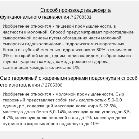
Способ производства десерта
функционального назначения
// 2708331
Изобретение относится к пищевой промышленности, в
частности к молочной. Способ предусматривает приготовление
сывороточной основы путем обогащения части молочной
сыворотки гидроколлоидами - гидролизатом сывороточных
белков с глубокой степенью гидролиза около 60% в количестве
3% с, по крайней мере, одним полисахаридом, выбранным из
группы: гуаровая камедь, камедь рожкового дерева,
ксантановая камедь в количестве 1%.
Сыр творожный с жареными зернами подсолнуха и способ
его изготовления
// 2705300
Изобретение относится к молочной промышленности. Сыр
творожный представляет собой гель кислотностью 5,0-6,0
единиц pH, содержащий массовую долю жира 5-22,5%,
массовую долю белка 6,0-14%, массовую долю углеводов 3,5-
4,7%, массовую долю пищевой соли до 2%, массовую долю
нутриентов жареных зёрен подсолнуха до 10%.