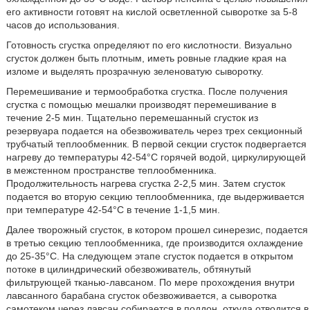
его активности готовят на кислой осветленной сыворотке за 5-8
часов до использования.
Готовность сгустка определяют по его кислотности. Визуально
сгусток должен быть плотным, иметь ровные гладкие края на
изломе и выделять прозрачную зеленоватую сыворотку.
Перемешивание и термообработка сгустка. После получения
сгустка с помощью мешалки производят перемешивание в
течение 2-5 мин. Тщательно перемешанный сгусток из
резервуара подается на обезвоживатель через трех секционный
трубчатый теплообменник. В первой секции сгусток подвергается
нагреву до температуры 42-54°С горячей водой, циркулирующей
в межстенном пространстве теплообменника.
Продолжительность нагрева сгустка 2-2,5 мин. Затем сгусток
подается во вторую секцию теплообменника, где выдерживается
при температуре 42-54°С в течение 1-1,5 мин.
Далее творожный сгусток, в котором прошел синерезис, подается
в третью секцию теплообменника, где производится охлаждение
до 25-35°С. На следующем этапе сгусток подается в открытом
потоке в цилиндрический обезвоживатель, обтянутый
фильтрующей тканью-лавсаном. По мере прохождения внутри
лавсанного барабана сгусток обезвоживается, а сыворотка
самотеком через лавсан собирается в поддон, откуда отводится в