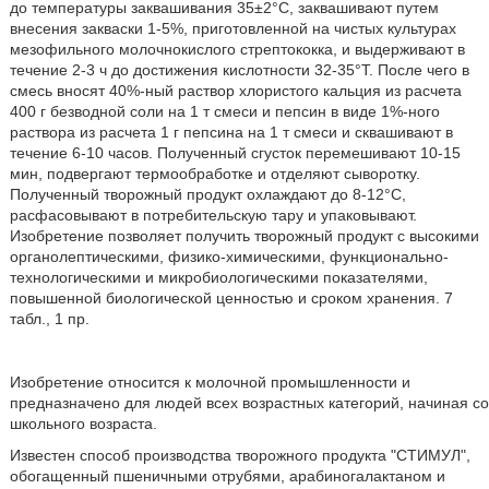
до температуры заквашивания 35±2°С, заквашивают путем
внесения закваски 1-5%, приготовленной на чистых культурах
мезофильного молочнокислого стрептококка, и выдерживают в
течение 2-3 ч до достижения кислотности 32-35°Т. После чего в
смесь вносят 40%-ный раствор хлористого кальция из расчета
400 г безводной соли на 1 т смеси и пепсин в виде 1%-ного
раствора из расчета 1 г пепсина на 1 т смеси и сквашивают в
течение 6-10 часов. Полученный сгусток перемешивают 10-15
мин, подвергают термообработке и отделяют сыворотку.
Полученный творожный продукт охлаждают до 8-12°С,
расфасовывают в потребительскую тару и упаковывают.
Изобретение позволяет получить творожный продукт с высокими
органолептическими, физико-химическими, функционально-
технологическими и микробиологическими показателями,
повышенной биологической ценностью и сроком хранения. 7
табл., 1 пр.
Изобретение относится к молочной промышленности и
предназначено для людей всех возрастных категорий, начиная со
школьного возраста.
Известен способ производства творожного продукта "СТИМУЛ",
обогащенный пшеничными отрубями, арабиногалактаном и