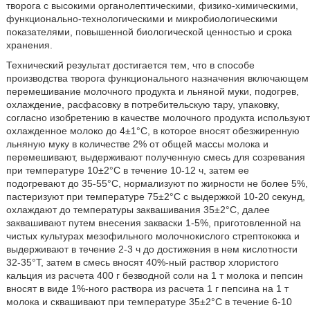
творога с высокими органолептическими, физико-химическими,
функционально-технологическими и микробиологическими
показателями, повышенной биологической ценностью и срока
хранения.
Технический результат достигается тем, что в способе
производства творога функционального назначения включающем
перемешивание молочного продукта и льняной муки, подогрев,
охлаждение, расфасовку в потребительскую тару, упаковку,
согласно изобретению в качестве молочного продукта используют
охлажденное молоко до 4±1°С, в которое вносят обезжиренную
льняную муку в количестве 2% от общей массы молока и
перемешивают, выдерживают полученную смесь для созревания
при температуре 10±2°С в течение 10-12 ч, затем ее
подогревают до 35-55°С, нормализуют по жирности не более 5%,
пастеризуют при температуре 75±2°С с выдержкой 10-20 секунд,
охлаждают до температуры заквашивания 35±2°С, далее
заквашивают путем внесения закваски 1-5%, приготовленной на
чистых культурах мезофильного молочнокислого стрептококка и
выдерживают в течение 2-3 ч до достижения в нем кислотности
32-35°Т, затем в смесь вносят 40%-ный раствор хлористого
кальция из расчета 400 г безводной соли на 1 т молока и пепсин
вносят в виде 1%-ного раствора из расчета 1 г пепсина на 1 т
молока и сквашивают при температуре 35±2°С в течение 6-10