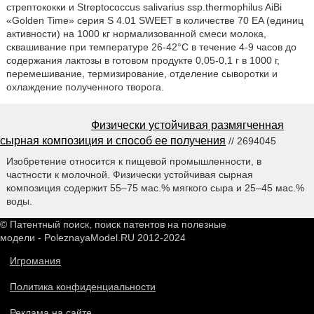
стрептококки и Streptococcus salivarius ssp.thermophilus AiBi
«Golden Time» серия S 4.01 SWEET в количестве 70 EA (единиц
активности) на 1000 кг нормализованной смеси молока,
сквашивание при температуре 26-42°С в течение 4-9 часов до
содержания лактозы в готовом продукте 0,05-0,1 г в 1000 г,
перемешивание, термизирование, отделение сыворотки и
охлаждение полученного творога.
Физически устойчивая размягченная
сырная композиция и способ ее получения
// 2694045
Изобретение относится к пищевой промышленности, в
частности к молочной. Физически устойчивая сырная
композиция содержит 55–75 мас.% мягкого сыра и 25–45 мас.%
воды.
© Патентный поиск, поиск патентов на полезные
модели - PoleznayaModel.RU 2012-2024
Игромания
Политика конфиденциальности
Реклама на сайте