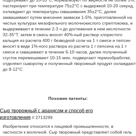
подогревают до 35-55°С, нормализуют по жирности не более 5%,
пастеризуют при температуре 75±2°C с выдержкой 10-20 секунд,
охлаждают до температуры сквашивания 35±2°С, далее
заквашивают путем внесения закваски 1-5%, приготовленной на
чистых культурах мезофильного молочнокислого стрептококка, и
выдерживают в течение 2-3 ч до достижения в нем кислотности
32-35°Т, затем в смесь вносят 40%-ный раствор хлористого
кальция из расчета 400 г безводной соли на 1 т смеси и пепсин
вносят в виде 1%-ного раствора из расчета 1 г пепсина на 1 т
смеси и сквашивают в течение 6-10 часов, далее полученный
сгусток перемешивают 10-15 мин, подвергают термообработке,
отделяют сыворотку и полученный творожный продукт охлаждают
до 8-12°С.
Похожие патенты:
Сыр творожный с арахисом и способ его
изготовления
// 2713299
Изобретение относится к пищевой промышленности, в
частности к молочной. Сыр творожный представляет собой гель