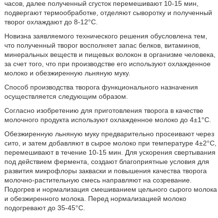
часов, далее полученный сгусток перемешивают 10-15 мин,
подвергают термообработке, отделяют сыворотку и полученный
творог охлаждают до 8-12°С.
Новизна заявляемого технического решения обусловлена тем,
что полученный творог восполняет запас белков, витаминов,
минеральных веществ и пищевых волокон в организме человека,
за счет того, что при производстве его используют охлажденное
молоко и обезжиренную льняную муку.
Способ производства творога функционального назначения
осуществляется следующим образом.
Согласно изобретению для приготовления творога в качестве
молочного продукта используют охлажденное молоко до 4±1°С.
Обезжиренную льняную муку предварительно просеивают через
сито, и затем добавляют в сырое молоко при температуре 4±2°С,
перемешивают в течение 10-15 мин. Для ускорения свертывания
под действием фермента, создают благоприятные условия для
развития микрофлоры закваски и повышения качества творога
молочно-растительную смесь направляют на созревание.
Подогрев и нормализация смешиванием цельного сырого молока
и обезжиренного молока. Перед нормализацией молоко
подогревают до 35-45°С.