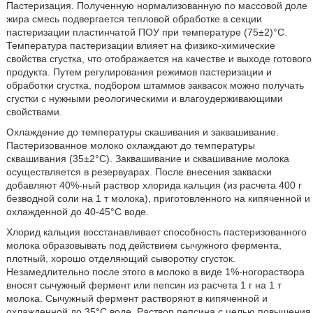
Пастеризация. Полученную нормализованную по массовой доле
жира смесь подвергается тепловой обработке в секции
пастеризации пластинчатой ПОУ при температуре (75±2)°С.
Температура пастеризации влияет на физико-химические
свойства сгустка, что отображается на качестве и выходе готового
продукта. Путем регулирования режимов пастеризации и
обработки сгустка, подбором штаммов заквасок можно получать
сгустки с нужными реологическими и влагоудерживающими
свойствами.
Охлаждение до температуры скашивания и заквашивание.
Пастеризованное молоко охлаждают до температуры
сквашивания (35±2°С). Заквашивание и сквашивание молока
осуществляется в резервуарах. После внесения закваски
добавляют 40%-ный раствор хлорида кальция (из расчета 400 г
безводной соли на 1 т молока), приготовленного на кипяченной и
охлажденной до 40-45°С воде.
Хлорид кальция восстанавливает способность пастеризованного
молока образовывать под действием сычужного фермента,
плотный, хорошо отделяющий сыворотку сгусток.
Незамедлительно после этого в молоко в виде 1%-ногораствора
вносят сычужный фермент или пепсин из расчета 1 г на 1 т
молока. Сычужный фермент растворяют в кипяченной и
охлажденной до 35°С воде. Раствор пепсина с целью повышения