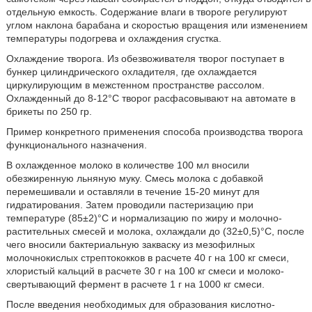
отдельную емкость. Содержание влаги в твороге регулируют
углом наклона барабана и скоростью вращения или изменением
температуры подогрева и охлаждения сгустка.
Охлаждение творога. Из обезвоживателя творог поступает в
бункер цилиндрического охладителя, где охлаждается
циркулирующим в межстенном пространстве рассолом.
Охлажденный до 8-12°С творог расфасовывают на автомате в
брикеты по 250 гр.
Пример конкретного применения способа производства творога
функционального назначения.
В охлажденное молоко в количестве 100 мл вносили
обезжиренную льняную муку. Смесь молока с добавкой
перемешивали и оставляли в течение 15-20 минут для
гидратирования. Затем проводили пастеризацию при
температуре (85±2)°С и нормализацию по жиру и молочно-
растительных смесей и молока, охлаждали до (32±0,5)°С, после
чего вносили бактериальную закваску из мезофилных
молочнокислых стрептококков в расчете 40 г на 100 кг смеси,
хлористый кальций в расчете 30 г на 100 кг смеси и молоко-
свертывающий фермент в расчете 1 г на 1000 кг смеси.
После введения необходимых для образования кислотно-