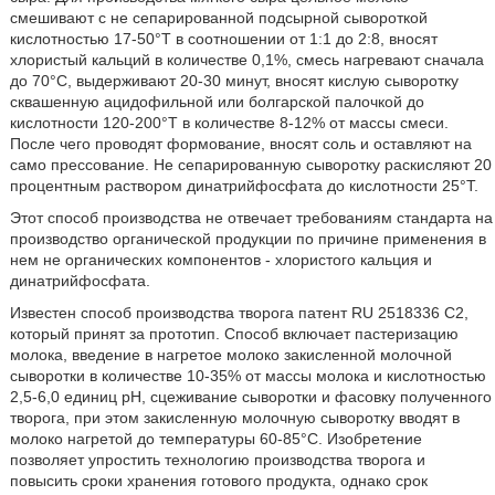
смешивают с не сепарированной подсырной сывороткой
кислотностью 17-50°Т в соотношении от 1:1 до 2:8, вносят
хлористый кальций в количестве 0,1%, смесь нагревают сначала
до 70°С, выдерживают 20-30 минут, вносят кислую сыворотку
сквашенную ацидофильной или болгарской палочкой до
кислотности 120-200°Т в количестве 8-12% от массы смеси.
После чего проводят формование, вносят соль и оставляют на
само прессование. Не сепарированную сыворотку раскисляют 20
процентным раствором динатрийфосфата до кислотности 25°Т.
Этот способ производства не отвечает требованиям стандарта на
производство органической продукции по причине применения в
нем не органических компонентов - хлористого кальция и
динатрийфосфата.
Известен способ производства творога патент RU 2518336 C2,
который принят за прототип. Способ включает пастеризацию
молока, введение в нагретое молоко закисленной молочной
сыворотки в количестве 10-35% от массы молока и кислотностью
2,5-6,0 единиц pH, сцеживание сыворотки и фасовку полученного
творога, при этом закисленную молочную сыворотку вводят в
молоко нагретой до температуры 60-85°С. Изобретение
позволяет упростить технологию производства творога и
повысить сроки хранения готового продукта, однако срок