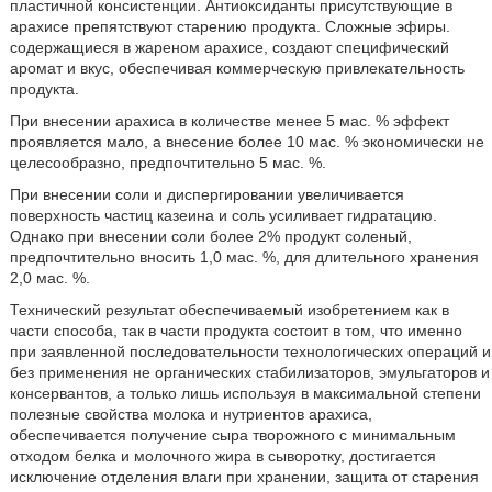
пластичной консистенции. Антиоксиданты присутствующие в
арахисе препятствуют старению продукта. Сложные эфиры.
содержащиеся в жареном арахисе, создают специфический
аромат и вкус, обеспечивая коммерческую привлекательность
продукта.
При внесении арахиса в количестве менее 5 мас. % эффект
проявляется мало, а внесение более 10 мас. % экономически не
целесообразно, предпочтительно 5 мас. %.
При внесении соли и диспергировании увеличивается
поверхность частиц казеина и соль усиливает гидратацию.
Однако при внесении соли более 2% продукт соленый,
предпочтительно вносить 1,0 мас. %, для длительного хранения
2,0 мас. %.
Технический результат обеспечиваемый изобретением как в
части способа, так в части продукта состоит в том, что именно
при заявленной последовательности технологических операций и
без применения не органических стабилизаторов, эмульгаторов и
консервантов, а только лишь используя в максимальной степени
полезные свойства молока и нутриентов арахиса,
обеспечивается получение сыра творожного с минимальным
отходом белка и молочного жира в сыворотку, достигается
исключение отделения влаги при хранении, защита от старения