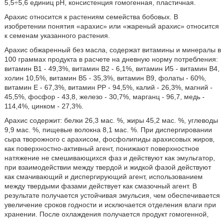
5,5÷5,6 единиц pH, консистенция гомогенная, пластичная.
Арахис относится к растениям семейства бобовых. В
изобретении понятия «арахис» или «жареный арахис» относится
к семенам указанного растения.
Арахис обжаренный без масла, содержат витамины и минералы в
100 граммах продукта в расчете на дневную норму потребления:
витамин В1 - 49,3%, витамин В2 - 6,1%, витамин И5 - витамин В4,
холин 10,5%, витамин В5 - 35,3%, витамин В9, фолаты - 60%,
витамин Е - 67,3%, витамин РР - 94,5%, калий - 26,3%, магний -
45,5%, фосфор - 43,8, железо - 30,7%, марганц - 96,7, медь -
114,4%, цинком - 27,3%.
Арахис содержит: белки 26,3 мас. %, жиры 45,2 мас. %, углеводы
9,9 мас. %, пищевые волокна 8,1 мас. %. При диспергировании
сыра творожного с арахисом, фосфолипиды арахисовых жиров,
как поверхностно-активный агент, понижают поверхностное
натяжение не смешивающихся фаз и действуют как эмульгатор,
при взаимодействии между твердой и жидкой фазой действуют
как смачивающий и диспергирующий агент, использованием
между твердыми фазами действует как смазочный агент. В
результате получается устойчивая эмульсия, чем обеспечивается
увеличение сроков годности и исключается отделения влаги при
хранении. После охлаждения получается продукт гомогенной,