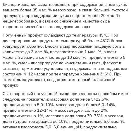
Диспергирование сыра творожного при содержании в нем сухих
веществ более 35 мас. % невозможно, в связи большой густотой
продукта, а при содержании сухих веществ менее 20 мас. %
нецелесообразно, в связи со снижением качества сыра
творожного из за большого содержания воды.
Полученный продукт охлаждают до температуры 45°С. При
диспергировании продукта с температурой более 45°С белок
коагулирует обратно. Вносят в сыр творожный пищевую соль в
количестве до 2 мас. %, предпочтительно 1 мас. %, вносят
жареный арахис в количестве до 10 мас. %, предпочтительно 5
мас. %, смесь диспергируют до консистенции геля, фасуют в
стаканы, герметично укупоривают, выдерживают в неподвижном
состоянии 4÷12 часов при температуре хранения 3÷6°С. При
этом гель загустевают, создается гомогенный, пластичный
продукт.
Сыр творожный полученный выше приведенным способом имеет
следующие показатели: массовая доля жира 5÷22,5%,
предпочтительно 5,0÷10%, массовая доля белка 6,0÷14%,
предпочтительно 12÷14%, массовая доля соли до 2%,
предпочтительно 1%, массовая доля влаги 70÷75%, массовая
доля нутриентов арахиса до 10%, предпочтительно 5,0 мас. %,
активная кислотность 5,0÷6,0 единиц pH, предпочтительно