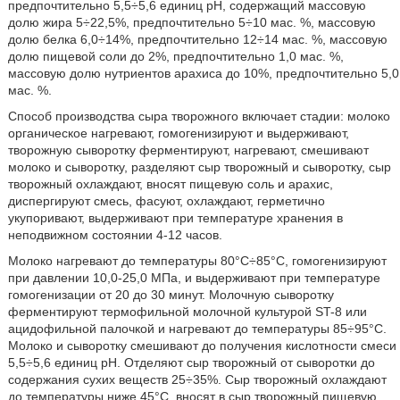
предпочтительно 5,5÷5,6 единиц pH, содержащий массовую
долю жира 5÷22,5%, предпочтительно 5÷10 мас. %, массовую
долю белка 6,0÷14%, предпочтительно 12÷14 мас. %, массовую
долю пищевой соли до 2%, предпочтительно 1,0 мас. %,
массовую долю нутриентов арахиса до 10%, предпочтительно 5,0
мас. %.
Способ производства сыра творожного включает стадии: молоко
органическое нагревают, гомогенизируют и выдерживают,
творожную сыворотку ферментируют, нагревают, смешивают
молоко и сыворотку, разделяют сыр творожный и сыворотку, сыр
творожный охлаждают, вносят пищевую соль и арахис,
диспергируют смесь, фасуют, охлаждают, герметично
укупоривают, выдерживают при температуре хранения в
неподвижном состоянии 4-12 часов.
Молоко нагревают до температуры 80°С÷85°С, гомогенизируют
при давлении 10,0-25,0 МПа, и выдерживают при температуре
гомогенизации от 20 до 30 минут. Молочную сыворотку
ферментируют термофильной молочной культурой ST-8 или
ацидофильной палочкой и нагревают до температуры 85÷95°С.
Молоко и сыворотку смешивают до получения кислотности смеси
5,5÷5,6 единиц pH. Отделяют сыр творожный от сыворотки до
содержания сухих веществ 25÷35%. Сыр творожный охлаждают
до температуры ниже 45°С, вносят в сыр творожный пищевую