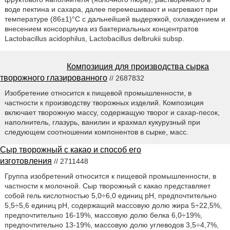
воде пектина и сахара, далее перемешивают и нагревают при
температуре (86±1)°С с дальнейшей выдержкой, охлаждением и
внесением консорциума из бактериальных концентратов
Lactobacillus acidophilus, Lactobacillus delbrukii subsp.
Композиция для производства сырка
творожного глазированного
// 2687832
Изобретение относится к пищевой промышленности, в
частности к производству творожных изделий. Композиция
включает творожную массу, содержащую творог и сахар-песок,
наполнитель, глазурь, ванилин и крахмал кукурузный при
следующем соотношении компонентов в сырке, масс.
Сыр творожный с какао и способ его
изготовления
// 2711448
Группа изобретений относится к пищевой промышленности, в
частности к молочной. Сыр творожный с какао представляет
собой гель кислотностью 5,0÷6,0 единиц pH, предпочтительно
5,5÷5,6 единиц pH, содержащий массовую долю жира 5÷22,5%,
предпочтительно 16-19%, массовую долю белка 6,0÷19%,
предпочтительно 13-19%, массовую долю углеводов 3,5÷4,7%,