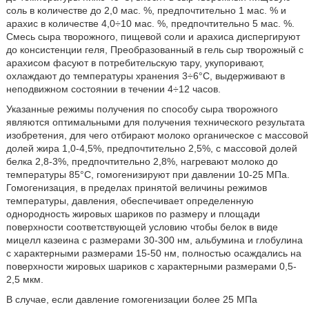
соль в количестве до 2,0 мас. %, предпочтительно 1 мас. % и
арахис в количестве 4,0÷10 мас. %, предпочтительно 5 мас. %.
Смесь сыра творожного, пищевой соли и арахиса диспергируют
до консистенции геля, Преобразованный в гель сыр творожный с
арахисом фасуют в потребительскую тару, укупоривают,
охлаждают до температуры хранения 3÷6°С, выдерживают в
неподвижном состоянии в течении 4÷12 часов.
Указанные режимы получения по способу сыра творожного
являются оптимальными для получения технического результата
изобретения, для чего отбирают молоко органическое с массовой
долей жира 1,0-4,5%, предпочтительно 2,5%, с массовой долей
белка 2,8-3%, предпочтительно 2,8%, нагревают молоко до
температуры 85°С, гомогенизируют при давлении 10-25 МПа.
Гомогенизация, в пределах принятой величины режимов
температуры, давления, обеспечивает определенную
однородность жировых шариков по размеру и площади
поверхности соответствующей условию чтобы белок в виде
мицелл казеина с размерами 30-300 нм, альбумина и глобулина
с характерными размерами 15-50 нм, полностью осаждались на
поверхности жировых шариков с характерными размерами 0,5-
2,5 мкм.
В случае, если давление гомогенизации более 25 МПа