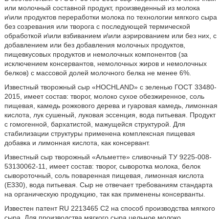
или молочный составной продукт, произведенный из молока
и\или продуктов переработки молока по технологии мягкого сыра
без созревания или творога с последующей термической
обработкой и\или взбиванием и\или аэрированием или без них, с
добавлением или без добавления молочных продуктов,
пищевкусовых продуктов и немолочных компонентов (за
исключением консервантов, немолочных жиров и немолочных
белков) с массовой долей молочного белка не менее 6%.
Известный творожный сыр «HOCHLAND» с зеленью ГОСТ 33480-
2015, имеет состав: творог, молоко сухое обезжиренное, соль
пищевая, камедь рожкового дерева и гуаровая камедь, лимонная
кислота, лук сушеный, луковая эссенция, вода питьевая. Продукт
с гомогенной, бархатистой, мажущейся структурой. Для
стабилизации структуры применена комплексная пищевая
добавка и лимонная кислота, как консервант.
Известный сыр творожный «Альметте» сливочный ТУ 9225-008-
53130062-11, имеет состав: творог, сыворотка молока, белок
сывороточный, соль поваренная пищевая, лимонная кислота
(Е330), вода питьевая. Сыр не отвечает требованиям стандарта
на органическую продукцию, так как применены консерванты.
Известен патент RU 2213465 С2 на способ производства мягкого
сыра. Для производства мягкого сыра цельное молоко