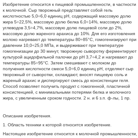
Изобретение относится к пищевой промышленности, в частности
к молочной. Сыр творожный представляет собой гель
кислотностью 5,0÷6,0 единиц pH, содержащий массовую долю
жира 5÷22,5%, массовую долю белка 6,0÷14%, массовую долю
углеводов 3,5÷4,7%, массовую долю пищевой соли до 2%,
массовую долю жареного арахиса до 10%. Для его изготовления
молоко нагревают до температуры 80÷85°С, гомогенизируют при
давлении 10,0÷25,0 МПа, и выдерживают при температуре
гомогенизации до 30 минут, творожную сыворотку ферментируют
культурой ацидофильной палочки до рН 3,7÷4,2 и нагревают до
температуры 85÷95°С. Затем смешивают с молоком до
получения кислотности смеси 5,0÷6,0 единиц pH, отделяют сыр
творожный от сыворотки, охлаждают, вносят пищевую соль и
жареный арахис и диспергируют смесь до консистенции геля.
Способ позволяет получить продукт с гомогенной, пластичной
консистенцией, с минимальными потерями белка и молочного
жира, с увеличенным сроком годности. 2 н. и 6 з.п. ф-лы, 1 пр.
Описание изобретения.
1. Область техники к которой относится изобретение.
Настоящее изобретение относится к молочной промышленности,