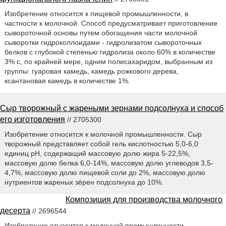
Изобретение относится к пищевой промышленности, в
частности к молочной. Способ предусматривает приготовление
сывороточной основы путем обогащения части молочной
сыворотки гидроколлоидами - гидролизатом сывороточных
белков с глубокой степенью гидролиза около 60% в количестве
3% с, по крайней мере, одним полисахаридом, выбранным из
группы: гуаровая камедь, камедь рожкового дерева,
ксантановая камедь в количестве 1%.
Сыр творожный с жареными зернами подсолнуха и способ
его изготовления
// 2705300
Изобретение относится к молочной промышленности. Сыр
творожный представляет собой гель кислотностью 5,0-6,0
единиц pH, содержащий массовую долю жира 5-22,5%,
массовую долю белка 6,0-14%, массовую долю углеводов 3,5-
4,7%, массовую долю пищевой соли до 2%, массовую долю
нутриентов жареных зёрен подсолнуха до 10%.
Композиция для производства молочного
десерта
// 2696544
Изобретение относится к молочной промышленности.