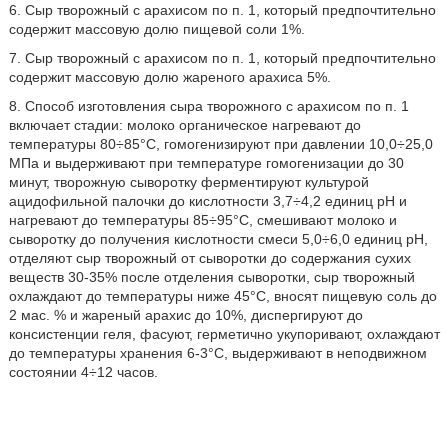
6. Сыр творожный с арахисом по п. 1, который предпочтительно
содержит массовую долю пищевой соли 1%.
7. Сыр творожный с арахисом по п. 1, который предпочтительно
содержит массовую долю жареного арахиса 5%.
8. Способ изготовления сыра творожного с арахисом по п. 1
включает стадии: молоко органическое нагревают до
температуры 80÷85°С, гомогенизируют при давлении 10,0÷25,0
МПа и выдерживают при температуре гомогенизации до 30
минут, творожную сыворотку ферментируют культурой
ацидофильной палочки до кислотности 3,7÷4,2 единиц рН и
нагревают до температуры 85÷95°С, смешивают молоко и
сыворотку до получения кислотности смеси 5,0÷6,0 единиц рН,
отделяют сыр творожный от сыворотки до содержания сухих
веществ 30-35% после отделения сыворотки, сыр творожный
охлаждают до температуры ниже 45°С, вносят пищевую соль до
2 мас. % и жареный арахис до 10%, диспергируют до
консистенции геля, фасуют, герметично укупоривают, охлаждают
до температуры хранения 6-3°С, выдерживают в неподвижном
состоянии 4÷12 часов.