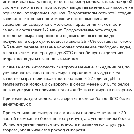
интенсивная коагуляция, то есть переход молока как коллоидной
системы золя в гель, при которой мицеллы казеина слипаются не
отрываясь от жировых шариков. Продолжительность этой стадии
зависит от интенсивности механического смешивания
закисленной сыворотки с молоком, нарастания кислотности
смеси и составляет 1-2 минут. Продолжительность стадии
отделения сыра творожного и сцеживания сыворотки до
получения в сыре сухих веществ около 25-40% составляет около
3-5 минут, перемешивание ускоряет отделение свободной воды,
а повышение температуры до 80°С способствует отделению
гидратной воды связанной с казеином.
В случае если кислотность сыворотки меньше 3,5 единиц pH, то
увеличивается кислотность сыра творожного, и ухудшается
качество сыра, если кислотность больше 4,32 единиц pH, а
температура молока и сыворотки в смеси менее 80°С, то белки
не коагулируют, увеличивается отход белков и жиров в сыворотку.
При температуре молока и сыворотки в смеси более 85°С белки
денатурируют.
При смешивании сыворотки с молоком в количестве менее 20
частей в смеси, то белок не коагулирует, а с увеличением более
30 частей увеличивается кислотность и изменяется структура
творога, увеличиваются расход сыворотки.