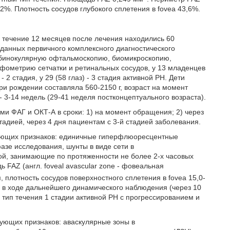
2%. Плотность сосудов глубокого сплетения в fovea 43,6%.
в течение 12 месяцев после лечения находились 60
 данных первичного комплексного диагностического
бинокулярную офтальмоскопию, биомикроскопию,
ометрию сетчатки и ретинальных сосудов, у 13 младенцев
 2 стадия, у 29 (58 глаз) - 3 стадия активной РН. Дети
ри рождении составляла 560-2150 г, возраст на момент
3-14 недель (29-41 неделя постконцептуального возраста).
и ФАГ и ОКТ-А в сроки: 1) на момент обращения; 2) через
стадией, через 4 дня пациентам с 3-й стадией заболевания.
дующих признаков: единичные гиперфлюоресцентные
азе исследования, шунты в виде сети в
кой, занимающие по протяженности не более 2-х часовых
FAZ (англ. foveal avascular zone - фовеальная
, плотность сосудов поверхностного сплетения в fovea 15,0-
 - в ходе дальнейшего динамического наблюдения (через 10
тип течения 1 стадии активной РН с прогрессированием и
дующих признаков: аваскулярные зоны в