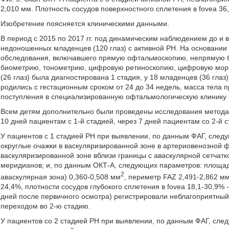
2,010 мм. Плотность сосудов поверхностного сплетения в fovea 36,
Изобретение поясняется клиническими данными.
В период с 2015 по 2017 гг. под динамическим наблюдением до и 
недоношенных младенцев (120 глаз) с активной РН. На основании
обследования, включавшего прямую офтальмоскопию, непрямую 
биометрию, тонометрию, цифровую ретиноскопию, цифровую морф
(26 глаз) была диагностирована 1 стадия, у 18 младенцев (36 глаз) -
родились с гестационным сроком от 24 до 34 недель, масса тела п
поступления в специализированную офтальмологическую клинику - 
Всем детям дополнительно были проведены исследования методам
10 дней пациентам с 1-й стадией, через 7 дней пациентам со 2-й 
У пациентов с 1 стадией РН при выявлении, по данным ФАГ, сле
округлые очажки в васкуляризированной зоне в артериовенозной ф
васкуляризированной зоне вблизи границы с аваскулярной сетчат
меридианов; и, по данным ОКТ-А, следующих параметров: площадь 
2
аваскулярная зона) 0,360-0,508 мм
, периметр FAZ 2,491-2,862 мм
24,4%, плотности сосудов глубокого сплетения в fovea 18,1-30,9%
дней после первичного осмотра) регистрировали неблагоприятный 
переходом во 2-ю стадию.
У пациентов со 2 стадией РН при выявлении, по данным ФАГ, сле