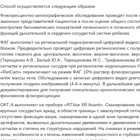
Способ осуществляется следующим образом.
Флюоресцентно-ангиографическое обследование проводят после 
законных представителей пациентов и после оценки общего состо
контролем биохимических показателей печеночного и почечного 
функций дыхательной и сердечно-сосудистой систем ребенка.
ФАГ выполняют на ретинальной педиатрической цифровой видеос
блоком. Предварительно проводят цифровую ретиноскопию с полу
полям глазного дна: центральное, височное, верхне-височное, ве
(Терещенко А.В., Белый Ю.А., Терещенкова М.С., Трифаненкова И.
сетчатки и ретинальных сосудов при ретинопатии недоношенных // 
«RetCam» переключают на режим ФАГ. 10% раствор флюоресцеина 
мл/кг массы тела. Обследование с записью цифрового видео длитс
получение поздних изображений (4-6-я минуты). В дальнейшем ц
документирования для получения описательно-хронологических х
феноменов флюоресценции.
ОКТ-А выполняют на приборе «RTVue XR Avanti». Сканирование ос
крупных сосудистых аркад, в области границы с аваскулярной сет
отсутствие фиксации взора, сканирование в одной зоне проводили
артефактов, вызванных дыхательными движениями и движением г
сетчатки и степень ее структурных нарушений. На снимках в реж
зоны, особенности и степень изменений поверхностного и глубоко