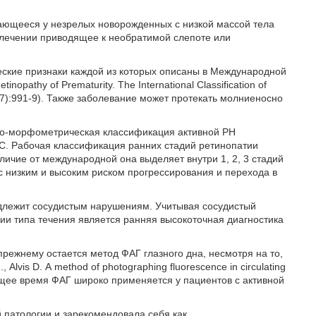
вающееся у незрелых новорожденных с низкой массой тела
 лечении приводящее к необратимой слепоте или
ческие признаки каждой из которых описаны в Международной
tinopathy of Prematurity. The International Classification of
 123(7):991-9). Также заболевание может протекать молниеносно
ко-морфометрическая классификация активной РН
.С. Рабочая классификация ранних стадий ретинопатии
тличие от международной она выделяет внутри 1, 2, 3 стадий
с низким и высоким риском прогрессирования и перехода в
адлежит сосудистым нарушениям. Учитывая сосудистый
ии типа течения является ранняя высокоточная диагностика
режнему остается метод ФАГ глазного дна, несмотря на то,
lvis D. А method of photographing fluorescence in circulating
астоящее время ФАГ широко применяется у пациентов с активной
 патологии и зарекомендовала себя как