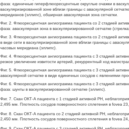
фаза: единичные гиперфлюоресцентные округлые очажки в васкуля
васкуляризированной зоне вблизи границы с аваскулярной сетчат
меридианов (эллипс), обширная аваскулярная зона сетчатки.
Фиг. 2. Флюоресцентная ангиограмма пациента со 2 стадией акти
фаза: аваскулярная зона в васкуляризированной сетчатке (стрелка
Фиг. 3. Флюоресцентная ангиограмма пациента со 2 стадией актив
в виде сети в васкуляризированной зоне вблизи границы с аваску
часовых меридиана (эллипс).
Фиг. 4. Флюоресцентная ангиограмма пациента с 3 стадией активн
резкое увеличение извитости артерий, рекуррентный ход магистрал
Фиг. 5. Флюоресцентная ангиограмма пациента с 3 стадией активн
аваскулярной сетчатке в виде единичных сосудов с явлениями про
Фиг. 6. Флюоресцентная ангиограмма пациента с 3 стадией активн
фаза: шунты в васкуляризированной сетчатке (эллипс).
Фиг. 7. Скан ОКТ-А пациента с 1 стадией активной РН, неблагопр
2,495 мм. Плотность сосудов поверхностного сплетения в fovea 23,
Фиг. 8. Скан ОКТ-А пациента со 2 стадией активной РН, неблагоп
2,450 мм. Плотность сосудов поверхностного сплетения в fovea 24,
Фиг. 9. Скан ОКТ-А пациента с 3 стадией активной РН, неблагопр