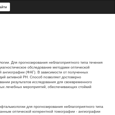
айти
логии. Для прогнозирования неблагоприятного типа течения
диагностическое обследование методами оптической
 ангиографии (ФАГ). В зависимости от полученных
адий активной РН. Способ позволяет достоверно
овании результатов исследования для своевременного
ных лечебных мероприятий, обеспечивающих стойкий
 офтальмологии для прогнозирования неблагоприятного типа
данным оптической когерентной томографии - ангиографии