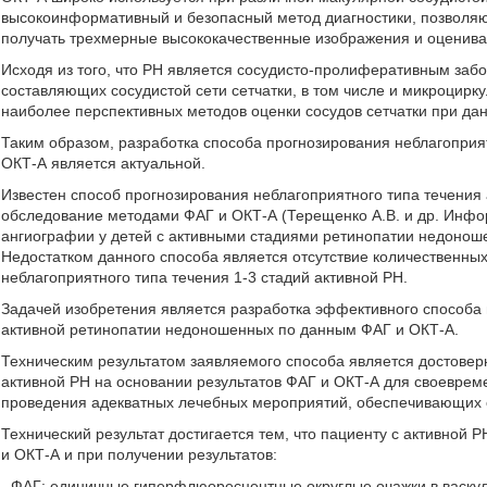
высокоинформативный и безопасный метод диагностики, позволяю
получать трехмерные высококачественные изображения и оценивать
Исходя из того, что РН является сосудисто-пролиферативным заб
составляющих сосудистой сети сетчатки, в том числе и микроцирк
наиболее перспективных методов оценки сосудов сетчатки при дан
Таким образом, разработка способа прогнозирования неблагоприя
ОКТ-А является актуальной.
Известен способ прогнозирования неблагоприятного типа течени
обследование методами ФАГ и ОКТ-А (Терещенко А.В. и др. Инфо
ангиографии у детей с активными стадиями ретинопатии недоношенн
Недостатком данного способа является отсутствие количественны
неблагоприятного типа течения 1-3 стадий активной РН.
Задачей изобретения является разработка эффективного способа 
активной ретинопатии недоношенных по данным ФАГ и ОКТ-А.
Техническим результатом заявляемого способа является достоверн
активной РН на основании результатов ФАГ и ОКТ-А для своеврем
проведения адекватных лечебных мероприятий, обеспечивающих с
Технический результат достигается тем, что пациенту с активно
и ОКТ-А и при получении результатов:
- ФАГ: единичные гиперфлюоресцентные округлые очажки в васку