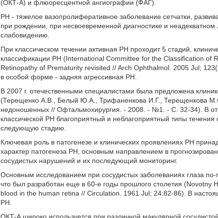
(ОКТ-А) и флюоресцентной ангиографии (ФАГ).
РН - тяжелое вазопролиферативное заболевание сетчатки, разви
при рождении, при несвоевременной диагностике и неадекватном
слабовидению.
При классическом течении активная РН проходит 5 стадий, клини
классификации РН (International Committee for the Classification of Re
Retinopathy of Prematurity revisited // Arch Ophthalmol. 2005 Jul;
в особой форме - задняя агрессивная РН.
В 2007 г. отечественными специалистами была предложена клини
(Терещенко А.В., Белый Ю.А., Трифаненкова И.Г., Терещенкова М
недоношенных // Офтальмохирургия. - 2008. - №1. - С. 32-34). В о
классической РН благоприятный и неблагоприятный типы течения 
следующую стадию.
Ключевая роль в патогенезе и клинических проявлениях РН прин
характер патогенеза РН, основным направлением в прогнозирован
сосудистых нарушений и их последующий мониторинг.
Основным исследованием при сосудистых заболеваниях глаза по-п
что был разработан еще в 60-е годы прошлого столетия (Novotny Н., A
blood in the human retina // Circulation. 1961 Jul; 24:82-86). В н
РН.
ОКТ-А широко используется при различной макулярной сосудистой