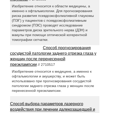
Изобретение относится к области медицины, а
именно к офтальмологии. Для прогнозирования
риска развития псевдоэксфолиативной глаукомы
(ПЭГ) у пациентов с псевдоэксфолиативным
синдромом (ПЭС) проводят исследование
параметров диска зрительного нерва (ДЗН) и
макулы при помощи оптической когерентной
томографии сетчатки.
Способ прогнозирования
сосудистой патологии заднего отрезка глаза у
женщин после перенесенной
преэклампсии
// 2710517
Изобретение относится к медицине, а именно к
офтальмологии и акушерству, и может быть
использовано при прогнозирования сосудистой
патологии заднего отрезка глаза у женщин после
перенесенной преэклампсии.
Способ выбора параметров лазерного
воздействия при лечении далекозашедшей и