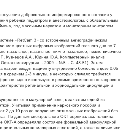
получения добровольного информированного согласия у
яния ребенка педиатром и анестезиологом, с обязательным
обмена, под масочным наркозом и мониторным контролем
истеме «RetCam 3» со встроенным ангиографическим
чением цветных цифровых изображений глазного дна по 7
рхне-назальное, назальное, нижне-назальное, нижне-височное
Г., Кузнецов А.А., Юдина Ю.А. Компьютерный анализ
Офтальмохирургия. - 2009. - №5. - С. 48-51). Затем
натрия вводят пациенту внутривенно болюсно в дозе 0,05
я в среднем 2-3 минуты, в некоторых случаях требуется
ифровое видео используют в режиме временного покадрового
арактеристик ретинальной и хориоидальной циркуляции и
уществляют в макулярной зоне, с захватом одной из
чаткой. Учитывая применение наркозного пособия и
 от 2 до 10 раз до получения оптимальных изображений без
лаз. По данным спектрального ОКТ оценивалась толщина
име ОКТ-А определяли состояние фовеальной аваскулярной
го ретинальных капиллярных сплетений, а также наличие или