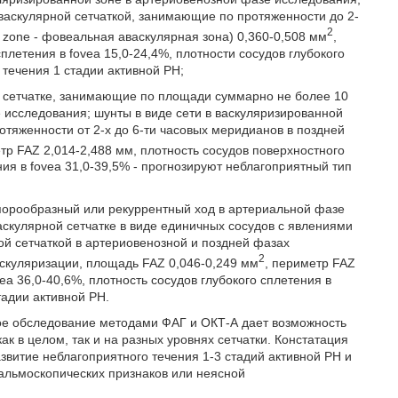
аваскулярной сетчаткой, занимающие по протяженности до 2-
2
r zone - фовеальная аваскулярная зона) 0,360-0,508 мм
,
плетения в fovea 15,0-24,4%, плотности сосудов глубокого
 течения 1 стадии активной РН;
й сетчатке, занимающие по площади суммарно не более 10
 исследования; шунты в виде сети в васкуляризированной
отяженности от 2-х до 6-ти часовых меридианов в поздней
тр FAZ 2,014-2,488 мм, плотность сосудов поверхностного
ния в fovea 31,0-39,5% - прогнозируют неблагоприятный тип
порообразный или рекуррентный ход в артериальной фазе
аскулярной сетчатке в виде единичных сосудов с явлениями
ой сетчаткой в артериовенозной и поздней фазах
2
аскуляризации, площадь FAZ 0,046-0,249 мм
, периметр FAZ
ea 36,0-40,6%, плотность сосудов глубокого сплетения в
тадии активной РН.
ское обследование методами ФАГ и ОКТ-А дает возможность
к в целом, так и на разных уровнях сетчатки. Констатация
звитие неблагоприятного течения 1-3 стадий активной РН и
альмоскопических признаков или неясной