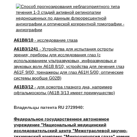
A61B8/10
- исследование глаза
A61B3/1241
- Устройства для испытания остроты
зрения; приборы для исследования глаз (с
использованием ультразвуковых, инфразвуковых и
звуковых волн A61B 8/10; устройства для лечения глаз
A61F 9/00; тренажеры для глаз A61H 5/00; оптические
системы вообще G02B)
A61B3/12
- для осмотра глазного дна, например
офтальмоскопы (A61B 3/13 имеет преимущество)
Владельцы патента RU 2729940:
Федеральное государственное автономное
учреждение "Национальный медицинский
исследовательский центр "Межотраслевой научно-
технический комплекс "Микрохирургия глаза" имени