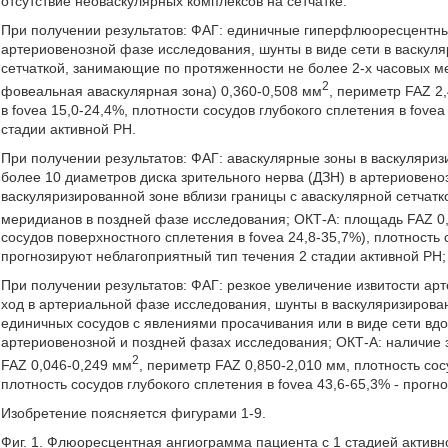
отсутствие неоваскулярных комплексов на сетчатке.
При получении результатов: ФАГ: единичные гиперфлюоресцентные
артериовенозной фазе исследования, шунты в виде сети в васкуля
сетчаткой, занимающие по протяженности не более 2-х часовых мер
2
фовеальная аваскулярная зона) 0,360-0,508 мм
, периметр FAZ 2
в fovea 15,0-24,4%, плотности сосудов глубокого сплетения в fove
стадии активной РН.
При получении результатов: ФАГ: аваскулярные зоны в васкуляр
более 10 диаметров диска зрительного нерва (ДЗН) в артериовено
васкуляризированной зоне вблизи границы с аваскулярной сетчатк
меридианов в поздней фазе исследования; ОКТ-А: площадь FAZ 0
сосудов поверхностного сплетения в fovea 24,8-35,7%), плотность 
прогнозируют неблагоприятный тип течения 2 стадии активной РН;
При получении результатов: ФАГ: резкое увеличение извитости 
ход в артериальной фазе исследования, шунты в васкуляризирован
единичных сосудов с явлениями просачивания или в виде сети вдо
артериовенозной и поздней фазах исследования; ОКТ-А: наличие 
2
FAZ 0,046-0,249 мм
, периметр FAZ 0,850-2,010 мм, плотность сос
плотность сосудов глубокого сплетения в fovea 43,6-65,3% - прог
Изобретение поясняется фигурами 1-9.
Фиг. 1. Флюоресцентная ангиограмма пациента с 1 стадией активн