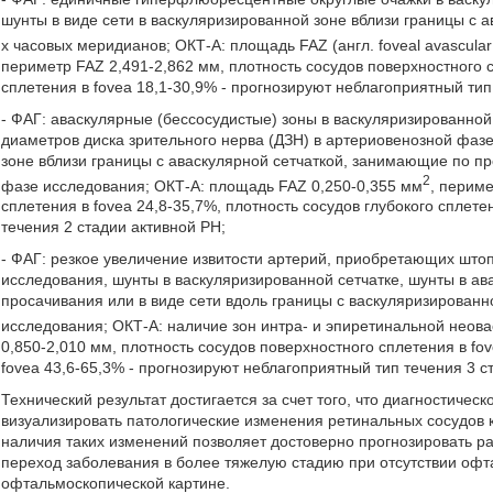
шунты в виде сети в васкуляризированной зоне вблизи границы с 
х часовых меридианов; ОКТ-А: площадь FAZ (англ. foveal avascula
периметр FAZ 2,491-2,862 мм, плотность сосудов поверхностного с
сплетения в fovea 18,1-30,9% - прогнозируют неблагоприятный тип
- ФАГ: аваскулярные (бессосудистые) зоны в васкуляризированно
диаметров диска зрительного нерва (ДЗН) в артериовенозной фазе
зоне вблизи границы с аваскулярной сетчаткой, занимающие по пр
2
фазе исследования; ОКТ-А: площадь FAZ 0,250-0,355 мм
, периме
сплетения в fovea 24,8-35,7%, плотность сосудов глубокого сплете
течения 2 стадии активной РН;
- ФАГ: резкое увеличение извитости артерий, приобретающих што
исследования, шунты в васкуляризированной сетчатке, шунты в ав
просачивания или в виде сети вдоль границы с васкуляризированн
исследования; ОКТ-А: наличие зон интра- и эпиретинальной неов
0,850-2,010 мм, плотность сосудов поверхностного сплетения в fov
fovea 43,6-65,3% - прогнозируют неблагоприятный тип течения 3 с
Технический результат достигается за счет того, что диагностиче
визуализировать патологические изменения ретинальных сосудов ка
наличия таких изменений позволяет достоверно прогнозировать ра
переход заболевания в более тяжелую стадию при отсутствии офт
офтальмоскопической картине.