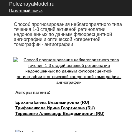
PoleznayaModel.ru
Патентный поиск
Способ прогнозирования неблагоприятного типа
течения 1-3 стадий активной ретинопатии
недоношенных по данным флюоресцентной
ангиографии и оптической когерентной
томографии - ангиографии
Авторы патента:
Ерохина Елена Владимировна (RU)
Трифаненкова Ирина Георгиевна (RU)
Терещенко Александр Владимирович (RU)