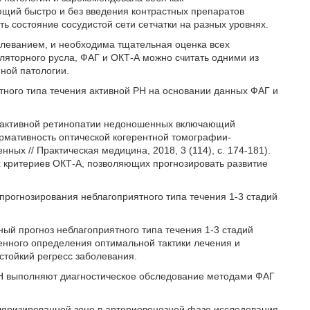
щий быстро и без введения контрастных препаратов
 состояние сосудистой сети сетчатки на разных уровнях.
олеванием, и необходима тщательная оценка всех
уляторного русла, ФАГ и ОКТ-А можно считать одними из
ной патологии.
тного типа течения активной РН на основании данных ФАГ и
я активной ретинопатии недоношенных включающий
рмативность оптической когерентной томографии-
ых // Практическая медицина, 2018, 3 (114), с. 174-181).
х критериев ОКТ-А, позволяющих прогнозировать развитие
прогнозирования неблагоприятного типа течения 1-3 стадий
ый прогноз неблагоприятного типа течения 1-3 стадий
енного определения оптимальной тактики лечения и
тойкий регресс заболевания.
й РН выполняют диагностическое обследование методами ФАГ
ляризированной зоне в артериовенозной фазе исследования,