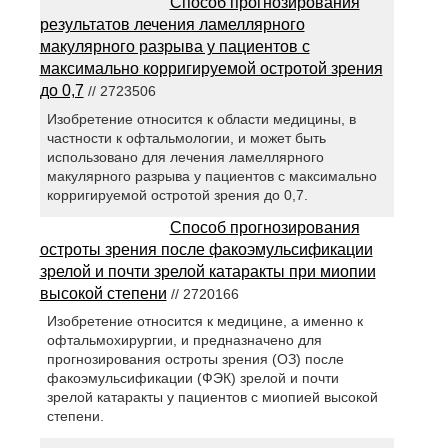
Способ прогнозирования
результатов лечения ламеллярного
макулярного разрыва у пациентов с
максимально корригируемой остротой зрения
до 0,7
// 2723506
Изобретение относится к области медицины, в
частности к офтальмологии, и может быть
использовано для лечения ламеллярного
макулярного разрыва у пациентов с максимально
корригируемой остротой зрения до 0,7.
Способ прогнозирования
остроты зрения после факоэмульсификации
зрелой и почти зрелой катаракты при миопии
высокой степени
// 2720166
Изобретение относится к медицине, а именно к
офтальмохирургии, и предназначено для
прогнозирования остроты зрения (ОЗ) после
факоэмульсификации (ФЭК) зрелой и почти
зрелой катаракты у пациентов с миопией высокой
степени.