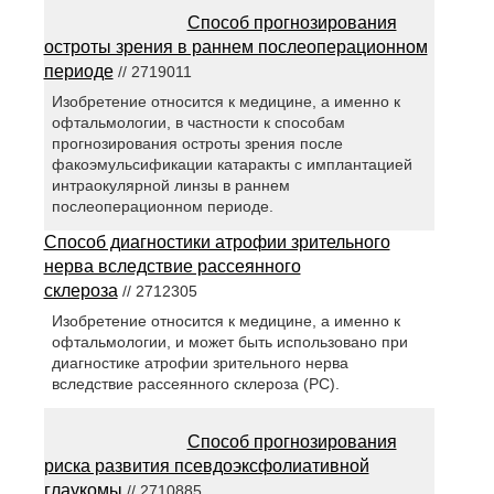
Способ прогнозирования
остроты зрения в раннем послеоперационном
периоде
// 2719011
Изобретение относится к медицине, а именно к
офтальмологии, в частности к способам
прогнозирования остроты зрения после
факоэмульсификации катаракты с имплантацией
интраокулярной линзы в раннем
послеоперационном периоде.
Способ диагностики атрофии зрительного
нерва вследствие рассеянного
склероза
// 2712305
Изобретение относится к медицине, а именно к
офтальмологии, и может быть использовано при
диагностике атрофии зрительного нерва
вследствие рассеянного склероза (РС).
Способ прогнозирования
риска развития псевдоэксфолиативной
глаукомы
// 2710885