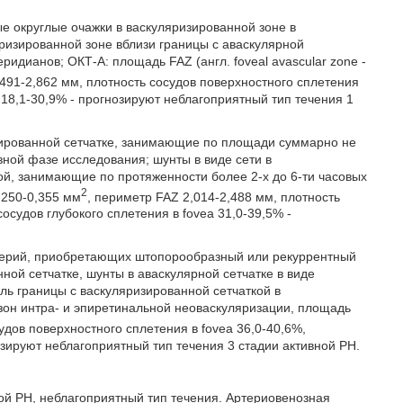
 округлые очажки в васкуляризированной зоне в
ризированной зоне вблизи границы с аваскулярной
идианов; ОКТ-А: площадь FAZ (англ. foveal avascular zone -
,491-2,862 мм, плотность сосудов поверхностного сплетения
a 18,1-30,9% - прогнозируют неблагоприятный тип течения 1
изированной сетчатке, занимающие по площади суммарно не
зной фазе исследования; шунты в виде сети в
ой, занимающие по протяженности более 2-х до 6-ти часовых
2
,250-0,355 мм
, периметр FAZ 2,014-2,488 мм, плотность
сосудов глубокого сплетения в fovea 31,0-39,5% -
артерий, приобретающих штопорообразный или рекуррентный
ной сетчатке, шунты в аваскулярной сетчатке в виде
ль границы с васкуляризированной сетчаткой в
зон интра- и эпиретинальной неоваскуляризации, площадь
удов поверхностного сплетения в fovea 36,0-40,6%,
нозируют неблагоприятный тип течения 3 стадии активной РН.
ой РН, неблагоприятный тип течения. Артериовенозная