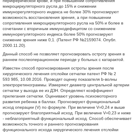
периферической крови, и при повышении сопротивления
микроциркуляторного русла до 15% и снижении
иммунорегуляторного индекса не более 30% прогнозируют
возможность восстановления зрения, а при повышении
сопротивления микроциркуляторного русла на 50% и более в
сочетании с вторичным иммунодефицитом со снижением
иммунорегуляторного индекса более 50% прогнозируют
снижение зрения ниже 0,1. (Патент РФ №2159074. Опубл.
2000.11.20).
Данный способ не позволяет прогнозировать остроту зрения в
раннем послеоперационном периоде у больных с катарактой.
Известен способ прогнозирования остроты зрения после
хирургического лечения отслойки сетчатки патент РФ № 2
593 985, 10.08.2016. Проводят оценку показателя b-волны
электроретинограммы. Измеряют диаметр центральной артерии
сетчатки у выхода ее из ДЗН. Определяют коэффициент
прилегания сетчатки. Оценивают уровень психомоторного
развития ребенка в баллах. Прогнозируют функциональный
исход операции (V) по формуле. При величине V=0,24 и выше
прогнозируют благоприятный исход. При величине V=0,23 и ниже
- неблагоприятный функциональный исход. Способ обеспечивает
возможность точного и раннего прогнозирования
функционального исхода хирургического лечения отслойки