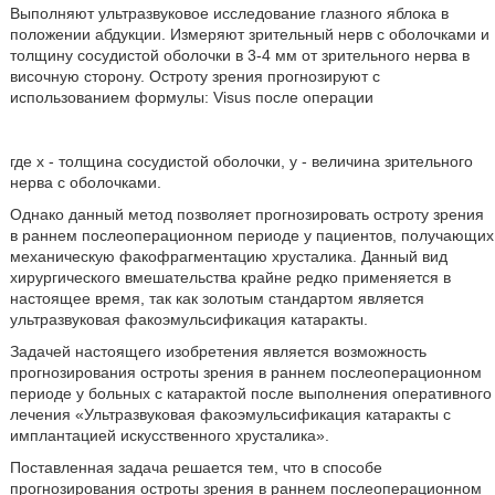
Выполняют ультразвуковое исследование глазного яблока в
положении абдукции. Измеряют зрительный нерв с оболочками и
толщину сосудистой оболочки в 3-4 мм от зрительного нерва в
височную сторону. Остроту зрения прогнозируют с
использованием формулы: Visus после операции
где х - толщина сосудистой оболочки, у - величина зрительного
нерва с оболочками.
Однако данный метод позволяет прогнозировать остроту зрения
в раннем послеоперационном периоде у пациентов, получающих
механическую факофрагментацию хрусталика. Данный вид
хирургического вмешательства крайне редко применяется в
настоящее время, так как золотым стандартом является
ультразвуковая факоэмульсификация катаракты.
Задачей настоящего изобретения является возможность
прогнозирования остроты зрения в раннем послеоперационном
периоде у больных с катарактой после выполнения оперативного
лечения «Ультразвуковая факоэмульсификация катаракты с
имплантацией искусственного хрусталика».
Поставленная задача решается тем, что в способе
прогнозирования остроты зрения в раннем послеоперационном