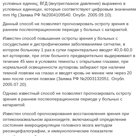
условных единиц; ВГД (внутриглазное давление) выражено в
условных единицах, которые соответствуют цифровым значениям
mm Hg (Заявка РФ №2004109540. Опубл. 2005.09.10).
Данный способ не позволяет прогнозировать остроту зрения в
раннем послеоперационном периоде у больных с катарактой.
Известен способ повышения остроты зрения у больных с
сосудистыми и дистрофическими заболеваниями сетчатки, в
котором больному 1 раз в сутки парентерально вводят 40,0-60,0
мл аутокрови, при этом больного предварительно выдерживают в
течение 45 мин в условиях темноты с открытыми глазами, при
нормальной освещенности аутокровь забирают при наличии
темной повязки на глазах и вводят кровь не менее чем через 20
мин после снятия повязки (Заявка РФ №2003132051. Опубл.
2005.07.20).
Однако известный способ не позволяет прогнозировать остроту
зрения в раннем послеоперационном периоде у больных с
катарактой.
Известен способ прогнозирования восстановления зрения при
оптикохиазмальном арахноидите, включающий определение
состояния микроциркуляции головного мозга методом
реоэнцефалографии, и иммунологические показатели