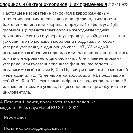
хлоринов и бактериохлоринов, и их применения
// 2718923
Настоящее изобретение относится к карбоксамидным
галогенированным производным порфирина, в частности
бактериохлорина или хлорина, формулы (I): формула (I)В
формуле (I): представляет собой углерод-углеродную
одинарную связь или углерод-углеродную двойную связь, при
условии, что по меньшей мере одна представляет собой
углерод-углеродную одинарную связь; Y1, Y2 каждый
независимо выбран из водорода или галогенированного алкила,
или галогенированного циклоалкила с 6 или менее атомами
углерода, или галогенированного фенила, где галогены
независимо выбраны из F, Cl и Br, при условии, что по меньшей
мере один из Y1, Y2 не является водородом; R1 представляет
собой H'; R' и R'' независимо выбраны из водорода, алкила с 6
или менее атомами углерода, циклопропила, циклобутила или
циклопентила.
© Патентный поиск, поиск патентов на полезные
модели - PoleznayaModel.RU 2012-2024
Игромания
Политика конфиденциальности