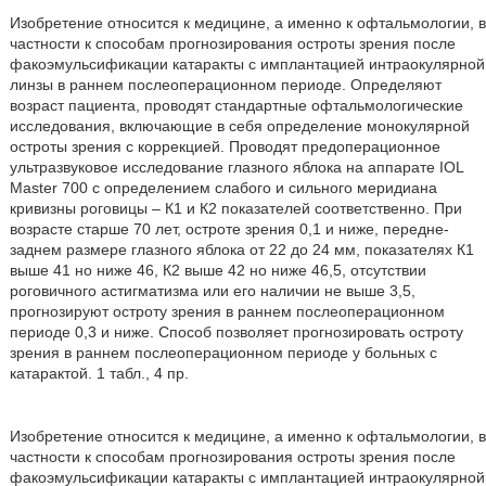
Изобретение относится к медицине, а именно к офтальмологии, в
частности к способам прогнозирования остроты зрения после
факоэмульсификации катаракты с имплантацией интраокулярной
линзы в раннем послеоперационном периоде. Определяют
возраст пациента, проводят стандартные офтальмологические
исследования, включающие в себя определение монокулярной
остроты зрения с коррекцией. Проводят предоперационное
ультразвуковое исследование глазного яблока на аппарате IOL
Master 700 с определением слабого и сильного меридиана
кривизны роговицы – К1 и К2 показателей соответственно. При
возрасте старше 70 лет, остроте зрения 0,1 и ниже, передне-
заднем размере глазного яблока от 22 до 24 мм, показателях К1
выше 41 но ниже 46, К2 выше 42 но ниже 46,5, отсутствии
роговичного астигматизма или его наличии не выше 3,5,
прогнозируют остроту зрения в раннем послеоперационном
периоде 0,3 и ниже. Способ позволяет прогнозировать остроту
зрения в раннем послеоперационном периоде у больных с
катарактой. 1 табл., 4 пр.
Изобретение относится к медицине, а именно к офтальмологии, в
частности к способам прогнозирования остроты зрения после
факоэмульсификации катаракты с имплантацией интраокулярной