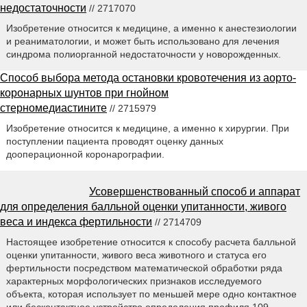
недостаточности
// 2717070
Изобретение относится к медицине, а именно к анестезиологии
и реаниматологии, и может быть использовано для лечения
синдрома полиорганной недостаточности у новорожденных.
Способ выбора метода остановки кровотечения из аорто-
коронарных шунтов при гнойном
стерномедиастините
// 2715979
Изобретение относится к медицине, а именно к хирургии. При
поступлении пациента проводят оценку данных
дооперационной коронарографии.
Усовершенствованный способ и аппарат
для определения балльной оценки упитанности, живого
веса и индекса фертильности
// 2714709
Настоящее изобретение относится к способу расчета балльной
оценки упитанности, живого веса животного и статуса его
фертильности посредством математической обработки ряда
характерных морфологических признаков исследуемого
объекта, которая использует по меньшей мере одно контактное
или бесконтактное устройство определения профиля 109