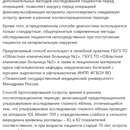
дополнительных методов обследования пациентов перед
операцией, позволяет хирургу перед операцией
факоэмульсификации катаракты прогнозировать ожидаемую
остроту зрения в раннем послеоперационном периоде.
Кроме того, в предложенном способе диагностики используются
только стандартные, общепринятые современные методы
обследования пациентов непосредственно при поступлении
пациента на катарактальную хирургию.
Предлагаемый способ используют в лечебной практике ГБУЗ ТО
«Областная клиническая больница №1», ГБУЗ ТО «Областная
клиническая больница №2» а также в лекционном материале
курса офтальмологии кафедры хирургических болезней с
курсами эндоскопии и офтальмологии ИНПР, ФГБОУ ВО
«Тюменский государственный медицинский университет»
Минздрава России.
Способ прогнозирования остроты зрения в раннем
послеоперационном периоде, включающий предоперационное
ультразвуковое исследование глазного яблока, отличающийся
тем, что ультразвуковое исследование глазного яблока проводят
на аппарате IOL Master 700 с определением слабого и сильного
мередиана кривизны роговицы – К1 и К2 показателей
соответственно, и при возрасте пациента старше 70 лет, остроте