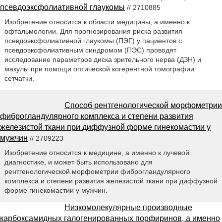
псевдоэксфолиативной глаукомы
// 2710885
Изобретение относится к области медицины, а именно к
офтальмологии. Для прогнозирования риска развития
псевдоэксфолиативной глаукомы (ПЭГ) у пациентов с
псевдоэксфолиативным синдромом (ПЭС) проводят
исследование параметров диска зрительного нерва (ДЗН) и
макулы при помощи оптической когерентной томографии
сетчатки.
Способ рентгенологической морфометрии
фиброгландулярного комплекса и степени развития
железистой ткани при диффузной форме гинекомастии у
мужчин
// 2709223
Изобретение относится к медицине, а именно к лучевой
диагностике, и может быть использовано для
рентгенологической морфометрии фиброгландулярного
комплекса и степени развития железистой ткани при диффузной
форме гинекомастии у мужчин.
Низкомолекулярные производные
карбоксамидных галогенированных порфиринов, а именно