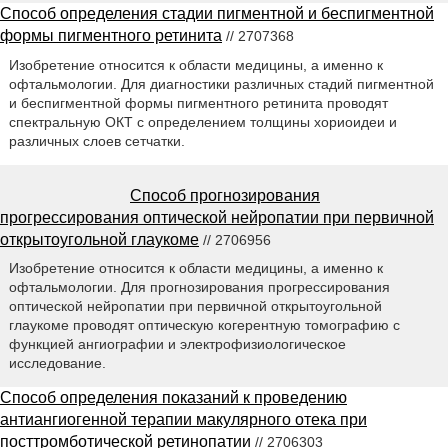
Способ определения стадии пигментной и беспигментной
формы пигментного ретинита
// 2707368
Изобретение относится к области медицины, а именно к
офтальмологии. Для диагностики различных стадий пигментной
и беспигментной формы пигментного ретинита проводят
спектральную ОКТ с определением толщины хориоидеи и
различных слоев сетчатки.
Способ прогнозирования
прогрессирования оптической нейропатии при первичной
открытоугольной глаукоме
// 2706956
Изобретение относится к области медицины, а именно к
офтальмологии. Для прогнозирования прогрессирования
оптической нейропатии при первичной открытоугольной
глаукоме проводят оптическую когерентную томографию с
функцией ангиографии и электрофизиологическое
исследование.
Способ определения показаний к проведению
антиангиогенной терапии макулярного отека при
посттромботической ретинопатии
// 2706303