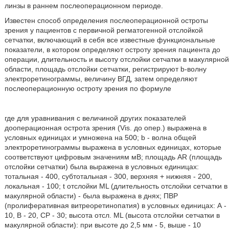
линзы в раннем послеоперационном периоде.
Известен способ определения послеоперационной остроты
зрения у пациентов с первичной регматогенной отслойкой
сетчатки, включающий в себя все известные функциональные
показатели, в котором определяют остроту зрения пациента до
операции, длительность и высоту отслойки сетчатки в макулярной
области, площадь отслойки сетчатки, регистрируют b-волну
электроретинограммы, величину ВГД, затем определяют
послеоперационную остроту зрения по формуле
где для уравнивания с величиной других показателей
дооперационная острота зрения (Vis. до опер.) выражена в
условных единицах и умножена на 500; b - волна общей
электроретинограммы выражена в условных единицах, которые
соответствуют цифровым значениям мВ; площадь AR (площадь
отслойки сетчатки) была выражена в условных единицах:
тотальная - 400, субтотальная - 300, верхняя + нижняя - 200,
локальная - 100; t отслойки ML (длительность отслойки сетчатки в
макулярной области) - была выражена в днях; ПВР
(пролиферативная витреоретинопатия) в условных единицах: А -
10, В - 20, СР - 30; высота отсл. ML (высота отслойки сетчатки в
макулярной области): при высоте до 2,5 мм - 5, выше - 10