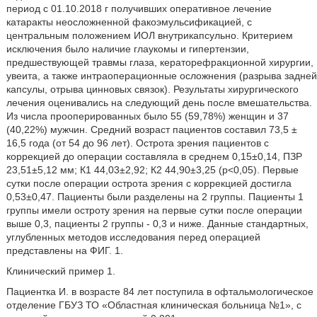
период с 01.10.2018 г получивших оперативное лечение
катаракты неосложненной факоэмульсификацией, с
центральным положением ИОЛ внутрикапсульно. Критерием
исключения было наличие глаукомы и гипертензии,
предшествующей травмы глаза, кераторефракционной хирургии,
увеита, а также интраоперационные осложнения (разрыва задней
капсулы, отрыва цинновых связок). Результаты хирургического
лечения оценивались на следующий день после вмешательства.
Из числа прооперированных было 55 (59,78%) женщин и 37
(40,22%) мужчин. Средний возраст пациентов составил 73,5 ±
16,5 года (от 54 до 96 лет). Острота зрения пациентов с
коррекцией до операции составляла в среднем 0,15±0,14, ПЗР
23,51±5,12 мм; К1 44,03±2,92; К2 44,90±3,25 (p<0,05). Первые
сутки после операции острота зрения с коррекцией достигла
0,53±0,47. Пациенты были разделены на 2 группы. Пациенты 1
группы имели остроту зрения на первые сутки после операции
выше 0,3, пациенты 2 группы - 0,3 и ниже. Данные стандартных,
углубленных методов исследования перед операцией
представлены на ФИГ. 1.
Клинический пример 1.
Пациентка И. в возрасте 84 лет поступила в офтальмологическое
отделение ГБУЗ ТО «Областная клиническая больница №1», с