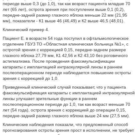
периоде выше 0,3 (до 1,0), так как возраст пациента младше 70
лет (65 лет), острота зрения при поступлении выше 0,1 (0,2),
передне-задний размер глазного яблока меньше 22 мм (21,95
мм), показатели - К1 выше 46 (46,49) и К2 выше 46,5 (48,01).
Клинический пример 4.
Пациент Е. в возрасте 54 года поступил в офтальмологическое
отделение ГБУЗ ТО «Областная клиническая больница №1», с
остротой зрения с коррекцией 0,15, передне-заднем размере
глазного яблока 27,79 мм, К1 42,56 и К2 43,10 без роговичного
астигматизма. После проведения факоэмульсификации
катаракты с имплантацией интраокулярной линзы в раннем
послеоперационном периоде наблюдается повышение остроты
зрения с коррекцией до 1,0.
Приведенный клинический случай показывает, что у пациента
факоэмульсификация катаракты с имплантацией интраокулярной
линзы улучшает зрительные функции в раннем
послеоперационном периоде до 1,0, так как возраст меньше 70
лет (54 года), острота зрения с коррекцией до операции 0,15,
передне-задний размер глазного яблока выше 24 мм (27,5 мм).
Клинические наблюдения показали, что предложенный способ
прогнозирования остроты зрения прост в исполнении, не требует