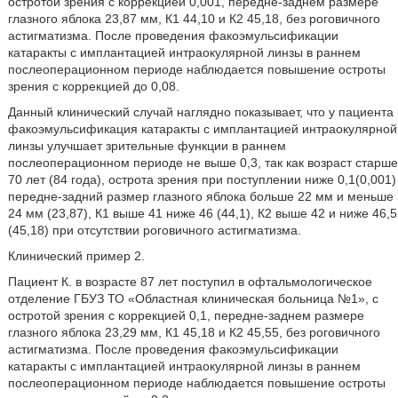
остротой зрения с коррекцией 0,001, передне-заднем размере
глазного яблока 23,87 мм, К1 44,10 и К2 45,18, без роговичного
астигматизма. После проведения факоэмульсификации
катаракты с имплантацией интраокулярной линзы в раннем
послеоперационном периоде наблюдается повышение остроты
зрения с коррекцией до 0,08.
Данный клинический случай наглядно показывает, что у пациента
факоэмульсификация катаракты с имплантацией интраокулярной
линзы улучшает зрительные функции в раннем
послеоперационном периоде не выше 0,3, так как возраст старше
70 лет (84 года), острота зрения при поступлении ниже 0,1(0,001)
передне-задний размер глазного яблока больше 22 мм и меньше
24 мм (23,87), К1 выше 41 ниже 46 (44,1), К2 выше 42 и ниже 46,5
(45,18) при отсутствии роговичного астигматизма.
Клинический пример 2.
Пациент К. в возрасте 87 лет поступил в офтальмологическое
отделение ГБУЗ ТО «Областная клиническая больница №1», с
остротой зрения с коррекцией 0,1, передне-заднем размере
глазного яблока 23,29 мм, К1 45,18 и К2 45,55, без роговичного
астигматизма. После проведения факоэмульсификации
катаракты с имплантацией интраокулярной линзы в раннем
послеоперационном периоде наблюдается повышение остроты