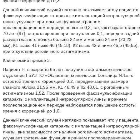
зрения с коррекцией до 0,2.
Данный клинический случай наглядно показывает, что у пациента
факоэмульсификация катаракты с имплантацией интраокулярной
линзы улучшает зрительные функции в раннем
послеоперационном периоде не выше 0,3, так как возраст старше
70 лет (87), острота зрения при поступлении 0,1, передне-задний
размер глазного яблока больше 22 мм и меньше 24 мм (23,29
мм), К1 выше 41 ниже 46 (45,18), К2 выше 42 и ниже 46,5 (45,55),
при отсутствии роговичного астигматизма.
Клинический пример 3.
Пациент Н. в возрасте 65 лет поступил в офтальмологическое
отделение ГБУЗ ТО «Областная клиническая больница №1», с
остротой зрения с коррекцией 0,2, передне-заднем размере
глазного яблока 21,95 мм, К1 46,49 и К2 48,01, с роговичным
астигматизмом 1,52. После проведения факоэмульсификации
катаракты с имплантацией интраокулярной линзы в раннем
послеоперационном периоде наблюдается повышение остроты
зрения с коррекцией до 1,0.
Данный клинический случай наглядно показывает, что у пациента
факоэмульсификация катаракты с имплантацией интраокулярной
линзы, вне зависимости от наличия роговичного астигматизма,
улучшает зрительные функции в раннем послеоперационном