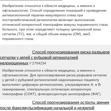
Изобретение относится к области медицины, а именно к
офтальмологии. Способ определения показаний к проведению
антиангиогенной терапии макулярного отека при
посттромботической ретинопатии включает выполнение
оптической когерентной томографии макулы пораженного глаза
больного, при этом определяют толщину центральной зоны
сетчатки (ТС), мм, и общий объем макулы (ОМ), мм3,
пораженного глаза.
Способ прогнозирования риска разрывов
сетчатки у детей с рубцовой ретинопатией
недоношенных
// 2704234
Изобретение относится к области медицины, а именно к
офтальмологии. Для прогнозирования риска разрывов сетчатки
у детей с рубцовой ретинопатией недоношенных пациенту
выполняют цифровую ретиноскопию, ультразвуковое А- и В-
сканирование, спектральную оптическую когерентную
томографию (СОКТ), флюоресцентную ангиографию (ФАГ).
Способ прогнозирования остроты зрения
после факоэмульсификации начальной и незрелой