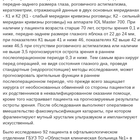
передне-заднего размера глаза, роговичного астигматизма,
кератометрии, отражающей данные в двух основных меридианах
- К1 и К2 (К1 - слабый меридиан кривизны роговицы; К2 - сильный
меридиан кривизны роговицы) на аппарате IOL Master 700. При
наличии у пациента возраста старше 70 лет, остроты зрения 0,1 и
ниже, передне-заднем размере глазного яблока от 22 до 24 мм,
при показателях К1 выше 41 и ниже 46, показателях К2 выше 42 и
ниже 46,5 при отсутствии роговичного астигматизма или наличии
не выше 3,5 прогнозируется острота зрения в раннем
послеоперационном периоде 0,3 и ниже. Тем самым врач-хирург
перед операцией, не видя состояния глазного дна, проведя
стандартные (недорогостоящие) методы исследования, может
прогнозировать зрительные функции в раннем
послеоперационном периоде, что прежде всего защищает
хирурга от необоснованных обвинений со стороны пациентов и
их родственников в неквалифицированном оказании помощи,
кроме того настраивает пациента на прогнозируемые результаты
остроты зрения. После обследования выполняют оперативное
вмешательство факоэмульсификация катаракты, при котором
фрагментируют мутный хрусталик ультразвуком и имплантируют
искусственный.
Было исследовано 92 пациента в офтальмологическом
отделении ГБУЗ ТО «Областная клиническая больница №1» в