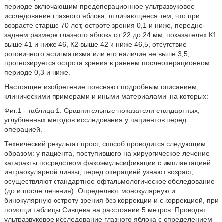
периоде включающим предоперационное ультразвуковое
исследование глазного яблока, отличающееся тем, что при
возрасте старше 70 лет, остроте зрения 0,1 и ниже, передне-
заднем размере глазного яблока от 22 до 24 мм, показателях К1
выше 41 и ниже 46, К2 выше 42 и ниже 46,5, отсутствие
роговичного астигматизма или его наличие не выше 3,5,
прогнозируется острота зрения в раннем послеоперационном
периоде 0,3 и ниже.
Настоящее изобретение поясняют подробным описанием,
клиническими примерами и иными материалами, на которых:
Фиг.1 - таблица 1. Сравнительные показатели стандартных,
углубленных методов исследования у пациентов перед
операцией.
Технический результат прост, способ проводится следующим
образом: у пациента, поступившего на хирургическое лечение
катаракты посредством факоэмульсификации с имплантацией
интраокулярной линзы, перед операцией узнают возраст,
осуществляют стандартное офтальмологическое обследование
(до и после лечения). Определяют монокулярную и
бинокулярную остроту зрения без коррекции и с коррекцией, при
помощи таблицы Сивцева на расстоянии 5 метров. Проводят
ультразвуковое исследование глазного яблока с определением