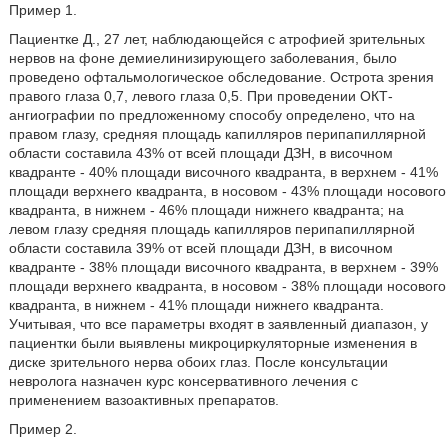
Пример 1.
Пациентке Д., 27 лет, наблюдающейся с атрофией зрительных
нервов на фоне демиелинизирующего заболевания, было
проведено офтальмологическое обследование. Острота зрения
правого глаза 0,7, левого глаза 0,5. При проведении ОКТ-
ангиографии по предложенному способу определено, что на
правом глазу, средняя площадь капилляров перипапиллярной
области составила 43% от всей площади ДЗН, в височном
квадранте - 40% площади височного квадранта, в верхнем - 41%
площади верхнего квадранта, в носовом - 43% площади носового
квадранта, в нижнем - 46% площади нижнего квадранта; на
левом глазу средняя площадь капилляров перипапиллярной
области составила 39% от всей площади ДЗН, в височном
квадранте - 38% площади височного квадранта, в верхнем - 39%
площади верхнего квадранта, в носовом - 38% площади носового
квадранта, в нижнем - 41% площади нижнего квадранта.
Учитывая, что все параметры входят в заявленный диапазон, у
пациентки были выявлены микроциркуляторные изменения в
диске зрительного нерва обоих глаз. После консультации
невролога назначен курс консервативного лечения с
применением вазоактивных препаратов.
Пример 2.