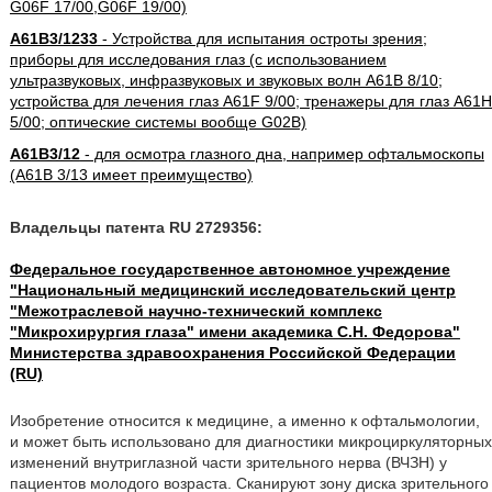
G06F 17/00,G06F 19/00)
A61B3/1233
- Устройства для испытания остроты зрения;
приборы для исследования глаз (с использованием
ультразвуковых, инфразвуковых и звуковых волн A61B 8/10;
устройства для лечения глаз A61F 9/00; тренажеры для глаз A61H
5/00; оптические системы вообще G02B)
A61B3/12
- для осмотра глазного дна, например офтальмоскопы
(A61B 3/13 имеет преимущество)
Владельцы патента RU 2729356:
Федеральное государственное автономное учреждение
"Национальный медицинский исследовательский центр
"Межотраслевой научно-технический комплекс
"Микрохирургия глаза" имени академика С.Н. Федорова"
Министерства здравоохранения Российской Федерации
(RU)
Изобретение относится к медицине, а именно к офтальмологии,
и может быть использовано для диагностики микроциркуляторных
изменений внутриглазной части зрительного нерва (ВЧЗН) у
пациентов молодого возраста. Сканируют зону диска зрительного