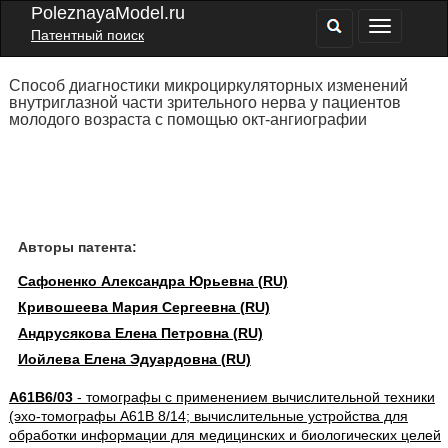
PoleznayaModel.ru
Патентный поиск
Способ диагностики микроциркуляторных изменений
внутриглазной части зрительного нерва у пациентов
молодого возраста с помощью окт-ангиографии
Авторы патента:
Сафоненко Александра Юрьевна (RU)
Кривошеева Мария Сергеевна (RU)
Андрусякова Елена Петровна (RU)
Иойлева Елена Эдуардовна (RU)
A61B6/03
- томографы с применением вычислительной техники
(эхо-томографы A61B 8/14; вычислительные устройства для
обработки информации для медицинских и биологических целей