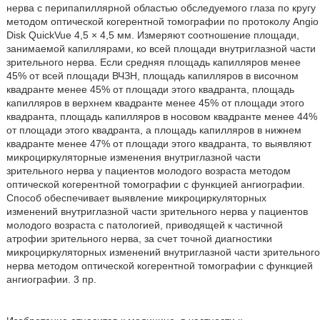
нерва с перипапиллярной областью обследуемого глаза по кругу
методом оптической когерентной томографии по протоколу Angio
Disk QuickVue 4,5 × 4,5 мм. Измеряют соотношение площади,
занимаемой капиллярами, ко всей площади внутриглазной части
зрительного нерва. Если средняя площадь капилляров менее
45% от всей площади ВЧЗН, площадь капилляров в височном
квадранте менее 45% от площади этого квадранта, площадь
капилляров в верхнем квадранте менее 45% от площади этого
квадранта, площадь капилляров в носовом квадранте менее 44%
от площади этого квадранта, а площадь капилляров в нижнем
квадранте менее 47% от площади этого квадранта, то выявляют
микроциркуляторные изменения внутриглазной части
зрительного нерва у пациентов молодого возраста методом
оптической когерентной томографии с функцией ангиографии.
Способ обеспечивает выявление микроциркуляторных
изменений внутриглазной части зрительного нерва у пациентов
молодого возраста с патологией, приводящей к частичной
атрофии зрительного нерва, за счет точной диагностики
микроциркуляторных изменений внутриглазной части зрительного
нерва методом оптической когерентной томографии с функцией
ангиографии. 3 пр.