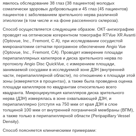
явилось обследование 38 глаз (38 пациентов) молодых
соматически здоровых добровольцев и 45 глаз (45 пациентов)
пациентов с заболеванием зрительного нерва различной
этиологии (в том числе и на фоне рассеянного склероза).
Способ осуществляется следующим образом. ОКТ-ангиографию
проводят на оптическом когерентном томографе RTVue XR Avanti
(Optovue, Inc., Fremont, С А), при исследовании сосудистой
микроанатомии сетчатки програмное обеспечение Angio Vue
(Optovue, Inc., Fremont, CA). Проводят измерение площади
перипапиллярных капиляров и диска зрительного нерва по
протоколу Angio Disc QuickVue, с измерением площади,
занимаемой сосудами в исследуемой зоне ДЗН (внутренней
части, перипапиллярной области), по отношению к площади этой
зоны (измеряется в процентах), а также была проведена оценка
площади капилляров по квадрантам относительно всего
квадранта. Микроциркуляция капилляров диска зрительного
нерва (ДЗН) измерялась в зоне охватывающей ДЗН, и
перипапиллярно (отступя на 750 мкм от края ДЗН в слое
толщиной 100 мкм от внутренней пограничной мембраны (ВПМ),
а также только в перипапиллярной области (Peripapillary Vessel
Density).
Способ поясняется клиническими примерами: