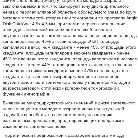
зрительного нерва (ВЧЗН) у пациентов молодого возраста,
заключающемся в том, что сканируют зону диска зрительного
нерва с перипапиллярной областью обследуемого глаза по кругу
методом оптической когерентной томографии по протоколу Angio
Disk QuickVue 4,5х 4,5 мм, при этом измеряют соотношение
площади занимаемой капиллярами ко всей площади
внутриглазной части зрительного нерва и, если средняя площадь
капилляров менее 45% от всей площади ВЧЗН, площадь
капилляров в височном квадранте - менее 45% от площади этого
квадранта, площадь капилляров в верхнем квадранте - менее
45% от площади этого квадранта, площадь капилляров в носовом
квадранте - менее 44% от площади этого квадранта, а площадь
капилляров в нижнем квадранте менее 47% от площади этого
квадранта, то выявляют микроциркуляторные изменения
внутриглазной части зрительного нерва у пациентов молодого
возраста методом оптической когерентной томографии с
функцией ангиографии.
Выявление микроциркуляторных изменений в диске зрительного
нерва у пациентов молодого возраста является актуальной
задачей и способствует своевременному назначению
вазоактивных препаратов, предотвращающих необратимые
изменения в зрительном нерве.
Теоретической предпосылкой к разработке данного метода