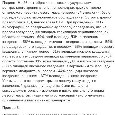
Пациент Н., 26 лет, обратился в связи с ухудшением
центрального зрения в течение последних двух лет после
оптического неврита левого глаза неизвестной этиологии, было
проведено офтальмологическое обследование. Острота зрения
правого глаза 1,0, левого глаза 0,04. При проведении ОКТ-
ангиографии по предложенному способу определено, что на
правом глазу средняя площадь капилляров перипапиллярной
области составила - 69% всей площади ДЗН, в височном
квадранте - 58% площади височного квадранта, в верхнем - 59%
площади верхнего квадранта, в носовом - 58% площади носового
квадранта, в нижнем менее - 61% площади нижнего квадранта;
на левом глазу средняя площадь капилляров перипапиллярной
области составила 39% всей площади ДЗН, в височном квадранте
- 38% площади височного квадранта, в верхнем - 47% площади
верхнего квадранта, в носовом - 44% площади носового
квадранта, в нижнем - 37% площади нижнего квадранта.
Учитывая, что все параметры по левому глазу входят в
заявленный диапазон, у пациента были выявлены
микроциркуляторные изменения в диске зрительного нерва
левого глаза. Был назначен курс консервативного лечения с
применением вазоактивных препаратов.
Пример 3.