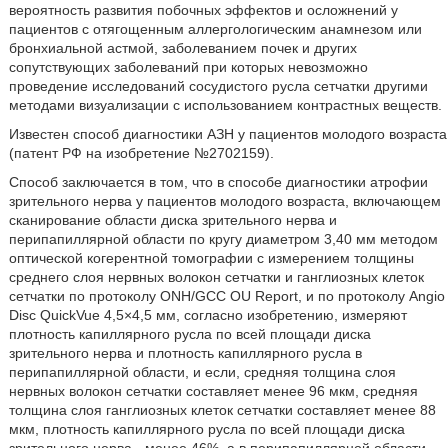
вероятность развития побочных эффектов и осложнений у
пациентов с отягощенным аллергологическим анамнезом или
бронхиальной астмой, заболеванием почек и других
сопутствующих заболеваний при которых невозможно
проведение исследований сосудистого русла сетчатки другими
методами визуализации с использованием контрастных веществ.
Известен способ диагностики АЗН у пациентов молодого возраста
(патент РФ на изобретение №2702159).
Способ заключается в том, что в способе диагностики атрофии
зрительного нерва у пациентов молодого возраста, включающем
сканирование области диска зрительного нерва и
перипапиллярной области по кругу диаметром 3,40 мм методом
оптической когерентной томографии с измерением толщины
среднего слоя нервных волокон сетчатки и ганглиозных клеток
сетчатки по протоколу ONH/GCC OU Report, и по протоколу Angio
Disc QuickVue 4,5×4,5 мм, согласно изобретению, измеряют
плотность капиллярного русла по всей площади диска
зрительного нерва и плотность капиллярного русла в
перипапиллярной области, и если, средняя толщина слоя
нервных волокон сетчатки составляет менее 96 мкм, средняя
толщина слоя ганглиозных клеток сетчатки составляет менее 88
мкм, плотность капиллярного русла по всей площади диска