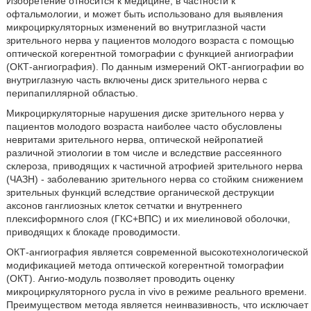
Изобретение относится к медицине, в частности к
офтальмологии, и может быть использовано для выявления
микроциркуляторных изменений во внутриглазной части
зрительного нерва у пациентов молодого возраста с помощью
оптической когерентной томографии с функцией ангиографии
(ОКТ-ангиография). По данным измерений ОКТ-ангиографии во
внутриглазную часть включены диск зрительного нерва с
перипапиллярной областью.
Микроциркуляторные нарушения диске зрительного нерва у
пациентов молодого возраста наиболее часто обусловлены
невритами зрительного нерва, оптической нейропатией
различной этиологии в том числе и вследствие рассеянного
склероза, приводящих к частичной атрофией зрительного нерва
(ЧАЗН) - заболеванию зрительного нерва со стойким снижением
зрительных функций вследствие органической деструкции
аксонов ганглиозных клеток сетчатки и внутреннего
плексиформного слоя (ГКС+ВПС) и их миелиновой оболочки,
приводящих к блокаде проводимости.
ОКТ-ангиография является современной высокотехнологической
модификацией метода оптической когерентной томографии
(ОКТ). Ангио-модуль позволяет проводить оценку
микроциркуляторного русла in vivo в режиме реального времени.
Преимуществом метода является неинвазивность, что исключает