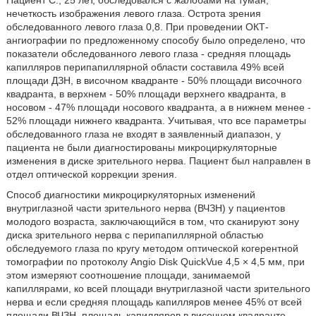
Пациент С., 25 лет, обследовался с жалобами на туман,
нечеткость изображения левого глаза. Острота зрения
обследованного левого глаза 0,8. При проведении ОКТ-
ангиографии по предложенному способу было определено, что
показатели обследованного левого глаза - средняя площадь
капилляров перипапиллярной области составила 49% всей
площади ДЗН, в височном квадранте - 50% площади височного
квадранта, в верхнем - 50% площади верхнего квадранта, в
носовом - 47% площади носового квадранта, а в нижнем менее -
52% площади нижнего квадранта. Учитывая, что все параметры
обследованного глаза не входят в заявленный диапазон, у
пациента не были диагностированы микроциркуляторные
изменения в диске зрительного нерва. Пациент был направлен в
отдел оптической коррекции зрения.
Способ диагностики микроциркуляторных изменений
внутриглазной части зрительного нерва (ВЧЗН) у пациентов
молодого возраста, заключающийся в том, что сканируют зону
диска зрительного нерва с перипапиллярной областью
обследуемого глаза по кругу методом оптической когерентной
томографии по протоколу Angio Disk QuickVue 4,5 × 4,5 мм, при
этом измеряют соотношение площади, занимаемой
капиллярами, ко всей площади внутриглазной части зрительного
нерва и если средняя площадь капилляров менее 45% от всей
площади ВЧЗН, площадь капилляров в височном квадранте