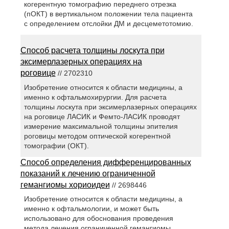
когерентную томографию переднего отрезка
(пОКТ) в вертикальном положении тела пациента
с определением отслойки ДМ и десцеметотомию.
Способ расчета толщины лоскута при
эксимерлазерных операциях на
роговице
// 2702310
Изобретение относится к области медицины, а
именно к офтальмохирургии. Для расчета
толщины лоскута при эксимерлазерных операциях
на роговице ЛАСИК и Фемто-ЛАСИК проводят
измерение максимальной толщины эпителия
роговицы методом оптической когерентной
томографии (ОКТ).
Способ определения дифференцированных
показаний к лечению ограниченной
гемангиомы хориоидеи
// 2698446
Изобретение относится к области медицины, а
именно к офтальмологии, и может быть
использовано для обоснования проведения
метода лечения ограниченной гемангиомы