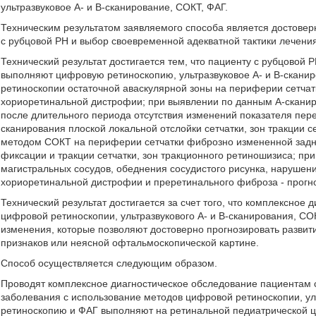
ультразвуковое А- и В-сканирование, СОКТ, ФАГ.
Техническим результатом заявляемого способа является достоверн
с рубцовой РН и выбор своевременной адекватной тактики лечени
Технический результат достигается тем, что пациенту с рубцовой
выполняют цифровую ретиноскопию, ультразвуковое А- и В-скани
ретиноскопии остаточной аваскулярной зоны на периферии сетчатк
хориоретинальной дистрофии; при выявлении по данным А-сканиро
после длительного периода отсутствия изменений показателя пере
сканирования плоской локальной отслойки сетчатки, зон тракции 
методом СОКТ на периферии сетчатки фиброзно измененной зад
фиксации и тракции сетчатки, зон тракционного ретиношизиса; п
магистральных сосудов, обеднения сосудистого рисунка, нарушен
хориоретинальной дистрофии и преретинального фиброза - прогно
Технический результат достигается за счет того, что комплексно
цифровой ретиноскопии, ультразвукового А- и В-сканирования, СО
изменения, которые позволяют достоверно прогнозировать развит
признаков или неясной офтальмоскопической картине.
Способ осуществляется следующим образом.
Проводят комплексное диагностическое обследование пациентам 
заболевания с использование методов цифровой ретиноскопии, ул
ретиноскопию и ФАГ выполняют на ретинальной педиатрической 