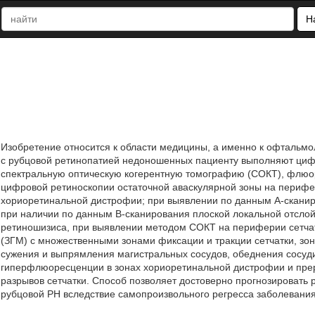
Н
Изобретение относится к области медицины, а именно к офтальмол
с рубцовой ретинопатией недоношенных пациенту выполняют цифр
спектральную оптическую когерентную томографию (СОКТ), флюо
цифровой ретиноскопии остаточной аваскулярной зоны на перифер
хориоретинальной дистрофии; при выявлении по данным А-сканиро
при наличии по данным В-сканирования плоской локальной отслойки
ретиношизиса, при выявлении методом СОКТ на периферии сетча
(ЗГМ) с множественными зонами фиксации и тракции сетчатки, зо
сужения и выпрямления магистральных сосудов, обеднения сосуди
гиперфлюоресценции в зонах хориоретинальной дистрофии и прер
разрывов сетчатки. Способ позволяет достоверно прогнозировать р
рубцовой РН вследствие самопроизвольного регресса заболевания. 