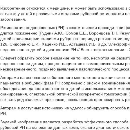
Изобретение относится к медицине, и может быть использовано в
сетчатки у детей с различными стадиями рубцовой ретинопатии н
заболевания.
Ретинопатия недоношенных (РН) в своем течении проходит три фаз
длится пожизненно [Рудник А.Ю., Сомов Е.Е., Воронцова Т.Н. Резу
детей с начальными стадиями рубцового периода ретинопатии недон
126. Сидоренко Е.И., Хаценко И.Е., Асташева И.Б. и др. Электро
недоношенных детей и диагностике РН // Вестн. офтальмологии. - 20
Следует обратить особое внимание на то, что, несмотря на разв
недоношенным детям, процент пациентов с самопроизвольным ре
несвоевременного, позднего выявления патологического процесса
Авторами на основании собственного многолетнего клинического о
пациентов в рубцовой фазе РН сопряжено с риском возникновения
обследование данного контингента детей с использованием методо
сканирования, спектральной оптической когерентной томографии
выявить ряд значимых признаков, позволяющих прогнозировать рис
Авторам в доступных источниках не удалось обнаружить способа п
РН.
Задачей изобретения является разработка эффективного способа п
рубцовой РН на основании данных комплексного диагностическог