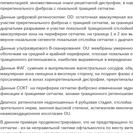
пигментацией, множественные очаги решетчатой дистрофии, в на
преретинального фиброза с локальной тракцией сетчатки.
Данные цифровой ретиноскопии: OD: остаточная аваскулярная зона
участки преретинального фиброза с тракцией сетчатки, за границ
дырчатыми разрывами и участки локальной тракционной отслойкой
аваскулярная зона на периферии сетчатки, на границе 1 и 2 зон 
верхне-назальном сегменте локальная отслойка сетчатки с дырча
Данные ультразвукового В-сканирования: OU: мембраны умеренной
оболочкам на средней и крайней периферии, плоская локальная от
тракционного ретиношизиса, наиболее выраженные в меридианах 7-
Данные ФАГ: сужение и выпрямление магистральных сосудов, обед
макулярная зона смещена в височную сторону, на поздних фазах
просачивания в зонах хориоретинальной дистрофии, преретиналь
Данные СОКТ: на периферии сетчатки фиброзно измененная задн
фиксации и тракциями сетчатки, зонами тракционного ретиношизи
Диагноз: ретинопатия недоношенных 4 рубцовая стадия, отслойка
зрительного нерва, миопия высокой степени, астигматизм миопи
неаккомодационное косоглазие OU.
В данном примере продемонстрировано, что не предотвращено по
сетчатки - из-за неправильной тактики офтальмолога по месту жит