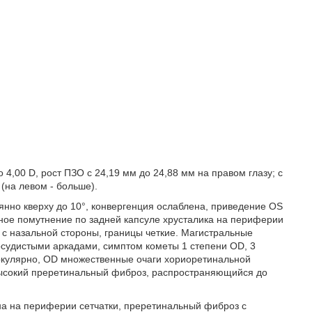
о 4,00 D, рост ПЗО с 24,19 мм до 24,88 мм на правом глазу; с
 (на левом - больше).
оянно кверху до 10°, конвергенция ослаблена, приведение OS
ьное помутнение по задней капсуле хрусталика на периферии
 с назальной стороны, границы четкие. Магистральные
осудистыми аркадами, симптом кометы 1 степени OD, 3
иркулярно, OD множественные очаги хориоретинальной
 высокий преретинальный фиброз, распространяющийся до
на на периферии сетчатки, преретинальный фиброз с