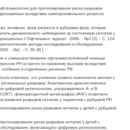
 офтальмологии для прогнозирования риска разрывов
едоношенных вследствие самопроизвольного регресса
ы: активную, фазу регресса и рубцовую фазу, которая
льтаты динамического наблюдения за состоянием сетчатки у
ошенных // Офтальмол. журнал. -2005. - №3 (II). - С. 124-
физиологические методы исследования в обследовании
02. - №1. - С. 35-38.].
итие и совершенствование офтальмологической помощи
грессом РН остается по-прежнему высоким вследствие
, особенно в отдаленных регионах РФ.
пыта отмечено, что усиление осевого компонента миопии у
 ретинальных разрывов. Комплексное диагностическое
в цифровой ретиноскопии, ультразвукового А- и В-
 (СОКТ), флюоресцентной ангиографии (ФАГ) позволило
к развития разрывов сетчатки у пациентов с рубцовой РН.
рогнозирования риска разрывов сетчатки у детей с рубцовой
рогнозирования риска разрывов сетчатки у детей с
о обследования, включающего цифровую ретиноскопию,