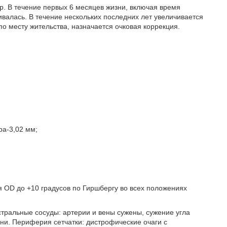
р. В течение первых 6 месяцев жизни, включая время
алась. В течение нескольких последних лет увеличивается
по месту жительства, назначается очковая коррекция.
ра-3,02 мм;
я OD до +10 градусов по Гиршбергу во всех положениях
тральные сосуды: артерии и вены сужены, сужение угла
ни. Периферия сетчатки: дистрофические очаги с