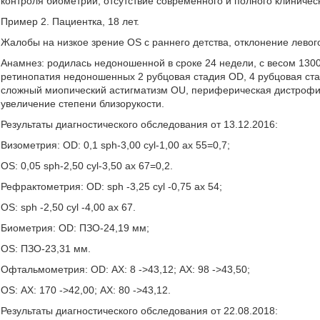
контроля биометрии, отсутствие современного и полного клиничес
Пример 2. Пациентка, 18 лет.
Жалобы на низкое зрение OS с раннего детства, отклонение левого 
Анамнез: родилась недоношенной в сроке 24 недели, с весом 1300
ретинопатия недоношенных 2 рубцовая стадия OD, 4 рубцовая ст
сложный миопический астигматизм OU, периферическая дистрофия
увеличение степени близорукости.
Результаты диагностического обследования от 13.12.2016:
Визометрия: OD: 0,1 sph-3,00 cyl-1,00 ax 55=0,7;
OS: 0,05 sph-2,50 cyl-3,50 ax 67=0,2.
Рефрактометрия: OD: sph -3,25 cyl -0,75 ax 54;
OS: sph -2,50 cyl -4,00 ax 67.
Биометрия: OD: ПЗО-24,19 мм;
OS: ПЗО-23,31 мм.
Офтальмометрия: OD: АХ: 8 ->43,12; АХ: 98 ->43,50;
OS: АХ: 170 ->42,00; АХ: 80 ->43,12.
Результаты диагностического обследования от 22.08.2018: