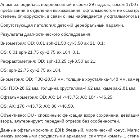
Анамнез: родилась недоношенной в сроке 29 недель, весом 1700 г
пребывания в отделении выхаживания, офтальмологом не осматрив
степень близорукости, в связи с чем наблюдается у офтальмолога 
Сопутствующая патология: детский церебральный паралич.
Результаты диагностического обследования:
Визометрия: OD: 0,01 sph-21,50 cyl-3,50 ах 21=0,1;
OS: 0,01 sph-21,75 cyl-2,75 ax 164=0,1.
Рефрактометрия: OD: sph-13,25 cyl-3,50 ax 21;
OS: sph-22,75 cyl-2,75 ax 164.
Биометрия: OD: ПЗО-28,59 мм, толщина хрусталика-4,48 мм, каме
OS: ПЗО-28,62 мм, толщина хрусталика-4,62 мм, камера-2,81 мм.
Офтальмометрия: OD: АХ: 14 ->43,75; АХ: 104 ->46,25;
OS: АХ: 170 ->43,75; АХ: 80 ->46,50.
Объективно: OU - спокойные; фиксация взора сохранена, девиаци
взора, альтернирует; передний отрезок без особенностей.
Данные офтальмоскопии: ДЗН: бледный, миопический конус. Магис
между височными сосудистыми аркадами, симптом кометы 1 степе