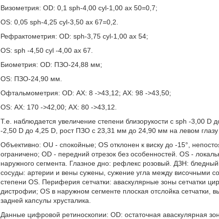
Визометрия: OD: 0,1 sph-4,00 cyl-1,00 ах 50=0,7;
OS: 0,05 sph-4,25 cyl-3,50 ax 67=0,2.
Рефрактометрия: OD: sph-3,75 cyl-1,00 ax 54;
OS: sph -4,50 cyl -4,00 ax 67.
Биометрия: OD: ПЗО-24,88 мм;
OS: ПЗО-24,90 мм.
Офтальмометрия: OD: АХ: 8 ->43,12; АХ: 98 ->43,50;
OS: АХ: 170 ->42,00; АХ: 80 ->43,12.
Т.е. наблюдается увеличение степени близорукости с sph -3,00 D д
-2,50 D до 4,25 D, рост ПЗО с 23,31 мм до 24,90 мм на левом глазу
Объективно: OU - спокойные; OS отклонен к виску до -15°, непост
ограничено; OD - передний отрезок без особенностей. OS - локал
наружного сегмента. Глазное дно: рефлекс розовый. ДЗН: бледный
сосуды: артерии и вены сужены, сужение угла между височными с
степени OS. Периферия сетчатки: аваскулярные зоны сетчатки ц
дистрофии; OS в наружном сегменте плоская отслойка сетчатки,
задней капсулы хрусталика.
Данные цифровой ретиноскопии: OD: остаточная аваскулярная зо