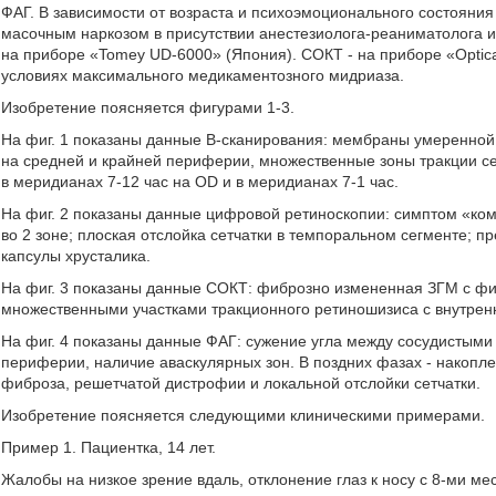
ФАГ. В зависимости от возраста и психоэмоционального состояни
масочным наркозом в присутствии анестезиолога-реаниматолога и
на приборе «Tomey UD-6000» (Япония). СОКТ - на приборе «Optica
условиях максимального медикаментозного мидриаза.
Изобретение поясняется фигурами 1-3.
На фиг. 1 показаны данные В-сканирования: мембраны умеренной 
на средней и крайней периферии, множественные зоны тракции с
в меридианах 7-12 час на OD и в меридианах 7-1 час.
На фиг. 2 показаны данные цифровой ретиноскопии: симптом «ком
во 2 зоне; плоская отслойка сетчатки в темпоральном сегменте; 
капсулы хрусталика.
На фиг. 3 показаны данные СОКТ: фиброзно измененная ЗГМ с фикс
множественными участками тракционного ретиношизиса с внутре
На фиг. 4 показаны данные ФАГ: сужение угла между сосудистыми
периферии, наличие аваскулярных зон. В поздних фазах - накопл
фиброза, решетчатой дистрофии и локальной отслойки сетчатки.
Изобретение поясняется следующими клиническими примерами.
Пример 1. Пациентка, 14 лет.
Жалобы на низкое зрение вдаль, отклонение глаз к носу с 8-ми ме