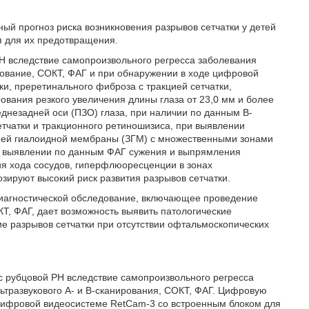
ый прогноз риска возникновения разрывов сетчатки у детей
я для их предотвращения.
 РН вследствие самопроизвольного регресса заболевания
рование, СОКТ, ФАГ и при обнаружении в ходе цифровой
и, преретинального фиброза с тракцией сетчатки,
вания резкого увеличения длины глаза от 23,0 мм и более
днезадней оси (ПЗО) глаза, при наличии по данным В-
сетчатки и тракционного ретиношизиса, при выявлении
ней гиалоидной мембраны (ЗГМ) с множественными зонами
ри выявлении по данным ФАГ сужения и выпрямления
ия хода сосудов, гиперфлюоресценции в зонах
зируют высокий риск развития разрывов сетчатки.
е диагностической обследование, включающее проведение
КТ, ФАГ, дает возможность выявить патологические
ие разрывов сетчатки при отсутствии офтальмоскопических
с рубцовой РН вследствие самопроизвольного регресса
ьтразвукового А- и В-сканирования, СОКТ, ФАГ. Цифровую
цифровой видеосистеме RetCam-3 со встроенным блоком для