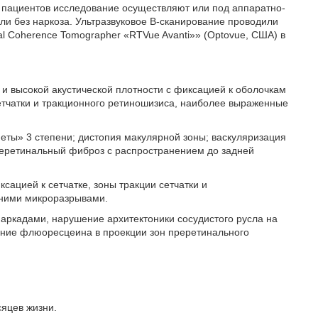
я пациентов исследование осуществляют или под аппаратно-
ли без наркоза. Ультразвуковое В-сканирование проводили
l Coherence Tomographer «RTVue Avanti»» (Optovue, США) в
и высокой акустической плотности с фиксацией к оболочкам
етчатки и тракционного ретиношизиса, наиболее выраженные
еты» 3 степени; дистопия макулярной зоны; васкуляризация
преретинальный фиброз с распространением до задней
ацией к сетчатке, зоны тракции сетчатки и
нними микроразрывами.
 аркадами, нарушение архитектоники сосудистого русла на
ение флюоресцеина в проекции зон преретинального
сяцев жизни.