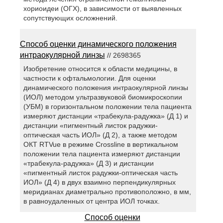
хориоидеи (ОГХ), в зависимости от выявленных
сопутствующих осложнений.
Способ оценки динамического положения
интраокулярной линзы
// 2698365
Изобретение относится к области медицины, в
частности к офтальмологии. Для оценки
динамического положения интраокулярной линзы
(ИОЛ) методом ультразвуковой биомикроскопии
(УБМ) в горизонтальном положении тела пациента
измеряют дистанции «трабекула-радужка» (Д 1) и
дистанции «пигментный листок радужки-
оптическая часть ИОЛ» (Д 2), а также методом
ОКТ RTVue в режиме Crossline в вертикальном
положении тела пациента измеряют дистанции
«трабекула-радужка» (Д 3) и дистанции
«пигментный листок радужки-оптическая часть
ИОЛ» (Д 4) в двух взаимно перпендикулярных
меридианах диаметрально противоположно, в мм,
в равноудаленных от центра ИОЛ точках.
Способ оценки