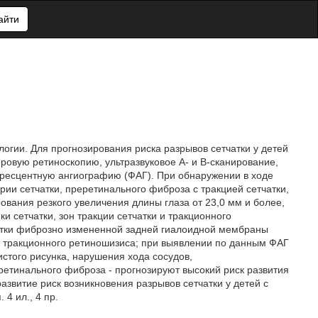
айти
огии. Для прогнозирования риска разрывов сетчатки у детей
овую ретиноскопию, ультразвуковое А- и В-сканирование,
ресцентную ангиографию (ФАГ). При обнаружении в ходе
ии сетчатки, преретинального фиброза с тракцией сетчатки,
вания резкого увеличения длины глаза от 23,0 мм и более,
 сетчатки, зон тракции сетчатки и тракционного
тки фиброзно измененной задней гиалоидной мембраны
н тракционного ретиношизиса; при выявлении по данным ФАГ
стого рисунка, нарушения хода сосудов,
етинального фиброза - прогнозируют высокий риск развития
азвитие риск возникновения разрывов сетчатки у детей с
4 ил., 4 пр.