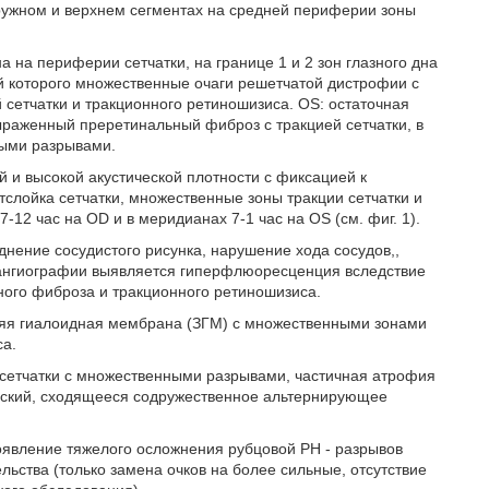
ружном и верхнем сегментах на средней периферии зоны
 на периферии сетчатки, на границе 1 и 2 зон глазного дна
ей которого множественные очаги решетчатой дистрофии с
 сетчатки и тракционного ретиношизиса. OS: остаточная
выраженный преретинальный фиброз с тракцией сетчатки, в
тыми разрывами.
 и высокой акустической плотности с фиксацией к
слойка сетчатки, множественные зоны тракции сетчатки и
12 час на OD и в меридианах 7-1 час на OS (см. фиг. 1).
нение сосудистого рисунка, нарушение хода сосудов,,
 ангиографии выявляется гиперфлюоресценция вследствие
ного фиброза и тракционного ретиношизиса.
яя гиалоидная мембрана (ЗГМ) с множественными зонами
са.
 сетчатки с множественными разрывами, частичная атрофия
ческий, сходящееся содружественное альтернирующее
явление тяжелого осложнения рубцовой РН - разрывов
ельства (только замена очков на более сильные, отсутствие