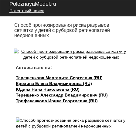
PoleznayaModel.ru
Патентный поиск
Способ прогнозирования риска разрывов
сетчатки у детей с рубцовой ретинопатией
недоношенных
Авторы патента:
Терещенкова Маргарита Сергеевна (RU)
Ерохина Елена Владимировна (RU)
Юдина Нина Николаевна (RU)
Терещенко Александр Владимирович (RU)
Трифаненкова Ирина Георгиевна (RU)