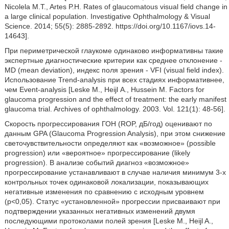
Nicolela M.T., Artes P.H. Rates of glaucomatous visual field change in
a large clinical population. Investigative Ophthalmology & Visual
Science. 2014; 55(5): 2885-2892. https://doi.org/10.1167/iovs.14-
14643].
При периметрической глаукоме одинаково информативны такие
экспертные диагностические критерии как среднее отклонение -
MD (mean deviation), индекс поля зрения - VFI (visual field index).
Использование Trend-analysis при всех стадиях информативнее,
чем Event-analysis [Leske М., Heijl А., Hussein М. Factors for
glaucoma progression and the effect of treatment: the early manifest
glaucoma trial. Archives of ophthalmology. 2003. Vol. 121(1): 48-56].
Скорость прогрессирования ГОН (ROP, дБ/год) оценивают по
данным GPA (Glaucoma Progression Analysis), при этом снижение
светочувствительности определяют как «возможное» (possible
progression) или «вероятное» прогрессирование (likely
progression). В анализе событий диагноз «возможное»
прогрессирование устанавливают в случае наличия минимум 3-х
контрольных точек одинаковой локализации, показывающих
негативные изменения по сравнению с исходным уровнем
(р<0,05). Статус «установленной» прогрессии присваивают при
подтверждении указанных негативных изменений двумя
последующими протоколами полей зрения [Leske М., Heijl A.,