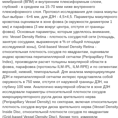
мембраной (ВПМ) и внутренним плексиформным слоем,
глубокий - в среднем на 15-70 мкм ниже внутреннего
плексиформного слоя. Протокол исследования для скана макулы
был выбран - 6×6 мм, для ДЗН - 4,5×4,5. Параметры макулярного
кровотока оценивали в зоне фовеа (в окружности диаметром 1
мм) и парафовеа (3 мм вокруг центра, отступя от границы
фовеа). Основные параметры, которым уделялось внимание,
это: Vessel Density Retina - плотность сосудистой сети (площадь,
занятую сосудами, выраженную в % от общей площади
исследуемой зоны), Grid-based Vessel Density Retina -
относительная плотность сосудов по квадрантам, оценивали
индекс кровотока перипапиллярной сетчатки (Peripapillary Flow
Index), производили расчет толщины макулярной области в
фовеа, парафовеа (протоколы ILM-IPL, ILM-RPE) и по сегментам:
верхний, нижний, темпоральный. Для анализа микроциркуляции
ДЗН и перипапиллярной сетчатки интерес представляла собой
окружность в 750 мкм, отступя от наружной границы ДЗН, на
глубину 100 мкм. Аналогично макулярной области в зоне ДЗН
исследовали параметры относительной плотности сосудов
микроциркуляторного русла диска зрительного нерва
(Peripapillary Vessel Density) по секторам, включая относительную
плотность сосудов внутри диска зрительного нерва (Vessel Density
Inside Disc, относительной плотности сосудов по квадрантам
(Grid-based Vessel Density Disc). Кроме того, измеряли