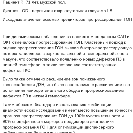
Пациент Р., 71 лет, мужской пол.
Диагноз - OD - первичная открытоугольная глаукома IIB.
Исходные значения искомых предикторов прогрессирования ГОН
При динамическом наблюдении за пациентом по данным САП и
ОКТ отмечалось прогрессирование ГОН. Кластерный подход к
оценке прогрессирования ГОН выявил быстро-прогрессирующую
потерю капилляров в верхне-назальной и темпоральной зоне в
макуле, что соответствовало появлению новых дефектов ПЗ в
нижней гемисфере, а также появлению соответствующих
дефектов ГКС.
Было также отмечено расширение зон пониженного
кровоснабжения ДЗН, что было сопоставимо с расширением зон
истончения нейроретинального ободка и прогрессированием
дефектов ПЗ в нижней гемисфере.
Таким образом, благодаря использованию комбинации
диагностических исследований имеет место повышение точности
прогноза прогрессирования ГОН до 100% чувствительности и
90% специфичности маркеров-предикторов диагностики
прогрессирования ГОН для оптимизации диспансерного
наблюдения за больными глаукомой.