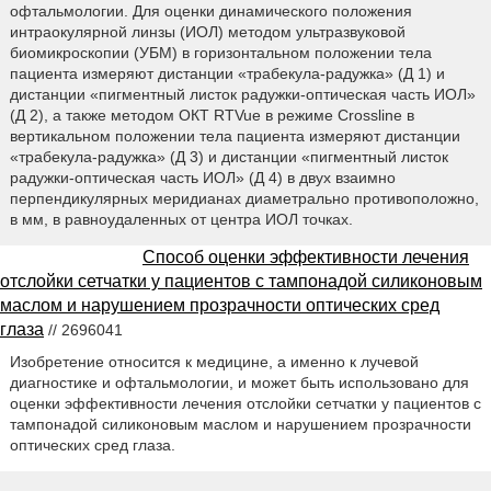
офтальмологии. Для оценки динамического положения
интраокулярной линзы (ИОЛ) методом ультразвуковой
биомикроскопии (УБМ) в горизонтальном положении тела
пациента измеряют дистанции «трабекула-радужка» (Д 1) и
дистанции «пигментный листок радужки-оптическая часть ИОЛ»
(Д 2), а также методом ОКТ RTVue в режиме Crossline в
вертикальном положении тела пациента измеряют дистанции
«трабекула-радужка» (Д 3) и дистанции «пигментный листок
радужки-оптическая часть ИОЛ» (Д 4) в двух взаимно
перпендикулярных меридианах диаметрально противоположно,
в мм, в равноудаленных от центра ИОЛ точках.
Способ оценки эффективности лечения
отслойки сетчатки у пациентов с тампонадой силиконовым
маслом и нарушением прозрачности оптических сред
глаза
// 2696041
Изобретение относится к медицине, а именно к лучевой
диагностике и офтальмологии, и может быть использовано для
оценки эффективности лечения отслойки сетчатки у пациентов с
тампонадой силиконовым маслом и нарушением прозрачности
оптических сред глаза.