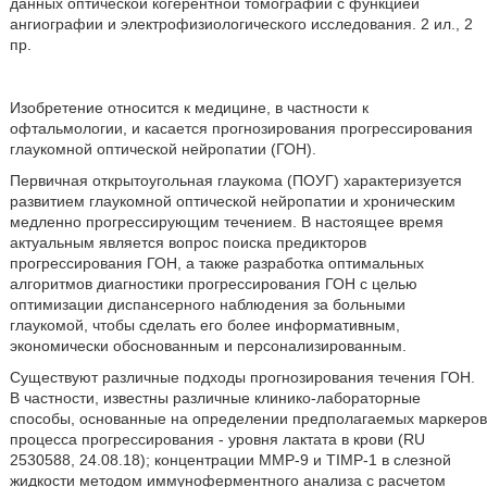
данных оптической когерентной томографии с функцией
ангиографии и электрофизиологического исследования. 2 ил., 2
пр.
Изобретение относится к медицине, в частности к
офтальмологии, и касается прогнозирования прогрессирования
глаукомной оптической нейропатии (ГОН).
Первичная открытоугольная глаукома (ПОУГ) характеризуется
развитием глаукомной оптической нейропатии и хроническим
медленно прогрессирующим течением. В настоящее время
актуальным является вопрос поиска предикторов
прогрессирования ГОН, а также разработка оптимальных
алгоритмов диагностики прогрессирования ГОН с целью
оптимизации диспансерного наблюдения за больными
глаукомой, чтобы сделать его более информативным,
экономически обоснованным и персонализированным.
Существуют различные подходы прогнозирования течения ГОН.
В частности, известны различные клинико-лабораторные
способы, основанные на определении предполагаемых маркеров
процесса прогрессирования - уровня лактата в крови (RU
2530588, 24.08.18); концентрации ММР-9 и TIMP-1 в слезной
жидкости методом иммуноферментного анализа с расчетом