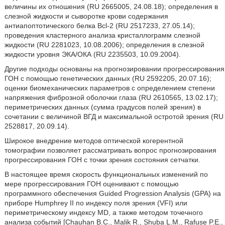
величины их отношения (RU 2665005, 24.08.18); определения в
слезной жидкости и сыворотке крови содержания
антиапоптотического белка Bcl-2 (RU 2517233, 27.05.14);
проведения кластерного анализа кристаллограмм слезной
жидкости (RU 2281023, 10.08.2006); определения в слезной
жидкости уровня ЭКА/ОКА (RU 2235503, 10.09.2004).
Другие подходы основаны на прогнозировании прогрессирования
ГОН с помощью генетических данных (RU 2592205, 20.07.16);
оценки биомеханических параметров с определением степени
напряжения фиброзной оболочки глаза (RU 2610565, 13.02.17);
периметрических данных (сумма градусов полей зрения) в
сочетании с величиной ВГД и максимальной остротой зрения (RU
2528817, 20.09.14).
Широкое внедрение методов оптической когерентной
томографии позволяет рассматривать вопрос прогнозирования
прогрессирования ГОН с точки зрения состояния сетчатки.
В настоящее время скорость функциональных изменений по
мере прогрессирования ГОН оценивают с помощью
программного обеспечения Guided Progression Analysis (GPA) на
приборе Humphrey II по индексу поля зрения (VFI) или
периметрическому индексу MD, а также методом точечного
анализа событий [Chauhan B.C., Malik R., Shuba L.M., Rafuse P.E.,