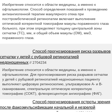
Изобретение относится к области медицины, а именно к
офтальмологии. Способ определения показаний к проведению
антиангиогенной терапии макулярного отека при
посттромботической ретинопатии включает выполнение
оптической когерентной томографии макулы пораженного глаза
больного, при этом определяют толщину центральной зоны
сетчатки (ТС), мм, и общий объем макулы (ОМ), мм3,
пораженного глаза.
Способ прогнозирования риска разрывов
сетчатки у детей с рубцовой ретинопатией
недоношенных
// 2704234
Изобретение относится к области медицины, а именно к
офтальмологии. Для прогнозирования риска разрывов сетчатки
у детей с рубцовой ретинопатией недоношенных пациенту
выполняют цифровую ретиноскопию, ультразвуковое А- и В-
сканирование, спектральную оптическую когерентную
томографию (СОКТ), флюоресцентную ангиографию (ФАГ).
Способ прогнозирования остроты зрения
после факоэмульсификации начальной и незрелой