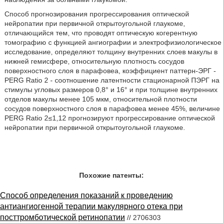
Способ прогнозирования прогрессирования оптической
нейропатии при первичной открытоугольной глаукоме,
отличающийся тем, что проводят оптическую когерентную
томографию с функцией ангиографии и электрофизиологическое
исследование, определяют толщину внутренних слоев макулы в
нижней гемисфере, относительную плотность сосудов
поверхностного слоя в парафовеа, коэффициент паттерн-ЭРГ -
PERG Ratio 2 - соотношение латентности стационарной ПЭРГ на
стимулы угловых размеров 0,8° и 16° и при толщине внутренних
отделов макулы менее 105 мкм, относительной плотности
сосудов поверхностного слоя в парафовеа менее 45%, величине
PERG Ratio 2≤1,12 прогнозируют прогрессирование оптической
нейропатии при первичной открытоугольной глаукоме.
Похожие патенты:
Способ определения показаний к проведению
антиангиогенной терапии макулярного отека при
посттромботической ретинопатии
// 2706303