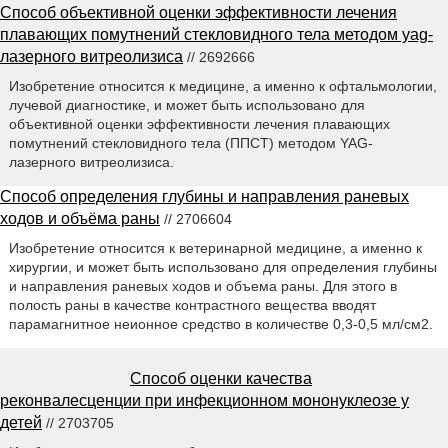
Способ объективной оценки эффективности лечения
плавающих помутнений стекловидного тела методом yag-
лазерного витреолизиса
// 2692666
Изобретение относится к медицине, а именно к офтальмологии,
лучевой диагностике, и может быть использовано для
объективной оценки эффективности лечения плавающих
помутнений стекловидного тела (ППСТ) методом YAG-
лазерного витреолизиса.
Способ определения глубины и направления раневых
ходов и объёма раны
// 2706604
Изобретение относится к ветеринарной медицине, а именно к
хирургии, и может быть использовано для определения глубины
и направления раневых ходов и объема раны. Для этого в
полость раны в качестве контрастного вещества вводят
парамагнитное неионное средство в количестве 0,3-0,5 мл/см2.
Способ оценки качества
реконвалесценции при инфекционном мононуклеозе у
детей
// 2703705