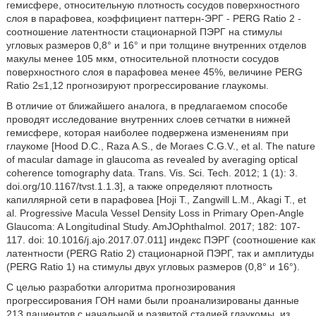
гемисфере, относительную плотность сосудов поверхностного
слоя в парафовеа, коэффициент паттерн-ЭРГ - PERG Ratio 2 -
соотношение латентности стационарной ПЭРГ на стимулы
угловых размеров 0,8° и 16° и при толщине внутренних отделов
макулы менее 105 мкм, относительной плотности сосудов
поверхностного слоя в парафовеа менее 45%, величине PERG
Ratio 2≤1,12 прогнозируют прогрессирование глаукомы.
В отличие от ближайшего аналога, в предлагаемом способе
проводят исследование внутренних слоев сетчатки в нижней
гемисфере, которая наиболее подвержена изменениям при
глаукоме [Hood D.C., Raza A.S., de Moraes C.G.V., et al. The nature
of macular damage in glaucoma as revealed by averaging optical
coherence tomography data. Trans. Vis. Sci. Tech. 2012; 1 (1): 3.
doi.org/10.1167/tvst.1.1.3], а также определяют плотность
капиллярной сети в парафовеа [Hoji Т., Zangwill L.M., Akagi Т., et
al. Progressive Macula Vessel Density Loss in Primary Open-Angle
Glaucoma: A Longitudinal Study. AmJOphthalmol. 2017; 182: 107-
117. doi: 10.1016/j.ajo.2017.07.011] индекс ПЭРГ (соотношение как
латентности (PERG Ratio 2) стационарной ПЭРГ, так и амплитуды
(PERG Ratio 1) на стимулы двух угловых размеров (0,8° и 16°).
С целью разработки алгоритма прогнозирования
прогрессирования ГОН нами были проанализированы данные
213 пациентов с начальной и развитой стадией глаукомы, из