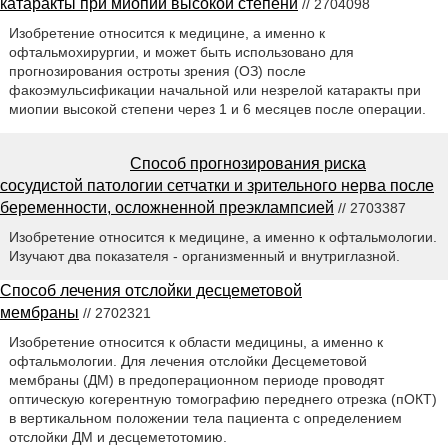
катаракты при миопии высокой степени
// 2704098
Изобретение относится к медицине, а именно к
офтальмохирургии, и может быть использовано для
прогнозирования остроты зрения (ОЗ) после
факоэмульсификации начальной или незрелой катаракты при
миопии высокой степени через 1 и 6 месяцев после операции.
Способ прогнозирования риска
сосудистой патологии сетчатки и зрительного нерва после
беременности, осложненной преэклампсией
// 2703387
Изобретение относится к медицине, а именно к офтальмологии.
Изучают два показателя - организменный и внутриглазной.
Способ лечения отслойки десцеметовой
мембраны
// 2702321
Изобретение относится к области медицины, а именно к
офтальмологии. Для лечения отслойки Десцеметовой
мембраны (ДМ) в предоперационном периоде проводят
оптическую когерентную томографию переднего отрезка (пОКТ)
в вертикальном положении тела пациента с определением
отслойки ДМ и десцеметотомию.