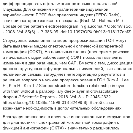
дифференцировать офтальмогиперетензию от начальной
глаукомы. Для снижения интра/интериндивидуальной
вариабельности ПЭРГ был предложен индекс (PERG Ratio),
значения которого зависят от возраста [Bach М., Hoffman М. /
Update on the pattern electroretinogram in glaucoma // OptomVisSci.
- 2008. Vol. 85(6). - P. 386-95. doi:10.1097/ОРХ.0b013e318177ebf3].
Структурные изменения по мере прогрессирования ГОН могут
быть выявлены медом спектральной оптической когерентной
томографии (СОКТ), На начальных этапах (препериметрическая
и начальная стадии заболевания) СОКТ позволяет выявлять
изменения в два раза чаще, чем САП. Вместе с тем, диссоциация
данных структурных и функциональных изменений, вызванная их
нелинейной связью, затрудняет интерпретацию результатов и
решение вопроса о наличие прогрессирования ГОН [Kim J., Lee
Е., Kim Н., Kim Т. / Steeper structure-function relationship in eyes
with than without a parapapillary deep-layer microvasculature
dropout // Scientific Reports - 2018. Vol. 8. - P. 2045-2322.
https://doi.org/10.1038/s41598-018-32499-8]. В этой связи
возникает необходимость в дополнительных обследованиях.
Благодаря появлению в арсенале инновационных инструментов
для диагностики - спектральной когерентной томографии с
функцией ангиографии (ОКТА) - значительно расширились