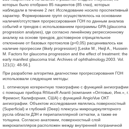
которых было отобрано 85 пациентов (85 глаз), которых
наблюдали в течение 2 лет. Исследование носило проспективный
характер. Формирование групп осуществлялось на основании
наличия/отсутствия прогрессирования ГОН по данным анализа
событий и трендов с использованием программы GPA (glaucoma
progression analyses), где согласно линейному регрессионному
анализу на основе трендов, достоверное отрицательное
отклонение от базовых протоколов (р<0,05) расценивалось как
наличие прогрессии (likely progression) [Leske М., Heijl A., Hussein
М. Factors for glaucoma progression and the effect of treatment: the
early manifest glaucoma trial. Archives of ophthalmology.2003. Vol.
121(1): 48-56.].
При разработке алгоритма диагностики прогрессирования ГОН
использовали следующие методы:
1. оптическую когерентную томографию с функцией ангиографии
с помощью прибора RtVuexR Avanti (компания «Оптовью, Инк.», г.
Фремонт, Калифорния, США) с функцией AngioVue ОКТ
ангиографии. Объектом исследования являлись поверхностный
(Superficial) и глубокий (Deep) плексусы микроциркуляторного
русла области ДЗН и перипапиллярной сетчатки, а также ее
толщина. Согласно анатомии, поверхностный слой
микрокапилляров расположен между внутренней пограничной