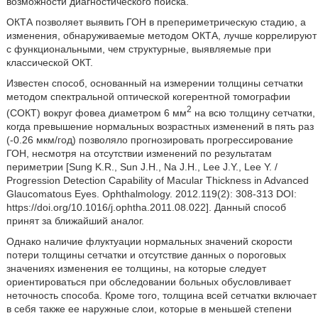
возможности диагностического поиска.
ОКТА позволяет выявить ГОН в препериметрическую стадию, а
изменения, обнаруживаемые методом ОКТА, лучше коррелируют
с функциональными, чем структурные, выявляемые при
классической ОКТ.
Известен способ, основанный на измерении толщины сетчатки
методом спектральной оптической когерентной томографии
2
(СОКТ) вокруг фовеа диаметром 6 мм
на всю толщину сетчатки,
когда превышение нормальных возрастных изменений в пять раз
(-0.26 мкм/год) позволяло прогнозировать прогрессирование
ГОН, несмотря на отсутствии изменений по результатам
периметрии [Sung K.R., Sun J.Н., Na J.Н., Lee J.Y., Lee Y. /
Progression Detection Capability of Macular Thickness in Advanced
Glaucomatous Eyes. Ophthalmology. 2012.119(2): 308-313 DOI:
https://doi.org/10.1016/j.ophtha.2011.08.022]. Данный способ
принят за ближайший аналог.
Однако наличие флуктуации нормальных значений скорости
потери толщины сетчатки и отсутствие данных о пороговых
значениях изменения ее толщины, на которые следует
ориентироваться при обследовании больных обусловливает
неточность способа. Кроме того, толщина всей сетчатки включает
в себя также ее наружные слои, которые в меньшей степени