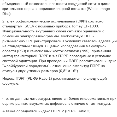
объединенный показатель плотности сосудистой сети: в диске
зрительного нерва и перипапиллярной сетчатке (Whole Image
Disc).
2. электрофизиологические исследования (ЭФИ) согласно
стандартам ISCEV с помощью прибора Tomey ЕР-1000.
Функциональность внутренних слоев сетчатки оценивали с
помощью электроретинограммы. Колбочковую ЭРГ и
ритмическую ЭРГ регистрировали в условиях световой адаптации
на стандартный стимул. С целью исследования макулярной
области (Р50) и ганглиозных клеток сетчатки (N95), применяли
метод транзиторной ПЭРГ и s-s ПЭРГ, проводимые в условиях
световой адаптации. При проведении ПЭРГ рассчитывали индекс
"Фрайбургской парадигмы" - отношение амплитуд ПЭРГ на
стимулы двух угловых размеров (0,8° и 16°).
Индекс ПЭРГ (PERG Ratio 1) рассчитывается по следующей
формуле:
что, по данным литературы, является более информативным при
оценке ранних глаукомных дефектов, в отличие от амплитуды.
А также определяли индекс ПЭРГ 2 (PERG Ratio 2)