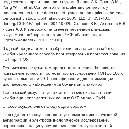
подвержены поражению при глаукоме [Leung С.K, Chan W.M.,
Yung W.H., et al. Comparison of macular and peripapillary
measurements for the detection of glaucoma: an optical coherence
tomography study. Ophthalmology. 2005; 112 (3): 391-400.
doi.org/10.1016/j.ophtha.2004.10.020; Страхов B.B., Алексеев B.B.,
Ярцев A.B. К вопросу о патогенезе первичной глаукомы:
глаукомная нейроретинопатия. РМЖ «Клиническая
Офтальмология». 2010; 4: 110].
Задачей предлагаемого изобретения является разработка
комбинированного способа прогнозирования прогрессирования
ГОН при ПОУГ.
Техническим результатом предлагаемого способа является
повышение точности прогноза прогрессирования ГОН до 100%
чувствительности и 90% специфичности для оптимизации
диспансерного наблюдения за больными глаукомой.
Технический результат достигается за счет использования
комбинации определенных данных ОКТ-ангио и ЭФИ.
Способ осуществляют следующим образом.
Проводят оптическую когерентную томографию с функцией
ангиографии и электрофизиологическое исследование,
определяют толщину внутренних слоев макулы в нижней