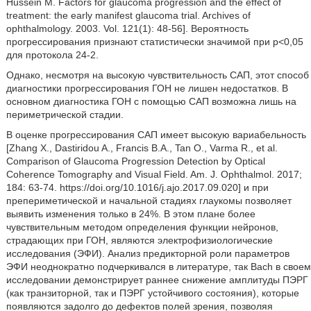
Hussein М. Factors for glaucoma progression and the effect of
treatment: the early manifest glaucoma trial. Archives of
ophthalmology. 2003. Vol. 121(1): 48-56]. Вероятность
прогрессирования признают статистически значимой при р<0,05
для протокола 24-2.
Однако, несмотря на высокую чувствительность САП, этот способ
диагностики прогрессирования ГОН не лишен недостатков. В
основном диагностика ГОН с помощью САП возможна лишь на
периметрической стадии.
В оценке прогрессирования САП имеет высокую вариабельность
[Zhang X., Dastiridou A., Francis В.A., Tan О., Varma R., et al.
Comparison of Glaucoma Progression Detection by Optical
Coherence Tomography and Visual Field. Am. J. Ophthalmol. 2017;
184: 63-74. https://doi.org/10.1016/j.ajo.2017.09.020] и при
препериметической и начальной стадиях глаукомы позволяет
выявить изменения только в 24%. В этом плане более
чувствительным методом определения функции нейронов,
страдающих при ГОН, являются электрофизиологические
исследования (ЭФИ). Анализ предикторной роли параметров
ЭФИ неоднократно подчеркивался в литературе, так Bach в своем
исследовании демонстрирует раннее снижение амплитуды ПЭРГ
(как транзиторной, так и ПЭРГ устойчивого состояния), которые
появляются задолго до дефектов полей зрения, позволяя