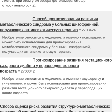
листом, при этом угол обзора фотокамеры смещен
относительно оси Z.
Способ прогнозирования развития
метаболического синдрома у больных шизофренией,
получающих антипсихотическую терапию
// 2703424
Изобретение относится к медицине, а именно к психиатрии, и
может быть использовано для прогнозирования
метаболического синдрома у больных шизофренией,
получающих антипсихотическую терапию.
Прогнозирование развития гестационного
сахарного диабета у первородящих юного
возраста
// 2703342
Изобретение относится к медицине, а именно к акушерству и
гинекологии, и может быть использовано для прогнозирования
развития гестационного сахарного диабета у первородящих
юного возраста.
Способ оценки риска развития структурно-метаболических
нарушений костной ткани у женщин, больных сахарным