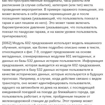
как гео-пространственные координаты, часы работы или
расписание (в случае события), категория (или тип) места
проведения мероприятия. В примере гаражного помещения, это
может включать в себя режим перемещения до и после
посещения гаража (указывающий, что пользователь поехал в
гараж и шел пешком из него). Это может также включать
барометрическое давление (указывающее, что пользователь
поехал по пандусам гаража, и на каком уровне пользователь
припарковался).
[0062] Модуль 602 предсказания использует модель машинного
обучения, которая, как более подробно описано ниже в тексте,
относящемся к фиг. 7-9, создает предсказание на основе
метаданных, сгенерированных модулем 601 метаданных, и
данных из базы 532 данных истории пользователя. Информация
предсказания, которая выводится из модуля 602 предсказания,
также вводится в базу 532 данных истории пользователя в
качестве исторических данных, которые используются в будущих
прогнозах. Например, в случае, когда действие связано с видом
транспорта, оно может идентифицировать пользователя,
едущего на автомобиле из дома на вокзал, с последующей
ежедневной поездкой на поезде до ближайшего города, где
пользователь работает, и путем, пройденным пешком от
железнодорожной станции до работы. Этот пример может