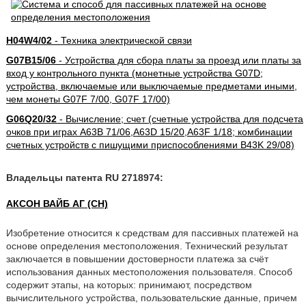
H04W4/02
- Техника электрической связи
G07B15/06
- Устройства для сбора платы за проезд или платы за
вход у контрольного пункта (монетные устройства G07D;
устройства, включаемые или выключаемые предметами иными,
чем монеты G07F 7/00, G07F 17/00)
G06Q20/32
- Вычисление; счет (счетные устройства для подсчета
очков при играх A63B 71/06,A63D 15/20,A63F 1/18; комбинации
счетных устройств с пишущими приспособлениями B43K 29/08)
Владельцы патента RU 2718974:
АКСОН ВАЙБ АГ (CH)
Изобретение относится к средствам для пассивных платежей на
основе определения местоположения. Технический результат
заключается в повышении достоверности платежа за счёт
использования данных местоположения пользователя. Способ
содержит этапы, на которых: принимают, посредством
вычислительного устройства, пользовательские данные, причем