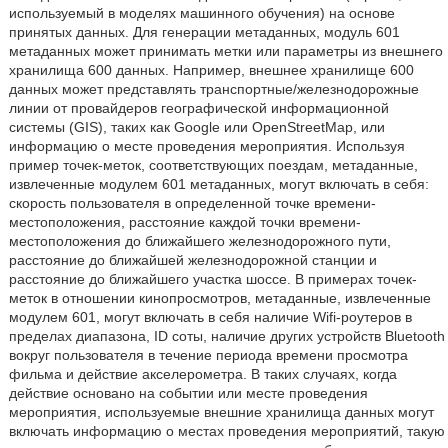
используемый в моделях машинного обучения) на основе
принятых данных. Для генерации метаданных, модуль 601
метаданных может принимать метки или параметры из внешнего
хранилища 600 данных. Например, внешнее хранилище 600
данных может представлять транспортные/железнодорожные
линии от провайдеров географической информационной
системы (GIS), таких как Google или OpenStreetMap, или
информацию о месте проведения мероприятия. Используя
пример точек-меток, соответствующих поездам, метаданные,
извлеченные модулем 601 метаданных, могут включать в себя:
скорость пользователя в определенной точке времени-
местоположения, расстояние каждой точки времени-
местоположения до ближайшего железнодорожного пути,
расстояние до ближайшей железнодорожной станции и
расстояние до ближайшего участка шоссе. В примерах точек-
меток в отношении кинопросмотров, метаданные, извлеченные
модулем 601, могут включать в себя наличие Wifi-роутеров в
пределах диапазона, ID соты, наличие других устройств Bluetooth
вокруг пользователя в течение периода времени просмотра
фильма и действие акселерометра. В таких случаях, когда
действие основано на событии или месте проведения
мероприятия, используемые внешние хранилища данных могут
включать информацию о местах проведения мероприятий, такую