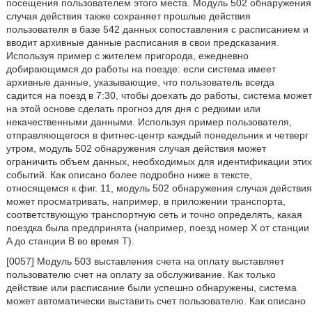
посещения пользователем этого места. Модуль 502 обнаружения
случая действия также сохраняет прошлые действия
пользователя в базе 542 данных сопоставления с расписанием и
вводит архивные данные расписания в свои предсказания.
Используя пример с жителем пригорода, ежедневно
добирающимся до работы на поезде: если система имеет
архивные данные, указывающие, что пользователь всегда
садится на поезд в 7:30, чтобы доехать до работы, система может
на этой основе сделать прогноз для дня с редкими или
некачественными данными. Используя пример пользователя,
отправляющегося в фитнес-центр каждый понедельник и четверг
утром, модуль 502 обнаружения случая действия может
ограничить объем данных, необходимых для идентификации этих
событий. Как описано более подробно ниже в тексте,
относящемся к фиг. 11, модуль 502 обнаружения случая действия
может просматривать, например, в приложении транспорта,
соответствующую транспортную сеть и точно определять, какая
поездка была предпринята (например, поезд номер X от станции
A до станции B во время T).
[0057] Модуль 503 выставления счета на оплату выставляет
пользователю счет на оплату за обслуживание. Как только
действие или расписание были успешно обнаружены, система
может автоматически выставить счет пользователю. Как описано