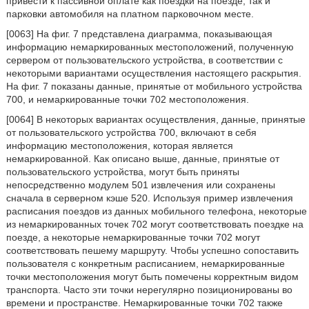
привести к пассивной оплате как поездки на поезде, так и
парковки автомобиля на платном парковочном месте.
[0063] На фиг. 7 представлена диаграмма, показывающая
информацию немаркированных местоположений, полученную
сервером от пользовательского устройства, в соответствии с
некоторыми вариантами осуществления настоящего раскрытия.
На фиг. 7 показаны данные, принятые от мобильного устройства
700, и немаркированные точки 702 местоположения.
[0064] В некоторых вариантах осуществления, данные, принятые
от пользовательского устройства 700, включают в себя
информацию местоположения, которая является
немаркированной. Как описано выше, данные, принятые от
пользовательского устройства, могут быть приняты
непосредственно модулем 501 извлечения или сохранены
сначала в серверном кэше 520. Используя пример извлечения
расписания поездов из данных мобильного телефона, некоторые
из немаркированных точек 702 могут соответствовать поездке на
поезде, а некоторые немаркированные точки 702 могут
соответствовать пешему маршруту. Чтобы успешно сопоставить
пользователя с конкретным расписанием, немаркированные
точки местоположения могут быть помечены корректным видом
транспорта. Часто эти точки нерегулярно позиционированы во
времени и пространстве. Немаркированные точки 702 также