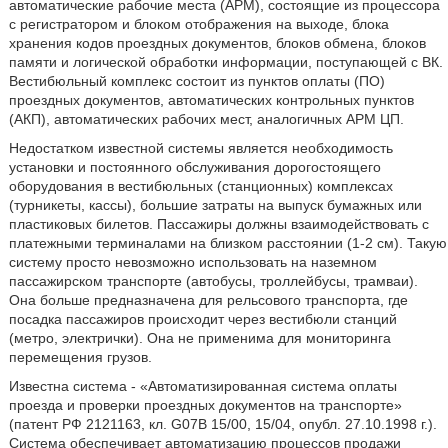
автоматические рабочие места (АРМ), состоящие из процессора
с регистратором и блоком отображения на выходе, блока
хранения кодов проездных документов, блоков обмена, блоков
памяти и логической обработки информации, поступающей с ВК.
Вестибюльный комплекс состоит из пунктов оплаты (ПО)
проездных документов, автоматических контрольных пунктов
(АКП), автоматических рабочих мест, аналогичных АРМ ЦП.
Недостатком известной системы является необходимость
установки и постоянного обслуживания дорогостоящего
оборудования в вестибюльных (станционных) комплексах
(турникеты, кассы), большие затраты на выпуск бумажных или
пластиковых билетов. Пассажиры должны взаимодействовать с
платежными терминалами на близком расстоянии (1-2 см). Такую
систему просто невозможно использовать на наземном
пассажирском транспорте (автобусы, троллейбусы, трамваи).
Она больше предназначена для рельсового транспорта, где
посадка пассажиров происходит через вестибюли станций
(метро, электрички). Она не применима для мониторинга
перемещения грузов.
Известна система - «Автоматизированная система оплаты
проезда и проверки проездных документов на транспорте»
(патент РФ 2121163, кл. G07B 15/00, 15/04, опубл. 27.10.1998 г.).
Система обеспечивает автоматизацию процессов продажи