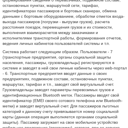
формирования сведений о перевозчиках, подвижном составе,
остановочных пунктах, маршрутной сети, тарифах,
идентификаторах пассажиров и бортовых сканерах, обмена
данными с бортовым оборудованием, обработки отметок входа-
выхода пассажиров (погрузки - выгрузки грузов), расчета
расстояния поездок, перемещения грузов и их стоимости,
выполнения взаиморасчетов между заказчиками и
исполнителями транспортной работы, формирования отчетов,
ведения личных кабинетов пользователей системы и т.п.
Система работает следующим образом. Пользователи - 7
(транспортные предприятия, органы социальной защиты
населения, пассажиры, грузовладельцы) регистрируются в
системе и заводят в ней свои личные кабинеты через web-портал
- 6. Транспортные предприятия вводят данные о своих
предприятиях, подвижном составе, остановочных пунктах,
маршрутах, тарифах и т.п., заводят свой виртуальный счет.
Грузовладельцы заводят параметры перевозимых грузов и
идентификационных Bluetooth меток. Пассажиры вводят свой
идентификатор (EMEI своего сотового телефона или Bluetooth-
метки) и заводят виртуальный счет. Для пассажиров льготных
категорий к данному счету привязывается номер социальной
карты (данная операция выполняется органами социальной
защиты). Пассажир загружает на свое мобильное устройство
мобильное приложение (программу), которая, при ее запуске,