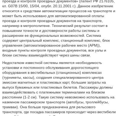
проезда и контроля проездных документов» (патент РФ 2176105,
кл. G07B 15/00, 15/04, опубл. 20.11.2001 г.). Данное изобретение
относится к средствам автоматизации процессов на транспорте и
может быть использовано для автоматизированной оплаты
проезда и контроля проездных документов на транспорте,
например в метрополитене. Технический результат состоит в
повышении точности и достоверности работы системы и
расширении ее функциональных возможностей. Система
содержит центральный комплекс, станционный комплекс, блок
управления (автоматизированное рабочее место (АРМ)),
входные пункты контроля проездных документов, все узлы и
блоки системы взаимодействуют через шины связи.
Недостатком известной системы является необходимость
установки и постоянного обслуживания дорогостоящего
оборудования в вестибюльных (станционных) комплексах
(турникеты, кассы), создания специализированного центра
эмиссии магнитных и пластиковых карт, большие затраты на
выпуск бумажных или пластиковых билетов. Пассажиры должны
взаимодействовать с платежными терминалами на близком
расстоянии (1-2 см). Такую систему невозможно использовать на
наземном пассажирском транспорте (автобусы, троллейбусы,
трамваи). Она больше предназначена для рельсового
транспорта, где посадка пассажиров происходит через вестибюли