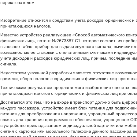
переключателем.
Изобретение относится к средствам учета доходов юридических и
причитающихся налогов.
Известно устройство реализующее «Способ автоматического контр
физических лиц», патент №2673387 С1, которое состоит: из прибо
выносное табло, прибор для выдачи звукового сигнала, вычислит
возможностью ее стыковки с опечатанными счетчиками индивидуа
учета доходов и расходов юридических лиц, причем, последние им
сигнала.
Недостатком указанной разработки является отсутствие возможно
времени, сбора налогов с юридических и физических лиц при оплат
Техническим результатом предлагаемого изобретения является во
причитающихся налогов с юридических и физических лиц при оплат
Достигается это тем, что на входе в транспорт должно быть цифр
каждого пассажира, устройство имеет блок питания для подключени
питания для преобразования напряжения, упрощенный процессор
память для хранения программного обеспечения, упрощенное ОЗУ
в устройство прикладыванием индивидуальной карточки или моби
снятия с карточки или мобильного телефона данного пассажира ве