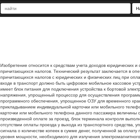
Н
Изобретение относится к средствам учета доходов юридических и
причитающихся налогов. Технический результат заключается в оп
причитающихся налогов с юридических и физических лиц при оплат
входе в транспорт должно быть цифровое мобильное кассовое уст
имеет блок питания для подключения устройства к бортовой элект
напряжения, упрощенный процессор для осуществления программ
программного обеспечения, упрощенное ОЗУ для временного хран
прикладыванием индивидуальной карточки или мобильного телефо
карточки или мобильного телефона данного пассажира величины оп
произведенной оплате за проезд, блок терминала контроля выпо
отсутствии оплаты проезда у выхода из транспортного средства,
сигнала о количестве копеек в сумме денег, полученной за оплату
уровня мощности, необходимого для излучения электромагнитного