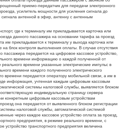
нения оплаты проезда данным пассажиром с звонком об
 упрощенный приемо-передатчик для передачи электронного
 проезда, усилитель мощности для усиления сигнала до
 сигнала антенной в эфир, антенну с антенным
спорт, где к терминалу им прикладывается карточка или
роезда данного пассажира на основании тарифа за проезд
та им прикладывается к терминалу у выхода карточка или
 на блок контроля выполнения оплаты. В случае отсутствия
о пассажира передается на цифровое кассовое устройство,
ального времени информацию о каждой полученной от
е реального времени указанные электрические импульс в
ьного времени каждого полученного электрического
го времени передается оператору мобильной связи, а им в
виде информация, учтенная каждым цифровым кассовым
томатической системы налоговой службы, выявляется блоком
соответствующую индивидуальную страницу сервера
ачи конкретным цифровым кассовым устройствам
проезд она передается от выявленного блоком регистрации
системы налоговой службы, автоматической системой
енные через каждое кассовое устройство оплата за проезд,
портного предприятия, в режиме реального времени, с
ое устройство транспортного предприятия величина