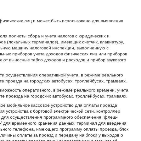
 физических лиц и может быть использовано для выявления
оля полноты сбора и учета налогов с юридических и
ров (локальных терминалов), имеющих счетчик, клавиатуру,
ельную машину налоговой инспекции, выполненную с
льных приборов учета доходов физических лиц или приборов
еют выносные табло доходов и расходов и прибор звукового
сти осуществления оперативной учета, в режиме реального
е проезда на городских автобусах, троллейбусах, трамваях.
зможность оперативного, в режиме реального времени, учета
е проезда на городских автобусах, троллейбусах, трамваях.
овое мобильное кассовое устройство для оплаты проезда
я устройства к бортовой электрической сети, контроллер
 для осуществления программного обеспечения, флеш-
 для временного хранения данных, терминал для введения
льного телефона, имеющего программу оплаты проезда, блок
личины оплаты за проезд и передачу на блоки у выходов о