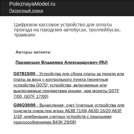
PoleznayaModel.ru
Патентный поиск
Цифровое кассовое устройство для оплаты
проезда на городских автобусах, троллейбусах,
трамваях
Авторы патента:
Парамошко Владимир Александрович (RU)
G07B15/00
- Устройства для сбора платы за проезд или
платы за вход у контрольного пункта (монетные
устройства G07D; устройства, включаемые или
выключаемые предметами иными, чем монеты G07F
7/00, G07F 17/00)
G06Q30/00
- Вычисление; счет (счетные устройства для
подсчета очков при играх A63B 71/06,A63D 15/20,A63F
1/18; комбинации счетных устройств с пишущими
приспособлениями B43K 29/08)