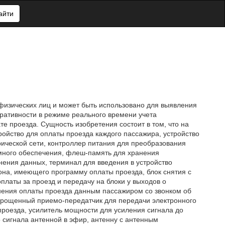
айти
 физических лиц и может быть использовано для выявления
еративности в режиме реального времени учета
е проезда. Сущность изобретения состоит в том, что на
ройство для оплаты проезда каждого пассажира, устройство
рической сети, контроллер питания для преобразования
ного обеспечения, флеш-память для хранения
ения данных, терминал для введения в устройство
на, имеющего программу оплаты проезда, блок снятия с
латы за проезд и передачу на блоки у выходов о
лнения оплаты проезда данным пассажиром со звонком об
 упрощенный приемо-передатчик для передачи электронного
 проезда, усилитель мощности для усиления сигнала до
 сигнала антенной в эфир, антенну с антенным