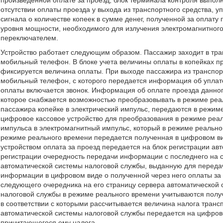
произведенной оплате за проезд, блок терминала контроля выпол
отсутствии оплаты проезда у выхода из транспортного средства,
сигнала о количестве копеек в сумме денег, полученной за оплату
уровня мощности, необходимого для излучения электромагнитного
переключателем.
Устройство работает следующим образом. Пассажир заходит в тран
мобильный телефон. В блоке учета величины оплаты в копейках п
фиксируется величина оплаты. При выходе пассажира из транспор
мобильный телефон, с которого передается информация об уплате
оплаты включается звонок. Информация об оплате проезда данног
которое снабжается возможностью преобразовывать в режиме ре
пассажира копейке в электрический импульс, передаются в режим
цифровое кассовое устройство для преобразования в режиме реал
импульса в электромагнитный импульс, который в режиме реально
режиме реального времени передается полученная в цифровом 
устройством оплата за проезд передается на блок регистрации ав
регистрации очередность передачи информации с последнего на 
автоматической системы налоговой службы, выданную для перед
информации в цифровом виде о полученной через него оплаты за 
следующего очередника на его страницу сервера автоматической 
налоговой службы в режиме реального времени учитываются получ
в соответствии с которыми рассчитывается величина налога транс
автоматической системы налоговой службы передается на цифров
причитающегося ему налога.