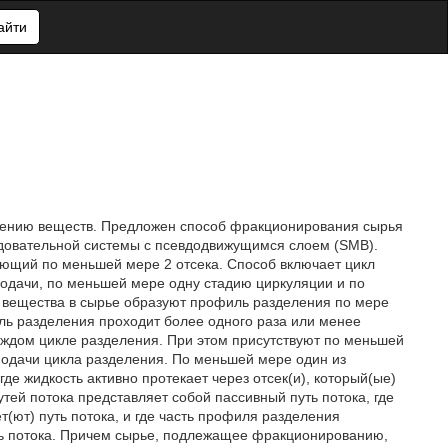
айти
лению веществ. Предложен способ фракционирования сырья
довательной системы с псевдодвижущимся слоем (SMB).
ющий по меньшей мере 2 отсека. Способ включает цикл
одачи, по меньшей мере одну стадию циркуляции и по
 вещества в сырье образуют профиль разделения по мере
иль разделения проходит более одного раза или менее
каждом цикле разделения. При этом присутствуют по меньшей
 подачи цикла разделения. По меньшей мере один из
где жидкость активно протекает через отсек(и), который(ые)
утей потока представляет собой пассивный путь потока, где
ет(ют) путь потока, и где часть профиля разделения
ть потока. Причем сырье, подлежащее фракционированию,