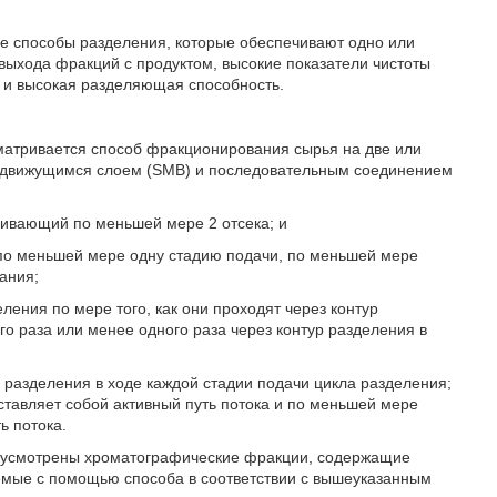
е способы разделения, которые обеспечивают одно или
выхода фракций с продуктом, высокие показатели чистоты
 и высокая разделяющая способность.
матривается способ фракционирования сырья на две или
одвижущимся слоем (SMB) и последовательным соединением
ривающий по меньшей мере 2 отсека; и
по меньшей мере одну стадию подачи, по меньшей мере
ания;
ения по мере того, как они проходят через контур
о раза или менее одного раза через контур разделения в
е разделения в ходе каждой стадии подачи цикла разделения;
ставляет собой активный путь потока и по меньшей мере
ь потока.
едусмотрены хроматографические фракции, содержащие
аемые с помощью способа в соответствии с вышеуказанным