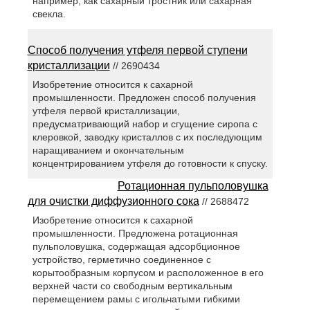
например, как сахарный тростник или сахарная
свекла.
Способ получения утфеля первой ступени
кристаллизации
// 2690434
Изобретение относится к сахарной
промышленности. Предложен способ получения
утфеля первой кристаллизации,
предусматривающий набор и сгущение сиропа с
клеровкой, заводку кристаллов с их последующим
наращиванием и окончательным
концентрированием утфеля до готовности к спуску.
Ротационная пульполовушка
для очистки диффузионного сока
// 2688472
Изобретение относится к сахарной
промышленности. Предложена ротационная
пульполовушка, содержащая адсорбционное
устройство, герметично соединенное с
корытообразным корпусом и расположенное в его
верхней части со свободным вертикальным
перемещением рамы с игольчатыми гибкими