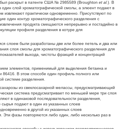
был раскрыт в патенте США № 2985589 (Broughton
et al.
). В
 один слой хроматографической смолы, а элюент подают в
ом извлекают практически одновременно. Присутствуют по
ие один контур хроматографического разделения с
 извлечения продукта смещаются непрерывно и постадийно в
ркуляции профиля разделения в котуре для
ся слоем были разработаны две или более петель и два или
ания слоя смолы для хроматографического разделения для
оказателей выхода, чистоты фракций и концентраций
ием элементов, применимый для выделения бетаина и
и 86416. В этом способе один профиль полного или
ой системе разделения.
 сахарозы из свеклосахарной мелассы, предусматривающий
ческая система предусматривает по меньшей мере три слоя
ляют в одинаковой последовательности разделения,
 сырья подают в один из указанных слоев
одновременно в другой из указанных слоев
 Эти фазы повторяются либо один, либо несколько раз в
 излагаются способы с использованием псевдодвижущегося