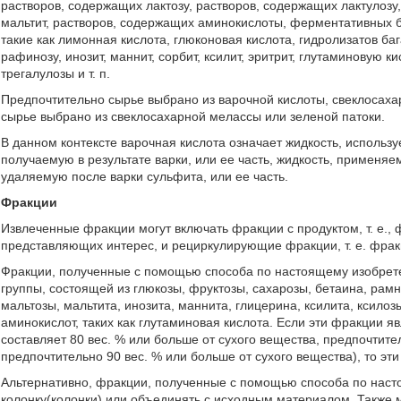
растворов, содержащих лактозу, растворов, содержащих лактулозу
мальтит, растворов, содержащих аминокислоты, ферментативных 
такие как лимонная кислота, глюконовая кислота, гидролизатов ба
рафинозу, инозит, маннит, сорбит, ксилит, эритрит, глутаминовую к
трегалулозы и т. п.
Предпочтительно сырье выбрано из варочной кислоты, свеклосаха
сырье выбрано из свеклосахарной мелассы или зеленой патоки.
В данном контексте варочная кислота означает жидкость, использу
получаемую в результате варки, или ее часть, жидкость, применяем
удаляемую после варки сульфита, или ее часть.
Фракции
Извлеченные фракции могут включать фракции с продуктом, т. е.,
представляющих интерес, и рециркулирующие фракции, т. е. фрак
Фракции, полученные с помощью способа по настоящему изобрет
группы, состоящей из глюкозы, фруктозы, сахарозы, бетаина, рам
мальтозы, мальтита, инозита, маннита, глицерина, ксилита, ксилозы
аминокислот, таких как глутаминовая кислота. Если эти фракции я
составляет 80 вес. % или больше от сухого вещества, предпочтите
предпочтительно 90 вес. % или больше от сухого вещества), то эт
Альтернативно, фракции, полученные с помощью способа по наст
колонку(колонки) или объединять с исходным материалом. Также 