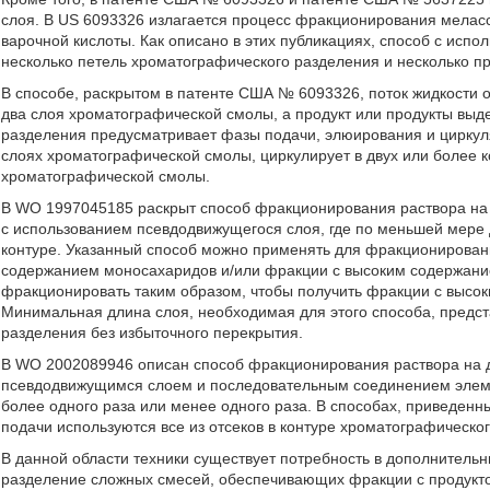
слоя. В US 6093326 излагается процесс фракционирования мелас
варочной кислоты. Как описано в этих публикациях, способ с исп
несколько петель хроматографического разделения и несколько п
В способе, раскрытом в патенте США № 6093326, поток жидкости
два слоя хроматографической смолы, а продукт или продукты выд
разделения предусматривает фазы подачи, элюирования и циркул
слоях хроматографической смолы, циркулирует в двух или более 
хроматографической смолы.
В WO 1997045185 раскрыт способ фракционирования раствора на
с использованием псевдодвижущегося слоя, где по меньшей мере
контуре. Указанный способ можно применять для фракционирован
содержанием моносахаридов и/или фракции с высоким содержание
фракционировать таким образом, чтобы получить фракции с высок
Минимальная длина слоя, необходимая для этого способа, предс
разделения без избыточного перекрытия.
В WO 2002089946 описан способ фракционирования раствора на 
псевдодвижущимся слоем и последовательным соединением элемен
более одного раза или менее одного раза. В способах, приведенн
подачи используются все из отсеков в контуре хроматографическо
В данной области техники существует потребность в дополнитель
разделение сложных смесей, обеспечивающих фракции с продукто