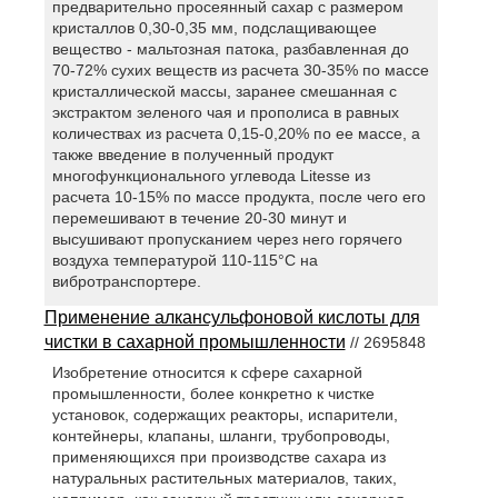
предварительно просеянный сахар с размером
кристаллов 0,30-0,35 мм, подслащивающее
вещество - мальтозная патока, разбавленная до
70-72% сухих веществ из расчета 30-35% по массе
кристаллической массы, заранее смешанная с
экстрактом зеленого чая и прополиса в равных
количествах из расчета 0,15-0,20% по ее массе, а
также введение в полученный продукт
многофункционального углевода Litesse из
расчета 10-15% по массе продукта, после чего его
перемешивают в течение 20-30 минут и
высушивают пропусканием через него горячего
воздуха температурой 110-115°С на
вибротранспортере.
Применение алкансульфоновой кислоты для
чистки в сахарной промышленности
// 2695848
Изобретение относится к сфере сахарной
промышленности, более конкретно к чистке
установок, содержащих реакторы, испарители,
контейнеры, клапаны, шланги, трубопроводы,
применяющихся при производстве сахара из
натуральных растительных материалов, таких,