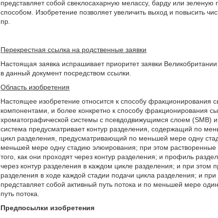
представляет собой свеклосахарную мелассу, барду или зеленую 
способом. Изобретение позволяет увеличить выход и повысить чистот
пр.
Перекрестная ссылка на родственные заявки
Настоящая заявка испрашивает приоритет заявки Великобритании 
в данный документ посредством ссылки.
Область изобретения
Настоящее изобретение относится к способу фракционирования 
компонентами, и более конкретно к способу фракционирования с
хроматографической системы с псевдодвижущимся слоем (SMB) и
система предусматривает контур разделения, содержащий по мень
цикл разделения, предусматривающий по меньшей мере одну стад
меньшей мере одну стадию элюирования; при этом растворенные 
того, как они проходят через контур разделения; и профиль разде
через контур разделения в каждом цикле разделения; и при этом п
разделения в ходе каждой стадии подачи цикла разделения; и при
представляет собой активный путь потока и по меньшей мере один
путь потока.
Предпосылки изобретения