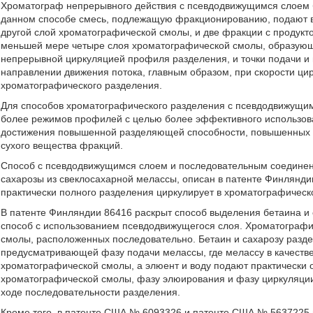
Хроматограф непрерывного действия с псевдодвижущимся слоем 
данном способе смесь, подлежащую фракционированию, подают в
другой слой хроматографической смолы, и две фракции с продукт
меньшей мере четыре слоя хроматографической смолы, образующ
непрерывной циркуляцией профиля разделения, и точки подачи и
направлении движения потока, главным образом, при скорости ци
хроматографического разделения.
Для способов хроматографического разделения с псевдодвижущим
более режимов профилей с целью более эффективного использов
достижения повышенной разделяющей способности, повышенных п
сухого вещества фракций.
Способ с псевдодвижущимся слоем и последовательным соединен
сахарозы из свеклосахарной мелассы, описан в патенте Финлянди
практически полного разделения циркулирует в хроматографическ
В патенте Финляндии 86416 раскрыт способ выделения бетаина и
способ с использованием псевдодвижущегося слоя. Хроматографи
смолы, расположенных последовательно. Бетаин и сахарозу разде
предусматривающей фазу подачи мелассы, где мелассу в качестве
хроматографической смолы, а элюент и воду подают практически 
хроматографической смолы, фазу элюирования и фазу циркуляции.
ходе последовательности разделения.
Кроме того, в патенте США № 6093326 и патенте США № 5637225