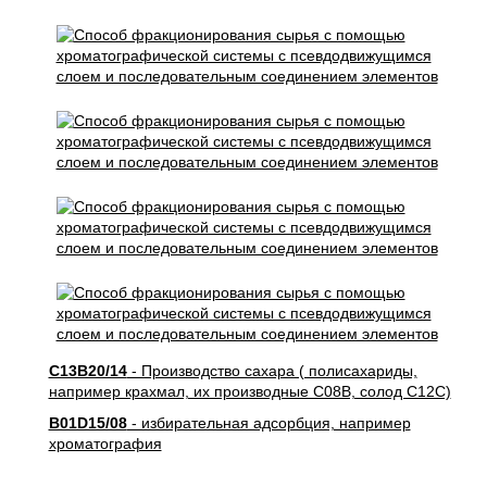
C13B20/14
- Производство сахара ( полисахариды,
например крахмал, их производные C08B, солод C12C)
B01D15/08
- избирательная адсорбция, например
хроматография