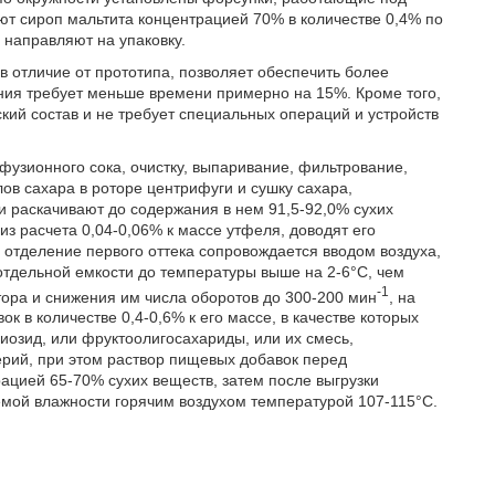
ют сироп мальтита концентрацией 70% в количестве 0,4% по
 направляют на упаковку.
в отличие от прототипа, позволяет обеспечить более
ения требует меньше времени примерно на 15%. Кроме того,
ий состав и не требует специальных операций и устройств
узионного сока, очистку, выпаривание, фильтрование,
ов сахара в роторе центрифуги и сушку сахара,
и раскачивают до содержания в нем 91,5-92,0% сухих
з расчета 0,04-0,06% к массе утфеля, доводят его
м отделение первого оттека сопровождается вводом воздуха,
тдельной емкости до температуры выше на 2-6°С, чем
-1
тора и снижения им числа оборотов до 300-200 мин
, на
 в количестве 0,4-0,6% к его массе, в качестве которых
виозид, или фруктоолигосахариды, или их смесь,
рий, при этом раствор пищевых добавок перед
цией 65-70% сухих веществ, затем после выгрузки
емой влажности горячим воздухом температурой 107-115°С.