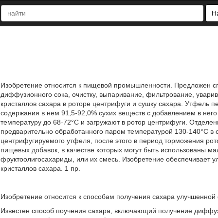
Н
Изобретение относится к пищевой промышленности. Предложен с
диффузионного сока, очистку, выпаривание, фильтрование, увари
кристаллов сахара в роторе центрифуги и сушку сахара. Утфель п
содержания в нем 91,5-92,0% сухих веществ с добавлением в него
температуру до 68-72°С и загружают в ротор центрифуги. Отделен
предварительно обработанного паром температурой 130-140°С в о
центрифугируемого утфеля, после этого в период торможения рот
пищевых добавок, в качестве которых могут быть использованы мал
фруктоолигосахариды, или их смесь. Изобретение обеспечивает у
кристаллов сахара. 1 пр.
Изобретение относится к способам получения сахара улучшенной 
Известен способ поучения сахара, включающий получение диффузи