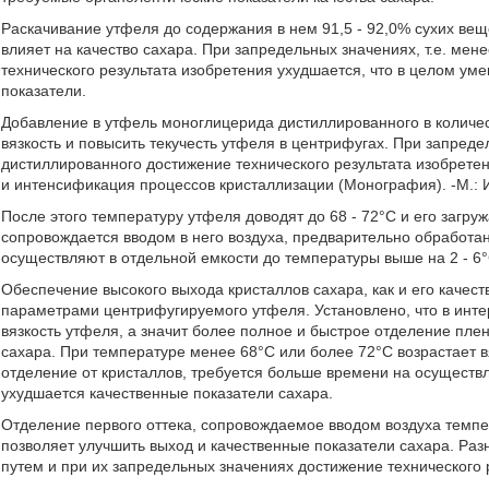
Раскачивание утфеля до содержания в нем 91,5 - 92,0% сухих вещ
влияет на качество сахара. При запредельных значениях, т.е. ме
технического результата изобретения ухудшается, что в целом ум
показатели.
Добавление в утфель моноглицерида дистиллированного в количест
вязкость и повысить текучесть утфеля в центрифугах. При запред
дистиллированного достижение технического результата изобретен
и интенсификация процессов кристаллизации (Монография). -М.: И
После этого температуру утфеля доводят до 68 - 72°С и его загру
сопровождается вводом в него воздуха, предварительно обработа
осуществляют в отдельной емкости до температуры выше на 2 - 6
Обеспечение высокого выхода кристаллов сахара, как и его качес
параметрами центрифугируемого утфеля. Установлено, что в инт
вязкость утфеля, а значит более полное и быстрое отделение пле
сахара. При температуре менее 68°С или более 72°С возрастает в
отделение от кристаллов, требуется больше времени на осуществ
ухудшается качественные показатели сахара.
Отделение первого оттека, сопровождаемое вводом воздуха темпе
позволяет улучшить выход и качественные показатели сахара. Раз
путем и при их запредельных значениях достижение технического 