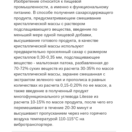
Изобретение относится к пищевой
промышленности, а именно к функциональному
питанию. В способе получения сахарсодержащего
продукта, предусматривающем смешивание
кристаллической массы с раствором
подслащивающего вещества, введение по
меньшей мере одной пищевой добавки,
высушивание готового продукта, в качестве
кристаллической массы используют
предварительно просеянный сахар с размером
кристаллов 0,30-0,35 мм, подслащивающее
вещество - мальтозная патока, разбавленная до
70-72% сухих веществ из расчета 30-35% по массе
кристаллической массы, заранее смешанная с
экстрактом зеленого чая и прополиса в равных
количествах из расчета 0,15-0,20% по ее массе, а
также введение в полученный продукт
многофункционального углевода Litesse из
расчета 10-15% по массе продукта, после чего его
перемешивают в течение 20-30 минут и
высушивают пропусканием через него горячего
воздуха температурой 110-115°С на
вибротранспортере.