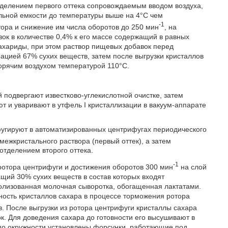
делением первого оттека сопровождаемым вводом воздуха,
льной емкости до температуры выше на 4°С чем
-1
тора и снижение им числа оборотов до 250 мин
, на
ок в количестве 0,4% к его массе содержащий в равных
сахариды, при этом раствор пищевых добавок перед
ией 67% сухих веществ, затем после выгрузки кристаллов
горячим воздухом температурой 110°С.
подвергают известково-углекислотной очистке, затем
т и уваривают в утфель I кристаллизации в вакуум-аппарате
угируют в автоматизированных центрифугах периодического
межкристального раствора (первый оттек), а затем
отделением второго оттека.
-1
отора центрифуги и достижения оборотов 300 мин
на слой
щий 30% сухих веществ в состав которых входят
дролизованная молочная сыворотка, обогащенная лактатами.
ость кристаллов сахара в процессе торможения ротора
в. После выгрузки из ротора центрифуги кристаллы сахара
к. Для доведения сахара до готовности его высушивают в
 по окружности установлены форсунки, работающие под