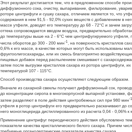
Этот результат достигается тем, что в предложенном способе пр
диффузионного сока, очистку, выпаривание, фильтрование, увари
роторе центрифуги и сушку сахара, отличием является то, что утф
содержания в нем 91,5 - 92,0% сухих веществ с добавлением в нег
массе утфеля, доводят его температуру до 68 - 72°С и зачем загр
оттека сопровождается вводом воздуха, предварительно обработа
до температуры выше на 2 - 6°С чем центрифугируемого утфеля, 
-1
числа оборотов до 300 - 200 мин
, на поверхность кристаллов са
0,6% к его массе, в качестве которых могут быть использованы мал
фруктоолигосахариды, или их смесь благоприятно воздействующие
пищевых добавок перед распылением смешивают с сахарсодержащ
затем после выгрузки кристаллов сахара из ротора центрифуги, и
температурой 107 - 115°С.
Способ производства сахара осуществляют следующим образом.
Вначале из сахарной свеклы получают диффузионный сок, проводят
до концентрации сиропа в многокорпусной выпарной установке, фи
-
затем разделяют в поле действия центробежных сил при 980 мин
утфеля в ротор центрифуги его предварительно раскачивают до со
него моноглицерида дистиллированного из расчета 0,04 - 0,06% к 
Применение центрифуг периодического действия обусловлено тем,
показатели качества кристаллического белого сахара. Причем чис
требуемые органолептические показатели качества сахара.