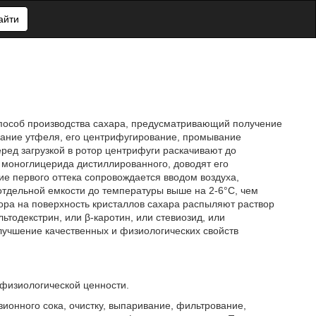
айти
пособ производства сахара, предусматривающий получение
вание утфеля, его центрифугирование, промывание
еред загрузкой в ротор центрифуги раскачивают до
 моноглицерида дистиллированного, доводят его
ие первого оттека сопровождается вводом воздуха,
тдельной емкости до температуры выше на 2-6°С, чем
ора на поверхность кристаллов сахара распыляют раствор
ьтодекстрин, или β-каротин, или стевиозид, или
лучшение качественных и физиологических свойств
физиологической ценности.
онного сока, очистку, выпаривание, фильтрование,