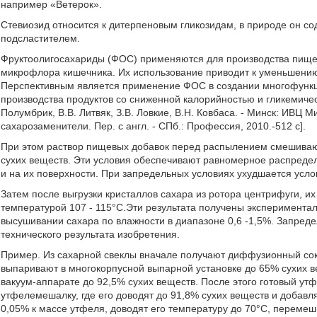
например «Ветерок».
Стевиозид относится к дитерпеновым гликозидам, в природе он со
подсластителем.
Фруктоолигосахариды (ФОС) применяются для производства пищев
микрофлора кишечника. Их использование приводит к уменьшению
Перспективным является применение ФОС в создании многофунк
производства продуктов со сниженной калорийностью и гликемичес
Полумбрик, В.В. Литвяк, З.В. Ловкие, В.Н. Ковбаса. - Минск: ИВЦ М
сахарозаменители. Пер. с англ. - СПб.: Профессия, 2010.-512 с].
При этом раствор пищевых добавок перед распылением смешиваю
сухих веществ. Эти условия обеспечивают равномерное распреде
и на их поверхности. При запредельных условиях ухудшается усло
Затем после выгрузки кристаллов сахара из ротора центрифуги, 
температурой 107 - 115°С.Эти результата получены эксперимента
высушивании сахара по влажности в диапазоне 0,6 -1,5%. Запред
технического результата изобретения.
Пример. Из сахарной свеклы вначале получают диффузионный сок,
выпаривают в многокорпусной выпарной установке до 65% сухих ве
вакуум-аппарате до 92,5% сухих веществ. После этого готовый ут
утфелемешалку, где его доводят до 91,8% сухих веществ и добавл
0,05% к массе утфеля, доводят его температуру до 70°С, перемеш