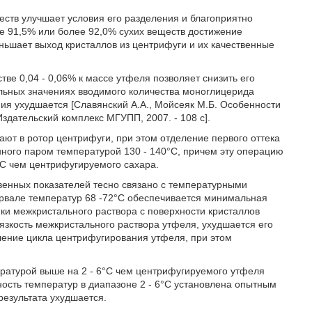
еств улучшает условия его разделения и благоприятно
нее 91,5% или более 92,0% сухих веществ достижение
еньшает выход кристаллов из центрифуги и их качественные
ве 0,04 - 0,06% к массе утфеля позволяет снизить его
ельных значениях вводимого количества моноглицерида
ия ухудшается [Славянский А.А., Мойсеяк М.Б. Особенности
здательский комплекс МГУПП, 2007. - 108 с].
жают в ротор центрифуги, при этом отделение первого оттека
нного паром температурой 130 - 140°С, причем эту операцию
°С чем центрифугируемого сахара.
твенных показателей тесно связано с температурными
ервале температур 68 -72°С обеспечивается минимальная
нки межкристального раствора с поверхности кристаллов
язкость межкристального раствора утфеля, ухудшается его
ление цикла центрифугирования утфеля, при этом
ратурой выше на 2 - 6°С чем центрифугируемого утфеля
ность температур в диапазоне 2 - 6°С установлена опытным
результата ухудшается.