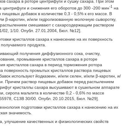
ов сахара в роторе центрифуги и сушку сахара. При этом
-1
 центрифуги и снижения его оборотов до 300 -200 мин
на
пищевых добавок в количестве 0,3 - 0,5% к его массе. В
или β-каротин, и/или гидролизованную молочную сыворотку,
д распылением смешивают с сахарсодержащим раствором
/02, 1/10. Опубл. 27.01.2004, Бюл. №12].
товки кристаллов сахара к нанесению на их поверхность
 получаемого продукта.
ривающий получения диффузионного сока, очистку,
ование, промывание кристаллов сахара в роторе
ия кристаллов сахара в период торможения ротора
на поверхность промытых кристаллов раствора пищевых
бавок используют йодказеин, и/или селен, и/или β-каротин, и/
ми. Причем раствор пищевых добавок перед распылением
нтрифуг кристаллы сахара высушивают в сушильном аппарате
 сиропа мальтита в количестве 0,2 - 0,6% по массе
5978, С13В 30/00. Опубл. 20.10.2015, Бюл. №29].
технология подготовки кристаллов сахара к нанесению на их
кая значимость.
, улучшение качественных и физиологических свойств