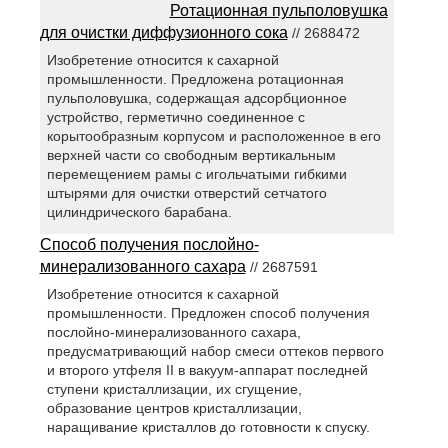
Ротационная пульполовушка
для очистки диффузионного сока
// 2688472
Изобретение относится к сахарной
промышленности. Предложена ротационная
пульполовушка, содержащая адсорбционное
устройство, герметично соединенное с
корытообразным корпусом и расположенное в его
верхней части со свободным вертикальным
перемещением рамы с игольчатыми гибкими
штырями для очистки отверстий сетчатого
цилиндрического барабана.
Способ получения послойно-
минерализованного сахара
// 2687591
Изобретение относится к сахарной
промышленности. Предложен способ получения
послойно-минерализованного сахара,
предусматривающий набор смеси оттеков первого
и второго утфеля II в вакуум-аппарат последней
ступени кристаллизации, их сгущение,
образование центров кристаллизации,
наращивание кристаллов до готовности к спуску.