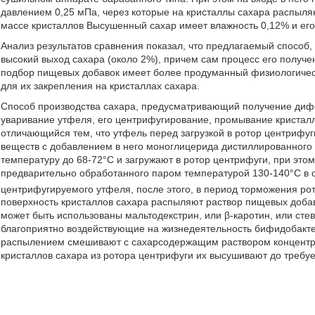
давлением 0,25 мПа, через которые на кристаллы сахара распыля
массе кристаллов Высушенный сахар имеет влажность 0,12% и его
Анализ результатов сравнения показал, что предлагаемый способ, 
высокий выход сахара (около 2%), причем сам процесс его получ
подбор пищевых добавок имеет более продуманный физиологическ
для их закрепления на кристаллах сахара.
Способ производства сахара, предусматривающий получение дифф
уваривание утфеля, его центрифугирование, промывание кристалл
отличающийся тем, что утфель перед загрузкой в ротор центрифуг
веществ с добавлением в него моноглицерида дистиллированного и
температуру до 68-72°С и загружают в ротор центрифуги, при это
предварительно обработанного паром температурой 130-140°С в о
центрифугируемого утфеля, после этого, в период торможения ро
поверхность кристаллов сахара распыляют раствор пищевых добавок
может быть использованы мальтодекстрин, или β-каротин, или сте
благоприятно воздействующие на жизнедеятельность бифидобакте
распылением смешивают с сахарсодержащим раствором концентра
кристаллов сахара из ротора центрифуги их высушивают до требу