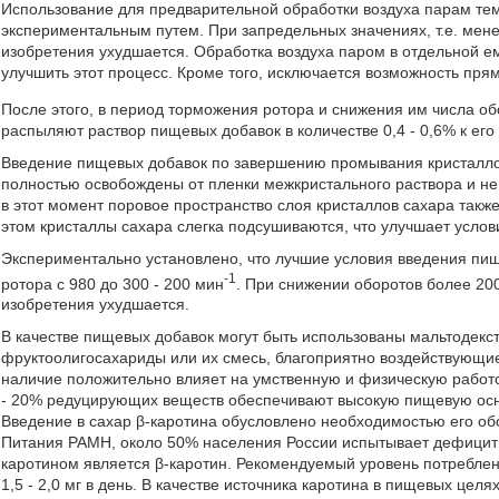
Использование для предварительной обработки воздуха парам тем
экспериментальным путем. При запредельных значениях, т.е. мене
изобретения ухудшается. Обработка воздуха паром в отдельной ем
улучшить этот процесс. Кроме того, исключается возможность пря
После этого, в период торможения ротора и снижения им числа об
распыляют раствор пищевых добавок в количестве 0,4 - 0,6% к его
Введение пищевых добавок по завершению промывания кристаллов 
полностью освобождены от пленки межкристального раствора и не
в этот момент поровое пространство слоя кристаллов сахара такж
этом кристаллы сахара слегка подсушиваются, что улучшает услов
Экспериментально установлено, что лучшие условия введения пи
-1
ротора с 980 до 300 - 200 мин
. При снижении оборотов более 20
изобретения ухудшается.
В качестве пищевых добавок могут быть использованы мальтодекст
фруктоолигосахариды или их смесь, благоприятно воздействующие
наличие положительно влияет на умственную и физическую работ
- 20% редуцирующих веществ обеспечивают высокую пищевую осно
Введение в сахар β-каротина обусловлено необходимостью его о
Питания РАМН, около 50% населения России испытывает дефицит
каротином является β-каротин. Рекомендуемый уровень потреблен
1,5 - 2,0 мг в день. В качестве источника каротина в пищевых це