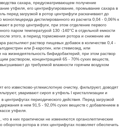
оизводства сахара, предусматривающем получение
вание утфеля, его центрифугирование, промывание сахара в
ель перед загрузкой в ротор центрифуги раскачивают до
о моноглицерида дистилированного из расчета 0,04 - 0,06% к
ужают в ротор центрифуги, при этом отделение первого
нного паром температурой 130 -140°С в отдельной емкости
после этого, в период торможения ротора и снижение им
хара распыляют раствор пищевых добавок в количестве 0,4 -
ьтодекстрин или β-каротин, или стевиозид, или
 на жизнедеятельность бифидобактерий, при этом раствор
им раствором, концентрацией 65 - 70% сухих веществ,
х высушивают до требуемой влажности горячим воздухом
 его известково-углекислотную очистку, фильтруют, доводят
льтруют, уваривают сироп в утфель I кристаллизации и
1
в центрифугах периодического действия. Перед загрузкой
держания в нем 91,5 - 92,0% сухих веществ с добавлением в
массе утфеля.
 что в них практически не изменяются органолептические
ло оборотов ротора в этих центрифугах позволяет обеспечить