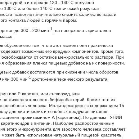
пературой в интервале 130 - 140°С получено
е 130°С или более 140°С технический результат
кости позволяет значительно снизить количество пара и
мого контакта людей с горячим паром.
-1
оротов до 300 - 200 мин
, на поверхность кристаллов
 массе.
обусловлено тем, что в этот момент они практически
 содержат возможных его вредных компонентов. Кроме того,
е освобождается от остатков межкристального раствора. При
ия образования пленки пищевых добавок на их поверхности.
щевых добавок достигаются при снижении числа оборотов
-1
0 или 300 мин
достижение технического результата
рин или Р-каротин, или стевиозид, или
 на жизнедеятельность бифидобактерий. Кроме того их
оспособность человека. Мальтодекстрины с содержанием 15
ву для диетических и лечебных продуктов питания.
богащения провитамином А (каротином). По данным ГУНИИ
 каратиноидов в питании. Наиболее распространенным
ия этого микронутриента для взрослого человека составляет
лях может быть использован натуральный пищевой краситель,