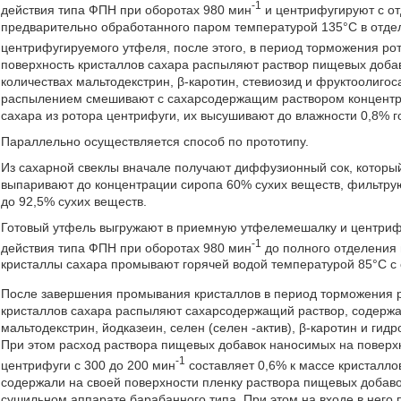
-1
действия типа ФПН при оборотах 980 мин
и центрифугируют с от
предварительно обработанного паром температурой 135°С в отде
центрифугируемого утфеля, после этого, в период торможения ро
поверхность кристаллов сахара распыляют раствор пищевых добав
количествах мальтодекстрин, β-каротин, стевиозид и фруктоолиго
распылением смешивают с сахарсодержащим раствором концентрац
сахара из ротора центрифуги, их высушивают до влажности 0,8% 
Параллельно осуществляется способ по прототипу.
Из сахарной свеклы вначале получают диффузионный сок, который 
выпаривают до концентрации сиропа 60% сухих веществ, фильтрую
до 92,5% сухих веществ.
Готовый утфель выгружают в приемную утфелемешалку и центриф
-1
действия типа ФПН при оборотах 980 мин
до полного отделения 
кристаллы сахара промывают горячей водой температурой 85°С с 
После завершения промывания кристаллов в период торможения р
кристаллов сахара распыляют сахарсодержащий раствор, содержа
мальтодекстрин, йодказеин, селен (селен -актив), β-каротин и ги
При этом расход раствора пищевых добавок наносимых на поверхн
-1
центрифуги с 300 до 200 мин
составляет 0,6% к массе кристалло
содержали на своей поверхности пленку раствора пищевых добаво
сушильном аппарате барабанного типа. При этом на входе в него