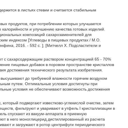
держится в листьях стевии и считается стабильным
ых продуктов, при потреблении которых улучшается
 калорийности и улучшению качества готовых изделий.
циональных композиций сахарозаменителей для
ким индексом [Углеводы в пищевых продуктах / М.О.
инфина, 2016. - 592 с. ]; [Митчелл X. Подсластители и
т с сахарсодержащим раствором концентрацией 65 - 70%
ление пищевых добавок в поровом пространстве кристаллов
вия достижения технического результата изобретения.
их высушивают до требуемой влажности горячим воздухом
льным путем. Оптимальные условия достигнуты при
ельные условия не обеспечивают возможность достижения
 который подвергают известково-углекислой очистке, затем
ществ, фильтруют и уваривают в утфель I кристаллизации в
фель спускают из вакуум-аппарата в приемную
яют в него моноглицерид дистиллированный из расчета
ивают и загружают в ротор центрифуги периодического