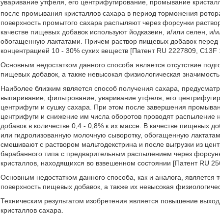
уваривание утфеля, его центрифугирование, промывание кристалл
после промывания кристаллов сахара в период торможения ротора
поверхность промытого сахара распыляют через форсунки раствор 
качестве пищевых добавок используют йодказеин, и/или селен, и/
обогащенную лактатами. Причем раствор пищевых добавок пере
концентрацией 10 - 30% сухих веществ [Патент RU 2227809, C13F 1
Основным недостатком данного способа является отсутствие подго
пищевых добавок, а также невысокая физиологическая значимость
Наиболее близким является способ получения сахара, предусмат
выпаривание, фильтрование, уваривание утфеля, его центрифугир
центрифуги и сушку сахара. При этом после завершения промыван
центрифуги и снижение им числа оборотов проводят распыление 
добавок в количестве 0,4 - 0,8% к их массе. В качестве пищевых до
или гидролизованную молочную сыворотку, обогащенную лактата
смешивают с раствором мальтодекстрина и после выгрузки из це
барабанного типа с предварительным распылением через форсунки,
кристаллов, находящихся во взвешенном состоянии [Патент RU 256
Основным недостатком данного способа, как и аналога, является 
поверхность пищевых добавок, а также их невысокая физиологичес
Техническим результатом изобретения является повышение выхода
кристаллов сахара.