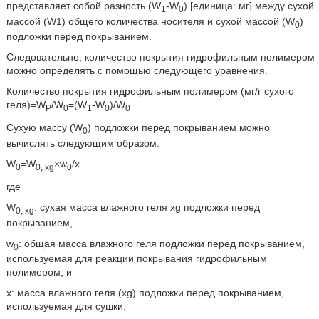
представляет собой разность (W
-W
) [единица: мг] между сухой
1
0
массой (W1) общего количества носителя и сухой массой (W
)
0
подложки перед покрыванием.
Следовательно, количество покрытия гидрофильным полимером
можно определять с помощью следующего уравнения.
Количество покрытия гидрофильным полимером (мг/г сухого
геля)=W
/W
=(W
-W
)/W
P
0
1
0
0
Сухую массу (W
) подложки перед покрыванием можно
0
вычислять следующим образом.
W
=W
×w
/x
0
0, xg
0
где
W
: сухая масса влажного геля xg подложки перед
0, xg
покрыванием,
w
: общая масса влажного геля подложки перед покрыванием,
0
используемая для реакции покрывания гидрофильным
полимером, и
x: масса влажного геля (xg) подложки перед покрыванием,
используемая для сушки.