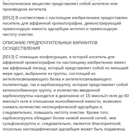
биологическое вещество представляет собой антитело или
производное антитела.
[0012] В соответствии с настоящим изобретением предоставлен
носитель для аффинной хроматографии, демонстрирующий
превосходную емкость адсорбции антител и превосходную
чистоту очистки.
ОПИСАНИЕ ПРЕДПОЧТИТЕЛЬНЫХ ВАРИАНТОВ
ОСУЩЕСТВЛЕНИЯ
[0013] С помощью конфигурации, в которой носитель для
аффинной хроматографии по настоящему изобретению имеет
как аффинный лиганд, который представляет собой по меньшей
мере одно, выбранное из группы, состоящей из
антителосвязывающего белка и антителосвязывающего
полипептида, так и карбоксигруппу, которая представляет собой
катионообменную группу, и количество введенной
карбоксигруппы находится в диапазоне от 15 ммоль/л геля до 60
ммоль/л геля в отношении ионообменной емкости, возможно
снижать количество неспецифической адсорбции и,
следовательно, повышать чистоту очистки. Кроме того,
карбоксигруппа обладает более низкой ионной силой, чем
сульфоксигруппа и, следовательно, является благоприятной,
поскольку неспецифическая адсорбция может быть подавлена.