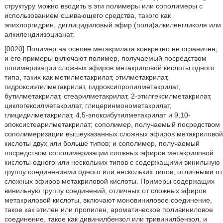
структуру можно вводить в эти полимеры или сополимеры с
использованием сшивающего средства, такого как
эпихлоргидрин, диглицидиловый эфир (поли)алкиленгликоля или
алкилендиизоцианат.
[0020] Полимер на основе метакрилата конкретно не ограничен,
и его примеры включают полимер, получаемый посредством
полимеризации сложных эфиров метакриловой кислоты одного
типа, таких как метилметакрилат, этилметакрилат,
гидроксиэтилметакрилат, гидроксипропилметакрилат,
бутилметакрилат, стеарилметакрилат, 2-этилгексилметакрилат,
циклогексилметакрилат, глицеринмонометакрилат,
глицидилметакрилат, 4,5-эпоксибутилметакрилат и 9,10-
эпоксистеарилметакрилат; сополимер, получаемый посредством
сополимеризации вышеуказанных сложных эфиров метакриловой
кислоты двух или больше типов; и сополимер, получаемый
посредством сополимеризации сложных эфиров метакриловой
кислоты одного или нескольких типов с содержащими винильную
группу соединениями одного или нескольких типов, отличными от
сложных эфиров метакриловой кислоты. Примеры содержащих
винильную группу соединений, отличных от сложных эфиров
метакриловой кислоты, включают моновиниловое соединение,
такое как этилен или пропилен, ароматическое поливиниловое
соединение, такое как дивинилбензол или тривинилбензол, и