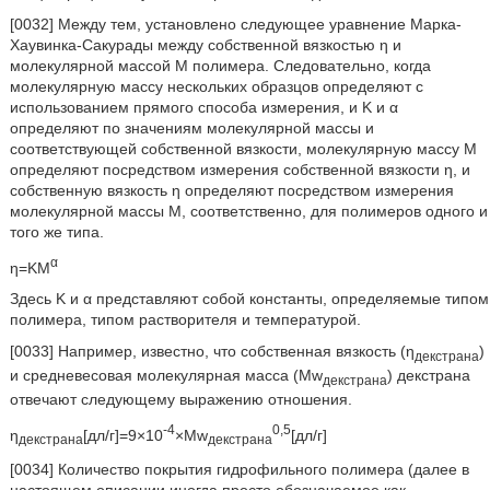
[0032] Между тем, установлено следующее уравнение Марка-
Хаувинка-Сакурады между собственной вязкостью η и
молекулярной массой M полимера. Следовательно, когда
молекулярную массу нескольких образцов определяют с
использованием прямого способа измерения, и K и α
определяют по значениям молекулярной массы и
соответствующей собственной вязкости, молекулярную массу M
определяют посредством измерения собственной вязкости η, и
собственную вязкость η определяют посредством измерения
молекулярной массы M, соответственно, для полимеров одного и
того же типа.
α
η=KM
Здесь K и α представляют собой константы, определяемые типом
полимера, типом растворителя и температурой.
[0033] Например, известно, что собственная вязкость (η
)
декстрана
и средневесовая молекулярная масса (Mw
) декстрана
декстрана
отвечают следующему выражению отношения.
-4
0,5
η
[дл/г]=9×10
×Mw
[дл/г]
декстрана
декстрана
[0034] Количество покрытия гидрофильного полимера (далее в