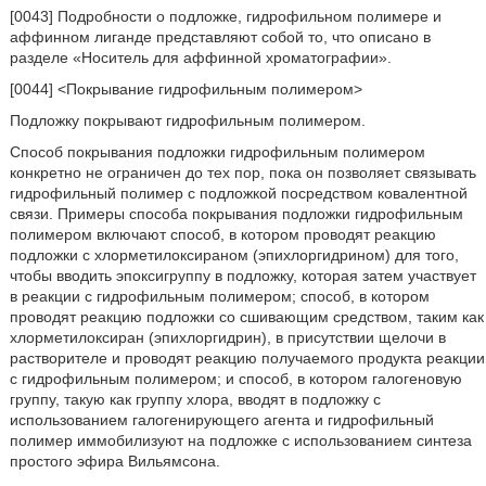
[0043] Подробности о подложке, гидрофильном полимере и
аффинном лиганде представляют собой то, что описано в
разделе «Носитель для аффинной хроматографии».
[0044] <Покрывание гидрофильным полимером>
Подложку покрывают гидрофильным полимером.
Способ покрывания подложки гидрофильным полимером
конкретно не ограничен до тех пор, пока он позволяет связывать
гидрофильный полимер с подложкой посредством ковалентной
связи. Примеры способа покрывания подложки гидрофильным
полимером включают способ, в котором проводят реакцию
подложки с хлорметилоксираном (эпихлоргидрином) для того,
чтобы вводить эпоксигруппу в подложку, которая затем участвует
в реакции с гидрофильным полимером; способ, в котором
проводят реакцию подложки со сшивающим средством, таким как
хлорметилоксиран (эпихлоргидрин), в присутствии щелочи в
растворителе и проводят реакцию получаемого продукта реакции
с гидрофильным полимером; и способ, в котором галогеновую
группу, такую как группу хлора, вводят в подложку с
использованием галогенирующего агента и гидрофильный
полимер иммобилизуют на подложке с использованием синтеза
простого эфира Вильямсона.