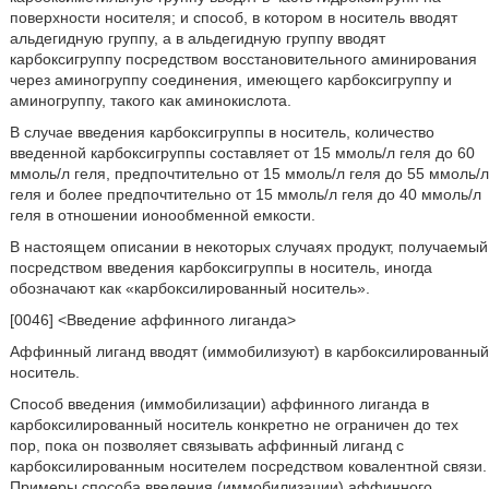
поверхности носителя; и способ, в котором в носитель вводят
альдегидную группу, а в альдегидную группу вводят
карбоксигруппу посредством восстановительного аминирования
через аминогруппу соединения, имеющего карбоксигруппу и
аминогруппу, такого как аминокислота.
В случае введения карбоксигруппы в носитель, количество
введенной карбоксигруппы составляет от 15 ммоль/л геля до 60
ммоль/л геля, предпочтительно от 15 ммоль/л геля до 55 ммоль/л
геля и более предпочтительно от 15 ммоль/л геля до 40 ммоль/л
геля в отношении ионообменной емкости.
В настоящем описании в некоторых случаях продукт, получаемый
посредством введения карбоксигруппы в носитель, иногда
обозначают как «карбоксилированный носитель».
[0046] <Введение аффинного лиганда>
Аффинный лиганд вводят (иммобилизуют) в карбоксилированный
носитель.
Способ введения (иммобилизации) аффинного лиганда в
карбоксилированный носитель конкретно не ограничен до тех
пор, пока он позволяет связывать аффинный лиганд с
карбоксилированным носителем посредством ковалентной связи.
Примеры способа введения (иммобилизации) аффинного