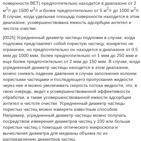
поверхности BET) предпочтительно находится в диапазоне от 2
2
2
2
2
м
/г до 1500 м
/г и более предпочтительно от 5 м
/г до 1000 м
/г.
В случае, когда удельная площадь поверхности находится в этом
диапазоне, усовершенствована емкость адсорбции антител и
чистота очистки.
[0025] Усредненный диаметр частицы подложки в случае, когда
подложка представляет собой пористую частицу, конкретно не
ограничен, но предпочтительно он находится в диапазоне от 0,5
мкм до 1000 мкм, более предпочтительно от 1 мкм до 250 мкм и
еще более предпочтительно от 2 мкм до 150 мкм. В случае, когда
усредненный диаметр частицы находится в этом диапазоне,
можно снижать падение давления в случае заполнения колонки
пористыми частицами и последующего пропускания жидкости
через нее и можно увеличивать скорость потока жидкости, что, в
свою очередь, ведет к усовершенствованной эффективности
обработки, а также усовершенствованной емкости адсорбции
антител и чистоте очистки. Усредненный диаметр частицы
пористых частиц можно измерять известным способом.
Например, усредненный диаметр частицы можно получать
посредством измерения диаметров частиц у 100 или больше
пористых частиц с помощью оптического микроскопа и
вычисления диаметра для медианы объема по их
распределению диаметров частиц.