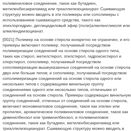
поливиниловое соединение, такое как бутадиен,
метиленбисакриламид или триаллилизоцианурат. Сшивающую
структуру можно вводить в эти полимеры или сополимеры с
использованием сшивающего средства, такого как
эпихлоргидрин, диглицидиловый эфир (поли)алкиленгликоля или
алкилендиизоцианат.
[0021] Полимер на основе стирола конкретно не ограничен, и его
примеры включают полимер, получаемый посредством
полимеризации соединений на основе стирола одного типа,
таких как стирол, метилстирол, этилстирол, гидроксистирол и
хлорстирол; сополимер, получаемый посредством
сополимеризации вышеуказанных соединений на основе стирола
двух или больше типов; и сополимер, получаемый посредством
сополимеризации соединений на основе стирола одного или
нескольких типов с содержащими винильную группу
соединениями одного или нескольких типов, отличными от
соединений на основе стирола. Примеры содержащих винильную
группу соединений, отличных от соединений на основе стирола,
включают моновиниловое соединение, такое как этилен или
пропилен, ароматическое поливиниловое соединение, такое как
дивинилбензол или тривинилбензол, и поливиниловое
соединение, такое как бутадиен, метиленбисакриламид или
триаллилизоцианурат. Сшивающую структуру можно вводить в