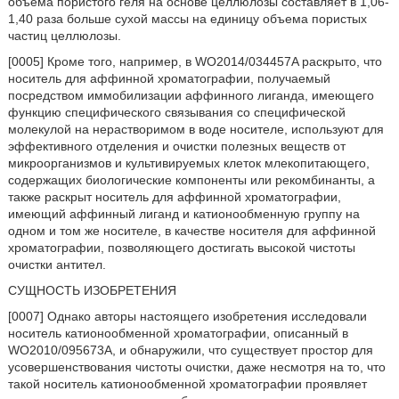
объема пористого геля на основе целлюлозы составляет в 1,06-
1,40 раза больше сухой массы на единицу объема пористых
частиц целлюлозы.
[0005] Кроме того, например, в WO2014/034457A раскрыто, что
носитель для аффинной хроматографии, получаемый
посредством иммобилизации аффинного лиганда, имеющего
функцию специфического связывания со специфической
молекулой на нерастворимом в воде носителе, используют для
эффективного отделения и очистки полезных веществ от
микроорганизмов и культивируемых клеток млекопитающего,
содержащих биологические компоненты или рекомбинанты, а
также раскрыт носитель для аффинной хроматографии,
имеющий аффинный лиганд и катионообменную группу на
одном и том же носителе, в качестве носителя для аффинной
хроматографии, позволяющего достигать высокой чистоты
очистки антител.
СУЩНОСТЬ ИЗОБРЕТЕНИЯ
[0007] Однако авторы настоящего изобретения исследовали
носитель катионообменной хроматографии, описанный в
WO2010/095673A, и обнаружили, что существует простор для
усовершенствования чистоты очистки, даже несмотря на то, что
такой носитель катионообменной хроматографии проявляет