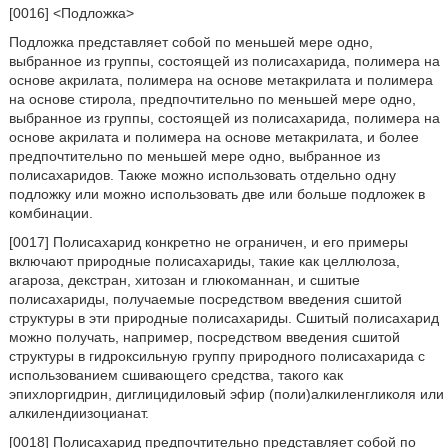
[0016] <Подложка>
Подложка представляет собой по меньшей мере одно,
выбранное из группы, состоящей из полисахарида, полимера на
основе акрилата, полимера на основе метакрилата и полимера
на основе стирола, предпочтительно по меньшей мере одно,
выбранное из группы, состоящей из полисахарида, полимера на
основе акрилата и полимера на основе метакрилата, и более
предпочтительно по меньшей мере одно, выбранное из
полисахаридов. Также можно использовать отдельно одну
подложку или можно использовать две или больше подложек в
комбинации.
[0017] Полисахарид конкретно не ограничен, и его примеры
включают природные полисахариды, такие как целлюлоза,
агароза, декстран, хитозан и глюкоманнан, и сшитые
полисахариды, получаемые посредством введения сшитой
структуры в эти природные полисахариды. Сшитый полисахарид
можно получать, например, посредством введения сшитой
структуры в гидроксильную группу природного полисахарида с
использованием сшивающего средства, такого как
эпихлоргидрин, диглицидиловый эфир (поли)алкиленгликоля или
алкилендиизоцианат.
[0018] Полисахарид предпочтительно представляет собой по