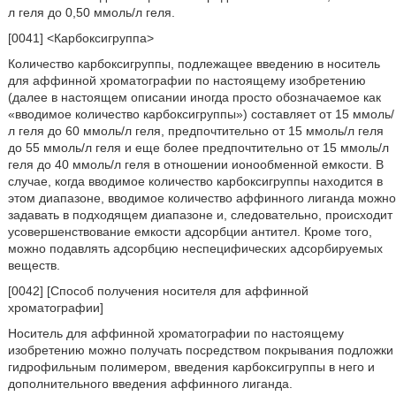
л геля до 0,50 ммоль/л геля.
[0041] <Карбоксигруппа>
Количество карбоксигруппы, подлежащее введению в носитель
для аффинной хроматографии по настоящему изобретению
(далее в настоящем описании иногда просто обозначаемое как
«вводимое количество карбоксигруппы») составляет от 15 ммоль/
л геля до 60 ммоль/л геля, предпочтительно от 15 ммоль/л геля
до 55 ммоль/л геля и еще более предпочтительно от 15 ммоль/л
геля до 40 ммоль/л геля в отношении ионообменной емкости. В
случае, когда вводимое количество карбоксигруппы находится в
этом диапазоне, вводимое количество аффинного лиганда можно
задавать в подходящем диапазоне и, следовательно, происходит
усовершенствование емкости адсорбции антител. Кроме того,
можно подавлять адсорбцию неспецифических адсорбируемых
веществ.
[0042] [Способ получения носителя для аффинной
хроматографии]
Носитель для аффинной хроматографии по настоящему
изобретению можно получать посредством покрывания подложки
гидрофильным полимером, введения карбоксигруппы в него и
дополнительного введения аффинного лиганда.