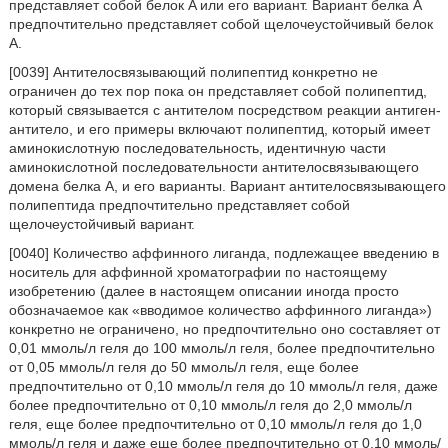
представляет собой белок A или его вариант. Вариант белка A
предпочтительно представляет собой щелочеустойчивый белок
A.
[0039] Антителосвязывающий полипептид конкретно не
ограничен до тех пор пока он представляет собой полипептид,
который связывается с антителом посредством реакции антиген-
антитело, и его примеры включают полипептид, который имеет
аминокислотную последовательность, идентичную части
аминокислотной последовательности антителосвязывающего
домена белка A, и его варианты. Вариант антителосвязывающего
полипептида предпочтительно представляет собой
щелочеустойчивый вариант.
[0040] Количество аффинного лиганда, подлежащее введению в
носитель для аффинной хроматографии по настоящему
изобретению (далее в настоящем описании иногда просто
обозначаемое как «вводимое количество аффинного лиганда»)
конкретно не ограничено, но предпочтительно оно составляет от
0,01 ммоль/л геля до 100 ммоль/л геля, более предпочтительно
от 0,05 ммоль/л геля до 50 ммоль/л геля, еще более
предпочтительно от 0,10 ммоль/л геля до 10 ммоль/л геля, даже
более предпочтительно от 0,10 ммоль/л геля до 2,0 ммоль/л
геля, еще более предпочтительно от 0,10 ммоль/л геля до 1,0
ммоль/л геля и даже еще более предпочтительно от 0,10 ммоль/