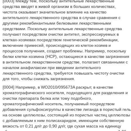
[0003] Между тем, поскольку антительные лекарственные
средства вводят в живой организм в больших количествах,
чистота оказывает значительное влияние на качество
антительного лекарственного средства в случае сравнения с
другими рекомбинантными белковыми лекарственными
средствами. Поскольку антительные лекарственные средства
получают посредством очистки антител, экспрессируемых в
клетках-хозяевах посредством генетической рекомбинации,
включение примесей, происходящих из клеток-хозяев и
процессов получения, создает проблемы. Например, поскольку
белки клетки-хозяина (HCP), остающиеся в качестве загрязнения
в антительном лекарственном средстве, полагают связанными с
началом анафилаксии при введении антительного
лекарственного средства, требуется повышать чистоту очистки
для того, чтобы снижать загрязнения.
[0004] Например, в WO2010/095673A раскрыт, в качестве
хроматографического носителя, подходящего для разделения и
очистки препарата белка или тому подобного,
хроматографический носитель, получаемый посредством
добавления сульфоксигруппы в качестве лиганда в пористый гель
на основе целлюлозы, состоящий из пористых частиц целлюлозы
с добавляемым к ним полисахаридом, имеющим собственную
вязкость от 0,21 дл/г до 0,90 дл/г, где сухая масса на единицу