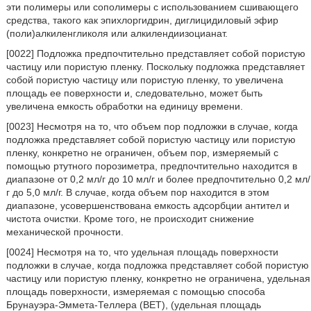
эти полимеры или сополимеры с использованием сшивающего
средства, такого как эпихлоргидрин, диглицидиловый эфир
(поли)алкиленгликоля или алкилендиизоцианат.
[0022] Подложка предпочтительно представляет собой пористую
частицу или пористую пленку. Поскольку подложка представляет
собой пористую частицу или пористую пленку, то увеличена
площадь ее поверхности и, следовательно, может быть
увеличена емкость обработки на единицу времени.
[0023] Несмотря на то, что объем пор подложки в случае, когда
подложка представляет собой пористую частицу или пористую
пленку, конкретно не ограничен, объем пор, измеряемый с
помощью ртутного порозиметра, предпочтительно находится в
диапазоне от 0,2 мл/г до 10 мл/г и более предпочтительно 0,2 мл/
г до 5,0 мл/г. В случае, когда объем пор находится в этом
диапазоне, усовершенствована емкость адсорбции антител и
чистота очистки. Кроме того, не происходит снижение
механической прочности.
[0024] Несмотря на то, что удельная площадь поверхности
подложки в случае, когда подложка представляет собой пористую
частицу или пористую пленку, конкретно не ограничена, удельная
площадь поверхности, измеряемая с помощью способа
Брунауэра-Эммета-Теллера (BET), (удельная площадь