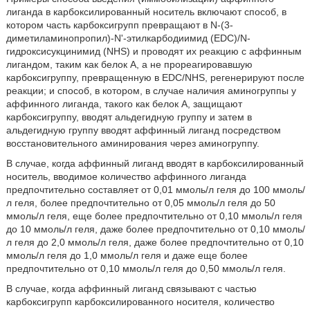
лиганда в карбоксилированный носитель включают способ, в
котором часть карбоксигрупп превращают в N-(3-
диметиламинопропил)-N'-этилкарбодиимид (EDC)/N-
гидроксисукцинимид (NHS) и проводят их реакцию с аффинным
лигандом, таким как белок A, а не прореагировавшую
карбоксигруппу, превращенную в EDC/NHS, регенерируют после
реакции; и способ, в котором, в случае наличия аминогруппы у
аффинного лиганда, такого как белок A, защищают
карбоксигруппу, вводят альдегидную группу и затем в
альдегидную группу вводят аффинный лиганд посредством
восстановительного аминирования через аминогруппу.
В случае, когда аффинный лиганд вводят в карбоксилированный
носитель, вводимое количество аффинного лиганда
предпочтительно составляет от 0,01 ммоль/л геля до 100 ммоль/
л геля, более предпочтительно от 0,05 ммоль/л геля до 50
ммоль/л геля, еще более предпочтительно от 0,10 ммоль/л геля
до 10 ммоль/л геля, даже более предпочтительно от 0,10 ммоль/
л геля до 2,0 ммоль/л геля, даже более предпочтительно от 0,10
ммоль/л геля до 1,0 ммоль/л геля и даже еще более
предпочтительно от 0,10 ммоль/л геля до 0,50 ммоль/л геля.
В случае, когда аффинный лиганд связывают с частью
карбоксигрупп карбоксилированного носителя, количество