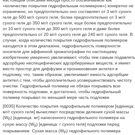
настоящем описании иногда просто обозначаемое как
«количество покрытия гидрофильным полимером») конкретно не
ограничено, но предпочтительно оно составляет от 3 мг/г сухого
геля до 500 мг/г сухого геля, более предпочтительно от 3 мг/г
сухого геля до 350 мг/г сухого геля, еще более предпочтительно
от 10 мг/г сухого геля до 300 мг/г сухого геля и даже более
предпочтительно от 20 мг/г сухого геля до 240 мг/г сухого геля. В
случае, когда количество покрытия гидрофильным полимером
находится в этом диапазоне, гидрофильность поверхности
носителя для аффинной хроматографии по настоящему
изобретению умеренно увеличивают, чтобы тем самым подавлять
адсорбцию неспецифических адсорбируемых веществ, и имеет
место простор для диффузии и проникновения антител в
подложку, что, таким образом, увеличивает емкость адсорбции
антител с тем, чтобы дополнительно усовершенствовать чистоту
очистки. Гидрофильный полимер не обязан покрывать всю
поверхность подложки, и достаточно, чтобы гидрофильный
полимер покрывал по меньшей мере часть подложки.
[0035] Количество покрытия гидрофильным полимером [единица:
мг/г сухого геля] вычисляют посредством деления сухой массы
(W
) [единица: мг] нанесенного гидрофильного полимера на
P
сухую массу (W
) [единица: г сухого геля] подложки перед
0
покрыванием. Сухая масса (W
) гидрофильного полимера
P