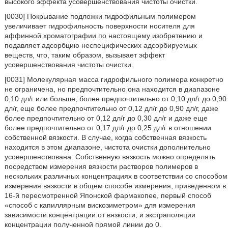
высокого эффекта усовершенствования чистоты очистки.
[0030] Покрывание подложки гидрофильным полимером
увеличивает гидрофильность поверхности носителя для
аффинной хроматографии по настоящему изобретению и
подавляет адсорбцию неспецифических адсорбируемых
веществ, что, таким образом, вызывает эффект
усовершенствования чистоты очистки.
[0031] Молекулярная масса гидрофильного полимера конкретно
не ограничена, но предпочтительно она находится в диапазоне
0,10 дл/г или больше, более предпочтительно от 0,10 дл/г до 0,90
дл/г, еще более предпочтительно от 0,12 дл/г до 0,90 дл/г, даже
более предпочтительно от 0,12 дл/г до 0,30 дл/г и даже еще
более предпочтительно от 0,17 дл/г до 0,25 дл/г в отношении
собственной вязкости. В случае, когда собственная вязкость
находится в этом диапазоне, чистота очистки дополнительно
усовершенствована. Собственную вязкость можно определять
посредством измерения вязкости растворов полимеров в
нескольких различных концентрациях в соответствии со способом
измерения вязкости в общем способе измерения, приведенном в
16-й пересмотренной Японской фармакопее, первый способ
«способ с капиллярным вискозиметром» для измерения
зависимости концентрации от вязкости, и экстраполяции
концентрации полученной прямой линии до 0.