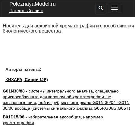
PoleznayaModel.ru
Патентный поиск
Носитель для аффинной хроматографии и способ очистки
биологического вещества
Авторы патента:
КИХАРА, Сиори (JP)
G01N30/88
- системы интегрального анализа, специально
приспособленные для колоночной хроматографии, не
охваченные ни одной из рубрик в интервале G01N 30/04- G01N
30/86 вообще (системы сигнального анализа G06F,G06G,G06T)
B01D15/08
- избирательная адсорбция, например
хроматография