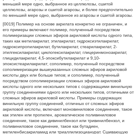
меньшей мере одно, выбранное из целлюлозы, сшитой
целлюлозы, агарозы и сшитой агарозы, и более предпочтительно
по меньшей мере одно, выбранное из агарозы и сшитой агарозы.
[0019] Полимер на основе акрилата конкретно не ограничен, и
его примеры включают полимер, полученный посредством
полимеризации сложных эфиров акриловой кислоты одного типа,
таких как метилакрилат, этилакрилат, гидроксиэтилакрилат,
гидроксипропилакрилат, бутилакрилат, стеарилакрилат, 2-
этилгексилакрилат, циклогексилакрилат, глицеринмоноакрилат,
глицидилакрилат, 4,5-эпоксибутилакрилат и 9,10-
эпоксистеарилакрилат; сополимер, полученный посредством
сополимеризации вышеуказанных сложных эфиров акриловой
кислоты двух или больше типов; и сополимер, полученный
посредством сополимеризации сложных эфиров акриловой
кислоты одного или нескольких типов с содержащими винильную
группу соединениями одного или нескольких типов, отличными от
сложных эфиров акриловой кислоты. Примеры содержащих
винильную группу соединений, отличных от сложных эфиров
акриловой кислоты, включают моновиниловое соединение, такое
как этилен или пропилен, ароматическое поливиниловое
соединение, такое как дивинилбензол или тривинилбензол, и
поливиниловое соединение, такое как бутадиен,
метиленбисакриламид или триаллилизоцианурат. Сшивающую