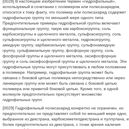
[0028] В настоящем изобретении термин «гидрофильный»,
используемый в сочетании с полимером или полисахаридом,
относится к тому факту, что полимер или полисахарид содержит
гидрофильную группу по меньшей мере одного типа.
Предпочтительные примеры гидрофильной группы включают
функциональную группу, такую как карбоксигруппа, соль
карбоксигруппы и щелочного металла, сульфоксигруппу, соль
сульфоксигруппы и щелочного металла, гидроксигруппу,
амидную группу, карбамоильную группу, сульфонамидную
группу, сульфамоильную группу, фосфорную группу, соль
фосфорной группы и щелочного металла, оксифосфорную
группу и соль оксифосфорной группы и щелочного металла. Эти
гидрофильные группы могут присутствовать в любом положении
в полимере. Например, гидрофильная группа может быть
связана с боковой цепью полимера непосредственно или через
линкерную группу или может быть связана с боковой цепью
полимера или привитой боковой цепью. Кроме того, в одной
молекуле предпочтительно присутствует множество
гидрофильных групп.
[0029] Гидрофильный полисахарид конкретно не ограничен, но
предпочтительно он представляет собой по меньшей мере одно,
выбранное из декстрана, карбоксиметилдекстрана и пуллулана, и
более предпочтительно из декстрана, с точки зрения наличия