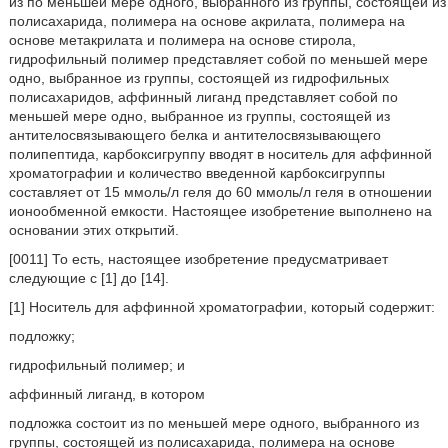
из по меньшей мере одного, выбранного из группы, состоящей из
полисахарида, полимера на основе акрилата, полимера на
основе метакрилата и полимера на основе стирола,
гидрофильный полимер представляет собой по меньшей мере
одно, выбранное из группы, состоящей из гидрофильных
полисахаридов, аффинный лиганд представляет собой по
меньшей мере одно, выбранное из группы, состоящей из
антителосвязывающего белка и антителосвязывающего
полипептида, карбоксигруппу вводят в носитель для аффинной
хроматографии и количество введенной карбоксигруппы
составляет от 15 ммоль/л геля до 60 ммоль/л геля в отношении
ионообменной емкости. Настоящее изобретение выполнено на
основании этих открытий.
[0011] То есть, настоящее изобретение предусматривает
следующие с [1] до [14].
[1] Носитель для аффинной хроматографии, который содержит:
подложку;
гидрофильный полимер; и
аффинный лиганд, в котором
подложка состоит из по меньшей мере одного, выбранного из
группы, состоящей из полисахарида, полимера на основе