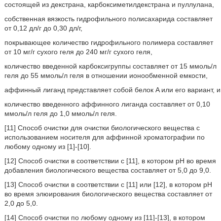
состоящей из декстрана, карбоксиметилдекстрана и пуллулана,
собственная вязкость гидрофильного полисахарида составляет
от 0,12 дл/г до 0,30 дл/г,
покрывающее количество гидрофильного полимера составляет
от 10 мг/г сухого геля до 240 мг/г сухого геля,
количество введенной карбоксигруппы составляет от 15 ммоль/л
геля до 55 ммоль/л геля в отношении ионообменной емкости,
аффинный лиганд представляет собой белок A или его вариант, и
количество введенного аффинного лиганда составляет от 0,10
ммоль/л геля до 1,0 ммоль/л геля.
[11] Способ очистки для очистки биологического вещества с
использованием носителя для аффинной хроматографии по
любому одному из [1]-[10].
[12] Способ очистки в соответствии с [11], в котором pH во время
добавления биологического вещества составляет от 5,0 до 9,0.
[13] Способ очистки в соответствии с [11] или [12], в котором pH
во время элюирования биологического вещества составляет от
2,0 до 5,0.
[14] Способ очистки по любому одному из [11]-[13], в котором