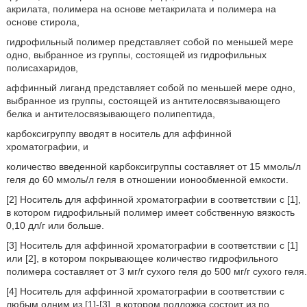
акрилата, полимера на основе метакрилата и полимера на
основе стирола,
гидрофильный полимер представляет собой по меньшей мере
одно, выбранное из группы, состоящей из гидрофильных
полисахаридов,
аффинный лиганд представляет собой по меньшей мере одно,
выбранное из группы, состоящей из антителосвязывающего
белка и антителосвязывающего полипептида,
карбоксигруппу вводят в носитель для аффинной
хроматографии, и
количество введенной карбоксигруппы составляет от 15 ммоль/л
геля до 60 ммоль/л геля в отношении ионообменной емкости.
[2] Носитель для аффинной хроматографии в соответствии с [1],
в котором гидрофильный полимер имеет собственную вязкость
0,10 дл/г или больше.
[3] Носитель для аффинной хроматографии в соответствии с [1]
или [2], в котором покрывающее количество гидрофильного
полимера составляет от 3 мг/г сухого геля до 500 мг/г сухого геля.
[4] Носитель для аффинной хроматографии в соответствии с
любым одним из [1]-[3], в котором подложка состоит из по