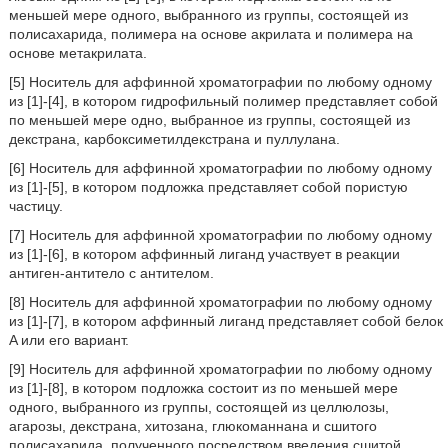
меньшей мере одного, выбранного из группы, состоящей из
полисахарида, полимера на основе акрилата и полимера на
основе метакрилата.
[5] Носитель для аффинной хроматографии по любому одному
из [1]-[4], в котором гидрофильный полимер представляет собой
по меньшей мере одно, выбранное из группы, состоящей из
декстрана, карбоксиметилдекстрана и пуллулана.
[6] Носитель для аффинной хроматографии по любому одному
из [1]-[5], в котором подложка представляет собой пористую
частицу.
[7] Носитель для аффинной хроматографии по любому одному
из [1]-[6], в котором аффинный лиганд участвует в реакции
антиген-антитело с антителом.
[8] Носитель для аффинной хроматографии по любому одному
из [1]-[7], в котором аффинный лиганд представляет собой белок
A или его вариант.
[9] Носитель для аффинной хроматографии по любому одному
из [1]-[8], в котором подложка состоит из по меньшей мере
одного, выбранного из группы, состоящей из целлюлозы,
агарозы, декстрана, хитозана, глюкоманнана и сшитого
полисахарида, полученного посредством введения сшитой