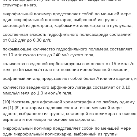
структуры в него,
гидрофильный полимер представляет собой по меньшей мере
один гидрофильный полисахарид, выбранный из группы,
состоящей из декстрана, карбоксиметилдекстрана и пуллулана,
собственная вязкость гидрофильного полисахарида составляет
от 0,12 дл/г до 0,30 дл/г,
покрывающее количество гидрофильного полимера составляет
от 10 мг/г сухого геля до 240 мг/г сухого геля,
количество введенной карбоксигруппы составляет от 15 ммоль/л
геля до 55 ммоль/л геля в отношении ионообменной емкости,
аффинный лиганд представляет собой белок A или его вариант, и
количество введенного аффинного лиганда составляет от 0,10
ммоль/л геля до 1,0 ммоль/л геля.
[10] Носитель для аффинной хроматографии по любому одному
из [1]-[8], в котором подложка состоит из по меньшей мере
одного, выбранного из группы, состоящей из полимера на основе
акрилата и полимера на основе метакрилата,
гидрофильный полимер представляет собой по меньшей мере
один гидрофильный полисахарид, выбранный из группы,