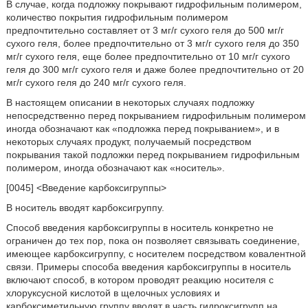
В случае, когда подложку покрывают гидрофильным полимером,
количество покрытия гидрофильным полимером
предпочтительно составляет от 3 мг/г сухого геля до 500 мг/г
сухого геля, более предпочтительно от 3 мг/г сухого геля до 350
мг/г сухого геля, еще более предпочтительно от 10 мг/г сухого
геля до 300 мг/г сухого геля и даже более предпочтительно от 20
мг/г сухого геля до 240 мг/г сухого геля.
В настоящем описании в некоторых случаях подложку
непосредственно перед покрыванием гидрофильным полимером
иногда обозначают как «подложка перед покрыванием», и в
некоторых случаях продукт, получаемый посредством
покрывания такой подложки перед покрыванием гидрофильным
полимером, иногда обозначают как «носитель».
[0045] <Введение карбоксигруппы>
В носитель вводят карбоксигруппу.
Способ введения карбоксигруппы в носитель конкретно не
ограничен до тех пор, пока он позволяет связывать соединение,
имеющее карбоксигруппу, с носителем посредством ковалентной
связи. Примеры способа введения карбоксигруппы в носитель
включают способ, в котором проводят реакцию носителя с
хлоруксусной кислотой в щелочных условиях и
карбоксиметильную группу вводят в часть гидроксигрупп на