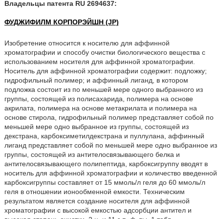
Владельцы патента RU 2694637:
ФУДЖИФИЛМ КОРПОРЭЙШН (JP)
Изобретение относится к носителю для аффинной
хроматографии и способу очистки биологического вещества с
использованием носителя для аффинной хроматографии.
Носитель для аффинной хроматографии содержит: подложку;
гидрофильный полимер; и аффинный лиганд, в котором
подложка состоит из по меньшей мере одного выбранного из
группы, состоящей из полисахарида, полимера на основе
акрилата, полимера на основе метакрилата и полимера на
основе стирола, гидрофильный полимер представляет собой по
меньшей мере одно выбранное из группы, состоящей из
декстрана, карбоксиметилдекстрана и пуллулана, аффинный
лиганд представляет собой по меньшей мере одно выбранное из
группы, состоящей из антителосвязывающего белка и
антителосвязывающего полипептида, карбоксигруппу вводят в
носитель для аффинной хроматографии и количество введенной
карбоксигруппы составляет от 15 ммоль/л геля до 60 ммоль/л
геля в отношении ионообменной емкости. Техническим
результатом является создание носителя для аффинной
хроматографии с высокой емкостью адсорбции антител и