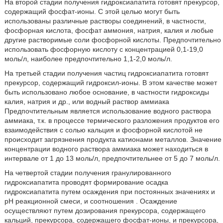
На второй стадии получения гидроксиапатита готовят прекурсор,
содержащий фосфат-ионы. С этой целью могут быть
использованы различные растворы соединений, в частности,
фосфорная кислота, фосфат аммония, натрия, калия и любые
другие растворимые соли фосфорной кислоты. Предпочтительно
использовать фосфорную кислоту с концентрацией 0,1-19,0
моль/л, наиболее предпочтительно 1,1-2,0 моль/л.
На третьей стадии получения частиц гидроксиапатита готовят
прекурсор, содержащий гидроксил-ионы. В этом качестве может
быть использовано любое основание, в частности гидроксиды
калия, натрия и др., или водный раствор аммиака
Предпочтительным является использование водного раствора
аммиака, т.к. в процессе термического разложения продуктов его
взаимодействия с солью кальция и фосфорной кислотой не
происходит загрязнения продукта катионами металлов. Значение
концентрации водного раствора аммиака может находиться в
интервале от 1 до 13 моль/л, предпочтительнее от 5 до 7 моль/л.
На четвертой стадии получения гранулированного
гидроксиапатита проводят формирование осадка
гидроксиапатита путем осаждения при постоянных значениях и
рН реакционной смеси, и соотношения
. Осаждение
осуществляют путем дозирования прекурсора, содержащего
кальций, прекурсора, содержащего фосфат-ионы, и прекурсора,