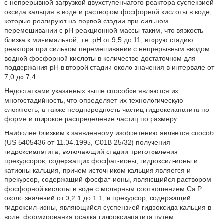
с непрерывной загрузкой двухступенчатого реактора суспензией
оксида кальция в воде и раствором фосфорной кислоты в воде,
которые реагируют на первой стадии при сильном
перемешивании с рН реакционной массы таким, что вязкость
близка к минимальной, т.е. рН от 9,5 до 11; вторую стадию
реактора при сильном перемешивании с непрерывным вводом
водной фосфорной кислоты в количестве достаточном для
поддержания рН в второй стадии около значения в интервале от
7,0 до 7,4.
Недостатками указанных выше способов являются их
многостадийность, что определяет их технологическую
сложность, а также неоднородность частиц гидроксиапатита по
форме и широкое распределение частиц по размеру.
Наиболее близким к заявленному изобретению является способ
(US 5405436 от 11.04.1995, С01В 25/32) получения
гидроксиапатита, включающий стадии приготовления
прекурсоров, содержащих фосфат-ионы, гидроксил-ионы и
катионы кальция, причем источником кальция является и
прекурсор, содержащий фосфат-ионы, являющийся раствором
фосфорной кислоты в воде с молярным соотношением Са:Р
около значений от 0,2:1 до 1:1, и прекурсор, содержащий
гидроксил-ионы, являющийся суспензией гидроксида кальция в
воде; формирования осадка гидроксиапатита путем