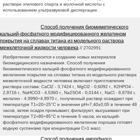
растворе этилового спирта и молочной кислоты с
использованием ультразвуковой диспергации.
Способ получения биомиметического
кальций-фосфатного модифицированного желатином
покрытия на сплавах титана из модельного раствора
межклеточной жидкости человека
// 2702991
Изобретение относится к созданию новых материалов
биомедицинского назначения. Способ получения
биомиметического кальций-фосфатного модифицированного
желатином покрытия на сплавах титана из модельного раствора
межклеточной жидкости человека включает приготовление
раствора состава: CaCl2 - 3,7424 г., MgCl2 - 0,6092 г., K2HPO4 -
2,8716 г., NaHCO3 - 4,5360 г., Na2SO4 - 0,0144 г., NaCl - 8,8784 г,
желатин - 4,9990÷4,9970 г., полученный раствор осаждают при
температуре T1=20÷25°С и значении рН=7,40±0,05 в течение 48
часов, затем осадок промывают, фильтруют, высушивают при
температуре Т2=80÷85°С в течение 5 часов, из кальций-
фосфатного модифицированного желатином порошка готовят
водную суспензию при концентрации С=1 масс.
Способ получения аморфного