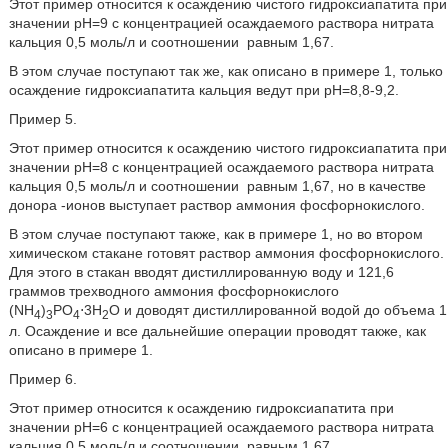
Этот пример относится к осаждению чистого гидроксиапатита при
значении рН=9 с концентрацией осаждаемого раствора нитрата
кальция 0,5 моль/л и соотношении
равным 1,67.
В этом случае поступают так же, как описано в примере 1, только
осаждение гидроксиапатита кальция ведут при рН=8,8-9,2.
Пример 5.
Этот пример относится к осаждению чистого гидроксиапатита при
значении рН=8 с концентрацией осаждаемого раствора нитрата
кальция 0,5 моль/л и соотношении
равным 1,67, но в качестве
донора
-ионов выступает раствор аммония фосфорнокислого.
В этом случае поступают также, как в примере 1, но во втором
химическом стакане готовят раствор аммония фосфорнокислого.
Для этого в стакан вводят дистиллированную воду и 121,6
граммов трехводного аммония фосфорнокислого
(NH
)
РО
⋅3Н
О и доводят дистиллированной водой до объема 1
4
3
4
2
л. Осаждение и все дальнейшие операции проводят также, как
описано в примере 1.
Пример 6.
Этот пример относится к осаждению гидроксиапатита при
значении рН=6 с концентрацией осаждаемого раствора нитрата
кальция 0,5 моль/л и соотношении
равным 1,67.