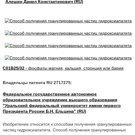
Алешин Данил Константинович (RU)
C01B25/32
- фосфаты магния, кальция, стронция или бария
Владельцы патента RU 2717275:
Федеральное государственное автономное
образовательное учреждение высшего образования
"Уральский федеральный университет имени первого
Президента России Б.Н. Ельцина" (RU)
Изобретение относится к способам получения гранулированных
частиц гидроксиапатита. Способ получения гранулированных