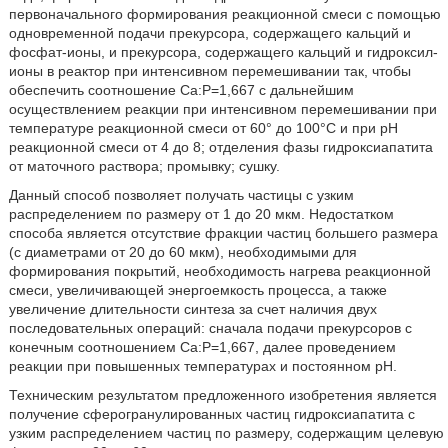
первоначального формирования реакционной смеси с помощью
одновременной подачи прекурсора, содержащего кальций и
фосфат-ионы, и прекурсора, содержащего кальций и гидроксил-
ионы в реактор при интенсивном перемешивании так, чтобы
обеспечить соотношение Са:Р=1,667 с дальнейшим
осуществлением реакции при интенсивном перемешивании при
температуре реакционной смеси от 60° до 100°С и при рН
реакционной смеси от 4 до 8; отделения фазы гидроксиапатита
от маточного раствора; промывку; сушку.
Данный способ позволяет получать частицы с узким
распределением по размеру от 1 до 20 мкм. Недостатком
способа является отсутствие фракции частиц большего размера
(с диаметрами от 20 до 60 мкм), необходимыми для
формирования покрытий, необходимость нагрева реакционной
смеси, увеличивающей энергоемкость процесса, а также
увеличение длительности синтеза за счет наличия двух
последовательных операций: сначала подачи прекурсоров с
конечным соотношением Са:Р=1,667, далее проведением
реакции при повышенных температурах и постоянном рН.
Техническим результатом предложенного изобретения является
получение сферогранулированных частиц гидроксиапатита с
узким распределением частиц по размеру, содержащим целевую