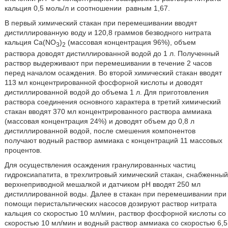
кальция 0,5 моль/л и соотношении
равным 1,67.
В первый химический стакан при перемешивании вводят
дистиллированную воду и 120,8 граммов безводного нитрата
кальция Са(NO
)
(массовая концентрация 96%), объем
3
2
раствора доводят дистиллированной водой до 1 л. Полученный
раствор выдерживают при перемешивании в течение 2 часов
перед началом осаждения. Во второй химический стакан вводят
113 мл концентрированной фосфорной кислоты и доводят
дистиллированной водой до объема 1 л. Для приготовления
раствора соединения основного характера в третий химический
стакан вводят 370 мл концентрированного раствора аммиака
(массовая концентрация 24%) и доводят объем до 0,8 л
дистиллированной водой, после смешения компонентов
получают водный раствор аммиака с концентраций 11 массовых
процентов.
Для осуществления осаждения гранулированных частиц
гидроксиапатита, в трехлитровый химический стакан, снабженный
верхнеприводной мешалкой и датчиком рН вводят 250 мл
дистиллированной воды. Далее в стакан при перемешивании при
помощи перистальтических насосов дозируют раствор нитрата
кальция со скоростью 10 мл/мин, раствор фосфорной кислоты со
скоростью 10 мл/мин и водный раствор аммиака со скоростью 6,5