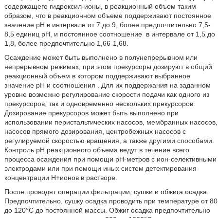
содержащего гидроксил-ионы, в реакционный объем таким
образом, что в реакционном объеме поддерживают постоянное
значение рН в интервале от 7 до 9, более предпочтительно 7,5-
8,5 единиц рН, и постоянное соотношение
в интервале от 1,5 до
1,8, более предпочтительно 1,66-1,68.
Осаждение может быть выполнено в полунепрерывном или
непрерывном режимах, при этом прекурсоры дозируют в общий
реакционный объем в котором поддерживают выбранное
значение рН и соотношения
. Для их поддержания на заданном
уровне возможно регулирование скорости подачи как одного из
прекурсоров, так и одновременно нескольких прекурсоров.
Дозирование прекурсоров может быть выполнено при
использовании перистальтических насосов, мембранных насосов,
насосов прямого дозирования, центробежных насосов с
регулируемой скоростью вращения, а также другими способами.
Контроль рН реакционного объема ведут в течение всего
процесса осаждения при помощи рН-метров с ион-селективными
электродами или при помощи иных систем детектирования
концентрации Н+ионов в растворе.
После проводят операции фильтрации, сушки и обжига осадка.
Предпочтительно, сушку осадка проводить при температуре от 80
до 120°С до постоянной массы. Обжиг осадка предпочтительно