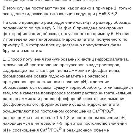
В этом случае поступают так же, как описано в примере 1, только
осаждение гидроксиапатита кальция ведут при рН=5,8-6,2.
На фиг. 5 приведено распределение частиц по размеру образца,
полученного по примеру 6. На фиг. 6 приведена электронная
фотография частиц образца, полученного по примеру 6. На фиг.
7 приведена рентгенограмма гидроксиапатита, полученного по
примеру 6, в котором преимущественно присутствуют фазы
брушита и монетита.
1. Способ получения гранулированных частиц гидроксиапатита,
включающий приготовление прекурсоров в виде растворов,
содержащих ионы кальция, ионы аммония и фосфат-ионы,
формирование осадка гидроксиапатита из растворов
прекурсоров при постоянном значении рН, отделение
образовавшегося осадка, сушку и термообработку, отличающийся
тем, что в качестве прекурсоров готовят раствор нитрата кальция,
раствор аммиака и раствор фосфорной кислоты или аммония
фосфорнокислого, формирование осадка гидроксиапатита
2+
3-
осуществляют при постоянном соотношении Са
/PO
,
4
находящемся в интервале 1,5-1,8, и постоянном значении рН,
находящемся в интервале 7-9, при этом постоянство значений
2+
3-
рН и соотношения Са
/PO
в реакционном объеме
4