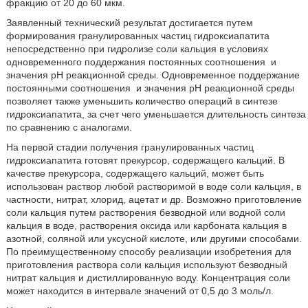
фракцию от 20 до 60 мкм.
Заявленный технический результат достигается путем
формирования гранулированных частиц гидроксиапатита
непосредственно при гидролизе соли кальция в условиях
одновременного поддержания постоянных соотношения
и
значения рН реакционной среды. Одновременное поддержание
постоянными соотношения
и значения рН реакционной среды
позволяет также уменьшить количество операций в синтезе
гидроксиапатита, за счет чего уменьшается длительность синтеза
по сравнению с аналогами.
На первой стадии получения гранулированных частиц
гидроксиапатита готовят прекурсор, содержащего кальций. В
качестве прекурсора, содержащего кальций, может быть
использован раствор любой растворимой в воде соли кальция, в
частности, нитрат, хлорид, ацетат и др. Возможно приготовление
соли кальция путем растворения безводной или водной соли
кальция в воде, растворения оксида или карбоната кальция в
азотной, соляной или уксусной кислоте, или другими способами.
По преимущественному способу реализации изобретения для
приготовления раствора соли кальция используют безводный
нитрат кальция и дистиллированную воду. Концентрация соли
может находится в интервале значений от 0,5 до 3 моль/л.