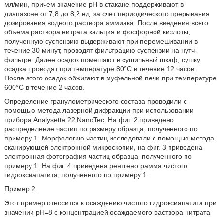
мл/мин, причем значение рН в стакане поддерживают в
диапазоне от 7,8 до 8,2 ед. за счет периодического прерывания
дозирования водного раствора аммиака. После введения всего
объема раствора нитрата кальция и фосфорной кислоты,
полученную суспензию выдерживают при перемешивании в
течение 30 минут, проводят фильтрацию суспензии на нутч-
фильтре. Далее осадок помешают в сушильный шкаф, сушку
осадка проводят при температуре 80°С в течение 12 часов.
После этого осадок обжигают в муфельной печи при температуре
600°С в течение 2 часов.
Определение гранулометрического состава проводили с
помощью метода лазерной дифракции при использовании
прибора Analysette 22 NanoTec. На фиг. 2 приведено
распределение частиц по размеру образца, полученного по
примеру 1. Морфологию частиц исследовали с помощью метода
сканирующей электронной микроскопии, на фиг. 3 приведена
электронная фотография частиц образца, полученного по
примеру 1. На фиг. 4 приведена рентгенограмма чистого
гидроксиапатита, полученного по примеру 1.
Пример 2.
Этот пример относится к осаждению чистого гидроксиапатита при
значении рН=8 с концентрацией осаждаемого раствора нитрата