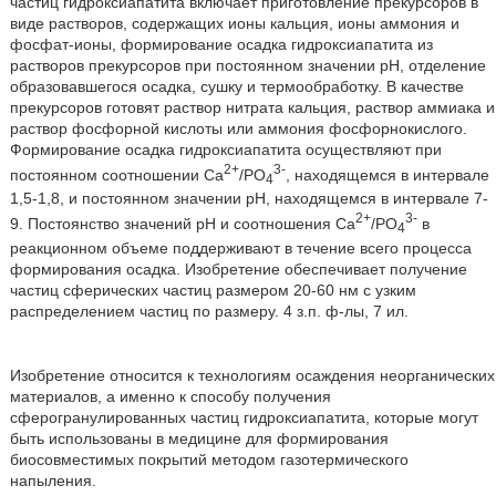
частиц гидроксиапатита включает приготовление прекурсоров в
виде растворов, содержащих ионы кальция, ионы аммония и
фосфат-ионы, формирование осадка гидроксиапатита из
растворов прекурсоров при постоянном значении рН, отделение
образовавшегося осадка, сушку и термообработку. В качестве
прекурсоров готовят раствор нитрата кальция, раствор аммиака и
раствор фосфорной кислоты или аммония фосфорнокислого.
Формирование осадка гидроксиапатита осуществляют при
2+
3-
постоянном соотношении Са
/PO
, находящемся в интервале
4
1,5-1,8, и постоянном значении рН, находящемся в интервале 7-
2+
3-
9. Постоянство значений рН и соотношения Са
/PO
в
4
реакционном объеме поддерживают в течение всего процесса
формирования осадка. Изобретение обеспечивает получение
частиц сферических частиц размером 20-60 нм с узким
распределением частиц по размеру. 4 з.п. ф-лы, 7 ил.
Изобретение относится к технологиям осаждения неорганических
материалов, а именно к способу получения
сферогранулированных частиц гидроксиапатита, которые могут
быть использованы в медицине для формирования
биосовместимых покрытий методом газотермического
напыления.