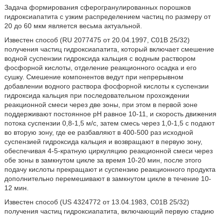
Задача формирования сферогранулированных порошков
гидроксиапатита с узким распределением частиц по размеру от
20 до 60 мкм является весьма актуальной.
Известен способ (RU 2077475 от 20.04.1997, С01В 25/32)
получения частиц гидроксиапатита, который включает смешение
водной суспензии гидроксида кальция с водным раствором
фосфорной кислоты, отделение реакционного осадка и его
сушку. Смешение компонентов ведут при непрерывном
добавлении водного раствора фосфорной кислоты к суспензии
гидроксида кальция при последовательном прохождении
реакционной смеси через две зоны, при этом в первой зоне
поддерживают постоянное рН равное 10-11, и скорость движения
потока суспензии 0,8-1,5 м/с, затем смесь через 1,0-1,5 с подают
во вторую зону, где ее разбавляют в 400-500 раз исходной
суспензией гидроксида кальция и возвращают в первую зону,
обеспечивая 4-5-кратную циркуляцию реакционной смеси через
обе зоны в замкнутом цикле за время 10-20 мин, после этого
подачу кислоты прекращают и суспензию реакционного продукта
дополнительно перемешивают в замкнутом цикле в течение 10-
12 мин.
Известен способ (US 4324772 от 13.04.1983, С01В 25/32)
получения частиц гидроксиапатита, включающий первую стадию