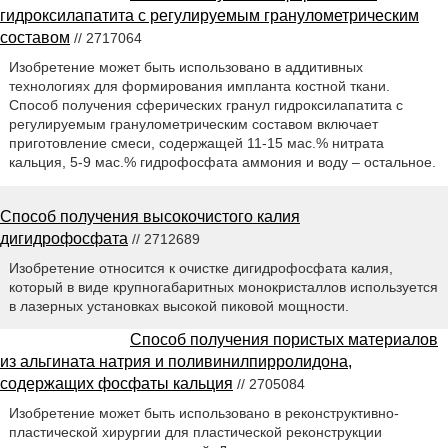
гидроксилапатита с регулируемым гранулометрическим
составом
// 2717064
Изобретение может быть использовано в аддитивных
технологиях для формирования импланта костной ткани.
Способ получения сферических гранул гидроксилапатита с
регулируемым гранулометрическим составом включает
приготовление смеси, содержащей 11-15 мас.% нитрата
кальция, 5-9 мас.% гидрофосфата аммония и воду – остальное.
Способ получения высокочистого калия
дигидрофосфата
// 2712689
Изобретение относится к очистке дигидрофосфата калия,
который в виде крупногабаритных монокристаллов используется
в лазерных установках высокой пиковой мощности.
Способ получения пористых материалов
из альгината натрия и поливинилпирролидона,
содержащих фосфаты кальция
// 2705084
Изобретение может быть использовано в реконструктивно-
пластической хирургии для пластической реконструкции