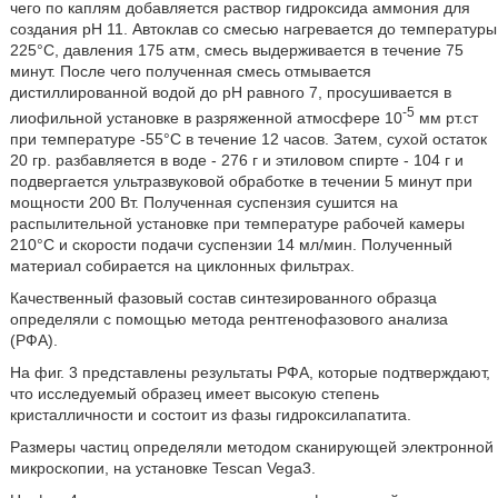
чего по каплям добавляется раствор гидроксида аммония для
создания рН 11. Автоклав со смесью нагревается до температуры
225°С, давления 175 атм, смесь выдерживается в течение 75
минут. После чего полученная смесь отмывается
дистиллированной водой до рН равного 7, просушивается в
-5
лиофильной установке в разряженной атмосфере 10
мм рт.ст
при температуре -55°С в течение 12 часов. Затем, сухой остаток
20 гр. разбавляется в воде - 276 г и этиловом спирте - 104 г и
подвергается ультразвуковой обработке в течении 5 минут при
мощности 200 Вт. Полученная суспензия сушится на
распылительной установке при температуре рабочей камеры
210°С и скорости подачи суспензии 14 мл/мин. Полученный
материал собирается на циклонных фильтрах.
Качественный фазовый состав синтезированного образца
определяли с помощью метода рентгенофазового анализа
(РФА).
На фиг. 3 представлены результаты РФА, которые подтверждают,
что исследуемый образец имеет высокую степень
кристалличности и состоит из фазы гидроксилапатита.
Размеры частиц определяли методом сканирующей электронной
микроскопии, на установке Tescan Vega3.