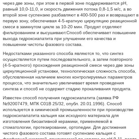
через две зоны, при этом в первой зоне поддерживается рН,
равный 10,0-11,0, и скорость движения потока 0,8-1,5 м/с, а во
второй зоне суспензию разбавляют в 400-500 раз и возвращают в
первую зону, обеспечивая 4-5-кратную циркуляцию реакционной
смеси в замкнутом цикле за 10-20 мин. Продукт отделяют
фильтрованием и высушивают.Способ обеспечивает повышение
выхода гидроксиапатита при улучшении его качества и
повышении чистоты фазового состава.
Недостатками указанного способа являются то, что синтез
осуществляется путем последовательного, а затем повторного
(4-5-кратного) прохождения реакционной смеси через две зоны
циркуляционной установки, технологическая сложность способа,
обусловленная наличием многих контролируемых параметров
процесса, что значительно увеличивает время проведения
синтеза и способ не содержит стадию прокаливания продукта.
Известен способ получения гидроксиапатита (заявка РФ
№92007479, МПК С01В 25/32, опубл. 20.01.1996). Способ
используется в химической промышленности при производстве
гидроксилапатита кальция как исходного материала для
изготовления биоактивной керамики, применяемой в
стоматологии, протезировании, ортопедии. Для достижения
чистого фазового состава готовят суспензию кальция с
фосфорной кислотой, приливаемой по каплям до рН 9-11, после