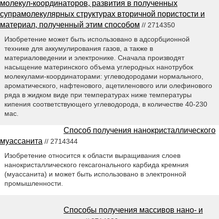
молекул-координаторов, развития в полученных
супрамолекулярных структурах вторичной пористости и
материал, полученный этим способом
// 2714350
Изобретение может быть использовано в адсорбционной
технике для аккумулирования газов, а также в
материаловедении и электронике. Сначала производят
насыщение материнского объема углеродных нанотрубок
молекулами-координаторами: углеводородами нормального,
ароматического, нафтенового, ацетиленового или олефинового
ряда в жидком виде при температурах ниже температуры
кипения соответствующего углеводорода, в количестве 40-230
мас.
Способ получения нанокристаллического
муассанита
// 2714344
Изобретение относится к области выращивания слоев
нанокристаллического гексагонального карбида кремния
(муассанита) и может быть использовано в электронной
промышленности.
Способы получения массивов нано- и