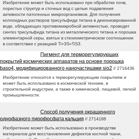
Изобретение может быть использовано при обработке почв,
пористых структур и сточных вод с целью подавления
активности патогенных микроорганизмов. Для получения
коллоидных растворов трисульфида титана в деионизированной
воде, обладающих противомикробной активностью, проводят
синтез трисульфида титана из металлического титана и порошка
элементарной серы, взятых в стехиометрическом соотношении
в соответствии с реакцией Ti+3S=TiS3.
Пигмент для терморегулирующих
покрытий космических аппаратов на основе порошка
baso4, модифицированного наночастицами sio2
// 2716436
Изобретение относится к терморегулирующим покрытиям и
может быть использовано в космической технике, в
строительной индустрии, а также в химической, пищевой, легкой
промышленности.
Способ получения окрашенного
однофазного пирофосфата кальция
// 2714188
Изобретение может быть использовано в производстве
материалов для восстановления дефектов костной ткани,