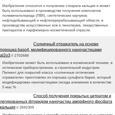
Изобретение относится к получению стеарата кальция и может
быть использовано в производстве получения композитов
поливинилхлорида (ПВХ), синтетических каучуков,
нефтедобывающей и нефтеперерабатывающей области, в
производстве искусственных кож и линолеума, лекарственных
препаратов и парфюмерно-косметической отрасли.
Солнечный отражатель на основе
порошка baso4, модифицированного наночастицами
al2o3
// 2702688
Изобретение может быть использовано в космической технике, в
оптическом приборостроении, в строительной индустрии.
Пигмент для покрытий класса «солнечные оптические
отражатели» приготовлен из порошка сульфата бария, который
модифицирован наночастицами оксида алюминия в количестве
5 мас.%.
Способ получения покрытых цитратом и
легированных фторидом наночастиц аморфного фосфата
кальция
// 2692309
Изобретение относится к способу получения покрытых цитратом