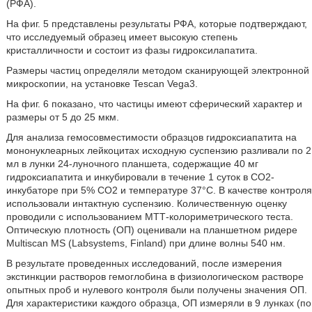
(РФА).
На фиг. 5 представлены результаты РФА, которые подтверждают,
что исследуемый образец имеет высокую степень
кристалличности и состоит из фазы гидроксилапатита.
Размеры частиц определяли методом сканирующей электронной
микроскопии, на установке Tescan Vega3.
На фиг. 6 показано, что частицы имеют сферический характер и
размеры от 5 до 25 мкм.
Для анализа гемосовместимости образцов гидроксиапатита на
мононуклеарных лейкоцитах исходную суспензию разливали по 2
мл в лунки 24-луночного планшета, содержащие 40 мг
гидроксиапатита и инкубировали в течение 1 суток в CO2-
инкубаторе при 5% CO2 и температуре 37°С. В качестве контроля
использовали интактную суспензию. Количественную оценку
проводили с использованием МТТ-колориметрического теста.
Оптическую плотность (ОП) оценивали на планшетном ридере
Multiscan MS (Labsystems, Finland) при длине волны 540 нм.
В результате проведенных исследований, после измерения
экстинкции растворов гемоглобина в физиологическом растворе
опытных проб и нулевого контроля были получены значения ОП.
Для характеристики каждого образца, ОП измеряли в 9 лунках (по