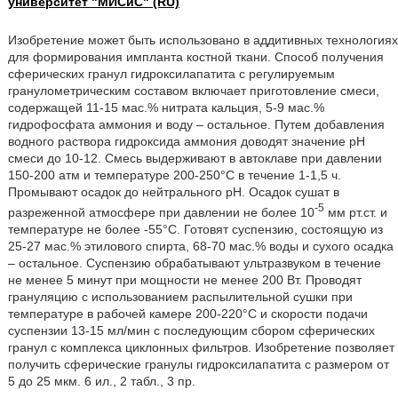
университет "МИСиС" (RU)
Изобретение может быть использовано в аддитивных технологиях
для формирования импланта костной ткани. Способ получения
сферических гранул гидроксилапатита с регулируемым
гранулометрическим составом включает приготовление смеси,
содержащей 11-15 мас.% нитрата кальция, 5-9 мас.%
гидрофосфата аммония и воду – остальное. Путем добавления
водного раствора гидроксида аммония доводят значение рН
смеси до 10-12. Смесь выдерживают в автоклаве при давлении
150-200 атм и температуре 200-250°С в течение 1-1,5 ч.
Промывают осадок до нейтрального рН. Осадок сушат в
-5
разреженной атмосфере при давлении не более 10
мм рт.ст. и
температуре не более -55°С. Готовят суспензию, состоящую из
25-27 мас.% этилового спирта, 68-70 мас.% воды и сухого осадка
– остальное. Суспензию обрабатывают ультразвуком в течение
не менее 5 минут при мощности не менее 200 Вт. Проводят
грануляцию с использованием распылительной сушки при
температуре в рабочей камере 200-220°С и скорости подачи
суспензии 13-15 мл/мин с последующим сбором сферических
гранул с комплекса циклонных фильтров. Изобретение позволяет
получить сферические гранулы гидроксилапатита с размером от
5 до 25 мкм. 6 ил., 2 табл., 3 пр.