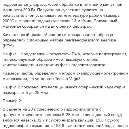
подвергается ультразвуковой обработке в течении 5 минут при
мощности 200 Вт. Полученная суспензия сушится на
распылительной установке при температуре рабочей камеры
200°С и скорости подачи суспензии 13 мл/мин. Полученный
материал собирается на циклонных фильтрах.
Качественный фазовый состав синтезированного образца
определяли с помощью метода рентгенофазового анализа
(РФА).
На фиг. 1 представлены результаты РФА, которые подтверждают,
что исследуемый образец имеет высокую степень
кристалличности и состоит из фазы гидроксилапатита.
Размеры частиц определяли методом сканирующей электронной
микроскопии, на установке Tescan Vega3.
На фиг. 2 показано, что частицы имеют сферический характер и
размеры от 5 до 25 мкм.
Пример 2:
В расчете на 20 г сферического гидроксилапатита с
гранулометрическим составом 5-25 мкм. в реакционный сосуд
вносится навеска 32,7 г сухого нитрата кальция, 15,8 г сухого
гидрофосфата аммония и 193,8 г дистиллированной воды, после