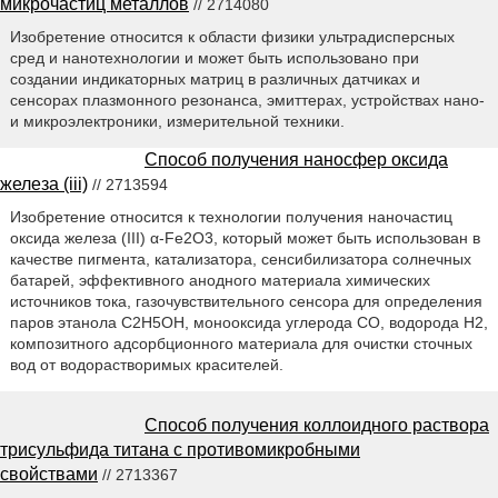
микрочастиц металлов
// 2714080
Изобретение относится к области физики ультрадисперсных
сред и нанотехнологии и может быть использовано при
создании индикаторных матриц в различных датчиках и
сенсорах плазмонного резонанса, эмиттерах, устройствах нано-
и микроэлектроники, измерительной техники.
Способ получения наносфер оксида
железа (iii)
// 2713594
Изобретение относится к технологии получения наночастиц
оксида железа (III) α-Fe2O3, который может быть использован в
качестве пигмента, катализатора, сенсибилизатора солнечных
батарей, эффективного анодного материала химических
источников тока, газочувствительного сенсора для определения
паров этанола C2H5OH, монооксида углерода CO, водорода H2,
композитного адсорбционного материала для очистки сточных
вод от водорастворимых красителей.
Способ получения коллоидного раствора
трисульфида титана с противомикробными
свойствами
// 2713367