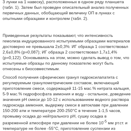
3 лунки на 1 навеску), расположенных в одном ряду планшета
(табл. 1). Затем был проведен описательный анализ полученных
первичных данных, обобщающий величину ОП в лунках с
опытными образцами и контролем (табл. 2).
Приведенные результаты показывают, что интенсивность
гемолиза индуцированного испытуемыми образцами материалов
достоверно не превышала 2±0,3%: ИГ образца 1 соответствовал
2,6±0,8% (р=0,087); ИГ образца 2 соответствовал 1,7±1,4%
(р=0,122). Основываясь на этом, можно сделать вывод о том, что
испытуемые образцы по данному показателю могут быть
отнесены к биосовместимым.
Способ получения сферических гранул гидроксилапатита с
регулируемым гранулометрическим составом, включающий
приготовление смеси, содержащей 11-15 мас.% нитрата кальция,
5-9 мас.% гидрофосфата аммония и воду - остальное, доведение
значения рН смеси до 10-12 с использованием водного раствора
гидроксида аммония, выдержку смеси в автоклаве при давлении
150-200 атм и температуре 200-250°С в течение 1-1,5 часов,
промывку осадка до нейтрального рН, сушку осадка в
-5
разреженной атмосфере при давлении не более 10
мм рт.ст. и
температуре не более -55°С, приготовление суспензии из