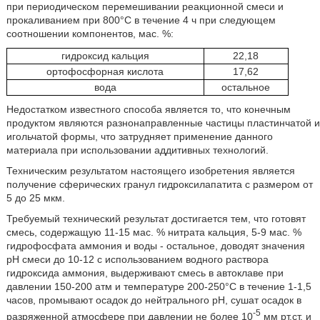
при периодическом перемешивании реакционной смеси и
прокаливанием при 800°С в течение 4 ч при следующем
соотношении компонентов, мас. %:
гидроксид кальция
22,18
ортофосфорная кислота
17,62
вода
остальное
Недостатком известного способа является то, что конечным
продуктом являются разнонаправленные частицы пластинчатой и
игольчатой формы, что затрудняет применение данного
материала при использовании аддитивных технологий.
Техническим результатом настоящего изобретения является
получение сферических гранул гидроксилапатита с размером от
5 до 25 мкм.
Требуемый технический результат достигается тем, что готовят
смесь, содержащую 11-15 мас. % нитрата кальция, 5-9 мас. %
гидрофосфата аммония и воды - остальное, доводят значения
рН смеси до 10-12 с использованием водного раствора
гидроксида аммония, выдерживают смесь в автоклаве при
давлении 150-200 атм и температуре 200-250°С в течение 1-1,5
часов, промывают осадок до нейтрального рН, сушат осадок в
-5
разряженной атмосфере при давлении не более 10
мм рт.ст. и