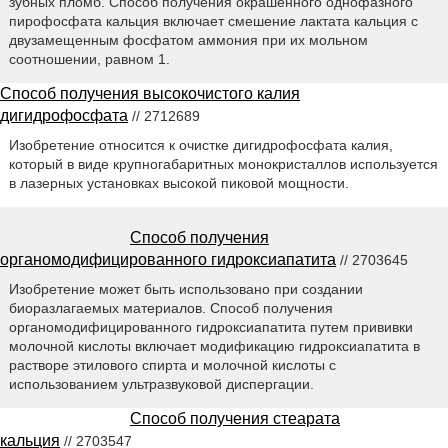
зубных пломб. Способ получения окрашенного однофазного
пирофосфата кальция включает смешение лактата кальция с
двузамещенным фосфатом аммония при их мольном
соотношении, равном 1.
Способ получения высокочистого калия
дигидрофосфата
// 2712689
Изобретение относится к очистке дигидрофосфата калия,
который в виде крупногабаритных монокристаллов используется
в лазерных установках высокой пиковой мощности.
Способ получения
органомодифицированного гидроксиапатита
// 2703645
Изобретение может быть использовано при создании
биоразлагаемых материалов. Способ получения
органомодифицированного гидроксиапатита путем прививки
молочной кислоты включает модификацию гидроксиапатита в
растворе этилового спирта и молочной кислоты с
использованием ультразвуковой диспергации.
Способ получения стеарата
кальция
// 2703547