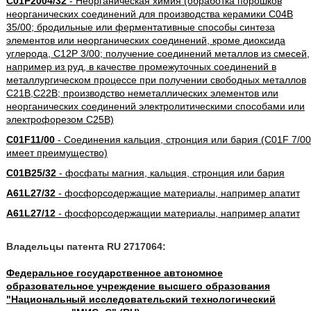
C01P2004/32
- Неорганическая химия (обработка порошков
неорганических соединений для производства керамики C04B
35/00; бродильные или ферментативные способы синтеза
элементов или неорганических соединений, кроме диоксида
углерода, C12P 3/00; получение соединений металлов из смесей,
например из руд, в качестве промежуточных соединений в
металлургическом процессе при получении свободных металлов
C21B,C22B; производство неметаллических элементов или
неорганических соединений электролитическими способами или
электрофорезом C25B)
C01F11/00
- Соединения кальция, стронция или бария (C01F 7/00
имеет преимущество)
C01B25/32
- фосфаты магния, кальция, стронция или бария
A61L27/32
- фосфорсодержащие материалы, например апатит
A61L27/12
- фосфорсодержащии материалы, например апатит
Владельцы патента RU 2717064:
Федеральное государственное автономное
образовательное учреждение высшего образования
"Национальный исследовательский технологический