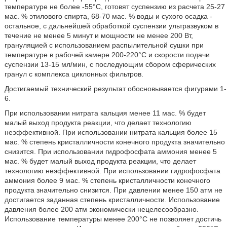
температуре не более -55°С, готовят суспензию из расчета 25-27
мас. % этилового спирта, 68-70 мас. % воды и сухого осадка -
остальное, с дальнейшей обработкой суспензии ультразвуком в
течение не менее 5 минут и мощности не менее 200 Вт,
грануляцией с использованием распылительной сушки при
температуре в рабочей камере 200-220°С и скорости подачи
суспензии 13-15 мл/мин, с последующим сбором сферических
гранул с комплекса циклонных фильтров.
Достигаемый технический результат обосновывается фигурами 1-
6.
При использовании нитрата кальция менее 11 мас. % будет
малый выход продукта реакции, что делает технологию
неэффективной. При использовании нитрата кальция более 15
мас. % степень кристалличности конечного продукта значительно
снизится. При использовании гидрофосфата аммония менее 5
мас. % будет малый выход продукта реакции, что делает
технологию неэффективной. При использовании гидрофосфата
аммония более 9 мас. % степень кристалличности конечного
продукта значительно снизится. При давлении менее 150 атм не
достигается заданная степень кристалличности. Использование
давления более 200 атм экономически нецелесообразно.
Использование температуры менее 200°С не позволяет достичь