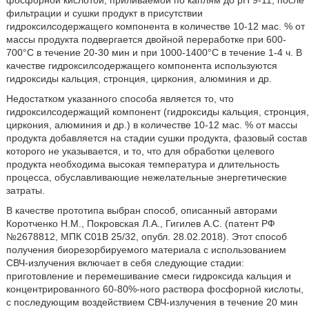
фильтрации и сушки продукт в присутствии
гидроксилсодержащего компонента в количестве 10-12 мас. % от
массы продукта подвергается двойной переработке при 600-
700°С в течение 20-30 мин и при 1000-1400°С в течение 1-4 ч. В
качестве гидроксилсодержащего компонента используются
гидроксиды кальция, стронция, циркония, алюминия и др.
Недостатком указанного способа является то, что
гидроксилсодержащий компонент (гидроксиды кальция, стронция,
циркония, алюминия и др.) в количестве 10-12 мас. % от массы
продукта добавляется на стадии сушки продукта, фазовый состав
которого не указывается, и то, что для обработки целевого
продукта необходима высокая температура и длительность
процесса, обуславливающие нежелательные энергетические
затраты.
В качестве прототипа выбран способ, описанный авторами
Коротченко Н.М., Покровская Л.А., Гигилев А.С. (патент РФ
№2678812, МПК С01В 25/32, опубл. 28.02.2018). Этот способ
получения биорезорбируемого материала с использованием
СВЧ-излучения включает в себя следующие стадии:
приготовление и перемешивание смеси гидроксида кальция и
концентрированного 60-80%-ного раствора фосфорной кислоты,
с последующим воздействием СВЧ-излучения в течение 20 мин