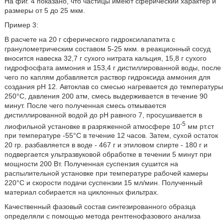
На фиг. 4 показано, что частицы имеют сферический характер и
размеры от 5 до 25 мкм.
Пример 3:
В расчете на 20 г сферического гидроксилапатита с
гранулометрическим составом 5-25 мкм. в реакционный сосуд
вносится навеска 32,7 г сухого нитрата кальция, 15,8 г сухого
гидрофосфата аммония и 153,4 г дистиллированной воды, после
чего по каплям добавляется раствор гидроксида аммония для
создания рН 12. Автоклав со смесью нагревается до температуры
250°С, давления 200 атм, смесь выдерживается в течение 90
минут. После чего полученная смесь отмывается
дистиллированной водой до рН равного 7, просушивается в
-5
лиофильной установке в разряженной атмосфере 10
мм рт.ст
при температуре -55°С в течение 12 часов. Затем, сухой остаток
20 гр. разбавляется в воде - 467 г и этиловом спирте - 180 г и
подвергается ультразвуковой обработке в течении 5 минут при
мощности 200 Вт. Полученная суспензия сушится на
распылительной установке при температуре рабочей камеры
220°С и скорости подачи суспензии 15 мл/мин. Полученный
материал собирается на циклонных фильтрах.
Качественный фазовый состав синтезированного образца
определяли с помощью метода рентгенофазового анализа