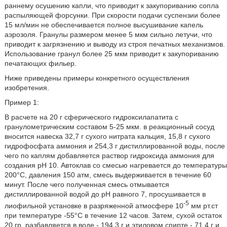
раннему осушению капли, что приводит к закупориванию сопла
распыляющей форсунки. При скорости подачи суспензии более
15 мл/мин не обеспечивается полное высушивание капель
аэрозоля. Гранулы размером менее 5 мкм сильно летучи, что
приводит к загрязнению и выводу из строя печатных механизмов.
Использование гранул более 25 мкм приводит к закупориванию
печатающих фильер.
Ниже приведены примеры конкретного осуществления
изобретения.
Пример 1:
В расчете на 20 г сферического гидроксилапатита с
гранулометрическим составом 5-25 мкм. в реакционный сосуд
вносится навеска 32,7 г сухого нитрата кальция, 15,8 г сухого
гидрофосфата аммония и 254,3 г дистиллированной воды, после
чего по каплям добавляется раствор гидроксида аммония для
создания рН 10. Автоклав со смесью нагревается до температуры
200°С, давления 150 атм, смесь выдерживается в течение 60
минут. После чего полученная смесь отмывается
дистиллированной водой до рН равного 7, просушивается в
-5
лиофильной установке в разряженной атмосфере 10
мм рт.ст
при температуре -55°С в течение 12 часов. Затем, сухой остаток
20 гр. разбавляется в воде - 194,3 г и этиловом спирте - 71,4 г и