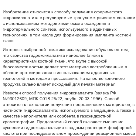
Изобретение относится к способу получения сферического
гидроксилапатита с регулируемым гранулометрическим составом
с использованием методов химического осаждения и
гидротермального синтеза, используемого в аддитивных
технологиях, в том числе для формирования импланта костной
ткани.
Интерес к выбранной тематике исследования обусловлен тем,
что свойства гидроксилапатита наиболее близки к
характеристикам костной ткани, что вкупе с высокой
биосовместимостью делает этот материал востребованным в
области протезирования с использованием аддитивных
технологий и методами прессования. На качество конечного
продукта сильно влияет исходный для печати материал.
Известен способ получения гидроксиапатита (заявка РФ
№93012609, МПК С01В 25/22, опубл. 20.03.1996). Способ
относится к технологии получения неорганических материалов, в
частности гидроксиапатита, используемого в медицине, а также в
качестве наполнителя или сорбента в газожидкостной
хроматографии. Предлагаемый способ включает смешение
суспензии гидроксида кальция с водным раствором фосфорной
кислоты при последовательном прохождении реакционной смеси