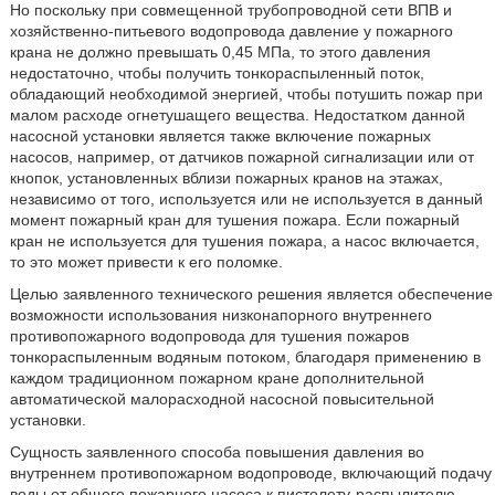
Но поскольку при совмещенной трубопроводной сети ВПВ и
хозяйственно-питьевого водопровода давление у пожарного
крана не должно превышать 0,45 МПа, то этого давления
недостаточно, чтобы получить тонкораспыленный поток,
обладающий необходимой энергией, чтобы потушить пожар при
малом расходе огнетушащего вещества. Недостатком данной
насосной установки является также включение пожарных
насосов, например, от датчиков пожарной сигнализации или от
кнопок, установленных вблизи пожарных кранов на этажах,
независимо от того, используется или не используется в данный
момент пожарный кран для тушения пожара. Если пожарный
кран не используется для тушения пожара, а насос включается,
то это может привести к его поломке.
Целью заявленного технического решения является обеспечение
возможности использования низконапорного внутреннего
противопожарного водопровода для тушения пожаров
тонкораспыленным водяным потоком, благодаря применению в
каждом традиционном пожарном кране дополнительной
автоматической малорасходной насосной повысительной
установки.
Сущность заявленного способа повышения давления во
внутреннем противопожарном водопроводе, включающий подачу
воды от общего пожарного насоса к пистолету-распылителю