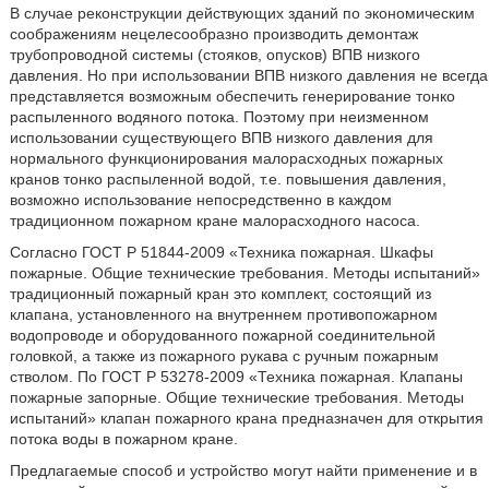
В случае реконструкции действующих зданий по экономическим
соображениям нецелесообразно производить демонтаж
трубопроводной системы (стояков, опусков) ВПВ низкого
давления. Но при использовании ВПВ низкого давления не всегда
представляется возможным обеспечить генерирование тонко
распыленного водяного потока. Поэтому при неизменном
использовании существующего ВПВ низкого давления для
нормального функционирования малорасходных пожарных
кранов тонко распыленной водой, т.е. повышения давления,
возможно использование непосредственно в каждом
традиционном пожарном кране малорасходного насоса.
Согласно ГОСТ Р 51844-2009 «Техника пожарная. Шкафы
пожарные. Общие технические требования. Методы испытаний»
традиционный пожарный кран это комплект, состоящий из
клапана, установленного на внутреннем противопожарном
водопроводе и оборудованного пожарной соединительной
головкой, а также из пожарного рукава с ручным пожарным
стволом. По ГОСТ Р 53278-2009 «Техника пожарная. Клапаны
пожарные запорные. Общие технические требования. Методы
испытаний» клапан пожарного крана предназначен для открытия
потока воды в пожарном кране.
Предлагаемые способ и устройство могут найти применение и в