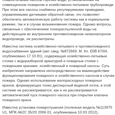
совмещенном пожарном и хозяйственно-питьевом трубопроводе.
При этом все насосы снабжены регулируемыми приводами,
управляемыми датчиками обратной связи, что позволяет
обеспечить автоматическую работу системы как в нормальном
режиме, так и в случае возникновения пожара. Однако вопросы,
связанные с обеспечением тонкораспыленной воды на
действующем во внутреннем противопожарном низконапорном
водопроводе, не рассмотрены.
Известна система хозяйственно-питьевого и противопожарного
водоснабжения зданий (авт. свид. №872669, М. Кл. Е0В 67/04,
опубликовано 17.10.81), содержащая хозяйственно-питьевые
стояки с водоразборной арматурой и пожарные стояки с
пожарными кранами, хозяйственный и пожарный насосы. Суть
изобретения направлена непосредственно на взаимодействие
функционирования пожарного и хозяйственного насосов в случае
пожара. Однако использование малорасходных пожарных
кранов, формирующих тонко дисперсный водяной поток, в этой
системе не рассматривается, как и не рассматривается
автоматический пуск пожарного насоса при открытии клапана
пожарного крана.
Известна установка пожаротушения (полезная модель №113970
U1, МПК А62С 35/20 2006.01, опубликована 10.03.2012),