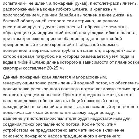
испытаний» не шланг, а пожарный рукав), пистолет-распылитель,
расположенный на конце гибкого шланга, и крепежным
приспособлением, причем барабан выполнен в виде диска, на
боковой образующей которого симметрично, на равном
расстоянии друг от друга закреплены L-образные элементы,
образующие цилиндрический желоб для укладки гибкого шланга,
при этом крепежное приспособление представляет собой
прикрепленный к стене кронштейн Т-образной формы с
поперечной и вертикальной трубчатой штангой, в средней части
которой врезан патрубок, на котором размещается узел подачи
воды в гибкий шланг, длина которого в зависимости от планировки
квартиры составляет 20-25 м.
Данный пожарный кран является малорасходным,
генерирующим тонко распыленный водяной поток, но обеспечить
подачу тонко распыленного водяного потока возможно только при
соответствующем давлении. При этом предполагается, что это
давление должен обеспечивать общий пожарный насос,
находящийся в насосной станции. Так как пожарный кран должен
подключаться к хозяйственно-питьевому водопроводу, то
давление у пистолета-распылителя будет недостаточным для
создания тонко распыленного потока. Кроме того, этим
устройством не предусмотрено автоматическое включение
основного пожарного насоса традиционного внутреннего