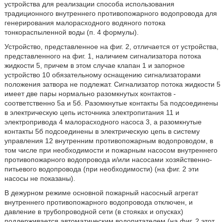
устройства для реализации способа использования
традиционного внутреннего противопожарного водопровода для
генерирования малорасходного водяного потока
тонкораспыленной воды (п. 4 формулы).
Устройство, представленное на фиг. 2, отличается от устройства,
представленного на фиг. 1, наличием сигнализатора потока
жидкости 5, причем в этом случае клапан 1 и запорное
устройство 10 обязательному оснащению сигнализаторами
положения затвора не подлежат. Сигнализатор потока жидкости 5
имеет две пары нормально разомкнутых контактов -
соответственно 5а и 5б. Разомкнутые контакты 5а подсоединены
в электрическую цепь источника электропитания 11 и
электропривода 4 малорасходного насоса 3, а разомкнутые
контакты 5б подсоединены в электрическую цепь в систему
управления 12 внутренним противопожарным водопроводом, в
том числе при необходимости и пожарным насосом внутреннего
противопожарного водопровода и/или насосами хозяйственно-
питьевого водопровода (при необходимости) (на фиг. 2 эти
насосы не показаны).
В дежурном режиме основной пожарный насосный агрегат
внутреннего противопожарного водопровода отключен, и
давление в трубопроводной сети (в стояках и опусках)
поддерживается автоматическим водопитателем (на фиг. 2 этот