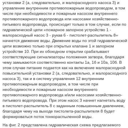
установки 2 (а, следовательно, и малорасходного насоса 3) и
управление внутренним противопожарным водопроводом, в том
числе при необходимости и пожарным насосом внутреннего
противопожарного водопровода или насосами хозяйственно-
питьевого водопровода, происходит только в том случае, если по
гидравлической цепи «пожарное запорное устройство 1 -
малорасходный насос 3 - рукав 6 - пистолет-распылитель 8»
начнется движение воды. Движение воды по этой гидравлической
цепи возможно только при открытых клапане 1 и запорном
устройстве 10. При их обоюдном открытии срабатывают
соответствующие сигнализаторы положения затвора, благодаря
чему замыкаются соответственно контакты 1а, 1б и 10а, 10б. В
этом случае питание подается как на включение малорасходной
повысительной установки 2 (а, следовательно, и малорасходного
насоса 3), так и в систему управления 12 внутренним
противопожарным водопроводом, в том числе при
необходимости и пожарным насосом внутреннего
противопожарного водопровода и/или насосами хозяйственно-
питьевого водопровода. При этом насос 3 начнет нагнетать воду
в пистолет-распылитель 8 с заданным повышенным давлением,
благодаря чему на выходе пистолета-распылителя 8 будет
формироваться поток тонкораспыленной воды.
На фиг. 2 представлена гидравлическая схема предлагаемого