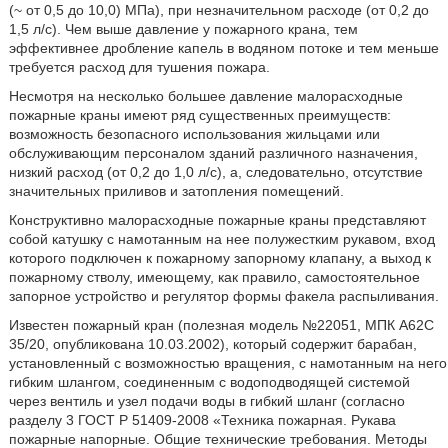
(~ от 0,5 до 10,0) МПа), при незначительном расходе (от 0,2 до
1,5 л/с). Чем выше давление у пожарного крана, тем
эффективнее дробление капель в водяном потоке и тем меньше
требуется расход для тушения пожара.
Несмотря на несколько большее давление малорасходные
пожарные краны имеют ряд существенных преимуществ:
возможность безопасного использования жильцами или
обслуживающим персоналом зданий различного назначения,
низкий расход (от 0,2 до 1,0 л/с), а, следовательно, отсутствие
значительных приливов и затопления помещений.
Конструктивно малорасходные пожарные краны представляют
собой катушку с намотанным на нее полужестким рукавом, вход
которого подключен к пожарному запорному клапану, а выход к
пожарному стволу, имеющему, как правило, самостоятельное
запорное устройство и регулятор формы факела распыливания.
Известен пожарный кран (полезная модель №22051, МПК А62С
35/20, опубликована 10.03.2002), который содержит барабан,
установленный с возможностью вращения, с намотанным на него
гибким шлангом, соединенным с водоподводящей системой
через вентиль и узел подачи воды в гибкий шланг (согласно
разделу 3 ГОСТ Р 51409-2008 «Техника пожарная. Рукава
пожарные напорные. Общие технические требования. Методы