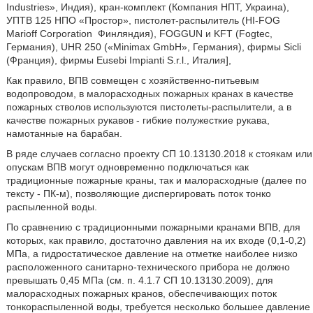
Industries», Индия), кран-комплект (Компания НПТ, Украина),
УПТВ 125 НПО «Простор», пистолет-распылитель (HI-FOG
Marioff Corporation
Финляндия), FOGGUN и KFT (Fogtec,
Германия), UHR 250 («Minimax GmbH», Германия), фирмы Sicli
(Франция), фирмы Eusebi Impianti S.r.l., Италия],
Как правило, ВПВ совмещен с хозяйственно-питьевым
водопроводом, в малорасходных пожарных кранах в качестве
пожарных стволов используются пистолеты-распылители, а в
качестве пожарных рукавов - гибкие полужесткие рукава,
намотанные на барабан.
В ряде случаев согласно проекту СП 10.13130.2018 к стоякам или
опускам ВПВ могут одновременно подключаться как
традиционные пожарные краны, так и малорасходные (далее по
тексту - ПК-м), позволяющие диспергировать поток тонко
распыленной воды.
По сравнению с традиционными пожарными кранами ВПВ, для
которых, как правило, достаточно давления на их входе (0,1-0,2)
МПа, а гидростатическое давление на отметке наиболее низко
расположенного санитарно-технического прибора не должно
превышать 0,45 МПа (см. п. 4.1.7 СП 10.13130.2009), для
малорасходных пожарных кранов, обеспечивающих поток
тонкораспыленной воды, требуется несколько большее давление