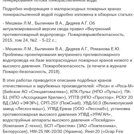
генерирования потока тонкораспыленной воды.
Подробно информация о малорасходных пожарных кранах
тонкораспыленной водой подробно изложена в обзорных статьях:
- Мешман Л.М., Былинкин В.А., Дидяев А.Г. Об
актуализированной версии свода правил «Внутренний
противопожарный водопровод». Пожаровзрывобезопасность,
2015, том 24, №2. - 5-22 с.;
- Мешман Л.М., Былинкин В.А., Дидяев А.Г., Романова Е.Ю.
Проблемы проектирования внутреннего противопожарного
водопровода на базе малорасходных пожарных кранов низкого и
высокого давления. Пожаробезопасность. (в печати в журнале
Пожаро-безопасность, 2018).
В этих работах приводится описание подобных кранов
отечественных и зарубежных производителей: «Роса» и «Роса-М»
(Бийское АО «Спецавтоматика»), КПК-Пульс (НПО «Пульс»), ПК-
Б1 (НПО «Ассоциация Крилак»), УПТВ (НПО «Простор», РСКУ 20
ВД (ЗАО «ЭФЭР»), СРП-25У (ПожСнаб), УВД-50,0 (Великолукский
завод «Лесхоз-маш»), УПВД Ермак (ООО «Лесснаб»), установка
противопожарная высокого давления УПВД «УРАГАН»,
водоструйные аппараты высокого давления «Посейдон»
(Компания Z-техно), БСП «Престиж» (ЗАО «Пожтехника»,
Белоруссия), HW-25 NK-20/30 (Украина), Reel-20 («Grap Fire