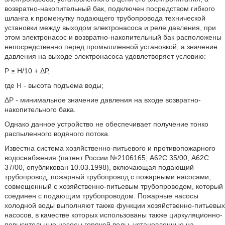
возвратно-накопительный бак, подключен посредством гибкого
шланга к промежутку подающего трубопровода технической
установки между выходом электронасоса и реле давления, при
этом электронасос и возвратно-накопительный бак расположены
непосредственно перед промышленной установкой, а значение
давления на выходе электронасоса удовлетворяет условию:
Р ≥ Н/10 + ΔР,
где Н - высота подъема воды;
ΔР - минимальное значение давления на входе возвратно-
накопительного бака.
Однако данное устройство не обеспечивает получение тонко
распыленного водяного потока.
Известна система хозяйственно-питьевого и противопожарного
водоснабжения (патент России №2106165, А62С 35/00, А62С
37/00, опубликован 10.03.1998), включающая подающий
трубопровод, пожарный трубопровод с пожарными насосами,
совмещенный с хозяйственно-питьевым трубопроводом, который
соединен с подающим трубопроводом. Пожарные насосы
холодной воды выполняют также функции хозяйственно-питьевых
насосов, в качестве которых использованы также циркуляционно-
повысительные насосы горячей воды, установленные на