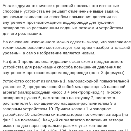
Анализ других технических решений показал, что известные
способы и устройства не решают отмеченные выше задачи,
решаемые заявленным способом повышения давления во
внутреннем противопожарном водопроводе для тушения
пожаров тонко распыленным водяным потоком и устройством
для его реализации.
На основании изложенного можно сделать вывод, что заявляемое
техническое решение соответствует критерию «изобретательский
уровень», а само изобретение является новым.
На фиг. 1 представлена гидравлическая схема предлагаемого
устройства для реализации способа повышения давления во
внутреннем противопожарном водопроводе (по п. 3 формулы).
Устройство состоит из клапана 1, малорасходной повысительной
установки 2, представляющей собой малорасходный наносной
агрегат (малорасходный насос 3 + электропривод 4), гибкого
пожарного рукава 6, намотанного на катушку 7, пистолета-
распылителя 8, оснащенного насадком-распылителем 9 и
запорным устройством 10. Причем клапан 1 и запорное
устройство 10 снабжены сигнализатором положения затвора (на
фиг. 1 не показаны). Каждый сигнализатор положения затвора
имеет по две пары нормально разомкнутых контактов -
соответственно 1а, 1б и 10а, 10б. Источником электропитания 11