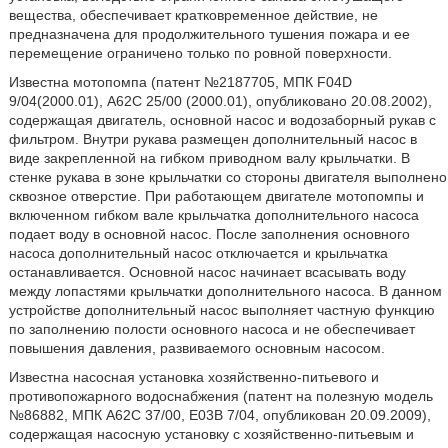
вещества, обеспечивает кратковременное действие, не
предназначена для продолжительного тушения пожара и ее
перемещение ограничено только по ровной поверхности.
Известна мотопомпа (патент №2187705, МПК F04D
9/04(2000.01), А62С 25/00 (2000.01), опубликовано 20.08.2002),
содержащая двигатель, основной насос и водозаборный рукав с
фильтром. Внутри рукава размещен дополнительный насос в
виде закрепленной на гибком приводном валу крыльчатки. В
стенке рукава в зоне крыльчатки со стороны двигателя выполнено
сквозное отверстие. При работающем двигателе мотопомпы и
включенном гибком вале крыльчатка дополнительного насоса
подает воду в основной насос. После заполнения основного
насоса дополнительный насос отключается и крыльчатка
останавливается. Основной насос начинает всасывать воду
между лопастями крыльчатки дополнительного насоса. В данном
устройстве дополнительный насос выполняет частную функцию
по заполнению полости основного насоса и не обеспечивает
повышения давления, развиваемого основным насосом.
Известна насосная установка хозяйственно-питьевого и
противопожарного водоснабжения (патент на полезную модель
№86882, МПК А62С 37/00, Е03В 7/04, опубликован 20.09.2009),
содержащая насосную установку с хозяйственно-питьевым и