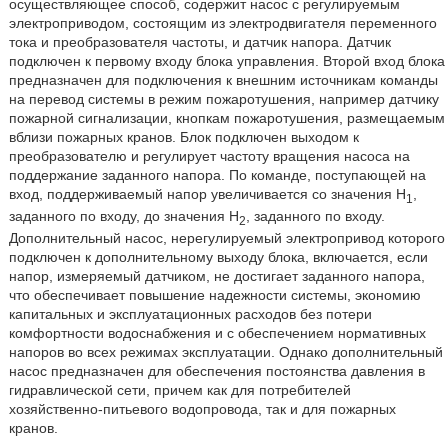
осуществляющее способ, содержит насос с регулируемым
электроприводом, состоящим из электродвигателя переменного
тока и преобразователя частоты, и датчик напора. Датчик
подключен к первому входу блока управления. Второй вход блока
предназначен для подключения к внешним источникам команды
на перевод системы в режим пожаротушения, например датчику
пожарной сигнализации, кнопкам пожаротушения, размещаемым
вблизи пожарных кранов. Блок подключен выходом к
преобразователю и регулирует частоту вращения насоса на
поддержание заданного напора. По команде, поступающей на
вход, поддерживаемый напор увеличивается со значения H
,
1
заданного по входу, до значения Н
, заданного по входу.
2
Дополнительный насос, нерегулируемый электропривод которого
подключен к дополнительному выходу блока, включается, если
напор, измеряемый датчиком, не достигает заданного напора,
что обеспечивает повышение надежности системы, экономию
капитальных и эксплуатационных расходов без потери
комфортности водоснабжения и с обеспечением нормативных
напоров во всех режимах эксплуатации. Однако дополнительный
насос предназначен для обеспечения постоянства давления в
гидравлической сети, причем как для потребителей
хозяйственно-питьевого водопровода, так и для пожарных
кранов.