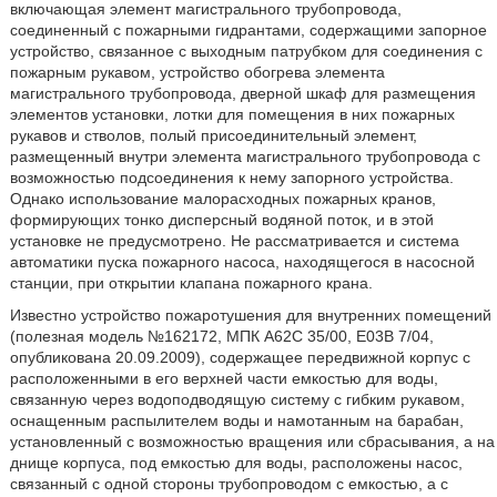
включающая элемент магистрального трубопровода,
соединенный с пожарными гидрантами, содержащими запорное
устройство, связанное с выходным патрубком для соединения с
пожарным рукавом, устройство обогрева элемента
магистрального трубопровода, дверной шкаф для размещения
элементов установки, лотки для помещения в них пожарных
рукавов и стволов, полый присоединительный элемент,
размещенный внутри элемента магистрального трубопровода с
возможностью подсоединения к нему запорного устройства.
Однако использование малорасходных пожарных кранов,
формирующих тонко дисперсный водяной поток, и в этой
установке не предусмотрено. Не рассматривается и система
автоматики пуска пожарного насоса, находящегося в насосной
станции, при открытии клапана пожарного крана.
Известно устройство пожаротушения для внутренних помещений
(полезная модель №162172, МПК А62С 35/00, Е03В 7/04,
опубликована 20.09.2009), содержащее передвижной корпус с
расположенными в его верхней части емкостью для воды,
связанную через водоподводящую систему с гибким рукавом,
оснащенным распылителем воды и намотанным на барабан,
установленный с возможностью вращения или сбрасывания, а на
днище корпуса, под емкостью для воды, расположены насос,
связанный с одной стороны трубопроводом с емкостью, а с