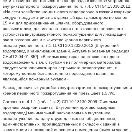
сети хозяйственно-питьевого водопровода в качестве устройства
внутриквартирного пожаротушения, по п. 7.4.5 СП 54.13330.2012:
«На сети хозяйственно-питьевого водопровода в каждой квартире
следует предусматривать отдельный кран диаметром не менее
15 мм для присоединения шланга, оборудованного
распылителем, для использования его в качестве первичного
устройства внутриквартирного пожаротушения для ликвидации
очага возгорания» и в качестве кранов первичного
пожаротушения по п. 7.1.11 СП 30.13330.2012 [Внутренний
водопровод и канализация зданий. Актуализированная редакция
СНиП 2.04.01-85*]: «В жилых квартирах на стояке холодного
водоснабжения, в т.ч. с трубами из полимерных материалов,
следует устанавливать кран первичного пожаротушения, к
которому должен быть постоянно подсоединен шланг, не
являющийся пожарным рукавом».
Расход первичных устройств внутриквартирного пожаротушения и
кранов первичного пожаротушения не превышает 1,5 л/с.
Согласно п. 4.1.1 (табл. 1 и 2) СП 10.13130.2009 [Системы
противопожарной защиты. Внутренний противопожарный
водопровод] минимальный расход воды на внутреннее
пожаротушение на одну струю для жилых, общественных,
административных, производственных и складских зданий в
зависимости от пожарной опасности помещения (высоты здания,