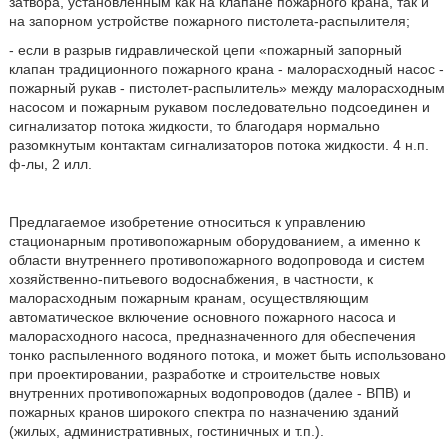
затвора, установленным как на клапане пожарного крана, так и
на запорном устройстве пожарного пистолета-распылителя;
- если в разрыв гидравлической цепи «пожарный запорный
клапан традиционного пожарного крана - малорасходный насос -
пожарный рукав - пистолет-распылитель» между малорасходным
насосом и пожарным рукавом последовательно подсоединен и
сигнализатор потока жидкости, то благодаря нормально
разомкнутым контактам сигнализаторов потока жидкости. 4 н.п.
ф-лы, 2 илл.
Предлагаемое изобретение относиться к управлению
стационарным противопожарным оборудованием, а именно к
области внутреннего противопожарного водопровода и систем
хозяйственно-питьевого водоснабжения, в частности, к
малорасходным пожарным кранам, осуществляющим
автоматическое включение основного пожарного насоса и
малорасходного насоса, предназначенного для обеспечения
тонко распыленного водяного потока, и может быть использовано
при проектировании, разработке и строительстве новых
внутренних противопожарных водопроводов (далее - ВПВ) и
пожарных кранов широкого спектра по назначению зданий
(жилых, административных, гостиничных и т.п.).