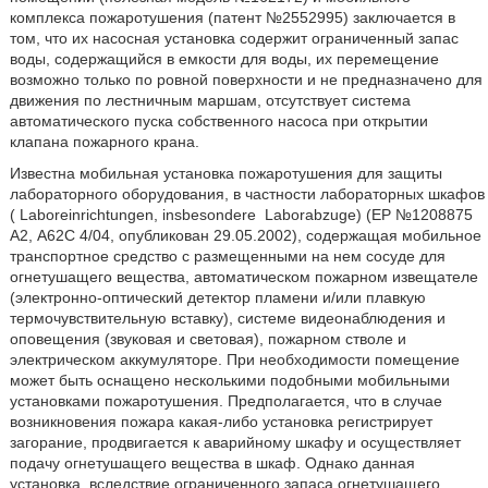
комплекса пожаротушения (патент №2552995) заключается в
том, что их насосная установка содержит ограниченный запас
воды, содержащийся в емкости для воды, их перемещение
возможно только по ровной поверхности и не предназначено для
движения по лестничным маршам, отсутствует система
автоматического пуска собственного насоса при открытии
клапана пожарного крана.
Известна мобильная установка пожаротушения для защиты
лабораторного оборудования, в частности лабораторных шкафов
(
Laboreinrichtungen, insbesondere
Laborabzuge) (ЕР №1208875
А2, А62С 4/04, опубликован 29.05.2002), содержащая мобильное
транспортное средство с размещенными на нем сосуде для
огнетушащего вещества, автоматическом пожарном извещателе
(электронно-оптический детектор пламени и/или плавкую
термочувствительную вставку), системе видеонаблюдения и
оповещения (звуковая и световая), пожарном стволе и
электрическом аккумуляторе. При необходимости помещение
может быть оснащено несколькими подобными мобильными
установками пожаротушения. Предполагается, что в случае
возникновения пожара какая-либо установка регистрирует
загорание, продвигается к аварийному шкафу и осуществляет
подачу огнетушащего вещества в шкаф. Однако данная
установка, вследствие ограниченного запаса огнетушащего