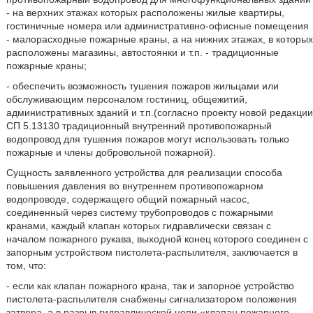
- на верхних этажах которых расположены жилые квартиры,
гостиничные номера или административно-офисные помещения
- малорасходные пожарные краны, а на нижних этажах, в которых
расположены магазины, автостоянки и т.п. - традиционные
пожарные краны;
- обеспечить возможность тушения пожаров жильцами или
обслуживающим персоналом гостиниц, общежитий,
административных зданий и т.п.(согласно проекту новой редакции
СП 5.13130 традиционный внутренний противопожарный
водопровод для тушения пожаров могут использовать только
пожарные и члены добровольной пожарной).
Сущность заявленного устройства для реализации способа
повышения давления во внутреннем противопожарном
водопроводе, содержащего общий пожарный насос,
соединенный через систему трубопроводов с пожарными
кранами, каждый клапан которых гидравлически связан с
началом пожарного рукава, выходной конец которого соединен с
запорным устройством пистолета-распылителя, заключается в
том, что:
- если как клапан пожарного крана, так и запорное устройство
пистолета-распылителя снабжены сигнализатором положения
затвора, а в разрыв гидравлической цепи «клапан пожарного