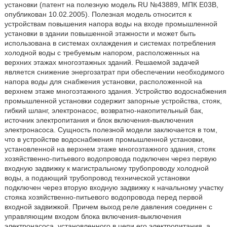
установки (патент на полезную модель RU №43889, МПК Е03В,
опубликован 10.02.2005). Полезная модель относится к
устройствам повышения напора воды на входе промышленной
установки в здании повышенной этажности и может быть
использована в системах охлаждения и системах потребления
холодной воды с требуемым напором, расположенных на
верхних этажах многоэтажных зданий. Решаемой задачей
является снижение энергозатрат при обеспечении необходимого
напора воды для снабжения установки, расположенной на
верхнем этаже многоэтажного здания. Устройство водоснабжения
промышленной установки содержит запорные устройства, стояк,
гибкий шланг, электронасос, возвратно-накопительный бак,
источник электропитания и блок включения-выключения
электронасоса. Сущность полезной модели заключается в том,
что в устройстве водоснабжения промышленной установки,
установленной на верхнем этаже многоэтажного здания, стояк
хозяйственно-питьевого водопровода подключен через первую
входную задвижку к магистральному трубопроводу холодной
воды, а подающий трубопровод технической установки
подключен через вторую входную задвижку к начальному участку
стояка хозяйственно-питьевого водопровода перед первой
входной задвижкой. Причем выход реле давления соединен с
управляющим входом блока включения-выключения
электронасоса, установленного в цепи его электропитания, а