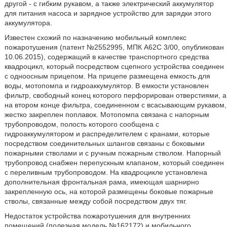
другой - с гибким рукавом, а также электрический аккумулятор
для питания насоса и зарядное устройство для зарядки этого
аккумулятора.
Известен схожий по назначению мобильный комплекс
пожаротушения (патент №2552995, МПК А62С 3/00, опубликован
10.06.2015), содержащий в качестве транспортного средства
квадроцикл, который посредством сцепного устройства соединен
с одноосным прицепом. На прицепе размещена емкость для
воды, мотопомпа и гидроаккумулятор. В емкости установлен
фильтр, свободный конец которого перфорирован отверстиями, а
на втором конце фильтра, соединенном с всасывающим рукавом,
жестко закреплен поплавок. Мотопомпа связана с напорным
трубопроводом, полость которого сообщена с
гидроаккумулятором и распределителем с кранами, которые
посредством соединительных шлангов связаны с боковыми
пожарными стволами и с ручным пожарным стволом. Напорный
трубопровод снабжен перепускным клапаном, который соединен
с переливным трубопроводом. На квадроцикле установлена
дополнительная фронтальная рама, имеющая шарнирно
закрепленную ось, на которой размещены боковые пожарные
стволы, связанные между собой посредством двух тяг.
Недостаток устройства пожаротушения для внутренних
помещений (полезная модель №162172) и мобильного