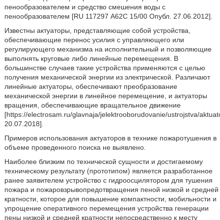
пенообразователем и средство смешения воды с
пенообразователем [RU 117297 А62С 15/00 Опубл. 27.06.2012].
Известны актуаторы, представляющие собой устройства,
обеспечивающие перенос усилия с управляющего или
регулирующего механизма на исполнительный и позволяющие
выполнять круговые либо линейные перемещения. В
большинстве случаев такие устройства применяются с целью
получения механической энергии из электрической. Различают
линейные актуаторы, обеспечивают преобразование
механической энергии в линейное перемещение, и актуаторы
вращения, обеспечивающие вращательное движение
[https://electrosam.ru/glavnaja/jelektrooborudovanie/ustrojstva/aktuat
20.07.2018].
Примеров использования актуаторов в технике пожаротушения в
объеме проведенного поиска не выявлено.
Наиболее близким по технической сущности и достигаемому
техническому результату (прототипом) является разработанное
ранее заявителем устройство с гидроосцилятором для тушения
пожара и пожаровзрывопредотвращения пеной низкой и средней
кратности, которое для повышение компактности, мобильности и
упрощение оперативного перемещения устройства генерации
пены низкой и средней кратности непосредственно к месту