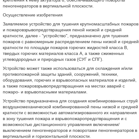
крепления к нему актуатора 6, обеспечивающего повороты
пеногенераторов в вертикальной плоскости.
Осуществление изобретения
Заявляемое устройство для тушения крупномасштабных пожаров
и пожаровзрывопредотвращения пеной низкой и средней
кратности, далее - "устройство", предназначено для тушения
пожаров с равномерным распределением пены низкой и средней
кратности по площади пожаров горючих жидкостей класса В,
твердых горючих материалов класса А, а также сжиженных
углеводородных и природных газов (СУГ и СПГ).
Устройство может также использоваться для охлаждения и/или
противопожарной защиты зданий, сооружений, техники,
оборудования, горючих и взрывоопасных материалов и изделий,
а также пожаровзрывопредотвращения на местах аварий с
пожаро- и взрывопасными материалами.
Устройство предназначена для создания комбинированных струй
воздушномеханической комбинированной пены низкой и средней
кратности с возможностью автоматизированного их направления
в зону тушения пожара и взрывопожаропредотвращения и с
возможностью дистанционного управления включением/
выключением пеногенераторов и поворотами пеногенераторов в
вертикальной и горизонтальной плоскости.