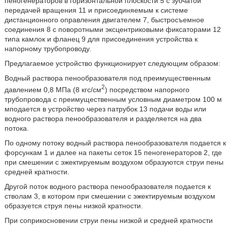
пеногенераторов в горизонтальной плоскости 5 с зубчатой
передачей вращения 11 и присоединяемым к системе
дистанционного оправления двигателем 7, быстросъемное
соединения 8 с поворотными эксцентриковыми фиксаторами 12
типа камлок и фланец 9 для присоединения устройства к
напорному трубопроводу.
Предлагаемое устройство функционирует следующим образом:
Водный раствора пенообразователя под преимущественным
2
давлением 0,8 МПа (8 кгс/см
) посредством напорного
трубопровода с преимущественным условным диаметром 100 м
мподается в устройство через патрубок 13 подачи воды или
водного раствора пенообразователя и разделяется на два
потока.
По одному потоку водный раствора пенообразователя подается к
форсункам 1 и далее на пакеты сеток 15 пеногенераторов 2, где
при смешении с эжектируемым воздухом образуются струи пены
средней кратности.
Другой поток водного раствора пенообразователя подается к
стволам 3, в котором при смешении с эжектируемым воздухом
образуется струя пены низкой кратности.
При соприкосновении струи пены низкой и средней кратности