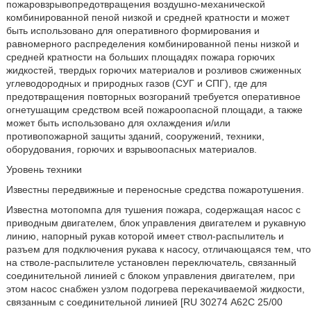
пожаровзрывопредотвращения воздушно-механической
комбинированной пеной низкой и средней кратности и может
быть использовано для оперативного формирования и
равномерного распределения комбинированной пены низкой и
средней кратности на больших площадях пожара горючих
жидкостей, твердых горючих материалов и розливов сжиженных
углеводородных и природных газов (СУГ и СПГ), где для
предотвращения повторных возгораний требуется оперативное
огнетушащим средством всей пожароопасной площади, а также
может быть использовано для охлаждения и/или
противопожарной защиты зданий, сооружений, техники,
оборудования, горючих и взрывоопасных материалов.
Уровень техники
Известны передвижные и переносные средства пожаротушения.
Известна мотопомпа для тушения пожара, содержащая насос с
приводным двигателем, блок управления двигателем и рукавную
линию, напорный рукав которой имеет ствол-распылитель и
разъем для подключения рукава к насосу, отличающаяся тем, что
на стволе-распылителе установлен переключатель, связанный
соединительной линией с блоком управления двигателем, при
этом насос снабжен узлом подогрева перекачиваемой жидкости,
связанным с соединительной линией [RU 30274 А62С 25/00