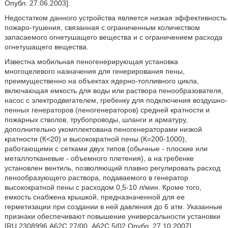
Опубл. 27.06.2003].
Недостатком данного устройства является низкая эффективность
пожаро-тушения, связанная с ограниченным количеством
запасаемого огнетушащего вещества и с ограничением расхода
огнетушащего вещества.
Известна мобильная пеногенерирующая установка
многоцелевого назначения для генерирования пены,
преимущественно на объектах ядерно-топливного цикла,
включающая емкость для воды или раствора пенообразователя,
насос с электродвигателем, гребенку для подключения воздушно-
пенных генераторов (пеногенераторов) средней кратности и
пожарных стволов, трубопроводы, шланги и арматуру,
дополнительно укомплектована пеногенераторами низкой
кратности (К<20) и высокократной пены (К=200-1000),
работающими с сетками двух типов (обычные - плоские или
металлотканевые - объемного плетения), а на гребенке
установлен вентиль, позволяющий плавно регулировать расход
пенообразующего раствора, подаваемого в генератор
высокократной пены с расходом 0,5-10 л/мин. Кроме того,
емкость снабжена крышкой, предназначенной для ее
герметизации при создании в ней давления до 6 атм. Указанные
признаки обеспечивают повышение универсальности установки
[RU 2308996 А62С 27/00, А62С 5/02 Опубл. 27.10.2007].