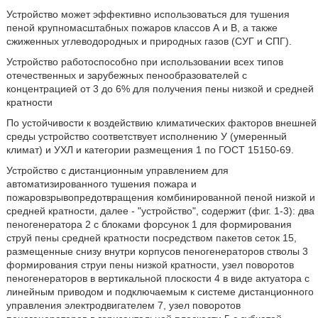
Устройство может эффективно использоваться для тушения
пеной крупномасштабных пожаров классов А и В, а также
сжиженных углеводородных и природных газов (СУГ и СПГ).
Устройство работоспособно при использовании всех типов
отечественных и зарубежных пенообразователей с
концентрацией от 3 до 6% для получения пены низкой и средней
кратности
По устойчивости к воздействию климатических факторов внешней
среды устройство соответствует исполнению У (умеренный
климат) и УХЛ и категории размещения 1 по ГОСТ 15150-69.
Устройство с дистанционным управлением для
автоматизированного тушения пожара и
пожаровзрывопредотвращения комбинированной пеной низкой и
средней кратности, далее - "устройство", содержит (фиг. 1-3): два
пеногенератора 2 с блоками форсунок 1 для формирования
струй пены средней кратности посредством пакетов сеток 15,
размещенные снизу внутри корпусов пеногенераторов стволы 3
формирования струи пены низкой кратности, узел поворотов
пеногенераторов в вертикальной плоскости 4 в виде актуатора с
линейным приводом и подключаемым к системе дистанционного
управления электродвигателем 7, узел поворотов