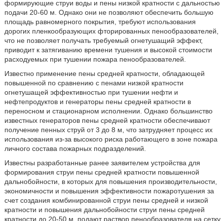
формирующие струи воды и пены низкой кратности с дальностью
подачи 20-60 м. Однако они не позволяют обеспечить большую
площадь равномерного покрытия, требуют использования
дорогих пленкообразующих фторированных пенообразователей,
что не позволяет получать требуемый огнетушащий эффект,
приводит к затягиванию времени тушения и высокой стоимости
расходуемых при тушении пожара пенообразователей.
Известно применение пены средней кратности, обладающей
повышенной по сравнению с пенами низкой кратности
огнетушащей эффективностью при тушении нефти и
нефтепродуктов и генераторы пены средней кратности в
переносном и стационарном исполнении. Однако большинство
известных генераторов пены средней кратности обеспечивают
получение пенных струй от 3 до 8 м, что затрудняет процесс их
использования из-за высокого риска работающего в зоне пожара
личного состава пожарных подразделений.
Известны разработанные ранее заявителем устройства для
формирования струи пены средней кратности повышенной
дальнобойности, в которых для повышения производительности,
экономичности и повышения эффективности пожаротушения за
счет создания комбинированной струи пены средней и низкой
кратности и повышения дальнобойности струи пены средней
кратности до 20-50 м, подают раствор пенообразователя на сетку