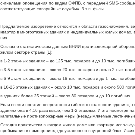
сигналами оповещения по видам ОФПВ, с передачей SMS-сообще
соответствующие «аварийные службы». 3 з.п. ф-лы.
Предлагаемое изобретение относится к области газоснабжения, в
квартир в многоэтажных зданиях и индивидуальных жилых домах, а
них.
Согласно статистическим данным ВНИИ противопожарной обороны
жилом секторе страны [1]:
в 1-2 этажных зданиях – до 125 тыс. пожаров и до 10 тыс. погибших
в 3-5 этажных зданиях – около 20 тыс. пожаров и около 2 тыс. поги
в 6-9 этажных зданиях – около 16 тыс. пожаров и до 1 тыс. погибши
в 10-25 этажных зданиях – около 10 тыс. пожаров и около 500 пог
в зданиях более 25 этажей – около 30 пожаров и до 10 погибших.
Если ввести понятие «вероятности гибели от этажности здания», т
зданиях она в 4,16 раза выше, чем 1-2 этажных. И это несмотря н
капитальные противопожарные меры (незадымляемые лестничные кл
Сегодня практически в каждом жилом доме или квартире использу
пребывания в помещениях, где установлен внутренний блок. Иссле