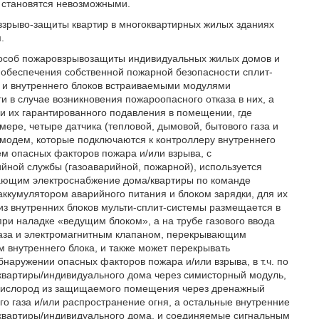
я становятся невозможными.
взрыво-защиты квартир в многоквартирных жилых зданиях
.
способ пожаровзрывозащиты индивидуальных жилых домов и
 обеспечения собственной пожарной безопасности сплит-
о и внутреннего блоков встраиваемыми модулями
и в случае возникновения пожароопасного отказа в них, а
и их гарантированного подавления в помещении, где
мере, четыре датчика (тепловой, дымовой, бытового газа и
модем, которые подключаются к контроллеру внутреннего
 опасных факторов пожара и/или взрыва, с
ной службы (газоаварийной, пожарной), используется
ающим электроснабжение дома/квартиры по команде
аккумулятором аварийного питания и блоком зарядки, для их
из внутренних блоков мульти-сплит-системы размещается в
ри наладке «ведущим блоком», а на трубе газового ввода
 газа и электромагнитным клапаном, перекрывающим
м внутреннего блока, и также может перекрывать
бнаружении опасных факторов пожара и/или взрыва, в т.ч. по
 квартиры/индивидуального дома через симисторный модуль,
я кислород из защищаемого помещения через дренажный
го газа и/или распространение огня, а остальные внутренние
квартиры/индивидуального дома, и соединяемые сигнальным