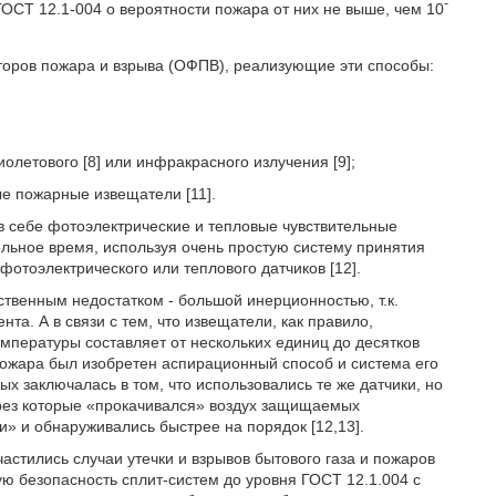
-
ОСТ 12.1-004 о вероятности пожара от них не выше, чем 10
торов пожара и взрыва (ОФПВ), реализующие эти способы:
олетового [8] или инфракрасного излучения [9];
ые пожарные извещатели [11].
в себе фотоэлектрические и тепловые чувствительные
льное время, используя очень простую систему принятия
фотоэлектрического или теплового датчиков [12].
твенным недостатком - большой инерционностью, т.к.
та. А в связи с тем, что извещатели, как правило,
емпературы составляет от нескольких единиц до десятков
пожара был изобретен аспирационный способ и система его
 заключалась в том, что использовались те же датчики, но
ерез которые «прокачивался» воздух защищаемых
и» и обнаруживались быстрее на порядок [12,13].
участились случаи утечки и взрывов бытового газа и пожаров
ную безопасность сплит-систем до уровня ГОСТ 12.1.004 с