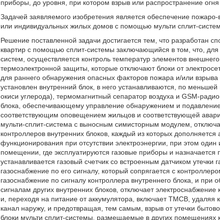
приборы, до уровня, при котором взрыв или распространение огн
Задачей заявляемого изобретения является обеспечение пожаро-
или индивидуальных жилых домов с помощью мульти сплит-систем
Решение поставленной задачи достигается тем, что разработан 
квартир с помощью сплит-системы заключающийся в том, что, для
систем, осуществляется контроль температур элементов внешнег
термоэлектронной защиты, которые отключают блоки от электросет
для раннего обнаружения опасных факторов пожара и/или взрыва 
установлен внутренний блок, в него устанавливаются, по меньшей 
окиси углерода), термомагнитный сепаратор воздуха и GSM-радио
блока, обеспечивающему управление обнаружением и подавлением
соответствующим оповещением жильцов и соответствующей аварий
мульти-сплит-система с выносным симисторным модулем, отключ
контроллеров внутренних блоков, каждый из которых дополняется 
функционирования при отсутствии электроэнергии, при этом один 
помещении, где эксплуатируются газовые приборы и назначается п
устанавливается газовый счетчик со встроенным датчиком утечки
газоснабжение по его сигналу, который сопрягается с контроллеро
газоснабжение по сигналу контроллера внутреннего блока, и при о
сигналам других внутренних блоков, отключает электроснабжение
и, переходя на питание от аккумулятора, включает ТМСВ, удаля
канал наружу, и предотвращая, тем самым, взрыв от утечки бытово
блоки мульти сплит-системы, размещаемые в других помещениях 