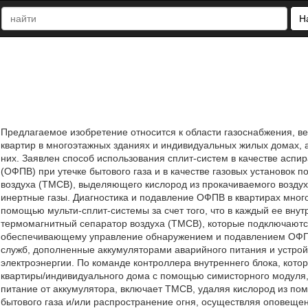
Н
Предлагаемое изобретение относится к области газоснабжения, в
квартир в многоэтажных зданиях и индивидуальных жилых домах, а
них. Заявлен способ использования сплит-систем в качестве асп
(ОФПВ) при утечке бытового газа и в качестве газовых установо
воздуха (ТМСВ), выделяющего кислород из прокачиваемого возду
инертные газы. Диагностика и подавление ОФПВ в квартирах мног
помощью мульти-сплит-системы за счет того, что в каждый ее вну
термомагнитный сепаратор воздуха (ТМСВ), которые подключаютс
обеспечивающему управление обнаружением и подавлением ОФП
служб, дополненные аккумуляторами аварийного питания и устрой
электроэнергии. По команде контроллера внутреннего блока, ко
квартиры/индивидуального дома с помощью симисторного модуля,
питание от аккумулятора, включает ТМСВ, удаляя кислород из пом
бытового газа и/или распространение огня, осуществляя оповещ