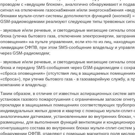
проводом с «ведущим блоком», аналогично обнаруживают и подав
сигнал на отключение газоснабжения и/или энергоснабжения «вед
блоками мульти-сплит-системы дополняются функцией (кнопкой) «с
GSM-радиомодемами реализуют следующие типы тревожных сигна
- звуковые и/или речевые, и светодиодные мигающие сигналы оп
блока (утечка бытового газа, отключение электроэнергии, загоран
оповещения» на пульте управления, если кто-то из лиц, находя
ликвидации ОФПВ, при этом SMS-сообщение владельцу и управля
через GSM-радиомодем;
- звуковые и/или речевые, и светодиодные мигающие сигналы оп
блока и передачу SMS-сообщения через GSM-радиомодем с сохране
«сброса оповещения» (отсутствия лиц в защищаемых помещениях
«сброса»), при утечке бытового газа - в газоаварийную службу, а
компанию и владельцу.
Таким образом, в отличие от известных аспирационных систем ав
установок газового пожаротушения с ограниченным запасом огнетуш
прокладки в защищаемых помещениях соответствующих трубопров
индивидуальных жилых домов и квартир с помощью мульти-сплит
аналогичными датчиками, установленными во внутренних блоках, 
размещены, для выполнения функций вентиляции и кондициониров
огнетушащего состава во внутренних блоках мульти-сплит-систем
обнаружении ОФПВ, отделяют с помощью магнитного поля кислоро