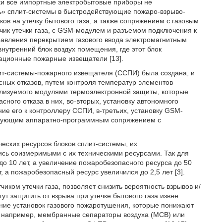
ски все импортные электробытовые приборы не
ть» сплит-системы в быстродействующие пожаро-взрыво-
ов на утечку бытового газа, а также сопряжением с газовым
чик утечки газа, с GSM-модулем и разъемом подключения к
правления перекрытием газового ввода электромагнитным
внутренний блок воздух помещения, где этот блок
рационные пожарные извещатели [13].
лит-системы-пожарного извещателя (ССПИ) была создана, и
сных отказов, путем контроля температур элементов
ализуемого модулями термоэлектронной защиты, которые
сного отказа в них, во-вторых, установку автономного
ие его к контроллеру ССПИ, в-третьих, установку GSM-
ствующим аппаратно-программным сопряжением с
ческих ресурсов блоков сплит-системы, их
ись соизмеримыми с их техническими ресурсами. Так для
до 10 лет, а увеличение пожаробезопасного ресурса до 50
, а пожаробезопасный ресурс увеличился до 2,5 лет [3].
иком утечки газа, позволяет снизить вероятность взрывов и/
ут защитить от взрыва при утечке бытового газа извне
нение установок газового пожаротушения, которые понижают
 например, мембранные сепараторы воздуха (МСВ) или