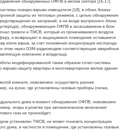
подавление обнаруженных ОФПВ в жилом секторе [16,17].
истемы-пожаро-взрыво-извещателя [18], в обоих блоках
тронной защиты их тепловых режимов, с целью обнаружения
предотвращения их загораний, а на входе внутреннего блока
а углерода), обнаруживающие ОФПВ в засасываемом в блок
сигнал тревоги и ТМСВ, который из прокачиваемого воздуха
осферу, а возвращает в защищаемое помещение оставшиеся
ожар и/или взрыв, за счет понижения концентрации кислорода
при этом через GSM-радиомодем соответствующие аварийные
правляющую компанию и владельца.
работы модифицированной таким образом сплит-системы
о-взрыво-защиту квартиры в многоквартирном жилом здании
 жилой комнате, невозможно осуществить раннее
р, на кухне, где установлены газовые приборы (печка,
видуального дома в момент обнаружения ОФПВ, невозможно
ример, искры в розетке при автоматическом включении/
тового газа не произойдет;
отором установлен ТМСВ, не может понизить концентрацию
го дома, в частности в помещении, где установлены газовые