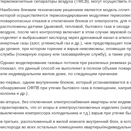
термомагнитные сепараторы воздуха (ТМСВ), могут осуществить 
Наиболее близким техническим решением является модель сплит-с
которой осуществляется термозондирование модулями термоэлек
пожароопасных отказов и отключения блоков от электросети, для 
расположены датчики (дымовой, тепловой, бытового газа и оксид
воздухе, после чего контроллер включает в этом случае звуковой 
отделяет и выбрасывает кислород через дренажный канал в атм
инертные газы (азот, углекислый газ и др.), чем предотвращает п
до уровня, при котором горение и взрыв невозможны, оповещая 
службы (пожарную охрану или газоаварийную службу), а также у
Однако моделирование газовых потоков при различных режимах 
показал, что данный способ не выполняет в полном объеме пожар
или индивидуальном жилом доме, по следующим причинам:
во-первых, одним внутренним блоком, который устанавливается в
обнаружение ОФПВ при утечке бытового газа в помещении, наприме
колонка и др.);
во-вторых, без отключения электроснабжения квартиры или инди
гарантировать, что от искры в электроустановочных изделиях (нап
выключении компрессора холодильника и т.д.) взрыв при утечке бы
в-третьих, расположенный в жилой комнате внутренний блок, в к
кислорода во всех остальных помещениях квартиры/индивидуально