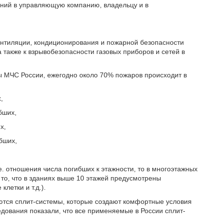
ний в управляющую компанию, владельцу и в
ентиляции, кондиционирования и пожарной безопасности
 также к взрывобезопасности газовых приборов и сетей в
 МЧС России, ежегодно около 70% пожаров происходит в
,
бших,
х,
ибших,
.е. отношения числа погибших к этажности, то в многоэтажных
а то, что в зданиях выше 10 этажей предусмотрены
етки и т.д.).
ются сплит-системы, которые создают комфортные условия
дования показали, что все применяемые в России сплит-