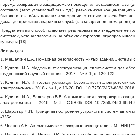
наружу, возвращая в защищаемые помещения оставшиеся газы (
составом (азот, углекислый газ и т.д.), резко снижая концентраци
бытового газа и/или подавляя загорание, отключая газоснабжение
дома, до прибытия аварийных служб (газоаварийной, пожарной),
Предлагаемый способ позволяет реализовать его внедрение не тольк
системах, устанавливаемых на объектах торговли, агропромышлен
культуры [18].
Литература
1. Мешалкин Е.А. Пожарная безопасность жилых зданий/Системы бе
2. Кулягин И.А. Модель интеллектуализации сплит-систем для об
студенческий научный вестник – 2017.- № 5-1, с. 120-122.
3. Кулягин И.А. Интеллектуализация безопасности электротехничес
электротехника.- 2018.- № 1, с.19-26; DOI: 10.7256/2453-8884.2018
4. Кулягин И.А., Белозеров В.В. Автоматизация пожаровзрывозащи
электротехника. — 2018. - № 3. - С.59-65. DOI: 10.7256/2453-8884.
5. Шаровар Ф.И. Принципы построения устройств и систем автомат
-335с.
6. Членов А.Н. Автоматические пожарные извещатели. - М.: НИЦ 
7. Вицинский С.А., Нилов О.М. Устройство обнаружения возгорани