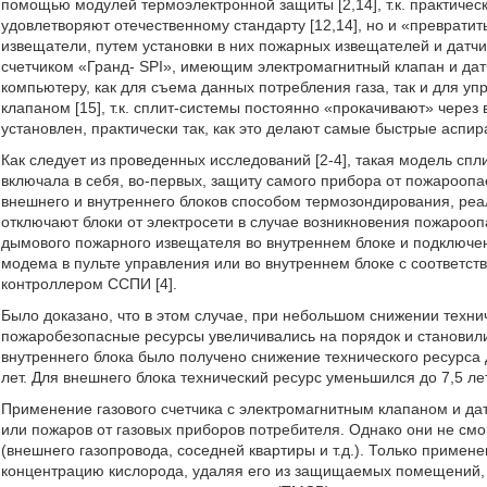
помощью модулей термоэлектронной защиты [2,14], т.к. практиче
удовлетворяют отечественному стандарту [12,14], но и «преврати
извещатели, путем установки в них пожарных извещателей и датчик
счетчиком «Гранд- SPI», имеющим электромагнитный клапан и дат
компьютеру, как для съема данных потребления газа, так и для у
клапаном [15], т.к. сплит-системы постоянно «прокачивают» через 
установлен, практически так, как это делают самые быстрые аспи
Как следует из проведенных исследований [2-4], такая модель сп
включала в себя, во-первых, защиту самого прибора от пожароопа
внешнего и внутреннего блоков способом термозондирования, ре
отключают блоки от электросети в случае возникновения пожароопа
дымового пожарного извещателя во внутреннем блоке и подключен
модема в пульте управления или во внутреннем блоке с соответ
контроллером ССПИ [4].
Было доказано, что в этом случае, при небольшом снижении техни
пожаробезопасные ресурсы увеличивались на порядок и становил
внутреннего блока было получено снижение технического ресурса 
лет. Для внешнего блока технический ресурс уменьшился до 7,5 лет
Применение газового счетчика с электромагнитным клапаном и датч
или пожаров от газовых приборов потребителя. Однако они не смог
(внешнего газопровода, соседней квартиры и т.д.). Только приме
концентрацию кислорода, удаляя его из защищаемых помещений,