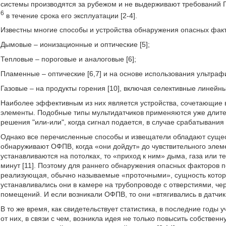
системы производятся за рубежом и не выдерживают требований Г
6
в течение срока его эксплуатации [2-4].
Известны многие способы и устройства обнаружения опасных фак
Дымовые – ионизационные и оптические [5];
Тепловые – пороговые и аналоговые [6];
Пламенные – оптические [6,7] и на основе использования ультрафи
Газовые – на продукты горения [10], включая селективные линейн
Наиболее эффективным из них является устройства, сочетающие 
элементы. Подобные типы мультидатчиков применяются уже длите
решения "или-или", когда сигнал подается, в случае срабатывания 
Однако все перечисленные способы и извещатели обладают сущес
обнаруживают ОФПВ, когда «они дойдут» до чувствительного элемен
устанавливаются на потолках, то «приход к ним» дыма, газа или т
минут [11]. Поэтому для раннего обнаружения опасных факторов 
реализующая, обычно называемые «проточными», сущность которых
устанавливались они в камере на трубопроводе с отверстиями, ч
помещений. И если возникали ОФПВ, то они «втягивались в датчик
В то же время, как свидетельствует статистика, в последние годы 
от них, в связи с чем, возникла идея не только повысить собствен