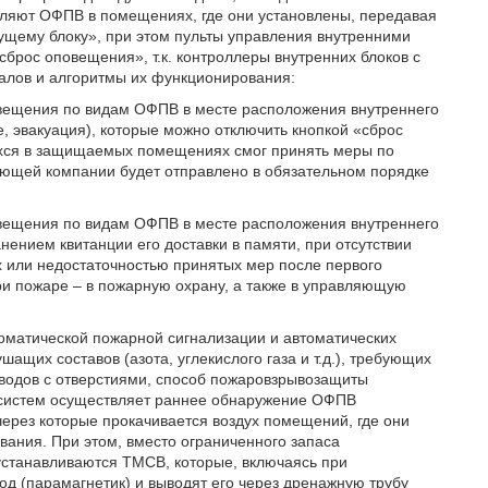
ляют ОФПВ в помещениях, где они установлены, передавая
ущему блоку», при этом пульты управления внутренними
брос оповещения», т.к. контроллеры внутренних блоков с
лов и алгоритмы их функционирования:
овещения по видам ОФПВ в месте расположения внутреннего
ие, эвакуация), которые можно отключить кнопкой «сброс
щихся в защищаемых помещениях смог принять меры по
ющей компании будет отправлено в обязательном порядке
овещения по видам ОФПВ в месте расположения внутреннего
нием квитанции его доставки в памяти, при отсутствии
 или недостаточностью принятых мер после первого
 при пожаре – в пожарную охрану, а также в управляющую
томатической пожарной сигнализации и автоматических
ащих составов (азота, углекислого газа и т.д.), требующих
одов с отверстиями, способ пожаровзрывозащиты
-систем осуществляет раннее обнаружение ОФПВ
через которые прокачивается воздух помещений, где они
ания. При этом, вместо ограниченного запаса
 устанавливаются ТМСВ, которые, включаясь при
д (парамагнетик) и выводят его через дренажную трубу