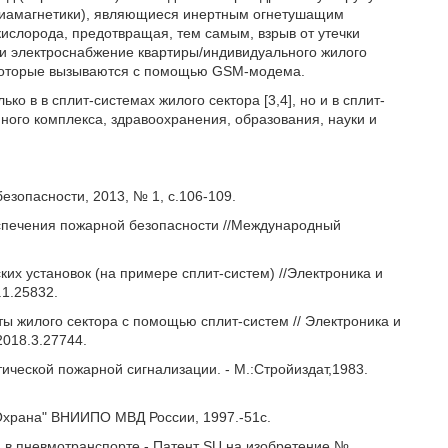
диамагнетики), являющиеся инертным огнетушащим
ю кислорода, предотвращая, тем самым, взрыв от утечки
 и электроснабжение квартиры/индивидуального жилого
 которые вызываются с помощью GSM-модема.
о в в сплит-системах жилого сектора [3,4], но и в сплит-
ного комплекса, здравоохранения, образования, науки и
зопасности, 2013, № 1, с.106-109.
еспечения пожарной безопасности //Международный
ких установок (на примере сплит-систем) //Электроника и
.1.25832.
ты жилого сектора с помощью сплит-систем // Электроника и
2018.3.27744.
ической пожарной сигнализации. - М.:Стройиздат,1983.
"Охрана" ВНИИПО МВД России, 1997.-51с.
я в пневмотранспорте - Патент SU на изобретение №