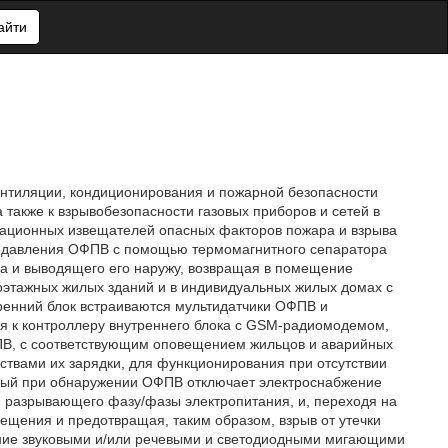
айти
ентиляции, кондиционирования и пожарной безопасности
 также к взрывобезопасности газовых приборов и сетей в
ирационных извещателей опасных факторов пожара и взрыва
к подавления ОФПВ с помощью термомагнитного сепаратора
ха и выводящего его наружу, возвращая в помещение
оэтажных жилых зданий и в индивидуальных жилых домах с
тренний блок встраиваются мультидатчики ОФПВ и
я к контроллеру внутреннего блока с GSM-радиомодемом,
В, с соответствующим оповещением жильцов и аварийных
ствами их зарядки, для функционирования при отсутствии
торый при обнаружении ОФПВ отключает электроснабжение
 разрывающего фазу/фазы электропитания, и, переходя на
ещения и предотвращая, таким образом, взрыв от утечки
ение звуковыми и/или речевыми и светодиодными мигающими