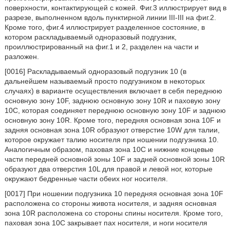
поверхности, контактирующей с кожей. Фиг.3 иллюстрирует вид в
разрезе, выполненном вдоль пунктирной линии III-III на фиг.2.
Кроме того, фиг.4 иллюстрирует разделенное состояние, в
котором раскладываемый одноразовый подгузник,
проиллюстрированный на фиг.1 и 2, разделен на части и
разложен.
[0016] Раскладываемый одноразовый подгузник 10 (в
дальнейшем называемый просто подгузником в некоторых
случаях) в варианте осуществления включает в себя переднюю
основную зону 10F, заднюю основную зону 10R и паховую зону
10С, которая соединяет переднюю основную зону 10F и заднюю
основную зону 10R. Кроме того, передняя основная зона 10F и
задняя основная зона 10R образуют отверстие 10W для талии,
которое окружает талию носителя при ношении подгузника 10.
Аналогичным образом, паховая зона 10C и нижние концевые
части передней основной зоны 10F и задней основной зоны 10R
образуют два отверстия 10L для правой и левой ног, которые
окружают бедренные части обеих ног носителя.
[0017] При ношении подгузника 10 передняя основная зона 10F
расположена со стороны живота носителя, и задняя основная
зона 10R расположена со стороны спины носителя. Кроме того,
паховая зона 10C закрывает пах носителя, и ноги носителя