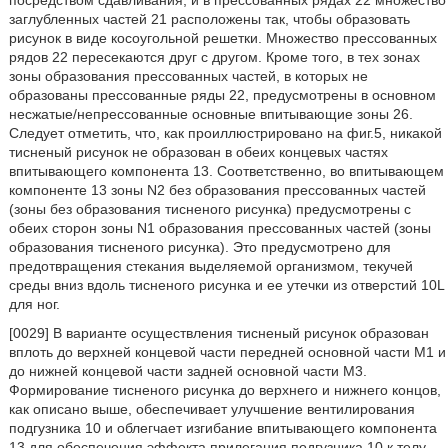
посредством сдавливания, и в прессованных рядах 22 множество
заглубленных частей 21 расположены так, чтобы образовать
рисунок в виде косоугольной решетки. Множество прессованных
рядов 22 пересекаются друг с другом. Кроме того, в тех зонах
зоны образования прессованных частей, в которых не
образованы прессованные ряды 22, предусмотрены в основном
несжатые/непрессованные основные впитывающие зоны 26.
Следует отметить, что, как проиллюстрировано на фиг.5, никакой
тисненый рисунок не образован в обеих концевых частях
впитывающего компонента 13. Соответственно, во впитывающем
компоненте 13 зоны N2 без образования прессованных частей
(зоны без образования тисненого рисунка) предусмотрены с
обеих сторон зоны N1 образования прессованных частей (зоны
образования тисненого рисунка). Это предусмотрено для
предотвращения стекания выделяемой организмом, текучей
среды вниз вдоль тисненого рисунка и ее утечки из отверстий 10L
для ног.
[0029] В варианте осуществления тисненый рисунок образован
вплоть до верхней концевой части передней основной части М1 и
до нижней концевой части задней основной части М3.
Формирование тисненого рисунка до верхнего и нижнего концов,
как описано выше, обеспечивает улучшение вентилирования
подгузника 10 и облегчает изгибание впитывающего компонента
13 для обеспечения эффекта прилегания подгузника 10 к телу