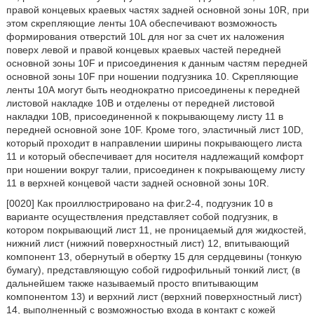
правой концевых краевых частях задней основной зоны 10R, при
этом скрепляющие ленты 10А обеспечивают возможность
формирования отверстий 10L для ног за счет их наложения
поверх левой и правой концевых краевых частей передней
основной зоны 10F и присоединения к данным частям передней
основной зоны 10F при ношении подгузника 10. Скрепляющие
ленты 10А могут быть неоднократно присоединены к передней
листовой накладке 10В и отделены от передней листовой
накладки 10В, присоединенной к покрывающему листу 11 в
передней основной зоне 10F. Кроме того, эластичный лист 10D,
который проходит в направлении ширины покрывающего листа
11 и который обеспечивает для носителя надлежащий комфорт
при ношении вокруг талии, присоединен к покрывающему листу
11 в верхней концевой части задней основной зоны 10R.
[0020] Как проиллюстрировано на фиг.2-4, подгузник 10 в
варианте осуществления представляет собой подгузник, в
котором покрывающий лист 11, не проницаемый для жидкостей,
нижний лист (нижний поверхностный лист) 12, впитывающий
компонент 13, обернутый в обертку 15 для сердцевины (тонкую
бумагу), представляющую собой гидрофильный тонкий лист, (в
дальнейшем также называемый просто впитывающим
компонентом 13) и верхний лист (верхний поверхностный лист)
14, выполненный с возможностью входа в контакт с кожей