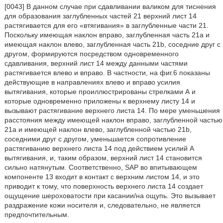
[0043] В данном случае при сдавливании валиком для тиснения
для образования заглубленных частей 21 верхний лист 14
растягивается для его «втягивания» в заглубленные части 21.
Поскольку имеющая наклон вправо, заглубленная часть 21а и
имеющая наклон влево, заглубленная часть 21b, соседние друг с
другом, формируются посредством одновременного
сдавливания, верхний лист 14 между данными частями
растягивается влево и вправо. В частности, на фиг.6 показаны
действующие в направлениях влево и вправо усилия
вытягивания, которые проиллюстрированы стрелками А и
которые одновременно приложены к верхнему листу 14 и
вызывают растягивание верхнего листа 14. По мере уменьшения
расстояния между имеющей наклон вправо, заглубленной частью
21а и имеющей наклон влево, заглубленной частью 21b,
соседними друг с другом, уменьшается сопротивление
растягиванию верхнего листа 14 под действием усилий А
вытягивания, и, таким образом, верхний лист 14 становится
сильно натянутым. Соответственно, SAP во впитывающем
компоненте 13 входит в контакт с верхним листом 14, и это
приводит к тому, что поверхность верхнего листа 14 создает
ощущение шероховатости при касании/на ощупь. Это вызывает
раздражение кожи носителя и, следовательно, не является
предпочтительным.