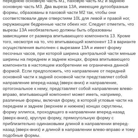
переднюю основную часть М1, паховую часть М2 и заднюю
основную часть М3. Два выреза 13А, имеющие дугообразные
формы, образованы в паховой части М2 так, чтобы они
соответствовали двум отверстиям 10L для левой и правой ног,
окружающим бедренные части обеих ног. Следует отметить, что
вырезы 13А необязательно должны быть образованы
зависящими от размера впитывающего компонента 13. Кроме
того, несмотря на то, что впитывающий компонент 13 в варианте
осуществления выполнен с вырезами 13А и имеет форму
песочных часов, при которой ширина центральной части меньше
ширины на переднем и заднем концах, форма впитывающего
компонента в настоящем изобретении не ограничена данной
формой. Если предположить, что направление от передней
основной части к задней основной части представляет собой
направление вперед-назад (вверх-вниз) и направление,
ортогональное к нему, представляет собой направление влево-
вправо, впитывающий компонент может иметь, например,
различные формы, включая форму, в которой угловые части на
переднем и заднем (верхнем и нижнем) концах скруглены,
форму эллипса, проходящего в направлении вперед-назад
(вверх-вниз), круглую форму, прямоугольную форму с
приблизительно одинаковыми длиной в направлении вперед-
назад (вверх-вниз) и длиной в направлении влево-вправо и тому
подобные формы.