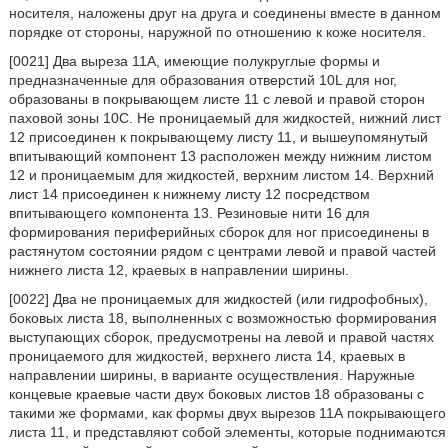
носителя, наложены друг на друга и соединены вместе в данном
порядке от стороны, наружной по отношению к коже носителя.
[0021] Два выреза 11А, имеющие полукруглые формы и
предназначенные для образования отверстий 10L для ног,
образованы в покрывающем листе 11 с левой и правой сторон
паховой зоны 10С. Не проницаемый для жидкостей, нижний лист
12 присоединен к покрывающему листу 11, и вышеупомянутый
впитывающий компонент 13 расположен между нижним листом
12 и проницаемым для жидкостей, верхним листом 14. Верхний
лист 14 присоединен к нижнему листу 12 посредством
впитывающего компонента 13. Резиновые нити 16 для
формирования периферийных сборок для ног присоединены в
растянутом состоянии рядом с центрами левой и правой частей
нижнего листа 12, краевых в направлении ширины.
[0022] Два не проницаемых для жидкостей (или гидрофобных),
боковых листа 18, выполненных с возможностью формирования
выступающих сборок, предусмотрены на левой и правой частях
проницаемого для жидкостей, верхнего листа 14, краевых в
направлении ширины, в варианте осуществления. Наружные
концевые краевые части двух боковых листов 18 образованы с
такими же формами, как формы двух вырезов 11А покрывающего
листа 11, и представляют собой элементы, которые поднимаются