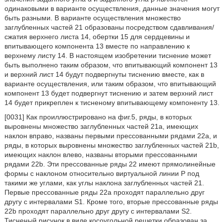
одинаковыми в варианте осуществления, данные значения могут
быть разными. В варианте осуществления множество
заглубленных частей 21 образованы посредством сдавливания/
сжатия верхнего листа 14, обертки 15 для сердцевины и
впитывающего компонента 13 вместе по направлению к
верхнему листу 14. В настоящем изобретении тиснение может
быть выполнено таким образом, что впитывающий компонент 13
и верхний лист 14 будут подвергнуты тиснению вместе, как в
варианте осуществления, или таким образом, что впитывающий
компонент 13 будет подвергнут тиснению и затем верхний лист
14 будет прикреплен к тисненому впитывающему компоненту 13.
[0031] Как проиллюстрировано на фиг.5, ряды, в которых
выровнены множество заглубленных частей 21а, имеющих
наклон вправо, названы первыми прессованными рядами 22а, и
ряды, в которых выровнены множество заглубленных частей 21b,
имеющих наклон влево, названы вторыми прессованными
рядами 22b. Эти прессованные ряды 22 имеют прямолинейные
формы с наклоном относительно виртуальной линии Р под
такими же углами, как углы наклона заглубленных частей 21.
Первые прессованные ряды 22а проходят параллельно друг
другу с интервалами S1. Кроме того, вторые прессованные ряды
22b проходят параллельно друг другу с интервалами S2.
Тисненый рисунок в виде косоугольной решетки образован за