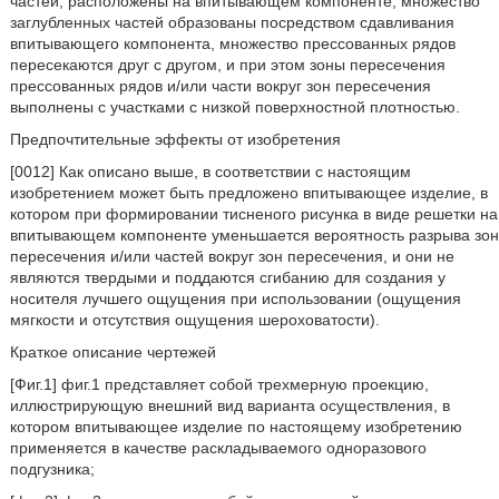
частей, расположены на впитывающем компоненте, множество
заглубленных частей образованы посредством сдавливания
впитывающего компонента, множество прессованных рядов
пересекаются друг с другом, и при этом зоны пересечения
прессованных рядов и/или части вокруг зон пересечения
выполнены с участками с низкой поверхностной плотностью.
Предпочтительные эффекты от изобретения
[0012] Как описано выше, в соответствии с настоящим
изобретением может быть предложено впитывающее изделие, в
котором при формировании тисненого рисунка в виде решетки на
впитывающем компоненте уменьшается вероятность разрыва зон
пересечения и/или частей вокруг зон пересечения, и они не
являются твердыми и поддаются сгибанию для создания у
носителя лучшего ощущения при использовании (ощущения
мягкости и отсутствия ощущения шероховатости).
Краткое описание чертежей
[Фиг.1] фиг.1 представляет собой трехмерную проекцию,
иллюстрирующую внешний вид варианта осуществления, в
котором впитывающее изделие по настоящему изобретению
применяется в качестве раскладываемого одноразового
подгузника;