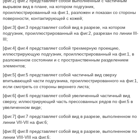
[фиг.2] фиг.2 представляет собой выполненный с частичным
вырывом вид в плане, на котором подгузник,
проиллюстрированный на фиг.1, разложен и показан со стороны
поверхности, контактирующей с кожей;
[фиг.3] фиг.3 представляет собой вид в разрезе, на котором
подгузник, проиллюстрированный на фиг.2, разрезан по линии III-
III;
[фиг.4] фиг.4 представляет собой трехмерную проекцию,
иллюстрирующую подгузник, проиллюстрированный на фиг.1, в
разложенном состоянии и с пространственным разделением
элементов;
[фиг.5] фиг.5 представляет собой частичный вид сверху
впитывающей части подгузника, проиллюстрированного на фиг.1,
если смотреть со стороны верхнего листа;
[фиг.6] фиг.6 представляет собой увеличенный частичный вид
сверху, иллюстрирующий часть прессованных рядов по фиг.5 в
увеличенном виде;
[фиг.7] фиг.7 представляет собой вид в разрезе, выполненном по
линии VII-VII на фиг.6;
[фиг.8] фиг.8 представляет собой вид в разрезе, выполненном по
линии VIII-VIII на фиг.6;