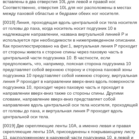
вставлены в два отверстия 10L для левой и правой ног.
Соответственно, отверстия 10L для ног расположены в местах
между паховой областью и бедрами обеих ног носителя.
[0018] Линия, проходящая вдоль центральной оси тела носителя
от головы до паха, когда носитель носит подгузник 10 в
надлежащем направлении, названа виртуальной линией Р и
используется при необходимости в нижеприведенном описании.
Как проиллюстрировано на фиг.1, виртуальная линия Р проходит
от стороны живота к стороне спины через паховую часть в
центральной части подгузника 10. В частности, если
предположить, что, например, поясная сторона подгузника 10
представляет собой верхнюю сторону и сторона паховой зоны
подгузника 10 представляет собой нижнюю сторону, виртуальная
линия Р проходит в направлении вверх-вниз вдоль поверхности
подгузника 10, проходит через паховую часть и проходит в
направлении вверх-вниз также со стороны спины. Другими
словами, направление вверх-вниз представляет собой
направление вдоль центральной оси тела носителя, проходящей
от головы до паха, и виртуальная линия Р проходит вдоль
центральной оси тела.
[0019] Две скрепляющие ленты 10А, а именно левая и правая
скрепляющие ленты 10А, присоединены к покрывающему листу
11, расположенному в наружной части подгузника 10, в левой и