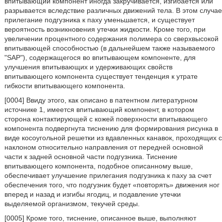
впитывающий компонент иногда закручивается, изгибается или
разрывается вследствие различных движений тела. В этом случае
прилегание подгузника к паху уменьшается, и существует
вероятность возникновения утечки жидкости. Кроме того, при
увеличении процентного содержания полимера со сверхвысокой
впитывающей способностью (в дальнейшем также называемого
ʺSAPʺ), содержащегося во впитывающем компоненте, для
улучшения впитывающих и удерживающих свойств
впитывающего компонента существует тенденция к утрате
гибкости впитывающего компонента.
[0004] Ввиду этого, как описано в патентном литературном
источнике 1, имеется впитывающий компонент, в котором
сторона контактирующей с кожей поверхности впитывающего
компонента подвергнута тиснению для формирования рисунка в
виде косоугольной решетки из вдавленных канавок, проходящих с
наклоном относительно направления от передней основной
части к задней основной части подгузника. Тиснение
впитывающего компонента, подобное описанному выше,
обеспечивает улучшение прилегания подгузника к паху за счет
обеспечения того, что подгузник будет «повторять» движения ног
вперед и назад и изгибы ягодиц, и подавление утечки
выделяемой организмом, текучей среды.
[0005] Кроме того, тиснение, описанное выше, выполняют