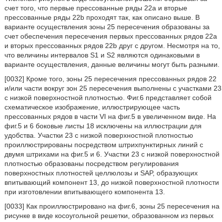
счет того, что первые прессованные ряды 22а и вторые
прессованные ряды 22b проходят так, как описано выше. В
варианте осуществления зоны 25 пересечения образованы за
счет обеспечения пересечения первых прессованных рядов 22а
и вторых прессованных рядов 22b друг с другом. Несмотря на то,
что величины интервалов S1 и S2 являются одинаковыми в
варианте осуществления, данные величины могут быть разными.
[0032] Кроме того, зоны 25 пересечения прессованных рядов 22
и/или части вокруг зон 25 пересечения выполнены с участками 23
с низкой поверхностной плотностью. Фиг.6 представляет собой
схематическое изображение, иллюстрирующее часть
прессованных рядов в части VI на фиг.5 в увеличенном виде. На
фиг.5 и 6 боковые листы 18 исключены на иллюстрации для
удобства. Участки 23 с низкой поверхностной плотностью
проиллюстрированы посредством штрихпунктирных линий с
двумя штрихами на фиг.5 и 6. Участки 23 с низкой поверхностной
плотностью образованы посредством регулирования
поверхностных плотностей целлюлозы и SAP, образующих
впитывающий компонент 13, до низкой поверхностной плотности
при изготовлении впитывающего компонента 13.
[0033] Как проиллюстрировано на фиг.6, зоны 25 пересечения на
рисунке в виде косоугольной решетки, образованном из первых