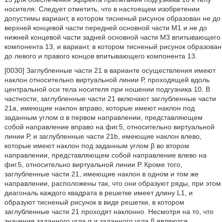
носителя. Следует отметить, что в настоящем изобретении
допустимы вариант, в котором тисненый рисунок образован не до
верхней концевой части передней основной части М1 и не до
нижней концевой части задней основной части М3 впитывающего
компонента 13, и вариант, в котором тисненый рисунок образован
до левого и правого концов впитывающего компонента 13.
[0030] Заглубленные части 21 в варианте осуществления имеют
наклон относительно виртуальной линии Р, проходящей вдоль
центральной оси тела носителя при ношении подгузника 10. В
частности, заглубленные части 21 включают заглубленные части
21а, имеющие наклон вправо, которые имеют наклон под
заданным углом α в первом направлении, представляющем
собой направление вправо на фиг.5, относительно виртуальной
линии Р, и заглубленные части 21b, имеющие наклон влево,
которые имеют наклон под заданным углом β во втором
направлении, представляющем собой направление влево на
фиг.5, относительно виртуальной линии Р. Кроме того,
заглубленные части 21, имеющие наклон в одном и том же
направлении, расположены так, что они образуют ряды, при этом
диагональ каждого квадрата в решетке имеет длину L1, и
образуют тисненый рисунок в виде решетки, в котором
заглубленные части 21 проходят наклонно. Несмотря на то, что
значения заданного угла α и заданного угла β являются