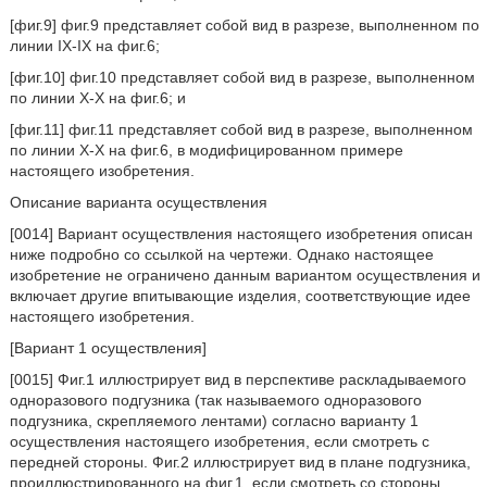
[фиг.9] фиг.9 представляет собой вид в разрезе, выполненном по
линии IX-IX на фиг.6;
[фиг.10] фиг.10 представляет собой вид в разрезе, выполненном
по линии X-X на фиг.6; и
[фиг.11] фиг.11 представляет собой вид в разрезе, выполненном
по линии X-X на фиг.6, в модифицированном примере
настоящего изобретения.
Описание варианта осуществления
[0014] Вариант осуществления настоящего изобретения описан
ниже подробно со ссылкой на чертежи. Однако настоящее
изобретение не ограничено данным вариантом осуществления и
включает другие впитывающие изделия, соответствующие идее
настоящего изобретения.
[Вариант 1 осуществления]
[0015] Фиг.1 иллюстрирует вид в перспективе раскладываемого
одноразового подгузника (так называемого одноразового
подгузника, скрепляемого лентами) согласно варианту 1
осуществления настоящего изобретения, если смотреть с
передней стороны. Фиг.2 иллюстрирует вид в плане подгузника,
проиллюстрированного на фиг.1, если смотреть со стороны