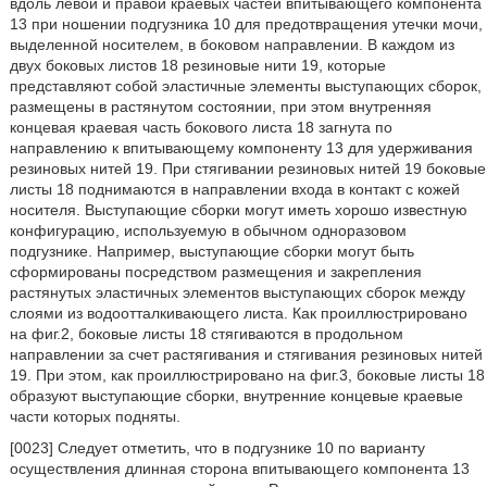
вдоль левой и правой краевых частей впитывающего компонента
13 при ношении подгузника 10 для предотвращения утечки мочи,
выделенной носителем, в боковом направлении. В каждом из
двух боковых листов 18 резиновые нити 19, которые
представляют собой эластичные элементы выступающих сборок,
размещены в растянутом состоянии, при этом внутренняя
концевая краевая часть бокового листа 18 загнута по
направлению к впитывающему компоненту 13 для удерживания
резиновых нитей 19. При стягивании резиновых нитей 19 боковые
листы 18 поднимаются в направлении входа в контакт с кожей
носителя. Выступающие сборки могут иметь хорошо известную
конфигурацию, используемую в обычном одноразовом
подгузнике. Например, выступающие сборки могут быть
сформированы посредством размещения и закрепления
растянутых эластичных элементов выступающих сборок между
слоями из водоотталкивающего листа. Как проиллюстрировано
на фиг.2, боковые листы 18 стягиваются в продольном
направлении за счет растягивания и стягивания резиновых нитей
19. При этом, как проиллюстрировано на фиг.3, боковые листы 18
образуют выступающие сборки, внутренние концевые краевые
части которых подняты.
[0023] Следует отметить, что в подгузнике 10 по варианту
осуществления длинная сторона впитывающего компонента 13