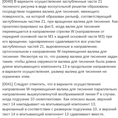
[0040] В варианте осуществления заглубленные части 21
тисненого рисунка в виде косоугольной решетки образованы
посредством поджима валика для тиснения, имеющего
поверхность, на которой образован рельеф, соответствующий
заглубленным частям 21, при вращении валика для тиснения. Как
проиллюстрировано на фиг.5, когда валик для тиснения
перемещается в направлении стрелки W (направлении от
передней основной части М1 к задней основной части М3) при
его вращении, одновременно сдавливаются все участки
заглубленных частей 21, выровненные в направлении,
ортогональном к направлению W перемещения валика для
тиснения. Несмотря на то, что размер валика для тиснения задан
таким, чтобы длина окружности валика для тиснения была равна
длине впитывающего компонента 13 в продольном направлении
в варианте осуществления, размер валика для тиснения не
ограничен этим.
[0041] Следует отметить, что в варианте осуществления
направление W перемещения валика для тиснения параллельно
направлению вышеупомянутой воображаемой линии Р в случае,
когда подгузник 10 скомплектован. Как описано выше, верхний
лист 14 накладывают на впитывающий компонент 13,
вырезанный в соответствии с размером подгузника 10, и верхний
лист 14 и впитывающий компонент 13 сдавливают вместе,