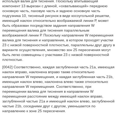
используя валик для тиснения. Поскольку впитывающий
компонент 13 вырезан с длиной, «охватывающей» переднюю
основную часть, паховую часть и заднюю основную часть
подгузника 10, тисненый рисунок в виде косоугольной решетки,
имеющий наклон относительно воображаемой линии Р, может
быть образован посредством задания направления W
перемещения валика для тиснения параллельным
воображаемой линии Р. Поскольку направление W перемещения
валика для тиснения и направление, в котором проходят участки
23 с низкой поверхностной плотностью, параллельны друг другу в
варианте осуществления, множество зон 25 пересечения могут
быть легко совмещены с участками 23 с низкой поверхностной
плотностью.
[0042] Соответственно, каждая заглубленная часть 21а, имеющая
наклон вправо, наклонена вправо также относительно
направления W перемещения, и каждая заглубленная часть 21b,
имеющая наклон влево, наклонена влево также относительно
направления W перемещения. Соответственно, при
перемещении валика для тиснения в направлении W
перемещения расстояние между имеющей наклон вправо,
заглубленной частью 21а и имеющей наклон влево, заглубленной
частью 21b, соседними друг с другом, уменьшается по
направлению к зоне 25 пересечения.