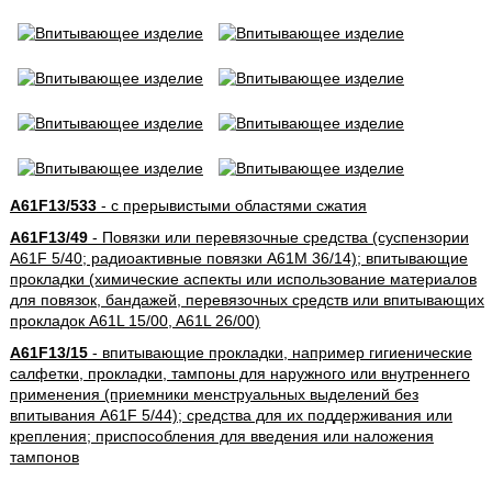
A61F13/533
- с прерывистыми областями сжатия
A61F13/49
- Повязки или перевязочные средства (суспензории
A61F 5/40; радиоактивные повязки A61M 36/14); впитывающие
прокладки (химические аспекты или использование материалов
для повязок, бандажей, перевязочных средств или впитывающих
прокладок A61L 15/00, A61L 26/00)
A61F13/15
- впитывающие прокладки, например гигиенические
салфетки, прокладки, тампоны для наружного или внутреннего
применения (приемники менструальных выделений без
впитывания A61F 5/44); средства для их поддерживания или
крепления; приспособления для введения или наложения
тампонов