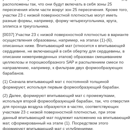
расположены так, что они будут включать в себя зоны 25
пересечения и/или части вокруг зон 25 пересечения. Кроме того,
участки 23 с низкой поверхностной плотностью могут иметь
разные формы, например, форму четырехугольника, круга,
эллипса и треугольника.
[0037] Участки 23 с низкой поверхностной плотностью в варианте
осуществления образованы, например, на этапах (1)-(6),
описанных ниже. Впитывающий мат (относится к впитывающей
сердцевине, не включающей в себя обертку для сердцевины, в
описании нижеприведенных этапов) образован смешиванием
целлюлозы и порошкообразного SAP и распылением смеси по
направлению, например, к фильтрам двух формообразующих
барабанов.
(1) Сначала впитывающий мат с постоянной толщиной
формируют, используя первым формообразующий барабан.
(2) Далее, формируют впитывающий мат с промежутками,
используя второй формообразующий барабан, так, что отверстия
для прохода воздуха образуются в частях, соответствующих
участкам 23 с низкой поверхностной плотностью, при этом
данный впитывающий мат подлежит наложению на впитывающий
мат, сформированный на этапе (1). Посредством этого
формируют впитывающий мат с углублениями.