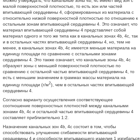
Можно утверждать, что канальные зоны 4b, 4c имеют вид зон с
малой поверхностной плотностью, то есть зон или частей
впитывающей сердцевины 4, сформированных из материала с
относительно низкой поверхностной плотностью по отношению к
остальным зонам впитывающей сердцевины 4. Это означает, что
материал впитывающей сердцевины 4 представляет собой
материал одного и того же типа как в канальных зонах 4b, 4c, так
и в остальных частях впитывающей сердцевины 4, но, тем не
менее, в канальных зонах 4b, 4c имеется меньше материала на
единицу площади по сравнению с остальными зонами
сердцевины 4. Это также означает, что канальные зоны 4b, 4c
образуют зоны с меньшей поверхностной плотностью по
сравнению с остальной частью впитывающей сердцевины 4, то
есть с меньшим значением в граммах массы материала на
2
единицу площади (г/м
), чем в остальных частях впитывающей
сердцевины 4.
Согласно варианту осуществления соответствующее
соотношение поверхностных плотностей между канальными
зонами 4b, 4c и остальной частью впитывающей сердцевины 4
составляет приблизительно 1:2.
Назначение канальных зон 4b, 4c состоит в том, чтобы
способствовать улучшению сгибаемости впитывающей
сердцевины 4 и способности впитывающего изделия 1 изгибаться