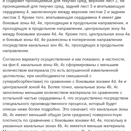
и содержит проницаемый для текучих сред, верхний лист 2, не
проницаемый для текучих сред, задний лист 3 и впитывающую
сердцевину 4, заключенную между верхним листом 2 и задним
листом 3. Кроме того, впитывающая сердцевина 4 имеет две
боковые зоны 4d, 4e, проходящие в продольном направлении, и
проходящую в продольном направлении, центральную зону 4a
между боковыми зонами 4d, 4e. Кроме того, центральная зона 4а
и боковые зоны 4d, 4e разнесены в поперечном направлении
посредством канальных зон 4b, 4c, проходящих в продольном
направлении.
Согласно варианту осуществления и как показано, в частности,
на фиг.4, канальные зоны 4b, 4с сформированы с меньшим
количеством материала (то есть вспушенной измельченной
целлюлозы, при необходимости смешанной с
суперабсорбентами) по сравнению с боковыми зонами 4d, 4e и
центральной зоной 4а. Более точно, канальные зоны 4b, 4c
заполнены меньшим количеством материала по сравнению с
остальной частью сердцевины 4, что осуществлено посредством
специального производственного процесса, который будет
описан ниже более подробно. Это означает, что канальные зоны
4b, 4c имеют меньший общую (или среднюю) поверхностную
плотность по сравнению с боковыми зонами 4d, 4e, поскольку в
указанных канальных зонах 4b, 4c имеется меньше материала.