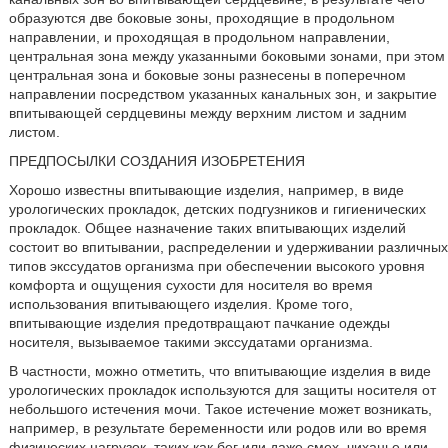
образуются две боковые зоны, проходящие в продольном
направлении, и проходящая в продольном направлении,
центральная зона между указанными боковыми зонами, при этом
центральная зона и боковые зоны разнесены в поперечном
направлении посредством указанных канальных зон, и закрытие
впитывающей сердцевины между верхним листом и задним
листом.
ПРЕДПОСЫЛКИ СОЗДАНИЯ ИЗОБРЕТЕНИЯ
Хорошо известны впитывающие изделия, например, в виде
урологических прокладок, детских подгузников и гигиенических
прокладок. Общее назначение таких впитывающих изделий
состоит во впитывании, распределении и удерживании различных
типов экссудатов организма при обеспечении высокого уровня
комфорта и ощущения сухости для носителя во время
использования впитывающего изделия. Кроме того,
впитывающие изделия предотвращают пачкание одежды
носителя, вызываемое такими экссудатами организма.
В частности, можно отметить, что впитывающие изделия в виде
урологических прокладок используются для защиты носителя от
небольшого истечения мочи. Такое истечение может возникать,
например, в результате беременности или родов или во время
физических нагрузок, таких как бег или даже смех, чиханье или