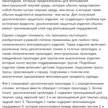
прокладкам, которые предназначены для впитывания
менструальной текучей среды, которая обычно представляет
собой более густую текучую среду, чем моча, и которая также
обычно выделяется медленнее, чем моча. Для получения
урологического защитного изделия, не создающего проблем при
истечении жидкости, урологические защитные изделия обычно
имеют принимающий слой над впитывающей сердцевиной.
Однако следует понимать, что принципы настоящего
изобретения в равной степени применимы для любого типа
гигиенического впитывающего изделия. Такие изделия включают
различные типы урологических тонких и толстых прокладок, а
также гигиенические прокладки, менструальные прокладки,
ежедневные прокладки для трусов или аналогичные изделия,
которые носят внутри поддерживающих трусов. Подобные
изделия также включают детские подгузники, подгузники-трусы,
трусы, приучающие к горшку, подгузники с поясом или
аналогичные одноразовые впитывающие предметы одежды.
Фиг.1 показывает урологическую прокладку 1 с определенными
слоями, которые вместе образуют готовую прокладку 1. Более
точно, урологическая прокладка 1 содержит проницаемый для
текучих сред, верхний лист 2 и не проницаемый для текучих сред,
задний лист 3. Прокладка 1 также содержит впитывающую
сердцевину 4, которая расположена между верхним листом 2 и