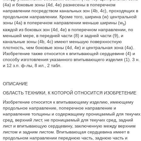
(4а) и боковые зоны (4d, 4e) разнесены в поперечном
направлении посредством канальных зон (4b, 4c), проходящих в
продольном направлении. Кроме того, ширина (w) центральной
зоны (4a) в поперечном направлении меньше ширины (w
)
s
каждой из боковых зон (4d, 4e) в поперечном направлении, по
меньшей мере, в передней части (8) и задней части (9), и
канальные зоны (4b, 4c) имеют меньшую поверхностную
плотность, чем боковые зоны (4d, 4e) и центральная зона (4а).
Изобретение также относится к впитывающей сердцевине (4) и
способу изготовления указанного впитывающего изделия (1). 3 н.
и 12 з.п. ф-лы, 8 ил., 2 табл.
ОПИСАНИЕ
ОБЛАСТЬ ТЕХНИКИ, К КОТОРОЙ ОТНОСИТСЯ ИЗОБРЕТЕНИЕ
Изобретение относится к впитывающему изделию, имеющему
продольное направление, поперечное направление и
направление толщины и содержащему проницаемый для текучих
сред, верхний лист, не проницаемый для текучих сред, задний
лист и впитывающую сердцевину, заключенную между верхним
листом и задним листом. Впитывающая сердцевина имеет в
продольном направлении переднюю часть, заднюю часть и