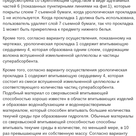
предусмотрена со скрепляющим средством в виде адгезивных
частей 6 (показанных пунктирными линиями на фиг.1), которые
покрыты слоем 7 съемной бумаги, когда урологическая прокладка
1 не используется. Когда прокладка 1 должна быть использована,
пользователь удаляет слой 7 съемной бумаги, так что прокладка
1 может быть прикреплена к предмету нижнего белья.
Кроме того, согласно варианту осуществления, показанному на
чертежах, урологическая прокладка 1 содержит впитывающую
сердцевину 4, которая образована одним слоем, содержащим
волокна вспушенной измельченной целлюлозы и частицы
суперабсорбента.
Кроме того, согласно варианту осуществления урологическая
прокладка 1 содержит впитывающую сердцевину 4, которая
состоит из смеси вспушенной измельченной целлюлозы и
соответствующего количества частиц суперабсорбента.
Подобный материал со сверхвысокой впитывающей
способностью хорошо известен в области впитывающих изделий
и образован водонабухающим и водонерастворимым
материалом, который способен впитывать большие количества
текучей среды при образовании гидрогеля. Обычные материалы
со сверхвысокой впитывающей способностью способны
впитывать текучие среды в количестве, по меньшей мере, в 10
раз превышающем их собственную массу. Согласно варианту