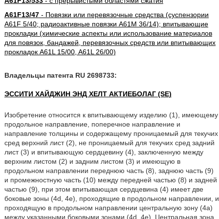
A61F13/533
- с прерывистыми областями сжатия
A61F13/47
- Повязки или перевязочные средства (суспензории
A61F 5/40; радиоактивные повязки A61M 36/14); впитывающие
прокладки (химические аспекты или использование материалов
для повязок, бандажей, перевязочных средств или впитывающих
прокладок A61L 15/00, A61L 26/00)
Владельцы патента RU 2698733:
ЭССИТИ ХАЙДЖИН ЭНД ХЕЛТ АКТИЕБОЛАГ (SE)
Изобретение относится к впитывающему изделию (1), имеющему
продольное направление, поперечное направление и
направление толщины и содержащему проницаемый для текучих
сред верхний лист (2), не проницаемый для текучих сред задний
лист (3) и впитывающую сердцевину (4), заключенную между
верхним листом (2) и задним листом (3) и имеющую в
продольном направлении переднюю часть (8), заднюю часть (9)
и промежностную часть (10) между передней частью (8) и задней
частью (9), при этом впитывающая сердцевина (4) имеет две
боковые зоны (4d, 4e), проходящие в продольном направлении, и
проходящую в продольном направлении центральную зону (4a)
между указанными боковыми зонами (4d, 4e). Центральная зона