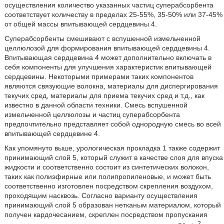
осуществления количество указанных частиц суперабсорбента
соответствует количеству в пределах 25-55%, 35-50% или 37-45%
от общей массы впитывающей сердцевины 4.
Суперабсорбенты смешивают с вспушенной измельченной
целлюлозой для формирования впитывающей сердцевины 4.
Впитывающая сердцевина 4 может дополнительно включать в
себя компоненты для улучшения характеристик впитывающей
сердцевины. Некоторыми примерами таких компонентов
являются связующие волокна, материалы для диспергирования
текучих сред, материалы для приема текучих сред и т.д., как
известно в данной области техники. Смесь вспушенной
измельченной целлюлозы и частиц суперабсорбента
предпочтительно представляет собой однородную смесь во всей
впитывающей сердцевине 4.
Как упомянуто выше, урологическая прокладка 1 также содержит
принимающий слой 5, который служит в качестве слоя для впуска
жидкости и соответственно состоит из синтетических волокон,
таких как полиэфирные или полипропиленовые, и может быть
соответственно изготовлен посредством скрепления воздухом,
проходящим насквозь. Согласно варианту осуществления
принимающий слой 5 образован нетканым материалом, который
получен кардочесанием, скреплен посредством пропускания
2