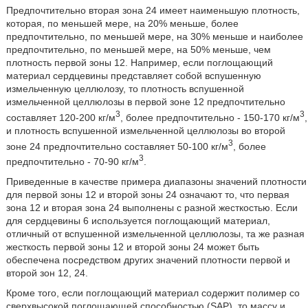
Предпочтительно вторая зона 24 имеет наименьшую плотность,
которая, по меньшей мере, на 20% меньше, более
предпочтительно, по меньшей мере, на 30% меньше и наиболее
предпочтительно, по меньшей мере, на 50% меньше, чем
плотность первой зоны 12. Например, если поглощающий
материал сердцевины представляет собой вспушенную
измельченную целлюлозу, то плотность вспушенной
измельченной целлюлозы в первой зоне 12 предпочтительно
3
3
составляет 120-200 кг/м
, более предпочтительно - 150-170 кг/м
,
и плотность вспушенной измельченной целлюлозы во второй
3
зоне 24 предпочтительно составляет 50-100 кг/м
, более
3
предпочтительно - 70-90 кг/м
.
Приведенные в качестве примера диапазоны значений плотности
для первой зоны 12 и второй зоны 24 означают то, что первая
зона 12 и вторая зона 24 выполнены с разной жесткостью. Если
для сердцевины 6 используется поглощающий материал,
отличный от вспушенной измельченной целлюлозы, та же разная
жесткость первой зоны 12 и второй зоны 24 может быть
обеспечена посредством других значений плотности первой и
второй зон 12, 24.
Кроме того, если поглощающий материал содержит полимер со
сверхвысокой поглощающей способностью (SAP), то массу и