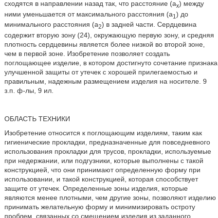
сходятся в направлении назад так, что расстояние (а
) между
х
ними уменьшается от максимального расстояния (a
) до
1
минимального расстояния (а
) в задней части. Сердцевина
2
содержит вторую зону (24), окружающую первую зону, и средняя
плотность сердцевины является более низкой во второй зоне,
чем в первой зоне. Изобретение позволяет создать
поглощающее изделие, в котором достигнуто сочетание признака
улучшенной защиты от утечек с хорошей прилегаемостью и
правильным, надежным размещением изделия на носителе. 9
з.п. ф-лы, 9 ил.
ОБЛАСТЬ ТЕХНИКИ
Изобретение относится к поглощающим изделиям, таким как
гигиенические прокладки, предназначенные для повседневного
использования прокладки для трусов, прокладки, используемые
при недержании, или подгузники, которые выполнены с такой
конструкцией, что они принимают определенную форму при
использовании, и такой конструкцией, которая способствует
защите от утечек. Определенные зоны изделия, которые
являются менее плотными, чем другие зоны, позволяют изделию
принимать желательную форму и минимизировать остроту
проблем, связанных со смещением изделия из заданного