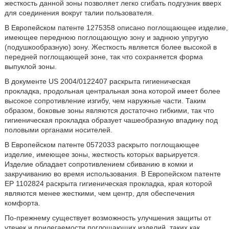
жесткость данной зоны позволяет легко сгибать подгузник вверх
для соединения вокруг талии пользователя.
В Европейском патенте 1275358 описано поглощающее изделие,
имеющее переднюю поглощающую зону и заднюю упругую
(подушкообразную) зону. Жесткость является более высокой в
передней поглощающей зоне, так что сохраняется форма
выпуклой зоны.
В документе US 2004/0122407 раскрыта гигиеническая
прокладка, продольная центральная зона которой имеет более
высокое сопротивление изгибу, чем наружные части. Таким
образом, боковые зоны являются достаточно гибкими, так что
гигиеническая прокладка образует чашеобразную впадину под
половыми органами носителей.
В Европейском патенте 0572033 раскрыто поглощающее
изделие, имеющее зоны, жесткость которых варьируется.
Изделие обладает сопротивлением сбиванию в комки и
закручиванию во время использования. В Европейском патенте
ЕР 1102824 раскрыта гигиеническая прокладка, края которой
являются менее жесткими, чем центр, для обеспечения
комфорта.
По-прежнему существует возможность улучшения защиты от
утечек и прилегаемости поглощающих изделий, таких как