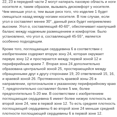
22, 23 в передней части 2 могут натирать паховую область и ноги
носителя и, таким образом, вызывать дискомфорт у носителя.
Чем меньше угол α, тем выше риск того, что изделие 1 будет
смещаться назад между ногами носителя. В том случае, если
угол α составляет менее 30°, данный риск будет неприемлемо
высоким. Угол α, составляющий 40-60°, обеспечивает наилучший
баланс между надежным размещением и комфортом. Было
установлено, что угол α, составляющий 45-55°, является
особенно подходящим.
Кроме того, поглощающая сердцевина 6 в соответствии с
изобретением содержит вторую зону 24, которая окружает
первую зону 12 и простирается между первой зоной 12 и
периферийным краем 7. Вторая зона 24 дополнительно
образована центральной зоной 25, простирающейся между
обращенными друг к другу сторонами 19, 20 ответвлений 15, 16,
и краевой зоной 26. Протяженность краевой зоны 26 в
направлении, ортогональном к указанному периферийному краю
7, предпочтительно составляет более 5 мм, более
предпочтительно 5-20 мм. В соответствии с изобретением
поглощающая сердцевина 6 имеет более низкую плотность во
второй зоне 24, чем в первой зоне 12. То есть средняя плотность
поглощающей сердцевины 6 во второй зоне 24 меньше средней
плотности поглощающей сердцевины 6 в первой зоне 12.