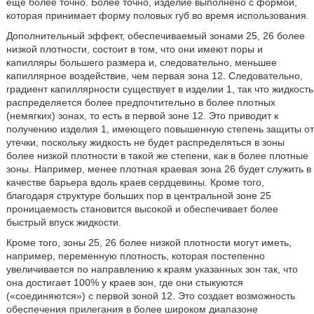
еще более точно. Более точно, изделие выполнено с формой,
которая принимает форму половых губ во время использования.
Дополнительный эффект, обеспечиваемый зонами 25, 26 более
низкой плотности, состоит в том, что они имеют поры и
капилляры большего размера и, следовательно, меньшее
капиллярное воздействие, чем первая зона 12. Следовательно,
градиент капиллярности существует в изделии 1, так что жидкость
распределяется более предпочтительно в более плотных
(немягких) зонах, то есть в первой зоне 12. Это приводит к
получению изделия 1, имеющего повышенную степень защиты от
утечки, поскольку жидкость не будет распределяться в зоны
более низкой плотности в такой же степени, как в более плотные
зоны. Например, менее плотная краевая зона 26 будет служить в
качестве барьера вдоль краев сердцевины. Кроме того,
благодаря структуре больших пор в центральной зоне 25
проницаемость становится высокой и обеспечивает более
быстрый впуск жидкости.
Кроме того, зоны 25, 26 более низкой плотности могут иметь,
например, переменную плотность, которая постепенно
увеличивается по направлению к краям указанных зон так, что
она достигает 100% у краев зон, где они стыкуются
(«соединяются») с первой зоной 12. Это создает возможность
обеспечения прилегания в более широком диапазоне