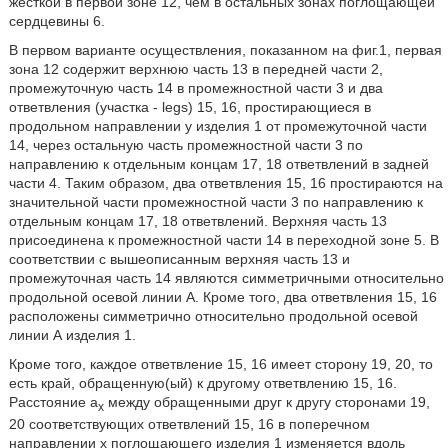
жесткой в первой зоне 12, чем в остальных зонах поглощающей
сердцевины 6.
В первом варианте осуществления, показанном на фиг.1, первая
зона 12 содержит верхнюю часть 13 в передней части 2,
промежуточную часть 14 в промежностной части 3 и два
ответвления (участка - legs) 15, 16, простирающиеся в
продольном направлении y изделия 1 от промежуточной части
14, через остальную часть промежностной части 3 по
направлению к отдельным концам 17, 18 ответвлений в задней
части 4. Таким образом, два ответвления 15, 16 простираются на
значительной части промежностной части 3 по направлению к
отдельным концам 17, 18 ответвлений. Верхняя часть 13
присоединена к промежностной части 14 в переходной зоне 5. В
соответствии с вышеописанным верхняя часть 13 и
промежуточная часть 14 являются симметричными относительно
продольной осевой линии А. Кроме того, два ответвления 15, 16
расположены симметрично относительно продольной осевой
линии А изделия 1.
Кроме того, каждое ответвление 15, 16 имеет сторону 19, 20, то
есть край, обращенную(ый) к другому ответвлению 15, 16.
Расстояние а
между обращенными друг к другу сторонами 19,
х
20 соответствующих ответвлений 15, 16 в поперечном
направлении x поглощающего изделия 1 изменяется вдоль