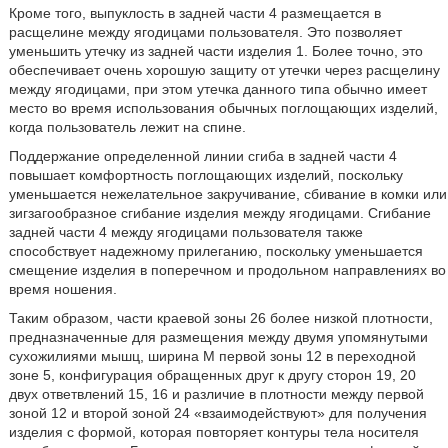
Кроме того, выпуклость в задней части 4 размещается в
расщелине между ягодицами пользователя. Это позволяет
уменьшить утечку из задней части изделия 1. Более точно, это
обеспечивает очень хорошую защиту от утечки через расщелину
между ягодицами, при этом утечка данного типа обычно имеет
место во время использования обычных поглощающих изделий,
когда пользователь лежит на спине.
Поддержание определенной линии сгиба в задней части 4
повышает комфортность поглощающих изделий, поскольку
уменьшается нежелательное закручивание, сбивание в комки или
зигзагообразное сгибание изделия между ягодицами. Сгибание
задней части 4 между ягодицами пользователя также
способствует надежному прилеганию, поскольку уменьшается
смещение изделия в поперечном и продольном направлениях во
время ношения.
Таким образом, части краевой зоны 26 более низкой плотности,
предназначенные для размещения между двумя упомянутыми
сухожилиями мышц, ширина М первой зоны 12 в переходной
зоне 5, конфигурация обращенных друг к другу сторон 19, 20
двух ответвлений 15, 16 и различие в плотности между первой
зоной 12 и второй зоной 24 «взаимодействуют» для получения
изделия с формой, которая повторяет контуры тела носителя