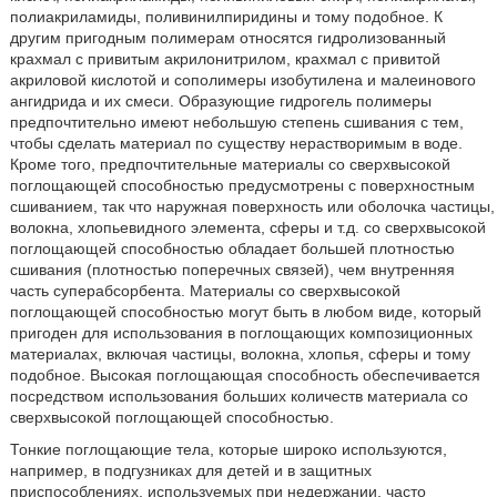
полиакриламиды, поливинилпиридины и тому подобное. К
другим пригодным полимерам относятся гидролизованный
крахмал с привитым акрилонитрилом, крахмал с привитой
акриловой кислотой и сополимеры изобутилена и малеинового
ангидрида и их смеси. Образующие гидрогель полимеры
предпочтительно имеют небольшую степень сшивания с тем,
чтобы сделать материал по существу нерастворимым в воде.
Кроме того, предпочтительные материалы со сверхвысокой
поглощающей способностью предусмотрены с поверхностным
сшиванием, так что наружная поверхность или оболочка частицы,
волокна, хлопьевидного элемента, сферы и т.д. со сверхвысокой
поглощающей способностью обладает большей плотностью
сшивания (плотностью поперечных связей), чем внутренняя
часть суперабсорбента. Материалы со сверхвысокой
поглощающей способностью могут быть в любом виде, который
пригоден для использования в поглощающих композиционных
материалах, включая частицы, волокна, хлопья, сферы и тому
подобное. Высокая поглощающая способность обеспечивается
посредством использования больших количеств материала со
сверхвысокой поглощающей способностью.
Тонкие поглощающие тела, которые широко используются,
например, в подгузниках для детей и в защитных
приспособлениях, используемых при недержании, часто