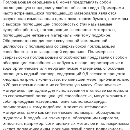
Поглощающая сердцевина 6 может представлять собой
поглощающую сердцевину любого обычного вида. Примерами
часто встречающихся поглощающих материалов являются
вспушенная измельченная целлюлоза, тонкая бумага, полимеры
с высокой поглощающей способностью (так называемые
суперабсорбенты), поглощающие вспененные материалы,
поглощающие нетканые материалы или тому подобное.
Общеизвестно соединение вспушенной измельченной
целлюлозы с полимерами со сверхвысокой поглощающей
способностью в поглощающей сердцевине. Полимеры со
сверхвысокой поглощающей способностью представляют собой
обладающие способностью набухать в воде, нерастворимые в
воде органические или неорганические материалы, способные
поглощать водный раствор, содержащий 0,9 весового процента
хлорида натрия, в количестве, по меньшей мере, приблизительно
в 20 раз превышающем их собственную массу. Органические
материалы, пригодные для использования в качестве материала
со сверхвысокой поглощающей способностью, могут включать в
себя природные материалы, такие как полисахариды,
полипептиды и тому подобное, а также синтетические
материалы, такие как синтетические полимеры, образующие
гидрогели. К подобным полимерам, образующим гидрогели,
относятся, например, соли щелочных металлов и полиакриловых
кислот, полиакриламиды, поливиниловый спирт, полиакрилаты,