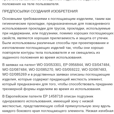
положения на теле пользователя.
ПРЕДПОСЫЛКИ СОЗДАНИЯ ИЗОБРЕТЕНИЯ
Основными требованиями к поглощающим изделиям, таким как
гигиенические прокладки, предназначенные для повседневного
использования прокладки для трусов, прокладки, используемые
при недержании, или подгузники, помимо хороших поглощающих
свойств, являются хорошая прилегаемость и защита от утечек.
Были использованы различные способы при проектировании и
изготовлении поглощающих изделий так, чтобы они хорошо
повторяли контуры тела пользователя и не смещались из
заданного положения во время использования.
В заявках на патент WO 03/053301, ЕР 0956844, WO 03/047484,
WO 02/087484, WO 02/085270, WO 03/059222, WO 02/087483,
WO 02/085269 и в родственных заявках описаны поглощающие
изделия, которые содержат придающий жесткость элемент,
который предназначен для того, чтобы способствовать приданию
трехмерной формы изделиям во время их использования.
В Европейском патенте ЕР 1458718 описан подгузник
одноразового использования, имеющий зону с низкой
жесткостью, представляющую собой прямоугольную зону вдоль
каждого бокового края поглощающего элемента. Низкая изгибная