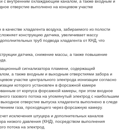
ии с внутренним охлаждающим каналом, а также входным и
дное отверстие выполнено на концевом участке
е в качестве хладагента воздуха, забираемого из полости
сложняет конструкцию датчика, увеличивает массу
 дополнительных труб подвода хладагента от КНД, что
струкции датчика, снижение массы, а также повышение
ода.
низационный сигнализатора пламени, содержащий
лом, а также входным и выходным отверстиями забора и
нцевом участке центрального электрода ионизации согласно
изации которого установлен в форсажной камере
ованным от корпуса форсажной камеры, при этом входное
вного газового потока на упомянутый электрод с наибольшим
выходное отверстие выпуска хладагента выполнено в следе
лением газа, проходящего через форсажную камеру.
 счет исключения штуцера и дополнительных каналов
ора низкого давления (КНД), посредством выполнения
ого потока на электрод.