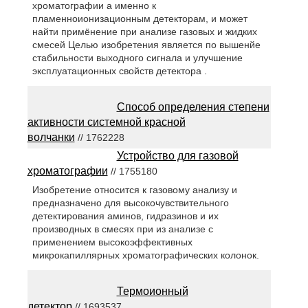
хроматографии а именно к
пламенноионизационным детекторам, и может
найти примёнение при анализе газовых и жидких
смесей Целью изобретения является по вышенйе
стабильности выходного сигнала и улучшение
эксплуатационных свойств детектора .
Способ определения степени
активности системной красной
волчанки
// 1762228
Устройство для газовой
хроматографии
// 1755180
Изобретение относится к газовому анализу и
предназначено для высокочувствительного
детектирования аминов, гидразинов и их
производных в смесях при из анализе с
применением высокоэффективных
микрокапиллярных хроматографических колонок.
Термоионный
детектор
// 1693537