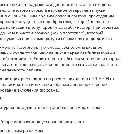
овышение его надежности достигается тем, что входное
ного газового потока, а выходное отверстие выпуска
рения с наименьшим полным давлением газа, проходящим
репад и осуществив переброс газа, который является
да ионизации в зону горения за стабилизатор. При этом газ,
 чем в чистом воздухе (как в прототипе), который
ит к уменьшению температуры вблизи электрода датчика.
именять газотопливную смесь, расположив входное
пливных коллекторов, находящихся перед стабилизаторами
я обтеканием стабилизаторов, в области установки электрода
ьшает интенсивность горения в месте выпуска хладагента,
 надежность датчика.
ионизации расположен на расстоянии не более 1,5 × Н от
е величина тока ионизации, образованная при горении,
ирование включения форсажа.
й.
отурбинного двигателя с установленным датчиком
е (форсажная камера условно не показана).
штепсельным разъемом.