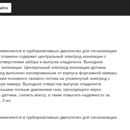
айти
рименяется в турбореактивных двигателях для сигнализации
 пламени содержит центральный электрод ионизации с
тверстиями забора и выпуска хладагента. Выходное
а ионизации. Центральный электрод ионизации датчика
трод выполнен изолированным от корпуса форсажной камеры.
ния основного газового потока на упомянутый электрод с
ю камеру. Выходное отверстие выпуска хладагента
меньшим полным давлением газа, проходящего через
датчика, снизить массу, а также повысить надежность за
 3 ил.
рименяется в турбореактивных двигателях для сигнализации