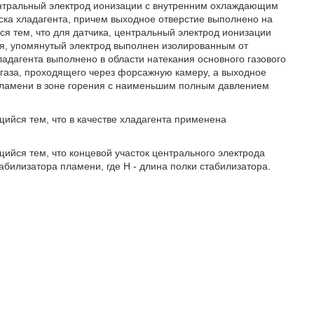
ентральный электрод ионизации с внутренним охлаждающим
ска хладагента, причем выходное отверстие выполнено на
я тем, что для датчика, центральный электрод ионизации
ля, упомянутый электрод выполнен изолированным от
адагента выполнено в области натекания основного газового
газа, проходящего через форсажную камеру, а выходное
 пламени в зоне горения с наименьшим полным давлением
щийся тем, что в качестве хладагента применена
щийся тем, что концевой участок центрального электрода
абилизатора пламени, где Н - длина полки стабилизатора.