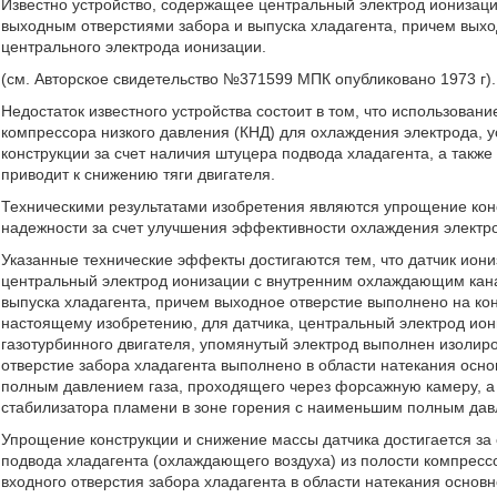
Известно устройство, содержащее центральный электрод ионизац
выходным отверстиями забора и выпуска хладагента, причем выхо
центрального электрода ионизации.
(см. Авторское свидетельство №371599 МПК опубликовано 1973 г).
Недостаток известного устройства состоит в том, что использовани
компрессора низкого давления (КНД) для охлаждения электрода, у
конструкции за счет наличия штуцера подвода хладагента, а также
приводит к снижению тяги двигателя.
Техническими результатами изобретения являются упрощение кон
надежности за счет улучшения эффективности охлаждения электр
Указанные технические эффекты достигаются тем, что датчик ио
центральный электрод ионизации с внутренним охлаждающим кана
выпуска хладагента, причем выходное отверстие выполнено на ко
настоящему изобретению, для датчика, центральный электрод ион
газотурбинного двигателя, упомянутый электрод выполнен изолир
отверстие забора хладагента выполнено в области натекания осно
полным давлением газа, проходящего через форсажную камеру, а 
стабилизатора пламени в зоне горения с наименьшим полным дав
Упрощение конструкции и снижение массы датчика достигается за
подвода хладагента (охлаждающего воздуха) из полости компресс
входного отверстия забора хладагента в области натекания основн