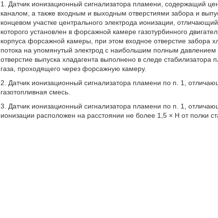
1. Датчик ионизационный сигнализатора пламени, содержащий ц
каналом, а также входным и выходным отверстиями забора и выпу
концевом участке центрального электрода ионизации, отличающийс
которого установлен в форсажной камере газотурбинного двигате
корпуса форсажной камеры, при этом входное отверстие забора хл
потока на упомянутый электрод с наибольшим полным давлением 
отверстие выпуска хладагента выполнено в следе стабилизатора
газа, проходящего через форсажную камеру.
2. Датчик ионизационный сигнализатора пламени по п. 1, отличаю
газотопливная смесь.
3. Датчик ионизационный сигнализатора пламени по п. 1, отличаю
ионизации расположен на расстоянии не более 1,5 × Н от полки ст