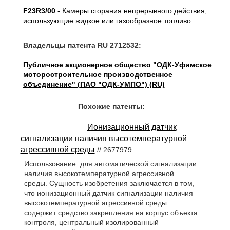
F23R3/00
- Камеры сгорания непрерывного действия,
использующие жидкое или газообразное топливо
Владельцы патента RU 2712532:
Публичное акционерное общество "ОДК-Уфимское
моторостроительное производственное
объединение" (ПАО "ОДК-УМПО") (RU)
Похожие патенты:
Ионизационный датчик
сигнализации наличия высотемпературной
агрессивной среды
// 2677979
Использование: для автоматической сигнализации
наличия высокотемпературной агрессивной
среды. Сущность изобретения заключается в том,
что ионизационный датчик сигнализации наличия
высокотемпературной агрессивной среды
содержит средство закрепления на корпус объекта
контроля, центральный изолированный