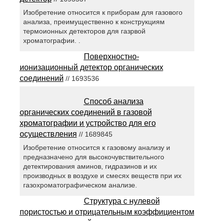
Изобретение относится к приборам для газового
анализа, преимущественно к конструкциям
термоионных детекторов для газрвой
хроматографии. .
Поверхностно-
ионизационный детектор органических
соединений
// 1693536
Способ анализа
органических соединений в газовой
хроматографии и устройство для его
осуществления
// 1689845
Изобретение относится к газовому анализу и
предназначено для высокочувствительного
детектирования аминов, гидразинов и их
производных в воздухе и смесях веществ при их
газохроматографическом анализе.
Структура с нулевой
пористостью и отрицательным коэффициентом