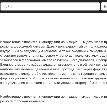
Н
Изобретение относится к конструкции ионизационных датчиков и п
розжига форсажной камеры. Датчик ионизационный сигнализатора
внутренним охлаждающим каналом, а также входным и выходным о
отверстие выполнено на концевом участке центрального электрод
установлен в форсажной камере газотурбинного двигателя. Элек
Входное отверстие забора хладагента выполнено в области натека
наибольшим полным давлением газа, проходящего через форсажну
выполнено в следе стабилизатора пламени в зоне горения с наи
форсажную камеру. Изобретение позволяет упростить конструкцию 
счет улучшения эффективности охлаждения электрода. 2 з.п. ф-лы,
Изобретение относится к конструкции ионизационных датчиков и п
розжига форсажной камеры.