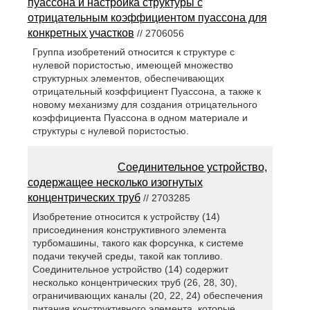
пуассона и настройка структуры с
отрицательным коэффициентом пуассона для
конкретных участков
// 2706056
Группа изобретений относится к структуре с
нулевой пористостью, имеющей множество
структурных элементов, обеспечивающих
отрицательный коэффициент Пуассона, а также к
новому механизму для создания отрицательного
коэффициента Пуассона в одном материале и
структуры с нулевой пористостью.
Соединительное устройство,
содержащее несколько изогнутых
концентрических труб
// 2703285
Изобретение относится к устройству (14)
присоединения конструктивного элемента
турбомашины, такого как форсунка, к системе
подачи текучей среды, такой как топливо.
Соединительное устройство (14) содержит
несколько концентрических труб (26, 28, 30),
ограничивающих каналы (20, 22, 24) обеспечения
питания конструктивного элемента, которые