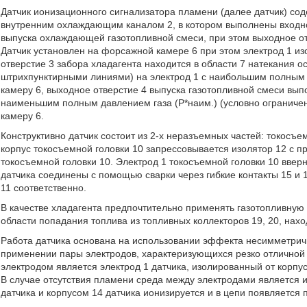
Датчик ионизационного сигнализатора пламени (далее датчик) сод
внутренним охлаждающим каналом 2, в котором выполнены входное
выпуска охлаждающей газотопливной смеси, при этом выходное от
Датчик установлен на форсажной камере 6 при этом электрод 1 из
отверстие 3 забора хладагента находится в области 7 натекания о
штрихпунктирными линиями) на электрод 1 с наибольшим полным 
камеру 6, выходное отверстие 4 выпуска газотопливной смеси вып
наименьшим полным давлением газа (Р*наим.) (условно огранич
камеру 6.
Конструктивно датчик состоит из 2-х неразъемных частей: токосъе
корпус токосъемной головки 10 запрессовывается изолятор 12 с п
токосъемной головки 10. Электрод 1 токосъемной головки 10 вверн
датчика соединены с помощью сварки через гибкие контакты 15 и 
11 соответственно.
В качестве хладагента предпочтительно применять газотопливную 
области попадания топлива из топливных коллекторов 19, 20, на
Работа датчика основана на использовании эффекта несимметрич
применении пары электродов, характеризующихся резко отличной
электродом является электрод 1 датчика, изолированный от корпу
В случае отсутствия пламени среда между электродами является 
датчика и корпусом 14 датчика ионизируется и в цепи появляется 