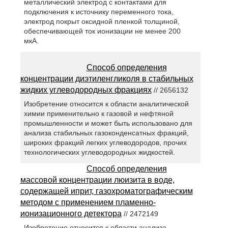
металлический электрод с контактами для
подключения к источнику переменного тока,
электрод покрыт оксидной пленкой толщиной,
обеспечивающей ток ионизации не менее 200
мкА.
Способ определения
концентрации диэтиленгликоля в стабильных
жидких углеводородных фракциях
// 2656132
Изобретение относится к области аналитической
химии применительно к газовой и нефтяной
промышленности и может быть использовано для
анализа стабильных газоконденсатных фракций,
широких фракций легких углеводородов, прочих
технологических углеводородных жидкостей.
Способ определения
массовой концентрации люизита в воде,
содержащей иприт, газохроматографическим
методом с применением пламенно-
ионизационного детектора
// 2472149
Изобретение относится к области анализа