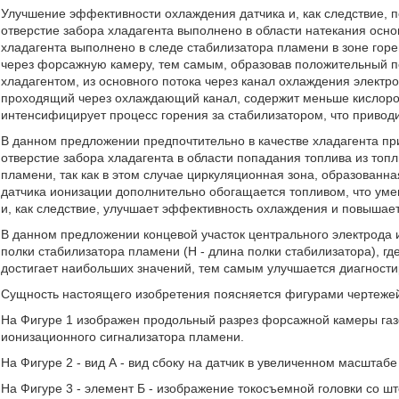
Улучшение эффективности охлаждения датчика и, как следствие, п
отверстие забора хладагента выполнено в области натекания основ
хладагента выполнено в следе стабилизатора пламени в зоне го
через форсажную камеру, тем самым, образовав положительный пе
хладагентом, из основного потока через канал охлаждения электро
проходящий через охлаждающий канал, содержит меньше кислорода,
интенсифицирует процесс горения за стабилизатором, что привод
В данном предложении предпочтительно в качестве хладагента пр
отверстие забора хладагента в области попадания топлива из то
пламени, так как в этом случае циркуляционная зона, образованна
датчика ионизации дополнительно обогащается топливом, что умен
и, как следствие, улучшает эффективность охлаждения и повышает
В данном предложении концевой участок центрального электрода 
полки стабилизатора пламени (Н - длина полки стабилизатора), гд
достигает наибольших значений, тем самым улучшается диагност
Сущность настоящего изобретения поясняется фигурами чертеже
На Фигуре 1 изображен продольный разрез форсажной камеры газ
ионизационного сигнализатора пламени.
На Фигуре 2 - вид А - вид сбоку на датчик в увеличенном масштаб
На Фигуре 3 - элемент Б - изображение токосъемной головки со 