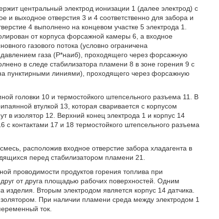
ержит центральный электрод ионизации 1 (далее электрод) с
 и выходное отверстия 3 и 4 соответственно для забора и
верстие 4 выполнено на концевом участке 5 электрода 1.
олирован от корпуса форсажной камеры 6, а входное
сновного газового потока (условно ограничена
давлением газа (Р*наиб), проходящего через форсажную
олнено в следе стабилизатора пламени 8 в зоне горения 9 с
ена пунктирными линиями), проходящего через форсажную
мной головки 10 и термостойкого штепсельного разъема 11. В
рипаянной втулкой 13, которая сваривается с корпусом
ут в изолятор 12. Верхний конец электрода 1 и корпус 14
16 с контактами 17 и 18 термостойкого штепсельного разъема
смесь, расположив входное отверстие забора хладагента в
ходящихся перед стабилизатором пламени 21.
ной проводимости продуктов горения топлива при
 друг от друга площадью рабочих поверхностей. Одним
са изделия. Вторым электродом является корпус 14 датчика.
изолятором. При наличии пламени среда между электродом 1
переменный ток.