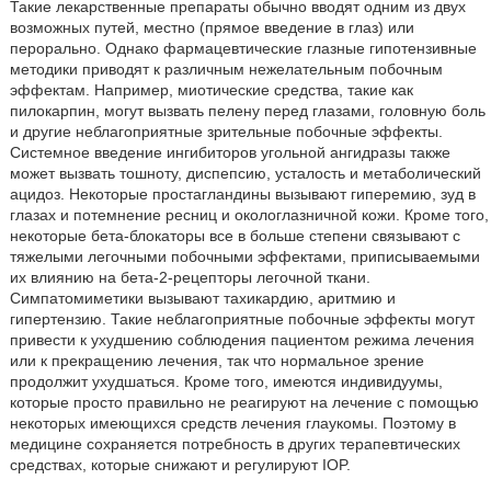
Такие лекарственные препараты обычно вводят одним из двух
возможных путей, местно (прямое введение в глаз) или
перорально. Однако фармацевтические глазные гипотензивные
методики приводят к различным нежелательным побочным
эффектам. Например, миотические средства, такие как
пилокарпин, могут вызвать пелену перед глазами, головную боль
и другие неблагоприятные зрительные побочные эффекты.
Системное введение ингибиторов угольной ангидразы также
может вызвать тошноту, диспепсию, усталость и метаболический
ацидоз. Некоторые простагландины вызывают гиперемию, зуд в
глазах и потемнение ресниц и окологлазничной кожи. Кроме того,
некоторые бета-блокаторы все в больше степени связывают с
тяжелыми легочными побочными эффектами, приписываемыми
их влиянию на бета-2-рецепторы легочной ткани.
Симпатомиметики вызывают тахикардию, аритмию и
гипертензию. Такие неблагоприятные побочные эффекты могут
привести к ухудшению соблюдения пациентом режима лечения
или к прекращению лечения, так что нормальное зрение
продолжит ухудшаться. Кроме того, имеются индивидуумы,
которые просто правильно не реагируют на лечение с помощью
некоторых имеющихся средств лечения глаукомы. Поэтому в
медицине сохраняется потребность в других терапевтических
средствах, которые снижают и регулируют IOP.