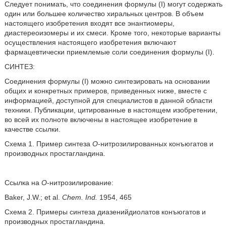
Следует понимать, что соединения формулы (I) могут содержать
один или большее количество хиральных центров. В объем
настоящего изобретения входят все энантиомеры,
диастереоизомеры и их смеси. Кроме того, некоторые варианты
осуществления настоящего изобретения включают
фармацевтически приемлемые соли соединения формулы (I).
СИНТЕЗ:
Соединения формулы (I) можно синтезировать на основании
общих и конкретных примеров, приведенных ниже, вместе с
информацией, доступной для специалистов в данной области
техники. Публикации, цитированные в настоящем изобретении,
во всей их полноте включены в настоящее изобретение в
качестве ссылки.
Схема 1. Пример синтеза
O
-нитрозилированных конъюгатов и
производных простагландина.
Ссылка на
O
-нитрозилирование:
Baker, J.W.; et al.
Chem. Ind.
1954, 465
Схема 2. Примеры синтеза диазенийдиолатов конъюгатов и
производных простагландина.