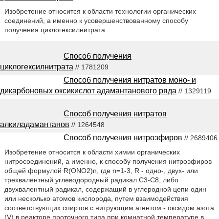
Изобретение относится к области технологии органических
соединений, а именно к усовершенствованному способу
получения циклогексилнитрата. .
Способ получения
циклогексилнитрата
// 1781209
Способ получения нитратов моно- и
дикарбоновых оксикислот адамантанового ряда
// 1329119
Способ получения нитратов
алкиладамантанов
// 1264548
Способ получения нитроэфиров
// 2689406
Изобретение относится к области химии органических
нитросоединений, а именно, к способу получения нитроэфиров
общей формулой R(ONO2)n, где n=1-3, R - одно-, двух- или
трехвалентный углеводородный радикал С3-C8, либо
двухвалентный радикал, содержащий в углеродной цепи один
или несколько атомов кислорода, путем взаимодействия
соответствующих спиртов с нитрующим агентом - оксидом азота
(V) в реакторе проточного типа при комнатной температуре в