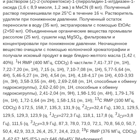
и раствором (Z)-2-(хлорметокси)-1-(пирролидин-1-ил)диазен-1-
оксида (1,6 г, 8,9 ммоля, 1,2 экв.) в MeCN (8 мл). Полученный
раствор перемешивали при 25°C в течение 16 ч. Растворитель
удаляли при пониженном давлении. Полученный остаток
переносили в воду (35 мл), экстрагировали с помощью EtOAc
(2×50 мл). Объединенные органические вещества промывали
рассолом (25 мл), сушили над MgSO
, фильтровали и
4
концентрировали при пониженном давлении. Неочищенное
вещество очищали с помощью колоночной хроматографии и
получали искомый продукт в виде бледно-желтого масла (1,42 г,
1
40%).
H ЯМР (400 МГц, CDCl
) δ част./млн 7,41-7,37 (m, 1H),
3
7,22-7,20 (m, 1H), 7,15 (s, 1H), 7,10-7,08 (m, 1H), 5,77-5,64 (m,
4H), 5,46-5,27 (m, 2H), 4,54 (m, 1H), 4,18-4,17 (m 1H), 4,03-3,93
(m, 3H), 3,58-3,55 (m, 4H), 2,69-2,68 (m, 1H, способные к обмену
гидроксигруппы), 2,62-2,60 (m, 1H, способные к обмену
гидроксигруппы), 2,41-2,04 (m, 9H), 1,98-1,91 (m, 4H), 1,79-1,76
13
(m, 1H), 1,72-1,64 (m 2H), 1,58-1,51 (m, 1H);
C ЯМР (100 МГц,
2
CDCl
) δ 172,5, 158,7, 135,3, 131,9 (q,
J
=32,4 Гц), 130,1, 129,5,
3
CF
1
3
129,5, 129,3, 123,9 (q,
J
=272,3 Гц), 118,1, 117,8 (q,
J
=3,8
CF
CF
3
Гц), 111,5 (q,
J
=3,9 Гц), 87,3, 78,0, 73,0, 72,1, 70,8, 56,0, 50,7,
CF
19
50,4, 42,9, 33,3, 26,4, 25,7, 24,4, 23,0;
F ЯМР (376 МГц, CDCl
)
3
-
δ -62,67; MS (ES-) m/z 646 (M+45)
[M+формиат].