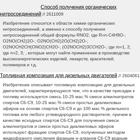
Способ получения органических
нитросоединений
// 2611009
Изобретение относится к области химии органических
нитросоединений, а именно к способу получения
нитросоединений общей формулы RNO2, где R=n-C4H9O-;
O2NO(CH2)2O-; O2NO(CH2)2O(CH2)2O-;
O2NOCH2CH(ONO2)CH2O-; (O2NOCH2)3CCH2O-; где m=1, 2;
где n=2, 3; , которые могут найти применение в производстве
высокоэнергетических изделий, лекарств, красителей,
полимеров и т.д.
Топливная композиция для дизельных двигателей
// 2604061
Изобретение описывает топливную композицию для дизельных
двигателей, характеризующуюся тем, что в качестве присадки к
топливу используется смесь 10-25 мас.% смеси алкилнитратов
спиртов С6-С9, 10-25 мас.% смеси простых диалкиловых
эфиров на основе спиртов С6-С9 и до 100 мас.% дизельного
топлива или любого углеводородного растворителя, причем в
качестве исходных спиртов С6-С9 для получения смеси
алкилнитратов и смеси простых диалкиловых эфиров
используют фракцию спиртов C6-C9, полученных методом
жидкофазного окисления фракции н-алканов C6-C9 водным