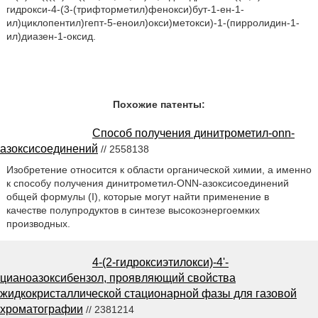
гидрокси-4-(3-(трифторметил)фенокси)бут-1-ен-1-
ил)циклопентил)гепт-5-еноил)окси)метокси)-1-(пирролидин-1-
ил)диазен-1-оксид.
Похожие патенты:
Способ получения динитрометил-onn-
азоксисоединений
// 2558138
Изобретение относится к области органической химии, а именно
к способу получения динитрометил-ONN-азоксисоединений
общей формулы (I), которые могут найти применение в
качестве полупродуктов в синтезе высокоэнергоемких
производных.
4-(2-гидроксиэтилокси)-4'-
цианоазоксибензол, проявляющий свойства
жидкокристаллической стационарной фазы для газовой
хроматографии
// 2381214