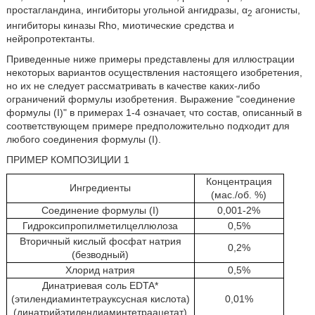
простагландина, ингибиторы угольной ангидразы, α
агонисты,
2
ингибиторы киназы Rho, миотические средства и
нейропротектанты.
Приведенные ниже примеры представлены для иллюстрации
некоторых вариантов осуществления настоящего изобретения,
но их не следует рассматривать в качестве каких-либо
ограничений формулы изобретения. Выражение "соединение
формулы (I)" в примерах 1-4 означает, что состав, описанный в
соответствующем примере предположительно подходит для
любого соединения формулы (I).
ПРИМЕР КОМПОЗИЦИИ 1
Концентрация
Ингредиенты
(мас./об. %)
Соединение формулы (I)
0,001-2%
Гидроксипропилметилцеллюлоза
0,5%
Вторичный кислый фосфат натрия
0,2%
(безводный)
Хлорид натрия
0,5%
Динатриевая соль EDTA*
(этилендиаминтетрауксусная кислота)
0,01%
(динатрийэтилендиаминтетраацетат)