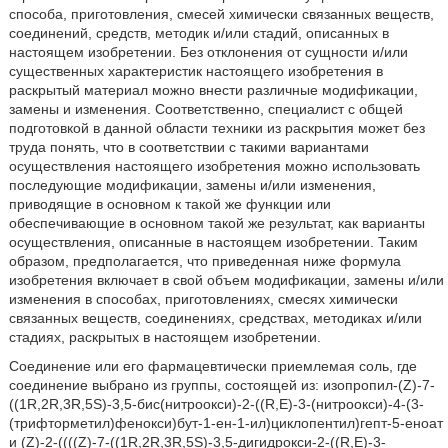
способа, приготовления, смесей химически связанных веществ,
соединений, средств, методик и/или стадий, описанных в
настоящем изобретении. Без отклонения от сущности и/или
существенных характеристик настоящего изобретения в
раскрытый материал можно внести различные модификации,
замены и изменения. Соответственно, специалист с общей
подготовкой в данной области техники из раскрытия может без
труда понять, что в соответствии с такими вариантами
осуществления настоящего изобретения можно использовать
последующие модификации, замены и/или изменения,
приводящие в основном к такой же функции или
обеспечивающие в основном такой же результат, как варианты
осуществления, описанные в настоящем изобретении. Таким
образом, предполагается, что приведенная ниже формула
изобретения включает в свой объем модификации, замены и/или
изменения в способах, приготовлениях, смесях химически
связанных веществ, соединениях, средствах, методиках и/или
стадиях, раскрытых в настоящем изобретении.
Соединение или его фармацевтически приемлемая соль, где
соединение выбрано из группы, состоящей из: изопропил-(Z)-7-
((1R,2R,3R,5S)-3,5-бис(нитроокси)-2-((R,E)-3-(нитроокси)-4-(3-
(трифторметил)фенокси)бут-1-ен-1-ил)циклопентил)гепт-5-еноат
и (Z)-2-((((Z)-7-((1R,2R,3R,5S)-3,5-дигидрокси-2-((R,E)-3-