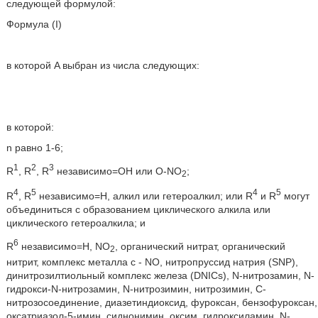
следующей формулой:
Формула (I)
в которой A выбран из числа следующих:
в которой:
n равно 1-6;
1
2
3
R
, R
, R
независимо=OH или O-NO
;
2
4
5
4
5
R
, R
независимо=H, алкил или гетероалкил; или R
и R
могут
объединиться с образованием циклического алкила или
циклического гетероалкила; и
6
R
независимо=H, NO
, органический нитрат, органический
2
нитрит, комплекс металла с - NO, нитропруссид натрия (SNP),
динитрозилтиольный комплекс железа (DNICs), N-нитрозамин, N-
гидрокси-N-нитрозамин, N-нитрозимин, нитрозимин, C-
нитрозосоединение, диазетиндиоксид, фуроксан, бензофуроксан,
оксатриазол-5-имин, сиднонимин, оксим, гидроксиламин, N-