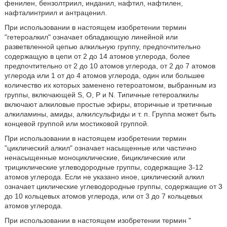
фенилен, бензолтриил, инданил, нафтил, нафтилен,
нафталинтриил и антраценил.
При использовании в настоящем изобретении термин
"гетероалкил" означает обладающую линейной или
разветвленной цепью алкильную группу, предпочтительно
содержащую в цепи от 2 до 14 атомов углерода, более
предпочтительно от 2 до 10 атомов углерода, от 2 до 7 атомов
углерода или 1 от до 4 атомов углерода, один или большее
количество их которых заменено гетероатомом, выбранным из
группы, включающей S, O, P и N. Типичные гетероалкилы
включают алкиловые простые эфиры, вторичные и третичные
алкиламины, амиды, алкилсульфиды и т. п. Группа может быть
концевой группой или мостиковой группой.
При использовании в настоящем изобретении термин
"циклический алкил" означает насыщенные или частично
ненасыщенные моноциклические, бициклические или
трициклические углеводородные группы, содержащие 3-12
атомов углерода. Если не указано иное, циклический алкил
означает циклические углеводородные группы, содержащие от 3
до 10 кольцевых атомов углерода, или от 3 до 7 кольцевых
атомов углерода.
При использовании в настоящем изобретении термин "