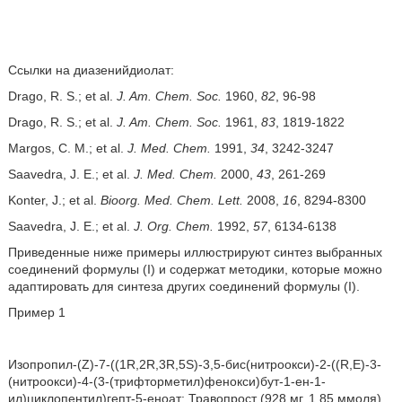
Ссылки на диазенийдиолат:
Drago, R. S.; et al.
J. Am. Chem. Soc.
1960,
82
, 96-98
Drago, R. S.; et al.
J. Am. Chem. Soc.
1961,
83
, 1819-1822
Margos, C. M.; et al.
J. Med. Chem.
1991,
34
, 3242-3247
Saavedra, J. E.; et al.
J. Med. Chem.
2000,
43
, 261-269
Konter, J.; et al.
Bioorg. Med. Chem. Lett.
2008,
16
, 8294-8300
Saavedra, J. E.; et al.
J. Org. Chem.
1992,
57
, 6134-6138
Приведенные ниже примеры иллюстрируют синтез выбранных
соединений формулы (I) и содержат методики, которые можно
адаптировать для синтеза других соединений формулы (I).
Пример 1
Изопропил-(Z)-7-((1R,2R,3R,5S)-3,5-бис(нитроокси)-2-((R,E)-3-
(нитроокси)-4-(3-(трифторметил)фенокси)бут-1-ен-1-
ил)циклопентил)гепт-5-еноат: Травопрост (928 мг, 1,85 ммоля)