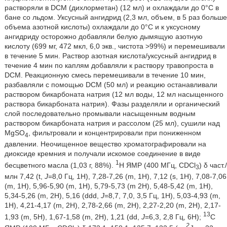
растворяли в DCM (дихлорметан) (12 мл) и охлаждали до 0°C в
бане со льдом. Уксусный ангидрид (2,3 мл, объем, в 5 раз больше
объема азотной кислоты) охлаждали до 0°C и к уксусному
ангидриду осторожно добавляли белую дымящую азотную
кислоту (699 мг, 472 мкл, 6,0 экв., чистота >99%) и перемешивали
в течение 5 мин. Раствор азотная кислота/уксусный ангидрид в
течение 4 мин по каплям добавляли к раствору травопроста в
DCM. Реакционную смесь перемешивали в течение 10 мин,
разбавляли с помощью DCM (50 мл) и реакцию останавливали
раствором бикарбоната натрия (12 мл воды, 12 мл насыщенного
раствора бикарбоната натрия). Фазы разделяли и органический
слой последовательно промывали насыщенным водным
раствором бикарбоната натрия и рассолом (25 мл), сушили над
MgSO
, фильтровали и концентрировали при пониженном
4
давлении. Неочищенное вещество хроматографировали на
диоксиде кремния и получали искомое соединение в виде
1
бесцветного масла (1,03 г, 88%).
H ЯМР (400 МГц, CDCl
) δ част./
3
млн 7,42 (t,
J
=8,0 Гц, 1H), 7,28-7,26 (m, 1H), 7,12 (s, 1H), 7,08-7,06
(m, 1H), 5,96-5,90 (m, 1H), 5,79-5,73 (m 2H), 5,48-5,42 (m, 1H),
5,34-5,26 (m, 2H), 5,16 (ddd,
J
=8,7, 7,0, 3,5 Гц, 1H), 5,03-4,93 (m,
1H), 4,21-4,17 (m, 2H), 2,78-2,66 (m, 2H), 2,27-2,20 (m, 2H), 2,17-
13
1,93 (m, 5H), 1,67-1,58 (m, 2H), 1,21 (dd,
J
=6,3, 2,8 Гц, 6H);
C
2