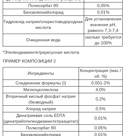
Полисорбат 80
0,05%
Бензалконийхлорид
0,01%
Для установления
Гидроксид натрия/хлористоводородная
значения pH,
кислота
равного 7,3-7,4
сколько требуется
Очищенная вода
до 100%
*Этилендиаминтетрауксусная кислота
ПРИМЕР КОМПОЗИЦИИ 2
Концентрация (мас./
Ингредиенты
об. %)
Соединение формулы (I)
0,001-2%
Метилцеллюлоза
4,0%
Вторичный кислый фосфат натрия
0,2%
(безводный)
Хлорид натрия
0,5%
Динатриевая соль EDTA
0,01%
(динатрийэтилендиаминтетраацетат)
Полисорбат 80
0,05%
Бензалконийхлорид
0,01%