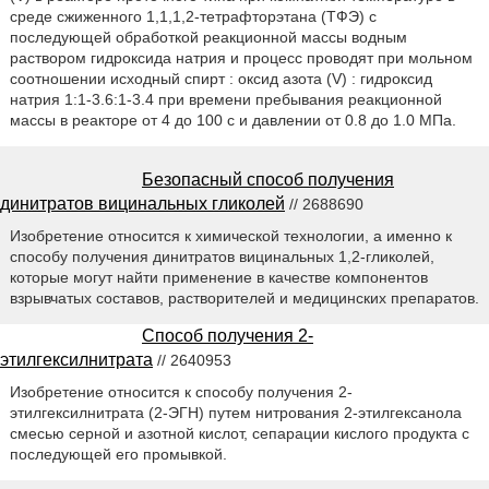
среде сжиженного 1,1,1,2-тетрафторэтана (ТФЭ) с
последующей обработкой реакционной массы водным
раствором гидроксида натрия и процесс проводят при мольном
соотношении исходный спирт : оксид азота (V) : гидроксид
натрия 1:1-3.6:1-3.4 при времени пребывания реакционной
массы в реакторе от 4 до 100 с и давлении от 0.8 до 1.0 МПа.
Безопасный способ получения
динитратов вицинальных гликолей
// 2688690
Изобретение относится к химической технологии, а именно к
способу получения динитратов вицинальных 1,2-гликолей,
которые могут найти применение в качестве компонентов
взрывчатых составов, растворителей и медицинских препаратов.
Способ получения 2-
этилгексилнитрата
// 2640953
Изобретение относится к способу получения 2-
этилгексилнитрата (2-ЭГН) путем нитрования 2-этилгексанола
смесью серной и азотной кислот, сепарации кислого продукта с
последующей его промывкой.