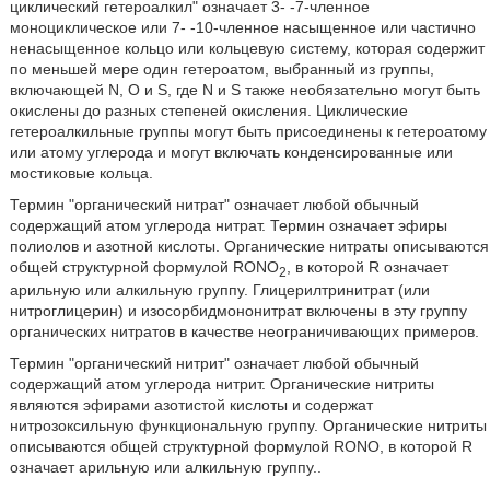
циклический гетероалкил" означает 3- -7-членное
моноциклическое или 7- -10-членное насыщенное или частично
ненасыщенное кольцо или кольцевую систему, которая содержит
по меньшей мере один гетероатом, выбранный из группы,
включающей N, O и S, где N и S также необязательно могут быть
окислены до разных степеней окисления. Циклические
гетероалкильные группы могут быть присоединены к гетероатому
или атому углерода и могут включать конденсированные или
мостиковые кольца.
Термин "органический нитрат" означает любой обычный
содержащий атом углерода нитрат. Термин означает эфиры
полиолов и азотной кислоты. Органические нитраты описываются
общей структурной формулой RONO
, в которой R означает
2
арильную или алкильную группу. Глицерилтринитрат (или
нитроглицерин) и изосорбидмононитрат включены в эту группу
органических нитратов в качестве неограничивающих примеров.
Термин "органический нитрит" означает любой обычный
содержащий атом углерода нитрит. Органические нитриты
являются эфирами азотистой кислоты и содержат
нитрозоксильную функциональную группу. Органические нитриты
описываются общей структурной формулой RONO, в которой R
означает арильную или алкильную группу..