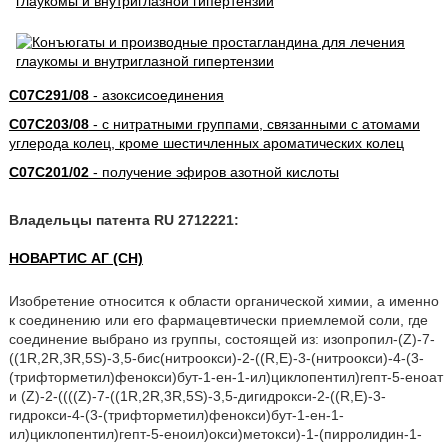
C07C291/08
- азоксисоединения
C07C203/08
- с нитратными группами, связанными с атомами
углерода колец, кроме шестичленных ароматических колец
C07C201/02
- получение эфиров азотной кислоты
Владельцы патента RU 2712221:
НОВАРТИС АГ (CH)
Изобретение относится к области органической химии, а именно
к соединению или его фармацевтически приемлемой соли, где
соединение выбрано из группы, состоящей из: изопропил-(Z)-7-
((1R,2R,3R,5S)-3,5-бис(нитроокси)-2-((R,E)-3-(нитроокси)-4-(3-
(трифторметил)фенокси)бут-1-ен-1-ил)циклопентил)гепт-5-еноат
и (Z)-2-((((Z)-7-((1R,2R,3R,5S)-3,5-дигидрокси-2-((R,E)-3-
гидрокси-4-(3-(трифторметил)фенокси)бут-1-ен-1-
ил)циклопентил)гепт-5-еноил)окси)метокси)-1-(пирролидин-1-