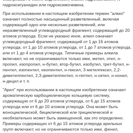
гидроксигуанидин или гидроксимочевина.
При использовании в настоящем изобретении термин "алкил"
означает полностью насыщенный разветвленный, включая
содержащий одно или несколько разветвлений, или
неразветвленный углеводородный фрагмент, содержащий до 20
атомов углерода. Если не указано иное, алкил означает
углеводородный фрагмент, содержащий от 1 до 16 атомов
углерода, от 1 до 10 атомов углерода, от 1 до 7 атомов углерода,
или от 1 до 4 атомов углерода. Типичные примеры алкила
включают, но не ограничиваются только ими, метил, этил, н-
пропил, изопропил, н-бутил, втор-бутил, изобутил, трет-бутил, н-
пентил, изопентил, неопентил, н-гексил, 3-метилгексил, 2,2-
диметилпентил, 2,3-диметилпентил, н-гептил, н-октил, н-нонил,
н-децил и т. п.
"Арил" при использовании в настоящем изобретении означает
ароматическую карбоциклическую кольцевую систему,
содержащую от 6 до 20 атомов углерода, от 6 до 15 атомов
углерода или от 6 до 10 атомов углерода. Она может быть
моноциклической, бициклической или трициклической и
необязательно может быть замещенной, как это определено.
Примеры содержащих от 6 до 15 атомов углерода арильных
групп включают, но не ограничиваются только ими, фенил,