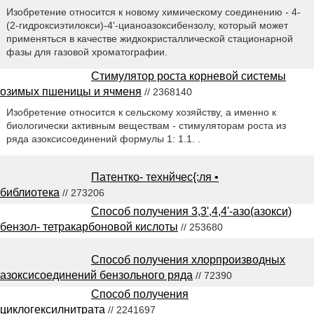
Изобретение относится к новому химическому соединению - 4-
(2-гидроксиэтилокси)-4'-цианоазоксибензолу, который может
применяться в качестве жидкокристаллической стационарной
фазы для газовой хроматографии.
Стимулятор роста корневой системы
озимых пшеницы и ячменя
// 2368140
Изобретение относится к сельскому хозяйству, а именно к
биологически активным веществам - стимуляторам роста из
ряда азоксисоединений формулы 1: 1.1. .
Патентко- технйчес{:ля •
библиотека
// 273206
Способ получения 3,3',4,4'-азо(азокси)
бензол- тетракарбоновой кислоты
// 253680
Способ получения хлорпроизводных
азоксисоединений бензольного ряда
// 72390
Способ получения
циклогексилнитрата
// 2241697