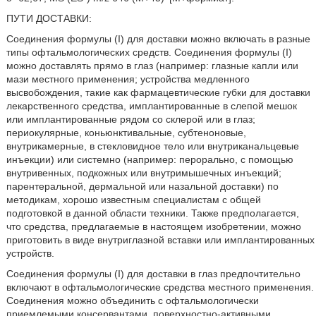
ПУТИ ДОСТАВКИ:
Соединения формулы (I) для доставки можно включать в разные
типы офтальмологических средств. Соединения формулы (I)
можно доставлять прямо в глаз (например: глазные капли или
мази местного применения; устройства медленного
высвобождения, такие как фармацевтические губки для доставки
лекарственного средства, имплантированные в слепой мешок
или имплантированные рядом со склерой или в глаз;
периокулярные, коньюнктивальные, субтеноновые,
внутрикамерные, в стекловидное тело или внутриканальцевые
инъекции) или системно (например: перорально, с помощью
внутривенных, подкожных или внутримышечных инъекций;
парентеральной, дермальной или назальной доставки) по
методикам, хорошо известным специалистам с общей
подготовкой в данной области техники. Также предполагается,
что средства, предлагаемые в настоящем изобретении, можно
приготовить в виде внутриглазной вставки или имплантированных
устройств.
Соединения формулы (I) для доставки в глаз предпочтительно
включают в офтальмологические средства местного применения.
Соединения можно объединить с офтальмологически
приемлемыми консервантами, поверхностно-активными