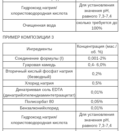
Для установления
Гидроксид натрия/
значения pH,
хлористоводородная кислота
равного 7,3-7,4
сколько требуется до
Очищенная вода
100%
ПРИМЕР КОМПОЗИЦИИ 3
Концентрация (мас./
Ингредиенты
об. %)
Соединение формулы (I)
0,001-2%
Гуаровая камедь
0,4- 6,0%
Вторичный кислый фосфат натрия
0,2%
(безводный)
Хлорид натрия
0,5%
Динатриевая соль EDTA
0,01%
(динатрийэтилендиаминтетраацетат)
Полисорбат 80
0,05%
Бензалконийхлорид
0,01%
Для установления
Гидроксид натрия/
значения pH,
хлористоводородная кислота
равного 7,3-7,4