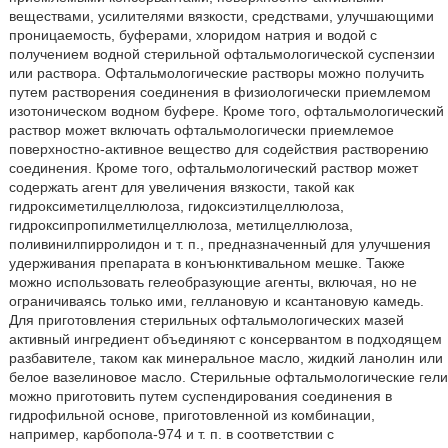
веществами, усилителями вязкости, средствами, улучшающими
проницаемость, буферами, хлоридом натрия и водой с
получением водной стерильной офтальмологической суспензии
или раствора. Офтальмологические растворы можно получить
путем растворения соединения в физиологически приемлемом
изотоническом водном буфере. Кроме того, офтальмологический
раствор может включать офтальмологически приемлемое
поверхностно-активное вещество для содействия растворению
соединения. Кроме того, офтальмологический раствор может
содержать агент для увеличения вязкости, такой как
гидроксиметилцеллюлоза, гидоксиэтилцеллюлоза,
гидроксипропилметилцеллюлоза, метилцеллюлоза,
поливинилпирролидон и т. п., предназначенный для улучшения
удерживания препарата в конъюнктивальном мешке. Также
можно использовать гелеобразующие агенты, включая, но не
ограничиваясь только ими, геллановую и ксантановую камедь.
Для приготовления стерильных офтальмологических мазей
активный ингредиент объединяют с консервантом в подходящем
разбавителе, таком как минеральное масло, жидкий ланолин или
белое вазелиновое масло. Стерильные офтальмологические гели
можно приготовить путем суспендирования соединения в
гидрофильной основе, приготовленной из комбинации,
например, карбопола-974 и т. п. в соответствии с