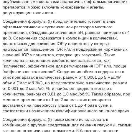
опубликованными составами аналогичных офтальмологических
препаратов; можно включить консерванты и агенты,
регулирующие тоничность.
Соединения формулы (I) предпочтительно готовят в виде
офтальмологических суспензии или растворов местного
применения, обладающих значением pH, равным примерно от 4
до 8. Соединения содержатся в композиции в количествах,
достаточных для снижения IOP у пациентов, у которых
наблюдается повышенное IOP, и/или поддержания нормальных
значений IOP у пациентов, страдающих глаукомой. Такие
количества в настоящем изобретении называются, как
"количество, эффективное для регулирования IOP" или, проще,
"эффективное количество". Соединения обычно содержатся в
этих препаратах в количестве, равном от 0,0001 до 5 мас.%/
объем ("мас./об. %"), но предпочтительно в количестве, равном
от 0,001 до 2 мас./об. %, и наиболее предпочтительно в
количестве, равном от 0,01 до 1,0 мас./об.%. Таким образом, при
местном применении от 1 до 2 капель этих препаратов
доставляют на поверхность глаза от 1 до 4 раз в сутки в
соответствии назначением квалифицированного опытного врача.
Соединения формулы (I) также можно использовать в
комбинации с другими средствами для лечения глаукомы, такими
как, но не ограничиваясь только ими, β-блокаторы, аналоги