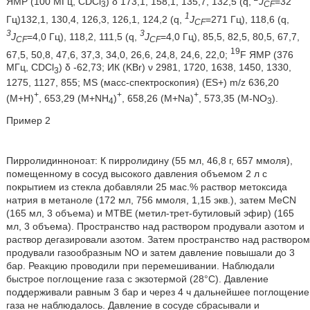
ЯМР (100 МГц, CDCl
) δ 173,1, 158,1, 135,7, 132,5 (q,
J
=32
3
CF
1
Гц)132,1, 130,4, 126,3, 126,1, 124,2 (q,
J
=271 Гц), 118,6 (q,
CF
3
3
J
=4,0 Гц), 118,2, 111,5 (q,
J
=4,0 Гц), 85,5, 82,5, 80,5, 67,7,
CF
CF
19
67,5, 50,8, 47,6, 37,3, 34,0, 26,6, 24,8, 24,6, 22,0;
F ЯМР (376
МГц, CDCl
) δ -62,73; ИК (KBr) ν 2981, 1720, 1638, 1450, 1330,
3
1275, 1127, 855; MS (масс-спектроскопия) (ES+) m/z 636,20
+
+
+
(M+H)
, 653,29 (M+NH
)
, 658,26 (M+Na)
, 573,35 (M-NO
).
4
3
Пример 2
Пирролидинноноат: К пирролидину (55 мл, 46,8 г, 657 ммоля),
помещенному в сосуд высокого давления объемом 2 л с
покрытием из стекла добавляли 25 мас.% раствор метоксида
натрия в метаноле (172 мл, 756 ммоля, 1,15 экв.), затем MeCN
(165 мл, 3 объема) и MTBE (метил-трет-бутиловый эфир) (165
мл, 3 объема). Пространство над раствором продували азотом и
раствор дегазировали азотом. Затем пространство над раствором
продували газообразным NO и затем давление повышали до 3
бар. Реакцию проводили при перемешивании. Наблюдали
быстрое поглощение газа с экзотермой (28°C). Давление
поддерживали равным 3 бар и через 4 ч дальнейшее поглощение
газа не наблюдалось. Давление в сосуде сбрасывали и