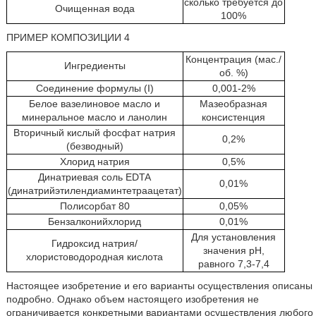
сколько требуется до
Очищенная вода
100%
ПРИМЕР КОМПОЗИЦИИ 4
Концентрация (мас./
Ингредиенты
об. %)
Соединение формулы (I)
0,001-2%
Белое вазелиновое масло и
Мазеобразная
минеральное масло и ланолин
консистенция
Вторичный кислый фосфат натрия
0,2%
(безводный)
Хлорид натрия
0,5%
Динатриевая соль EDTA
0,01%
(динатрийэтилендиаминтетраацетат)
Полисорбат 80
0,05%
Бензалконийхлорид
0,01%
Для установления
Гидроксид натрия/
значения pH,
хлористоводородная кислота
равного 7,3-7,4
Настоящее изобретение и его варианты осуществления описаны
подробно. Однако объем настоящего изобретения не
ограничивается конкретными вариантами осуществления любого