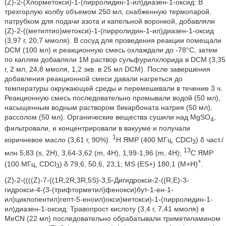
(Z)-2-(Хлорметокси)-1-(пирролидин-1-ил)диазен-1-оксид: В
трехгорлую колбу объемом 250 мл, снабженную термопарой,
патрубком для подачи азота и капельной воронкой, добавляли
(Z)-2-((метилтио)метокси)-1-(пирролидин-1-ил)диазен-1-оксид
(3,97 г, 20,7 ммоля). В сосуд для проведения реакции помещали
DCM (100 мл) и реакционную смесь охлаждали до -78°C, затем
по каплям добавляли 1M раствор сульфурилхлорида в DCM (3,35
г, 2 мл, 24,8 ммоля, 1,2 экв. в 25 мл DCM). После завершения
добавления реакционной смеси давали нагреться до
температуры окружающей среды и перемешивали в течение 3 ч.
Реакционную смесь последовательно промывали водой (50 мл),
насыщенным водным раствором бикарбоната натрия (50 мл),
рассолом (50 мл). Органические вещества сушили над MgSO
,
4
фильтровали, и концентрировали в вакууме и получали
1
коричневое масло (3,61 г, 90%).
H ЯМР (400 МГц, CDCl
) δ част./
3
13
млн 5,83 (s, 2H), 3,64-3,62 (m, 4H), 1,99-1,96 (m, 4H);
C ЯМР
+
(100 МГц, CDCl
) δ 79,6, 50,6, 23,1; MS (ES+) 180,1 (M+H)
.
3
(Z)-2-((((Z)-7-((1R,2R,3R,5S)-3,5-Дигидрокси-2-((R,E)-3-
гидрокси-4-(3-(трифторметил)фенокси)бут-1-ен-1-
ил)циклопентил)гепт-5-еноил)окси)метокси)-1-(пирролидин-1-
ил)диазен-1-оксид: Травопрост кислоту (3,4 г, 7,41 ммоля) в
MeCN (22 мл) последовательно обрабатывали триметиламином