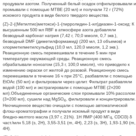
продували азотом. Полученный белый осадок отфильтровывали и
промывали с помощью MTBE (20 мл) и получали 72 г (72%)
искомого продукта в виде белого твердого вещества.
(Z)-2-((Метилтио)метокси)-1-(пирролидин-1-ил)диазен-1-оксид: К
высушенным 500 мл RBF в атмосфере азота добавляли
безводный карбонат натрия (7,42 г, 70,0 ммоля, 0,7 экв.),
безводный DMF (диметилформамид) (200 мл, 13 объемов) и
хлорметилметилсульфид (10,0 мл, 120,0 ммоля, 1,2 экв.).
Реакционную смесь перемешивали в течение 5 мин при
температуре окружающей среды. Реакционную смесь
обрабатывали ноноатом (15,3 г, 100,0 ммоля), что приводило к
изменению окраски от желтой до розовой. Реакционную смесь
перемешивали в течение 16 ч при 25°C, разбавляли с помощью
EtOAc (50 мл) и фильтровали через целит. Фильтрат разбавляли
водой (100 мл) и экстрагировали с помощью MTBE (2×200
мл).Объединенные органические слои промывали 10% рассолом
(3×200 мл), сушили над MgSO
, фильтровали и концентрировали.
4
Неочищенное вещество очищали с помощью автоматической
флэш-хроматографии и получали искомый продукт в виде
бледно-желтого масла (3,97 г, 21%). 1H ЯМР (400 МГц, CDCl3) δ
част./млн 5,18 (s, 2H), 3,55-3,51 (m, 4H), 2,23 (s, 3H), 1,93-1,90 (m,
4H).