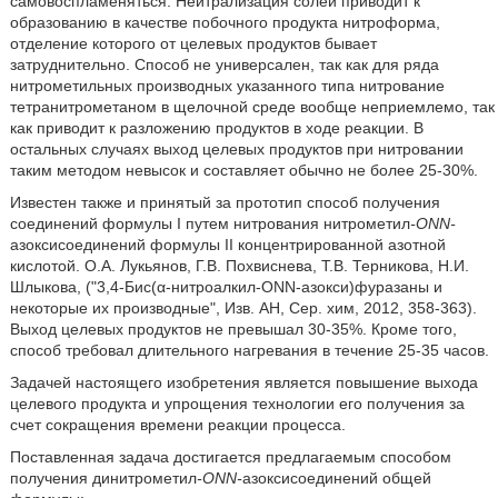
самовоспламеняться. Нейтрализация солей приводит к
образованию в качестве побочного продукта нитроформа,
отделение которого от целевых продуктов бывает
затруднительно. Способ не универсален, так как для ряда
нитрометильных производных указанного типа нитрование
тетранитрометаном в щелочной среде вообще неприемлемо, так
как приводит к разложению продуктов в ходе реакции. В
остальных случаях выход целевых продуктов при нитровании
таким методом невысок и составляет обычно не более 25-30%.
Известен также и принятый за прототип способ получения
соединений формулы I путем нитрования нитрометил
-ONN-
азоксисоединений формулы II концентрированной азотной
кислотой. О.А. Лукьянов, Г.В. Похвиснева, Т.В. Терникова, Н.И.
Шлыкова, ("3,4-Бис(α-нитроалкил-ONN-азокси)фуразаны и
некоторые их производные", Изв. АН, Сер. хим, 2012, 358-363).
Выход целевых продуктов не превышал 30-35%. Кроме того,
способ требовал длительного нагревания в течение 25-35 часов.
Задачей настоящего изобретения является повышение выхода
целевого продукта и упрощения технологии его получения за
счет сокращения времени реакции процесса.
Поставленная задача достигается предлагаемым способом
получения динитрометил
-ONN-
азоксисоединений общей