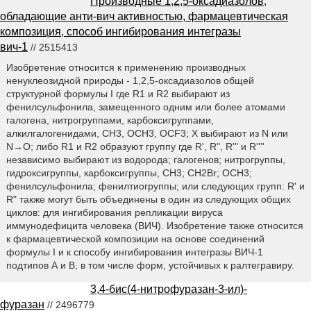
Производные 1,2,5-оксадиазолов,
обладающие анти-вич активностью, фармацевтическая
композиция, способ ингибирования интегразы
вич-1
// 2515413
Изобретение относится к применению производных
ненуклеозидной природы - 1,2,5-оксадиазолов общей
структурной формулы I где R1 и R2 выбирают из
фенилсульфонила, замещенного одним или более атомами
галогена, нитрогруппами, карбоксигруппами,
алкилгалогенидами, СН3, ОСН3, OCF3; Х выбирают из N или
N→O; либо R1 и R2 образуют группу где R', R", R'" и R''''
независимо выбирают из водорода; галогенов; нитрогруппы,
гидроксигруппы, карбоксигруппы, СН3; СН2Вr; ОСН3;
фенилсульфонила; фенилтиогруппы; или следующих групп: R' и
R" также могут быть объединены в один из следующих общих
циклов: для ингибирования репликации вируса
иммунодефицита человека (ВИЧ). Изобретение также относится
к фармацевтической композиции на основе соединений
формулы I и к способу ингибирования интегразы ВИЧ-1
подтипов А и В, в том числе форм, устойчивых к ралтегравиру.
3,4-бис(4-нитрофуразан-3-ил)-
фуразан
// 2496779