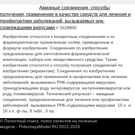
Амидные соединения, способы
получения, применение в качестве средств для лечения и
профилактики заболеваний, вызываемых рнк-
содержащими вирусами
// 2628800
Изобретение относится к конкретным соединениям и их
фармацевтически приемлемым солям, приведенным в
формуле изобретения. Соединения по изобретению
предназначены для изготовления фармацевтической
композиции, набора или лекарственного средства. Также
изобретение относится к способу получения соединений по
изобретению (вариантам). Соединения по изобретению
предназначены для применения в профилактике или лечении
заболеваний, вызываемых РНК-содержащими вирусами,
принадлежащими роду энтеровирусов, метапневмовирусов или
роду пневмовирусов. Технический результат – амидные
соединения, предназначенные для лечения или профилактики
заболеваний, вызываемых РНК-содержащими вирусами. 10 н. и
16 з.п. ф-лы, 8 табл., 5 пр.
© Патентный поиск, поиск патентов на полезные
модели - PoleznayaModel.RU 2012-2024