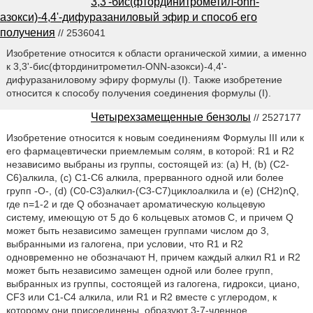
3,3'-бис(фтординитрометил-onn-
азокси)-4,4'-дифуразаниловый эфир и способ его
получения
// 2536041
Изобретение относится к области органической химии, а именно
к 3,3'-бис(фтординитрометил-ONN-азокси)-4,4'-
дифуразаниловому эфиру формулы (I). Также изобретение
относится к способу получения соединения формулы (I).
Четырехзамещенные бензолы
// 2527177
Изобретение относится к новым соединениям Формулы III или к
его фармацевтически приемлемым солям, в которой: R1 и R2
независимо выбраны из группы, состоящей из: (a) H, (b) (C2-
C6)алкила, (c) C1-C6 алкила, прерванного одной или более
групп -O-, (d) (C0-C3)алкил-(C3-C7)циклоалкила и (e) (CH2)nQ,
где n=1-2 и где Q обозначает ароматическую кольцевую
систему, имеющую от 5 до 6 кольцевых атомов C, и причем Q
может быть независимо замещен группами числом до 3,
выбранными из галогена, при условии, что R1 и R2
одновременно не обозначают H, причем каждый алкил R1 и R2
может быть независимо замещен одной или более групп,
выбранных из группы, состоящей из галогена, гидрокси, циано,
CF3 или C1-C4 алкила, или R1 и R2 вместе с углеродом, к
которому они присоединены, образуют 3-7-членное