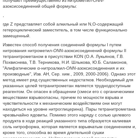
получают преимущественно из нитрометил
-ONN-
азоксисоединений общей формулы:
,
где Z представляет собой алкильный или N,O-содержащий
гетероциклический заместитель, в том числе функционально
замещенный.
Известен способ получения соединений формулы I путем
нитрования нитрометил
-ONN-
азоксисоединений формулы II
тетранитрометаном в присутствии KON (О.А. Лукьянов, Г.В.
Похвиснева, Т.В. Терникова, Н.И. Шлыкова, Ю.Б. Саламонов,
"Алифатические α-нитроалкил
-ONN-
азоксисоединения и их
производные", Изв. АН, Сер. хим., 2009, 2000-2006). Однако этот
метод имеет ряд существенных недостатков. Необходимый для
указанных целей тетранитрометан является труднодоступным
реагентом. Он опасен в обращении (смеси его с органическими
веществами взрывоопасны, причем по мощности взрыва и
чувствительности к механическим воздействиям они могут
находиться на уровне нитроглицерина). Пары тетранитрометана
чрезвычайно ядовиты. Помимо этого наряду с солью целевого
продукта в ходе реакций указанного типа образуется калиевая
соль нитроформа, которая является взрывчатым соединением и,
кроме того, способна во время длительной сушки