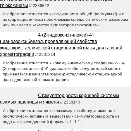
глюкокиназы
// 2386622
Изобретение относится к соединениям общей формулы (I) и к
их фармацевтически приемлемым солям, оптическим изомерам
или их смеси в качестве активаторов глюкокиназы. .
4-(2-гидроксиэтилокси)-4'-
цианоазоксибензол, проявляющий свойства
жидкокристаллической стационарной фазы для газовой
хроматографии
// 2381214
Изобретение относится к новому химическому соединению - 4-
(2-гидроксиэтилокси)-4'-цианоазоксибензолу, который может
применяться в качестве жидкокристаллической стационарной
фазы для газовой хроматографии.
Стимулятор роста корневой системы
озимых пшеницы и ячменя
// 2368140
Изобретение относится к сельскому хозяйству, а именно к
биологически активным веществам - стимуляторам роста из
ряда азоксисоединений формулы 1: 1.1. .