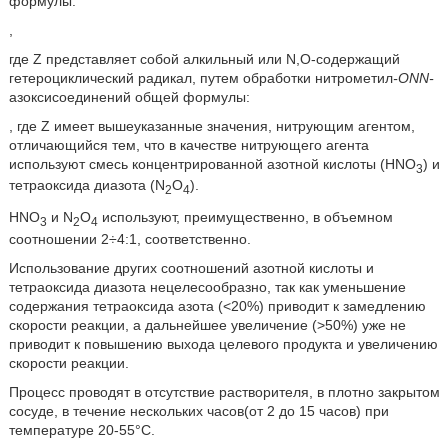
формулы:
,
где Z представляет собой алкильный или N,O-содержащий
гетероциклический радикал, путем обработки нитрометил
-ONN-
азоксисоединений общей формулы:
, где Z имеет вышеуказанные значения, нитрующим агентом,
отличающийся тем, что в качестве нитрующего агента
используют смесь концентрированной азотной кислоты (HNO
) и
3
тетраоксида диазота (N
O
).
2
4
HNO
и N
O
используют, преимущественно, в объемном
3
2
4
соотношении 2÷4:1, соответственно.
Использование других соотношений азотной кислоты и
тетраоксида диазота нецелесообразно, так как уменьшение
содержания тетраоксида азота (<20%) приводит к замедлению
скорости реакции, а дальнейшее увеличение (>50%) уже не
приводит к повышению выхода целевого продукта и увеличению
скорости реакции.
Процесс проводят в отсутствие растворителя, в плотно закрытом
сосуде, в течение нескольких часов(от 2 до 15 часов) при
температуре 20-55°C.