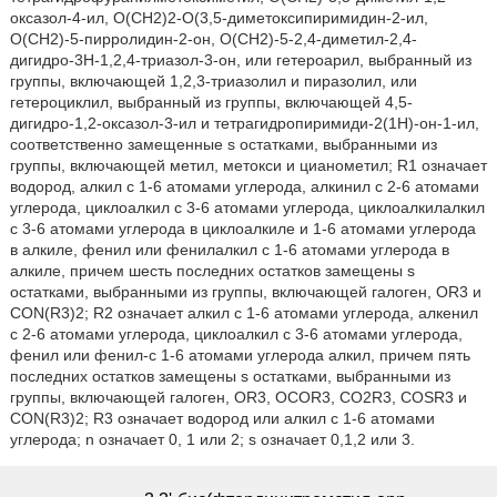
оксазол-4-ил, O(СН2)2-O(3,5-диметоксипиримидин-2-ил,
O(СН2)-5-пирролидин-2-он, O(СН2)-5-2,4-диметил-2,4-
дигидро-3Н-1,2,4-триазол-3-он, или гетероарил, выбранный из
группы, включающей 1,2,3-триазолил и пиразолил, или
гетероциклил, выбранный из группы, включающей 4,5-
дигидро-1,2-оксазол-3-ил и тетрагидропиримиди-2(1Н)-он-1-ил,
соответственно замещенные s остатками, выбранными из
группы, включающей метил, метокси и цианометил; R1 означает
водород, алкил с 1-6 атомами углерода, алкинил с 2-6 атомами
углерода, циклоалкил с 3-6 атомами углерода, циклоалкилалкил
с 3-6 атомами углерода в циклоалкиле и 1-6 атомами углерода
в алкиле, фенил или фенилалкил с 1-6 атомами углерода в
алкиле, причем шесть последних остатков замещены s
остатками, выбранными из группы, включающей галоген, OR3 и
CON(R3)2; R2 означает алкил с 1-6 атомами углерода, алкенил
с 2-6 атомами углерода, циклоалкил с 3-6 атомами углерода,
фенил или фенил-с 1-6 атомами углерода алкил, причем пять
последних остатков замещены s остатками, выбранными из
группы, включающей галоген, OR3, OCOR3, CO2R3, COSR3 и
CОN(R3)2; R3 означает водород или алкил с 1-6 атомами
углерода; n означает 0, 1 или 2; s означает 0,1,2 или 3.