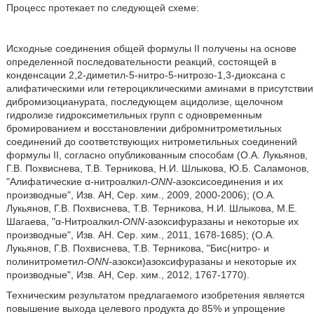
Процесс протекает по следующей схеме:
Исходные соединения общей формулы II получены на основе
определенной последовательности реакций, состоящей в
конденсации 2,2-диметил-5-нитро-5-нитрозо-1,3-диоксана с
алифатическими или гетероциклическими аминами в присутствии
дибромизоцианурата, последующем ацидолизе, щелочном
гидролизе гидроксиметильных групп с одновременным
бромированием и восстановлении дибромнитрометильных
соединений до соответствующих нитрометильных соединений
формулы II, согласно опубликованным способам (О.А. Лукьянов,
Г.В. Похвиснева, Т.В. Терникова, Н.И. Шлыкова, Ю.Б. Саламонов,
"Алифатические α-нитроалкил
-ONN-
азоксисоединения и их
производные", Изв. АН, Сер. хим., 2009, 2000-2006); (О.А.
Лукьянов, Г.В. Похвиснева, Т.В. Терникова, Н.И. Шлыкова, М.Е.
Шагаева, "α-Нитроалкил
-ONN-
азоксифуразаны и некоторые их
производные", Изв. АН. Сер. хим., 2011, 1678-1685); (О.А.
Лукьянов, Г.В. Похвиснева, Т.В. Терникова, "Бис(нитро- и
полинитрометил
-ONN-
азокси)азоксифуразаны и некоторые их
производные", Изв. АН, Сер. хим., 2012, 1767-1770).
Техническим результатом предлагаемого изобретения является
повышение выхода целевого продукта до 85% и упрощение