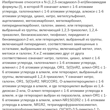
Изобретение относится к N-(1,2,5-оксадиазол-3-ил)бензамидам
формулы (I), в которой R означает алкил с 1-6 атомами
углерода, галогеналкил с 1-6 атомами углерода, алкокси с 1-6
атомами углерода, циано, нитро, метилсульфенил,
ацетиламино, метоксикарбонил, метилкарбонил,
пиперидинилкарбонил, галоген, амино, или гетероарил,
выбранный из группы, включающей 1,2,3-триазолил, 1,2,4-
триазолил, бензизоксазолил, тиофенил, пиридинил и
бензимидазол-2-ил, или гетероциклил, выбранный из группы,
включающей пиперидинил, соответственно замещенные s
остатками, выбранными из группы, включающей метил, этил,
метокси и галоген; X и Z независимо друг от друга
соответственно означают нитро, галоген, циано, алкил с 1-6
атомами углерода, галогеналкил с 1-6 атомами углерода,
алкенил с 2-6 атомами углерода, OR1, S(O)nR2, алкил-OR1 с 1-
6 атомами углерода в алкиле, или гетероарил, выбранный из
группы, включающей 1,2,4-триазолил; Y означает нитро,
галоген, OR1, S(O)nR2, NR1COR1, О-алкилгетероциклил с 1-6
атомами углерода в алкиле, и где гетероциклил выбран из 1,4-
диоксан-2-ила, О-алкил гетероарил с 1-6 атомами углерода в
алкиле, и где гетероарил выбран из пиразолила, алкил-OR1 с 1-
6 атомами углерода в алкиле, алкил-NR1SO2R2 с 1-6 атомами
углерода в алкиле, NR1R2, тетрагидрофуранилоксиметил,
тетрагидрофуранилметоксиметил, O(СН2)-3,5-диметил-1,2-