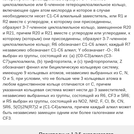
циклоалкильное или 6-членное гетероциклоалкильное кольцо,
включающее один атом кислорода и которое в случае
необходимости несет C1-C4 алкильный заместитель, или R1 и
R2 вместе с углеродом, к которому они присоединены,
образуют 3-7-членное циклоалкильное кольцо, замещенное R20
и R21, причем R20 и R21 вместе с углеродом или углеродами, к
которому (которым) они присоединены, образуют 3-7-членное
циклоалкильное кольцо; R6 обозначает C1-C6 алкил; каждый R7
независимо обозначает C1-C6 алкил; Y обозначает -O-; R4
выбран из группы, состоящей из: (a) (C0-C3)алкил-(C3-
C7)циклоалкила, (b) трифторэтила, и (c) трифторпропила; Z
обозначает фенил или бициклическую кольцевую систему,
имеющую 9 кольцевых атомов, независимо выбранных из C, N,
O и S, при условии, что не больше чем 3 кольцевых атома в
любом единственном кольце отличаются от C, причем
указанная кольцевая система может нести до 3 заместителей,
независимо выбранных из группы, состоящей из R6, CF3 и SR6;
и R5 выбран из группы, состоящей из NO2, NH2, F, Cl, Br, CN,
SR6, S(O)2N(R7)2 и (C1-C4)алкила, причем каждый алкил может
быть независимо замещен одним или более галогенами или
CF3.