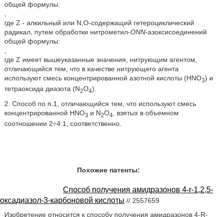
общей формулы:
,
где Z - алкильный или N,O-содержащий гетероциклический
радикал, путем обработки нитрометил-
ONN
-азоксисоединений
общей формулы:
,
где Z имеет вышеуказанные значения, нитрующим агентом,
отличающийся тем, что в качестве нитрующего агента
используют смесь концентрированной азотной кислоты (HNO
) и
3
тетраоксида диазота (N
O
).
2
4
2. Способ по п.1, отличающийся тем, что используют смесь
концентрированной HNO
и N
O
, взятых в объемном
3
2
4
соотношении 2÷4:1, соответственно.
Похожие патенты:
Способ получения амидразонов 4-r-1,2,5-
оксадиазол-3-карбоновой кислоты
// 2557659
Изобретение относится к способу получения амидразонов 4-R-