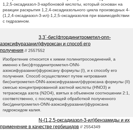
1,2,5-оксадиазол-3-карбоновой кислоты, который основан на
реакции раскрытия 1,2,4-оксадиазольного цикла производных 4-
(1,2,4-оксадиазол-3-ил)-1,2,5-оксадиазолов при взаимодействии
с гидразином.
3,3`-бис(фтординитрометил-onn-
азоксифуразанил)фуроксан и способ его
получения
// 2557552
Изобретение относится к химии полинитросоединений, а
именно к бис(фтординитрометил-ONN-
азоксифуразанил)фуроксану формулы (I), и к способу его
получения. Способ осуществляют путем нитрования
бис(нитрометил-ONN-азоксифуразанил)фуроксана формулы (II)
смесью концентрированной азотной кислоты (HNO3) и
тетраоксида азота (N2O4), взятых в объемном соотношении 2:1,
соответственно, с последующей обработкой полученного
бис(динитрометил-ONN-азоксифуразанил)фуроксана
гидроксидом калия.
N-(1,2,5-оксадиазол-3-ил)бензамиды и их
применение в качестве гербицидов
// 2554349