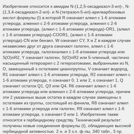
Изобретение относится к амидам N-(1,2,5-оксадиазол-3-ил)-, N-
(1,3,4-оксадиазол-2-ил)- и N-(тетразол-5-ил)-арилкарбоновых
кислот формулы (I) в которой R означает алкил с 1-6 атомами
углерода, алкенил с 2-6 атомами углерода, алкинил с 2-6
атомами углерода, (алкил с 1-6 атомами углерода)-OR1, (алкил
с 1-6 атомами углерода)-COOR1, (алкил с 1-6 атомами
углерода)-CN или бензил, W означает CY, X и Z в каждом случае
независимо друг от друга означают галоген, алкил с 1-6
атомами углерода, галогеналкил с 1-6 атомами углерода или
S(O)nR2, Y означает галоген, S(O)nR2 или 5-членный, частично
насыщенный гетероарил с 2 гетероатомами, выбранными из N,
О, замещенный s остатками цианогруппы, V означает водород,
R1 означает алкил с 1-6 атомами углерода, R2 означает алкил с
1-6 атомами углерода, n означает 0, 1 или 2, s означает 1, Q
означает остаток Q1, Q3 или Q4, R6 означает алкил с 1-6
атомами углерода или алкинил с 2-6 атомами углерода, причем
эти 2 указанных выше остатка в каждом случае замещены s
остатками из группы, состоящей из фенила, R8 означает алкил
с 1-6 атомами углерода или галоген, R9 означает алкил с 1-6
атомами углерода, s означает 0 или 1. Изобретение также
относится к гербицидному средству. Технический результат:
получены новые соединения формулы (I), обладающие высокой
гербицидной активностью. 2 н. и 3 з.п. ф-лы, 340 табл., 3 пр.