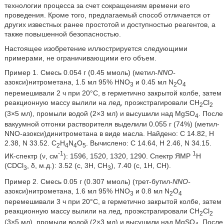
технологии процесса за счет сокращениям времени его
проведения. Кроме того, предлагаемый способ отличается от
других известных ранее простотой и доступностью реагентов, а
также повышенной безопасностью.
Настоящее изобретение иллюстрируется следующими
примерами, не ограничивающими его объем.
Пример 1. Смесь 0.054 г (0.45 ммоль) (метил
-NNO-
азокси)нитрометана, 1.5 мл 95% HNO
и 0.45 мл N
O
3
2
4
перемешивали 2 ч при 20°C, в герметично закрытой колбе, затем
реакционную массу вылили на лед, проэкстрагировали CH
Cl
2
2
(3×5 мл), промыли водой (2×3 мл) и высушили над MgSO
. После
4
вакуумной отгонки растворителя выделили 0.055 г (74%) (метил-
NNO-азокси)динитрометана в виде масла. Найдено: C 14.82, H
2.38, N 33.52. C
H
N
O
. Вычислено: C 14.64, H 2.46, N 34.15.
2
4
4
5
-1
1
ИК-спектр (ν, см
): 1596, 1520, 1320, 1290. Спектр ЯМР
H
(CDCl
, δ, м.д.): 3.52 (c, 3H, CH
), 7.40 (c, 1H, CH).
3
3
Пример 2. Смесь 0.05 г (0.307 ммоль) (трет-бутил
-NNO-
азокси)нитрометана, 1.6 мл 95% ΗΝΟ
и 0.8 мл Ν
Ο
3
2
4
перемешивали 3 ч при 20°C, в герметично закрытой колбе, затем
реакционную массу вылили на лед, проэкстрагировали CH
Cl
2
2
(3×5 мл), промыли водой (2×3 мл) и высушили над MgSO
. После