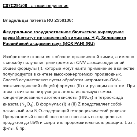
C07C291/08
- азоксисоединения
Владельцы патента RU 2558138:
Федеральное государственное бюджетное учреждение
науки Институт органической химии им. Н.Д. Зелинского
Российской академии наук (ИОХ РАН) (RU)
Изобретение относится к области органической химии, а именно
к способу получения динитрометил-
ONN
-азоксисоединений
общей формулы (I), которые могут найти применение в качестве
полупродуктов в синтезе высокоэнергоемких производных.
Способ осуществляют путем обработки нитрометил-
ONN
-
азоксисоединений общей формулы (II) нитрующим агентом. При
этом в качестве нитрующего агента используют смесь
концентрированной азотной кислоты (HNO
) и тетраоксида
3
диазота (N
O
). В формулах (I) и (II) Z представляет собой
2
4
алкильный или N,O-содержащий гетероциклический радикал.
Предлагаемый способ позволяет повысить выход целевых
продуктов до 85% и сократить продолжительность реакции. 1 з.п.
ф-лы, 6 пр.