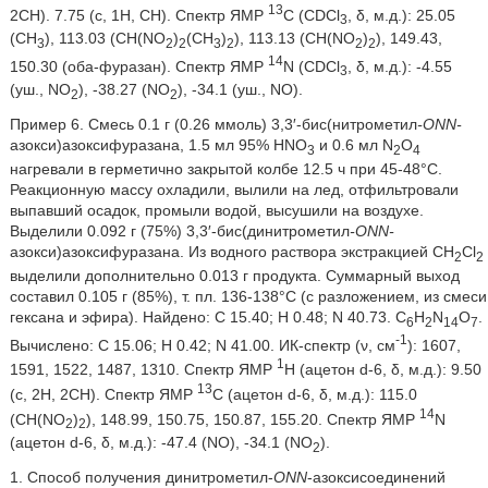
13
2CH). 7.75 (c, 1H, CH). Спектр ЯМР
C (CDCl
, δ, м.д.): 25.05
3
(CH
), 113.03 (CH(NO
)
(CH
)
), 113.13 (CH(NO
)
), 149.43,
3
2
2
3
2
2
2
14
150.30 (оба-фуразан). Спектр ЯМР
N (CDCl
, δ, м.д.): -4.55
3
(уш., NO
), -38.27 (NO
), -34.1 (уш., NO).
2
2
Пример 6. Смесь 0.1 г (0.26 ммоль) 3,3′-бис(нитрометил
-ONN-
азокси)азоксифуразана, 1.5 мл 95% HNO
и 0.6 мл N
O
3
2
4
нагревали в герметично закрытой колбе 12.5 ч при 45-48°C.
Реакционную массу охладили, вылили на лед, отфильтровали
выпавший осадок, промыли водой, высушили на воздухе.
Выделили 0.092 г (75%) 3,3′-бис(динитрометил
-ONN-
азокси)азоксифуразана. Из водного раствора экстракцией CH
Cl
2
2
выделили дополнительно 0.013 г продукта. Суммарный выход
составил 0.105 г (85%), т. пл. 136-138°C (с разложением, из смеси
гексана и эфира). Найдено: C 15.40; H 0.48; N 40.73. C
H
N
O
.
6
2
14
7
-1
Вычислено: C 15.06; H 0.42; N 41.00. ИК-спектр (ν, см
): 1607,
1
1591, 1522, 1487, 1310. Спектр ЯМР
H (ацетон d-6, δ, м.д.): 9.50
13
(с, 2H, 2CH). Спектр ЯМР
C (ацетон d-6, δ, м.д.): 115.0
14
(CH(NO
)
), 148.99, 150.75, 150.87, 155.20. Спектр ЯМР
N
2
2
(ацетон d-6, δ, м.д.): -47.4 (NO), -34.1 (NO
).
2
1. Способ получения динитрометил-
ONN
-азоксисоединений