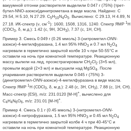
4
вакуумной отгонки растворителя выделили 0.047 г (75%) (трет-
бутил-NNO-азокси)динитрометана в виде масла. Найдено: C
29.54, H 5.10, N 27.29. C
H
N
O
. Вычислено: C 29.13, H 4.89, N
5
10
4
5
-1
1
27.18. ИК-спектр (ν, см
): 1600, 1508, 1316, 1240. Спектр ЯМР
H
(CDCl
, δ, м.д.): 1.42 (c, 9H, 3CH
), 7.37 (c, 1H, CH).
3
3
Пример 3. Смесь 0.049 г (0.26 ммоль) 3-(нитрометил
-ONN-
азокси)-4-метилфуразана, 1.4 мл 95% HNO
и 0.7 мл N
O
3
2
4
нагревали в герметично закрытой колбе 10 ч при 50-55°C и
оставили на ночь при комнатной температуре. Реакционную
массу вылили на лед, проэкстрагировали CH
Cl
(3×5 мл),
2
2
промыли водой (2×3 мл) и высушили над MgSO
. После
4
упаривания растворителя выделили 0.045 г (75%) 3-
(динитрометил
-ONN-
азокси)-4-метилфуразана в виде масла.
1
Спектр ЯМР
H (CDCl
, δ, м.д.): 2.48 (c, 3H, CH
), 7.88 (c, 1H, CH).
3
3
+
Масс-спектр (ESI), m/z: 231.0120 [M-H]
, вычислено для
+
C
H
N
O
, m/z: 231.01 [М-Н]
.
4
4
6
6
Пример 4. Смесь 0.1 г (0.45 ммоль) 3-(нитрометил
-ONN-
азокси)-4-нитрофуразана, 1.5 мл 95% HNO
и 0.45 мл N
O
3
2
4
нагревали в герметично закрытой колбе 4 ч при 40-45°C и
оставили на ночь при комнатной температуре. Реакционную