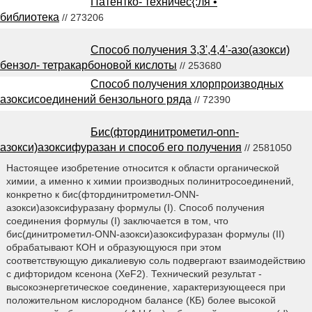
Патентко- технйчес{:ля •
библиотека
// 273206
Способ получения 3,3',4,4'-азо(азокси)
бензол- тетракарбоновой кислоты
// 253680
Способ получения хлорпроизводных
азоксисоединений бензольного ряда
// 72390
Бис(фтординитрометил-onn-
азокси)азоксифуразан и способ его получения
// 2581050
Настоящее изобретение относится к области органической
химии, а именно к химии производных полинитросоединений,
конкретно к бис(фтординитрометил-ONN-
азокси)азоксифуразану формулы (I). Способ получения
соединения формулы (I) заключается в том, что
бис(динитрометил-ONN-азокси)азоксифуразан формулы (II)
обрабатывают КОН и образующуюся при этом
соответствующую дикалиевую соль подвергают взаимодействию
с дифторидом ксенона (XeF2). Технический результат -
высокоэнергетическое соединение, характеризующееся при
положительном кислородном балансе (КБ) более высокой