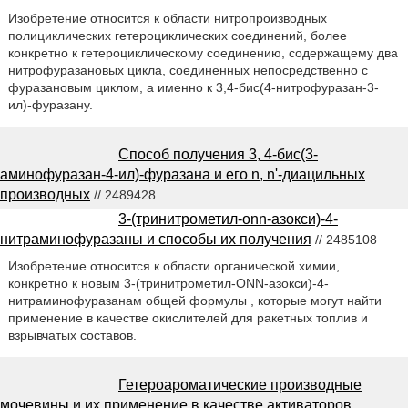
Изобретение относится к области нитропроизводных
полициклических гетероциклических соединений, более
конкретно к гетероциклическому соединению, содержащему два
нитрофуразановых цикла, соединенных непосредственно с
фуразановым циклом, а именно к 3,4-бис(4-нитрофуразан-3-
ил)-фуразану.
Способ получения 3, 4-бис(3-
аминофуразан-4-ил)-фуразана и его n, n'-диацильных
производных
// 2489428
3-(тринитрометил-onn-азокси)-4-
нитраминофуразаны и способы их получения
// 2485108
Изобретение относится к области органической химии,
конкретно к новым 3-(тринитрометил-ONN-азокси)-4-
нитраминофуразанам общей формулы , которые могут найти
применение в качестве окислителей для ракетных топлив и
взрывчатых составов.
Гетероароматические производные
мочевины и их применение в качестве активаторов