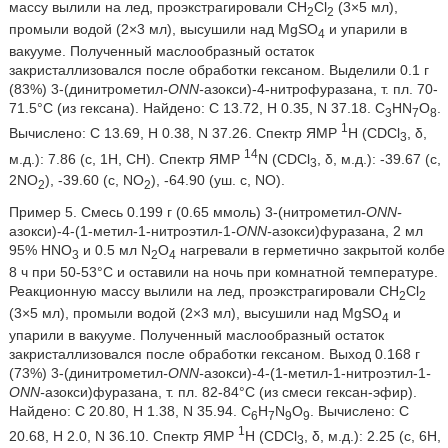
массу вылили на лед, проэкстрагировали CH
Cl
(3×5 мл),
2
2
промыли водой (2×3 мл), высушили над MgSO
и упарили в
4
вакууме. Полученный маслообразный остаток
закристаллизовался после обработки гексаном. Выделили 0.1 г
(83%) 3-(динитрометил
-ONN-
азокси)-4-нитрофуразана, т. пл. 70-
71.5°C (из гексана). Найдено: C 13.72, H 0.35, N 37.18. C
HN
O
.
3
7
8
1
Вычислено: C 13.69, H 0.38, N 37.26. Спектр ЯМР
H (CDCl
, δ,
3
14
м.д.): 7.86 (c, 1H, CH). Спектр ЯМР
N (CDCl
, δ, м.д.): -39.67 (c,
3
2NO
), -39.60 (c, NO
), -64.90 (уш. c, NO).
2
2
Пример 5. Смесь 0.199 г (0.65 ммоль) 3-(нитрометил
-ONN-
азокси)-4-(1-метил-1-нитроэтил-1
-ONN-
азокси)фуразана, 2 мл
95% HNO
и 0.5 мл N
O
нагревали в герметично закрытой колбе
3
2
4
8 ч при 50-53°C и оставили на ночь при комнатной температуре.
Реакционную массу вылили на лед, проэкстрагировали CH
Cl
2
2
(3×5 мл), промыли водой (2×3 мл), высушили над MgSO
и
4
упарили в вакууме. Полученный маслообразный остаток
закристаллизовался после обработки гексаном. Выход 0.168 г
(73%) 3-(динитрометил
-ONN-
азокси)-4-(1-метил-1-нитроэтил-1
-
ONN-
азокси)фуразана, т. пл. 82-84°C (из смеси гексан-эфир).
Найдено: C 20.80, H 1.38, N 35.94. C
H
N
O
. Вычислено: C
6
7
9
9
1
20.68, H 2.0, N 36.10. Спектр ЯМР
H (CDCl
, δ, м.д.): 2.25 (с, 6H,
3