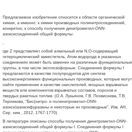
Предлагаемое изобретение относится к области органической
химии, а именно, к химии производных полинитросоединений,
конкретно, к способу получения динитрометил
-ONN-
азоксисоединений общей формулы:
,
где Z представляет собой алкильный или N,O-содержащий
гетероциклический заместитель. Атом водорода в указанных
соединениях может быть заменен на различные функциональные
группы, в том числе эксплозофорные. Соединения формулы I
предлагаются в качестве полупродуктов для синтеза
высокоэнергоемких функциональных производных, которые могут
найти применение в качестве окислителей, мощных взрывчатых
веществ или компонентов взрывчатых составов, порохов и
твердых ракетных топлив. (О.А. Лукьянов, Г.В. Похвиснева, Т.В.
Терникова, "Бис(нитро- и полинитрометил
-ONN-
азокси)азоксифуразаны и некоторые их производные", Изв. АН,
Сер. хим., 2012, 1767-1770).
В литературе описаны способы получения динитрометил
-ONN-
азоксисоединений общей формулы I. Соединения формулы I