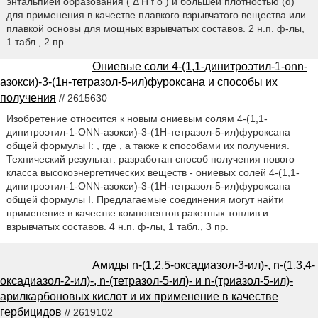
энтальпией образования ( Δ H f o ) и большей плотностью (d)
для применения в качестве плавкого взрывчатого вещества или
плавкой основы для мощных взрывчатых составов. 2 н.п. ф-лы,
1 табл., 2 пр.
Ониевые соли 4-(1,1-динитроэтил-1-onn-
азокси)-3-(1н-тетразол-5-ил)фуроксана и способы их
получения
// 2615630
Изобретение относится к новым ониевым солям 4-(1,1-
динитроэтил-1-ONN-азокси)-3-(1H-тетразол-5-ил)фуроксана
общей формулы I: , где , а также к способами их получения.
Технический результат: разработан способ получения нового
класса высокоэнергетических веществ - ониевых солей 4-(1,1-
динитроэтил-1-ONN-азокси)-3-(1H-тетразол-5-ил)фуроксана
общей формулы I. Предлагаемые соединения могут найти
применение в качестве компонентов ракетных топлив и
взрывчатых составов. 4 н.п. ф-лы, 1 табл., 3 пр.
Амиды n-(1,2,5-оксадиазол-3-ил)-, n-(1,3,4-
оксадиазол-2-ил)-, n-(тетразол-5-ил)- и n-(триазол-5-ил)-
арилкарбоновых кислот и их применение в качестве
гербицидов
// 2619102