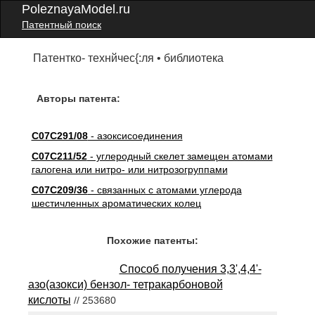
PoleznayaModel.ru
Патентный поиск
Патентко- технйчес{:ля • библиотека
Авторы патента:
C07C291/08
- азоксисоединения
C07C211/52
- углеродный скелет замещен атомами
галогена или нитро- или нитрозогруппами
C07C209/36
- связанных с атомами углерода
шестичленных ароматических колец
Похожие патенты:
Способ получения 3,3',4,4'-
азо(азокси) бензол- тетракарбоновой
кислоты
// 253680