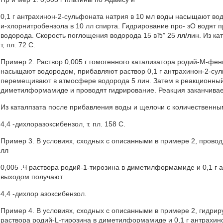
0,1 г антрахинон-2-сульфоната натрия в 10 мл воды насыщают водс
и-хлорнитробензола в 10 лл спирта. Гидрирование про- зО водят
водорода. Скорость поглощения водорода 15 вЂ” 25 лл/лин. Из к
т, пл. 72 С.
Пример 2. Раствор 0,005 г гомогенного катализатора родий-М-ф
насыщают водородом, прибавляют раствор 0,1 г антрахинон-2-су
перемещивают в атмосфере водорода 5 лин. Затем в реакционный с
диметилформамиде и проводят гидрирование. Реакция заканчивает
Из каталпзата после прибавления воды и щелочи с количественн
4,4 -дихлоразоксибензол, т. пл. 158 С.
Пример 3. В условиях, сходных с описанными в примере 2, проводя
лл
0,005 .Ч раствора родий-1-тирозина в диметилформамиде и 0,1 г
выходом получают
4,4 -дихлор азоксибензол.
Пример 4. В условиях, сходных с описанными в примере 2, гидриру
раствора родий-L-тирозина в диметилформамиде и 0,1 г антрахин