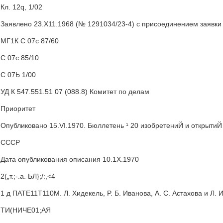
Кл. 12q, 1/02
Заявлено 23.Х11.1968 (№ 1291034/23-4) с присоединением заявки 
МГ1К С 07с 87/60
С 07с 85/10
С 07Ь 1/00
УД К 547.551.51 07 (088.8) Комитет по делам
Приоритет
Опубликовано 15.VI.1970. Бюллетень ¹ 20 изобретениЙ и открыти
СССР
Дата опубликования описания 10.1Х.1970
2(„т.;-.а. ЬЛ};/:,<4
1 д ПАТЕ11Т110М. Л. Хидекель, P. Б. Иванова, А. С. Астахова и Л. 
ТИ(НИЧЕ01;АЯ