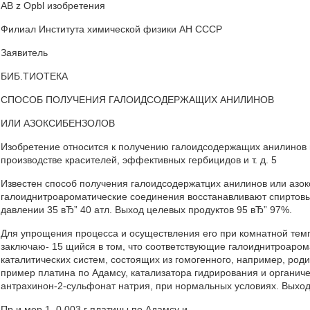
AB z Opbl изобретения
Филиал Института химической физики АН СССР
Заявитель
БИБ.ТИОТЕКА
СПОСОБ ПОЛУЧЕНИЯ ГАЛОИДСОДЕРЖАЩИХ АНИЛИНОВ
ИЛИ АЗОКСИБЕНЗОЛОВ
Изобретение относится к получению галоидсодержащих анилинов и
производстве красителей, эффективных гербицидов и т. д. 5
Известен способ получения галоидсодержатцих анилинов или азок
галоиднитроароматические соединения восстанавливают спиртовым
давлении 35 вЂ” 40 атл. Выход целевых продуктов 95 вЂ” 97%.
Для упрощения процесса и осуществления его при комнатной тем
заключаю- 15 щийся в том, что соответствующие галоиднитроаром
каталитических систем, состоящих из гомогенного, например, роди
пример платина по Адамсу, катализатора гидрирования и органич
антрахинон-2-сульфонат натрия, при нормальных условиях. Выход
Пр и мер 1. 0,003 г платины по Адамсу и