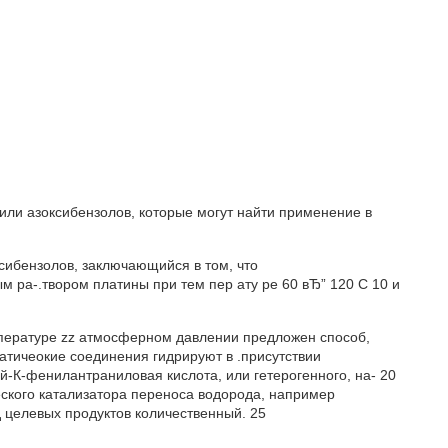
ли азоксибензолов, которые могут найти применение в
сибензолов, заключающийся в том, что
 ра-.твором платины при тем пер ату ре 60 вЂ” 120 С 10 и
пературе zz атмосферном давлении предложен способ,
атичеокие соединения гидрируют в .присутствии
й-К-фенилантраниловая кислота, или гетерогенного, на- 20
еского катализатора переноса водорода, например
 целевых продуктов количественный. 25