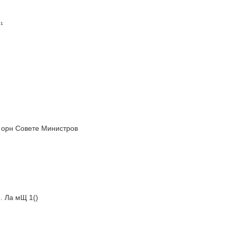
¹
Й орн Совете Министров
И. Ла мЩ 1()