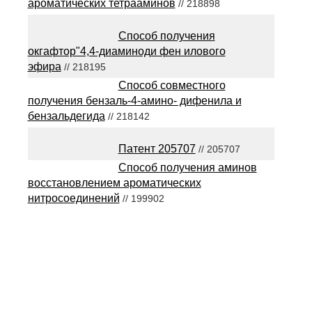
ароматических тетрааминов
// 218898
Способ получения
окгафтор"4,4-диаминоди фен илового
эфира
// 218195
Способ совместного
получения бензаль-4-амино- дифенила и
бензальдегида
// 218142
Патент 205707
// 205707
Способ получения аминов
восстановлением ароматических
нитросоединений
// 199902