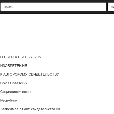
Н
О П И С А Н И Е 27320б
ИЗОБРЕТЕЫИЯ
К АВТОРСКОМУ СВИДЕТЕЛЬСТВУ
Союз Советских
Социалистических
Республик
Зависимое от авт. свидетельства №