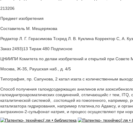
213206
Предмет изобретения
Составитель М. Мещерякова
Редактор Л. Г. Герасимова Тсхред Л. В. Куклина Корректор С, А. Ку
Заказ 2493)13 Тираж 480 Подписное
ЦНИИПИ Комитета по делам изобретений и открытий при Совете
Москва, Ж-35, Раушская наб., д. 4/5
Типография, пр. Сапунова, 2 катал изата с количественным выходо
Способ получения галоидсодержащих анилинов или азоксибензоло
галоиднитроароматических соединений, отличающийс r тем, ITQ,
каталитической системой, .состоящей из гомогенного, например, 
катализатора гидрирования, например платина,по Адамсу, и орга
антрахинон-2-сульфонат натрия, и процесс осуществляют при нор