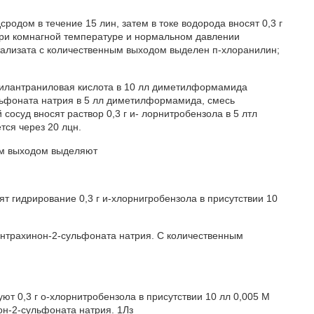
родом в течение 15 лин, затем в токе водорода вносят 0,3 г
 при комнагной температуре и нормальном давлении
атализата с количественным выходом выделен п-хлоранилин;
енилантраниловая кислота в 10 лл диметилформамида
льфоната натрия в 5 лл диметилформамида, смесь
осуд вносят раствор 0,3 г и- лорнитробензола в 5 лтл
ся через 20 лцн.
ым выходом выделяют
т гидрирование 0,3 г и-хлорнигробензола в присутствии 10
 антрахинон-2-сульфоната натрия. С количественным
ют 0,3 г о-хлорнитробензола в присутствии 10 лл 0,005 М
он-2-сульфоната натрия. 1Лз