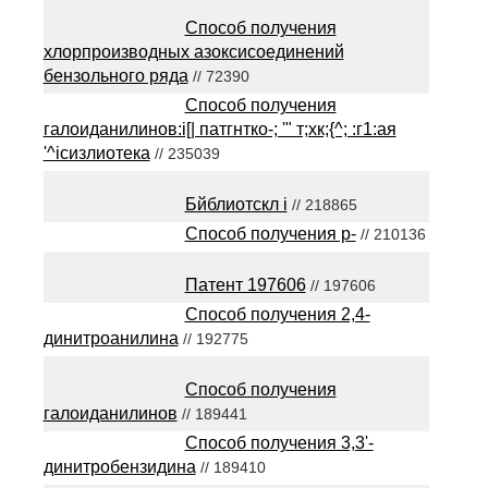
Способ получения
хлорпроизводных азоксисоединений
бензольного ряда
// 72390
Способ получения
галоиданилинов:i[| патгнтко-; '" т;хк;{^; :г1:ая
'^iсизлиотека
// 235039
Бйблиотскл i
// 218865
Способ получения р-
// 210136
Патент 197606
// 197606
Способ получения 2,4-
динитроанилина
// 192775
Способ получения
галоиданилинов
// 189441
Способ получения 3,3'-
динитробензидина
// 189410