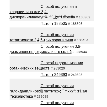
Способ получения п-
хлораиилина или 3,4-
дихлоранилинаteyrjf4::f::',,j;e^f.tffoteffa
// 188982
Патент 188505
// 188505
Способ получения
тетратионата 2,4,5-трихлоранилина
// 186494
Способ получения 3,6-
диаминопсевдокумола и его солей
// 258944
Способ гидрогенизации
органических веществ
// 253029
Патент 249393
// 249393
Способ получения
галоиданилинов:i[| патгнтко-; '" т;хк;{^; :г1:ая
'^iсизлиотека
// 235039
Способ получения