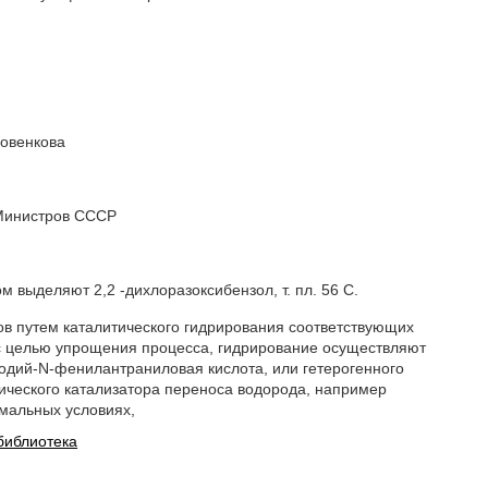
зовенкова
 Министров СССР
м выделяют 2,2 -дихлоразоксибензол, т. пл. 56 C.
в путем каталитического гидрирования соответствующих
 с целью упрощения процесса, гидрирование осуществляют
родий-N-фенилантраниловая кислота, или гетерогенного
нического катализатора переноса водорода, например
мальных условиях,