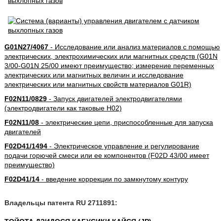
G01N27/4067
- Исследование или анализ материалов с помощью
электрических, электрохимических или магнитных средств (G01N
3/00-G01N 25/00 имеют преимущество; измерение переменных
электрических или магнитных величин и исследование
электрических или магнитных свойств материалов G01R)
F02N11/0829
- Запуск двигателей электродвигателями
(электродвигатели как таковые H02)
F02N11/08
- электрические цепи, приспособленные для запуска
двигателей
F02D41/1494
- Электрическое управление и регулирование
подачи горючей смеси или ее компонентов (F02D 43/00 имеет
преимущество)
F02D41/14
- введение коррекции по замкнутому контуру
Владельцы патента RU 2711891: