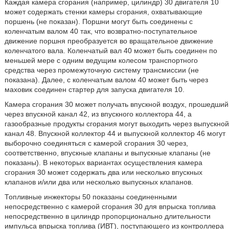
Каждая камера сгорания (например, цилиндр) 30 двигателя 10
может содержать стенки камеры сгорания, охватывающие
поршень (не показан). Поршни могут быть соединены с
коленчатым валом 40 так, что возвратно-поступательное
движение поршня преобразуется во вращательное движение
коленчатого вала. Коленчатый вал 40 может быть соединен по
меньшей мере с одним ведущим колесом транспортного
средства через промежуточную систему трансмиссии (не
показана). Далее, с коленчатым валом 40 может быть через
маховик соединен стартер для запуска двигателя 10.
Камера сгорания 30 может получать впускной воздух, прошедший
через впускной канал 42, из впускного коллектора 44, а
газообразные продукты сгорания могут выходить через выпускной
канал 48. Впускной коллектор 44 и выпускной коллектор 46 могут
выборочно соединяться с камерой сгорания 30 через,
соответственно, впускные клапаны и выпускные клапаны (не
показаны). В некоторых вариантах осуществления камера
сгорания 30 может содержать два или несколько впускных
клапанов и/или два или несколько выпускных клапанов.
Топливные инжекторы 50 показаны соединенными
непосредственно с камерой сгорания 30 для впрыска топлива
непосредственно в цилиндр пропорционально длительности
импульса впрыска топлива (ИВТ), поступающего из контроллера