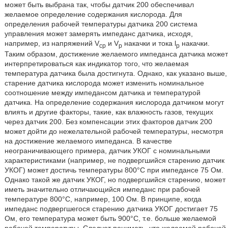
может быть выбрана так, чтобы датчик 200 обеспечивал
желаемое определение содержания кислорода. Для
определения рабочей температуры датчика 200 система
управления может замерять импеданс датчика, исходя,
например, из напряжений V
и V
накачки и тока l
накачки.
cp
p
p
Таким образом, достижение желаемого импеданса датчика может
интерпретироваться как индикатор того, что желаемая
температура датчика была достигнута. Однако, как указано выше,
старение датчика кислорода может изменить номинальное
соотношение между импедансом датчика и температурой
датчика. На определение содержания кислорода датчиком могут
влиять и другие факторы, такие, как влажность газов, текущих
через датчик 200. Без компенсации этих факторов датчик 200
может дойти до нежелательной рабочей температуры, несмотря
на достижение желаемого импеданса. В качестве
неограничивающего примера, датчик УКОГ с номинальными
характеристиками (например, не подвергшийся старению датчик
УКОГ) может достичь температуры 800°С при импедансе 75 Ом.
Однако такой же датчик УКОГ, но подвергшийся старению, может
иметь значительно отличающийся импеданс при рабочей
температуре 800°С, например, 100 Ом. В принципе, когда
импеданс подвергшегося старению датчика УКОГ достигает 75
Ом, его температура может быть 900°С, т.е. больше желаемой