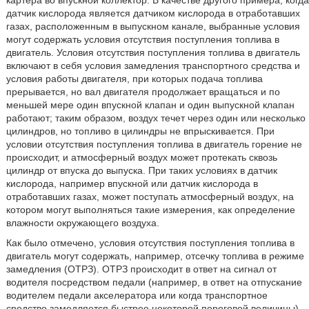
картера во впускной коллектор. В качестве другого примера, когда
датчик кислорода является датчиком кислорода в отработавших
газах, расположенным в выпускном канале, выбранные условия
могут содержать условия отсутствия поступления топлива в
двигатель. Условия отсутствия поступления топлива в двигатель
включают в себя условия замедления транспортного средства и
условия работы двигателя, при которых подача топлива
прерывается, но вал двигателя продолжает вращаться и по
меньшей мере один впускной клапан и один выпускной клапан
работают; таким образом, воздух течет через один или несколько
цилиндров, но топливо в цилиндры не впрыскивается. При
условии отсутствия поступления топлива в двигатель горение не
происходит, и атмосферный воздух может протекать сквозь
цилиндр от впуска до выпуска. При таких условиях в датчик
кислорода, например впускной или датчик кислорода в
отработавших газах, может поступать атмосферный воздух, на
котором могут выполняться такие измерения, как определение
влажности окружающего воздуха.
Как было отмечено, условия отсутствия поступления топлива в
двигатель могут содержать, например, отсечку топлива в режиме
замедления (ОТРЗ). ОТРЗ происходит в ответ на сигнал от
водителя посредством педали (например, в ответ на отпускание
водителем педали акселератора или когда транспортное
средство замедляется быстрее некоторой пороговой величины).