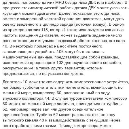
датчиков, например датчик МРВ без датчика ДВК или наоборот. В
процессе стехиометрической работы датчик ДВК может указывать
крутящий момент двигателя. Далее, показания этого датчика,
вместе с замеренной частотой вращения двигателя, могут дать
оценку введенного в цилиндр заряда (включая воздух). В одном
из примеров датчик 118, который также используется как датчик
частоты вращения двигателя, может выдавать заданное число
равноотстоящих импульсов на каждый оборот коленчатого вала
40. В некоторых примерах на носителе постоянного
запоминающего устройства 106 могут быть записаны
машиночитаемые данные, представляющие собой команды,
исполняемые процессором 102 для осуществления способов,
раскрытых ниже, а также других вариантов, которые
предполагаются, но не указаны конкретно.
Двигатель 10 может также содержать компрессионное устройство,
например турбонагнетатель или нагнетатель, включающий, по
меньшей мере, компрессор 60, расположенный по ходу
впускного коллектора 44. В случае турбонагнетателя компрессор
60 может, по меньшей мере частично, приводиться от турбины
62, например, через вал или другое соединительное
приспособление. Турбина 62 может располагаться по ходу
выпускного канала 48 и взаимодействовать с текущими через
него отработавшими газами. Привод компрессора может