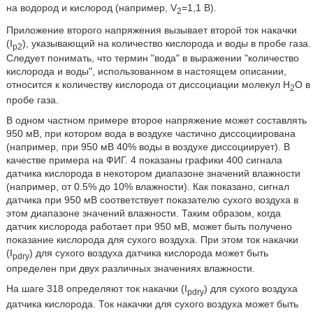
на водород и кислород (например, V
=1,1 В).
2
Приложение второго напряжения вызывает второй ток накачки
(I
), указывающий на количество кислорода и воды в пробе газа.
p2
Следует понимать, что термин "вода" в выражении "количество
кислорода и воды", использованном в настоящем описании,
относится к количеству кислорода от диссоциации молекул H
O в
2
пробе газа.
В одном частном примере второе напряжение может составлять
950 мВ, при котором вода в воздухе частично диссоциирована
(например, при 950 мВ 40% воды в воздухе диссоциирует). В
качестве примера на ФИГ. 4 показаны графики 400 сигнала
датчика кислорода в некотором диапазоне значений влажности
(например, от 0.5% до 10% влажности). Как показано, сигнал
датчика при 950 мВ соответствует показателю сухого воздуха в
этом диапазоне значений влажности. Таким образом, когда
датчик кислорода работает при 950 мВ, может быть получено
показание кислорода для сухого воздуха. При этом ток накачки
(I
) для сухого воздуха датчика кислорода может быть
pdry
определен при двух различных значениях влажности.
На шаге 318 определяют ток накачки (I
) для сухого воздуха
pdry
датчика кислорода. Ток накачки для сухого воздуха может быть