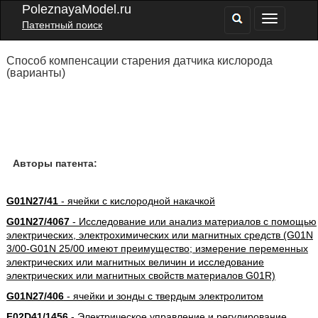
PoleznayaModel.ru
Патентный поиск
Способ компенсации старения датчика кислорода
(варианты)
Авторы патента:
G01N27/41
- ячейки с кислородной накачкой
G01N27/4067
- Исследование или анализ материалов с помощью
электрических, электрохимических или магнитных средств (G01N
3/00-G01N 25/00 имеют преимущество; измерение переменных
электрических или магнитных величин и исследование
электрических или магнитных свойств материалов G01R)
G01N27/406
- ячейки и зонды с твердым электролитом
F02D41/1456
- Электрическое управление и регулирование