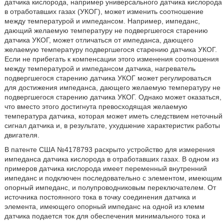
датчика кислорода, например универсального датчика кислорода
в отработавших газах (УКОГ), может изменить соотношение
между температурой и импедансом. Например, импеданс,
дающий желаемую температуру не подвергшегося старению
датчика УКОГ, может отличаться от импеданса, дающего
желаемую температуру подвергшегося старению датчика УКОГ.
Если не прибегать к компенсации этого изменения соотношения
между температурой и импедансом датчика, нагреватель
подвергшегося старению датчика УКОГ может регулироваться
для достижения импеданса, дающего желаемую температуру не
подвергшегося старению датчика УКОГ. Однако может оказаться,
что вместо этого достигнута превосходящая желаемую
температура датчика, которая может иметь следствием неточный
сигнал датчика и, в результате, ухудшение характеристик работы
двигателя.
В патенте США №4178793 раскрыто устройство для измерения
импеданса датчика кислорода в отработавших газах. В одном из
примеров датчика кислорода имеет переменный внутренний
импеданс и подключен последовательно с элементом, имеющим
опорный импеданс, и полупроводниковым переключателем. От
источника постоянного тока в точку соединения датчика и
элемента, имеющего опорный импеданс на одной из клемм
датчика подается ток для обеспечения минимального тока и