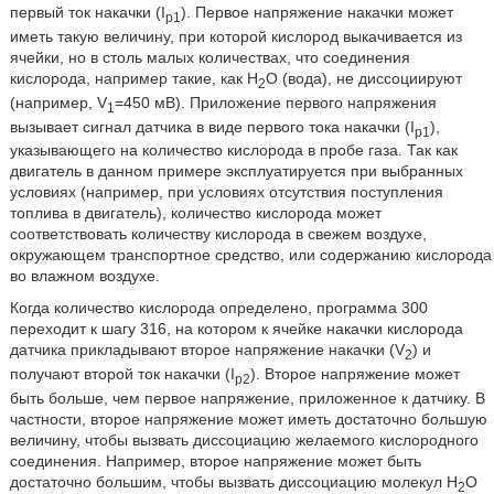
первый ток накачки (I
). Первое напряжение накачки может
p1
иметь такую величину, при которой кислород выкачивается из
ячейки, но в столь малых количествах, что соединения
кислорода, например такие, как H
O (вода), не диссоциируют
2
(например, V
=450 мВ). Приложение первого напряжения
1
вызывает сигнал датчика в виде первого тока накачки (I
),
p1
указывающего на количество кислорода в пробе газа. Так как
двигатель в данном примере эксплуатируется при выбранных
условиях (например, при условиях отсутствия поступления
топлива в двигатель), количество кислорода может
соответствовать количеству кислорода в свежем воздухе,
окружающем транспортное средство, или содержанию кислорода
во влажном воздухе.
Когда количество кислорода определено, программа 300
переходит к шагу 316, на котором к ячейке накачки кислорода
датчика прикладывают второе напряжение накачки (V
) и
2
получают второй ток накачки (I
). Второе напряжение может
p2
быть больше, чем первое напряжение, приложенное к датчику. В
частности, второе напряжение может иметь достаточно большую
величину, чтобы вызвать диссоциацию желаемого кислородного
соединения. Например, второе напряжение может быть
достаточно большим, чтобы вызвать диссоциацию молекул H
O
2