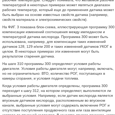
рабочей температуры. Следует понимать, что желаемой рабочей
температурой в некоторых примерах может являться диапазон
рабочих температур, который еще до применения датчика может
быть выбран на основе известных свойств датчика (например,
свойств материала и электрохимических свойств).
На ФИГ. 3 показана блок-схема, иллюстрирующая программу 300
компенсации изменений соотношения между импедансом и
температурой датчика кислорода. Программа 300 может быть
использована, например, для компенсации таких изменений
датчиков 128, 129 и/или 200 и таких изменений датчиков УКОГ в
целом. В некоторых примерах эти изменения могут быть
результатом старения датчика.
На шаге 310 программы 300 определяют условия работы
двигателя. Условия работы двигателя могут, например, включать,
но не ограничительно: ВТО, количество РОГ, поступающих в
камеры сгорания, и условия подачи топлива.
Когда условия работы двигателя определены, программа 300
переходит к шагу 312, на котором определяют, выполняются ли
выбранные условия. Например, если датчик кислорода является
впускным датчиком кислорода, расположенным во впускном
канале, выбранные условия могут содержать включение РОГ и
отсутствие поступления продувочного газа или газа вентиляции