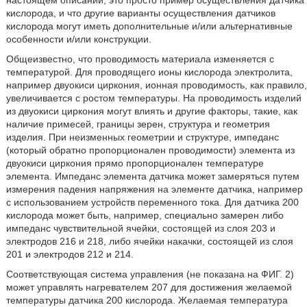
кислорода, и что другие варианты осуществления датчиков
кислорода могут иметь дополнительные и/или альтернативные
особенности и/или конструкции.
Общеизвестно, что проводимость материала изменяется с
температурой. Для проводящего ионы кислорода электролита,
например двуокиси циркония, ионная проводимость, как правило,
увеличивается с ростом температуры. На проводимость изделий
из двуокиси циркония могут влиять и другие факторы, такие, как
наличие примесей, границы зерен, структура и геометрия
изделия. При неизменных геометрии и структуре, импеданс
(который обратно пропорционален проводимости) элемента из
двуокиси циркония прямо пропорционален температуре
элемента. Импеданс элемента датчика может замеряться путем
измерения падения напряжения на элементе датчика, например
с использованием устройств переменного тока. Для датчика 200
кислорода может быть, например, специально замерен либо
импеданс чувствительной ячейки, состоящей из слоя 203 и
электродов 216 и 218, либо ячейки накачки, состоящей из слоя
201 и электродов 212 и 214.
Соответствующая система управления (не показана на ФИГ. 2)
может управлять нагревателем 207 для достижения желаемой
температуры датчика 200 кислорода. Желаемая температура