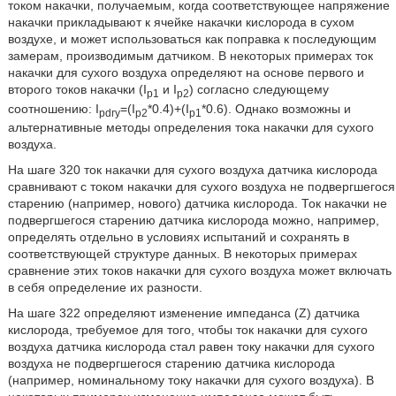
током накачки, получаемым, когда соответствующее напряжение
накачки прикладывают к ячейке накачки кислорода в сухом
воздухе, и может использоваться как поправка к последующим
замерам, производимым датчиком. В некоторых примерах ток
накачки для сухого воздуха определяют на основе первого и
второго токов накачки (I
и I
) согласно следующему
p1
p2
соотношению: I
=(I
*0.4)+(I
*0.6). Однако возможны и
pdry
p2
p1
альтернативные методы определения тока накачки для сухого
воздуха.
На шаге 320 ток накачки для сухого воздуха датчика кислорода
сравнивают с током накачки для сухого воздуха не подвергшегося
старению (например, нового) датчика кислорода. Ток накачки не
подвергшегося старению датчика кислорода можно, например,
определять отдельно в условиях испытаний и сохранять в
соответствующей структуре данных. В некоторых примерах
сравнение этих токов накачки для сухого воздуха может включать
в себя определение их разности.
На шаге 322 определяют изменение импеданса (Z) датчика
кислорода, требуемое для того, чтобы ток накачки для сухого
воздуха датчика кислорода стал равен току накачки для сухого
воздуха не подвергшегося старению датчика кислорода
(например, номинальному току накачки для сухого воздуха). В