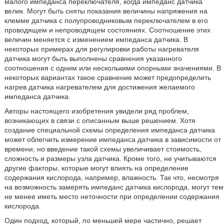
малого импеданса переключателя, когда импеданс датчика
велик. Могут быть сняты показания величины напряжения на
клемме датчика с полупроводниковым переключателем в его
проводящем и непроводящем состояниях. Соотношение этих
величин меняется с изменением импеданса датчика. В
некоторых примерах для регулировки работы нагревателя
датчика могут быть выполнены сравнения указанного
соотношения с одним или несколькими опорными значениями. В
некоторых вариантах такое сравнение может предопределить
нагрев датчика нагревателем для достижения желаемого
импеданса датчика.
Авторы настоящего изобретения увидели ряд проблем,
возникающих в связи с описанным выше решением. Хотя
создание специальной схемы определения импеданса датчика
может облегчить измерение импеданса датчика в зависимости от
времени, но введение такой схемы увеличивает стоимость,
сложность и размеры узла датчика. Кроме того, не учитываются
другие факторы, которые могут влиять на определение
содержания кислорода, например, влажность. Так что, несмотря
на возможность замерять импеданс датчика кислорода, могут тем
не менее иметь место неточности при определении содержания
кислорода.
Один подход, который, по меньшей мере частично, решает