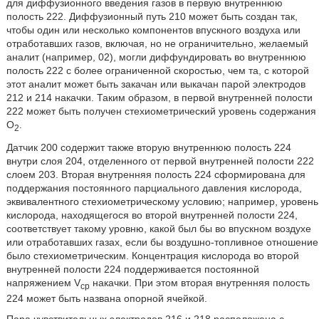
для диффузионного введения газов в первую внутреннюю
полость 222. Диффузионный путь 210 может быть создан так,
чтобы один или несколько компонентов впускного воздуха или
отработавших газов, включая, но не ограничительно, желаемый
аналит (например, 02), могли диффундировать во внутреннюю
полость 222 с более ограниченной скоростью, чем та, с которой
этот аналит может быть закачан или выкачан парой электродов
212 и 214 накачки. Таким образом, в первой внутренней полости
222 может быть получен стехиометрический уровень содержания
О
.
2
Датчик 200 содержит также вторую внутреннюю полость 224
внутри слоя 204, отделенного от первой внутренней полости 222
слоем 203. Вторая внутренняя полость 224 сформирована для
поддержания постоянного парциального давления кислорода,
эквивалентного стехиометрическому условию; например, уровень
кислорода, находящегося во второй внутренней полости 224,
соответствует такому уровню, какой был бы во впускном воздухе
или отработавших газах, если бы воздушно-топливное отношение
было стехиометрическим. Концентрация кислорода во второй
внутренней полости 224 поддерживается постоянной
напряжением V
накачки. При этом вторая внутренняя полость
cp
224 может быть названа опорной ячейкой.
Пара чувствительных электродов 216 и 218 расположена с