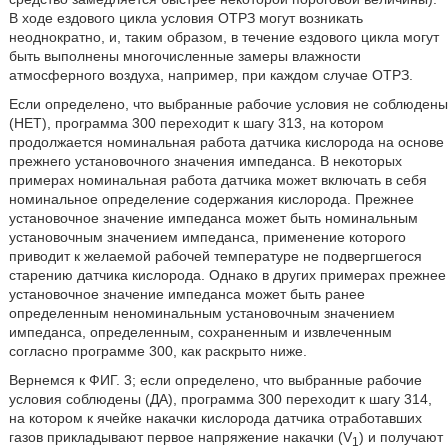
В ходе ездового цикла условия ОТРЗ могут возникать
неоднократно, и, таким образом, в течение ездового цикла могут
быть выполнены многочисленные замеры влажности
атмосферного воздуха, например, при каждом случае ОТРЗ.
Если определено, что выбранные рабочие условия не соблюдены
(НЕТ), программа 300 переходит к шагу 313, на котором
продолжается номинальная работа датчика кислорода на основе
прежнего установочного значения импеданса. В некоторых
примерах номинальная работа датчика может включать в себя
номинальное определение содержания кислорода. Прежнее
установочное значение импеданса может быть номинальным
установочным значением импеданса, применение которого
приводит к желаемой рабочей температуре не подвергшегося
старению датчика кислорода. Однако в других примерах прежнее
установочное значение импеданса может быть ранее
определенным неноминальным установочным значением
импеданса, определенным, сохраненным и извлеченным
согласно программе 300, как раскрыто ниже.
Вернемся к ФИГ. 3; если определено, что выбранные рабочие
условия соблюдены (ДА), программа 300 переходит к шагу 314,
на котором к ячейке накачки кислорода датчика отработавших
газов прикладывают первое напряжение накачки (V
) и получают
1