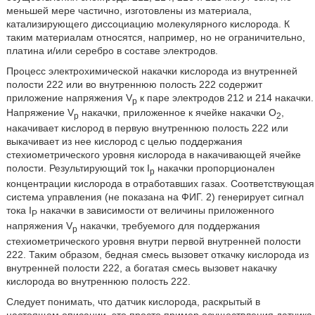
меньшей мере частично, изготовлены из материала,
катализирующего диссоциацию молекулярного кислорода. К
таким материалам относятся, например, но не ограничительно,
платина и/или серебро в составе электродов.
Процесс электрохимической накачки кислорода из внутренней
полости 222 или во внутреннюю полость 222 содержит
приложение напряжения V
к паре электродов 212 и 214 накачки.
p
Напряжение V
накачки, приложенное к ячейке накачки О
,
p
2
накачивает кислород в первую внутреннюю полость 222 или
выкачивает из нее кислород с целью поддержания
стехиометрического уровня кислорода в накачивающей ячейке
полости. Результирующий ток I
накачки пропорционален
p
концентрации кислорода в отработавших газах. Соответствующая
система управления (не показана на ФИГ. 2) генерирует сигнал
тока I
накачки в зависимости от величины приложенного
P
напряжения V
накачки, требуемого для поддержания
p
стехиометрического уровня внутри первой внутренней полости
222. Таким образом, бедная смесь вызовет откачку кислорода из
внутренней полости 222, а богатая смесь вызовет накачку
кислорода во внутреннюю полость 222.
Следует понимать, что датчик кислорода, раскрытый в
настоящем описании, это просто пример осуществления датчика