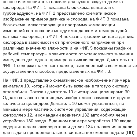
основе изменения тока накачки для сухого воздуха датчика
кислорода. На ФИГ. 1 показана блок-схема двигателя с
турбонаддувом, на ФИГ. 2 представлено схематическое
изображение примера датчика кислорода, на ФИГ. 3 показана
блок-схема, иллюстрирующая программу компенсации
изменений соотношения между импедансом и температурой
датчика кислорода, на ФИГ. 4 показаны графики сигнала датчика
кислорода в зависимости от приложенного напряжения при
различных значениях влажности и на ФИГ. 5 показаны графики
рабочей температуры в зависимости от установочного значения
импеданса для одного примера датчик кислорода. Двигатель по
ФИГ. 1 содержит также контроллер, выполненный с возможностью
осуществления способов, представленных на ФИГ. 3.
На ФИГ. 1 представлено схематическое изображение примера
двигателя 10, который может быть включен в тяговую систему
автомобиля. Показан двигатель 10 с четырьмя цилиндрами 30.
Однако согласно настоящему изобретению возможно и другое
количество цилиндров. Двигатель 10 может управляться, по
меньшей мере частично, системой управления, содержащей
контроллер 12, и командами водителя 132 автомобиля через
устройство 130 ввода. В данном примере устройство 130 ввода
содержит педаль акселератора и датчик 134 положения педали
для выдачи пропорционального сигнала положения педали (ПП).