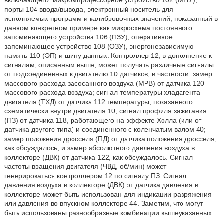
включающего: микромпроцессорное устройство 102 (МПУ),
порты 104 ввода/вывода, электронный носитель для
исполняемых программ и калибровочных значений, показанный в
данном конкретном примере как микросхема постоянного
запоминающего устройства 106 (ПЗУ), оперативное
запоминающее устройство 108 (ОЗУ), энергонезависимую
память 110 (ЭП) и шину данных. Контроллер 12, в дополнение к
сигналам, описанным выше, может получать различные сигналы
от подсоединенных к двигателю 10 датчиков, в частности: замер
массового расхода засосанного воздуха (МРВ) от датчика 120
массового расхода воздуха; сигнал температуры хладагента
двигателя (ТХД) от датчика 112 температуры, показанного
схематически внутри двигателя 10; сигнал профиля зажигания
(ПЗ) от датчика 118, работающего на эффекте Холла (или от
датчика другого типа) и соединенного с коленчатым валом 40;
замер положения дросселя (ПД) от датчика положения дросселя,
как обсуждалось; и замер абсолютного давления воздуха в
коллекторе (ДВК) от датчика 122, как обсуждалось. Сигнал
частоты вращения двигателя (ЧВД, об/мин) может
генерироваться контроллером 12 по сигналу ПЗ. Сигнал
давления воздуха в коллекторе (ДВК) от датчика давления в
коллекторе может быть использован для индикации разряжения
или давления во впускном коллекторе 44. Заметим, что могут
быть использованы разнообразные комбинации вышеуказанных