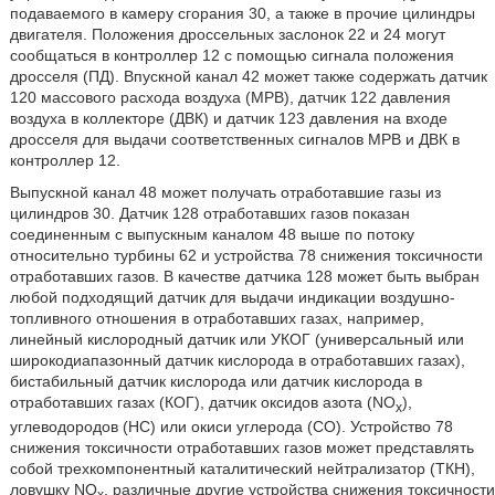
подаваемого в камеру сгорания 30, а также в прочие цилиндры
двигателя. Положения дроссельных заслонок 22 и 24 могут
сообщаться в контроллер 12 с помощью сигнала положения
дросселя (ПД). Впускной канал 42 может также содержать датчик
120 массового расхода воздуха (МРВ), датчик 122 давления
воздуха в коллекторе (ДВК) и датчик 123 давления на входе
дросселя для выдачи соответственных сигналов МРВ и ДВК в
контроллер 12.
Выпускной канал 48 может получать отработавшие газы из
цилиндров 30. Датчик 128 отработавших газов показан
соединенным с выпускным каналом 48 выше по потоку
относительно турбины 62 и устройства 78 снижения токсичности
отработавших газов. В качестве датчика 128 может быть выбран
любой подходящий датчик для выдачи индикации воздушно-
топливного отношения в отработавших газах, например,
линейный кислородный датчик или УКОГ (универсальный или
широкодиапазонный датчик кислорода в отработавших газах),
бистабильный датчик кислорода или датчик кислорода в
отработавших газах (КОГ), датчик оксидов азота (NO
),
x
углеводородов (НС) или окиси углерода (СО). Устройство 78
снижения токсичности отработавших газов может представлять
собой трехкомпонентный каталитический нейтрализатор (ТКН),
ловушку NO
, различные другие устройства снижения токсичности
x