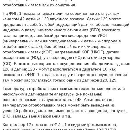
отработавших газов или их сочетания.
На ФИГ. 1 показано также наличие соединенного с впускным
каналом 42 датчика 129 впускного воздуха. Датчик 129 может
представлять собой любой подходящий датчик, обеспечивающий
индикацию воздушно-топливного отношения (ВТО) впускного
газа, например, линейный датчик кислорода или УКОГ
(универсальный или широкодиапазонный датчик кислорода в
отработавших газах), бистабильный датчик кислорода в
отработавших газах (КОГ), нагреваемый КОГ (НКОГ), датчик
оксидов азота (NO
), углеводородов (НС) или окиси углерода
x
(СО). В некоторых вариантах осуществления оба датчика - датчик
128 и датчик 129 - могут располагаться в двигателе 10, как
показано на ФИГ. 1, тогда как в других вариантах осуществления
там может располагаться только один из датчиков 128, 129.
Температура отработавших газов может замеряться одним или
несколькими датчиками температуры (не показаны),
расположенными в выпускном канале 48. Альтернативно,
температура отработавших газов может быть выведена из
условий работы двигателя, именно частоты вращения, нагрузки,
ВТО, запаздывания зажигания и т.д.
Контроллер 12 показан на ФИГ. 1 в виде микрокомпьютера,