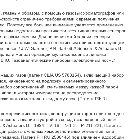
я, главным образом, с помощью газовых хроматографов или
 устройств ограничено требованиями к времени получения
нию. Поэтому все большее внимание уделяется применению
овным недостатком практически всех типов газовых сенсоров
ли газовым смесям. Для решения этой задачи сенсоры
сигнал которых является селективным при соответствующем
 noses / J.W. Gardner, P.N. Bartlett // Sensors & Actuators B. -
зводства и миниатюризации мультисенсорные линейки
 В.Ю. Газоаналитические приборы «электронный нос» //
ержащих газов (патент США US 5783154), включающий набор
лоя, нанесенного на подложку и сегментированного
набор сопротивлений, считываемых между каждой парой
а чипа, в котором измеряется не распределение
ложенного к металло-оксидному слою (Патент РФ RU
хеморезистивного типа, конструкция которого пригодна для
я использования в устройствах вида «электронный нос»
ors & Actuators В. - 1994. - V. 18. - №1-3. - P. 211-221; Патенты
цип работы оксидных хеморезистивных элементов чипа
импеданса, Патент РФ RU 2586446) под влиянием адсорбции