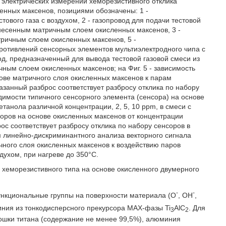
а электрических измерений хеморезистивного отклика
енных максенов, позициями обозначены: 1 -
ового газа с воздухом, 2 - газопровод для подачи тестовой
несенным матричным слоем окисленных максенов, 3 -
тричным слоем окисленных максенов, 5 -
ротивлений сенсорных элементов мультиэлектродного чипа с
д, предназначенный для вывода тестовой газовой смеси из
ым слоем окисленных максенов; на Фиг. 5 - зависимость
нове матричного слоя окисленных максенов к парам
казанный разброс соответствует разбросу отклика по набору
одимости типичного сенсорного элемента (сенсора) на основе
танола различной концентрации, 2, 5, 10 ppm, в смеси с
нсоров на основе окисленных максенов от концентрации
ос соответствует разбросу отклика по набору сенсоров в
ом линейно-дискриминантного анализа векторного сигнала
чного слоя окисленных максенов к воздействию паров
духом, при нагреве до 350°С.
 хеморезистивного типа на основе окисленного двумерного
-
-
нкциональные группы на поверхности материала (О
, ОН
,
иния из тонкодисперсного прекурсора МАХ-фазы Ti
AlC
. Для
3
2
ошки титана (содержание не менее 99,5%), алюминия