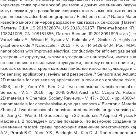
характеристики при хемосорбции газов и других изменениях окру
могут служить для разработки сверхчувствительных газовых сенсоров
gas molecules adsorbed on graphene / F. Schedin et al // Nature Materi
известно много примеров разработки как газовых сенсоров (Пате
Патенты США US 2018328874, US 2018136157, Патенты Кореи KR 
108241008, CN 108181355, Патент Японии JP 2018091699 и др.), та
Varezhnikov A., Wilson P., Sysoev V., Kolmakov A., Sinitskii A. Highly 
graphene oxide // Nanoscale. - 2013. - V. 5. - P. 5426-5434; Pour M.M.
nanoribbons with improved electrical conductivity for efficient gas sen
углеродные структуры, включая углеродные нанотрубки, имеют зна
по сравнению с оксидными структурами, поэтому ведется поиск и
газовых сенсоров, среди которых наиболее известны сульфиды и селе
for sensing applications: review and perspective // Sensors and Actuato
2D materials for gas sensing applications: a review on graphene oxid
3638; Lee E., Yoon Y.S., Kim D.-J. Two-dimensional transition metal d
Sensors. - V. 3. - 2018. - pp. 2045-2060; Anichini C., Czepa W., Pakulsk
2D materials // Chemical Society Reviews. - V. 47. - 2018. - pp. 4860-
nanomaterials for chemiresistive-type gas sensors // Electronic Material
Zhang J. Two-dimensional nanostructured materials for gas sensing // 
S., Jiang C., Wei S.-H. Gas sensing in 2D materials // Applied Physics
максены). В последнем случае показано, что возможно создание га
изменении газовой среды происходит изменение электрических ха
А.V., Prorok В.С., Yoon Y.S., Beidaghi М., Kim D.-J. Room temperatur