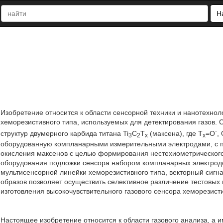
Н
Изобретение относится к области сенсорной техники и нанотехноло
хеморезистивного типа, используемых для детектирования газов. С
-
структур двумерного карбида титана Ti
С
Т
(максена), где Т
=О
,
3
2
х
х
оборудованную компланарными измерительными электродами, с 
окисления максенов с целью формирования нестехиометрического 
оборудования подложки сенсора набором компланарных электрод
мультисенсорной линейки хеморезистивного типа, векторный сигн
образов позволяет осуществить селективное различение тестовых
изготовления высокочувствительного газового сенсора хеморезистивн
Настоящее изобретение относится к области газового анализа, а и