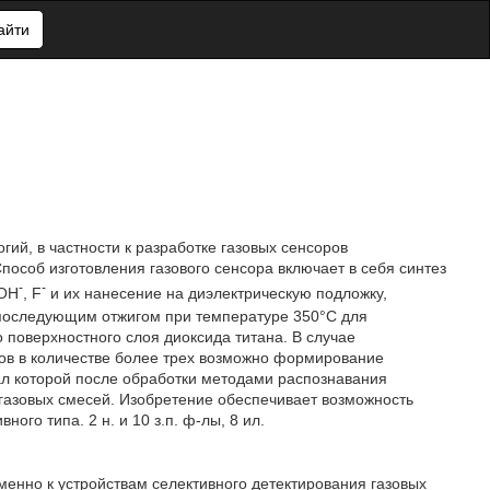
айти
гий, в частности к разработке газовых сенсоров
пособ изготовления газового сенсора включает в себя синтез
-
-
 ОН
, F
и их нанесение на диэлектрическую подложку,
последующим отжигом при температуре 350°С для
поверхностного слоя диоксида титана. В случае
ов в количестве более трех возможно формирование
ал которой после обработки методами распознавания
 газовых смесей. Изобретение обеспечивает возможность
ого типа. 2 н. и 10 з.п. ф-лы, 8 ил.
менно к устройствам селективного детектирования газовых