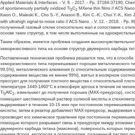
Applied Materials & Interfaces. - V. 9. - 2017. - Pp. 37184-37190; Ch
of spontaneously partially oxidized Ti
C
MXene thin films // ACS Nano. 
3
2
Kwon O., Maleski K., Cho S.-Y., Anasori В., Kim C.-K., Choi Y.-K., Kim J.
with ultrahigh signal-to-noise ratio // ACS Nano. - V. 12. - 2018. - P
полученный газовый отклик относительно мал и сопоставим с отк
основе таких структур, в том числе выполненные на однокристаль
Таким образом, имеется проблема создания высокочувствительног
хеморезистивного типа на основе структур двумерного карбида тит
Поставленная техническая проблема решается тем, что в способе 
хеморезистивного типа перемешивают порошки металлического ти
99,5%), металлического алюминия (с относительным содержанием
содержанием вещества не менее 99%), взятых в молярном соотноше
прессуют для получения плотного вещества с относительной плот
температуре 1440-1460°С в атмосфере аргона в течение не мене
Ti
AlC
, измельчают до получения порошка (МАХ-прекурсор), сост
3
2
помещают шестимолярный раствор соляной кислоты и стехиометри
выдерживают в течение 10-15 мин при постоянном перемешивании
кислоты, затем в реактор добавляют МАХ-прекурсор, выдерживая 
производят его химическое травление при постоянном перемешиван
помощью которого разрывают связь в прекурсоре между атомами т
двумерного карбида титана (максенов), поверхность которых те
ионами фтора, кислорода и гидроксилами; полученный раствор по