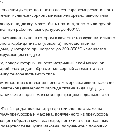
и.
товлении дискретного газового сенсора хеморезистивного
влении мультисенсорной линейки хеморезистивного типа.
ескую подложку, может быть платина, золото или другой
йся при рабочих температурах до 400°С.
истивного типа, в котором в качестве газочувствительного
рного карбида титана (максена), помещенный на
ми, у которого при нагреве до 200-350°С изменяется
 окружающем воздухе.
ех, поверх которых наносят матричный слой максенов
арой электродов, образует сенсорный элемент, а вся
ейку хеморезистивного типа.
зможности изготовления нового хеморезистивного газового
максенов (двумерного карбида титана вида Ti
C
T
),
3
2
x
ганические пары в малых концентрациях в диапазоне от
 Фиг. 1 представлена структура окисленного максена
ы МАХ-прекурсора и максена, полученного из прекурсора
ующего образца мультиэлектродного чипа с нанесенным
е поверхности чешуйки максена, полученное с помощью