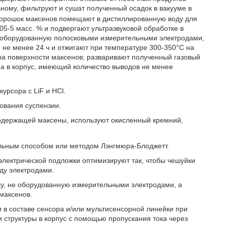
ьному, фильтруют и сушат полученный осадок в вакууме в
 порошок максенов помещают в дистиллированную воду для
05-5 масс. % и подвергают ультразвуковой обработке в
у, оборудованную полосковыми измерительными электродами,
 не менее 24 ч и отжигают при температуре 300-350°С на
 на поверхности максенов; разваривают полученный газовый
па в корпус, имеющий количество выводов не менее
урсора с LiF и HCl.
ования суспензии.
содержащей максены, используют окисленный кремний,
ельным способом или методом Лэнгмюра-Блоджетт.
электрической подложки оптимизируют так, чтобы чешуйки
ду электродами.
ку, не оборудованную измерительными электродами, а
максенов.
 в составе сенсора и/или мультисенсорной линейки при
и структуры в корпус с помощью пропускания тока через