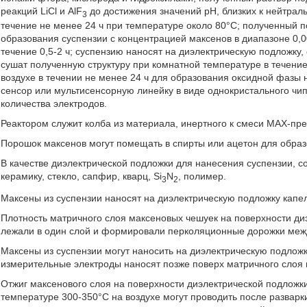
реакций LiCl и AlF
до достижения значений рН, близких к нейтрал
3
течение не менее 24 ч при температуре около 80°С; полученный
образования суспензии с концентрацией максенов в диапазоне 0,0
течение 0,5-2 ч; суспензию наносят на диэлектрическую подложк
сушат полученную структуру при комнатной температуре в течение
воздухе в течении не менее 24 ч для образования оксидной фазы
сенсор или мультисенсорную линейку в виде однокристального чи
количества электродов.
Реактором служит колба из материала, инертного к смеси МАХ-прек
Порошок максенов могут помещать в спирты или ацетон для образ
В качестве диэлектрической подложки для нанесения суспензии, 
керамику, стекло, сапфир, кварц, Si
N
, полимер.
3
2
Максены из суспензии наносят на диэлектрическую подложку кап
Плотность матричного слоя максеновых чешуек на поверхности ди
лежали в один слой и формировали перколяционные дорожки меж
Максены из суспензии могут наносить на диэлектрическую подлож
измерительные электроды наносят позже поверх матричного слоя 
Отжиг максенового слоя на поверхности диэлектрической подложки
температуре 300-350°С на воздухе могут проводить после разварк