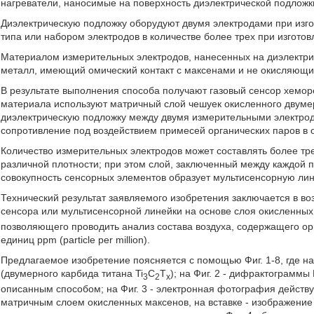
нагреватели, наносимые на поверхность диэлектрической подложк
Диэлектрическую подложку оборудуют двумя электродами при изго
типа или набором электродов в количестве более трех при изгото
Материалом измерительных электродов, нанесенных на диэлектрич
металл, имеющий омический контакт с максенами и не окисляющи
В результате выполнения способа получают газовый сенсор хеморез
материала используют матричный слой чешуек окисленного двуме
диэлектрическую подложку между двумя измерительными электрода
сопротивление под воздействием примесей органических паров в
Количество измерительных электродов может составлять более тр
различной плотности; при этом слой, заключенный между каждой п
совокупность сенсорных элементов образует мультисенсорную лин
Технический результат заявляемого изобретения заключается в во
сенсора или мультисенсорной линейки на основе слоя окисленных 
позволяющего проводить анализ состава воздуха, содержащего ор
единиц ppm (particle per million).
Предлагаемое изобретение поясняется с помощью Фиг. 1-8, где на
(двумерного карбида титана Ti
C
T
); на Фиг. 2 - дифрактограмм
3
2
x
описанным способом; на Фиг. 3 - электронная фотография действ
матричным слоем окисленных максенов, на вставке - изображени