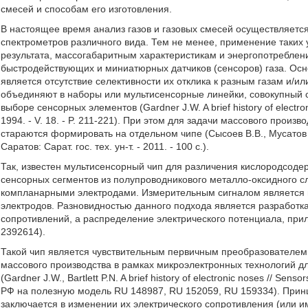
смесей и способам его изготовления.
В настоящее время анализ газов и газовых смесей осуществляетс
спектрометров различного вида. Тем не менее, применение таких
результата, массогабаритным характеристикам и энергопотребле
быстродействующих и миниатюрных датчиков (сенсоров) газа. Осн
является отсутствие селективности их отклика к разным газам и/и
объединяют в наборы или мультисенсорные линейки, совокупный 
выборе сенсорных элементов (Gardner J.W. A brief history of electronic
1994. - V. 18. - P. 211-221). При этом для задачи массового прои
стараются формировать на отдельном чипе (Сысоев В.В., Мусатов
Саратов: Сарат. гос. тех. ун-т. - 2011. - 100 с.).
Так, известен мультисенсорный чип для различения кислородсод
сенсорных сегментов из полупроводникового металло-оксидного с
компланарными электродами. Измерительным сигналом является 
электродов. Разновидностью данного подхода является разработк
сопротивлений, а распределение электрического потенциала, при
2392614).
Такой чип является чувствительным первичным преобразователем 
массового производства в рамках микроэлектронных технологий дл
(Gardner J.W., Bartlett P.N. A brief history of electronic noses // Sens
РФ на полезную модель RU 148987, RU 152059, RU 159334). Прин
заключается в изменении их электрического сопротивления (или 