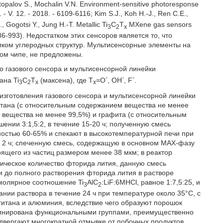
ertopalov S., Mochalin V.N. Environment-sensitive photoresponse
- V. 12. - 2018. - 6109-6116; Kim S.J., Koh H.-J., Ren С.E.,
, Gogotsi Y., Jung H.-T. Metallic Ti
C
T
MXene gas sensors
3
2
x
p. 986-993). Недостатком этих сенсоров является то, что
ликом углеродных структур. Мультисенсорные элементы на
ном чипе, не предложены.
о газового сенсора и мультисенсорной линейки
-
-
-
ана Ti
C
T
(максена), где Т
=О
, ОН
, F
.
3
2
x
х
изготовления газового сенсора и мультисенсорной линейки
тана (с относительным содержанием вещества не менее
 вещества не менее 99,5%) и графита (с относительным
нии 3:1,5:2, в течение 15-20 ч; полученную смесь
ностью 60-65% и спекают в высокотемпературной печи при
е 2 ч; спеченную смесь, содержащую в основном МАХ-фазу
оящего из частиц размером менее 38 мкм; в реактор
ческое количество фторида лития, данную смесь
 до полного растворения фторида лития в растворе
молярное соотношение Ti
AlC
:LiF:6MHCl, равное 1:7,5:25, и
3
2
ии раствора в течение 24 ч при температуре около 35°С, с
итана и алюминия, вследствие чего образуют порошок
рминирована функциональными группами, преимущественно
двергают многократной отмывке от побочных продуктов