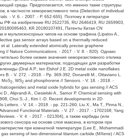
жающей среды. Предполагается, что именно такие структуры
, в частности хеморезистивного типа (Detection of individual
als. - V. 6. - 2007. - P. 652-655). Поэтому в литературе
нты РФ на изобретение RU 2522735, RU 2646419, RU 2659903,
20180095463, KR 20180107491, Патенты Китая CN
к и мультисенсорных чипов на основе графена (Lipatov A.,
selective gas sensor arrays based on a thermally reduced
 et al. Laterally extended atomically precise graphene
sing // Nature Communications. - 2017. - V. 8. - 820). Однако
чительно более низкие значения хеморезистивного отклика
 других двумерных материалов, подходящих для разработки
ниды (Dral А.P., ten Elshof J.Е. 2D metal oxide nanoflakes
rs В. - V. 272. - 2018. - Pp. 369-392; Donarelli M., Ottaviano L.
e, MoS
, WS
and phosphorene // Sensors. - V. 18. - 2018. -
2
2
ichalcogenides and metal oxide hybrids for gas sensing // ACS
i D., Aliprandi A., Ciesielski A., Samor P. Chemical sensing with
4908; Choi S.-J., Kim I.-D. Recent developments in 2D
s Letters. - V. 14. - 2018. - pp. 221-260; Liu X., Ma Т., Pinna N.,
Advanced Functional Materials. - V. 27. - 2017. - 1702168; Yang
 Reviews. - V. 4. - 2017. - 021304), а также карбиды (или
зового сенсора на основе слоя максена, в котором при
рактеристик при комнатной температуре (Lee Е., Mohammadi
e gas sensing of two-dimensional titanium carbide (MXene) / ACS