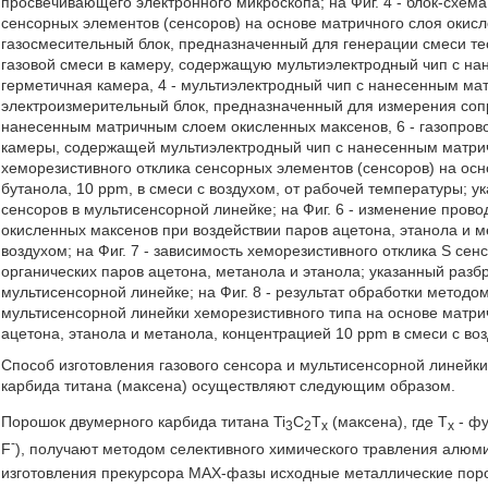
просвечивающего электронного микроскопа; на Фиг. 4 - блок-схем
сенсорных элементов (сенсоров) на основе матричного слоя окисл
газосмесительный блок, предназначенный для генерации смеси тест
газовой смеси в камеру, содержащую мультиэлектродный чип с на
герметичная камера, 4 - мультиэлектродный чип с нанесенным ма
электроизмерительный блок, предназначенный для измерения соп
нанесенным матричным слоем окисленных максенов, 6 - газопрово
камеры, содержащей мультиэлектродный чип с нанесенным матричн
хеморезистивного отклика сенсорных элементов (сенсоров) на ос
бутанола, 10 ppm, в смеси с воздухом, от рабочей температуры; у
сенсоров в мультисенсорной линейке; на Фиг. 6 - изменение пров
окисленных максенов при воздействии паров ацетона, этанола и ме
воздухом; на Фиг. 7 - зависимость хеморезистивного отклика S се
органических паров ацетона, метанола и этанола; указанный разбр
мультисенсорной линейке; на Фиг. 8 - результат обработки метод
мультисенсорной линейки хеморезистивного типа на основе матри
ацетона, этанола и метанола, концентрацией 10 ppm в смеси с воз
Способ изготовления газового сенсора и мультисенсорной линейки
карбида титана (максена) осуществляют следующим образом.
Порошок двумерного карбида титана Ti
C
T
(максена), где Т
- фу
3
2
x
х
-
F
), получают методом селективного химического травления алюм
изготовления прекурсора МАХ-фазы исходные металлические пор