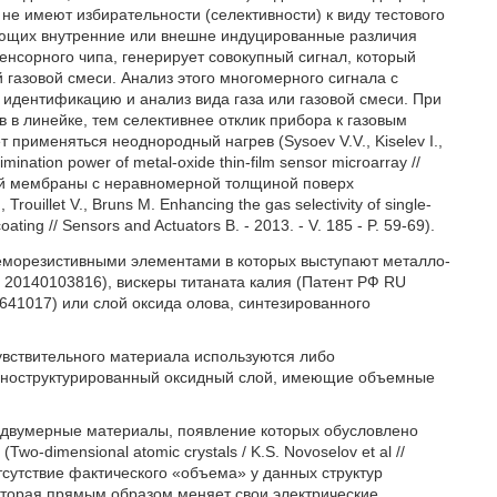
е имеют избирательности (селективности) к виду тестового
меющих внутренние или внешне индуцированные различия
енсорного чипа, генерирует совокупный сигнал, который
 газовой смеси. Анализ этого многомерного сигнала с
идентификацию и анализ вида газа или газовой смеси. При
 в линейке, тем селективнее отклик прибора к газовым
применяться неоднородный нагрев (Sysoev V.V., Kiselev I.,
imination power of metal-oxide thin-film sensor microarray //
ющей мембраны с неравномерной толщиной поверх
rouillet V., Bruns M. Enhancing the gas selectivity of single-
ting // Sensors and Actuators B. - 2013. - V. 185 - P. 59-69).
хеморезистивными элементами в которых выступают металло-
20140103816), вискеры титаната калия (Патент РФ RU
641017) или слой оксида олова, синтезированного
чувствительного материала используются либо
наноструктурированный оксидный слой, имеющие объемные
е двумерные материалы, появление которых обусловлено
-dimensional atomic crystals / K.S. Novoselov et al //
). Отсутствие фактического «объема» у данных структур
которая прямым образом меняет свои электрические