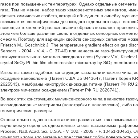
газов при повышенных температурах. Однако отдельные сегменты н
газа. Тем не менее, набор таких хеморезистивных элементов, и
физико-химических свойств, который объединен в линейку мультис
оказывается специфическим для каждого отдельного вида тестовой
помощью технологий распознавания образов позволяет проводить 
этом чем больше различия свойств отдельных сенсорных сегментов
смесям. Поэтому для вариации свойств сенсорных сегментов может 
Frietsch M., Goschnick J. The temperature gradient effect on gas discr
Sensors. - 2004. - V. 4. - C. 37-46) или нанесение газо-фильтру
газочувствительного металло-оксидного слоя (Sysoev V.V., Kiselev I., T
crystal SnO
:Pt thin film chemiresistor microarray by SiO
membrane coa
2
2
Известны также подобные конструкции газоаналитического чипа, 
оксидные нановолокна (Патент США US 8443647, Патент Кореи KR 
2625543), мембраны нанотрубок диоксида титана (Патент РФ RU 2
электрохимическим осаждением (Патент РФ RU 2626741).
Во всех этих конструкциях мультисенсорного чипа в качестве газо
квазиодномерные материалы (нанотрубки и нановолокна), либо 
геометрические размеры.
Относительно недавно стали активно развиваться так называемы
изучением углеродных одноатомных слоев, называемых графеном (Two
Proceed. Natl. Acad. Sci. U.S.A. - V. 102. - 2005. - P. 10451-10453
приводит к тому, что материал представляет собой поверхность, 