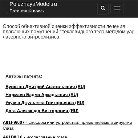
PoleznayaModel.ru
Патентный поиск
Способ объективной оценки эффективности лечения
плавающих помутнений стекловидного тела методом yag-
лазерного витреолизиса
Авторы патента:
Буряков Дмитрий Анатольевич (RU)
Нормаев Бадма Аркадьевич (RU)
Узунян Джульетта Григорьевна (RU)
Дога Александр Викторович (RU)
A61F9/007
- способы или устройства, применяемые в хирургии
глаза
A61B8/10
- исследование глаза