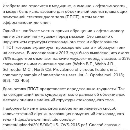
Изобретение относится к медицине, а именно к офтальмологии,
и может быть использовано для объективной оценки плавающих
помутнений стекловидного тела (ППСТ), в том числе
эффективности лечения.
Одной из наиболее частых причин обращении к офтальмологу
является наличие «мушек» перед глазами. Это связано с
нарушением структуры стекловидного тела и образованием
ППСТ, которые экранируют прохождение света и образуют тени
на сетчатке. В исследовании 2013 года было выявлено, что около
76% пациентов отмечают наличие «мушек» перед глазами, а 33%
связывают с ними снижение зрения (Webb B.F., Webb J.R.,
Schroeder М.С., North CS. Prevalence of vitreous floaters in a
community sample of smartphone users. Int. J. Ophthalmol. 2013;
6(3): 402-405).
Диагностика ППСТ представляет определенные трудности. Так,
на сегодняшний день существует мало данных об объективных
методах оценки изменений структуры стекловидного тела.
Наиболее близким аналогом изобретения является способ
количественной оценки плавающих помутнений стекловидного
тела - https://www.vmrinstitute.com/wp-
content/uploads/2015/06/QUS-IOVS-2015.pdf. Способ связан с