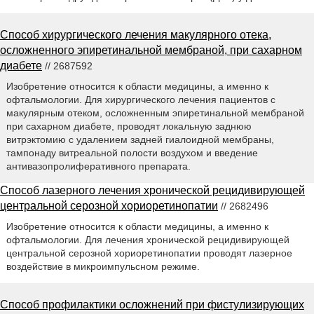
Способ хирургического лечения макулярного отека,
осложненного эпиретинальной мембраной, при сахарном
диабете
// 2687592
Изобретение относится к области медицины, а именно к
офтальмологии. Для хирургического лечения пациентов с
макулярным отеком, осложненным эпиретинальной мембраной
при сахарном диабете, проводят локальную заднюю
витрэктомию с удалением задней гиалоидной мембраны,
тампонаду витреальной полости воздухом и введение
антивазопролиферативного препарата.
Способ лазерного лечения хронической рецидивирующей
центральной серозной хориоретинопатии
// 2682496
Изобретение относится к области медицины, а именно к
офтальмологии. Для лечения хронической рецидивирующей
центральной серозной хориоретинопатии проводят лазерное
воздействие в микроимпульсном режиме.
Способ профилактики осложнений при фистулизирующих