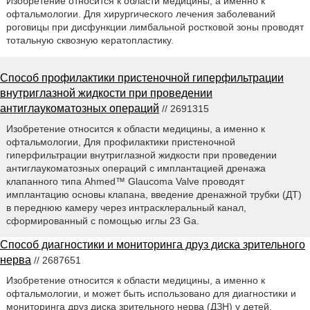
Изобретение относится к области медицины, а именно к
офтальмологии. Для хирургического лечения заболеваний
роговицы при дисфункции лимбальной ростковой зоны проводят
тотальную сквозную кератопластику.
Способ профилактики пристеночной гиперфильтрации
внутриглазной жидкости при проведении
антиглаукоматозных операций
// 2691315
Изобретение относится к области медицины, а именно к
офтальмологии, Для профилактики пристеночной
гиперфильтрации внутриглазной жидкости при проведении
антиглаукоматозных операций с имплантацией дренажа
клапанного типа Ahmed™ Glaucoma Valve проводят
имплантацию основы клапана, введение дренажной трубки (ДТ)
в переднюю камеру через интрасклеральный канал,
сформированный с помощью иглы 23 Ga.
Способ диагностики и мониторинга друз диска зрительного
нерва
// 2687651
Изобретение относится к области медицины, а именно к
офтальмологии, и может быть использовано для диагностики и
мониторинга друз диска зрительного нерва (ДЗН) у детей.