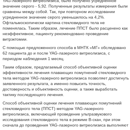
YAG-лазерного витреолизиса, было получено усредненное
значение серого - 5,92. Полученные результаты измерения были
сравнены между собой. Так, при повторном исследовании
усредненное значение серого уменьшилось на 4,2%.
Офтальмоскопически картина стекловидного тела не
поменялась. Таким образом, лечение ППСТ было расценено как
неэффективное, пациенту рекомендовано проведение
витрэктомии.
С помощью предложенного способа в МНТК «МГ» обследовано
62 пациента до и после YAG-лазерного витреолизиса, с
периодом наблюдения 1 месяц.
Таким образом, предлагаемый способ объективной оценки
эффективности лечения плавающих помутнений стекловидного
тела методом YAG-лазерного витреолизиса позволяет достигнуть
заявленного результата, а именно повысить точность,
достоверность и объективность оценки, а также выработать
тактику последующего лечения.
Способ объективной оценки лечения плавающих помутнений
стекловидного тела (ППСТ) методом YAG-лазерного
витреолизиса, включающий проведение ультразвукового
исследования стекловидного тела в режиме В-скан, при этом
сначала до проведения YAG-лазерного витреолизиса выполняют