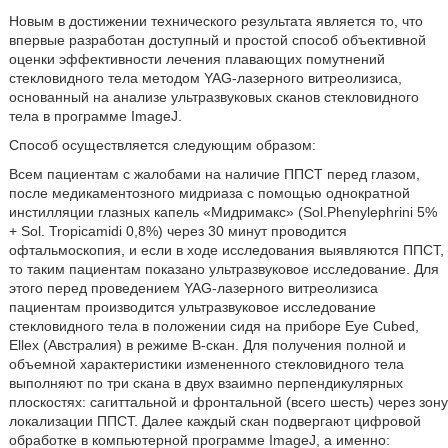
Новым в достижении технического результата является то, что
впервые разработан доступный и простой способ объективной
оценки эффективности лечения плавающих помутнений
стекловидного тела методом YAG-лазерного витреолизиса,
основанный на анализе ультразвуковых сканов стекловидного
тела в программе ImageJ.
Способ осуществляется следующим образом:
Всем пациентам с жалобами на наличие ППСТ перед глазом,
после медикаментозного мидриаза с помощью однократной
инстилляции глазных капель «Мидримакс» (Sol.Phenylephrini 5%
+ Sol. Tropicamidi 0,8%) через 30 минут проводится
офтальмоскопия, и если в ходе исследования выявляются ППСТ,
то таким пациентам показано ультразвуковое исследование. Для
этого перед проведением YAG-лазерного витреолизиса
пациентам производится ультразвуковое исследование
стекловидного тела в положении сидя на приборе Eye Cubed,
Ellex (Австралия) в режиме В-скан. Для получения полной и
объемной характеристики измененного стекловидного тела
выполняют по три скана в двух взаимно перпендикулярных
плоскостях: сагиттальной и фронтальной (всего шесть) через зону
локализации ППСТ. Далее каждый скан подвергают цифровой
обработке в компьютерной программе ImageJ, а именно: