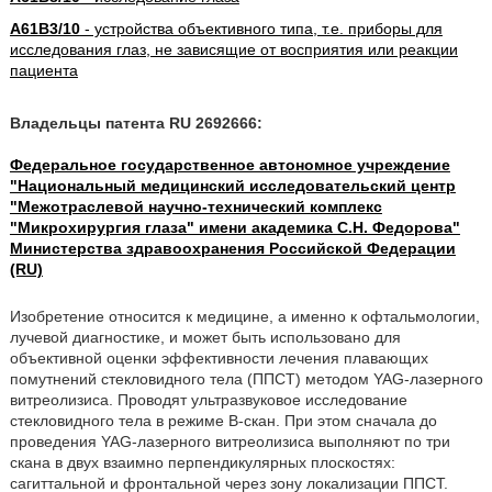
A61B3/10
- устройства объективного типа, т.е. приборы для
исследования глаз, не зависящие от восприятия или реакции
пациента
Владельцы патента RU 2692666:
Федеральное государственное автономное учреждение
"Национальный медицинский исследовательский центр
"Межотраслевой научно-технический комплекс
"Микрохирургия глаза" имени академика С.Н. Федорова"
Министерства здравоохранения Российской Федерации
(RU)
Изобретение относится к медицине, а именно к офтальмологии,
лучевой диагностике, и может быть использовано для
объективной оценки эффективности лечения плавающих
помутнений стекловидного тела (ППСТ) методом YAG-лазерного
витреолизиса. Проводят ультразвуковое исследование
стекловидного тела в режиме В-скан. При этом сначала до
проведения YAG-лазерного витреолизиса выполняют по три
скана в двух взаимно перпендикулярных плоскостях:
сагиттальной и фронтальной через зону локализации ППСТ.