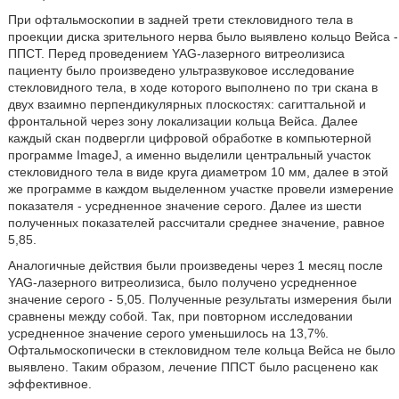
При офтальмоскопии в задней трети стекловидного тела в
проекции диска зрительного нерва было выявлено кольцо Вейса -
ППСТ. Перед проведением YAG-лазерного витреолизиса
пациенту было произведено ультразвуковое исследование
стекловидного тела, в ходе которого выполнено по три скана в
двух взаимно перпендикулярных плоскостях: сагиттальной и
фронтальной через зону локализации кольца Вейса. Далее
каждый скан подвергли цифровой обработке в компьютерной
программе ImageJ, а именно выделили центральный участок
стекловидного тела в виде круга диаметром 10 мм, далее в этой
же программе в каждом выделенном участке провели измерение
показателя - усредненное значение серого. Далее из шести
полученных показателей рассчитали среднее значение, равное
5,85.
Аналогичные действия были произведены через 1 месяц после
YAG-лазерного витреолизиса, было получено усредненное
значение серого - 5,05. Полученные результаты измерения были
сравнены между собой. Так, при повторном исследовании
усредненное значение серого уменьшилось на 13,7%.
Офтальмоскопически в стекловидном теле кольца Вейса не было
выявлено. Таким образом, лечение ППСТ было расценено как
эффективное.