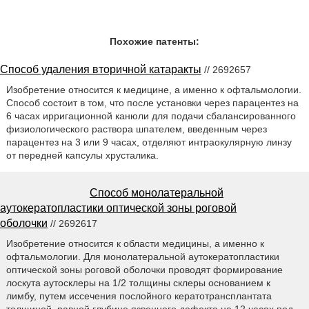
Похожие патенты:
Способ удаления вторичной катаракты
// 2692657
Изобретение относится к медицине, а именно к офтальмологии.
Способ состоит в том, что после установки через парацентез на
6 часах ирригационной канюли для подачи сбалансированного
физиологического раствора шпателем, введенным через
парацентез на 3 или 9 часах, отделяют интраокулярную линзу
от передней капсулы хрусталика.
Способ монолатеральной
аутокератопластики оптической зоны роговой
оболочки
// 2692617
Изобретение относится к области медицины, а именно к
офтальмологии. Для монолатеральной аутокератопластики
оптической зоны роговой оболочки проводят формирование
лоскута аутосклеры на 1/2 толщины склеры основанием к
лимбу, путем иссечения послойного кератотрансплантата
толщиной, равной глубине язвенного дефекта на 12 часах под