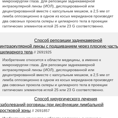
микрохирургии глаза. Для репозиции заднекамерной
интраокулярной линзы (ИОЛ), дислоцированной или
децентрированной вместе с капсульным мешком, в 2,5 мм от
лимба оппозиционно в одном из косых меридианов производят
два сквозных прокола склеры и цилиарного тела в проекции
гаптических элементов иглой 25 или 23 G соответственно.
Способ репозиции заднекамерной
интраокулярной линзы с подшиванием через плоскую часть
цилиарного тела
// 2691925
Изобретение относится к области медицины, а именно к
микрохирургии глаза. Для репозиции заднекамерной
интраокулярной линзы (ИОЛ), дислоцированной или
децентрированной вместе с капсульным мешком, в 2,5 мм от
лимба оппозиционно в одном из косых меридианов производят
два сквозных прокола склеры и цилиарного тела в проекции
гаптических элементов иглой 25 или 23 G соответственно.
Способ хирургического лечения
заболеваний роговицы при дисфункции лимбальной
ростковой зоны
// 2691857