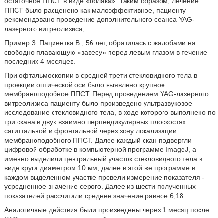
остаточное ППСТ в виде «облака». Таким образом, лечение
ППСТ было расценено как малоэффективное, пациенту
рекомендовано проведение дополнительного сеанса YAG-
лазерного витреолизиса;
Пример 3. Пациентка В., 56 лет, обратилась с жалобами на
свободно плавающую «завесу» перед левым глазом в течение
последних 4 месяцев.
При офтальмоскопии в средней трети стекловидного тела в
проекции оптической оси было выявлено крупное
мембраноподобное ППСТ. Перед проведением YAG-лазерного
витреолизиса пациенту было произведено ультразвуковое
исследование стекловидного тела, в ходе которого выполнено по
три скана в двух взаимно перпендикулярных плоскостях:
сагиттальной и фронтальной через зону локализации
мембраноподобного ППСТ. Далее каждый скан подвергли
цифровой обработке в компьютерной программе ImageJ, а
именно выделили центральный участок стекловидного тела в
виде круга диаметром 10 мм, далее в этой же программе в
каждом выделенном участке провели измерение показателя -
усредненное значение серого. Далее из шести полученных
показателей рассчитали среднее значение равное 6,18.
Аналогичные действия были произведены через 1 месяц после