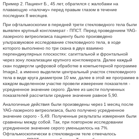
Пример 2. Пациент Б., 45 лет, обратился с жалобами на
плавающую «палочку» перед правым глазом в течение
последних 8 месяцев.
При офтальмоскопии в передней трети стекловидного тела были
выявлен крупный конгломерат - ППСТ. Перед проведением YAG-
лазерного витреолизиса пациенту было произведено
ультразвуковое исследование стекловидного тела, в ходе
которого выполнено по три скана в двух взаимно
перпендикулярных плоскостях: сагиттальной и фронтальной
через зону локализации крупного конгломерата. Далее каждый
скан подвергли цифровой обработке в компьютерной программе
ImageJ, а именно выделили центральный участок стекловидного
тела в виде круга диаметром 10 мм, далее в этой же программе в
каждом выделенном участке провели измерение показателя -
усредненное значение серого. Далее из шести полученных
показателей рассчитали среднее значение равное 5,90.
Аналогичные действия были произведены через 1 месяц после
YAG-лазерного витреолизиса, было получено усредненное
значение серого - 5,49. Полученные результаты измерения были
сравнены между собой. Так, при повторном исследовании
усредненное значение серого уменьшилось на 7%.
Офтальмоскопически в стекловидном теле отмечалось