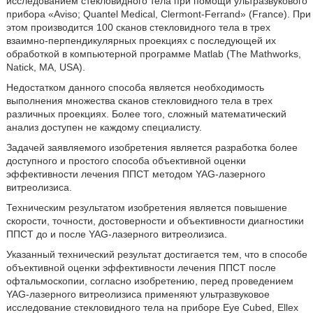
исследованием стекловидного тела при помощи ультразвукового
прибора «Aviso; Quantel Medical, Clermont-Ferrand» (France). При
этом производится 100 сканов стекловидного тела в трех
взаимно-перпендикулярных проекциях с последующей их
обработкой в компьютерной программе Matlab (The Mathworks,
Natick, MA, USA).
Недостатком данного способа является необходимость
выполнения множества сканов стекловидного тела в трех
различных проекциях. Более того, сложный математический
анализ доступен не каждому специалисту.
Задачей заявляемого изобретения является разработка более
доступного и простого способа объективной оценки
эффективности лечения ППСТ методом YAG-лазерного
витреолизиса.
Техническим результатом изобретения является повышение
скорости, точности, достоверности и объективности диагностики
ППСТ до и после YAG-лазерного витреолизиса.
Указанный технический результат достигается тем, что в способе
объективной оценки эффективности лечения ППСТ после
офтальмоскопии, согласно изобретению, перед проведением
YAG-лазерного витреолизиса применяют ультразвуковое
исследование стекловидного тела на приборе Eye Cubed, Ellex