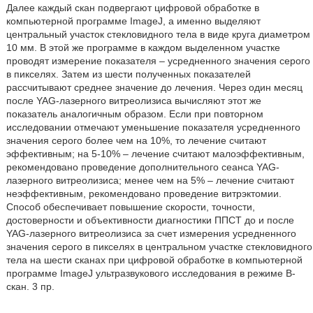
Далее каждый скан подвергают цифровой обработке в
компьютерной программе ImageJ, а именно выделяют
центральный участок стекловидного тела в виде круга диаметром
10 мм. В этой же программе в каждом выделенном участке
проводят измерение показателя – усредненного значения серого
в пикселях. Затем из шести полученных показателей
рассчитывают среднее значение до лечения. Через один месяц
после YAG-лазерного витреолизиса вычисляют этот же
показатель аналогичным образом. Если при повторном
исследовании отмечают уменьшение показателя усредненного
значения серого более чем на 10%, то лечение считают
эффективным; на 5-10% – лечение считают малоэффективным,
рекомендовано проведение дополнительного сеанса YAG-
лазерного витреолизиса; менее чем на 5% – лечение считают
неэффективным, рекомендовано проведение витрэктомии.
Способ обеспечивает повышение скорости, точности,
достоверности и объективности диагностики ППСТ до и после
YAG-лазерного витреолизиса за счет измерения усредненного
значения серого в пикселях в центральном участке стекловидного
тела на шести сканах при цифровой обработке в компьютерной
программе ImageJ ультразвукового исследования в режиме В-
скан. 3 пр.