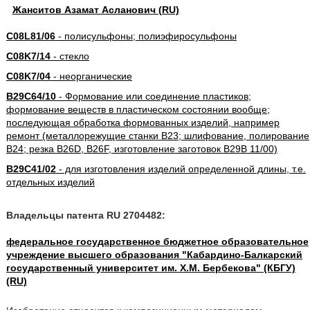
Жанситов Азамат Асланович (RU)
C08L81/06
- полисульфоны; полиэфиросульфоны
C08K7/14
- стекло
C08K7/04
- неорганические
B29C64/10
- Формование или соединение пластиков;
формование веществ в пластическом состоянии вообще;
последующая обработка формованных изделий, например
ремонт (металлорежущие станки B23; шлифование, полирование
B24; резка B26D, B26F, изготовление заготовок B29B 11/00)
B29C41/02
- для изготовления изделий определенной длины, т.е.
отдельных изделий
Владельцы патента RU 2704482:
федеральное государственное бюджетное образовательное
учреждение высшего образования "Кабардино-Балкарский
государственный университет им. Х.М. Бербекова" (КБГУ)
(RU)