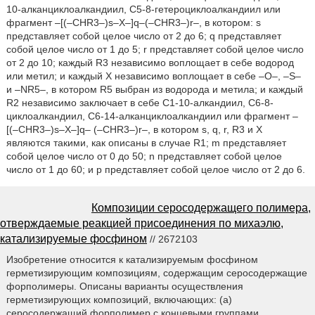
10-алканциклоалкандиил, C5-8-гетероциклоалкандиил или
фрагмент –[(–CHR3–)s–X–]q–(–CHR3–)r–, в котором: s
представляет собой целое число от 2 до 6; q представляет
собой целое число от 1 до 5; r представляет собой целое число
от 2 до 10; каждый R3 независимо воплощает в себе водород
или метил; и каждый X независимо воплощает в себе –O–, –S–
и –NR5–, в котором R5 выбран из водорода и метила; и каждый
R2 независимо заключает в себе C1-10-алкандиил, C6-8-
циклоалкандиил, C6-14-алканциклоалкандиил или фрагмент –
[(–CHR3–)s–X–]q– (–CHR3–)r–, в котором s, q, r, R3 и X
являются такими, как описаны в случае R1; m представляет
собой целое число от 0 до 50; n представляет собой целое
число от 1 до 60; и p представляет собой целое число от 2 до 6.
Композиции серосодержащего полимера,
отверждаемые реакцией присоединения по михаэлю,
катализируемые фосфином
// 2672103
Изобретение относится к катализируемым фосфином
герметизирующим композициям, содержащим серосодержащие
форполимеры. Описаны варианты осуществления
герметизирующих композиций, включающих: (а)
серосодержащий форполимер с концевыми группами,