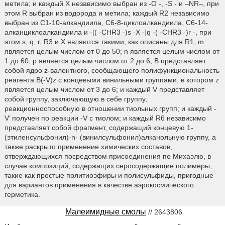
метила; и каждый X независимо выбран из -O -, -S - и –NR–, при
этом R выбран из водорода и метила; каждый R2 независимо
выбран из C1-10-алкандиила, C6-8-циклоалкандиила, C6-14-
алканциклоалкандиила и -[( -CHR3 -)s -X -]q -( -CHR3 -)r -, при
этом s, q, r, R3 и X являются такими, как описаны для R1; m
является целым числом от 0 до 50; n является целым числом от
1 до 60; p является целым числом от 2 до 6; B представляет
собой ядро z-валентного, сообщающего полифункциональность
реагента B(-V)z с концевыми винильными группами, в котором z
является целым числом от 3 до 6; и каждый V представляет
собой группу, заключающую в себе группу,
реакционноспособную в отношении тиольных групп; и каждый -
V’ получен по реакции -V с тиолом; и каждый R6 независимо
представляет собой фрагмент, содержащий концевую 1-
(этиленсульфонил)-n- (винилсульфонил)алканольную группу, а
также раскрыто применение химических составов,
отверждающихся посредством присоединения по Михаэлю, в
случае композиций, содержащих серосодержащие полимеры,
такие как простые политиоэфиры и полисульфиды, пригодные
для вариантов применения в качестве аэрокосмического
герметика.
Малеимидные смолы
// 2643806