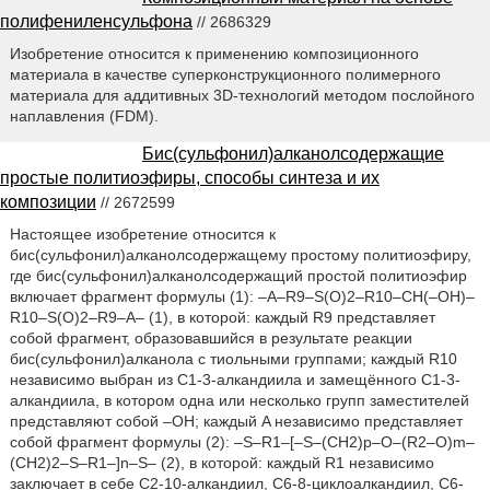
полифениленсульфона
// 2686329
Изобретение относится к применению композиционного
материала в качестве суперконструкционного полимерного
материала для аддитивных 3D-технологий методом послойного
наплавления (FDM).
Бис(сульфонил)алканолсодержащие
простые политиоэфиры, способы синтеза и их
композиции
// 2672599
Настоящее изобретение относится к
бис(сульфонил)алканолсодержащему простому политиоэфиру,
где бис(сульфонил)алканолсодержащий простой политиоэфир
включает фрагмент формулы (1): –A–R9–S(O)2–R10–CH(–OH)–
R10–S(O)2–R9–A– (1), в которой: каждый R9 представляет
собой фрагмент, образовавшийся в результате реакции
бис(сульфонил)алканола с тиольными группами; каждый R10
независимо выбран из C1-3-алкандиила и замещённого C1-3-
алкандиила, в котором одна или несколько групп заместителей
представляют собой –OH; каждый A независимо представляет
собой фрагмент формулы (2): –S–R1–[–S–(CH2)p–O–(R2–O)m–
(CH2)2–S–R1–]n–S– (2), в которой: каждый R1 независимо
заключает в себе C2-10-алкандиил, C6-8-циклоалкандиил, C6-