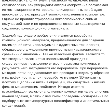
волокнистых наполнителей, в частности углеволокно и/или
стекловолокно. Как утверждают авторы изобретения получаемая
из композиционного материала полимерная нить не обладает
шероховатостью, присущей волокнонаполненным композитам.
Однако не проиллюстрированы микроскопические снимки
получаемой нити и не представлены основные характеристики
созданного композиционного материала.
Задачей настоящего изобретения является разработка
композиционного материала, предназначенного для создания
полимерной нити, используемой в аддитивных технологиях,
обладающего улучшенными прочностными характеристики в
сравнении с аналогами. Так же известным фактом является то,
что введение волокнистых наполнителей приводит к
существенному повышению вязкости расплава полимера, в
результате чего затрудняется его переработка. При переработке
методом литья под давлением это приводит к недоливу образцов
и их дефектности, а при переработке методом 3D-печати - к
плохому сцеплению нитей в образце и, как следствие, к низким
физико-механическим свойствам. Исходя из этого,
пластификация волокнонаполненных композитов является очень
важной задачей, в связи с чем были проведены исследования по
подбору высокотемпературных пластификатор и их оптимальных
концентраций.