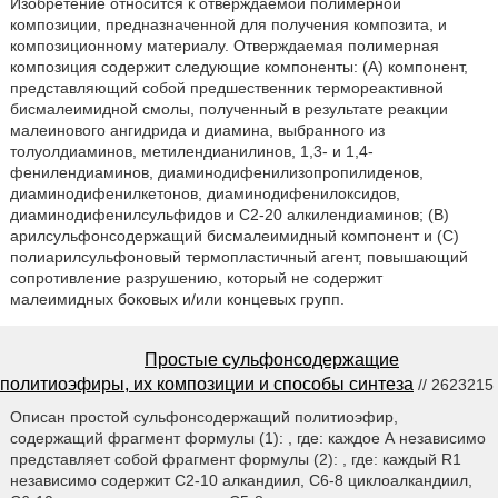
Изобретение относится к отверждаемой полимерной
композиции, предназначенной для получения композита, и
композиционному материалу. Отверждаемая полимерная
композиция содержит следующие компоненты: (A) компонент,
представляющий собой предшественник термореактивной
бисмалеимидной смолы, полученный в результате реакции
малеинового ангидрида и диамина, выбранного из
толуолдиаминов, метилендианилинов, 1,3- и 1,4-
фенилендиаминов, диаминодифенилизопропилиденов,
диаминодифенилкетонов, диаминодифенилоксидов,
диаминодифенилсульфидов и C2-20 алкилендиаминов; (B)
арилсульфонсодержащий бисмалеимидный компонент и (C)
полиарилсульфоновый термопластичный агент, повышающий
сопротивление разрушению, который не содержит
малеимидных боковых и/или концевых групп.
Простые сульфонсодержащие
политиоэфиры, их композиции и способы синтеза
// 2623215
Описан простой сульфонсодержащий политиоэфир,
содержащий фрагмент формулы (1): , где: каждое А независимо
представляет собой фрагмент формулы (2): , где: каждый R1
независимо содержит С2-10 алкандиил, С6-8 циклоалкандиил,