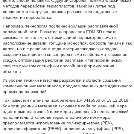
деятельности человека. С другой стороны, помимо классических
методов переработки термопластов, таких как литье под
давлением и экструзия, активно развиваются аддитивные
технологии переработки.
Например, технология послойной укладки расплавленной
полимерной нити. Развитие направления FDM 3D печати
связывают не только с оптимизацией параметров печати:
расположение детали, толщина монослоя, скорость печати и так
далее, но и с решением ряда материаловедческих задач:
создание материалов со специальными свойствами, снижение
усадки, оптимизация реологии расплава и теплофизических
свойств с учетом специфики послойного формирования
объектов.
Из уровня техники известны разработки в области создания
композиционных материалов, предназначенных для аддитивного
производства изделий.
Так, известен патент на изобретение ЕР 3415559 от 19.12.2018 г.
Композиционный материал включает в себя по меньшей мере
один термопластичный полимер и дисперсный неорганический
наполнитель. В качестве термопластичного полимера
предполагается использование полиэфиркетона (PEK),
полиэфирэфиркетона (PEEK), полифениленсульфида (PPS),