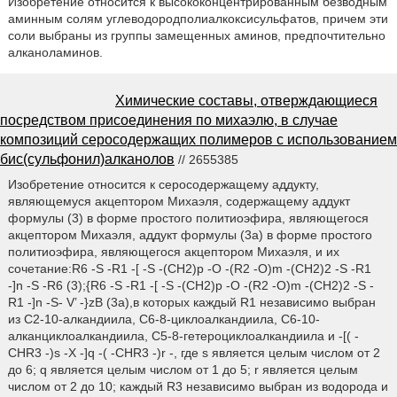
Изобретение относится к высококонцентрированным безводным
аминным солям углеводородполиалкоксисульфатов, причем эти
соли выбраны из группы замещенных аминов, предпочтительно
алканоламинов.
Химические составы, отверждающиеся
посредством присоединения по михаэлю, в случае
композиций серосодержащих полимеров с использованием
бис(сульфонил)алканолов
// 2655385
Изобретение относится к серосодержащему аддукту,
являющемуся акцептором Михаэля, содержащему аддукт
формулы (3) в форме простого политиоэфира, являющегося
акцептором Михаэля, аддукт формулы (3a) в форме простого
политиоэфира, являющегося акцептором Михаэля, и их
сочетание:R6 -S -R1 -[ -S -(CH2)p -O -(R2 -O)m -(CH2)2 -S -R1
-]n -S -R6 (3);{R6 -S -R1 -[ -S -(CH2)p -O -(R2 -O)m -(CH2)2 -S -
R1 -]n -S- V’ -}zB (3a),в которых каждый R1 независимо выбран
из C2-10-алкандиила, C6-8-циклоалкандиила, C6-10-
алканциклоалкандиила, C5-8-гетероциклоалкандиила и -[( -
CHR3 -)s -X -]q -( -CHR3 -)r -, где s является целым числом от 2
до 6; q является целым числом от 1 до 5; r является целым
числом от 2 до 10; каждый R3 независимо выбран из водорода и