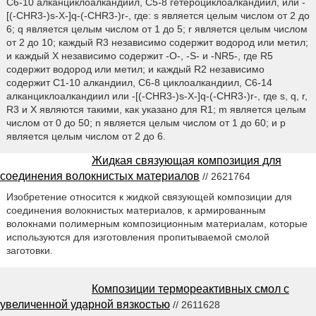
С6-10 алканциклоалкандиил, С5-8 гетероциклоалкандиил, или -
[(-CHR3-)s-X-]q-(-CHR3-)r-, где: s является целым числом от 2 до
6; q является целым числом от 1 до 5; r является целым числом
от 2 до 10; каждый R3 независимо содержит водород или метил;
и каждый X независимо содержит -О-, -S- и -NR5-, где R5
содержит водород или метил; и каждый R2 независимо
содержит С1-10 алкандиил, С6-8 циклоалкандиил, С6-14
алканциклоалкандиил или -[(-CHR3-)s-X-]q-(-CHR3-)r-, где s, q, r,
R3 и X являются такими, как указано для R1; m является целым
числом от 0 до 50; n является целым числом от 1 до 60; и р
является целым числом от 2 до 6.
Жидкая связующая композиция для
соединения волокнистых материалов
// 2621764
Изобретение относится к жидкой связующей композиции для
соединения волокнистых материалов, к армированным
волокнами полимерным композиционным материалам, которые
используются для изготовления пропитываемой смолой
заготовки.
Композиции термореактивных смол с
увеличенной ударной вязкостью
// 2611628