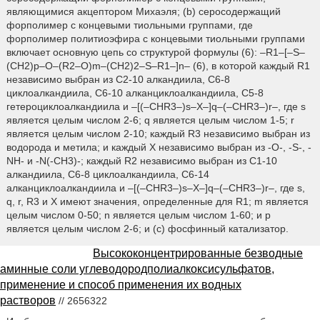
являющимися акцептором Михаэля; (b) серосодержащий
форполимер с концевыми тиольными группами, где
форполимер политиоэфира с концевыми тиольными группами
включает основную цепь со структурой формулы (6): –R1–[–S–
(CH2)p–O–(R2–O)m–(CH2)2–S–R1–]n– (6), в которой каждый R1
независимо выбран из С2-10 алкандиила, C6-8
циклоалкандиила, С6-10 алканциклоалкандиила, С5-8
гетероциклоалкандиила и –[(–CHR3–)s–X–]q–(–CHR3–)r–, где s
является целым числом 2-6; q является целым числом 1-5; r
является целым числом 2-10; каждый R3 независимо выбран из
водорода и метила; и каждый Х независимо выбран из -О-, -S-, -
NН- и -N(-CH3)-; каждый R2 независимо выбран из C1-10
алкандиила, C6-8 циклоалкандиила, С6-14
алканциклоалкандиила и –[(–CHR3–)s–X–]q–(–CHR3–)r–, где s,
q, r, R3 и Х имеют значения, определенные для R1; m является
целым числом 0-50; n является целым числом 1-60; и p
является целым числом 2-6; и (с) фосфинный катализатор.
Высококонцентрированные безводные
аминные соли углеводородполиалкоксисульфатов,
применение и способ применения их водных
растворов
// 2656322