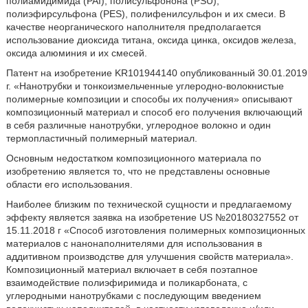
полиамидимида (PAI), полисульфонона (PSU),
полиэфирсульфона (PES), полифенилсульфон и их смеси. В
качестве неорганического наполнителя предполагается
использование диоксида титана, оксида цинка, оксидов железа,
оксида алюминия и их смесей.
Патент на изобретение KR101944140 опубликованный 30.01.2019
г. «Нанотрубки и тонкоизмельченные углеродно-волокнистые
полимерные композиции и способы их получения» описывают
композиционный материал и способ его получения включающий
в себя различные нанотрубки, углеродное волокно и один
термопластичный полимерный материал.
Основным недостатком композиционного материала по
изобретению является то, что не представлены основные
области его использования.
Наиболее близким по технической сущности и предлагаемому
эффекту является заявка на изобретение US №20180327552 от
15.11.2018 г «Способ изготовления полимерных композиционных
материалов с нанонаполнителями для использования в
аддитивном производстве для улучшения свойств материала».
Композиционный материал включает в себя поэтапное
взаимодействие полиэфиримида и поликарбоната, с
углеродными нанотрубками с последующим введением