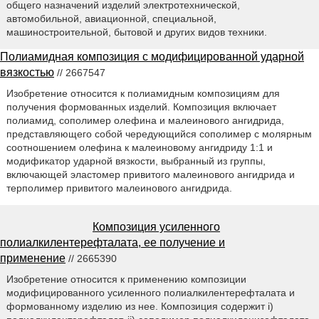
общего назначений изделий электротехнической,
автомобильной, авиационной, специальной,
машиностроительной, бытовой и других видов техники.
Полиамидная композиция с модифицированной ударной
вязкостью
// 2667547
Изобретение относится к полиамидным композициям для
получения формованных изделий. Композиция включает
полиамид, сополимер олефина и малеинового ангидрида,
представляющего собой чередующийся сополимер с молярным
соотношением олефина к малеиновому ангидриду 1:1 и
модификатор ударной вязкости, выбранный из группы,
включающей эластомер привитого малеинового ангидрида и
терполимер привитого малеинового ангидрида.
Композиция усиленного
полиалкилентерефталата, ее получение и
применение
// 2665390
Изобретение относится к применению композиции
модифицированного усиленного полиалкилентерефталата и
формованному изделию из нее. Композиция содержит i)