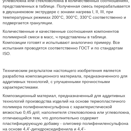
углеволокна или стекловолокна в количественных соотношениях,
представленных в таблице. Полученная смесь перерабатывается
в двухшнековом экструдере с зонами нагрева I, II, III, при
температурных режимах 200°С, 300°С, 330°С соответственно и
подвергается грануляции.
Количественные и качественные соотношения компонентов
полимерной смеси в масс, ч представлены в таблице.
Композиции готовят и испытывают аналогично примеру. Все
испытания проводятся соответственно ГОСТ и по стандартам
ISO.
Техническим результатом настоящего изобретения является
разработка композиционного материала, предназначенного для
аддитивных технологий, с улучшенными прочностными
характеристиками.
Композиционный материал, предназначенный для аддитивных
технологий производства изделий на основе термопластичного
полимера полифениленсульфона с характеристической
вязкостью 0,45 дл/г, наполнителя стекловолокна или углеволокна,
отличающийся тем, что дополнительно содержит
пластифицирующую добавку - олигомер полифениленсульфона
на основе 4,4'-дигидроксидифенила и 4,4'-