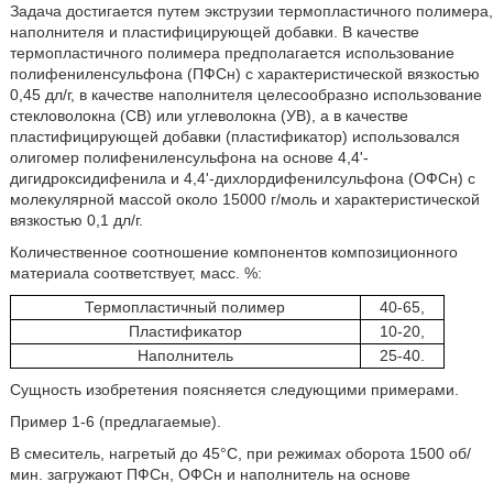
Задача достигается путем экструзии термопластичного полимера,
наполнителя и пластифицирующей добавки. В качестве
термопластичного полимера предполагается использование
полифениленсульфона (ПФСн) с характеристической вязкостью
0,45 дл/г, в качестве наполнителя целесообразно использование
стекловолокна (СВ) или углеволокна (УВ), а в качестве
пластифицирующей добавки (пластификатор) использовался
олигомер полифениленсульфона на основе 4,4ʹ-
дигидроксидифенила и 4,4ʹ-дихлордифенилсульфона (ОФСн) с
молекулярной массой около 15000 г/моль и характеристической
вязкостью 0,1 дл/г.
Количественное соотношение компонентов композиционного
материала соответствует, масс. %:
Термопластичный полимер
40-65,
Пластификатор
10-20,
Наполнитель
25-40.
Сущность изобретения поясняется следующими примерами.
Пример 1-6 (предлагаемые).
В смеситель, нагретый до 45°С, при режимах оборота 1500 об/
мин. загружают ПФСн, ОФСн и наполнитель на основе