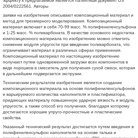
эффекту к предлагаемой является патентный документ US
2004/0222561. Авторы
заявки на изобретение описывают композиционный материал и
метод для трехмерного моделирования. Композиционный
материал включает в себя 70-99 масс. % полифениленсульфона
и 1-25 масс. % поликарбоната. В качестве основного недостатка
композиционного материала по изобретению можно отметить
снижение модуля упругости при введении поликарбоната, что
ограничивает материал в различных сферах применения.
Композиционный материал по настоящему изобретению
получают путем одновременной загрузки всех компонентов в
виде порошков в смеситель для получения сухой смеси, которая
в дальнейшем подвергается экструзии.
Техническим результатом изобретения является создание
композиционного материала на основе полифениленсульфонов
и варьируемого количества наполнителя и пластификатора,
придающих материалу повышенную ударную вязкость и модуль
упругости, а также способ его получения, благодаря которому
достигаются хорошие упруго-прочностные и пластические
свойства.
Указанный технический результат достигается путем введения в
полифениленсульфон наполнителя на основе талька и