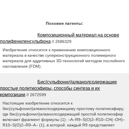
Похожие патенты:
Композиционный материал на основе
полифениленсульфона
// 2686329
Изобретение относится к применению композиционного
материала в качестве суперконструкционного полимерного
материала для аддитивных 3D-технологий методом послойного
наплавления (FDM).
Бис(сульфонил)алканолсодержащие
простые политиоэфиры, способы синтеза и их
композиции
// 2672599
Настоящее изобретение относится к
бис(сульфонил)алканолсодержащему простому политиоэфиру,
где бис(сульфонил)алканолсодержащий простой политиоэфир
включает фрагмент формулы (1): –A–R9–S(O)2–R10–CH(–OH)–
R10–S(O)2–R9–A– (1), в которой: каждый R9 представляет