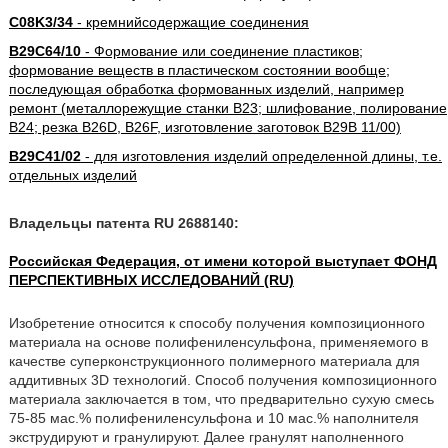
C08K3/34
- кремнийсодержащие соединения
B29C64/10
- Формование или соединение пластиков;
формование веществ в пластическом состоянии вообще;
последующая обработка формованных изделий, например
ремонт (металлорежущие станки B23; шлифование, полирование
B24; резка B26D, B26F, изготовление заготовок B29B 11/00)
B29C41/02
- для изготовления изделий определенной длины, т.е.
отдельных изделий
Владельцы патента RU 2688140:
Российская Федерация, от имени которой выступает ФОНД
ПЕРСПЕКТИВНЫХ ИССЛЕДОВАНИЙ (RU)
Изобретение относится к способу получения композиционного
материала на основе полифениленсульфона, применяемого в
качестве суперконструкционного полимерного материала для
аддитивных 3D технологий. Способ получения композиционного
материала заключается в том, что предварительно сухую смесь
75-85 мас.% полифениленсульфона и 10 мас.% наполнителя
экструдируют и гранулируют. Далее гранулят наполненного