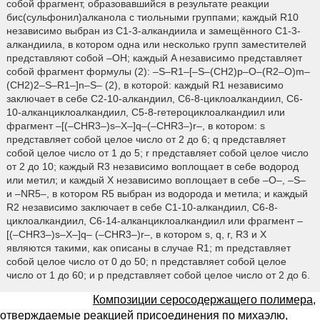
собой фрагмент, образовавшийся в результате реакции
бис(сульфонил)алканола с тиольными группами; каждый R10
независимо выбран из C1-3-алкандиила и замещённого C1-3-
алкандиила, в котором одна или несколько групп заместителей
представляют собой –OH; каждый A независимо представляет
собой фрагмент формулы (2): –S–R1–[–S–(CH2)p–O–(R2–O)m–
(CH2)2–S–R1–]n–S– (2), в которой: каждый R1 независимо
заключает в себе C2-10-алкандиил, C6-8-циклоалкандиил, C6-
10-алканциклоалкандиил, C5-8-гетероциклоалкандиил или
фрагмент –[(–CHR3–)s–X–]q–(–CHR3–)r–, в котором: s
представляет собой целое число от 2 до 6; q представляет
собой целое число от 1 до 5; r представляет собой целое число
от 2 до 10; каждый R3 независимо воплощает в себе водород
или метил; и каждый X независимо воплощает в себе –O–, –S–
и –NR5–, в котором R5 выбран из водорода и метила; и каждый
R2 независимо заключает в себе C1-10-алкандиил, C6-8-
циклоалкандиил, C6-14-алканциклоалкандиил или фрагмент –
[(–CHR3–)s–X–]q– (–CHR3–)r–, в котором s, q, r, R3 и X
являются такими, как описаны в случае R1; m представляет
собой целое число от 0 до 50; n представляет собой целое
число от 1 до 60; и p представляет собой целое число от 2 до 6.
Композиции серосодержащего полимера,
отверждаемые реакцией присоединения по михаэлю,