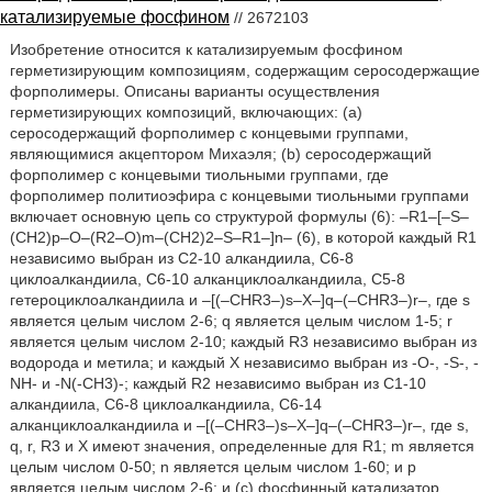
катализируемые фосфином
// 2672103
Изобретение относится к катализируемым фосфином
герметизирующим композициям, содержащим серосодержащие
форполимеры. Описаны варианты осуществления
герметизирующих композиций, включающих: (а)
серосодержащий форполимер с концевыми группами,
являющимися акцептором Михаэля; (b) серосодержащий
форполимер с концевыми тиольными группами, где
форполимер политиоэфира с концевыми тиольными группами
включает основную цепь со структурой формулы (6): –R1–[–S–
(CH2)p–O–(R2–O)m–(CH2)2–S–R1–]n– (6), в которой каждый R1
независимо выбран из С2-10 алкандиила, C6-8
циклоалкандиила, С6-10 алканциклоалкандиила, С5-8
гетероциклоалкандиила и –[(–CHR3–)s–X–]q–(–CHR3–)r–, где s
является целым числом 2-6; q является целым числом 1-5; r
является целым числом 2-10; каждый R3 независимо выбран из
водорода и метила; и каждый Х независимо выбран из -О-, -S-, -
NН- и -N(-CH3)-; каждый R2 независимо выбран из C1-10
алкандиила, C6-8 циклоалкандиила, С6-14
алканциклоалкандиила и –[(–CHR3–)s–X–]q–(–CHR3–)r–, где s,
q, r, R3 и Х имеют значения, определенные для R1; m является
целым числом 0-50; n является целым числом 1-60; и p
является целым числом 2-6; и (с) фосфинный катализатор.