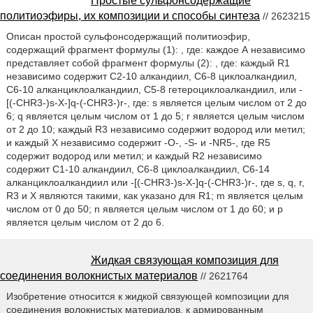
Простые сульфонсодержащие
политиоэфиры, их композиции и способы синтеза
// 2623215
Описан простой сульфонсодержащий политиоэфир,
содержащий фрагмент формулы (1): , где: каждое А независимо
представляет собой фрагмент формулы (2): , где: каждый R1
независимо содержит С2-10 алкандиил, С6-8 циклоалкандиил,
С6-10 алканциклоалкандиил, С5-8 гетероциклоалкандиил, или -
[(-CHR3-)s-X-]q-(-CHR3-)r-, где: s является целым числом от 2 до
6; q является целым числом от 1 до 5; r является целым числом
от 2 до 10; каждый R3 независимо содержит водород или метил;
и каждый X независимо содержит -О-, -S- и -NR5-, где R5
содержит водород или метил; и каждый R2 независимо
содержит С1-10 алкандиил, С6-8 циклоалкандиил, С6-14
алканциклоалкандиил или -[(-CHR3-)s-X-]q-(-CHR3-)r-, где s, q, r,
R3 и X являются такими, как указано для R1; m является целым
числом от 0 до 50; n является целым числом от 1 до 60; и р
является целым числом от 2 до 6.
Жидкая связующая композиция для
соединения волокнистых материалов
// 2621764
Изобретение относится к жидкой связующей композиции для
соединения волокнистых материалов, к армированным