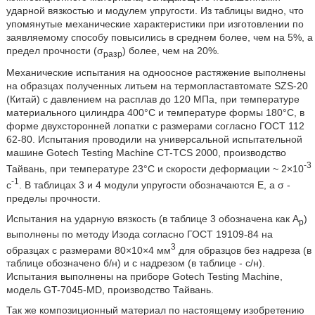
ударной вязкостью и модулем упругости. Из таблицы видно, что
упомянутые механические характеристики при изготовлении по
заявляемому способу повысились в среднем более, чем на 5%, а
предел прочности (σ
) более, чем на 20%.
разр
Механические испытания на одноосное растяжение выполнены
на образцах полученных литьем на термопластавтомате SZS-20
(Китай) с давлением на расплав до 120 МПа, при температуре
материального цилиндра 400°С и температуре формы 180°С, в
форме двухсторонней лопатки с размерами согласно ГОСТ 112
62-80. Испытания проводили на универсальной испытательной
машине Gotech Testing Machine CT-TCS 2000, производство
-3
Тайвань, при температуре 23°С и скорости деформации ~ 2×10
-1
с
. В таблицах 3 и 4 модули упругости обозначаются Е, а σ -
пределы прочности.
Испытания на ударную вязкость (в таблице 3 обозначена как А
)
р
выполнены по методу Изода согласно ГОСТ 19109-84 на
3
образцах с размерами 80×10×4 мм
для образцов без надреза (в
таблице обозначено б/н) и с надрезом (в таблице - с/н).
Испытания выполнены на приборе Gotech Testing Machine,
модель GT-7045-MD, производство Тайвань.
Так же композиционный материал по настоящему изобретению