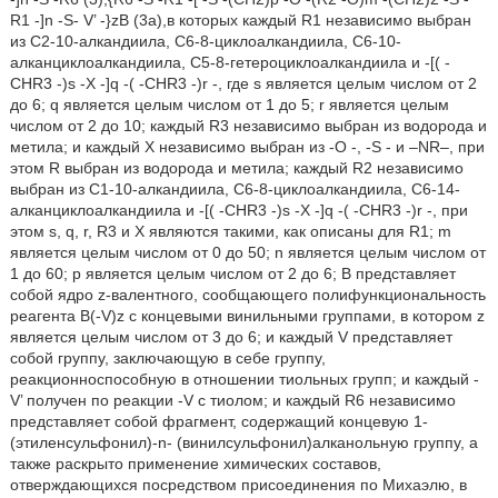
R1 -]n -S- V’ -}zB (3a),в которых каждый R1 независимо выбран
из C2-10-алкандиила, C6-8-циклоалкандиила, C6-10-
алканциклоалкандиила, C5-8-гетероциклоалкандиила и -[( -
CHR3 -)s -X -]q -( -CHR3 -)r -, где s является целым числом от 2
до 6; q является целым числом от 1 до 5; r является целым
числом от 2 до 10; каждый R3 независимо выбран из водорода и
метила; и каждый X независимо выбран из -O -, -S - и –NR–, при
этом R выбран из водорода и метила; каждый R2 независимо
выбран из C1-10-алкандиила, C6-8-циклоалкандиила, C6-14-
алканциклоалкандиила и -[( -CHR3 -)s -X -]q -( -CHR3 -)r -, при
этом s, q, r, R3 и X являются такими, как описаны для R1; m
является целым числом от 0 до 50; n является целым числом от
1 до 60; p является целым числом от 2 до 6; B представляет
собой ядро z-валентного, сообщающего полифункциональность
реагента B(-V)z с концевыми винильными группами, в котором z
является целым числом от 3 до 6; и каждый V представляет
собой группу, заключающую в себе группу,
реакционноспособную в отношении тиольных групп; и каждый -
V’ получен по реакции -V с тиолом; и каждый R6 независимо
представляет собой фрагмент, содержащий концевую 1-
(этиленсульфонил)-n- (винилсульфонил)алканольную группу, а
также раскрыто применение химических составов,
отверждающихся посредством присоединения по Михаэлю, в