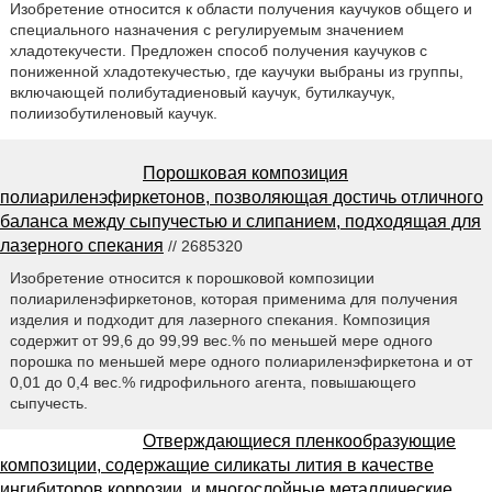
Изобретение относится к области получения каучуков общего и
специального назначения с регулируемым значением
хладотекучести. Предложен способ получения каучуков с
пониженной хладотекучестью, где каучуки выбраны из группы,
включающей полибутадиеновый каучук, бутилкаучук,
полиизобутиленовый каучук.
Порошковая композиция
полиариленэфиркетонов, позволяющая достичь отличного
баланса между сыпучестью и слипанием, подходящая для
лазерного спекания
// 2685320
Изобретение относится к порошковой композиции
полиариленэфиркетонов, которая применима для получения
изделия и подходит для лазерного спекания. Композиция
содержит от 99,6 до 99,99 вес.% по меньшей мере одного
порошка по меньшей мере одного полиариленэфиркетона и от
0,01 до 0,4 вес.% гидрофильного агента, повышающего
сыпучесть.
Отверждающиеся пленкообразующие
композиции, содержащие силикаты лития в качестве
ингибиторов коррозии, и многослойные металлические