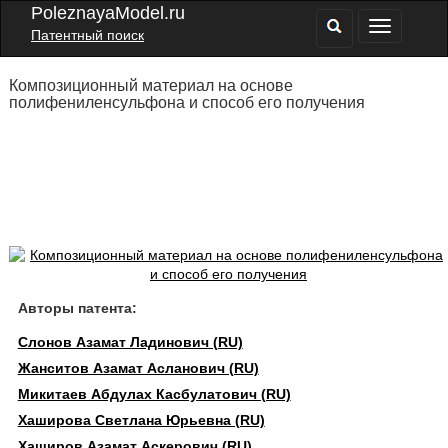
PoleznayaModel.ru
Патентный поиск
Композиционный материал на основе
полифениленсульфона и способ его получения
Авторы патента:
Слонов Азамат Ладинович (RU)
Жанситов Азамат Асланович (RU)
Микитаев Абдулах Касбулатович (RU)
Хаширова Светлана Юрьевна (RU)
Хаширов Азамат Аскерович (RU)