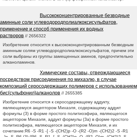
Высококонцентрированные безводные
аминные соли углеводородполиалкоксисульфатов,
применение и способ применения их водных
растворов
// 2656322
Изобретение относится к высококонцентрированным безводным
аминным солям углеводородполиалкоксисульфатов, причем эти
соли выбраны из группы замещенных аминов, предпочтительно
алканоламинов.
Химические составы, отверждающиеся
посредством присоединения по михаэлю, в случае
композиций серосодержащих полимеров с использованием
бис(сульфонил)алканолов
// 2655385
Изобретение относится к серосодержащему аддукту,
являющемуся акцептором Михаэля, содержащему аддукт
формулы (3) в форме простого политиоэфира, являющегося
акцептором Михаэля, аддукт формулы (3a) в форме простого
политиоэфира, являющегося акцептором Михаэля, и их
сочетание:R6 -S -R1 -[ -S -(CH2)p -O -(R2 -O)m -(CH2)2 -S -R1
-]n -S -R6 (3);{R6 -S -R1 -[ -S -(CH2)p -O -(R2 -O)m -(CH2)2 -S -