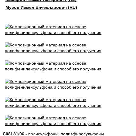
Мусов Исмел Вячеславович (RU)
C08L81/06
- полисульфоны; полиэфиросульфоны