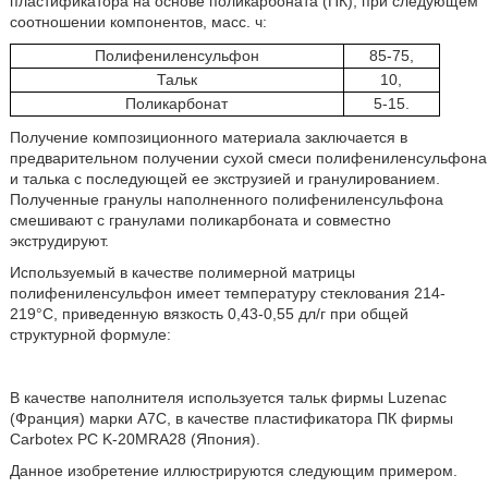
пластификатора на основе поликарбоната (ПК), при следующем
соотношении компонентов, масс. ч:
Полифениленсульфон
85-75,
Тальк
10,
Поликарбонат
5-15.
Получение композиционного материала заключается в
предварительном получении сухой смеси полифениленсульфона
и талька с последующей ее экструзией и гранулированием.
Полученные гранулы наполненного полифениленсульфона
смешивают с гранулами поликарбоната и совместно
экструдируют.
Используемый в качестве полимерной матрицы
полифениленсульфон имеет температуру стеклования 214-
219°С, приведенную вязкость 0,43-0,55 дл/г при общей
структурной формуле:
В качестве наполнителя используется тальк фирмы Luzenac
(Франция) марки А7С, в качестве пластификатора ПК фирмы
Carbotex PC K-20MRA28 (Япония).
Данное изобретение иллюстрируются следующим примером.