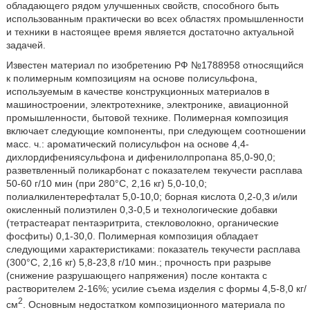
обладающего рядом улучшенных свойств, способного быть
использованным практически во всех областях промышленности
и техники в настоящее время является достаточно актуальной
задачей.
Известен материал по изобретению РФ №1788958 относящийся
к полимерным композициям на основе полисульфона,
используемым в качестве конструкционных материалов в
машиностроении, электротехнике, электронике, авиационной
промышленности, бытовой технике. Полимерная композиция
включает следующие компоненты, при следующем соотношении
масс. ч.: ароматический полисульфон на основе 4,4-
дихлордифениясульфона и дифенилолпропана 85,0-90,0;
разветвленный поликарбонат с показателем текучести расплава
50-60 г/10 мин (при 280°С, 2,16 кг) 5,0-10,0;
полиалкилентерефталат 5,0-10,0; борная кислота 0,2-0,3 и/или
окисленный полиэтилен 0,3-0,5 и технологические добавки
(тетрастеарат пентаэритрита, стекловолокно, органические
фосфиты) 0,1-30,0. Полимерная композиция обладает
следующими характеристиками: показатель текучести расплава
(300°С, 2,16 кг) 5,8-23,8 г/10 мин.; прочность при разрыве
(снижение разрушающего напряжения) после контакта с
растворителем 2-16%; усилие съема изделия с формы 4,5-8,0 кг/
2
см
. Основным недостатком композиционного материала по