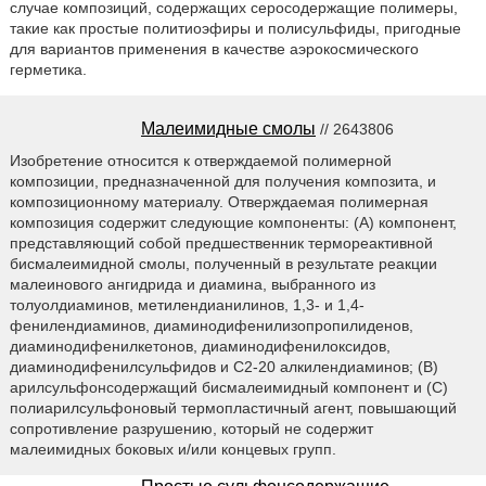
случае композиций, содержащих серосодержащие полимеры,
такие как простые политиоэфиры и полисульфиды, пригодные
для вариантов применения в качестве аэрокосмического
герметика.
Малеимидные смолы
// 2643806
Изобретение относится к отверждаемой полимерной
композиции, предназначенной для получения композита, и
композиционному материалу. Отверждаемая полимерная
композиция содержит следующие компоненты: (A) компонент,
представляющий собой предшественник термореактивной
бисмалеимидной смолы, полученный в результате реакции
малеинового ангидрида и диамина, выбранного из
толуолдиаминов, метилендианилинов, 1,3- и 1,4-
фенилендиаминов, диаминодифенилизопропилиденов,
диаминодифенилкетонов, диаминодифенилоксидов,
диаминодифенилсульфидов и C2-20 алкилендиаминов; (B)
арилсульфонсодержащий бисмалеимидный компонент и (C)
полиарилсульфоновый термопластичный агент, повышающий
сопротивление разрушению, который не содержит
малеимидных боковых и/или концевых групп.