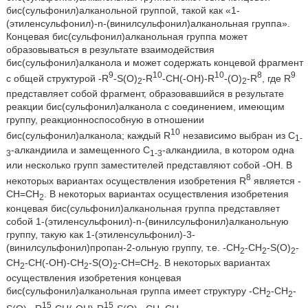
бис(сульфонил)алканольной группой, такой как «1-
(этиленсульфонил)-n-(винилсульфонил)алканольная группа».
Концевая бис(сульфонил)алканольная группа может
образовываться в результате взаимодействия
бис(сульфонил)алканола и может содержать концевой фрагмент
9
10
10
8
9
с общей структурой -R
-S(O)
-R
-CH(-OH)-R
-(O)
-R
, где R
2
2
представляет собой фрагмент, образовавшийся в результате
реакции бис(сульфонил)алканола с соединением, имеющим
группу, реакционноспособную в отношении
10
бис(сульфонил)алканола; каждый R
независимо выбран из C
1-
-алкандиила и замещенного C
-алкандиила, в котором одна
3
1-3
или несколько групп заместителей представляют собой -OH. В
8
некоторых вариантах осуществления изобретения R
является -
CH=CH
. В некоторых вариантах осуществления изобретения
2
концевая бис(сульфонил)алканольная группа представляет
собой 1-(этиленсульфонил)-n-(винилсульфонил)алканольную
группу, такую как 1-(этиленсульфонил)-3-
(винилсульфонил)пропан-2-ольную группу, т.е. -CH
-CH
-S(O)
-
2
2
2
CH
-CH(-OH)-CH
-S(O)
-CH=CH
. В некоторых вариантах
2
2
2
2
осуществления изобретения концевая
бис(сульфонил)алканольная группа имеет структуру -CH
-CH
-
2
2
15
15