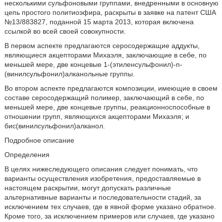
несколькими сульфоновыми группами, внедренными в основную
цепь простого политиоэфира, раскрыты в заявке на патент США
№13/883827, поданной 15 марта 2013, которая включена
ссылкой во всей своей совокупности.
В первом аспекте предлагаются серосодержащие аддукты,
являющиеся акцепторами Михаэля, заключающие в себе, по
меньшей мере, две концевые 1-(этиленсульфонил)-n-
(винилсульфонил)алканольные группы.
Во втором аспекте предлагаются композиции, имеющие в своем
составе серосодержащий полимер, заключающий в себе, по
меньшей мере, две концевые группы, реакционноспособные в
отношении групп, являющихся акцепторами Михаэля; и
бис(винилсульфонил)алканол.
Подробное описание
Определения
В целях нижеследующего описания следует понимать, что
варианты осуществления изобретения, предоставляемые в
настоящем раскрытии, могут допускать различные
альтернативные варианты и последовательности стадий, за
исключением тех случаев, где в явной форме указано обратное.
Кроме того, за исключением примеров или случаев, где указано