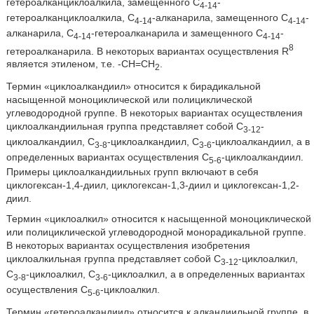
гетероалканциклоалкила, замещенного C
-
4-14
гетероалканциклоалкила, C
-алканарила, замещенного C
-
4-14
4-14
алканарила, C
-гетероалканарила и замещенного C
-
4-14
4-14
8
гетероалканарила. В некоторых вариантах осуществления R
является этиленом, т.е. -CH=CH
.
2
Термин «циклоалкандиил» относится к бирадикальной
насыщенной моноциклической или полициклической
углеводородной группе. В некоторых вариантах осуществления
циклоалкандиильная группа представляет собой C
-
3-12
циклоалкандиил, C
-циклоалкандиил, C
-циклоалкандиил, а в
3-8
3-6
определенных вариантах осуществления C
-циклоалкандиил.
5-6
Примеры циклоалкандиильных групп включают в себя
циклогексан-1,4-диил, циклогексан-1,3-диил и циклогексан-1,2-
диил.
Термин «циклоалкил» относится к насыщенной моноциклической
или полициклической углеводородной монорадикальной группе.
В некоторых вариантах осуществления изобретения
циклоалкильная группа представляет собой C
-циклоалкил,
3-12
C
-циклоалкил, C
-циклоалкил, а в определенных вариантах
3-8
3-6
осуществления C
-циклоалкил.
5-6
Термин «гетероалкандиил» относится к алкандиильной группе, в