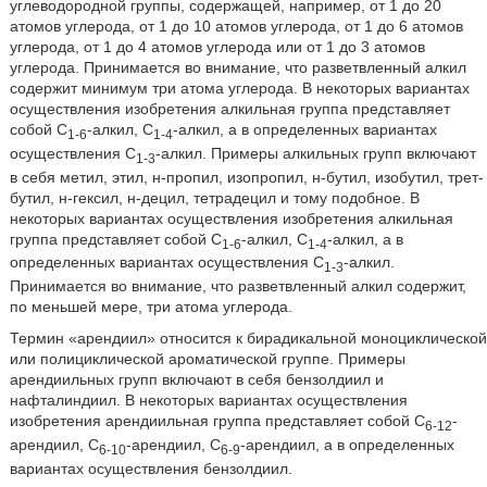
углеводородной группы, содержащей, например, от 1 до 20
атомов углерода, от 1 до 10 атомов углерода, от 1 до 6 атомов
углерода, от 1 до 4 атомов углерода или от 1 до 3 атомов
углерода. Принимается во внимание, что разветвленный алкил
содержит минимум три атома углерода. В некоторых вариантах
осуществления изобретения алкильная группа представляет
собой C
-алкил, C
-алкил, а в определенных вариантах
1-6
1-4
осуществления C
-алкил. Примеры алкильных групп включают
1-3
в себя метил, этил, н-пропил, изопропил, н-бутил, изобутил, трет-
бутил, н-гексил, н-децил, тетрадецил и тому подобное. В
некоторых вариантах осуществления изобретения алкильная
группа представляет собой C
-алкил, C
-алкил, а в
1-6
1-4
определенных вариантах осуществления C
-алкил.
1-3
Принимается во внимание, что разветвленный алкил содержит,
по меньшей мере, три атома углерода.
Термин «арендиил» относится к бирадикальной моноциклической
или полициклической ароматической группе. Примеры
арендиильных групп включают в себя бензолдиил и
нафталиндиил. В некоторых вариантах осуществления
изобретения арендиильная группа представляет собой C
-
6-12
арендиил, C
-арендиил, C
-арендиил, а в определенных
6-10
6-9
вариантах осуществления бензолдиил.