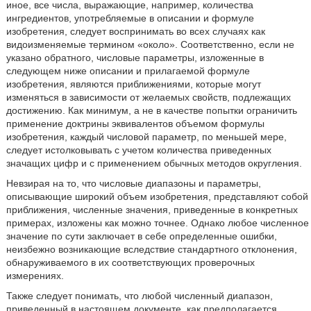
иное, все числа, выражающие, например, количества
ингредиентов, употребляемые в описании и формуле
изобретения, следует воспринимать во всех случаях как
видоизменяемые термином «около». Соответственно, если не
указано обратного, числовые параметры, изложенные в
следующем ниже описании и прилагаемой формуле
изобретения, являются приближениями, которые могут
изменяться в зависимости от желаемых свойств, подлежащих
достижению. Как минимум, а не в качестве попытки ограничить
применение доктрины эквивалентов объемом формулы
изобретения, каждый числовой параметр, по меньшей мере,
следует истолковывать с учетом количества приведенных
значащих цифр и с применением обычных методов округления.
Невзирая на то, что числовые диапазоны и параметры,
описывающие широкий объем изобретения, представляют собой
приближения, численные значения, приведенные в конкретных
примерах, изложены как можно точнее. Однако любое численное
значение по сути заключает в себе определенные ошибки,
неизбежно возникающие вследствие стандартного отклонения,
обнаруживаемого в их соответствующих проверочных
измерениях.
Также следует понимать, что любой численный диапазон,
приведенный в настоящем документе, как предполагается,