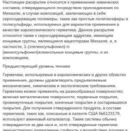
Настоящее раскрытие относится к применению химических
составов, отверждающихся посредством присоединения по
Михаэлю, в случае композиций, заключающих в себе
серосодержащие полимеры, такие как простые политиоэфиры и
полисульфиды, используемых для вариантов применения в
качестве аэрокосмического герметика. Данное раскрытие
относится также к серосодержащим аддуктам, имеющим
концевые группы, являющиеся акцепторами Михаэля, и, в
частности, 1-(этиленсульфонил)-n-
(винилсульфонил)алканольные концевые группы, и их
композициям.
Предшествующий уровень техники
Герметики, используемые в аэрокосмических и других областях
применения, должны удовлетворять предъявляемым
механическим, химическим и экологическим требованиям.
Герметики можно применять на разнообразных поверхностях,
включая металлические поверхности, первичные покрытия,
промежуточные покрытия, конечные покрытия и состарившиеся
покрытия. Для получения отвержденного продукта, в составе
герметиков, таких как, описанные в патенте США №6123179,
используют аминовый катализатор. Такие системы обычно
отверждаются за два часа и, хотя отвержденные герметики
демонстрируют приемлемую стойкость к воздействию топлива и