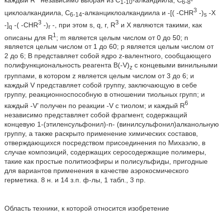
1-10
6-8
3
циклоалкандиила, C
-алканциклоалкандиила и -[( -CHR
-)
-X
6-14
s
3
3
-]
-( -CHR
-)
-, при этом s, q, r, R
и X являются такими, как
q
r
1
описаны для R
; m является целым числом от 0 до 50; n
является целым числом от 1 до 60; p является целым числом от
2 до 6; B представляет собой ядро z-валентного, сообщающего
полифункциональность реагента B(-V)
с концевыми винильными
z
группами, в котором z является целым числом от 3 до 6; и
каждый V представляет собой группу, заключающую в себе
группу, реакционноспособную в отношении тиольных групп; и
6
каждый -V’ получен по реакции -V с тиолом; и каждый R
независимо представляет собой фрагмент, содержащий
концевую 1-(этиленсульфонил)-n- (винилсульфонил)алканольную
группу, а также раскрыто применение химических составов,
отверждающихся посредством присоединения по Михаэлю, в
случае композиций, содержащих серосодержащие полимеры,
такие как простые политиоэфиры и полисульфиды, пригодные
для вариантов применения в качестве аэрокосмического
герметика. 8 н. и 14 з.п. ф-лы, 1 табл., 3 пр.
Область техники, к которой относится изобретение