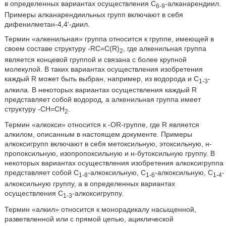
в определенных вариантах осуществления C
-алканарендиил.
6-9
Примеры алканарендиильных групп включают в себя
дифенилметан-4,4'-диил.
Термин «алкенильная» группа относится к группе, имеющей в
своем составе структуру -RC=C(R)
, где алкенильная группа
2
является концевой группой и связана с более крупной
молекулой. В таких вариантах осуществления изобретения
каждый R может быть выбран, например, из водорода и C
-
1-3
алкила. В некоторых вариантах осуществления каждый R
представляет собой водород, а алкенильная группа имеет
структуру -CH=CH
.
2
Термин «алкокси» относится к -OR-группе, где R является
алкилом, описанным в настоящем документе. Примеры
алкоксигрупп включают в себя метоксильную, этоксильную, н-
пропоксильную, изопропоксильную и н-бутоксильную группу. В
некоторых вариантах осуществления изобретения алкоксигруппа
представляет собой C
-алкоксильную, C
-алкоксильную, C
-
1-8
1-6
1-4
алкоксильную группу, а в определенных вариантах
осуществления C
-алкоксигруппу.
1-3
Термин «алкил» относится к монорадикалу насыщенной,
разветвленной или с прямой цепью, ациклической