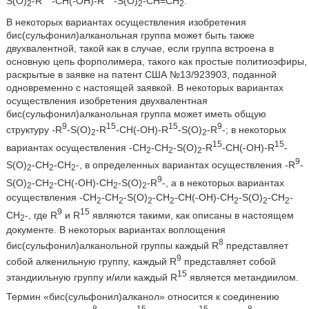
S(O)
-R
-CH(-OH)-R
-S(O)
-CH=CH
.
2
2
2
В некоторых вариантах осуществления изобретения
бис(сульфонил)алканольная группа может быть также
двухвалентной, такой как в случае, если группа встроена в
основную цепь форполимера, такого как простые политиоэфиры,
раскрытые в заявке на патент США №13/923903, поданной
одновременно с настоящей заявкой. В некоторых вариантах
осуществления изобретения двухвалентная
бис(сульфонил)алканольная группа может иметь общую
9
15
15
9
структуру -R
-S(O)
-R
-CH(-OH)-R
-S(O)
-R
-; в некоторых
2
2
15
15
вариантах осуществления -CH
-CH
-S(O)
-R
-CH(-OH)-R
-
2
2
2
9
S(O)
-CH
-CH
-, в определенных вариантах осуществления -R
-
2
2
2
9
S(O)
-CH
-CH(-OH)-CH
-S(O)
-R
-, а в некоторых вариантах
2
2
2
2
осуществления -CH
-CH
-S(O)
-CH
-CH(-OH)-CH
-S(O)
-CH
-
2
2
2
2
2
2
2
9
15
CH
-, где R
и R
являются такими, как описаны в настоящем
2
документе. В некоторых вариантах воплощения
8
бис(сульфонил)алканольной группы каждый R
представляет
9
собой алкенильную группу, каждый R
представляет собой
15
этандиильную группу и/или каждый R
является метандиилом.
Термин «бис(сульфонил)алканол» относится к соединению
8
15
15
8