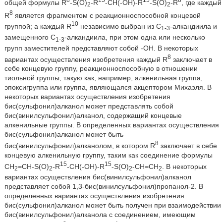
общей формулы R
-S(O)
-R
-CH(-OH)-R
-S(O)
-R
, где каждый
2
2
8
R
является фрагментом с реакционноспособной концевой
10
группой; а каждый R
независимо выбран из C
-алкандиила и
1-3
замещенного C
-алкандиила, при этом одна или несколько
1-3
групп заместителей представляют собой -OH. В некоторых
8
вариантах осуществления изобретения каждый R
заключает в
себе концевую группу, реакционноспособную в отношении
тиольной группы, такую как, например, алкенильная группа,
эпоксигруппа или группа, являющаяся акцептором Михаэля. В
некоторых вариантах осуществления изобретения
бис(сульфонил)алканол может представлять собой
бис(винилсульфонил)алканол, содержащий концевые
алкенильные группы. В определенных вариантах осуществления
бис(сульфонил)алканол может быть
8
бис(винилсульфонил)алканолом, в котором R
заключает в себе
концевую алкенильную группу, таким как соединение формулы
15
15
CH
=CH-S(O)
-R
-CH(-OH)-R
-S(O)
-CH=CH
. В некоторых
2
2
2
2
вариантах осуществления бис(винилсульфонил)алканол
представляет собой 1,3-бис(винилсульфонил)пропанол-2. В
определенных вариантах осуществления изобретения
бис(сульфонил)алканол может быть получен при взаимодействии
бис(винилсульфонил)алканола с соединением, имеющим