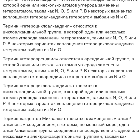
которой один или несколько атомов углерода заменены
гетероатомом, таким как N, O, S или P. В некоторых вариантах
воплощения гетероалкандиила гетероатом выбран из N и O.
Термин «гетероциклоалкандиил» относится к
циклоалкандиильной группе, в которой один или несколько
атомов углерода заменены гетероатомом, таким как N, O, S или
P. В некоторых вариантах воплощения гетероциклоалкандиила
гетероатом выбран из N и O.
Термин «гетероарендиил» относится к арендиильной группе, в
которой один или несколько атомов углерода заменены
гетероатомом, таким как N, O, S или P. В некоторых вариантах
воплощения гетероарендиила гетероатом выбран из N и O.
Термин «гетероциклоалкандиил» относится к
циклоалкандиильной группе, в которой один или несколько
атомов углерода заменены гетероатомом, таким как N, O, S или
P. В некоторых вариантах воплощения гетероциклоалкандиила
гетероатом выбран из N и O.
Термин «акцептор Михаэля» относится к замещенным алкен/
алкиновым соединениям, в которых, по меньшей мере, одна
алкен/алкиновая группа соединена непосредственно с одной или
несколькими электроноакцепторными группами, такими как