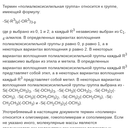
Термин «полиалкоксисилильная группа» относится к группе,
имеющей формулу:
3
3
-Si(-R
)
(-OR
)
p
3-p
3
где p выбрано из 0, 1 и 2; а каждый R
независимо выбран из C
1-
-алкилов. В определенных вариантах воплощения
4
полиалкоксисилильной группы p равно 0, p равно 1, а в
некоторых вариантах воплощения p равно 2. В некоторых
3
вариантах воплощения полиалкоксисилильной группы каждый R
независимо выбран из этила и метила. В определенных
3
вариантах воплощения полиалкоксисилильной группы каждый R
представляет собой этил, а в некоторых вариантах воплощения
3
каждый R
представляет собой метил. В некоторых вариантах
воплощения полиалкоксисилильной группы группа выбрана из -
Si(-OCH
CH
)
, -Si(-OCH
)
, -Si(-CH
)(-OCH
)
, -Si(-CH
)
(-
2
3
3
3
3
3
3
2
3
2
OCH
), -Si(-CH
)(-OCH
CH
)
, -Si(-CH
)
(-OCH
CH
), -Si(-
3
3
2
3
2
3
2
2
3
CH
CH
)(-OCH
) и -Si(-CH
CH
)
(-OCH
).
2
3
3
2
3
2
3
Употребляемый в настоящем документе термин «полимер»
относится к олигомерам, гомополимерам и сополимерам. Если
не указано иного, молекулярные массы являются