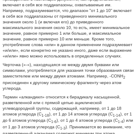
включает в себя все поддиапазоны, охватываемые им.
Например, подразумевается, что диапазон "от 1 до 10" включает
в себя все поддиапазоны от приведенного минимального
значения около 1 (и включая его) до приведенного
максимального значения около 10, то есть, имеет минимальное
значение, равное примерно 1 или больше, и максимальное
значение, равное примерно 10 или меньше. Кроме того,
употребление слова «или» в данном применении подразумевает
«и/или», если конкретно не указано иного, даже если выражение
«и/или» явно можно использовать в определенных случаях.
Черточка («-»), находящаяся не между двумя буквами или
символами, употребляется для указания точки образования связи
заместителем или между двумя атомами. Например, -CONH
2
присоединен к другому химическому фрагменту через атом
углерода.
Термин «алкандиил» относится к бирадикалу насыщенной,
разветвленной или с прямой цепью ациклической
углеводородной группы, содержащей, например, от 1 до 18
атомов углерода (C
), от 1 до 14 атомов углерода (C
), от 1
1-18
1-14
до 6 атомов углерода (C
), от 1 до 4 атомов углерода (C
) или
1-6
1-4
от 1 до 3 атомов углерода (C
). Принимается во внимание, что
1-3
разветвленный алкандиил содержит минимум три атома