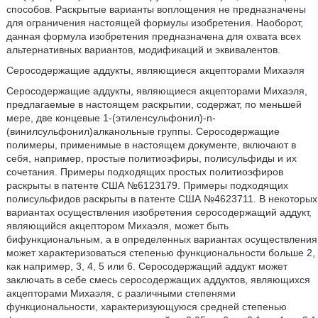
способов. Раскрытые варианты воплощения не предназначены
для ограничения настоящей формулы изобретения. Наоборот,
данная формула изобретения предназначена для охвата всех
альтернативных вариантов, модификаций и эквивалентов.
Серосодержащие аддукты, являющиеся акцепторами Михаэля
Серосодержащие аддукты, являющиеся акцепторами Михаэля,
предлагаемые в настоящем раскрытии, содержат, по меньшей
мере, две концевые 1-(этиленсульфонил)-n-
(винилсульфонил)алканольные группы. Серосодержащие
полимеры, применимые в настоящем документе, включают в
себя, например, простые политиоэфиры, полисульфиды и их
сочетания. Примеры подходящих простых политиоэфиров
раскрыты в патенте США №6123179. Примеры подходящих
полисульфидов раскрыты в патенте США №4623711. В некоторых
вариантах осуществления изобретения серосодержащий аддукт,
являющийся акцептором Михаэля, может быть
бифункциональным, а в определенных вариантах осуществления
может характеризоваться степенью функциональности больше 2,
как например, 3, 4, 5 или 6. Серосодержащий аддукт может
заключать в себе смесь серосодержащих аддуктов, являющихся
акцепторами Михаэля, с различными степенями
функциональности, характеризующуюся средней степенью