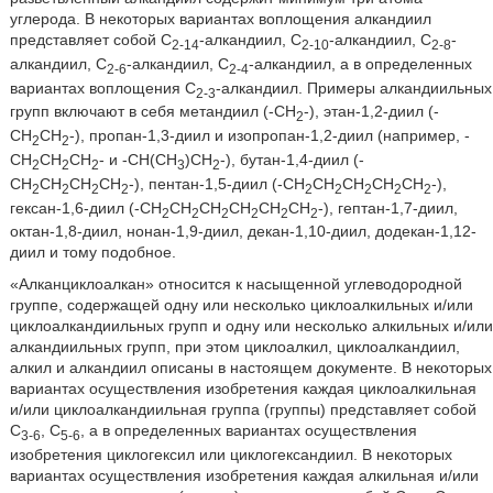
углерода. В некоторых вариантах воплощения алкандиил
представляет собой C
-алкандиил, C
-алкандиил, C
-
2-14
2-10
2-8
алкандиил, C
-алкандиил, C
-алкандиил, а в определенных
2-6
2-4
вариантах воплощения C
-алкандиил. Примеры алкандиильных
2-3
групп включают в себя метандиил (-CH
-), этан-1,2-диил (-
2
CH
CH
-), пропан-1,3-диил и изопропан-1,2-диил (например, -
2
2
CH
CH
CH
- и -CH(CH
)CH
-), бутан-1,4-диил (-
2
2
2
3
2
CH
CH
CH
CH
-), пентан-1,5-диил (-CH
CH
CH
CH
CH
-),
2
2
2
2
2
2
2
2
2
гексан-1,6-диил (-CH
CH
CH
CH
CH
CH
-), гептан-1,7-диил,
2
2
2
2
2
2
октан-1,8-диил, нонан-1,9-диил, декан-1,10-диил, додекан-1,12-
диил и тому подобное.
«Алканциклоалкан» относится к насыщенной углеводородной
группе, содержащей одну или несколько циклоалкильных и/или
циклоалкандиильных групп и одну или несколько алкильных и/или
алкандиильных групп, при этом циклоалкил, циклоалкандиил,
алкил и алкандиил описаны в настоящем документе. В некоторых
вариантах осуществления изобретения каждая циклоалкильная
и/или циклоалкандиильная группа (группы) представляет собой
C
, C
, а в определенных вариантах осуществления
3-6
5-6
изобретения циклогексил или циклогександиил. В некоторых
вариантах осуществления изобретения каждая алкильная и/или