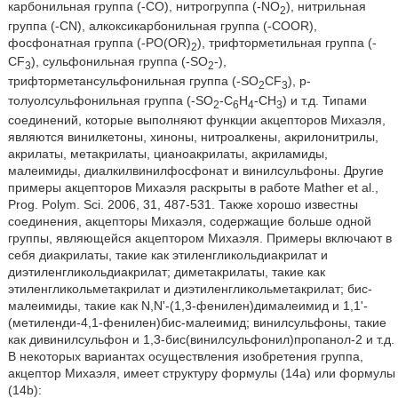
карбонильная группа (-CO), нитрогруппа (-NO
), нитрильная
2
группа (-CN), алкоксикарбонильная группа (-COOR),
фосфонатная группа (-PO(OR)
), трифторметильная группа (-
2
CF
), сульфонильная группа (-SO
-),
3
2
трифторметансульфонильная группа (-SO
CF
), p-
2
3
толуолсульфонильная группа (-SO
-C
H
-CH
) и т.д. Типами
2
6
4
3
соединений, которые выполняют функции акцепторов Михаэля,
являются винилкетоны, хиноны, нитроалкены, акрилонитрилы,
акрилаты, метакрилаты, цианоакрилаты, акриламиды,
малеимиды, диалкилвинилфосфонат и винилсульфоны. Другие
примеры акцепторов Михаэля раскрыты в работе Mather et al.,
Prog. Polym. Sci. 2006, 31, 487-531. Также хорошо известны
соединения, акцепторы Михаэля, содержащие больше одной
группы, являющейся акцептором Михаэля. Примеры включают в
себя диакрилаты, такие как этиленгликольдиакрилат и
диэтиленгликольдиакрилат; диметакрилаты, такие как
этиленгликольметакрилат и диэтиленгликольметакрилат; бис-
малеимиды, такие как N,N'-(1,3-фенилен)дималеимид и 1,1'-
(метиленди-4,1-фенилен)бис-малеимид; винилсульфоны, такие
как дивинилсульфон и 1,3-бис(винилсульфонил)пропанол-2 и т.д.
В некоторых вариантах осуществления изобретения группа,
акцептор Михаэля, имеет структуру формулы (14а) или формулы
(14b):