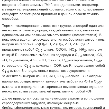
среднечисловыми молекулярными массами полимерных
веществ, обозначаемыми "Mn", определенными, например,
методом гель-проникающей хроматографии с использованием
стандарта полистирола принятым в данной области техники
способом.
Термин «замещенная» относится к группе, в которой один или
несколько атомов водорода, каждый независимо, заменены
одинаковыми или разными заместителями (заместителем). В
некоторых вариантах осуществления изобретения заместитель
выбран из галогена, -S(O)
OH, -S(O)
, -SH, -SR, где R
2
2
представляет собой C
-алкил, -COOH, -NO
, -NR
, при этом
1-6
2
2
каждый R независимо выбран из водорода и C
-алкила, -CN,
1-3
=O, C
-алкила, -CF
, -OH, фенила, C
-гетероалкила, C
-
1-6
3
2-6
5-6
гетероарила, C
-алкоксила и -COR, где R представляет собой
1-6
C
-алкил. В определенных вариантах осуществления
1-6
заместитель выбран из -OH, -NH
и C
-алкила. В некоторых
2
1-3
вариантах осуществления заместитель выбран из -OH и C
-
1-3
алкила, а в определенных вариантах осуществления одна или
несколько групп заместителей представляют собой -OH.
Далее приводится ссылка на некоторые варианты воплощения
серосодержащих аддуктов, имеющих концевые
бис(сульфонил)алканольные группы, полимеров, композиций и