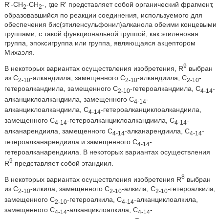
R'-CH
-CH
-, где R' представляет собой органический фрагмент,
2
2
образовавшийся по реакции соединения, используемого для
обеспечения бис(этиленсульфонил)алканола обеими концевыми
группами, с такой функциональной группой, как этиленовая
группа, эпоксигруппа или группа, являющаяся акцептором
Михаэля.
9
В некоторых вариантах осуществления изобретения, R
выбран
из C
-алкандиила, замещенного C
-алкандиила, C
-
2-10
2-10
2-10
гетероалкандиила, замещенного C
-гетероалкандиила, C
-
2-10
4-14
алканциклоалкандиила, замещенного C
-
4-14
алканциклоалкандиила, C
-гетероалканциклоалкандиила,
4-14
замещенного C
-гетероалканциклоалкандиила, C
-
4-14
4-14
алканарендиила, замещенного C
-алканарендиила, C
-
4-14
4-14
гетероалканарендиила и замещенного C
-
4-14
гетероалканарендиила. В некоторых вариантах осуществления
9
R
представляет собой этандиил.
8
В некоторых вариантах осуществления изобретения R
выбран
из C
-алкила, замещенного C
-алкила, C
-гетероалкила,
2-10
2-10
2-10
замещенного C
-гетероалкила, C
-алканциклоалкила,
2-10
4-14
замещенного C
-алканциклоалкила, C
-
4-14
4-14