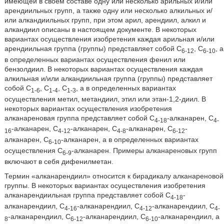
имеющей в своем составе одну или несколько арильных и/или
арендиильных групп, а также одну или несколько алкильных и/
или алкандиильных групп, при этом арил, арендиил, алкил и
алкандиил описаны в настоящем документе. В некоторых
вариантах осуществления изобретения каждая арильная и/или
арендиильная группа (группы) представляет собой C
, C
, а
6-12
6-10
в определенных вариантах осуществления фенил или
бензолдиил. В некоторых вариантах осуществления каждая
алкильная и/или алкандиильная группа (группы) представляет
собой C
, C
, C
, а в определенных вариантах
1-6
1-4
1-3
осуществления метил, метандиил, этил или этан-1,2-диил. В
некоторых вариантах осуществления изобретения
алканареновая группа представляет собой C
-алканарен, C
4-18
4-
-алканарен, C
-алканарен, C
-алканарен, C
-
16
4-12
4-8
6-12
алканарен, C
-алканарен, а в определенных вариантах
6-10
осуществления C
-алканарен. Примеры алканареновых групп
6-9
включают в себя дифенилметан.
Термин «алканарендиил» относится к бирадикалу алканареновой
группы. В некоторых вариантах осуществления изобретения
алканарендиильная группа представляет собой C
-
4-18
алканарендиил, C
-алканарендиил, C
-алканарендиил, C
4-16
4-12
4-
-алканарендиил, C
-алканарендиил, C
-алканарендиил, а
8
6-12
6-10