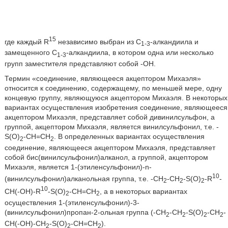
15
где каждый R
независимо выбран из C
-алкандиила и
1-3
замещенного C
-алкандиила, в котором одна или несколько
1-3
групп заместителя представляют собой -OH.
Термин «соединение, являющееся акцептором Михаэля»
относится к соединению, содержащему, по меньшей мере, одну
концевую группу, являющуюся акцептором Михаэля. В некоторых
вариантах осуществления изобретения соединение, являющееся
акцептором Михаэля, представляет собой дивинилсульфон, а
группой, акцептором Михаэля, является винилсульфонил, т.е. -
S(O)
-CH=CH
. В определенных вариантах осуществления
2
2
соединение, являющееся акцептором Михаэля, представляет
собой бис(винилсульфонил)алканол, а группой, акцептором
Михаэля, является 1-(этиленсульфонил)-n-
10
(винилсульфонил)алканольная группа, т.е. -CH
-CH
-S(O)
-R
-
2
2
2
10
CH(-OH)-R
-S(O)
-CH=CH
, а в некоторых вариантах
2
2
осуществления 1-(этиленсульфонил)-3-
(винилсульфонил)пропан-2-ольная группа (-CH
-CH
-S(O)
-CH
-
2
2
2
2
CH(-OH)-CH
-S(O)
-CH=CH
).
2
2
2