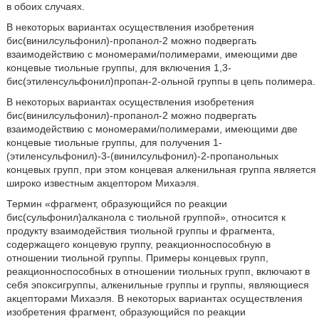
в обоих случаях.
В некоторых вариантах осуществления изобретения
бис(винилсульфонил)-пропанол-2 можно подвергать
взаимодействию с мономерами/полимерами, имеющими две
концевые тиольные группы, для включения 1,3-
бис(этиленсульфонил)пропан-2-ольной группы в цепь полимера.
В некоторых вариантах осуществления изобретения
бис(винилсульфонил)-пропанол-2 можно подвергать
взаимодействию с мономерами/полимерами, имеющими две
концевые тиольные группы, для получения 1-
(этиленсульфонил)-3-(винилсульфонил)-2-пропанольных
концевых групп, при этом концевая алкенильная группа является
широко известным акцептором Михаэля.
Термин «фрагмент, образующийся по реакции
бис(сульфонил)алканола с тиольной группой», относится к
продукту взаимодействия тиольной группы и фрагмента,
содержащего концевую группу, реакционноспособную в
отношении тиольной группы. Примеры концевых групп,
реакционноспособных в отношении тиольных групп, включают в
себя эпоксигруппы, алкенильные группы и группы, являющиеся
акцепторами Михаэля. В некоторых вариантах осуществления
изобретения фрагмент, образующийся по реакции