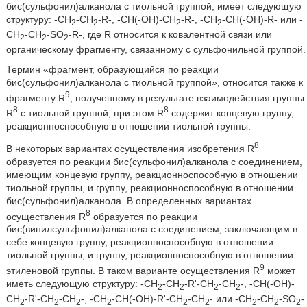
бис(сульфонил)алканола с тиольной группой, имеет следующую
структуру: -CH
-CH
-R-, -CH(-OH)-CH
-R-, -CH
-CH(-OH)-R- или -
2
2
2
2
CH
-CH
-SO
-R-, где R относится к ковалентной связи или
2
2
2
органическому фрагменту, связанному с сульфонильной группой.
Термин «фрагмент, образующийся по реакции
бис(сульфонил)алканола с тиольной группой», относится также к
9
фрагменту R
, полученному в результате взаимодействия группы
8
8
R
с тиольной группой, при этом R
содержит концевую группу,
реакционноспособную в отношении тиольной группы.
8
В некоторых вариантах осуществления изобретения R
образуется по реакции бис(сульфонил)алканола с соединением,
имеющим концевую группу, реакционноспособную в отношении
тиольной группы, и группу, реакционноспособную в отношении
бис(сульфонил)алканола. В определенных вариантах
8
осуществления R
образуется по реакции
бис(винилсульфонил)алканола с соединением, заключающим в
себе концевую группу, реакционноспособную в отношении
тиольной группы, и группу, реакционноспособную в отношении
9
этиленовой группы. В таком варианте осуществления R
может
иметь следующую структуру: -CH
-CH
-R'-CH
-CH
-, -CH(-OH)-
2
2
2
2
CH
-R'-CH
-CH
-, -CH
-CH(-OH)-R'-CH
-CH
- или -CH
-CH
-SO
-
2
2
2
2
2
2
2
2
2