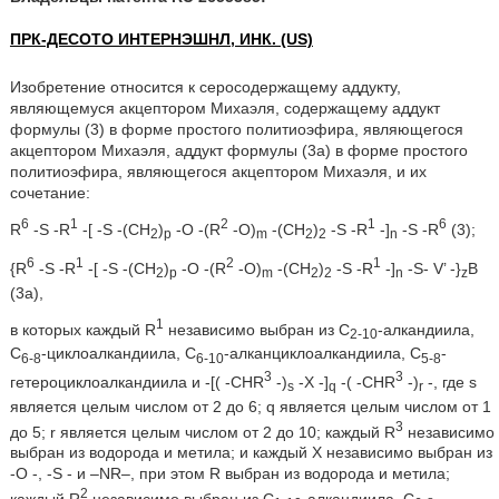
ПРК-ДЕСОТО ИНТЕРНЭШНЛ, ИНК. (US)
Изобретение относится к серосодержащему аддукту,
являющемуся акцептором Михаэля, содержащему аддукт
формулы (3) в форме простого политиоэфира, являющегося
акцептором Михаэля, аддукт формулы (3a) в форме простого
политиоэфира, являющегося акцептором Михаэля, и их
сочетание:
6
1
2
1
6
R
-S -R
-[ -S -(CH
)
-O -(R
-O)
-(CH
)
-S -R
-]
-S -R
(3);
2
p
m
2
2
n
6
1
2
1
{R
-S -R
-[ -S -(CH
)
-O -(R
-O)
-(CH
)
-S -R
-]
-S- V’ -}
B
2
p
m
2
2
n
z
(3a),
1
в которых каждый R
независимо выбран из C
-алкандиила,
2-10
C
-циклоалкандиила, C
-алканциклоалкандиила, C
-
6-8
6-10
5-8
3
3
гетероциклоалкандиила и -[( -CHR
-)
-X -]
-( -CHR
-)
-, где s
s
q
r
является целым числом от 2 до 6; q является целым числом от 1
3
до 5; r является целым числом от 2 до 10; каждый R
независимо
выбран из водорода и метила; и каждый X независимо выбран из
-O -, -S - и –NR–, при этом R выбран из водорода и метила;
2
каждый R
независимо выбран из C
-алкандиила, C
-