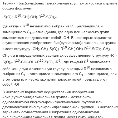
Термин «бис(сульфонил)алканольная группа» относится к группе
общей формулы:
10
10
-S(O)
-R
-CH(-OH)-R
-S(O)
-
2
2
10
где каждый R
независимо выбран из C
-алкандиила и
1-3
замещенного C
-алкандиила, где одна или несколько групп
1-3
заместителя представляют собой -OH. В некоторых вариантах
осуществления изобретения бис(сульфонил)алканольная группа
10
10
имеет структуру -CH
-CH
-S(O)
-R
-CH(-OH)-R
-S(O)
-CH
-
2
2
2
2
2
9
CH
-, а в определенных вариантах осуществления структуру -R
-
2
10
10
9
8
S(O)
-R
-CH(-OH)-R
-S(O)
-R
-, где каждый R
заключает в
2
2
10
себе концевую алкенильную группу; а каждый R
независимо
выбран из C
-алкандиила и замещенного C
-алкандиила, при
1-3
1-3
этом одна или несколько групп заместителей представляют
собой -OH.
В некоторых вариантах осуществления изобретения
«бис(сульфонил)алканольная группа» может быть
одновалентной бис(сульфонил)алканольной группой или
двухвалентной бис(сульфонил)алканольной группой. В некоторых
вариантах осуществления изобретения одновалентная
бис(сульфонил)алканольная группа может быть концевой