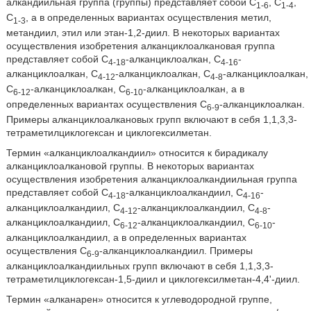
алкандиильная группа (группы) представляет собой C
, C
,
1-6
1-4
C
, а в определенных вариантах осуществления метил,
1-3
метандиил, этил или этан-1,2-диил. В некоторых вариантах
осуществления изобретения алканциклоалкановая группа
представляет собой C
-алканциклоалкан, C
-
4-18
4-16
алканциклоалкан, C
-алканциклоалкан, C
-алканциклоалкан,
4-12
4-8
C
-алканциклоалкан, C
-алканциклоалкан, а в
6-12
6-10
определенных вариантах осуществления C
-алканциклоалкан.
6-9
Примеры алканциклоалкановых групп включают в себя 1,1,3,3-
тетраметилциклогексан и циклогексилметан.
Термин «алканциклоалкандиил» относится к бирадикалу
алканциклоалкановой группы. В некоторых вариантах
осуществления изобретения алканциклоалкандиильная группа
представляет собой C
-алканциклоалкандиил, C
-
4-18
4-16
алканциклоалкандиил, C
-алканциклоалкандиил, C
-
4-12
4-8
алканциклоалкандиил, C
-алканциклоалкандиил, C
-
6-12
6-10
алканциклоалкандиил, а в определенных вариантах
осуществления C
-алканциклоалкандиил. Примеры
6-9
алканциклоалкандиильных групп включают в себя 1,1,3,3-
тетраметилциклогексан-1,5-диил и циклогексилметан-4,4'-диил.
Термин «алканарен» относится к углеводородной группе,