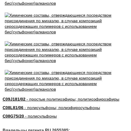
C09J181/02
- простые политиоэфиры; политиоэфироэфиры
C08L81/06
- полисульфоны; полиэфиросульфоны
C08G75/20
- полисульфоны
Владельцы патента RU 2655385: