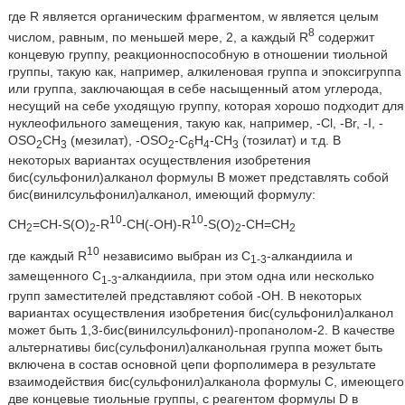
где R является органическим фрагментом, w является целым
8
числом, равным, по меньшей мере, 2, а каждый R
содержит
концевую группу, реакционноспособную в отношении тиольной
группы, такую как, например, алкиленовая группа и эпоксигруппа
или группа, заключающая в себе насыщенный атом углерода,
несущий на себе уходящую группу, которая хорошо подходит для
нуклеофильного замещения, такую как, например, -Cl, -Br, -I, -
OSO
CH
(мезилат), -OSO
-C
H
-CH
(тозилат) и т.д. В
2
3
2
6
4
3
некоторых вариантах осуществления изобретения
бис(сульфонил)алканол формулы В может представлять собой
бис(винилсульфонил)алканол, имеющий формулу:
10
10
CH
=CH-S(O)
-R
-CH(-OH)-R
-S(O)
-CH=CH
2
2
2
2
10
где каждый R
независимо выбран из C
-алкандиила и
1-3
замещенного C
-алкандиила, при этом одна или несколько
1-3
групп заместителей представляют собой -OH. В некоторых
вариантах осуществления изобретения бис(сульфонил)алканол
может быть 1,3-бис(винилсульфонил)-пропанолом-2. В качестве
альтернативы бис(сульфонил)алканольная группа может быть
включена в состав основной цепи форполимера в результате
взаимодействия бис(сульфонил)алканола формулы C, имеющего
две концевые тиольные группы, с реагентом формулы D в