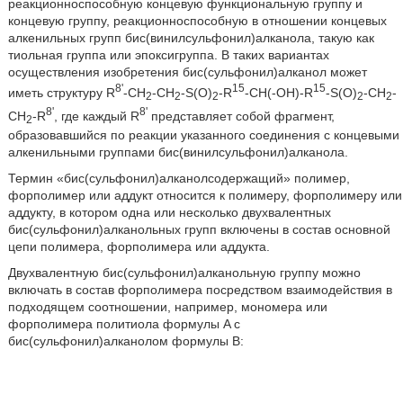
реакционноспособную концевую функциональную группу и
концевую группу, реакционноспособную в отношении концевых
алкенильных групп бис(винилсульфонил)алканола, такую как
тиольная группа или эпоксигруппа. В таких вариантах
осуществления изобретения бис(сульфонил)алканол может
8'
15
15
иметь структуру R
-CH
-CH
-S(O)
-R
-CH(-OH)-R
-S(O)
-CH
-
2
2
2
2
2
8'
8'
CH
-R
, где каждый R
представляет собой фрагмент,
2
образовавшийся по реакции указанного соединения с концевыми
алкенильными группами бис(винилсульфонил)алканола.
Термин «бис(сульфонил)алканолсодержащий» полимер,
форполимер или аддукт относится к полимеру, форполимеру или
аддукту, в котором одна или несколько двухвалентных
бис(сульфонил)алканольных групп включены в состав основной
цепи полимера, форполимера или аддукта.
Двухвалентную бис(сульфонил)алканольную группу можно
включать в состав форполимера посредством взаимодействия в
подходящем соотношении, например, мономера или
форполимера политиола формулы A с
бис(сульфонил)алканолом формулы B: