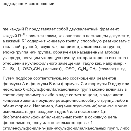
подходящем соотношении:
где каждый R представляет собой двухвалентный фрагмент,
10
каждый R
является таким, как описано в настоящем документе,
а каждый Rʺ содержит концевую группу, способную реагировать с
тиольной группой, такую как, например, алкенильная группа,
эпоксигруппа или группа, образуемая насыщенным атомом
углерода, несущим уходящую группу, которая хорошо известна в
отношении нуклеофильного замещения, такую как, например, -
Cl, -Br, -I, -OSO
CH
(мезилат), -OSO
-C
H
-CH
(тозилат) и т.д.
2
3
2
6
4
3
Путем подбора соответствующего соотношения реагентов
формулы А и формулы В или формулы С и формулы D одну или
несколько бис(сульфонил)алканольных групп можно включать в
состав форполимера либо в виде сегмента цепи, в виде части
концевого звена, несущего реакционноспособную группу, либо в
обеих формах. Например, бис(винилсульфонил)алканол можно
использовать для введения одной или нескольких 1,n--
бис(этиленсульфонил)алканольных групп в основную цепь
форполимера, одну или несколько концевых 1-
(этиленсульфонил)-n-(винилсульфонил)алканольных групп, либо