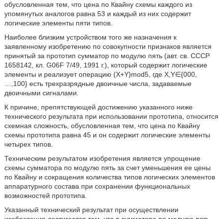
обусловленная тем, что цена по Квайну схемы каждого из
упомянутых аналогов равна 53 и каждый из них содержит
логические элементы пяти типов.
Наиболее близким устройством того же назначения к
заявленному изобретению по совокупности признаков является
принятый за прототип сумматор по модулю пять (авт. св. СССР
1658142, кл. G06F 7/49, 1991 г.), который содержит логические
элементы и реализует операцию (X+Y)mod5, где Х,Y∈{000,
…,100} есть трехразрядные двоичные числа, задаваемые
двоичными сигналами.
К причине, препятствующей достижению указанного ниже
технического результата при использовании прототипа, относится
схемная сложность, обусловленная тем, что цена по Квайну
схемы прототипа равна 45 и он содержит логические элементы
четырех типов.
Техническим результатом изобретения является упрощение
схемы сумматора по модулю пять за счет уменьшения ее цены
по Квайну и сокращения количества типов логических элементов
аппаратурного состава при сохранении функциональных
возможностей прототипа.
Указанный технический результат при осуществлении