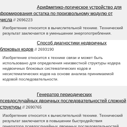
Арифметико-логическое устройство для
формирования остатка по произвольному модулю от
числа
// 2696223
Изобретение относится в вычислительной технике. Технический
результат заключается в уменьшении энергопотребления.
Способ диагностики недвоичных
блоковых кодов
// 2693190
Изобретение относится к технике связи и может быть
использовано для определения неизвестной структуры кодера
недвоичных блоковых систематических кодов и
несистематических кодов на основе анализа принимаемой
кодовой последовательности.
Генератор периодических
псевдослучайных двоичных последовательностей сложной
структуры
// 2690765
Изобретение относится к вычислительной технике. Технический
результат заключается в повышении быстродействия
генератора псевдослучайных двоичных последовательностей