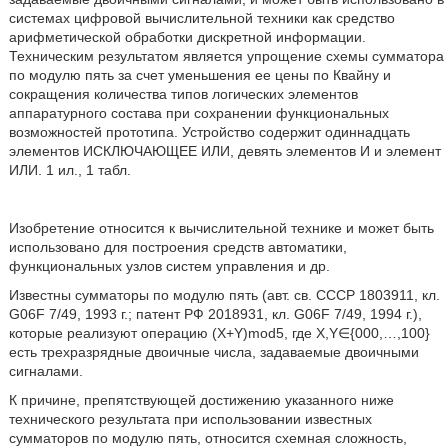
системах цифровой вычислительной техники как средство
арифметической обработки дискретной информации.
Техническим результатом является упрощение схемы сумматора
по модулю пять за счет уменьшения ее цены по Квайну и
сокращения количества типов логических элементов
аппаратурного состава при сохранении функциональных
возможностей прототипа. Устройство содержит одиннадцать
элементов ИСКЛЮЧАЮЩЕЕ ИЛИ, девять элементов И и элемент
ИЛИ. 1 ил., 1 табл.
Изобретение относится к вычислительной технике и может быть
использовано для построения средств автоматики,
функциональных узлов систем управления и др.
Известны сумматоры по модулю пять (авт. св. СССР 1803911, кл.
G06F 7/49, 1993 г.; патент РФ 2018931, кл. G06F 7/49, 1994 г.),
которые реализуют операцию (X+Y)mod5, где X,Y∈{000,…,100}
есть трехразрядные двоичные числа, задаваемые двоичными
сигналами.
К причине, препятствующей достижению указанного ниже
технического результата при использовании известных
сумматоров по модулю пять, относится схемная сложность,