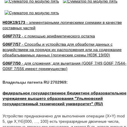
H03K19/173
- элементарными логическими схемами в качестве
составных частей
G06F7/72
- с помощью арифметического остатка
G06F7/57
- Способы и устройства для обработки данных с
воздействием на порядок их расположения или на содержание
обрабатываемых данных (логические схемы H03K 19/00)
G06F7/50
- для сложения; для вычитания (G06F 7/49,G06F 7/544-
G06F 7/556 имеют преимущество)
Владельцы патента RU 2702969:
федеральное государственное бюджетное образовательное
учреждение высшего образования "Ульяновский
государственный технический университет" (RU)
Устройство предназначено для выполнения операции (X+Y) mod
5, где X,Y∈{000, …, 100} есть трехразрядные двоичные числа,
задаваемые двоичными сигналами, и может быть использовано в