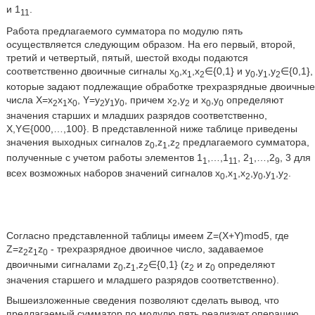
и 1
.
11
Работа предлагаемого сумматора по модулю пять
осуществляется следующим образом. На его первый, второй,
третий и четвертый, пятый, шестой входы подаются
соответственно двоичные сигналы х
,х
,х
∈{0,1} и y
,y
,y
∈{0,1},
0
1
2
0
1
2
которые задают подлежащие обработке трехразрядные двоичные
числа X=х
х
х
, Y=y
y
y
, причем х
,у
и х
,у
определяют
2
1
0
2
1
0
2
2
0
0
значения старших и младших разрядов соответственно,
X,Y∈{000,…,100}. В представленной ниже таблице приведены
значения выходных сигналов z
,z
,z
предлагаемого сумматора,
0
1
2
полученные с учетом работы элементов 1
,…,1
, 2
,…,2
, 3 для
1
11
1
9
всех возможных наборов значений сигналов x
,x
,x
,y
,y
,y
.
0
1
2
0
1
2
Согласно представленной таблицы имеем Z=(Х+Y)mod5, где
Z=z
z
z
- трехразрядное двоичное число, задаваемое
2
1
0
двоичными сигналами z
,z
,z
∈{0,1} (z
и z
определяют
0
1
2
2
0
значения старшего и младшего разрядов соответственно).
Вышеизложенные сведения позволяют сделать вывод, что
предлагаемый сумматор по модулю пять реализует операцию