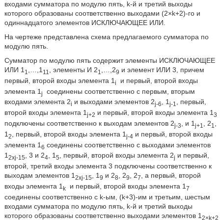
входами сумматора по модулю пять, k-й и третий выходы
которого образованы соответственно выходами (2×k+2)-го и
одиннадцатого элементов ИСКЛЮЧАЮЩЕЕ ИЛИ.
На чертеже представлена схема предлагаемого сумматора по
модулю пять.
Сумматор по модулю пять содержит элементы ИСКЛЮЧАЮЩЕЕ
ИЛИ 1
,…,1
, элементы И 2
,…,2
и элемент ИЛИ 3, причем
1
11
1
9
первый, второй входы элемента 1
и первый, второй входы
i
элемента 1
соединены соответственно с первым, вторым
j
входами элемента 2
и выходами элементов 2
, 1
, первый,
i
j-6
j-1
второй входы элемента 1
и первый, второй входы элемента 1
j+2
3
подключены соответственно к выходам элементов 2
, и 1
, 2
,
j-3
j+1
1
1
, первый, второй входы элемента 1
и первый, второй входы
2
j-4
элемента 1
соединены соответственно с выходами элементов
6
1
, 3 и 2
, 1
, первый, второй входы элемента 2
и первый,
2xj-15
4
5
j
второй, третий входы элемента 3 подключены соответственно к
выходам элементов 1
, 1
и 2
, 2
, 2
, а первый, второй
2xj-15
9
8
9
7
входы элемента 1
и первый, второй входы элемента 1
k
7
соединены соответственно с k-ым, (k+3)-им и третьим, шестым
входами сумматора по модулю пять, k-й и третий выходы
которого образованы соответственно выходами элементов 1
2×k+2