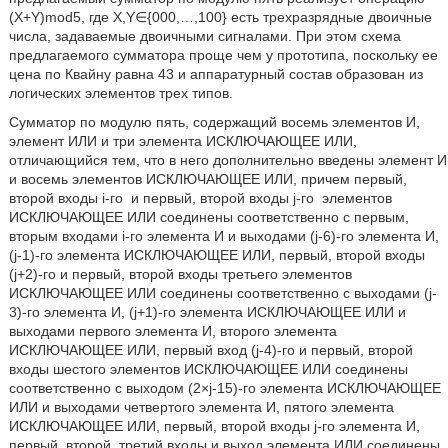
(X+Y)mod5, где X,Y∈{000,…,100} есть трехразрядные двоичные
числа, задаваемые двоичными сигналами. При этом схема
предлагаемого сумматора проще чем у прототипа, поскольку ее
цена по Квайну равна 43 и аппаратурный состав образован из
логических элементов трех типов.
Сумматор по модулю пять, содержащий восемь элементов И,
элемент ИЛИ и три элемента ИСКЛЮЧАЮЩЕЕ ИЛИ,
отличающийся тем, что в него дополнительно введены элемент И
и восемь элементов ИСКЛЮЧАЮЩЕЕ ИЛИ, причем первый,
второй входы i-го
и первый, второй входы j-го
элементов
ИСКЛЮЧАЮЩЕЕ ИЛИ соединены соответственно с первым,
вторым входами i-го элемента И и выходами (j-6)-го элемента И,
(j-1)-гo элемента ИСКЛЮЧАЮЩЕЕ ИЛИ, первый, второй входы
(j+2)-го и первый, второй входы третьего элементов
ИСКЛЮЧАЮЩЕЕ ИЛИ соединены соответственно с выходами (j-
3)-го элемента И, (j+1)-го элемента ИСКЛЮЧАЮЩЕЕ ИЛИ и
выходами первого элемента И, второго элемента
ИСКЛЮЧАЮЩЕЕ ИЛИ, первый вход (j-4)-го и первый, второй
входы шестого элементов ИСКЛЮЧАЮЩЕЕ ИЛИ соединены
соответственно с выходом (2×j-15)-го элемента ИСКЛЮЧАЮЩЕЕ
ИЛИ и выходами четвертого элемента И, пятого элемента
ИСКЛЮЧАЮЩЕЕ ИЛИ, первый, второй входы j-го элемента И,
первый, второй, третий входы и выход элемента ИЛИ соединены