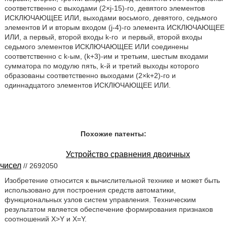
соответственно с выходами (2×j-15)-го, девятого элементов
ИСКЛЮЧАЮЩЕЕ ИЛИ, выходами восьмого, девятого, седьмого
элементов И и вторым входом (j-4)-го элемента ИСКЛЮЧАЮЩЕЕ
ИЛИ, а первый, второй входы k-го
и первый, второй входы
седьмого элементов ИСКЛЮЧАЮЩЕЕ ИЛИ соединены
соответственно с k-ым, (k+3)-им и третьим, шестым входами
сумматора по модулю пять, k-й и третий выходы которого
образованы соответственно выходами (2×k+2)-го и
одиннадцатого элементов ИСКЛЮЧАЮЩЕЕ ИЛИ.
Похожие патенты:
Устройство сравнения двоичных
чисел
// 2692050
Изобретение относится к вычислительной технике и может быть
использовано для построения средств автоматики,
функциональных узлов систем управления. Техническим
результатом является обеспечение формирования признаков
соотношений X>Y и X=Y.