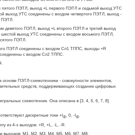
 пятого ПЭТЛ, выход +L первого ПЭТЛ и седьмой выход УТС
рой выход УТС соединены с входом четвертого ПЭТЛ, выход -
о ПЭТЛ.
м девятого ПЭТЛ, выход +L второго ПЭТЛ и третий выход
и шестой выход УТС соединены с входом восьмого ПЭТЛ,
есятого ПЭТЛ.
стого ПЭТЛ соединены с входом Сл1 ТППС, выходы +R
 соединены с входом Сл2 ТППС.
й.
.
 основе ПЭТЛ-схемотехники - совокупности элементов,
разительных средств, поддерживающих создание цифровых
ральных схемотехник. Она описана в [3, 4, 5, 6, 7, 8].
ответствуют дискретные токи +I
, 0, -I
.
ф
ф
 из 4-х выходов: +R, +L, -L, -R.
ми выходов: M1, М2, М3, М4, М5, М6, М7, М8.