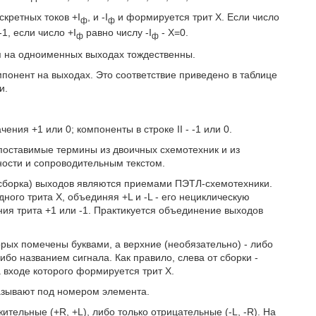
кретных токов +I
, и -I
и формируется трит X. Если число
ф
ф
-1, если число +I
равно числу -I
- Х=0.
ф
ф
я на одноименных выходах тождественны.
мпонент на выходах. Это соответствие приведено в таблице
и.
ния +1 или 0; компоненты в строке II - -1 или 0.
поставимые термины из двоичных схемотехник и из
ности и сопроводительным текстом.
(сборка) выходов являются приемами ПЭТЛ-схемотехники.
ого трита X, объединяя +L и -L - его нециклическую
ния трита +1 или -1. Практикуется объединение выходов
ых помечены буквами, а верхние (необязательно) - либо
бо названием сигнала. Как правило, слева от сборки -
 входе которого формируется трит X.
азывают под номером элемента.
ельные (+R, +L), либо только отрицательные (-L, -R). На