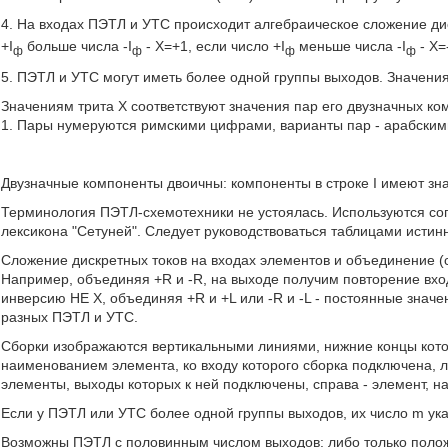
4. На входах ПЭТЛ и УТС происходит алгебраическое сложение дис
+I
больше числа -I
- Х=+1, если число +I
меньше числа -I
- Х=
ф
ф
ф
ф
5. ПЭТЛ и УТС могут иметь более одной группы выходов. Значени
Значениям трита X соответствуют значения пар его двузначных ко
1. Пары нумеруются римскими цифрами, варианты пар - арабским
Двузначные компоненты двоичны: компоненты в строке I имеют значе
Терминология ПЭТЛ-схемотехники не устоялась. Используются со
лексикона "Сетуней". Следует руководствоваться таблицами истин
Сложение дискретных токов на входах элементов и объединение 
Например, объединяя +R и -R, на выходе получим повторение входн
инверсию НЕ X, объединяя +R и +L или -R и -L - постоянные значе
разных ПЭТЛ и УТС.
Сборки изображаются вертикальными линиями, нижние концы котор
наименованием элемента, ко входу которого сборка подключена, ли
элементы, выходы которых к ней подключены, справа - элемент, на
Если у ПЭТЛ или УТС более одной группы выходов, их число m ук
Возможны ПЭТЛ с половинным числом выходов: либо только положит