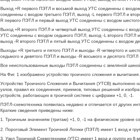
Выход +R первого ПЭТЛ и восьмой выход УТС соединены с входом
соединены с входом третьего ПЭТЛ, выход -L первого ПЭТЛ и вто
R первого ПЭТЛ и первый выход УТС соединены с входом шестог
Выход +R второго ПЭТЛ и четвертый выход УТС соединены с входо
УТС соединены с входом седьмого ПЭТЛ, выход -L второго ПЭТЛ 
выход -R второго ПЭТЛ и пятый выход УТС соединены с входом д
Выходы +R третьего и пятого ПЭТЛ и выходы -R четвертого и ше
седьмого и девятого ПЭТЛ и выходы -R восьмого и десятого ПЭТЛ
Все неиспользованные выходы ПЭТЛ соединены с земляной шино
На Фиг. 1 изображено устройство троичного сложения и вычитания
Устройство Троичного Сложения и Вычитания (УТСВ) выполнено на
узлов, правил их соединения, приемов, типовых решений и изоб
устройств, работающих в троичной системе с цифрами +1, 0, -1.
ПЭТЛ-схемотехника появилась недавно и отличается от других интег
Краткие сведения приведены ниже:
1. Троичным значениям (тритам) +1, 0, -1 на физическом уровне со
2. Пороговый Элемент Троичной Логики (ПЭТЛ) имеет 1 вход и группу
3. Узел Троичной Схемотехники (УТС) имеет 1 вход и группу из 8-