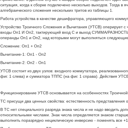
ситуация, когда к сборке подключено несколько выходов. Тогда в я
алгебраического сложения нескольких тритов из таблицы 1.
Работа устройства в качестве дешифратора, управляющего коммут
Устройство Троичного Сложения и Вычитания (УТСВ) оперирует с ч
входы Oп1 И Oп2, тактирующий вход С и выход СУММА/РАЗНОСТЬ
операнды Оп1 и Оп2, над которыми могут выполняться следующие
Сложение: Оп1 + Оп2
Вычитание-1: Оп1 - Оп2
Вычитание-2: Оп2 - Оп1
УТСВ состоит из двух узлов: входного коммутатора, реализованн
фиг. 1 слева) и сумматора ТППС (на фиг. 1 справа). Действия УТС
Функционирование УТСВ основывается на особенностях Троичной
ТС присущи два ценных свойства: естественность представления о
В ТС нет специального разряда знака числа и не надо вводить до
относительными числами. Знак числа определяется знаком старше
выполнить поразрядно нециклическую инверсию - поменять все +1 н