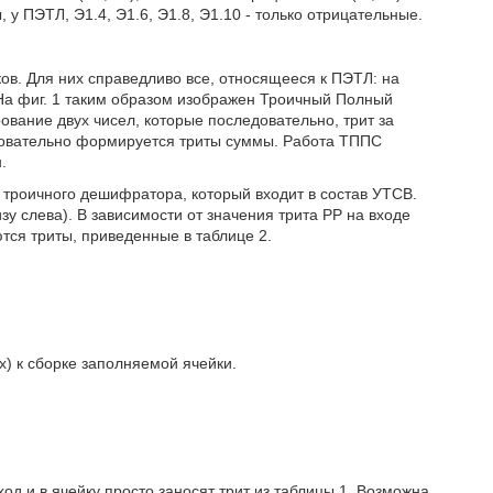
 у ПЭТЛ, Э1.4, Э1.6, Э1.8, Э1.10 - только отрицательные.
ов. Для них справедливо все, относящееся к ПЭТЛ: на
 На фиг. 1 таким образом изображен Троичный Полный
ание двух чисел, которые последовательно, трит за
довательно формируется триты суммы. Работа ТППС
.
роичного дешифратора, который входит в состав УТСВ.
у слева). В зависимости от значения трита РР на входе
ются триты, приведенные в таблице 2.
х) к сборке заполняемой ячейки.
д и в ячейку просто заносят трит из таблицы 1. Возможна