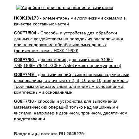
H03K19/173
- элементарными логическими схемами в
качестве составных частей
G06F7/504
- Способы и устройства для обработки
данных с воздействием на порядок их расположения
или на содержание обрабатываемых данных
(логические схемы H03K 19/00)
G06F7/50
- для сложения; для вычитания (G06F
7/49,G06F 7/544- G06F 7/556 имеют преимущество)
G06F7/49
- для вычислений, выполняемых над числами
с основанием, отличным от 2, 8, 16 или 10, например с
троичным отрицательным или мнимым основаниями,
комплексными основаниями
G06F7/38
- способы и устройства для выполнения
математических операций только над машинными
числами, например в двоичном, троичном, десятичном
представлении
Владельцы патента RU 2645279: