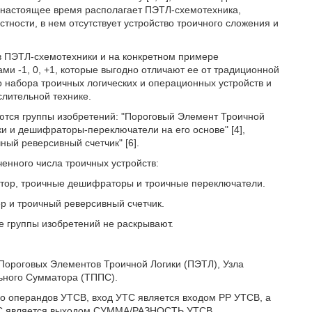
в настоящее время располагает ПЭТЛ-схемотехника,
стности, в нем отсутствует устройство троичного сложения и
в ПЭТЛ-схемотехники и на конкретном примере
и -1, 0, +1, которые выгодно отличают ее от традиционной
 набора троичных логических и операционных устройств и
слительной технике.
ются группы изобретений: "Пороговый Элемент Троичной
ики и дешифраторы-переключатели на его основе" [4],
чный реверсивный счетчик" [6].
енного числа троичных устройств:
атор, троичные дешифраторы и троичные переключатели.
ер и троичный реверсивный счетчик.
е группы изобретений не раскрывают.
 Пороговых Элементов Троичной Логики (ПЭТЛ), Узла
ьного Сумматора (ТППС).
го операндов УТСВ, вход УТС является входом РР УТСВ, а
ПС является выходом СУММА/РАЗНОСТЬ УТСВ.