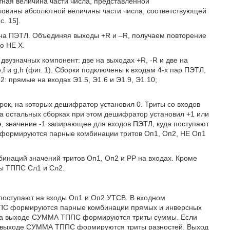
ная величина части числа, представленной
овины абсолютной величины части числа, соответствующей
. 15].
 на ПЭТЛ. Объединяя выходы +R и –R, получаем повторение
ю НЕ X.
вузначных компонент: две на выходах +R, -R и две на
e,f и g,h (фиг. 1). Сборки подключены к входам 4-х пар ПЭТЛ,
 прямые на входах Э1.5, Э1.6 и Э1.9, Э1.10;
рок, на которых дешифратор установил 0. Триты со входов
а остальных сборках при этом дешифратор установил +1 или
е, значение -1 запирающее для входов ПЭТЛ, куда поступают
и j формируются парные комбинации тритов Оп1, Оп2, НЕ Оп1
бинаций значений тритов Оп1, Оп2 и РР на входах. Кроме
ходы ТППС Сл1 и Сл2.
поступают на входы Оп1 и Оп2 УТСВ. В входном
ТППС формируются парные комбинации прямых и инверсных
и на выходе СУММА ТППС формируются триты суммы. Если
на выходе СУММА ТППС формируются триты разностей. Выход