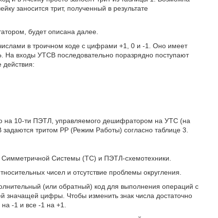
чейку заносится трит, полученный в результате
атором, будет описана далее.
ислами в троичном коде с цифрами +1, 0 и -1. Оно имеет
. На входы УТСВ последовательно поразрядно поступают
 действия:
ого на 10-ти ПЭТЛ, управляемого дешифратором на УТС (на
В задаются тритом РР (Режим Работы) согласно таблице 3.
 Симметричной Системы (ТС) и ПЭТЛ-схемотехники.
тносительных чисел и отсутствие проблемы округления.
полнительный (или обратный) код для выполнения операций с
й значащей цифры. Чтобы изменить знак числа достаточно
а -1 и все -1 на +1.