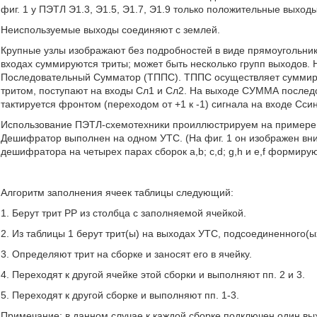
фиг. 1 у ПЭТЛ Э1.3, Э1.5, Э1.7, Э1.9 только положительные выходы,
Неиспользуемые выходы соединяют с землей.
Крупные узлы изображают без подробностей в виде прямоугольник
входах суммируются триты; может быть несколько групп выходов.
Последовательный Сумматор (ТППС). ТППС осуществляет суммиров
тритом, поступают на входы Сл1 и Сл2. На выходе СУММА после
тактируется фронтом (переходом от +1 к -1) сигнала на входе Ссин
Использование ПЭТЛ-схемотехники проиллюстрируем на примере т
Дешифратор выполнен на одном УТС. (На фиг. 1 он изображен вниз
дешифратора на четырех парах сборок a,b; c,d; g,h и e,f формиру
Алгоритм заполнения ячеек таблицы следующий:
1. Берут трит РР из столбца с заполняемой ячейкой.
2. Из таблицы 1 берут трит(ы) на выходах УТС, подсоединенного(ы
3. Определяют трит на сборке и заносят его в ячейку.
4. Переходят к другой ячейке этой сборки и выполняют пп. 2 и 3.
5. Переходят к другой сборке и выполняют пп. 1-3.
Примечание: в данном случае к каждой сборке подключен один выхо