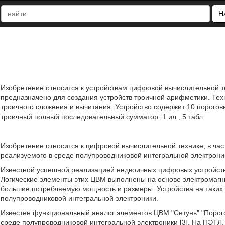
Н
Изобретение относится к устройствам цифровой вычислительной те
предназначено для создания устройств троичной арифметики. Тех
троичного сложения и вычитания. Устройство содержит 10 порогов
троичный полный последовательный сумматор. 1 ил., 5 табл.
Изобретение относится к цифровой вычислительной технике, в час
реализуемого в среде полупроводниковой интегральной электроник
Известной успешной реализацией недвоичных цифровых устройств я
Логические элементы этих ЦВМ выполнены на основе электромагнит
большие потребляемую мощность и размеры. Устройства на таких 
полупроводниковой интегральной электроники.
Известен функциональный аналог элементов ЦВМ "Сетунь" "Порог
среде полупроводниковой интегральной электроники [3]. На ПЭТЛ,