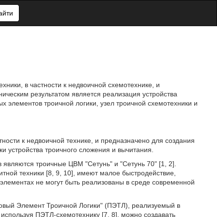
айти
хники, в частности к недвоичной схемотехнике, и
ническим результатом является реализация устройства
ых элементов троичной логики, узел троичной схемотехники и
тности к недвоичной технике, и предназначено для создания
и устройства троичного сложения и вычитания.
вляются троичные ЦВМ "Сетунь" и "Сетунь 70" [1, 2].
ной техники [8, 9, 10], имеют малое быстродействие,
элементах не могут быть реализованы в среде современной
овый Элемент Троичной Логики" (ПЭТЛ), реализуемый в
 используя ПЭТЛ-схемотехнику [7, 8], можно создавать