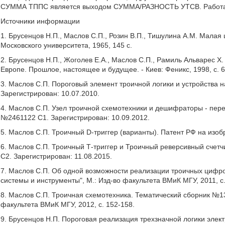
СУММА ТППС является выходом СУММА/РАЗНОСТЬ УТСВ. Работа У
Источники информации
1. Брусенцов Н.П., Маслов С.П., Розин В.П., Тишулина A.M. Малая
Московского университета, 1965, 145 с.
2. Брусенцов Н.П., Жоголев Е.А., Маслов С.П., Рамиль Альварес 
Европе. Прошлое, настоящее и будущее. - Киев: Феникс, 1998, с. 6
3. Маслов С.П. Пороговый элемент троичной логики и устройства 
Зарегистрирован: 10.07.2010.
4. Маслов С.П. Узел троичной схемотехники и дешифраторы - пер
№2461122 C1. Зарегистрирован: 10.09.2012.
5. Маслов С.П. Троичный D-триггер (варианты). Патент РФ на изо
6. Маслов С.П. Троичный Т-триггер и Троичный реверсивный счет
С2. Зарегистрирован: 11.08.2015.
7. Маслов С.П. Об одной возможности реализации троичных цифр
системы и инструменты", М.: Изд-во факультета ВМиК МГУ, 2011, с.
8. Маслов С.П. Троичная схемотехника. Тематический сборник №1
факультета ВМиК МГУ, 2012, с. 152-158.
9. Брусенцов Н.П. Пороговая реализация трехзначной логики элек