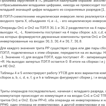
Проблема округления в ТС решается наилучшим образом: абсолют
отбрасываемыми младшими цифрами, никогда не превосходит пол
младшей значащей цифре младшего из сохраняемых разрядов [1, с
В ПЭТЛ-схемотехнике нециклическая инверсия легко реализуется
входного трита X, объединяя +L и –L, - его нециклическую инверси
Операнды Oп1 и Оп2 на ПЭТЛ Э1.1 и Э1.2 разделяются на 4 пары д
выходах +L, -L. Компоненты поступают на 4 пары сборок: a,b; c,d; 
на которых формируются двузначные компоненты тритов Oп1 и Оп2:
инвертированные на входах Э1.3, Э1.4 и Э1.7, Э1.8.
Для каждого значения трита РР существуют одна или две пары сбо
ПЭТЛ, подключенных к этим сборкам, передаются на их выходы. Н
-1. Значение +1 для входов ПЭТЛ, куда поступают -R - запирающе
+R. На выходах запертых ПЭТЛ остается 0. В итоге на сборках i 
и НЕ Оп2.
Таблицы 4 и 5 иллюстрируют работу УТСВ для всех вариантов ком
сборок а, b, с, d, е, f, g и h в таблицах фигурируют сборки j, i и в
Триты операндов последовательно, начиная с младшего разряда, 
коммутаторе происходит их коммутация и на входах Сл1 и Сл2 
тритов Оп1 и Оп2. Если РР=0, оба операнда не инвертированы 
РР#0, один операнд не инвертирован, а другой инвертирован и 