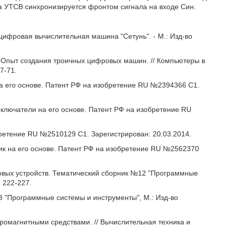
ТСВ синхронизируется фронтом сигнала на входе Син.
 цифровая вычислительная машина "Сетунь". - М.: Изд-во
X. Опыт создания троичных цифровых машин. // Компьютеры в
7-71.
на его основе. Патент РФ на изобретение RU №2394366 С1.
еключатели на его основе. Патент РФ на изобретение RU
бретение RU №2510129 C1. Зарегистрирован: 20.03.2014.
чик на его основе. Патент РФ на изобретение RU №2562370
овых устройств. Тематический сборник №12 "Программные
 222-227.
3 "Программные системы и инструменты", М.: Изд-во
тромагнитными средствами. // Вычислительная техника и