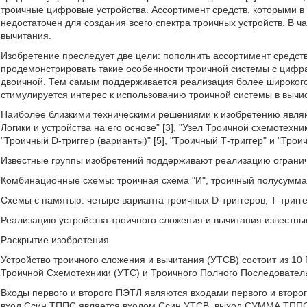
троичные цифровые устройства. Ассортимент средств, которыми 
недостаточен для создания всего спектра троичных устройств. В ча
вычитания.
Изобретение преследует две цели: пополнить ассортимент средст
продемонстрировать такие особенности троичной системы с цифрам
двоичной. Тем самым поддерживается реализация более широкого
стимулируется интерес к использованию троичной системы в вычи
Наиболее близкими техническими решениями к изобретению явля
Логики и устройства на его основе" [3], "Узел Троичной схемотехн
"Троичный D-триггер (варианты)" [5], "Троичный Т-триггер" и "Трои
Известные группы изобретений поддерживают реализацию огранич
Комбинационные схемы: троичная схема "И", троичный полусумм
Схемы с памятью: четыре варианта троичных D-триггеров, Т-тригг
Реализацию устройства троичного сложения и вычитания известны
Раскрытие изобретения
Устройство троичного сложения и вычитания (УТСВ) состоит из 10
Троичной Схемотехники (УТС) и Троичного Полного Последовател
Входы первого и второго ПЭТЛ являются входами первого и второ
вход Ссин ТППС является входом Ссин УТСВ, выход СУММА ТП