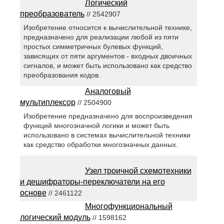
Логический
преобразователь
// 2542907
Изобретение относится к вычислительной технике,
предназначено для реализации любой из пяти
простых симметричных булевых функций,
зависящих от пяти аргументов - входных двоичных
сигналов, и может быть использовано как средство
преобразования кодов.
Аналоговый
мультиплексор
// 2504900
Изобретение предназначено для воспроизведения
функций многозначной логики и может быть
использовано в системах вычислительной техники
как средство обработки многозначных данных.
Узел троичной схемотехники
и дешифраторы-переключатели на его
основе
// 2461122
Многофункциональный
логический модуль
// 1598162