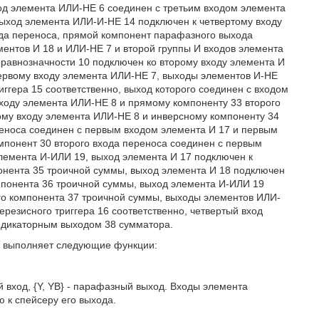
од элемента ИЛИ-НЕ 6 соединен с третьим входом элемента
выход элемента ИЛИ-И-НЕ 14 подключен к четвертому входу
ода переноса, прямой компонент парафазного выхода
ентов И 18 и ИЛИ-НЕ 7 и второй группы И входов элемента
равнозначности 10 подключен ко второму входу элемента И
первому входу элемента ИЛИ-НЕ 7, выходы элементов И-НЕ
иггера 15 соответственно, выход которого соединен с входом
ходу элемента ИЛИ-НЕ 8 и прямому компоненту 33 второго
ому входу элемента ИЛИ-НЕ 8 и инверсному компоненту 34
реноса соединен с первым входом элемента И 17 и первым
мпонент 30 второго входа переноса соединен с первым
лемента И-ИЛИ 19, выход элемента И 17 подключен к
онента 35 троичной суммы, выход элемента И 18 подключен
мпонента 36 троичной суммы, выход элемента И-ИЛИ 19
го компонента 37 троичной суммы, выходы элементов ИЛИ-
ерезисного триггера 16 соответственно, четвертый вход
индикаторным выходом 38 сумматора.
и выполняет следующие функции:
й вход, {Y, YB} - парафазный выход. Входы элемента
 к спейсеру его выхода.