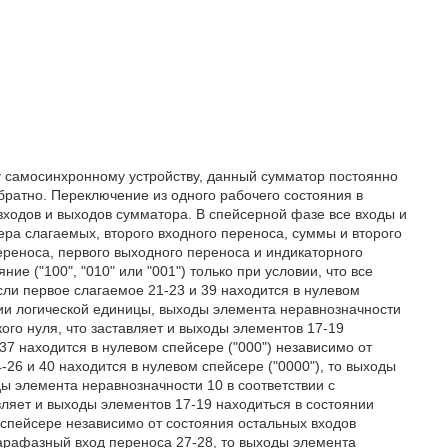
 самосинхронному устройству, данный сумматор постоянно
братно. Переключение из одного рабочего состояния в
входов и выходов сумматора. В спейсерной фазе все входы и
ра слагаемых, второго входного переноса, суммы и второго
переноса, первого выходного переноса и индикаторного
е ("100", "010" или "001") только при условии, что все
ли первое слагаемое 21-23 и 39 находится в нулевом
янии логической единицы, выходы элемента неравнозначности
кого нуля, что заставляет и выходы элементов 17-19
-37 находится в нулевом спейсере ("000") независимо от
26 и 40 находится в нулевом спейсере ("0000"), то выходы
ды элемента неравнозначности 10 в соответствии с
вляет и выходы элементов 17-19 находиться в состоянии
м спейсере независимо от состояния остальных входов
парафазный вход переноса 27-28, то выходы элемента