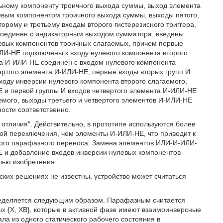
льному компоненту троичного выхода суммы, выход элемента
евым компонентом троичного выхода суммы, выходы пятого,
орому и третьему входам второго гистерезисного триггера,
 соединен с индикаторным выходом сумматора, введены
левых компонентов троичных слагаемых, причем первые
ИЛИ-НЕ подключены к входу нулевого компонента второго
та И-ИЛИ-НЕ соединен с входом нулевого компонента
вертого элемента И-ИЛИ-НЕ, первые входы вторых групп И
ходу инверсии нулевого компонента второго слагаемого,
Е и первой группы И входов четвертого элемента И-ИЛИ-НЕ
емого, выходы третьего и четвертого элементов И-ИЛИ-НЕ
ости соответственно.
отличия". Действительно, в прототипе используются более
 переключения, чем элементы И-ИЛИ-НЕ, что приводит к
ого парафазного переноса. Замена элементов ИЛИ-И-ИЛИ-
и добавление входов инверсии нулевых компонентов
лью изобретения.
ских решениях не известны, устройство может считаться
пределяется следующим образом. Парафазным считается
х {X, ХВ}, которые в активной фазе имеют взаимоинверсные
ала из одного статического рабочего состояния в