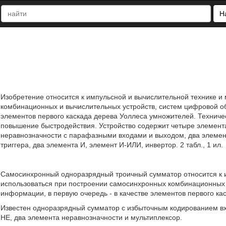
Н
Изобретение относится к импульсной и вычислительной технике и
комбинационных и вычислительных устройств, систем цифровой об
элементов первого каскада дерева Уоллеса умножителей. Техниче
повышение быстродействия. Устройство содержит четыре элемент
неравнозначности с парафазными входами и выходом, два элемен
триггера, два элемента И, элемент И-ИЛИ, инвертор. 2 табл., 1 ил.
Самосинхронный одноразрядный троичный сумматор относится к и
использоваться при построении самосинхронных комбинационных 
информации, в первую очередь - в качестве элементов первого ка
Известен одноразрядный сумматор с избыточным кодированием вхо
НЕ, два элемента неравнозначности и мультиплексор.