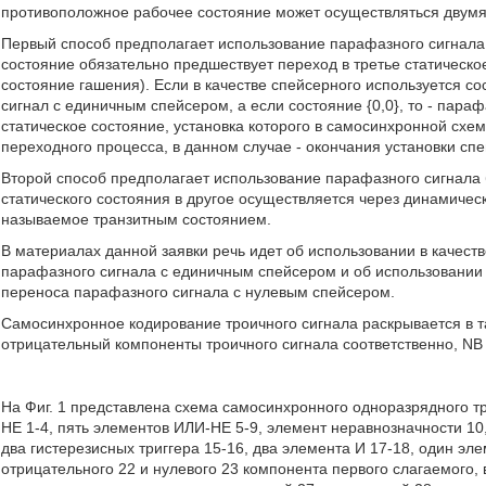
противоположное рабочее состояние может осуществляться двумя
Первый способ предполагает использование парафазного сигнала
состояние обязательно предшествует переход в третье статическо
состояние гашения). Если в качестве спейсерного используется сос
сигнал с единичным спейсером, а если состояние {0,0}, то - пар
статическое состояние, установка которого в самосинхронной сх
переходного процесса, в данном случае - окончания установки сп
Второй способ предполагает использование парафазного сигнала 
статического состояния в другое осуществляется через динамическо
называемое транзитным состоянием.
В материалах данной заявки речь идет об использовании в качест
парафазного сигнала с единичным спейсером и об использовании в
переноса парафазного сигнала с нулевым спейсером.
Самосинхронное кодирование троичного сигнала раскрывается в та
отрицательный компоненты троичного сигнала соответственно, NB 
На Фиг. 1 представлена схема самосинхронного одноразрядного 
НЕ 1-4, пять элементов ИЛИ-НЕ 5-9, элемент неравнозначности 10
два гистерезисных триггера 15-16, два элемента И 17-18, один эл
отрицательного 22 и нулевого 23 компонента первого слагаемого, 