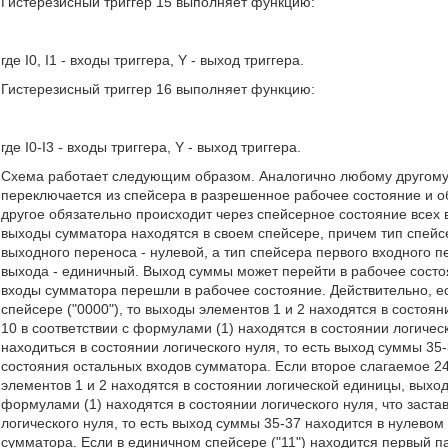
Гистерезисный триггер 15 выполняет функцию:
где I0, I1 - входы триггера, Y - выход триггера.
Гистерезисный триггер 16 выполняет функцию:
где I0-I3 - входы триггера, Y - выход триггера.
Схема работает следующим образом. Аналогично любому другому
переключается из спейсера в разрешенное рабочее состояние и о
другое обязательно происходит через спейсерное состояние всех 
выходы сумматора находятся в своем спейсере, причем тип спейсе
выходного переноса - нулевой, а тип спейсера первого входного 
выхода - единичный. Выход суммы может перейти в рабочее состояни
входы сумматора перешли в рабочее состояние. Действительно, ес
спейсере ("0000"), то выходы элементов 1 и 2 находятся в состо
10 в соответствии с формулами (1) находятся в состоянии логичес
находиться в состоянии логического нуля, то есть выход суммы 35
состояния остальных входов сумматора. Если второе слагаемое 24-
элементов 1 и 2 находятся в состоянии логической единицы, выхо
формулами (1) находятся в состоянии логического нуля, что заста
логического нуля, то есть выход суммы 35-37 находится в нулево
сумматора. Если в единичном спейсере ("11") находится первый 