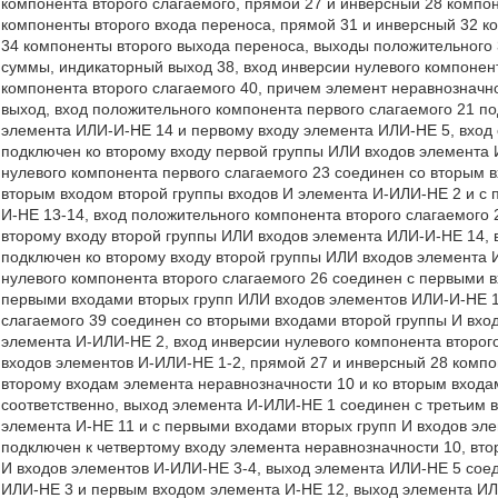
компонента второго слагаемого, прямой 27 и инверсный 28 компо
компоненты второго входа переноса, прямой 31 и инверсный 32 к
34 компоненты второго выхода переноса, выходы положительного 3
суммы, индикаторный выход 38, вход инверсии нулевого компонент
компонента второго слагаемого 40, причем элемент неравнознач
выход, вход положительного компонента первого слагаемого 21 п
элемента ИЛИ-И-НЕ 14 и первому входу элемента ИЛИ-НЕ 5, вход 
подключен ко второму входу первой группы ИЛИ входов элемента 
нулевого компонента первого слагаемого 23 соединен со вторым 
вторым входом второй группы входов И элемента И-ИЛИ-НЕ 2 и с
И-НЕ 13-14, вход положительного компонента второго слагаемого 
второму входу второй группы ИЛИ входов элемента ИЛИ-И-НЕ 14, 
подключен ко второму входу второй группы ИЛИ входов элемента 
нулевого компонента второго слагаемого 26 соединен с первыми 
первыми входами вторых групп ИЛИ входов элементов ИЛИ-И-НЕ 13
слагаемого 39 соединен со вторыми входами второй группы И вхо
элемента И-ИЛИ-НЕ 2, вход инверсии нулевого компонента второг
входов элементов И-ИЛИ-НЕ 1-2, прямой 27 и инверсный 28 компо
второму входам элемента неравнозначности 10 и ко вторым входа
соответственно, выход элемента И-ИЛИ-НЕ 1 соединен с третьим 
элемента И-НЕ 11 и с первыми входами вторых групп И входов эл
подключен к четвертому входу элемента неравнозначности 10, вт
И входов элементов И-ИЛИ-НЕ 3-4, выход элемента ИЛИ-НЕ 5 соед
ИЛИ-НЕ 3 и первым входом элемента И-НЕ 12, выход элемента ИЛ