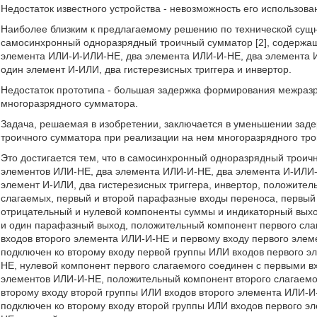
Недостаток известного устройства - невозможность его использов
Наиболее близким к предлагаемому решению по технической сущно
самосинхронный одноразрядный троичный сумматор [2], содержащ
элемента ИЛИ-И-ИЛИ-НЕ, два элемента ИЛИ-И-НЕ, два элемента И
один элемент И-ИЛИ, два гистерезисных триггера и инвертор.
Недостаток прототипа - большая задержка формирования межразр
многоразрядного сумматора.
Задача, решаемая в изобретении, заключается в уменьшении за
троичного сумматора при реализации на нем многоразрядного тро
Это достигается тем, что в самосинхронный одноразрядный троич
элементов ИЛИ-НЕ, два элемента ИЛИ-И-НЕ, два элемента И-ИЛИ-
элемент И-ИЛИ, два гистерезисных триггера, инвертор, положите
слагаемых, первый и второй парафазные входы переноса, первый
отрицательный и нулевой компоненты суммы и индикаторный выхо
и один парафазный выход, положительный компонент первого сла
входов второго элемента ИЛИ-И-НЕ и первому входу первого элем
подключен ко второму входу первой группы ИЛИ входов первого э
НЕ, нулевой компонент первого слагаемого соединен с первыми в
элементов ИЛИ-И-НЕ, положительный компонент второго слагаемо
второму входу второй группы ИЛИ входов второго элемента ИЛИ-И
подключен ко второму входу второй группы ИЛИ входов первого э