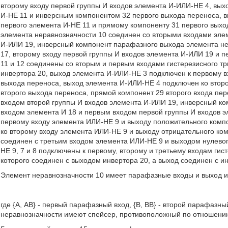
второму входу первой группы И входов элемента И-ИЛИ-НЕ 4, вых
И-НЕ 11 и инверсным компонентом 32 первого выхода переноса, 
первого элемента И-НЕ 11 и прямому компоненту 31 первого вых
элемента неравнозначности 10 соединен со вторыми входами элем
И-ИЛИ 19, инверсный компонент парафазного выхода элемента не
17, второму входу первой группы И входов элемента И-ИЛИ 19 и 
11 и 12 соединены со вторым и первым входами гистерезисного тр
инвертора 20, выход элемента И-ИЛИ-НЕ 3 подключен к первому в
выхода переноса, выход элемента И-ИЛИ-НЕ 4 подключен ко втор
второго выхода переноса, прямой компонент 29 второго входа пе
входом второй группы И входов элемента И-ИЛИ 19, инверсный ко
входом элемента И 18 и первым входом первой группы И входов э
первому входу элемента ИЛИ-НЕ 9 и выходу положительного комп
ко второму входу элемента ИЛИ-НЕ 9 и выходу отрицательного ко
соединен с третьим входом элемента ИЛИ-НЕ 9 и выходом нулево
НЕ 9, 7 и 8 подключены к первому, второму и третьему входам гист
которого соединен с выходом инвертора 20, а выход соединен с 
Элемент неравнозначности 10 имеет парафазные входы и выход 
где {А, АВ} - первый парафазный вход, {B, ВВ} - второй парафазны
неравнозначности имеют спейсер, противоположный по отношению