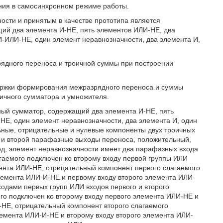
ания в самосинхронном режиме работы.
сти и принятым в качестве прототипа является
ий два элемента И-НЕ, пять элементов ИЛИ-НЕ, два
-ИЛИ-НЕ, один элемент неравнозначности, два элемента И,
ядного переноса и троичной суммы при построении
держки формирования межразрядного переноса и суммы
ичного сумматора и умножителя.
ный сумматор, содержащий два элемента И-НЕ, пять
НЕ, один элемент неравнозначности, два элемента И, один
льные, отрицательные и нулевые компоненты двух троичных
 и второй парафазные выходы переноса, положительный,
д, элемент неравнозначности имеет два парафазных входа
гаемого подключен ко второму входу первой группы ИЛИ
ента ИЛИ-НЕ, отрицательный компонент первого слагаемого
лемента ИЛИ-И-НЕ и первому входу второго элемента ИЛИ-
ходами первых групп ИЛИ входов первого и второго
го подключен ко второму входу первого элемента ИЛИ-НЕ и
-НЕ, отрицательный компонент второго слагаемого
лемента ИЛИ-И-НЕ и второму входу второго элемента ИЛИ-