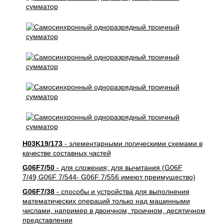
H03K19/173
- элементарными логическими схемами в
качестве составных частей
G06F7/50
- для сложения; для вычитания (G06F
7/49,G06F 7/544- G06F 7/556 имеют преимущество)
G06F7/38
- способы и устройства для выполнения
математических операций только над машинными
числами, например в двоичном, троичном, десятичном
представлении