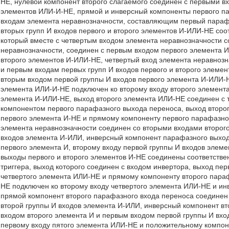
НЕ, нулевой компонент второго слагаемого соединен с первыми вх
элементов ИЛИ-И-НЕ, прямой и инверсный компоненты первого па
входам элемента неравнозначности, составляющим первый парафа
вторых групп И входов первого и второго элементов И-ИЛИ-НЕ соо
который вместе с четвертым входом элемента неравнозначности 
неравнозначности, соединен с первым входом первого элемента И
второго элементов И-ИЛИ-НЕ, четвертый вход элемента неравнозн
и первым входам первых групп И входов первого и второго элеме
вторым входом первой группы И входов первого элемента И-ИЛИ-Н
элемента ИЛИ-И-НЕ подключен ко второму входу второго элемента
элемента И-ИЛИ-НЕ, выход второго элемента ИЛИ-НЕ соединен с 
компонентом первого парафазного выхода переноса, выход второ
первого элемента И-НЕ и прямому компоненту первого парафазно
элемента неравнозначности соединен со вторыми входами второго
входов элемента И-ИЛИ, инверсный компонент парафазного выход
первого элемента И, второму входу первой группы И входов элем
выходы первого и второго элементов И-НЕ соединены соответстве
триггера, выход которого соединен с входом инвертора, выход пе
четвертого элемента ИЛИ-НЕ и прямому компоненту второго пара
НЕ подключен ко второму входу четвертого элемента ИЛИ-НЕ и ин
прямой компонент второго парафазного входа переноса соединен
второй группы И входов элемента И-ИЛИ, инверсный компонент в
входом второго элемента И и первым входом первой группы И вхо
первому входу пятого элемента ИЛИ-НЕ и положительному компон