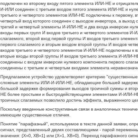
подключен ко второму входу пятого элемента ИЛИ-НЕ и отрицате
И-ИЛИ соединен с третьим входом пятого элемента ИЛИ-НЕ и нул
третьего и четвертого элементов ИЛИ-НЕ подключены к первому, вт
четвертый вход которого соединен с выходом инвертора, а выход
третий и четвертый элементы И-ИЛИ-НЕ и два входа инверсии ну
входы первых групп И входов третьего и четвертого элементов И-
слагаемого, второй вход первой группы И входов третьего элемен
первого слагаемого и вторым входом второй группы И входов чет
входов третьего и четвертого элементов И-ИЛИ-НЕ подключены к в
вторые входы второй группы И входов третьего элемента И-ИЛИ-Н
соединены с входом инверсии нулевого компонента первого слага
соединены с третьим и четвертым входами элемента неравнозначн
Предлагаемое устройство удовлетворяет критерию "существенные 
сложные элементы ИЛИ-И-ИЛИ-НЕ, обладающие большей задержкой
большой задержке формирования выходов троичной суммы и втор
НЕ более простыми и быстродействующими элементами И-ИЛИ-НЕ 
троичных слагаемых позволило достичь эффекта, выраженного це
Поскольку введенные конструктивные связи в аналогичных техниче
имеющим существенные отличия.
Понятие "парафазный", используемое в тексте данной заявки, о
сигнал, представленный двумя составляющими - парой переменны
значения: {Х=0, ХВ=1} или {Х=1, ХВ=0}. Переход парафазного сигн