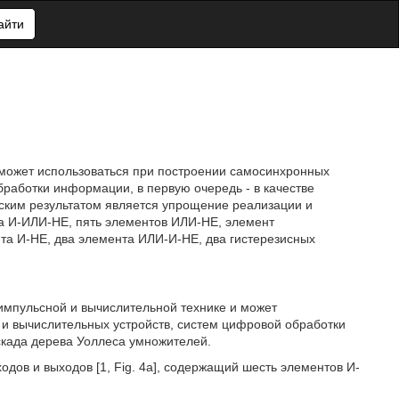
айти
 может использоваться при построении самосинхронных
работки информации, в первую очередь - в качестве
ским результатом является упрощение реализации и
а И-ИЛИ-НЕ, пять элементов ИЛИ-НЕ, элемент
та И-НЕ, два элемента ИЛИ-И-НЕ, два гистерезисных
мпульсной и вычислительной технике и может
и вычислительных устройств, систем цифровой обработки
скада дерева Уоллеса умножителей.
дов и выходов [1, Fig. 4а], содержащий шесть элементов И-