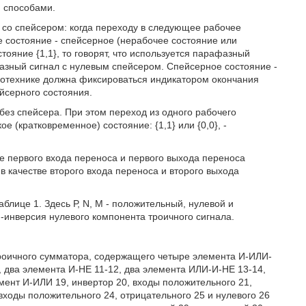
 способами.
 со спейсером: когда переходу в следующее рабочее
е состояние - спейсерное (нерабочее состояние или
тояние {1,1}, то говорят, что используется парафазный
афазный сигнал с нулевым спейсером. Спейсерное состояние -
емотехнике должна фиксироваться индикатором окончания
ейсерного состояния.
без спейсера. При этом переход из одного рабочего
е (кратковременное) состояние: {1,1} или {0,0}, -
ве первого входа переноса и первого выхода переноса
 качестве второго входа переноса и второго выхода
блице 1. Здесь Р, N, М - положительный, нулевой и
-инверсия нулевого компонента троичного сигнала.
троичного сумматора, содержащего четыре элемента И-ИЛИ-
, два элемента И-НЕ 11-12, два элемента ИЛИ-И-НЕ 13-14,
емент И-ИЛИ 19, инвертор 20, входы положительного 21,
входы положительного 24, отрицательного 25 и нулевого 26