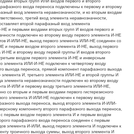
одами вторых групп ИЛИ входов первого и второго
рафазного входа переноса подключены к первому и второму
зный вход элемента неравнозначности, и ко вторым входам
тветственно, третий вход элемента неравнозначности,
составляет второй парафазный вход элемента
-НЕ и первыми входами вторых групп И входов первого и
ачности подключен ко второму входу первого элемента И-НЕ
нтов И-ИЛИ-НЕ, выход первого элемента ИЛИ-НЕ соединен со
Е и первым входом второго элемента И-НЕ, выход первого
 И-НЕ и второму входу первой группы И входов второго
третьим входом первого элемента И-НЕ и инверсным
го элемента ИЛИ-И-НЕ подключен к четвертому входу
го выхода переноса, прямой компонент парафазного выхода
 элемента И, третьего элемента ИЛИ-НЕ и второй группы И
а элемента неравнозначности подключен ко второму входу
ента И-ИЛИ и первому входу третьего элемента ИЛИ-НЕ,
нно со вторым и первым входами первого гистерезисного
рвого элемента И-ИЛИ-НЕ подключен к первому входу
фазного выхода переноса, выход второго элемента И-ИЛИ-
версному компоненту второго парафазного выхода переноса,
 с первым входом первого элемента И и первым входом
торого парафазного входа переноса соединен с первым
дов элемента И-ИЛИ, выход первого элемента И подключен к
енту троичного выхода суммы, выход второго элемента И