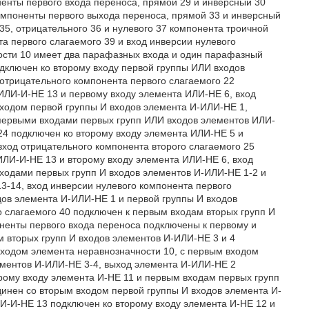
ненты первого входа переноса, прямой 29 и инверсный 30
омпоненты первого выхода переноса, прямой 33 и инверсный
5, отрицательного 36 и нулевого 37 компонента троичной
а первого слагаемого 39 и вход инверсии нулевого
ности 10 имеет два парафазных входа и один парафазный
одключен ко второму входу первой группы ИЛИ входов
отрицательного компонента первого слагаемого 22
ИЛИ-И-НЕ 13 и первому входу элемента ИЛИ-НЕ 6, вход
входом первой группы И входов элемента И-ИЛИ-НЕ 1,
 первыми входами первых групп ИЛИ входов элементов ИЛИ-
24 подключен ко второму входу элемента ИЛИ-НЕ 5 и
вход отрицательного компонента второго слагаемого 25
ИЛИ-И-НЕ 13 и второму входу элемента ИЛИ-НЕ 6, вход
входами первых групп И входов элементов И-ИЛИ-НЕ 1-2 и
-14, вход инверсии нулевого компонента первого
дов элемента И-ИЛИ-НЕ 1 и первой группы И входов
о слагаемого 40 подключен к первым входам вторых групп И
ненты первого входа переноса подключены к первому и
м вторых групп И входов элементов И-ИЛИ-НЕ 3 и 4
входом элемента неравнозначности 10, с первым входом
ементов И-ИЛИ-НЕ 3-4, выход элемента И-ИЛИ-НЕ 2
орому входу элемента И-НЕ 11 и первым входам первых групп
инен со вторым входом первой группы И входов элемента И-
И-И-НЕ 13 подключен ко второму входу элемента И-НЕ 12 и