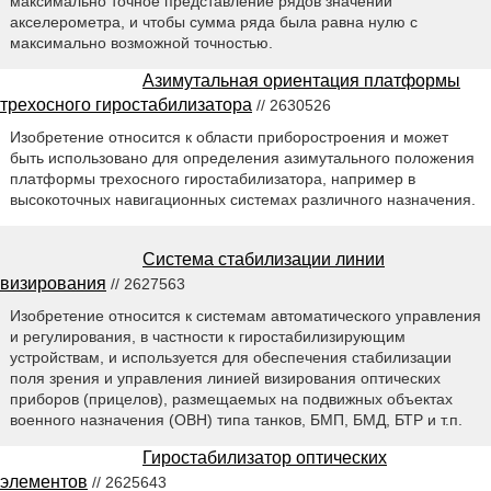
максимально точное представление рядов значений
акселерометра, и чтобы сумма ряда была равна нулю с
максимально возможной точностью.
Азимутальная ориентация платформы
трехосного гиростабилизатора
// 2630526
Изобретение относится к области приборостроения и может
быть использовано для определения азимутального положения
платформы трехосного гиростабилизатора, например в
высокоточных навигационных системах различного назначения.
Система стабилизации линии
визирования
// 2627563
Изобретение относится к системам автоматического управления
и регулирования, в частности к гиростабилизирующим
устройствам, и используется для обеспечения стабилизации
поля зрения и управления линией визирования оптических
приборов (прицелов), размещаемых на подвижных объектах
военного назначения (ОВН) типа танков, БМП, БМД, БТР и т.п.
Гиростабилизатор оптических
элементов
// 2625643