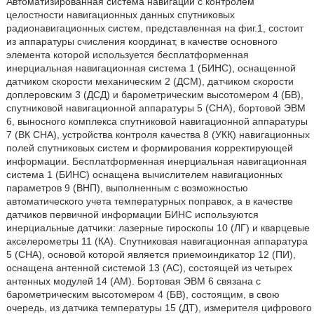
Автоматизированная система навигации с контролем
целостности навигационных данных спутниковых
радионавигационных систем, представленная на фиг.1, состоит
из аппаратуры счисления координат, в качестве основного
элемента которой используется бесплатформенная
инерциальная навигационная система 1 (БИНС), оснащенной
датчиком скорости механическим 2 (ДСМ), датчиком скорости
доплеровским 3 (ДСД) и барометрическим высотомером 4 (БВ),
спутниковой навигационной аппаратуры 5 (СНА), бортовой ЭВМ
6, выносного комплекса спутниковой навигационной аппаратуры
7 (ВК СНА), устройства контроля качества 8 (УКК) навигационных
полей спутниковых систем и формирования корректирующей
информации. Бесплатформенная инерциальная навигационная
система 1 (БИНС) оснащена вычислителем навигационных
параметров 9 (ВНП), выполненным с возможностью
автоматического учета температурных поправок, а в качестве
датчиков первичной информации БИНС используются
инерциальные датчики: лазерные гироскопы 10 (ЛГ) и кварцевые
акселерометры 11 (КА). Спутниковая навигационная аппаратура
5 (СНА), основой которой является приемоиндикатор 12 (ПИ),
оснащена антенной системой 13 (АС), состоящей из четырех
антенных модулей 14 (AM). Бортовая ЭВМ 6 связана с
барометрическим высотомером 4 (БВ), состоящим, в свою
очередь, из датчика температуры 15 (ДТ), измерителя цифрового