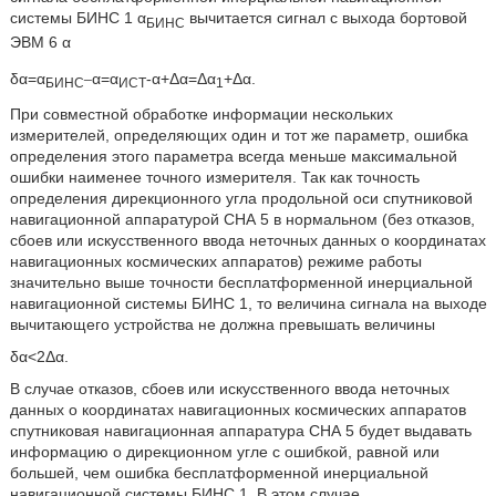
системы БИНС 1 α
вычитается сигнал с выхода бортовой
БИНС
ЭВМ 6 α
_
δα=α
α=α
-α+Δα=Δα
+Δα.
БИНС
ИСТ
1
При совместной обработке информации нескольких
измерителей, определяющих один и тот же параметр, ошибка
определения этого параметра всегда меньше максимальной
ошибки наименее точного измерителя. Так как точность
определения дирекционного угла продольной оси спутниковой
навигационной аппаратурой СНА 5 в нормальном (без отказов,
сбоев или искусственного ввода неточных данных о координатах
навигационных космических аппаратов) режиме работы
значительно выше точности бесплатформенной инерциальной
навигационной системы БИНС 1, то величина сигнала на выходе
вычитающего устройства не должна превышать величины
δα<2Δα.
В случае отказов, сбоев или искусственного ввода неточных
данных о координатах навигационных космических аппаратов
спутниковая навигационная аппаратура СНА 5 будет выдавать
информацию о дирекционном угле с ошибкой, равной или
большей, чем ошибка бесплатформенной инерциальной
навигационной системы БИНС 1. В этом случае