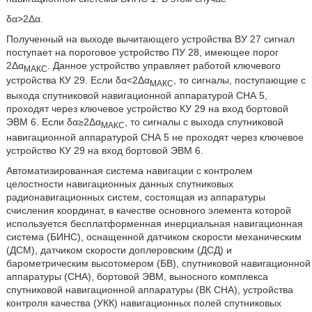
δα>2Δα.
Полученный на выходе вычитающего устройства ВУ 27 сигнал
поступает на пороговое устройство ПУ 28, имеющее порог
2Δα
. Данное устройство управляет работой ключевого
МАКС
устройства КУ 29. Если δα<2Δα
, то сигналы, поступающие с
МАКС
выхода спутниковой навигационной аппаратурой СНА 5,
проходят через ключевое устройство КУ 29 на вход бортовой
ЭВМ 6. Если δα≥2Δα
, то сигналы с выхода спутниковой
МАКС
навигационной аппаратурой СНА 5 не проходят через ключевое
устройство КУ 29 на вход бортовой ЭВМ 6.
Автоматизированная система навигации с контролем
целостности навигационных данных спутниковых
радионавигационных систем, состоящая из аппаратуры
счисления координат, в качестве основного элемента которой
используется бесплатформенная инерциальная навигационная
система (БИНС), оснащенной датчиком скорости механическим
(ДСМ), датчиком скорости доплеровским (ДСД) и
барометрическим высотомером (БВ), спутниковой навигационной
аппаратуры (СНА), бортовой ЭВМ, выносного комплекса
спутниковой навигационной аппаратуры (ВК СНА), устройства
контроля качества (УКК) навигационных полей спутниковых