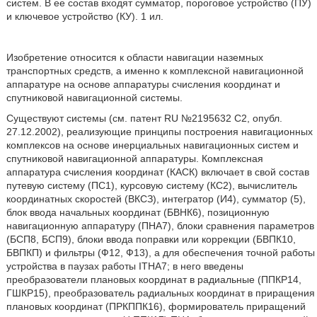
систем. В ее состав входят сумматор, пороговое устройство (ПУ)
и ключевое устройство (КУ). 1 ил.
Изобретение относится к области навигации наземных
транспортных средств, а именно к комплексной навигационной
аппаратуре на основе аппаратуры счисления координат и
спутниковой навигационной системы.
Существуют системы (см. патент RU №2195632 С2, опубл.
27.12.2002), реализующие принципы построения навигационных
комплексов на основе инерциальных навигационных систем и
спутниковой навигационной аппаратуры. Комплексная
аппаратура счисления координат (КАСК) включает в свой состав
путевую систему (ПС1), курсовую систему (КС2), вычислитель
координатных скоростей (ВКСЗ), интегратор (И4), сумматор (5),
блок ввода начальных координат (БВНК6), позиционную
навигационную аппаратуру (ПНА7), блоки сравнения параметров
(БСП8, БСП9), блоки ввода поправки или коррекции (БВПК10,
БВПКП) и фильтры (Ф12, Ф13), а для обеспечения точной работы
устройства в паузах работы ITHA7; в него введены
преобразователи плановых координат в радиальные (ППКР14,
ГШКР15), преобразователь радиальных координат в приращения
плановых координат (ПРКППК16), формирователь приращений