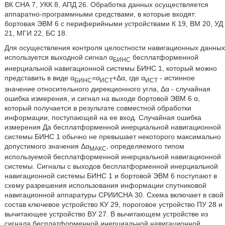
ВК СНА 7, УКК 8, АПД 26. Обработка данных осуществляется
аппаратно-программными средствами, в которые входят:
бортовая ЭВМ 6 с периферийными устройствами К 19, ВМ 20, УД
21, МГИ 22, БС 18.
Для осуществления контроля целостности навигационных данных
используется выходной сигнал α
бесплатформенной
БИНС
инерциальной навигационной системы БИНС 1, который можно
представить в виде α
=α
+Δα, где α
- истинное
БИНС
ИСТ
ИСТ
значение относительного дирекционного угла, Δα - случайная
ошибка измерения, и сигнал на выходе бортовой ЭВМ 6 α,
который получается в результате совместной обработки
информации, поступающей на ее вход. Случайная ошибка
измерения Да бесплатформенной инерциальной навигационной
системы БИНС 1 обычно не превышает некоторого максимально
допустимого значения Δα
, определяемого типом
МАКС
используемой бесплатформенной инерциальной навигационной
системы. Сигналы с выходов бесплатформенной инерциальной
навигационной системы БИНС 1 и бортовой ЭВМ 6 поступают в
схему разрешения использования информации спутниковой
навигационной аппаратуры СРИИСНА 30. Схема включает в свой
состав ключевое устройство КУ 29, пороговое устройство ПУ 28 и
вычитающее устройство ВУ 27. В вычитающем устройстве из
сигнала бесплатформенной инерциальной навигационной