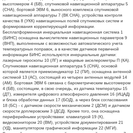
высотомером 4 (БВ), спутниковой навигационной аппаратуры 5
(СНА), бортовой ЭВМ 6, выносного комплекса спутниковой
навигационной аппаратуры 7 (ВК СНА), устройства контроля
качества 8 (УКК) навигационных полей спутниковых систем и
формирования корректирующей информации.
Бесплатформенная инерциальная навигационная система 1
(БИНС) оснащена вычислителем навигационных параметров 9
(ВНП), выполненным с возможностью автоматического учета
температурных поправок, а в качестве датчиков первичной
информации БИНС используются инерциальные датчики:
лазерные гироскопы 10 (ЛГ) и кварцевые акселерометры П (КА).
Спутниковая навигационная аппаратура 5 (СНА), основой
которой является приемоиндикатор 12 (ПИ), оснащена антенной
системой 13 (АС), состоящей из четырех антенных модулей 14
(AM). Бортовая ЭВМ 6 связана с барометрическим высотомером
4 (БВ), состоящим, в свою очередь, из датчика температуры 15
(ДТ), измерителя цифрового атмосферного давления 16 (ИЦАД)
и блока обработки данных 17 (БОД), а через блок согласования
18 (БС) - с датчиком скорости механическим 2 (ДСМ) и датчиком
скорости доплеровским 3 (ДСД). Кроме того, она оснащена
периферийными устройствами: клавиатурой 19 (К),
видеомонитором 20 (ВМ), устройством документирования 21
(УД), манипулятором графической информации 22 (МГИ).