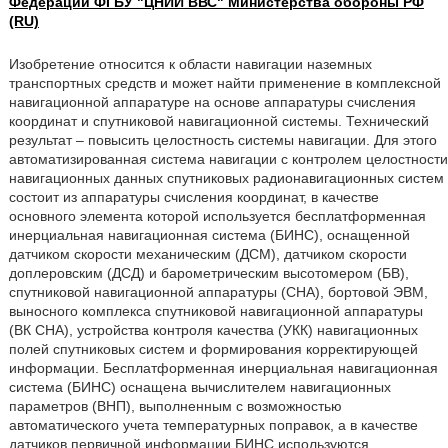
Федерации ФГБУ "ЦНИИ ВВС" Министерства обороны РФ
(RU)
Изобретение относится к области навигации наземных
транспортных средств и может найти применение в комплексной
навигационной аппаратуре на основе аппаратуры счисления
координат и спутниковой навигационной системы. Технический
результат – повысить целостность системы навигации. Для этого
автоматизированная система навигации с контролем целостности
навигационных данных спутниковых радионавигационных систем
состоит из аппаратуры счисления координат, в качестве
основного элемента которой используется бесплатформенная
инерциальная навигационная система (БИНС), оснащенной
датчиком скорости механическим (ДСМ), датчиком скорости
доплеровским (ДСД) и барометрическим высотомером (БВ),
спутниковой навигационной аппаратуры (СНА), бортовой ЭВМ,
выносного комплекса спутниковой навигационной аппаратуры
(ВК СНА), устройства контроля качества (УКК) навигационных
полей спутниковых систем и формирования корректирующей
информации. Бесплатформенная инерциальная навигационная
система (БИНС) оснащена вычислителем навигационных
параметров (ВНП), выполненным с возможностью
автоматического учета температурных поправок, а в качестве
датчиков первичной информации БИНС используются