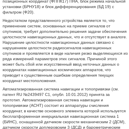
позиционных координат (ФППК17) ПНА, блок режима начальной
установки (БРНУ18) и блок дифференцирования (БД 19) с
фильтром (Ф20).
Недостатком представленного устройства является то, что
применение систем, основанных на приеме сигналов от
спутников, требует дополнительно решения задачи обеспечения
целостности навигационных данных, что и отсутствует в аналоге.
Нарушение целостности навигационных данных связано с
нарушением целостности радиосигналов навигационных
спутников и проявляется в виде наличия резко выделяющихся из
ряда измерений параметров этих сигналов. Причиной этого
может быть сбой или искусственный ввод неточных данных о
координатах навигационных космических аппаратов, что
приводит к существенным ошибкам определения текущих
координат местоположения.
Автоматизированная система навигации и топопривязки (см.
патент RU №2439497 С1, опубл. 10.01.2012) принята за
прототип. Автоматизированная система навигации и
топопривязки (АСНТ) состоит из аппаратуры счисления
координат, в качестве основного элемента которой используется
бесплатформенная инерциальная навигационная система 1
(БИНС), оснащенной датчиком скорости механическим 2 (ДСМ),
датчиком скорости доплеровским 3 (ДСД) и барометрическим