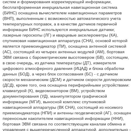
систем и формирования корректирующей информации,
бесплатформенная инерциальная навигационная система
(БИНС) оснащена вычислителем навигационных параметров
(ВНП), выполненным с возможностью автоматического учета
температурных поправок, а в качестве датчиков первичной
информации БИНС используются инерциальные датчики;
лазерные гироскопы (ЛГ) и кварцевые акселерометры (КА),
спутниковая навигационная аппаратура (СНА), основой которой
является приемоиндикатор (ПИ), оснащена антенной системой
(АС), состоящей из четырех антенных модулей (AM), бортовая
ЭВМ связана с барометрическим высотомером (БВ), состоящим,
в свою очередь, из датчика температуры (ДТ), измерителя
цифрового атмосферного давления (ИЦАД) и блока обработки
данных (БОД), а через блок согласования (БС) - с датчиком
скорости механическим (ДСМ) и датчиком скорости доплеровским
(ДСД), кроме того, она оснащена периферийными устройствами:
клавиатурой (К), видеомонитором (ВМ), устройством
документирования (УД), манипулятором графической
информации (МГИ), выносной комплекс спутниковой
навигационной аппаратуры (ВК СНА), состоящий из носимого
приемоиндикатора (НПИ) и антенны геодезической (АГ), оснащен
переносным накопителем навигационной информации (ННИ),
бортовая ЭВМ связана по соответствующим каналам обмена и
управления с вышеперечисленной аппаратурой, дополнительно -