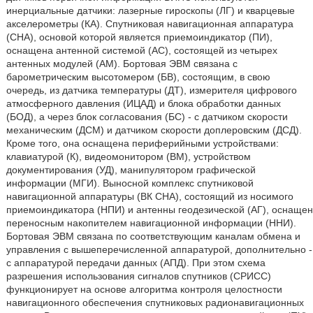
инерциальные датчики: лазерные гироскопы (ЛГ) и кварцевые
акселерометры (КА). Спутниковая навигационная аппаратура
(СНА), основой которой является приемоиндикатор (ПИ),
оснащена антенной системой (АС), состоящей из четырех
антенных модулей (AM). Бортовая ЭВМ связана с
барометрическим высотомером (БВ), состоящим, в свою
очередь, из датчика температуры (ДТ), измерителя цифрового
атмосферного давления (ИЦАД) и блока обработки данных
(БОД), а через блок согласования (БС) - с датчиком скорости
механическим (ДСМ) и датчиком скорости доплеровским (ДСД).
Кроме того, она оснащена периферийными устройствами:
клавиатурой (К), видеомонитором (ВМ), устройством
документирования (УД), манипулятором графической
информации (МГИ). Выносной комплекс спутниковой
навигационной аппаратуры (ВК СНА), состоящий из носимого
приемоиндикатора (НПИ) и антенны геодезической (АГ), оснащен
переносным накопителем навигационной информации (ННИ).
Бортовая ЭВМ связана по соответствующим каналам обмена и
управления с вышеперечисленной аппаратурой, дополнительно -
с аппаратурой передачи данных (АПД). При этом схема
разрешения использования сигналов спутников (СРИСС)
функционирует на основе алгоритма контроля целостности
навигационного обеспечения спутниковых радионавигационных