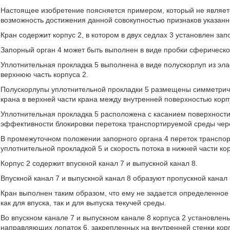
Настоящее изобретение поясняется примером, который не являет
возможность достижения данной совокупностью признаков указанно
Кран содержит корпус 2, в котором в двух седлах 3 установлен за
Запорный орган 4 может быть выполнен в виде пробки сферическ
Уплотнительная прокладка 5 выполнена в виде полускорлуп из эл
верхнюю часть корпуса 2.
Полускорлупы уплотнительной прокладки 5 размещены симметричн
крана в верхней части крана между внутренней поверхностью корп
Уплотнительная прокладка 5 расположена с касанием поверхности
эффективности блокировки перетока транспортируемой среды чере
В промежуточном положении запорного органа 4 переток транспор
уплотнительной прокладкой 5 и скорость потока в нижней части ко
Корпус 2 содержит впускной канал 7 и выпускной канал 8.
Впускной канал 7 и выпускной канал 8 образуют пропускной канал 
Кран выполнен таким образом, что ему не задается определенное 
как для впуска, так и для выпуска текучей среды.
Во впускном канале 7 и выпускном канале 8 корпуса 2 установле
направляющих лопаток 6, закрепленных на внутренней стенки корпу