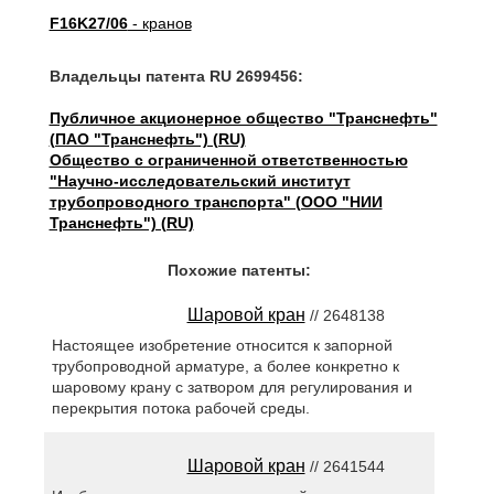
F16K27/06
- кранов
Владельцы патента RU 2699456:
Публичное акционерное общество "Транснефть"
(ПАО "Транснефть") (RU)
Общество с ограниченной ответственностью
"Научно-исследовательский институт
трубопроводного транспорта" (ООО "НИИ
Транснефть") (RU)
Похожие патенты:
Шаровой кран
// 2648138
Настоящее изобретение относится к запорной
трубопроводной арматуре, а более конкретно к
шаровому крану с затвором для регулирования и
перекрытия потока рабочей среды.
Шаровой кран
// 2641544