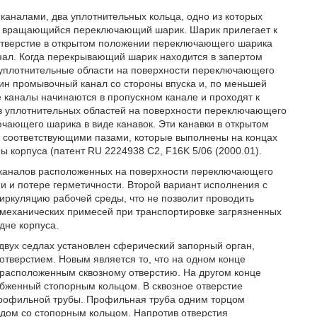
каналами, два уплотнительных кольца, одно из которых
, и вращающийся переключающий шарик. Шарик прилегает к
 отверстие в открытом положении переключающего шарика
нал. Когда перекрывающий шарик находится в запертом
 уплотнительные области на поверхности переключающего
н промывочный канал со стороны впуска и, по меньшей
 каналы начинаются в пропускном канале и проходят к
з уплотнительных областей на поверхности переключающего
ающего шарика в виде канавок. Эти канавки в открытом
 соответствующими пазами, которые выполнены на концах
ы корпуса (патент RU 2224938 С2, F16K 5/06 (2000.01).
 каналов расположенных на поверхности переключающего
ии и потере герметичности. Второй вариант исполнения с
иркуляцию рабочей среды, что не позволит проводить
механических примесей при транспортировке загрязненных
дне корпуса.
 двух седлах установлен сферический запорный орган,
отверстием. Новым является то, что на одном конце
о расположенным сквозному отверстию. На другом конце
набженный стопорным кольцом. В сквозное отверстие
профильной трубы. Профильная труба одним торцом
ядом со стопорным кольцом. Напротив отверстия