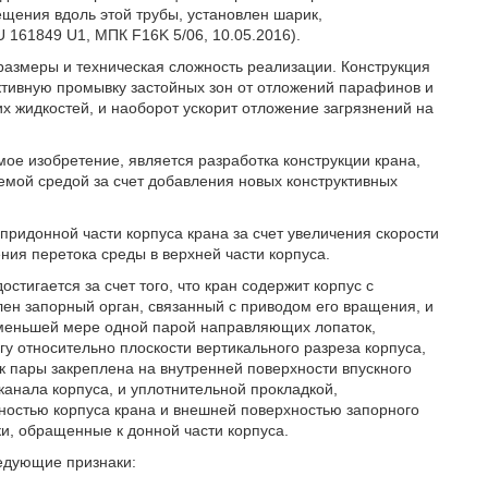
щения вдоль этой трубы, установлен шарик,
161849 U1, МПК F16K 5/06, 10.05.2016).
азмеры и техническая сложность реализации. Конструкция
ективную промывку застойных зон от отложений парафинов и
х жидкостей, и наоборот ускорит отложение загрязнений на
ое изобретение, является разработка конструкции крана,
мой средой за счет добавления новых конструктивных
придонной части корпуса крана за счет увеличения скорости
ния перетока среды в верхней части корпуса.
стигается за счет того, что кран содержит корпус с
лен запорный орган, связанный с приводом его вращения, и
 меньшей мере одной парой направляющих лопаток,
гу относительно плоскости вертикального разреза корпуса,
к пары закреплена на внутренней поверхности впускного
 канала корпуса, и уплотнительной прокладкой,
ностью корпуса крана и внешней поверхностью запорного
и, обращенные к донной части корпуса.
едующие признаки: