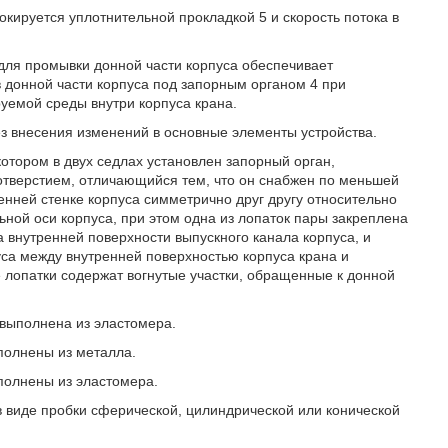
кируется уплотнительной прокладкой 5 и скорость потока в
ля промывки донной части корпуса обеспечивает
 донной части корпуса под запорным органом 4 при
уемой среды внутри корпуса крана.
з внесения изменений в основные элементы устройства.
котором в двух седлах установлен запорный орган,
отверстием, отличающийся тем, что он снабжен по меньшей
нней стенке корпуса симметрично друг другу относительно
ьной оси корпуса, при этом одна из лопаток пары закреплена
на внутренней поверхности выпускного канала корпуса, и
уса между внутренней поверхностью корпуса крана и
лопатки содержат вогнутые участки, обращенные к донной
 выполнена из эластомера.
полнены из металла.
полнены из эластомера.
 в виде пробки сферической, цилиндрической или конической