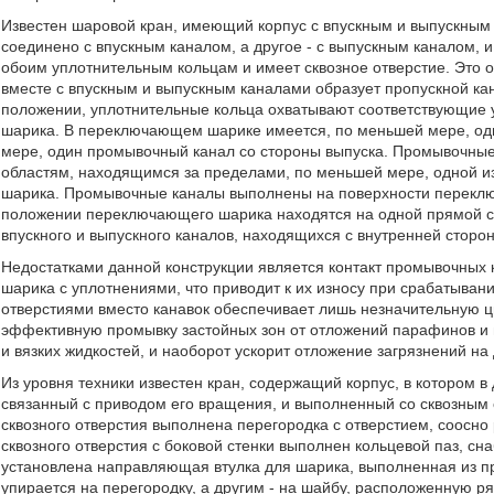
Известен шаровой кран, имеющий корпус с впускным и выпускным 
соединено с впускным каналом, а другое - с выпускным каналом
обоим уплотнительным кольцам и имеет сквозное отверстие. Это
вместе с впускным и выпускным каналами образует пропускной ка
положении, уплотнительные кольца охватывают соответствующие
шарика. В переключающем шарике имеется, по меньшей мере, оди
мере, один промывочный канал со стороны выпуска. Промывочные
областям, находящимся за пределами, по меньшей мере, одной и
шарика. Промывочные каналы выполнены на поверхности переключ
положении переключающего шарика находятся на одной прямой с
впускного и выпускного каналов, находящихся с внутренней сторон
Недостатками данной конструкции является контакт промывочных
шарика с уплотнениями, что приводит к их износу при срабатыван
отверстиями вместо канавок обеспечивает лишь незначительную ц
эффективную промывку застойных зон от отложений парафинов и 
и вязких жидкостей, и наоборот ускорит отложение загрязнений на 
Из уровня техники известен кран, содержащий корпус, в котором в
связанный с приводом его вращения, и выполненный со сквозным 
сквозного отверстия выполнена перегородка с отверстием, соосн
сквозного отверстия с боковой стенки выполнен кольцевой паз, с
установлена направляющая втулка для шарика, выполненная из 
упирается на перегородку, а другим - на шайбу, расположенную р