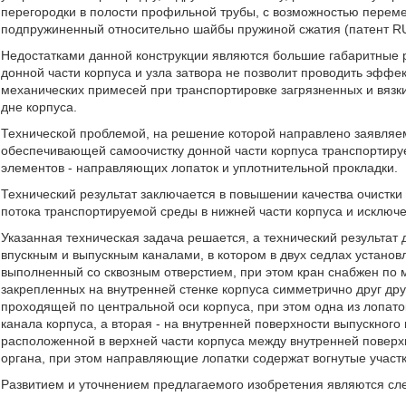
перегородки в полости профильной трубы, с возможностью переме
подпружиненный относительно шайбы пружиной сжатия (патент RU 
Недостатками данной конструкции являются большие габаритные р
донной части корпуса и узла затвора не позволит проводить эфф
механических примесей при транспортировке загрязненных и вязки
дне корпуса.
Технической проблемой, на решение которой направлено заявляем
обеспечивающей самоочистку донной части корпуса транспортируе
элементов - направляющих лопаток и уплотнительной прокладки.
Технический результат заключается в повышении качества очистки 
потока транспортируемой среды в нижней части корпуса и исключе
Указанная техническая задача решается, а технический результат до
впускным и выпускным каналами, в котором в двух седлах установ
выполненный со сквозным отверстием, при этом кран снабжен по
закрепленных на внутренней стенке корпуса симметрично друг дру
проходящей по центральной оси корпуса, при этом одна из лопато
канала корпуса, а вторая - на внутренней поверхности выпускного
расположенной в верхней части корпуса между внутренней поверх
органа, при этом направляющие лопатки содержат вогнутые участк
Развитием и уточнением предлагаемого изобретения являются сл