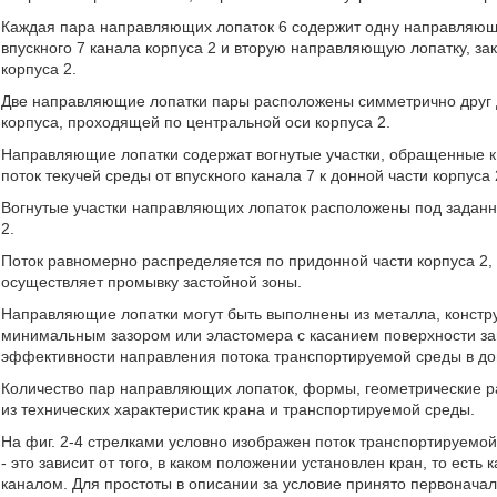
Каждая пара направляющих лопаток 6 содержит одну направляющу
впускного 7 канала корпуса 2 и вторую направляющую лопатку, за
корпуса 2.
Две направляющие лопатки пары расположены симметрично друг д
корпуса, проходящей по центральной оси корпуса 2.
Направляющие лопатки содержат вогнутые участки, обращенные к
поток текучей среды от впускного канала 7 к донной части корпуса 
Вогнутые участки направляющих лопаток расположены под заданн
2.
Поток равномерно распределяется по придонной части корпуса 2
осуществляет промывку застойной зоны.
Направляющие лопатки могут быть выполнены из металла, конструк
минимальным зазором или эластомера с касанием поверхности з
эффективности направления потока транспортируемой среды в дон
Количество пар направляющих лопаток, формы, геометрические р
из технических характеристик крана и транспортируемой среды.
На фиг. 2-4 стрелками условно изображен поток транспортируемо
- это зависит от того, в каком положении установлен кран, то есть
каналом. Для простоты в описании за условие принято первонача