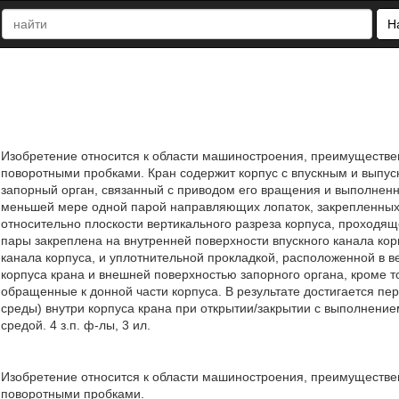
Н
Изобретение относится к области машиностроения, преимуществен
поворотными пробками. Кран содержит корпус с впускным и выпуск
запорный орган, связанный с приводом его вращения и выполненн
меньшей мере одной парой направляющих лопаток, закрепленных 
относительно плоскости вертикального разреза корпуса, проходящ
пары закреплена на внутренней поверхности впускного канала корп
канала корпуса, и уплотнительной прокладкой, расположенной в 
корпуса крана и внешней поверхностью запорного органа, кроме т
обращенные к донной части корпуса. В результате достигается п
среды) внутри корпуса крана при открытии/закрытии с выполнени
средой. 4 з.п. ф-лы, 3 ил.
Изобретение относится к области машиностроения, преимуществен
поворотными пробками.