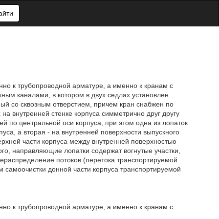
айти
но к трубопроводной арматуре, а именно к кранам с
ным каналами, в котором в двух седлах установлен
ый со сквозным отверстием, причем кран снабжен по
на внутренней стенке корпуса симметрично друг другу
ей по центральной оси корпуса, при этом одна из лопаток
уса, а вторая - на внутренней поверхности выпускного
верхней части корпуса между внутренней поверхностью
ого, направляющие лопатки содержат вогнутые участки,
ерераспределение потоков (перетока транспортируемой
ем самоочистки донной части корпуса транспортируемой
но к трубопроводной арматуре, а именно к кранам с