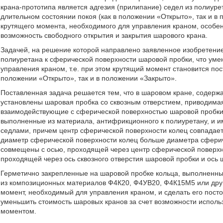
крана-прототипа является адгезия (прилипание) седел из полиур
длительном состоянии покоя (как в положении «Открыто», так и в 
крутящего момента, необходимого для управления краном, особен
возможность свободного открытия и закрытия шарового крана.
Задачей, на решение которой направлено заявленное изобретение
полиуретана к сферической поверхности шаровой пробки, что уме
управления краном, т.е. при этом крутящий момент становится по
положении «Открыто», так и в положении «Закрыто».
Поставленная задача решается тем, что в шаровом кране, содерж
установлены шаровая пробка со сквозным отверстием, приводимая
взаимодействующие с сферической поверхностью шаровой пробки,
выполненные из материала, антифрикционного к полиуретану, и
седлами, причем центр сферической поверхности колец совпадает
диаметр сферической поверхности колец больше диаметра сферич
совмещены с осью, проходящей через центр сферической поверхн
проходящей через ось сквозного отверстия шаровой пробки и ось 
Герметично закрепленные на шаровой пробке кольца, выполненны
из композиционных материалов Ф4К20, Ф4УВ20, Ф4К15М5 или друг
момент, необходимый для управления краном, и сделать его пос
уменьшить стоимость шаровых кранов за счет возможности испол
моментом.