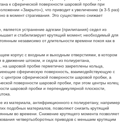
етана к сферической поверхности шаровой пробки при
положении «Закрыто»), что приводит к увеличению (в 3-5 раз)
но в момент страгивания. Это существенно снижает
, является устранение адгезии (прилипания) седел из
ньшает и стабилизирует крутящий момент, необходимый для
стоянным независимо от длительности времени покоя как в
ащем корпус с входным и выходным отверстиями, в котором
 в движение штоком, и седла из полиуретана,
 на шаровой пробке герметично закреплены кольца,
 имеющие сферическую поверхность, взаимодействующую с
 с центром сферической поверхности шаровой пробки, а
еской поверхности шаровой пробки, при этом центры колец
ости шаровой пробки и перпендикулярной плоскости,
штока.
е из материала, антифрикционного к полиуретану, например
их подобных материалов, позволяют снизить крутящий
тоянным во времени. Снижение крутящего момента позволяет
ьзования четвертьоборотных приводов с меньшим крутящим