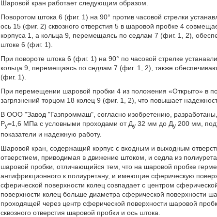
Шаровой кран работает следующим образом.
Поворотом штока 6 (фиг. 1) на 90° против часовой стрелки устан
ось 15 (фиг. 2) сквозного отверстия 5 в шаровой пробке 4 совмещае
корпуса 1, а кольца 9, перемещаясь по седлам 7 (фиг. 1, 2), об
штоке 6 (фиг. 1).
При повороте штока 6 (фиг. 1) на 90° по часовой стрелке устанав
кольца 9, перемещаясь по седлам 7 (фиг. 1, 2), также обеспечи
(фиг. 1).
При перемещении шаровой пробки 4 из положения «Открыто» в по
загрязнений торцом 18 колец 9 (фиг. 1, 2), что повышает надежнос
В ООО "Завод "Газпроммаш", согласно изобретению, разработаны
Р
=1,6 МПа с условными проходами от Д
32 мм до Д
200 мм, под
у
у
у
показатели и надежную работу.
Шаровой кран, содержащий корпус с входным и выходным отверст
отверстием, приводимая в движение штоком, и седла из полиуре
шаровой пробки, отличающийся тем, что на шаровой пробке герме
антифрикционного к полиуретану, и имеющие сферическую поверх
сферической поверхности колец совпадает с центром сферическо
поверхности колец больше диаметра сферической поверхности ша
проходящей через центр сферической поверхности шаровой пробк
сквозного отверстия шаровой пробки и ось штока.