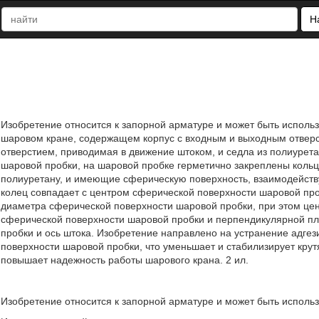
Н
Изобретение относится к запорной арматуре и может быть использ
шаровом кране, содержащем корпус с входным и выходным отверс
отверстием, приводимая в движение штоком, и седла из полиуре
шаровой пробки, на шаровой пробке герметично закреплены кольц
полиуретану, и имеющие сферическую поверхность, взаимодейст
колец совпадает с центром сферической поверхности шаровой пр
диаметра сферической поверхности шаровой пробки, при этом це
сферической поверхности шаровой пробки и перпендикулярной пло
пробки и ось штока. Изобретение направлено на устранение адгез
поверхности шаровой пробки, что уменьшает и стабилизирует кру
повышает надежность работы шарового крана. 2 ил.
Изобретение относится к запорной арматуре и может быть использ