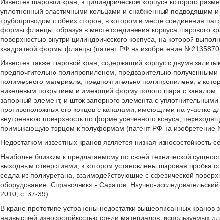
Известен шаровой кран, в цилиндрическом корпусе которого разм
уплотненный эластичными кольцами и снабженный подводящим и
трубопроводом с обеих сторон, в котором в месте соединения па
формы фланцы, образуя в месте соединения корпуса шарового кр
поверхностью внутри цилиндрического корпуса, на которой выпол
квадратной формы фланцы (патент РФ на изобретение №2135870, 
Известен также шаровой кран, содержащий корпус с двумя залит
предпочтительно полипропиленом, предварительно полученными
полимерного материала, предпочтительно полипропилена, в кото
никелевым покрытием и имеющий форму полого шара с каналом,
запорный элемент, и шток запорного элемента с уплотнительными
противоположных его концов с каналами, имеющими на участке д
внутреннюю поверхность по форме усеченного конуса, переходящ
примыкающую торцом к полуформам (патент РФ на изобретение №2
Недостатком известных кранов является низкая износостойкость с
Наиболее близким к предлагаемому по своей технической сущност
выходным отверстиями, в котором установлены шаровая пробка со
седла из полиуретана, взаимодействующие с сферической повер
оборудование. Справочник» - Саратов: Научно-исследовательский
2010, с. 37-39).
В кране-прототипе устранены недостатки вышеописанных кранов з
наивысшей износостойкостью среди материалов, используемых дл