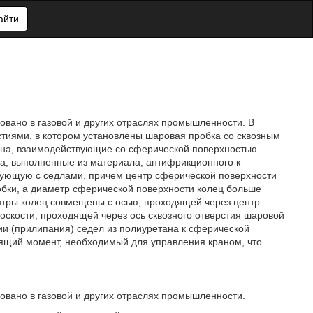
айти
овано в газовой и других отраслях промышленности. В
тиями, в котором установлены шаровая пробка со сквозным
тана, взаимодействующие со сферической поверхностью
а, выполненные из материала, антифрикционного к
вующую с седлами, причем центр сферической поверхности
обки, а диаметр сферической поверхности колец больше
нтры колец совмещены с осью, проходящей через центр
скости, проходящей через ось сквозного отверстия шаровой
ии (прилипания) седел из полиуретана к сферической
тящий момент, необходимый для управления краном, что
овано в газовой и других отраслях промышленности.