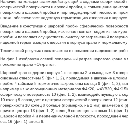
Наличие на кольцах взаимодействующей с седлами сферической по
сферической поверхности шаровой пробки, и совмещение центров
поверхности шаровой пробки и перпендикулярной плоскости, прох
штока, обеспечивает надежную герметизацию отверстия в корпусе 
Введение в конструкцию шаровой пробки сферической поверхност
поверхности шаровой пробки, исключает контакт седел из полиур
пробки и позволяет осуществлять очистку от загрязнений поверхно
надежной герметизации отверстия в корпусе крана и нормальном
Технический результат заключается в повышении надежности рабо
На фиг. 1 изображен осевой поперечный разрез шарового крана в п
положении крана «Открыто».
Шаровой кран содержит корпус 1 с входным 2 и выходным 3 отвер
сквозным отверстием 5 (фиг. 1, 2), приводимая в движение штоком 6
пробке 4 гайками 8 герметично закреплены кольца 9 (фиг. 1, 2), 
например из композиционных материалов Ф4К20, Ф4УВ20, Ф4К15
сферическую поверхность 10 (фиг. 1, 2), взаимодействующую с сед
10 колец 9 совпадает с центром сферической поверхности 12 (фиг.
поверхности 10 колец 9 больше (примерно, на 2 мм) диаметра d (
причем центры 13 (фиг. 1, 2) колец 9 совмещены с осью 14 (фиг. 
шаровой пробки 4 и перпендикулярной плоскости, проходящей через
ось 16 (фиг. 1) штока 6.