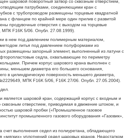
ещен шаровой поворотный затвор со сквозным отверстием,
 отводящим патрубками, соединяющими кран с
трубков с трубопроводом размещены торцевые квадратной
ана с фланцем по крайней мере один прилив с развитой
нены продувочные отверстия с выходом на торцевые
МПК F16K 5/06. Опубл. 27.08.1999).
ыми в нем под давлением полимерным материалом,
 методом литья под давлением полуформами из
рых размещены запорный элемент, выполненный из латуни с
 фторопластовые седла, охватывающие по периметру
 кольцами. Причем корпус шарового крана выполнен с
лины, меньшем диаметра его большего основания,
его в цилиндрическую поверхность меньшего диаметра,
229649, МПК F16K 5/06, F16K 27/06. Опубл. 27.05.2004).
едел.
и является шаровой кран, содержащий корпус с входным и
 сквозным отверстием, приводимая в движение штоком, и
хностью шаровой пробки («Промышленное газовое
 институт промышленного газового оборудования «Газовик»,
а счет выполнения седел из полиуретана, обладающего
я «мягких» уплотнений седел шаровых кранов. Недостатком