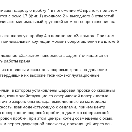
авливают шаровую пробку 4 в положение «Открыто», при этом
тся с осью 17 (фиг. 1) входного 2 и выходного 3 отверстий
еспечивают минимальный крутящий момент сопротивления на
ливают шаровую пробку 4 в положение «Закрыто». При этом
вают минимальный крутящий момент сопротивления на штоке 6
ложение «Закрыто» поверхность седел 7 очищается от
ть работы крана.
, изготовлены и испытаны шаровые краны на давление
твердившие их высокие технико-эксплуатационные
иями, в котором установлены шаровая пробка со сквозным
тана, взаимодействующие со сферической поверхностью
тично закреплены кольца, выполненные из материала,
ность, взаимодействующую с седлами, причем центр
й поверхности шаровой пробки, а диаметр сферической
ровой пробки, при этом центры колец совмещены с осью,
и и перпендикулярной плоскости, проходящей через ось