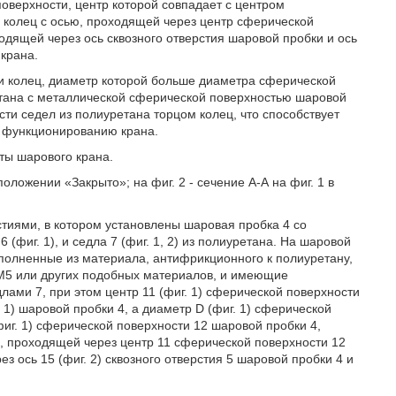
верхности, центр которой совпадает с центром
 колец с осью, проходящей через центр сферической
одящей через ось сквозного отверстия шаровой пробки и ось
крана.
и колец, диаметр которой больше диаметра сферической
етана с металлической сферической поверхностью шаровой
сти седел из полиуретана торцом колец, что способствует
у функционированию крана.
ты шарового крана.
оложении «Закрыто»; на фиг. 2 - сечение А-А на фиг. 1 в
стиями, в котором установлены шаровая пробка 4 со
 (фиг. 1), и седла 7 (фиг. 1, 2) из полиуретана. На шаровой
выполненные из материала, антифрикционного к полиуретану,
М5 или других подобных материалов, и имеющие
лами 7, при этом центр 11 (фиг. 1) сферической поверхности
 1) шаровой пробки 4, а диаметр D (фиг. 1) сферической
фиг. 1) сферической поверхности 12 шаровой пробки 4,
1), проходящей через центр 11 сферической поверхности 12
 ось 15 (фиг. 2) сквозного отверстия 5 шаровой пробки 4 и