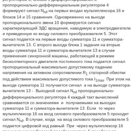
пропорционально-дифференциальным регулятором 4
формируют сигнал N
на первых входах мультиплексора 16 и
n∂
блоков 14 и 15 сравнения. Одновременно на выходе
пропорционального звена 10 формируется сигнал
характеризующий ЭДС вращения, наводимую в электродвигателе
и приведенную ко входу силового преобразователя 5. Этот
сигнал подается на первые входы сумматора 11 и сумматора-
вычитателя 13. С второго выхода блока 1 задания на вторые
входы сумматора 11 и сумматора-вычитателя 13 в случае
применения синхронной машины, работающей в режиме
бесколлекторного двигателя постоянного тока подается сигнал
пропорциональный максимально допустимому падению
напряжения на активном сопротивлении R
статорной обмотки
1
под действием максимально допустимого тока I
. При этом на
1max
выходе сумматора 11 получается сигнал
а на выходе сумматора-
вычитателя 13 -
Выходной сигнал N
пропорционально-
n∂
дифференциального регулятора 4 каждый такт вычислений
сравнивается со значениями
и
получаемыми на выходах
сумматора 11 и сумматора-вычитателя 13. Если
то через
мультиплексор 16 на вход силового преобразователя 5 проходит
сигнал N
. В случае, когда
на вход силового преобразователя 5
n∂
подается цифровой код равный
При
через мультиплексор 16