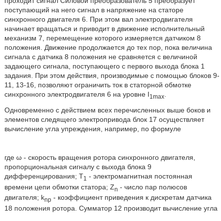
проходит сигнал
Силовой преобразователь 5 преобразует
поступающий на него сигнал в напряжение на статоре
синхронного двигателя 6. При этом вал электродвигателя
начинает вращаться и приводит в движение исполнительный
механизм 7, перемещение которого измеряется датчиком 8
положения. Движение продолжается до тех пор, пока величина
сигнала с датчика 8 положения не сравняется с величиной
задающего сигнала, поступающего с первого выхода блока 1
задания. При этом действия, производимые с помощью блоков 9-
11, 13-16, позволяют ограничить ток в статорной обмотке
синхронного электродвигателя 6 на уровне I
.
1max
Одновременно с действием всех перечисленных выше боков и
элементов следящего электропривода блок 17 осуществляет
вычисление угла упреждения, например, по формуле
где ω - скорость вращения ротора синхронного двигателя,
пропорциональная сигналу с выхода блока 9
дифференцирования; T
- электромагнитная постоянная
1
времени цепи обмотки статора; Z
- число пар полюсов
n
двигателя; k
- коэффициент приведения к дискретам датчика
np
18 положения ротора. Сумматор 12 производит вычисление угла