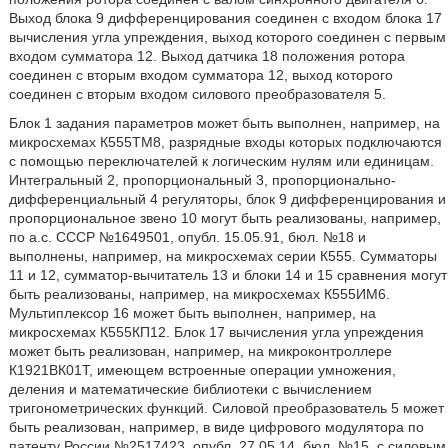
Выход блока 9 дифференцирования соединен с входом блока 17
вычисления угла упреждения, выход которого соединен с первым
входом сумматора 12. Выход датчика 18 положения ротора
соединен с вторым входом сумматора 12, выход которого
соединен с вторым входом силового преобразователя 5.
Блок 1 задания параметров может быть выполнен, например, на
микросхемах К555ТМ8, разрядные входы которых подключаются
с помощью переключателей к логическим нулям или единицам.
Интегральный 2, пропорциональный 3, пропорционально-
дифференциальный 4 регуляторы, блок 9 дифференцирования и
пропорциональное звено 10 могут быть реализованы, например,
по а.с. СССР №1649501, опубл. 15.05.91, бюл. №18 и
выполнены, например, на микросхемах серии К555. Сумматоры
11 и 12, сумматор-вычитатель 13 и блоки 14 и 15 сравнения могут
быть реализованы, например, на микросхемах К555ИМ6.
Мультиплексор 16 может быть выполнен, например, на
микросхемах К555КП12. Блок 17 вычисления угла упреждения
может быть реализован, например, на микроконтроллере
К1921ВК01Т, имеющем встроенные операции умножения,
деления и математические библиотеки с вычислением
тригонометрических функций. Силовой преобразователь 5 может
быть реализован, например, в виде цифрового модулятора по
патенту России №2517423, опубл. 27.05.14, бюл. №15, с силовым