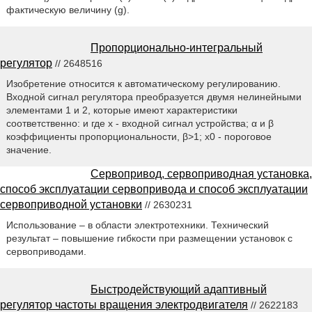
фактическую величину (g).
Пропорционально-интегральный
регулятор
// 2648516
Изобретение относится к автоматическому регулированию.
Входной сигнал регулятора преобразуется двумя нелинейными
элементами 1 и 2, которые имеют характеристики
соответственно: и где x - входной сигнал устройства; α и β
коэффициенты пропорциональности, β>1; х0 - пороговое
значение.
Сервопривод, сервоприводная установка,
способ эксплуатации сервопривода и способ эксплуатации
сервоприводной установки
// 2630231
Использование – в области электротехники. Технический
результат – повышение гибкости при размещении установок с
сервоприводами.
Быстродействующий адаптивный
регулятор частоты вращения электродвигателя
// 2622183