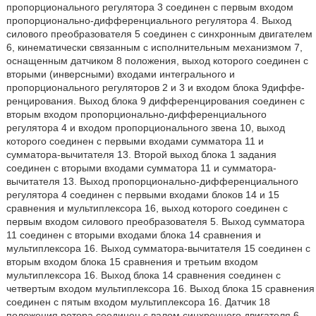
пропорционального регулятора 3 соединен с первым входом
пропорционально-дифференциального регулятора 4. Выход
силового преобразователя 5 соединен с синхронным двигателем
6, кинематически связанным с исполнительным механизмом 7,
оснащенным датчиком 8 положения, выход которого соединен с
вторыми (инверсными) входами интегрального и
пропорционального регуляторов 2 и 3 и входом блока 9диффе-
ренцирования. Выход блока 9 дифференцирования соединен с
вторым входом пропорционально-дифференциального
регулятора 4 и входом пропорционального звена 10, выход
которого соединен с первыми входами сумматора 11 и
сумматора-вычитателя 13. Второй выход блока 1 задания
соединен с вторыми входами сумматора 11 и сумматора-
вычитателя 13. Выход пропорционально-дифференциального
регулятора 4 соединен с первыми входами блоков 14 и 15
сравнения и мультиплексора 16, выход которого соединен с
первым входом силового преобразователя 5. Выход сумматора
11 соединен с вторыми входами блока 14 сравнения и
мультиплексора 16. Выход сумматора-вычитателя 15 соединен с
вторым входом блока 15 сравнения и третьим входом
мультиплексора 16. Выход блока 14 сравнения соединен с
четвертым входом мультиплексора 16. Выход блока 15 сравнения
соединен с пятым входом мультиплексора 16. Датчик 18
положения ротора соединен с валом синхронного двигателя 6.