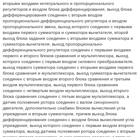
вторыми входами интегрального и пропорционального
регуляторов и входом блока дифференцирования, выход блока
дифференцирования соединен с вторым входом
пропорционально-дифференциального регулятора и входом
пропорционального звена, выход которого соединен с первыми
входами первого сумматора и сумматора-вычитателя, второй
выход блока задания соединен с вторыми входами сумматора и
сумматора-вычитателя, выход пропорционально-
дифференциального регулятора соединен с первыми входами
первого и второго блоков сравнения и мультиплексора, выход
которого соединен с первым входом силового преобразователя,
выход первого сумматора соединен с вторыми входами первого
блока сравнения и мультиплексора, выход сумматора-вычитателя
соединен с вторым входом второго блока сравнения и третьим
входом мультиплексора, выход первого блока сравнения
соединен с четвертым входом мультиплексора, выход второго
блока сравнения соединен с пятым входом мультиплексора, а
датчик положения ротора соединен с валом синхронного
двигателя, дополнительно снабжен блоком вычисления угла
упреждения и вторым сумматором, причем выход блока
дифференцирования соединен с входом блока вычисления угла
упреждения, выход которого соединен с первым входом второго
сумматора, выход датчика положения ротора соединен с вторым