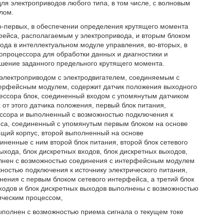
я электроприводов любого типа, в том числе, с волновым
лом.
во-первых, в обеспечении определения крутящего момента
ейса, располагаемым у электропривода, и вторым блоком
ода в интеллектуальном модуле управления, во-вторых, в
опроцессора для обработки данных и диагностики и
ышение заданного предельного крутящего момента.
я электроприводом с электродвигателем, соединяемым с
терфейсным модулем, содержит датчик положения выходного
ессора блок, соединенный входом с упомянутым датчиком
от этого датчика положения, первый блок питания,
ссора и выполненный с возможностью подключения к
ейса, соединенный с упомянутым первым блоком на основе
щий корпус, второй выполненный на основе
иненные с ним второй блок питания, второй блок сетевого
ыхода, блок дискретных входов, блок дискретных выходов,
олнен с возможностью соединения с интерфейсным модулем
ностью подключения к источнику электрического питания,
нения с первым блоком сетевого интерфейса, а третий блок
входов и блок дискретных выходов выполнены с возможностью
ическим процессом,
выполнен с возможностью приема сигнала о текущем токе