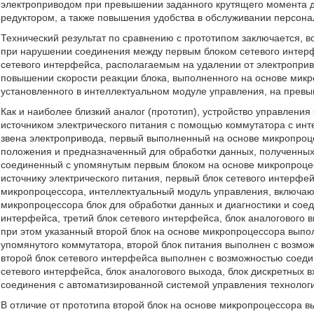
электроприводом при превышении заданного крутящего момента дл
редуктором, а также повышения удобства в обслуживании персона
Технический результат по сравнению с прототипом заключается, 
при нарушении соединения между первым блоком сетевого интерф
сетевого интерфейса, располагаемым на удалении от электроприв
повышении скорости реакции блока, выполненного на основе микр
установленного в интеллектуальном модуле управления, на прев
Как и наиболее близкий аналог (прототип), устройство управлени
источником электрического питания с помощью коммутатора с ин
звена электропривода, первый выполненный на основе микропроц
положения и предназначенный для обработки данных, полученных 
соединенный с упомянутым первым блоком на основе микропроце
источнику электрического питания, первый блок сетевого интерф
микропроцессора, интеллектуальный модуль управления, включаю
микропроцессора блок для обработки данных и диагностики и соед
интерфейса, третий блок сетевого интерфейса, блок аналогового в
при этом указанный второй блок на основе микропроцессора вып
упомянутого коммутатора, второй блок питания выполнен с возмож
второй блок сетевого интерфейса выполнен с возможностью соеди
сетевого интерфейса, блок аналогового выхода, блок дискретных 
соединения с автоматизированной системой управления технолог
В отличие от прототипа второй блок на основе микропроцессора 