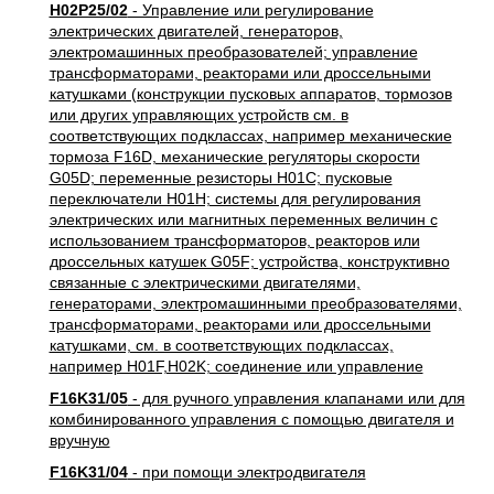
H02P25/02
- Управление или регулирование
электрических двигателей, генераторов,
электромашинных преобразователей; управление
трансформаторами, реакторами или дроссельными
катушками (конструкции пусковых аппаратов, тормозов
или других управляющих устройств см. в
соответствующих подклассах, например механические
тормоза F16D, механические регуляторы скорости
G05D; переменные резисторы H01C; пусковые
переключатели H01H; системы для регулирования
электрических или магнитных переменных величин с
использованием трансформаторов, реакторов или
дроссельных катушек G05F; устройства, конструктивно
связанные с электрическими двигателями,
генераторами, электромашинными преобразователями,
трансформаторами, реакторами или дроссельными
катушками, см. в соответствующих подклассах,
например H01F,H02K; соединение или управление
F16K31/05
- для ручного управления клапанами или для
комбинированного управления с помощью двигателя и
вручную
F16K31/04
- при помощи электродвигателя