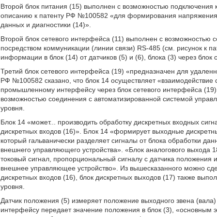
Второй блок питания (15) выполнен с возможностью подключения к 
описанию к патенту РФ №100582 «для формирования напряжения п
данных и диагностики (14)».
Второй блок сетевого интерфейса (11) выполнен с возможностью 
посредством коммуникации (линии связи) RS-485 (см. рисунок к 
информации в блок (14) от датчиков (5) и (6), блока (3) через блок
Третий блок сетевого интерфейса (19) «предназначен для удаленн
РФ №100582 сказано, что блок 14 осуществляет «взаимодействи
промышленному интерфейсу через блок сетевого интерфейса (19)»,
возможностью соединения с автоматизированной системой управл
уровня.
Блок 14 «может... производить обработку дискретных входных сиг
дискретных входов (16)». Блок 14 «формирует выходные дискретные
который гальванически разделяет сигналы от блока обработки дан
внешнего управляющего устройства». «Блок аналогового выхода 
токовый сигнал, пропорциональный сигналу с датчика положения и
внешнее управляющее устройство». Из вышесказанного можно сдела
дискретных входов (16), блок дискретных выходов (17) также вып
уровня.
Датчик положения (5) измеряет положение выходного звена (вала
интерфейсу передает значение положения в блок (3), «основным 