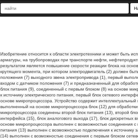
Н
Изобретение относится к области электротехники и может быть ис
арматуры, на трубопроводах при транспорте нефти, нефтепродукт
результатом является повышение скорости реакции блока на осн
крутящего момента, при котором электродвигатель (2) должен быть
положения (7) выходного звена электропривода (1), первый выпо
входом с датчиком положения (7) и предназначенный для обработ
блок питания (9), соединенный с первым блоком (8) на основе м
к источнику электрического питания, первый блок сетевого интер
основе микропроцессора. Устройство содержит интеллектуальный 
выполненный на основе микропроцессора блок (12) для обработки 
микропроцессора соединены второй блок питания (13), второй блок
интерфейса (15), блок аналогового выхода (17), блок дискретных вх
основе микропроцессора выполнен с возможностью соединения с 
питания (13) выполнен с возможностью подключения к источнику э
(14) выполнен с возможностью соединения с первым блоком сетево