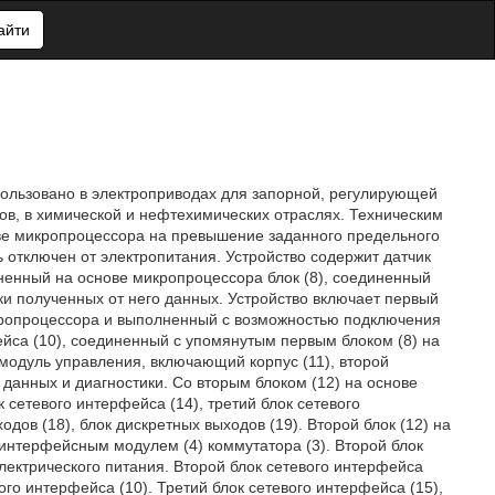
айти
пользовано в электроприводах для запорной, регулирующей
ов, в химической и нефтехимических отраслях. Техническим
ове микропроцессора на превышение заданного предельного
 отключен от электропитания. Устройство содержит датчик
лненный на основе микропроцессора блок (8), соединенный
ки полученных от него данных. Устройство включает первый
икропроцессора и выполненный с возможностью подключения
фейса (10), соединенный с упомянутым первым блоком (8) на
модуль управления, включающий корпус (11), второй
данных и диагностики. Со вторым блоком (12) на основе
 сетевого интерфейса (14), третий блок сетевого
одов (18), блок дискретных выходов (19). Второй блок (12) на
интерфейсным модулем (4) коммутатора (3). Второй блок
лектрического питания. Второй блок сетевого интерфейса
го интерфейса (10). Третий блок сетевого интерфейса (15),