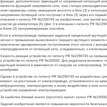
функции, дополнительно зависящей от напряжения питающей асинхр
является функцией напряжения сети, тока статора электродвигат
этом параметры схемы замещения вносятся в блок (3) и использу
напряжении питающей сети поступают в блок (3) через его первый в
описании к патенту РФ №2290745 на изобретение), или третий вхо
участке до коммутатора (5) (фиг. 3 в описании к патенту РФ №22
в блоке (3) программируемым способом.
Если в электроприводе превышен заданный предельный крутящий 
сигнал о превышении вычисленного текущего крутящего момента
практически одновременным поступлением этого сигнала с выхода 
электродвигателя от питающей сети, (следовательно, к отключени
Скорость реакции устройства по патенту РФ №2290745 на превыш
у устройства по патенту РФ №100582. Для редукторов волнового 
крутящий момента в зависимости от нагрузки на электропривод. У
калибровки.
Однако в устройстве по патенту РФ №2290745 не разработаны сре
момент, на расстояние от электропривода, установленного на арма
вибрационному, температурному и иному воздействию в зоне испол
устройства управления электроприводом.
За наиболее близкий аналог (прототип) принят патент РФ №10058
Задачей изобретения является повышение вероятности безотказно