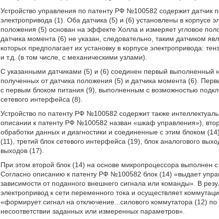
Устройство управления по патенту РФ №100582 содержит датчик по
электропривода (1). Оба датчика (5) и (6) установлены в корпусе 
положения (5) основан на эффекте Холла и измеряет угловое пол
датчика момента (6) не указан, следовательно, таким датчиком я
которых предполагает их установку в корпусе электропривода: те
и т.д. (в том числе, с механическими узлами).
С указанными датчиками (5) и (6) соединен первый выполненный н
полученных от датчика положения (5) и датчика момента (6). Перв
с первым блоком питания (9), выполненным с возможностью подклю
сетевого интерфейса (8).
Устройство по патенту РФ №100582 содержит также интеллектуаль
описании к патенту РФ №100582 назван «шкаф управления»), вто
обработки данных и диагностики и соединенные с этим блоком (14)
(11), третий блок сетевого интерфейса (19), блок аналогового выхо
выходов (17).
При этом второй блок (14) на основе микропроцессора выполнен с
Согласно описанию к патенту РФ №100582 блок (14) «выдает упра
зависимости от поданного внешнего сигнала или команды». В резу
электропривод к сети переменного тока и осуществляет коммутаци
«формирует сигнал на отключение...силового коммутатора (12) п
несоответствии заданных или измеренных параметров».