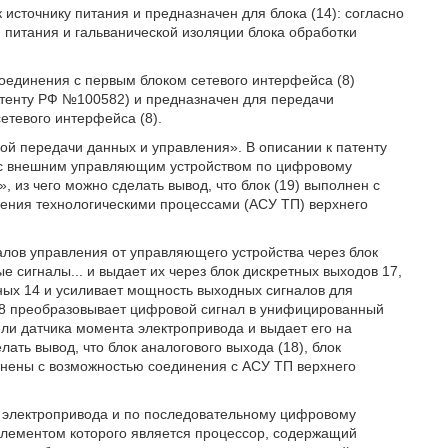
источнику питания и предназначен для блока (14): согласно
итания и гальванической изоляции блока обработки
соединения с первым блоком сетевого интерфейса (8)
патенту РФ №100582) и предназначен для передачи
 сетевого интерфейса (8).
ой передачи данных и управления». В описании к патенту
е с внешним управляющим устройством по цифровому
 из чего можно сделать вывод, что блок (19) выполнен с
ения технологическими процессами (АСУ ТП) верхнего
налов управления от управляющего устройства через блок
 сигналы... и выдает их через блок дискретных выходов 17,
ных 14 и усиливает мощность выходных сигналов для
18 преобразовывает цифровой сигнал в унифицированный
ли датчика момента электропривода и выдает его на
ть вывод, что блок аналогового выхода (18), блок
олнены с возможностью соединения с АСУ ТП верхнего
) электропривода и по последовательному цифровому
элементом которого является процессор, содержащий