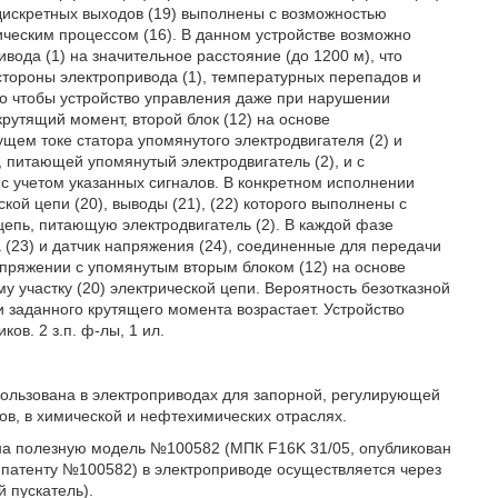
к дискретных выходов (19) выполнены с возможностью
ческим процессом (16). В данном устройстве возможно
вода (1) на значительное расстояние (до 1200 м), что
стороны электропривода (1), температурных перепадов и
го чтобы устройство управления даже при нарушении
рутящий момент, второй блок (12) на основе
щем токе статора упомянутого электродвигателя (2) и
 питающей упомянутый электродвигатель (2), и с
с учетом указанных сигналов. В конкретном исполнении
ой цепи (20), выводы (21), (22) которого выполнены с
цепь, питающую электродвигатель (2). В каждой фазе
а (23) и датчик напряжения (24), соединенные для передачи
апряжении с упомянутым вторым блоком (12) на основе
у участку (20) электрической цепи. Вероятность безотказной
 заданного крутящего момента возрастает. Устройство
ов. 2 з.п. ф-лы, 1 ил.
пользована в электроприводах для запорной, регулирующей
ов, в химической и нефтехимических отраслях.
 на полезную модель №100582 (МПК F16K 31/05, опубликован
к патенту №100582) в электроприводе осуществляется через
 пускатель).