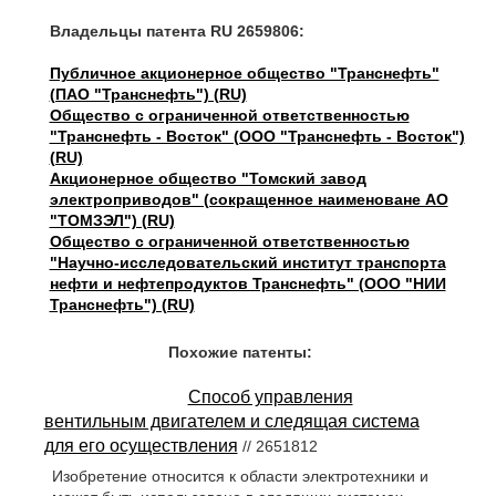
Владельцы патента RU 2659806:
Публичное акционерное общество "Транснефть"
(ПАО "Транснефть") (RU)
Общество с ограниченной ответственностью
"Транснефть - Восток" (ООО "Транснефть - Восток")
(RU)
Акционерное общество "Томский завод
электроприводов" (сокращенное наименоване АО
"ТОМЗЭЛ") (RU)
Общество с ограниченной ответственностью
"Научно-исследовательский институт транспорта
нефти и нефтепродуктов Транснефть" (ООО "НИИ
Транснефть") (RU)
Похожие патенты:
Способ управления
вентильным двигателем и следящая система
для его осуществления
// 2651812
Изобретение относится к области электротехники и