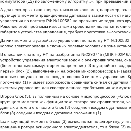
коммутатора (12) по заложенному алгоритму...», при превышении 
А для некоторых типов передаточных механизмов, например, волно
крутящего момента традиционным датчиком в зависимости от нагру
управления по патенту РФ №100582 на превышение заданного кру
Решение этой проблемы известными средствами является техничес
габаритов устройства управления, требует подготовки высококва
Датчик момента в устройстве управления по патенту РФ №100582 
корпус электропривода в сложных полевых условиях в зоне устано
В описании к патенту РФ на изобретение №2290745 (МПК H02P 6/0
устройство управления электроприводом с электродвигателем, 
(бесконтактным коммутатором напряжения). Это устройство содерж
первый блок (2), выполненный на основе микропроцессора («зад
которые поступают на его вход от внешней системы управления. Кр
положения (1) и имеет возможность сравнивать сигнал от датчика
системы управления для своевременного срабатывания коммутато
Второй блок (3), выполненный на основе микропроцессора («блок
крутящего момента как функции тока статора электродвигателя, ча
данных о токе и его частоте блок (3) соединен входом с датчиком 
блок (3) соединен входом с датчиком положения (1).
Если крутящий момент в блоке (3) вычисляется по алгоритму, учит
вращения ротора асинхронного электродвигателя, то в блоке (3) 