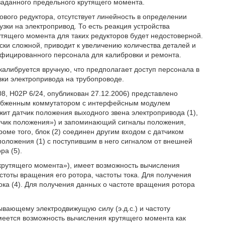
заданного предельного крутящего момента.
вого редуктора, отсутствует линейность в определении
зки на электропривод. То есть реакция устройства
тящего момента для таких редукторов будет недостоверной.
ки сложной, приводит к увеличению количества деталей и
лифицированного персонала для калибровки и ремонта.
калибруется вручную, что предполагает доступ персонала в
вки электропривода на трубопроводе.
8, H02P 6/24, опубликован 27.12.2006) представлено
снабженным коммутатором с интерфейсным модулем
ит датчик положения выходного звена электропривода (1),
атчик положения») и запоминающий сигналы положения,
оме того, блок (2) соединен другим входом с датчиком
 положения (1) с поступившим в него сигналом от внешней
ра (5).
 крутящего момента»), имеет возможность вычисления
стоты вращения его ротора, частоты тока. Для получения
тока (4). Для получения данных о частоте вращения ротора
ывающему электродвижущую силу (э.д.с.) и частоту
имеется возможность вычисления крутящего момента как