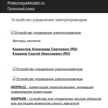
PoleznayaModel.ru
Патентный поиск
Устройство управления электроприводом
Авторы патента:
Каракулов Александр Сергеевич (RU)
Кладиев Сергей Николаевич (RU)
H02P6/12
- коммутация переключением; индикация
повреждения коммутации
H02P6/08
- устройства для управления числом оборотов
или крутящим моментом одного двигателя