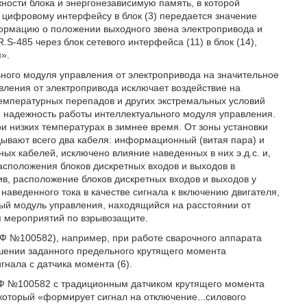
ости блока и энергонезависимую память, в которой
 цифровому интерфейсу в блок (3) передается значение
формацию о положении выходного звена электропривода и
.S-485 через блок сетевого интерфейса (11) в блок (14),
».
ного модуля управления от электропривода на значительное
вления от электропривода исключает воздействие на
емпературных перепадов и других экстремальных условий
и надежность работы интеллектуального модуля управления.
 низких температурах в зимнее время. От зоны установки
ывают всего два кабеля: информационный (витая пара) и
ых кабелей, исключено влияние наведенных в них э.д.с. и,
расположения блоков дискретных входов и выходов в
в, расположение блоков дискретных входов и выходов у
аведенного тока в качестве сигнала к включению двигателя,
ьный модуль управления, находящийся на расстоянии от
я мероприятий по взрывозащите.
 РФ №100582), например, при работе сварочного аппарата
шении заданного предельного крутящего момента
игнала с датчика момента (6).
 РФ №100582 с традиционным датчиком крутящего момента
 который «формирует сигнал на отключение...силового