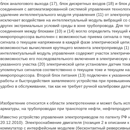
блок аналогового выхода (17), блок дискретных входов (18) и бло
соединения с автоматизированной системой управления технологи
удаление интеллектуального модуля управления (11) от электропри
исключает воздействие на интеллектуальный модуль вибраций со 
других экстремальных условий среды в зоне трубопровода. Для то
соединения между блоками (10) и (14) могло определить текущий к
микропроцессора выполнен с возможностью приема сигнала о теку
сигнала о текущем напряжении в каждой фазе электрической цепи,
возможностью вычисления крутящего момента электропривода (1) 
интеллектуальный модуль управления содержит участок электрическ
возможностью его последовательного включения в электрическую 
указанного участка (20) электрической цепи установлен датчик ток
упомянутых сигналов соответственно о текущем токе и текущем н
микропроцессора. Второй блок питания (13) подключен к указанном
работы и быстродействия заявляемого устройства при превышении
удобно в обслуживании, так как не требует ручной калибровки датчик
Изобретение относится к области электротехники и может быть ис
арматуры, на трубопроводах при транспорте нефти, нефтепродукт
Известно устройство управления электроприводом по патенту РФ
20.12.2010). Электроснабжение двигателя (позиция 2 в описании 
коммутатор с интерфейсным модулем (бесконтактный реверсивный