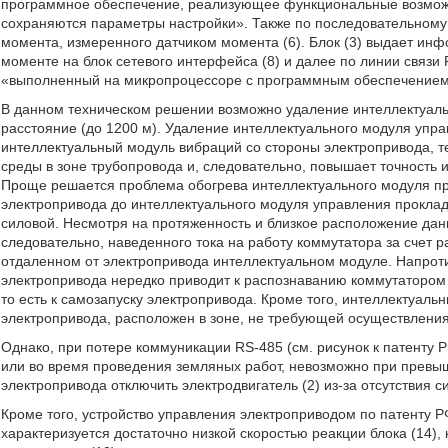
программное обеспечение, реализующее функциональные возможн
сохраняются параметры настройки». Также по последовательному
момента, измеренного датчиком момента (6). Блок (3) выдает ин
моменте на блок сетевого интерфейса (8) и далее по линии связи R
«выполненный на микропроцессоре с программным обеспечением
В данном техническом решении возможно удаление интеллектуаль
расстояние (до 1200 м). Удаление интеллектуального модуля упра
интеллектуальный модуль вибраций со стороны электропривода, т
среды в зоне трубопровода и, следовательно, повышает точность 
Проще решается проблема обогрева интеллектуального модуля при
электропривода до интеллектуального модуля управления проклад
силовой. Несмотря на протяженность и близкое расположение данн
следовательно, наведенного тока на работу коммутатора за счет 
отдаленном от электропривода интеллектуальном модуле. Напроти
электропривода нередко приводит к распознаванию коммутатором н
то есть к самозапуску электропривода. Кроме того, интеллектуал
электропривода, расположен в зоне, не требующей осуществлени
Однако, при потере коммуникации RS-485 (см. рисунок к патенту
или во время проведения земляных работ, невозможно при превы
электропривода отключить электродвигатель (2) из-за отсутствия с
Кроме того, устройство управления электроприводом по патенту
характеризуется достаточно низкой скоростью реакции блока (14),