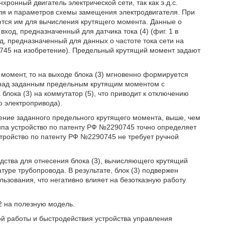
онный двигатель электрической сети, так как э.д.с.
еля и параметров схемы замещения электродвигателя. При
ются им для вычисления крутящего момента. Данные о
ход, предназначенный для датчика тока (4) (фиг. 1 в
д, предназначенный для данных о частоте тока сети на
90745 на изобретение). Предельный крутящий момент задают
момент, то на выходе блока (3) мгновенно формируется
 над заданным предельным крутящим моментом с
блока (3) на коммутатор (5), что приводит к отключению
ю электропривода).
ение заданного предельного крутящего момента, выше, чем
типа устройство по патенту РФ №2290745 точно определяет
стройство по патенту РФ №2290745 не требует ручной
дства для отнесения блока (3), вычисляющего крутящий
туре трубопровода. В результате, блок (3) подвержен
ьзования, что негативно влияет на безотказную работу
2 на полезную модель.
й работы и быстродействия устройства управления