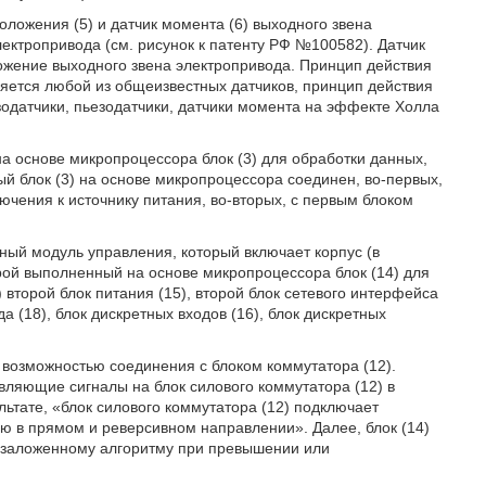
ложения (5) и датчик момента (6) выходного звена
электропривода (см. рисунок к патенту РФ №100582). Датчик
ожение выходного звена электропривода. Принцип действия
вляется любой из общеизвестных датчиков, принцип действия
нзодатчики, пьезодатчики, датчики момента на эффекте Холла
а основе микропроцессора блок (3) для обработки данных,
ый блок (3) на основе микропроцессора соединен, во-первых,
чения к источнику питания, во-вторых, с первым блоком
ный модуль управления, который включает корпус (в
рой выполненный на основе микропроцессора блок (14) для
 второй блок питания (15), второй блок сетевого интерфейса
да (18), блок дискретных входов (16), блок дискретных
 возможностью соединения с блоком коммутатора (12).
вляющие сигналы на блок силового коммутатора (12) в
льтате, «блок силового коммутатора (12) подключает
ю в прямом и реверсивном направлении». Далее, блок (14)
о заложенному алгоритму при превышении или