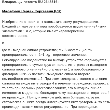
Владельцы патента RU 2648516:
Малафеев Сергей Сергеевич (RU)
Изобретение относится к автоматическому регулированию.
Входной сигнал регулятора преобразуется двумя нелинейными
элементами 1 и 2, которые имеют характеристики
соответственно:
и
где x - входной сигнал устройства; α и β коэффициенты
пропорциональности, β>1; х
- пороговое значение.
0
Регулирующее воздействие на выходе устройства формируется
пропорционально сумме двух сигналов: интеграла от выходного
сигнала первого нелинейного элемента 1 и преобразованного
фильтром нижних частот 3 выходного сигнала второго
нелинейного элемента 2. При этом вследствие малого значения
сигнала на входе интегратора 4 в течение переходного процесса,
то есть при больших рассогласованиях, его выходной сигнал
изменяется медленно, благодаря чему насыщение интегратора 4
не происходит. При длительном действии больших нагрузок
статическая ошибка всегда интегрируется интегратором 4, то есть
происходит астатическое регулирование. При переходных