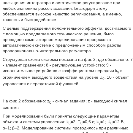
насыщения интегратора и астатическое регулирование при
любых значениях рассогласования. Благодаря этому
обеспечивается высокое качество регулирования, а именно,
точность и быстродействие.
С целью подтверждения положительного эффекта, достигаемого
с помощью предлагаемого технического решения, было
проведено компьютерное моделирование процессов в
автоматической системе с предложенным способом работы
пропорционально-интегрального регулятора.
Структурная схема системы показана на фиг. 2, где обозначено: 7
- элемент сравнения; 8 - регулирующее устройство; 9 -
исполнительное устройство с коэффициентом передачи k
и
у
ограничением выходного воздействия на уровне U
, 10 - объект
0
управления с передаточной функцией:
На фиг. 2 обозначено: z
- сигнал задания; z - выходной сигнал
0
системы.
При моделировании были приняты следующие параметры
объекта и системы управления: k
=2; T
=0,6 с; k
=1; U
=12 В;
0
0
у
0
α=1; β=2. Моделирование системы проводилось при различных