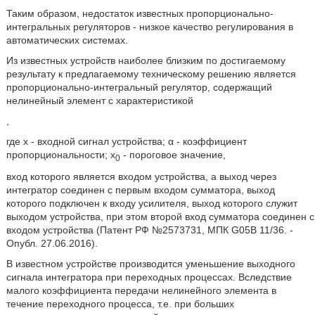
Таким образом, недостаток известных пропорционально-
интегральных регуляторов - низкое качество регулирования в
автоматических системах.
Из известных устройств наиболее близким по достигаемому
результату к предлагаемому техническому решению является
пропорционально-интегральный регулятор, содержащий
нелинейный элемент с характеристикой
,
где x - входной сигнал устройства; α - коэффициент
пропорциональности; х
- пороговое значение,
0
вход которого является входом устройства, а выход через
интегратор соединен с первым входом сумматора, выход
которого подключен к входу усилителя, выход которого служит
выходом устройства, при этом второй вход сумматора соединен с
входом устройства (Патент РФ №2573731, МПК G05B 11/36. -
Опубл. 27.06.2016).
В известном устройстве производится уменьшение выходного
сигнала интегратора при переходных процессах. Вследствие
малого коэффициента передачи нелинейного элемента в
течение переходного процесса, т.е. при больших