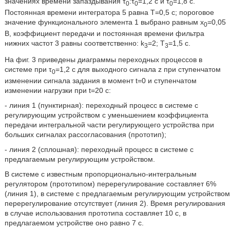
значениях времени запаздывания τ
:τ
=1,2 с и τ
=1,8 с.
0
0
0
Постоянная времени интегратора 5 равна T=0,5 с; пороговое
значение функционального элемента 1 выбрано равным х
=0,05
0
В, коэффициент передачи и постоянная времени фильтра
нижних частот 3 равны соответственно: k
=2; T
=1,5 с.
3
3
На фиг. 3 приведены диаграммы переходных процессов в
системе при τ
=1,2 с для выходного сигнала z при ступенчатом
0
изменении сигнала задания в момент t=0 и ступенчатом
изменении нагрузки при t=20 с:
- линия 1 (пунктирная): переходный процесс в системе с
регулирующим устройством с уменьшением коэффициента
передачи интегральной части регулирующего устройства при
больших сигналах рассогласования (прототип);
- линия 2 (сплошная): переходный процесс в системе с
предлагаемым регулирующим устройством.
В системе с известным пропорционально-интегральным
регулятором (прототипом) перерегулирование составляет 6%
(линия 1), в системе с предлагаемым регулирующим устройством
перерегулирование отсутствует (линия 2). Время регулирования
в случае использования прототипа составляет 10 с, в
предлагаемом устройстве оно равно 7 с.