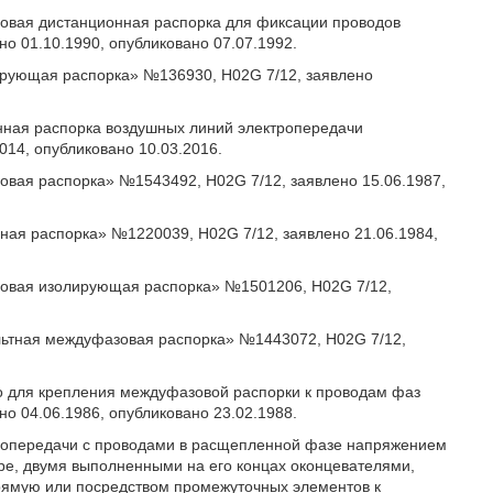
зовая дистанционная распорка для фиксации проводов
о 01.10.1990, опубликовано 07.07.1992.
лирующая распорка» №136930, H02G 7/12, заявлено
онная распорка воздушных линий электропередачи
014, опубликовано 10.03.2016.
зовая распорка» №1543492, H02G 7/12, заявлено 15.06.1987,
зная распорка» №1220039, H02G 7/12, заявлено 21.06.1984,
азовая изолирующая распорка» №1501206, H02G 7/12,
ольтная междуфазовая распорка» №1443072, H02G 7/12,
тво для крепления междуфазовой распорки к проводам фаз
о 04.06.1986, опубликовано 23.02.1988.
ропередачи с проводами в расщепленной фазе напряжением
ре, двумя выполненными на его концах оконцевателями,
рямую или посредством промежуточных элементов к