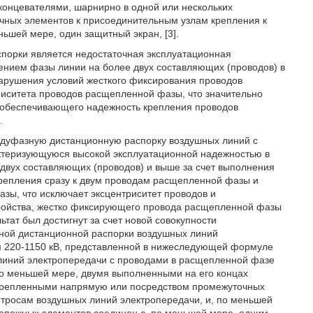
концевателями, шарнирно в одной или нескольких
чных элементов к присоединительным узлам крепления к
ьшей мере, один защитный экран, [3].
порки является недостаточная эксплуатационная
ением фазы линии на более двух составляющих (проводов) в
нарушения условий жесткого фиксирования проводов
риситета проводов расщепленной фазы, что значительно
, обеспечивающего надежность крепления проводов
.
еждуфазную дистанционную распорку воздушных линий с
ктеризующуюся высокой эксплуатационной надежностью в
двух составляющих (проводов) и выше за счет выполнения
крепления сразу к двум проводам расщепленной фазы и
зы, что исключает эксцентриситет проводов и
тройства, жестко фиксирующего провода расщепленной фазы
тат был достигнут за счет новой совокупности
ной дистанционной распорки воздушных линий
 220-1150 кВ, представленной в нижеследующей формуле
линий электропередачи с проводами в расщепленной фазе
о меньшей мере, двумя выполненными на его концах
акрепленными напрямую или посредством промежуточных
 тросам воздушных линий электропередачи, и, по меньшей