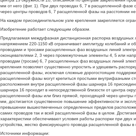
центра 19 окружности 20, описанной по центрам закрепления про
мм от него (фиг. 1). При двух проводах 6, 7 в расщепленной фазе
через центры проводов 6, 7 расщепленной фазы на расстоянии не
На каждом присоединительном узле крепления закрепляется огра
Изобретение работает следующим образом.
Предлагаемая междуфазная дистанционная распорка воздушных 
напряжением 220-1150 кВ ограничивает амплитуду колебаний и о
проводами и тросами расщепленных фаз воздушных линий электр
оконцевателями 2, 3 через промежуточные элементы 4, 5 или нап
проводам (тросам) 6, 7 расщепленных фаз воздушных линий элек
крепления позволяет существенно упростить и удешевить распорку
расщепленной фазы, исключая сложные дорогостоящие поддержи
расщепленной фазы могут крепиться простыми внутрифазными ст
расположения внутри расщепленной фазы шарнира 16 присоединит
шарнира 16 проходит в непосредственной близости от центра окр
расщепленной фазы или близ прямой, проходящей через центры 
мм, достигается существенное повышение эффективности и экспл
превышении вышеотмеченных определенных пределов расположени
самих проводов так и всей расщепленной фазы в целом. Достигае
характеристики обеспечивают условия работы распорки при двух 
устройства, жестко фиксирующего провода расщепленной фазы в 
Источники информации: