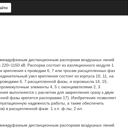
айти
и к междуфазным дистанционным распоркам воздушных линий
220÷1150 кВ. Распорка состоит из изоляционного модуля 1
м крепления к проводам 6, 7 или тросам расщепленных фаз
единительный узел крепления состоит из корпуса 10, 11, на
роводами 6, 7 расщепленной фазы, и коромысла 14, 15,
промежуточные элементы 4, 5 с оконцевателями 2, 3
ения выполняется с расчетом для закрепления сразу к двум
ной фазы крепятся распорками 17). Изобретение позволяет
плуатационную надежность работы, а также обеспечить
) в расщепленной фазе. 1 з.п. ф-лы, 2 ил.
и к междуфазным дистанционным распоркам воздушных линий