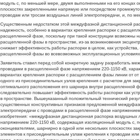
модуль с, по меньшей мере, двумя выполненными на его концах о
плоскостях закрепленными напрямую или посредством промежуто
проводам или тросам воздушных линий электропередачи, и, по мен
Существенным недостатком этой междуфазной дистанционной рас
надежность, особенно в вариантах крепления распорки с расщепл
расщепленной фазе, поскольку при такой конструкции возможны 
расщепленной фазы в пространстве, из-за возникновения эксцент
снижает эффективность работы распорки в целом, как устройства
расщепленной фазы во всевозможных эксплуатационных условиях
Заявитель ставил перед собой конкретную задачу разработать м
проводами в расщепленной фазе напряжением 220-1150 кВ, хара
вариантах крепления распорки с расщеплением фазы линии от от 
одного из присоединительных узлов крепления с расчетом для за
оптимального расположения его шарнира внутри расщепленной фа
следовательно повышает эффективность работы распорки как ус
в пространстве. Вышеуказанный положительный технический резуль
существенных конструктивных признаков предложенной междуфаз
электропередачи с проводами в расщепленной фазе напряжением
изобретения: «междуфазная дистанционная распорка воздушных 
напряжением 220-1150 кВ, содержащая изоляционный модуль с, п
оконцевателями, шарнирно в одной или нескольких плоскостях з
элементов к присоединительным узлам крепления к проводам или