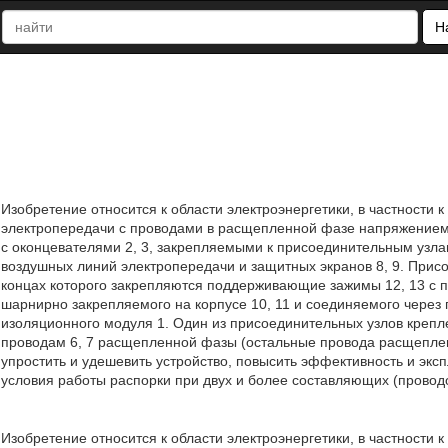
Н
Изобретение относится к области электроэнергетики, в частност
электропередачи с проводами в расщепленной фазе напряжением 
с оконцевателями 2, 3, закрепляемыми к присоединительным узла
воздушных линий электропередачи и защитных экранов 8, 9. Присо
концах которого закрепляются поддерживающие зажимы 12, 13 с п
шарнирно закрепляемого на корпусе 10, 11 и соединяемого через 
изоляционного модуля 1. Один из присоединительных узлов крепл
проводам 6, 7 расщепленной фазы (остальные провода расщеплен
упростить и удешевить устройство, повысить эффективность и экс
условия работы распорки при двух и более составляющих (проводов
Изобретение относится к области электроэнергетики, в частност