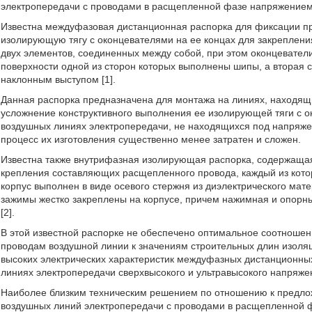
электропередачи с проводами в расщепленной фазе напряжением
Известна междуфазовая дистанционная распорка для фиксации п
изолирующую тягу с оконцевателями на ее концах для закреплени
двух элементов, соединенных между собой, при этом оконцевате
поверхности одной из сторон которых выполнены шипы, а вторая 
наклонным выступом [1].
Данная распорка предназначена для монтажа на линиях, находящ
усложнение конструктивного выполнения ее изолирующей тяги с о
воздушных линиях электропередачи, не находящихся под напряжен
процесс их изготовления существенно менее затратен и сложен.
Известна также внутрифазная изолирующая распорка, содержаща
крепления составляющих расщепленного провода, каждый из кото
корпус выполнен в виде осевого стержня из диэлектрического ма
зажимы жестко закреплены на корпусе, причем нажимная и опор
[2].
В этой известной распорке не обеспечено оптимальное соотношен
проводам воздушной линии к значениям строительных длин изоляц
высоких электрических характеристик междуфазных дистанционных
линиях электропередачи сверхвысокого и ультравысокого напряжен
Наиболее близким техническим решением по отношению к предло
воздушных линий электропередачи с проводами в расщепленной 