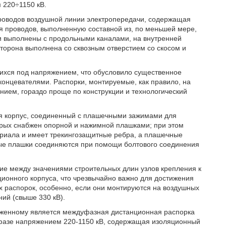
 220÷1150 кВ.
роводов воздушной линии электропередачи, содержащая
я проводов, выполненную составной из, по меньшей мере,
ли выполнены с продольными каналами, на внутренней
сторона выполнена со сквозным отверстием со скосом и
ихся под напряжением, что обусловило существенное
концевателями. Распорки, монтируемые, как правило, на
ием, гораздо проще по конструкции и технологический
я корпус, соединенный с плашечными зажимами для
рых снабжен опорной и нажимной плашками; при этом
териала и имеет трекингозащитные ребра, а плашечные
ные плашки соединяются при помощи болтового соединения
ие между значениями строительных длин узлов крепления к
ионного корпуса, что чрезвычайно важно для достижения
 распорок, особенно, если они монтируются на воздушных
ий (свыше 330 кВ).
женному является междуфазная дистанционная распорка
фазе напряжением 220-1150 кВ, содержащая изоляционный