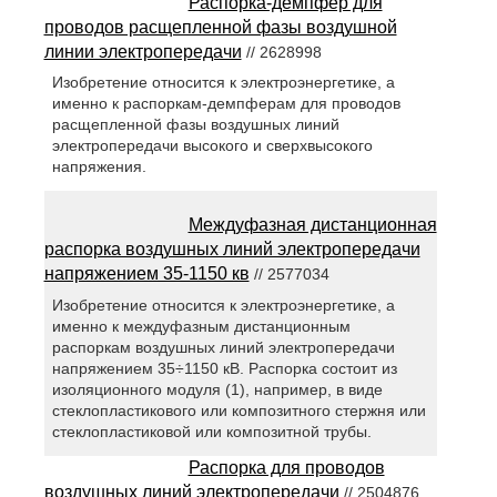
Распорка-демпфер для
проводов расщепленной фазы воздушной
линии электропередачи
// 2628998
Изобретение относится к электроэнергетике, а
именно к распоркам-демпферам для проводов
расщепленной фазы воздушных линий
электропередачи высокого и сверхвысокого
напряжения.
Междуфазная дистанционная
распорка воздушных линий электропередачи
напряжением 35-1150 кв
// 2577034
Изобретение относится к электроэнергетике, а
именно к междуфазным дистанционным
распоркам воздушных линий электропередачи
напряжением 35÷1150 кВ. Распорка состоит из
изоляционного модуля (1), например, в виде
стеклопластикового или композитного стержня или
стеклопластиковой или композитной трубы.
Распорка для проводов
воздушных линий электропередачи
// 2504876