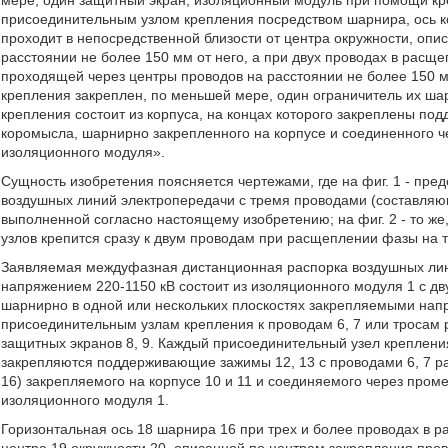
мере, один защитный экран; изоляционный модуль при помощи кр
присоединительным узлом крепления посредством шарнира, ось к
проходит в непосредственной близости от центра окружности, оп
расстоянии не более 150 мм от него, а при двух проводах в расщ
проходящей через центры проводов на расстоянии не более 150 м
крепления закреплен, по меньшей мере, один ограничитель их ш
крепления состоит из корпуса, на концах которого закреплены 
коромысла, шарнирно закрепленного на корпусе и соединенного 
изоляционного модуля».
Сущность изобретения поясняется чертежами, где на фиг. 1 - пр
воздушных линий электропередачи с тремя проводами (составля
выполненной согласно настоящему изобретению; на фиг. 2 - то же, 
узлов крепится сразу к двум проводам при расщеплении фазы на 
Заявляемая междуфазная дистанционная распорка воздушных лин
напряжением 220-1150 кВ состоит из изоляционного модуля 1 с дв
шарнирно в одной или нескольких плоскостях закрепляемыми нап
присоединительным узлам крепления к проводам 6, 7 или тросам
защитных экранов 8, 9. Каждый присоединительный узел крепления 
закрепляются поддерживающие зажимы 12, 13 с проводами 6, 7 р
16) закрепляемого на корпусе 10 и 11 и соединяемого через пром
изоляционного модуля 1.
Горизонтальная ось 18 шарнира 16 при трех и более проводах в 