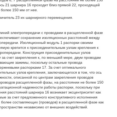
водов 6, 7 расщепленной фазы на расстоянии не более 150
 ось 21 шарнира 16 проходит близ прямой 22, проходящей
 более 150 мм от нее.
ничитель 23 их шарнирного перемещения.
линий электропередачи с проводами в расщепленной фазе
беспечивает сохранение изоляционных расстояний между
опередачи. Изоляционный модуль 1 распорки своими
рямую крепится к присоединительным узлам крепления к
тропередачи. Конструкция присоединительных узлов
 за счет закрепления к, по меньшей мере, двум проводам
вающие зажимы, поскольку остальные провода
ержневыми распорками 17. За счет оптимального
ельных узлов крепления, заключающегося в том, что ось
ужности, описанной по центрам закрепления проводов
проводов расщепленной фазы, на расстоянии не более 150
уатационной надежности работы распорки, поскольку при
я расстояний шарнира 16 возникает эксцентриситет как
мые за счет предложенного конструктивного исполнения
и более составляющих (проводов) в расщепленной фазе как
пространстве независимо от внешних воздействий.