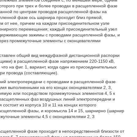
епежных элементов соединен с, по меньшей мере, одним
оторого при трех и более проводах в расщепленной фазе
исанной по центрам проводов расщепленной фазы на
епленной фазе ось шарнира проходит близ прямой,
м от нее, причем на каждом присоединительном узле
арнирного перемещения; каждый присоединительный узел
поддерживающие зажимы с проводами расщепленной фазы, и
через промежуточные элементы с оконцевателями
едставлен общий вид междуфазной дистанционной распорки
ющими) в расщепленной фазе напряжением 220-1150 кВ,
что на фиг. 1, вариант, когда один из присоединительных
три провода (составляющие).
ий электропередачи с проводами в расщепленной фазе
умя выполненными на его концах оконцевателями 2, 3,
рямую или посредством промежуточных элементов 4, 5 к
 расщепленных фаз воздушных линий электропередачи и
состоит из корпуса 10 и 11 на концах которого
асщепленной фазы, и коромысла 14 и 15, шарнирно (шарнир
ежуточные элементы 4,5 с оконцевателями 2, 3
расщепленной фазе проходит в непосредственной близости от