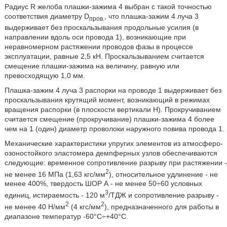
Радиус R желоба плашки-зажима 4 выбран с такой точностью
соответствия диаметру D
, что плашка-зажим 4 луча 3
пров.
выдерживает без проскальзывания продольные усилия (в
направлении вдоль оси провода 1), возникающие при
неравномерном растяжении проводов фазы в процессе
эксплуатации, равные 2,5 кН. Проскальзыванием считается
смещение плашки-зажима на величину, равную или
превосходящую 1,0 мм.
Плашка-зажим 4 луча 3 распорки на проводе 1 выдерживает без
проскальзывания крутящий момент, возникающий в режимах
вращения распорки (в плоскости вертикали Н). Прокручиванием
считается смещение (прокручивание) плашки-зажима 4 более
чем на 1 (один) диаметр проволоки наружного повива провода 1.
Механические характеристики упругих элементов из атмосферо-
озоностойкого эластомера демпферных узлов обеспечиваются
следующие: временное сопротивление разрыву при растяжении -
2
не менее 16 МПа (1,63 кгс/мм
), относительное удлинение - не
менее 400%, твердость ШОР А - не менее 50÷60 условных
3
единиц, истираемость - 120 м
/ТДЖ и сопротивление разрыву -
2
2
не менее 40 Н/мм
(4 кгс/мм
), предназначенного для работы в
диапазоне температур -60°С÷+40°С.