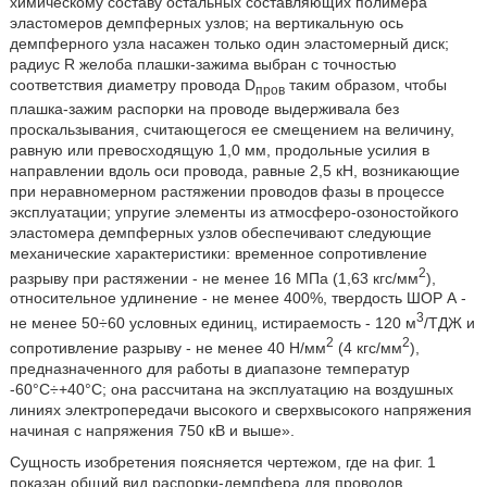
химическому составу остальных составляющих полимера
эластомеров демпферных узлов; на вертикальную ось
демпферного узла насажен только один эластомерный диск;
радиус R желоба плашки-зажима выбран с точностью
соответствия диаметру провода D
таким образом, чтобы
пров
плашка-зажим распорки на проводе выдерживала без
проскальзывания, считающегося ее смещением на величину,
равную или превосходящую 1,0 мм, продольные усилия в
направлении вдоль оси провода, равные 2,5 кН, возникающие
при неравномерном растяжении проводов фазы в процессе
эксплуатации; упругие элементы из атмосферо-озоностойкого
эластомера демпферных узлов обеспечивают следующие
механические характеристики: временное сопротивление
2
разрыву при растяжении - не менее 16 МПа (1,63 кгс/мм
),
относительное удлинение - не менее 400%, твердость ШОР А -
3
не менее 50÷60 условных единиц, истираемость - 120 м
/ТДЖ и
2
2
сопротивление разрыву - не менее 40 Н/мм
(4 кгс/мм
),
предназначенного для работы в диапазоне температур
-60°С÷+40°С; она рассчитана на эксплуатацию на воздушных
линиях электропередачи высокого и сверхвысокого напряжения
начиная с напряжения 750 кВ и выше».
Сущность изобретения поясняется чертежом, где на фиг. 1
показан общий вид распорки-демпфера для проводов