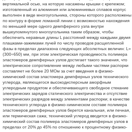
вертикальной осью, на которую насажены крышки с крепежом;
изготовленный из алюминия или алюминиевых сплавов корпус
выполнен в виде многоугольника, стороны которого расположены
по контуру в форме ломаной линии с возможностью нахождения
по меньшей мере одного демпферного узла внутри
вышеупомянутого многоугольника таким образом, чтобы
обеспечить неравные длины L расстояний между каждыми двумя
плашками-зажимами лучей по числу проводов расщепленной
фазы в пределах диапазона следующих абсолютных величин: L=
(300÷650) мм, при этом электрическая проводимость полимера
эластомеров демпферных узлов достигает такого значения, что
электрическое сопротивление между любыми частями распорки
составляет не более 20 МОм за счет введения в физико-
химический состав эластомера демпферных узлов технического
углерода, являющегося высокодисперсным аморфным
углеродным продуктом и обеспечивающего свободное стекание
электрических зарядов статического электричества и отсутствие
электрических разрядов между элементами распорки; в качестве
технического углерода в физико-химическом составе полимера
эластомеров демпферных узлов берется канальная, или печная,
или термическая сажа; технический углерод вводится в физико-
химический состав полимера эластомеров демпферных узлов в
пределах от 20% до 45% по отношению к процентному физико-