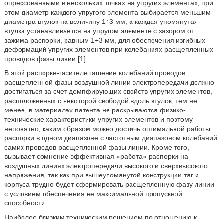
опрессованными в нескольких точках на упругих элементах, при
этом диаметр каждого упругого элемента выбирается меньшим
диаметра втулок на величину 1÷3 мм, а каждая упомянутая
втулка устанавливается на упругом элементе с зазором от
зажима распорки, равным 1÷3 мм, для обеспечения изгибных
деформаций упругих элементов при колебаниях расщепленных
проводов фазы линии [1].
В этой распорке-гасителе гашение колебаний проводов
расщепленной фазы воздушной линии электропередачи должно
достигаться за счет демпфирующих свойств упругих элементов,
расположенных с некоторой свободой вдоль втулок; тем не
менее, в материалах патента не раскрываются физико-
технические характеристики упругих элементов и поэтому
непонятно, каким образом можно достичь оптимальной работы
распорки в одном диапазоне с частотным диапазоном колебаний
самих проводов расщепленной фазы линии. Кроме того,
вызывает сомнение эффективная «работа» распорки на
воздушных линиях электропередачи высокого и сверхвысокого
напряжения, так как при вышеупомянутой конструкции тяг и
корпуса трудно будет сформировать расщепленную фазу линии
с условием обеспечения ее максимальной пропускной
способности.
Наиболее близким техническим решением по отношению к