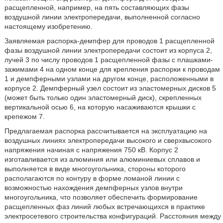
расщепленной, например, на пять составляющих фазы
воздушной линии электропередачи, выполненной согласно
настоящему изобретению.
Заявляемая распорка-демпфер для проводов 1 расщепленной
фазы воздушной линии электропередачи состоит из корпуса 2,
лучей 3 по числу проводов 1 расщепленной фазы с плашками-
зажимами 4 на одном конце для крепления распорки к проводам
1 и демпферными узлами на другом конце, расположенными в
корпусе 2. Демпферный узел состоит из эластомерных дисков 5
(может быть только один эластомерный диск), скрепленных
вертикальной осью 6, на которую насаживаются крышки с
крепежом 7.
Предлагаемая распорка рассчитывается на эксплуатацию на
воздушных линиях электропередачи высокого и сверхвысокого
напряжения начиная с напряжения 750 кВ. Корпус 2
изготавливается из алюминия или алюминиевых сплавов и
выполняется в виде многоугольника, стороны которого
располагаются по контуру в форме ломаной линии с
возможностью нахождения демпферных узлов внутри
многоугольника, что позволяет обеспечить формирование
расщепленных фаз линий любых встречающихся в практике
электросетевого строительства конфигураций. Расстояния между