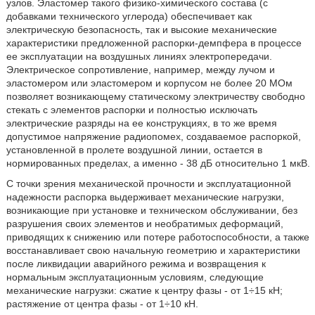
узлов. Эластомер такого физико-химического состава (с
добавками технического углерода) обеспечивает как
электрическую безопасность, так и высокие механические
характеристики предложенной распорки-демпфера в процессе
ее эксплуатации на воздушных линиях электропередачи.
Электрическое сопротивление, например, между лучом и
эластомером или эластомером и корпусом не более 20 МОм
позволяет возникающему статическому электричеству свободно
стекать с элементов распорки и полностью исключать
электрические разряды на ее конструкциях, в то же время
допустимое напряжение радиопомех, создаваемое распоркой,
установленной в пролете воздушной линии, остается в
нормированных пределах, а именно - 38 дБ относительно 1 мкВ.
С точки зрения механической прочности и эксплуатационной
надежности распорка выдерживает механические нагрузки,
возникающие при установке и техническом обслуживании, без
разрушения своих элементов и необратимых деформаций,
приводящих к снижению или потере работоспособности, а также
восстанавливает свою начальную геометрию и характеристики
после ликвидации аварийного режима и возвращения к
нормальным эксплуатационным условиям, следующие
механические нагрузки: сжатие к центру фазы - от 1÷15 кН;
растяжение от центра фазы - от 1÷10 кН.