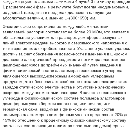
каждыми двумя плашками-зажимами 4 лучей 3 по числу проводов
1 расщепленной фазы в результате будут всегда неодинаковыми,
их длина L находится в пределах диапазона следующих
абсолютных величин, а именно L=(300÷650) мм.
Электрическое сопротивление между любыми частями
заявляемой распорки составляет не более 20 МОм, что является
обязательным условием для распорок-демпферов воздушных
линий электропередачи высокого и сверхвысокого напряжения с
точки зрения их электробезопасности. Указанное условие удалось
достичь за счет обеспечения возможности изменения в широком
диапазоне электрической проводимости полимера эластомеров
демпферных узлов до требуемых значений путем введения в
физико-химический состав эластомера технического углерода,
являющегося высокодисперсным аморфным углеродным
продуктом, что обеспечивает свободное стекание электрических
зарядов статического электричества и отсутствие электрических
разрядов между элементами распорки. В качестве технического
углерода в физико-химическом составе полимера эластомеров
демпферных узлов берется канальная, или печная, или
термическая сажа, вводимая в физико-химический состав
полимера эластомеров демпферных узлов в пределах от 20% до
45% по отношению к процентному физико-химическому составу
остальных составляющих полимера эластомеров демпферных