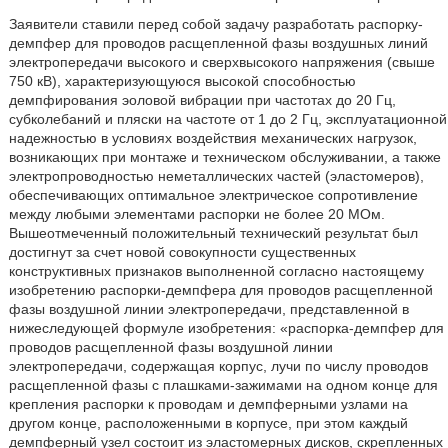
Заявители ставили перед собой задачу разработать распорку-
демпфер для проводов расщепленной фазы воздушных линий
электропередачи высокого и сверхвысокого напряжения (свыше
750 кВ), характеризующуюся высокой способностью
демпфирования эоловой вибрации при частотах до 20 Гц,
субколебаний и пляски на частоте от 1 до 2 Гц, эксплуатационной
надежностью в условиях воздействия механических нагрузок,
возникающих при монтаже и техническом обслуживании, а также
электропроводностью неметаллических частей (эластомеров),
обеспечивающих оптимальное электрическое сопротивление
между любыми элементами распорки не более 20 МОм.
Вышеотмеченный положительный технический результат был
достигнут за счет новой совокупности существенных
конструктивных признаков выполненной согласно настоящему
изобретению распорки-демпфера для проводов расщепленной
фазы воздушной линии электропередачи, представленной в
нижеследующей формуле изобретения: «распорка-демпфер для
проводов расщепленной фазы воздушной линии
электропередачи, содержащая корпус, лучи по числу проводов
расщепленной фазы с плашками-зажимами на одном конце для
крепления распорки к проводам и демпферными узлами на
другом конце, расположенными в корпусе, при этом каждый
демпферный узел состоит из эластомерных дисков, скрепленных