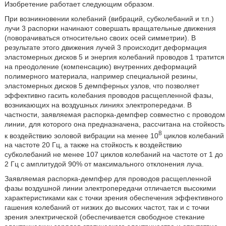
Изобретение работает следующим образом.
При возникновении колебаний (вибраций, субколебаний и т.п.)
лучи 3 распорки начинают совершать вращательные движения
(поворачиваться относительно своих осей симметрии). В
результате этого движения лучей 3 происходит деформация
эластомерных дисков 5 и энергия колебаний проводов 1 тратится
на преодоление (компенсацию) внутренних деформаций
полимерного материала, например специальной резины,
эластомерных дисков 5 демпферных узлов, что позволяет
эффективно гасить колебания проводов расщепленной фазы,
возникающих на воздушных линиях электропередачи. В
частности, заявляемая распорка-демпфер совместно с проводом
линии, для которого она предназначена, рассчитана на стойкость
8
к воздействию эоловой вибрации на менее 10
циклов колебаний
на частоте 20 Гц, а также на стойкость к воздействию
субколебаний не менее 107 циклов колебаний на частоте от 1 до
2 Гц с амплитудой 90% от максимального отклонения луча.
Заявляемая распорка-демпфер для проводов расщепленной
фазы воздушной линии электропередачи отличается высокими
характеристиками как с точки зрения обеспечения эффективного
гашения колебаний от низких до высоких частот, так и с точки
зрения электрической (обеспечивается свободное стекание