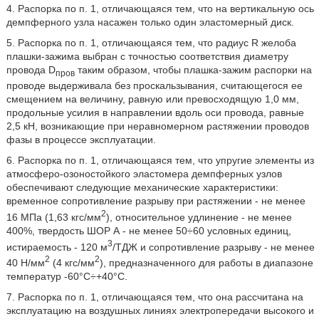
4. Распорка по п. 1, отличающаяся тем, что на вертикальную ось
демпферного узла насажен только один эластомерный диск.
5. Распорка по п. 1, отличающаяся тем, что радиус R желоба
плашки-зажима выбран с точностью соответствия диаметру
провода D
таким образом, чтобы плашка-зажим распорки на
пров
проводе выдерживала без проскальзывания, считающегося ее
смещением на величину, равную или превосходящую 1,0 мм,
продольные усилия в направлении вдоль оси провода, равные
2,5 кН, возникающие при неравномерном растяжении проводов
фазы в процессе эксплуатации.
6. Распорка по п. 1, отличающаяся тем, что упругие элементы из
атмосферо-озоностойкого эластомера демпферных узлов
обеспечивают следующие механические характеристики:
временное сопротивление разрыву при растяжении - не менее
2
16 МПа (1,63 кгс/мм
), относительное удлинение - не менее
400%, твердость ШОР А - не менее 50÷60 условных единиц,
3
истираемость - 120 м
/ТДЖ и сопротивление разрыву - не менее
2
2
40 Н/мм
(4 кгс/мм
), предназначенного для работы в диапазоне
температур -60°C÷+40°C.
7. Распорка по п. 1, отличающаяся тем, что она рассчитана на
эксплуатацию на воздушных линиях электропередачи высокого и