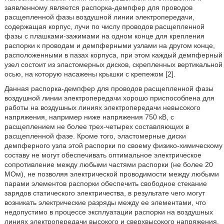
заявленному является распорка-демпфер для проводов
расщепленной фазы воздушной линии электропередачи,
содержащая корпус, лучи по числу проводов расщепленной
фазы с плашками-зажимами на одном конце для крепления
распорки к проводам и демпферными узлами на другом конце,
расположенными в пазах корпуса, при этом каждый демпферный
узел состоит из эластомерных дисков, скрепленных вертикальной
осью, на которую насажены крышки с крепежом [2].
Данная распорка-демпфер для проводов расщепленной фазы
воздушной линии электропередачи хорошо приспособлена для
работы на воздушных линиях электропередачи невысокого
напряжения, например ниже напряжения 750 кВ, с
расщеплением не более трех-четырех составляющих в
расщепленной фазе. Кроме того, эластомерные диски
демпферного узла этой распорки по своему физико-химическому
составу не могут обеспечивать оптимальное электрическое
сопротивление между любыми частями распорки (не более 20
МОм), не позволяя электрической проводимости между любыми
парами элементов распорки обеспечить свободное стекание
зарядов статического электричества, в результате чего могут
возникать электрические разряды между ее элементами, что
недопустимо в процессе эксплуатации распорки на воздушных
линиях электропередачи высокого и сверхвысокого напряжения.