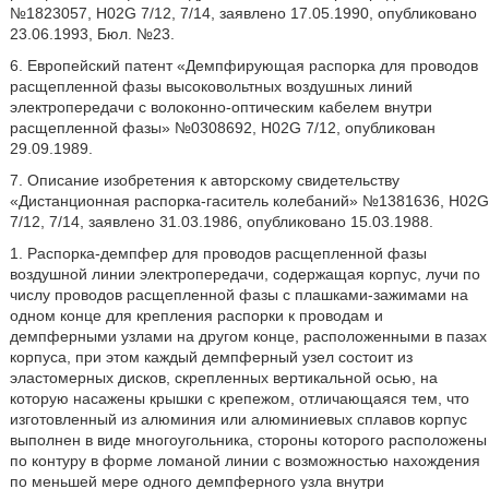
№1823057, H02G 7/12, 7/14, заявлено 17.05.1990, опубликовано
23.06.1993, Бюл. №23.
6. Европейский патент «Демпфирующая распорка для проводов
расщепленной фазы высоковольтных воздушных линий
электропередачи с волоконно-оптическим кабелем внутри
расщепленной фазы» №0308692, H02G 7/12, опубликован
29.09.1989.
7. Описание изобретения к авторскому свидетельству
«Дистанционная распорка-гаситель колебаний» №1381636, H02G
7/12, 7/14, заявлено 31.03.1986, опубликовано 15.03.1988.
1. Распорка-демпфер для проводов расщепленной фазы
воздушной линии электропередачи, содержащая корпус, лучи по
числу проводов расщепленной фазы с плашками-зажимами на
одном конце для крепления распорки к проводам и
демпферными узлами на другом конце, расположенными в пазах
корпуса, при этом каждый демпферный узел состоит из
эластомерных дисков, скрепленных вертикальной осью, на
которую насажены крышки с крепежом, отличающаяся тем, что
изготовленный из алюминия или алюминиевых сплавов корпус
выполнен в виде многоугольника, стороны которого расположены
по контуру в форме ломаной линии с возможностью нахождения
по меньшей мере одного демпферного узла внутри