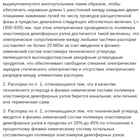
вышеупомянутого многоугольника таким образом, чтобы
обеспечить неравные длины L расстояний между каждыми двумя
плашками-зажимами лучей по числу проводов расщепленной
фазы в пределах диапазона следующих абсолютных величин: L=
(300÷650) мм, при этом электрическая проводимость полимера
эластомеров демпферных узлов достигается такой величины, что
электрическое сопротивление между любыми частями распорки
составляет не более 20 МОм за счет введения в физико-
химический состав эластомера технического углерода,
являющегося высокодисперсным аморфным углеродным
продуктом, что обеспечивает свободное стекание электрических
зарядов статического электричества и отсутствие электрических
разрядов между элементами распорки.
2. Распорка по п. 1, отличающаяся тем, что в качестве
технического углерода в физико-химическом составе полимера
эластомеров демпферных узлов берется канальная, или печная,
или термическая сажа.
3. Распорка по п. 2, отличающаяся тем, что технический углерод
вводится в физико-химический состав полимера эластомеров
демпферных узлов в пределах от 20% до 45% по отношению к
процентному физико-химическому составу остальных
составляющих полимера эластомеров демпферных узлов.