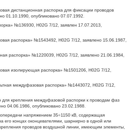
зовая дистанционная распорка для фиксации проводов
о 01.10.1990, опубликовано 07.07.1992.
орка» №136930, H02G 7/12, заявлен 17.07.2013,
зовая распорка» №1543492, H02G 7/12, заявлено 15.06.1987,
зная распорка» №1220039, H02G 7/12, заявлено 21.06.1984,
азовая изолирующая распорка» №1501206, Н02G 7/12,
ольтная междуфазовая распорка» №1443072, Н02G 7/12,
тво для крепления междуфазовой распорки к проводам фаз
но 04.06.1986, опубликовано 23.02.1988.
ропередачи напряжением 35÷1150 кВ, содержащая
а его концах оконцевателями, шарнирно в одной или
 крепления проводов воздушной линии, имеющим элементы,