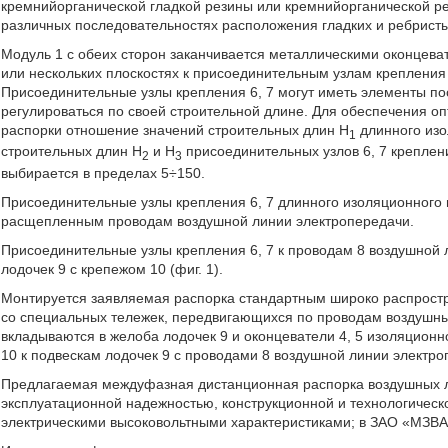
кремнийорганической гладкой резины или кремнийорганической 
различных последовательностях расположения гладких и ребристых
Модуль 1 с обеих сторон заканчивается металлическими оконцеват
или нескольких плоскостях к присоединительным узлам крепления 
Присоединительные узлы крепления 6, 7 могут иметь элементы по
регулироваться по своей строительной длине. Для обеспечения о
распорки отношение значений строительных длин Н
длинного изо
1
строительных длин Н
и Н
присоединительных узлов 6, 7 креплен
2
3
выбирается в пределах 5÷150.
Присоединительные узлы крепления 6, 7 длинного изоляционного 
расщепленным проводам воздушной линии электропередачи.
Присоединительные узлы крепления 6, 7 к проводам 8 воздушной 
лодочек 9 с крепежом 10 (фиг. 1).
Монтируется заявляемая распорка стандартным широко распрост
со специальных тележек, передвигающихся по проводам воздушны
вкладываются в желоба лодочек 9 и оконцеватели 4, 5 изоляционн
10 к подвескам лодочек 9 с проводами 8 воздушной линии электро
Предлагаемая междуфазная дистанционная распорка воздушных л
эксплуатационной надежностью, конструкционной и технологическ
электрическими высоковольтными характеристиками; в ЗАО «МЗВА