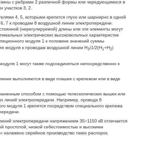
резины с ребрами 2 различной формы или чередующимися в
 участков 3, 2.
елями 4, 5, которыми крепится глухо или шарнирно в одной
6, 7 к проводам 8 воздушной линии электропередачи.
стоянной (нерегулируемой) длины или эти элементы могут
птимальных электрических высоковольтных характеристик
ляционного модуля 1 к половине значений суммы
ия модуля к проводам воздушной линии H
/1/2(H
+Н
)
3
1
2
модуля 1 могут также подсоединяться непосредственно к
линии выполняются в виде плашек с крепежом или в виде
раненным способом с помощью телескопических вышек или
х линий электропередачи. Например, провода 8
ого модуля 1 крепятся посредством специального крепежа
передачи.
иний электропередачи напряжением 35÷1150 кВ отличается
ой простотой, низкой себестоимостью и высокими
» налажено серийное производство таких распорок.