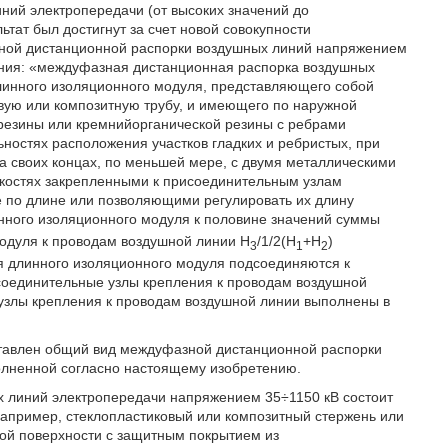
ний электропередачи (от высоких значений до
тат был достигнут за счет новой совокупности
ной дистанционной распорки воздушных линий напряжением
ния: «междуфазная дистанционная распорка воздушных
линного изоляционного модуля, представляющего собой
вую или композитную трубу, и имеющего по наружной
 резины или кремнийорганической резины с ребрами
остях расположения участков гладких и ребристых, при
 своих концах, по меньшей мере, с двумя металлическими
скостях закрепленными к присоединительным узлам
 по длине или позволяющими регулировать их длину
ного изоляционного модуля к половине значений суммы
одуля к проводам воздушной линии Н
/1/2(Н
+Н
)
3
1
2
я длинного изоляционного модуля подсоединяются к
оединительные узлы крепления к проводам воздушной
узлы крепления к проводам воздушной линии выполнены в
дставлен общий вид междуфазной дистанционной распорки
олненной согласно настоящему изобретению.
 линий электропередачи напряжением 35÷1150 кВ состоит
 например, стеклопластиковый или композитный стержень или
ной поверхности с защитным покрытием из