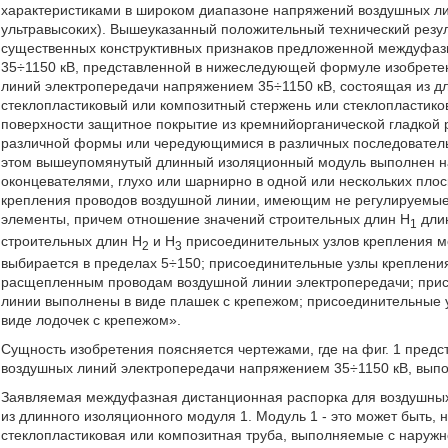
характеристиками в широком диапазоне напряжений воздушных ли
ультравысоких). Вышеуказанный положительный технический резуль
существенных конструктивных признаков предложенной междуфаз
35÷1150 кВ, представленной в нижеследующей формуле изобрете
линий электропередачи напряжением 35÷1150 кВ, состоящая из д
стеклопластиковый или композитный стержень или стеклопластико
поверхности защитное покрытие из кремнийорганической гладкой
различной формы или чередующимися в различных последовательн
этом вышеупомянутый длинный изоляционный модуль выполнен на
оконцевателями, глухо или шарнирно в одной или нескольких пло
крепления проводов воздушной линии, имеющим не регулируемые
элементы, причем отношение значений строительных длин H
длин
1
строительных длин Н
и Н
присоединительных узлов крепления м
2
3
выбирается в пределах 5÷150; присоединительные узлы креплени
расщепленным проводам воздушной линии электропередачи; прис
линии выполнены в виде плашек с крепежом; присоединительные 
виде лодочек с крепежом».
Сущность изобретения поясняется чертежами, где на фиг. 1 пре
воздушных линий электропередачи напряжением 35÷1150 кВ, вып
Заявляемая междуфазная дистанционная распорка для воздушных
из длинного изоляционного модуля 1. Модуль 1 - это может быть,
стеклопластиковая или композитная труба, выполняемые с наруж