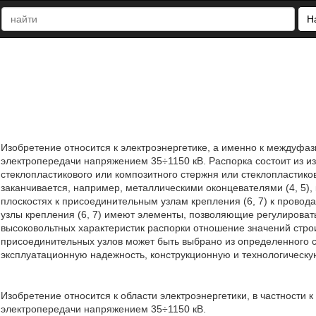
Н
Изобретение относится к электроэнергетике, а именно к междуф
электропередачи напряжением 35÷1150 кВ. Распорка состоит из из
стеклопластикового или композитного стержня или стеклопластиков
заканчивается, например, металлическими оконцевателями (4, 5),
плоскостях к присоединительным узлам крепления (6, 7) к прово
узлы крепления (6, 7) имеют элементы, позволяющие регулироват
высоковольтных характеристик распорки отношение значений стро
присоединительных узлов может быть выбрано из определенного 
эксплуатационную надежность, конструкционную и технологическую 
Изобретение относится к области электроэнергетики, в частност
электропередачи напряжением 35÷1150 кВ.