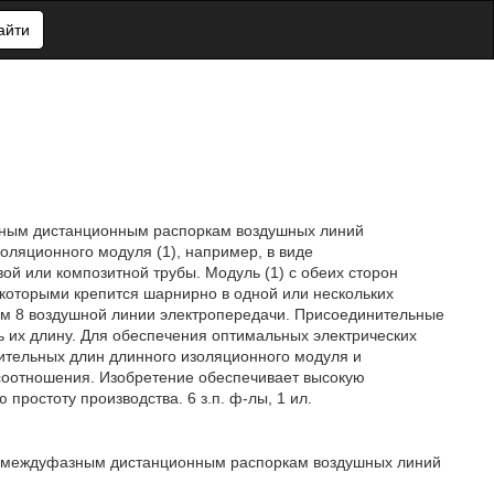
айти
азным дистанционным распоркам воздушных линий
оляционного модуля (1), например, в виде
ой или композитной трубы. Модуль (1) с обеих сторон
 которыми крепится шарнирно в одной или нескольких
дам 8 воздушной линии электропередачи. Присоединительные
ь их длину. Для обеспечения оптимальных электрических
ительных длин длинного изоляционного модуля и
соотношения. Изобретение обеспечивает высокую
простоту производства. 6 з.п. ф-лы, 1 ил.
и к междуфазным дистанционным распоркам воздушных линий