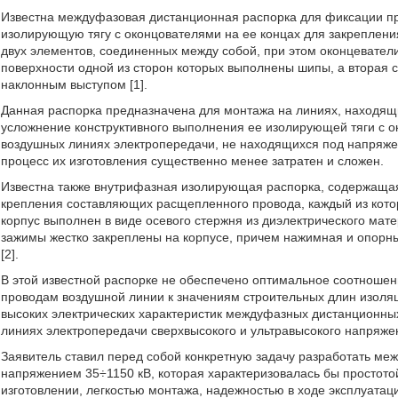
Известна междуфазовая дистанционная распорка для фиксации п
изолирующую тягу с оконцователями на ее концах для закреплени
двух элементов, соединенных между собой, при этом оконцевате
поверхности одной из сторон которых выполнены шипы, а вторая 
наклонным выступом [1].
Данная распорка предназначена для монтажа на линиях, находящ
усложнение конструктивного выполнения ее изолирующей тяги с о
воздушных линиях электропередачи, не находящихся под напряжен
процесс их изготовления существенно менее затратен и сложен.
Известна также внутрифазная изолирующая распорка, содержаща
крепления составляющих расщепленного провода, каждый из кото
корпус выполнен в виде осевого стержня из диэлектрического ма
зажимы жестко закреплены на корпусе, причем нажимная и опор
[2].
В этой известной распорке не обеспечено оптимальное соотношен
проводам воздушной линии к значениям строительных длин изоляц
высоких электрических характеристик междуфазных дистанционных
линиях электропередачи сверхвысокого и ультравысокого напряжен
Заявитель ставил перед собой конкретную задачу разработать м
напряжением 35÷1150 кВ, которая характеризовалась бы простото
изготовлении, легкостью монтажа, надежностью в ходе эксплуатац