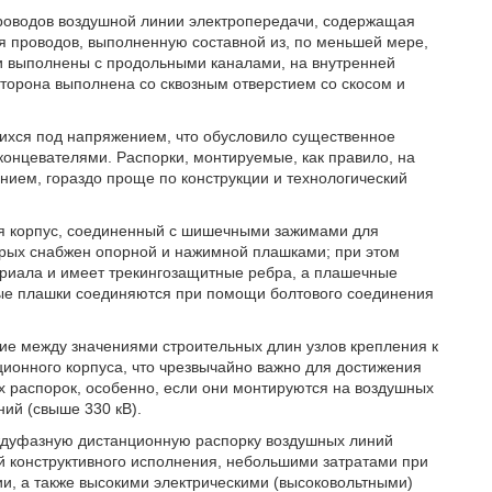
роводов воздушной линии электропередачи, содержащая
я проводов, выполненную составной из, по меньшей мере,
ли выполнены с продольными каналами, на внутренней
сторона выполнена со сквозным отверстием со скосом и
ихся под напряжением, что обусловило существенное
концевателями. Распорки, монтируемые, как правило, на
ием, гораздо проще по конструкции и технологический
я корпус, соединенный с шишечными зажимами для
рых снабжен опорной и нажимной плашками; при этом
териала и имеет трекингозащитные ребра, а плашечные
ные плашки соединяются при помощи болтового соединения
ие между значениями строительных длин узлов крепления к
ионного корпуса, что чрезвычайно важно для достижения
 распорок, особенно, если они монтируются на воздушных
ий (свыше 330 кВ).
еждуфазную дистанционную распорку воздушных линий
й конструктивного исполнения, небольшими затратами при
ии, а также высокими электрическими (высоковольтными)