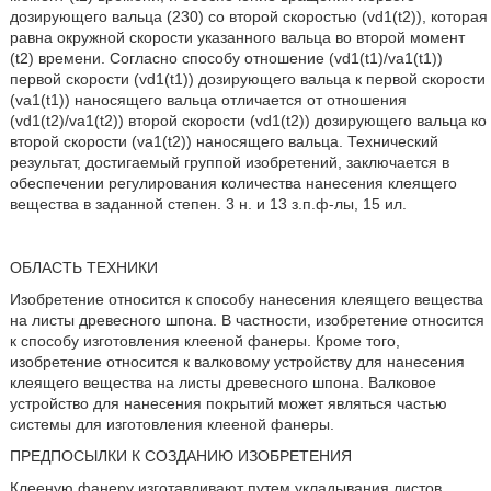
дозирующего вальца (230) со второй скоростью (vd1(t2)), которая
равна окружной скорости указанного вальца во второй момент
(t2) времени. Согласно способу отношение (vd1(t1)/va1(t1))
первой скорости (vd1(t1)) дозирующего вальца к первой скорости
(va1(t1)) наносящего вальца отличается от отношения
(vd1(t2)/va1(t2)) второй скорости (vd1(t2)) дозирующего вальца ко
второй скорости (va1(t2)) наносящего вальца. Технический
результат, достигаемый группой изобретений, заключается в
обеспечении регулирования количества нанесения клеящего
вещества в заданной степен. 3 н. и 13 з.п.ф-лы, 15 ил.
ОБЛАСТЬ ТЕХНИКИ
Изобретение относится к способу нанесения клеящего вещества
на листы древесного шпона. В частности, изобретение относится
к способу изготовления клееной фанеры. Кроме того,
изобретение относится к валковому устройству для нанесения
клеящего вещества на листы древесного шпона. Валковое
устройство для нанесения покрытий может являться частью
системы для изготовления клееной фанеры.
ПРЕДПОСЫЛКИ К СОЗДАНИЮ ИЗОБРЕТЕНИЯ
Клееную фанеру изготавливают путем укладывания листов