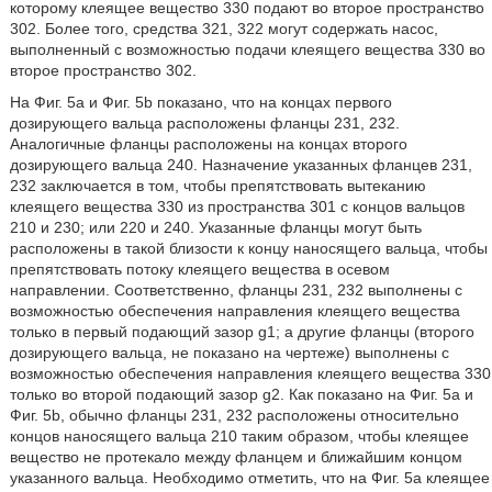
которому клеящее вещество 330 подают во второе пространство
302. Более того, средства 321, 322 могут содержать насос,
выполненный с возможностью подачи клеящего вещества 330 во
второе пространство 302.
На Фиг. 5а и Фиг. 5b показано, что на концах первого
дозирующего вальца расположены фланцы 231, 232.
Аналогичные фланцы расположены на концах второго
дозирующего вальца 240. Назначение указанных фланцев 231,
232 заключается в том, чтобы препятствовать вытеканию
клеящего вещества 330 из пространства 301 с концов вальцов
210 и 230; или 220 и 240. Указанные фланцы могут быть
расположены в такой близости к концу наносящего вальца, чтобы
препятствовать потоку клеящего вещества в осевом
направлении. Соответственно, фланцы 231, 232 выполнены с
возможностью обеспечения направления клеящего вещества
только в первый подающий зазор g1; а другие фланцы (второго
дозирующего вальца, не показано на чертеже) выполнены с
возможностью обеспечения направления клеящего вещества 330
только во второй подающий зазор g2. Как показано на Фиг. 5а и
Фиг. 5b, обычно фланцы 231, 232 расположены относительно
концов наносящего вальца 210 таким образом, чтобы клеящее
вещество не протекало между фланцем и ближайшим концом
указанного вальца. Необходимо отметить, что на Фиг. 5а клеящее