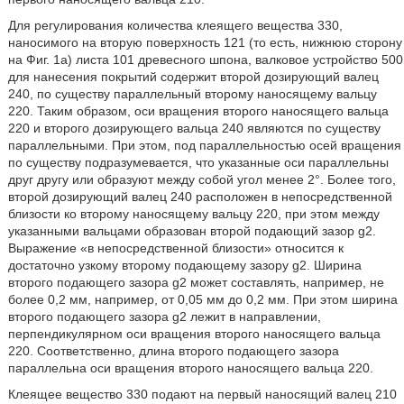
Для регулирования количества клеящего вещества 330,
наносимого на вторую поверхность 121 (то есть, нижнюю сторону
на Фиг. 1а) листа 101 древесного шпона, валковое устройство 500
для нанесения покрытий содержит второй дозирующий валец
240, по существу параллельный второму наносящему вальцу
220. Таким образом, оси вращения второго наносящего вальца
220 и второго дозирующего вальца 240 являются по существу
параллельными. При этом, под параллельностью осей вращения
по существу подразумевается, что указанные оси параллельны
друг другу или образуют между собой угол менее 2°. Более того,
второй дозирующий валец 240 расположен в непосредственной
близости ко второму наносящему вальцу 220, при этом между
указанными вальцами образован второй подающий зазор g2.
Выражение «в непосредственной близости» относится к
достаточно узкому второму подающему зазору g2. Ширина
второго подающего зазора g2 может составлять, например, не
более 0,2 мм, например, от 0,05 мм до 0,2 мм. При этом ширина
второго подающего зазора g2 лежит в направлении,
перпендикулярном оси вращения второго наносящего вальца
220. Соответственно, длина второго подающего зазора
параллельна оси вращения второго наносящего вальца 220.
Клеящее вещество 330 подают на первый наносящий валец 210