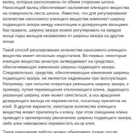
валец, которые расположены по обеим сторонам шпона.
Наносящий валец обеспечивает наложение клеящего вещества
на поверхность листа шпона. Известно, что для регулирования
количества наносимого клеящего вещества изменяют ширину
подающего зазора между наносящим и дозирующим вальцами.
Как правило, ширину зазора можно регулировать на каждом
конце пары вальцов независимо от ширины зазора на другом
конце.
Такой способ регулирования количества наносимого клеящего
вещества имеет несколько недостатков. Во-первых, некоторые
клеящие вещества зачастую затвердевают на средствах,
обеспечивающих изменение ширины подающего зазора.
Следовательно, средства, обеспечивающее изменение ширины
подающего зазора, не являются надежными при эксплуатации.
Например, при попытке оператора уменьшить ширину зазора, к
примеру, путем перемещения отклоняющего клина, задающего
указанную ширину, клин может сместиться, а ось вращения
дозирующего вальца не переместится, поскольку прилипла на
клей. В другом варианте, некоторое количество клеящего
вещества может прилипнуть к клину, при этом смещение клина
приводит к чрезмерному увеличению ширины подающего зазора,
либо клин невозможно переместить из-за клея.
Такое нарушение работы можно обнаружить только после