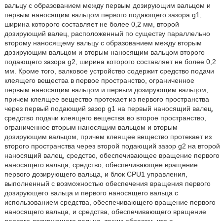
вальцу с образованием между первым дозирующим вальцом и
первым наносящим вальцом первого подающего зазора g1,
ширина которого составляет не более 0,2 мм, второй
дозирующий валец, расположенный по существу параллельно
второму наносящему вальцу с образованием между вторым
дозирующим вальцом и вторым наносящим вальцом второго
подающего зазора g2, ширина которого составляет не более 0,2
мм. Кроме того, валковое устройство содержит средство подачи
клеящего вещества в первое пространство, ограниченное
первым наносящим вальцом и первым дозирующим вальцом,
причем клеящее вещество протекает из первого пространства
через первый подающий зазор g1 на первый наносящий валец,
средство подачи клеящего вещества во второе пространство,
ограниченное вторым наносящим вальцом и вторым
дозирующим вальцом, причем клеящее вещество протекает из
второго пространства через второй подающий зазор g2 на второй
наносящий валец, средство, обеспечивающее вращение первого
наносящего вальца, средство, обеспечивающее вращение
первого дозирующего вальца, и блок CPU1 управления,
выполненный с возможностью обеспечения вращения первого
дозирующего вальца и первого наносящего вальца с
использованием средства, обеспечивающего вращение первого
наносящего вальца, и средства, обеспечивающего вращение
первого дозирующего вальца, таким образом, что в