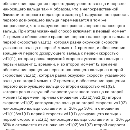
обеспечение вращения первого дозирующего вальца и первого
наносящего вальца таким образом, что в непосредственной
близости от первого подающего зазора g1 наружная поверхность
первого дозирующего вальца перемещается в том же
направлении, что и наружная поверхность первого наносящего
вальца. При этом указанный способ включает: в первый момент
t1 времени обеспечение вращения первого наносящего вальца с
первой скоростью va1(t1), которая равна окружной скорости
указанного вальца в первый момент t1 времени, и обеспечение
вращения первого дозирующего вальца с первой скоростью
vd1(t1), которая равна окружной скорости указанного вальца в
первый момент t1 времени, и во второй момент t2 времени
обеспечение вращения первого наносящего вальца со второй
скоростью va1(t2), которая равна окружной скорости указанного
вальца во второй момент t2 времени, и обеспечение вращения
первого дозирующего вальца со второй скоростью vd1(t2),
которая равна окружной скорости указанного вальца во второй
момент t2 времени, причем отношение vd1(t2)/va1(t2) второй
скорости vd1(t2) дозирующего вальца ко второй скорости va1(t2)
наносящего вальца составляет от 10% до 30%, и отношение
vd1(t1)/va1(t1) первой скорости vd1(t1) дозирующего вальца к
первой скорости va1(t1) наносящего вальца составляет от 10% до
30% и отличается от отношения vd1(t2)/va1(t2) второй скорости