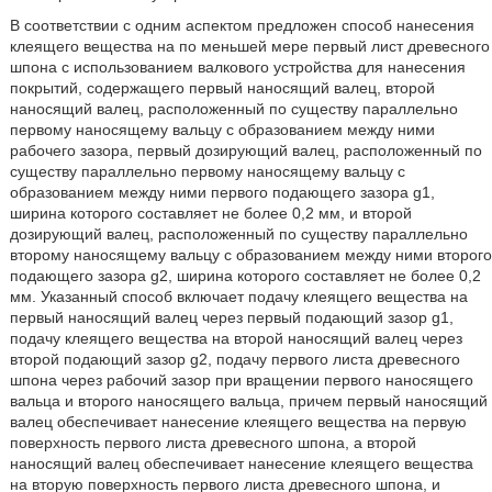
В соответствии с одним аспектом предложен способ нанесения
клеящего вещества на по меньшей мере первый лист древесного
шпона с использованием валкового устройства для нанесения
покрытий, содержащего первый наносящий валец, второй
наносящий валец, расположенный по существу параллельно
первому наносящему вальцу с образованием между ними
рабочего зазора, первый дозирующий валец, расположенный по
существу параллельно первому наносящему вальцу с
образованием между ними первого подающего зазора g1,
ширина которого составляет не более 0,2 мм, и второй
дозирующий валец, расположенный по существу параллельно
второму наносящему вальцу с образованием между ними второго
подающего зазора g2, ширина которого составляет не более 0,2
мм. Указанный способ включает подачу клеящего вещества на
первый наносящий валец через первый подающий зазор g1,
подачу клеящего вещества на второй наносящий валец через
второй подающий зазор g2, подачу первого листа древесного
шпона через рабочий зазор при вращении первого наносящего
вальца и второго наносящего вальца, причем первый наносящий
валец обеспечивает нанесение клеящего вещества на первую
поверхность первого листа древесного шпона, а второй
наносящий валец обеспечивает нанесение клеящего вещества
на вторую поверхность первого листа древесного шпона, и