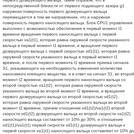
непосредственной близости от первого подающего зазора g1
наружная поверхность первого дозирующего вальца
перемещается в том же направлении, что и наружная
поверхность первого наносящего вальца. Блок CPU1 управления
выполнен с возможностью обеспечения в первый момент t1
времени вращения первого наносящего вальца с первой
скоростью va1(t1), которая равна окружной скорости указанного
вальца в первый момент t1 времени, и вращения первого
дозирующего вальца с первой скоростью vd1(t1), которая равна
окружной скорости указанного вальца в первый момент t1
времени, и после первого момента t1 времени приема сигнала
S1, указывающего на необходимость изменения количества
наносимого клеящего вещества, и в ответ на сигнал S1, во второй
момент t2 времени, вращения первого наносящего вальца со
второй скоростью va1(t2), которая равна окружной скорости
указанного вальца во второй момент t2 времени, и вращения
первого дозирующего вальца со второй скоростью vd1(t2),
которая равна окружной скорости указанного вальца во второй
момент t2 времени, причем отношение vd1(t2)/va1(t2) второй
скорости vd1(t2) дозирующего вальца ко второй скорости va1(t2)
наносящего вальца составляет от 10% до 30%, и отношение
vd1(t1)/va1(t1) первой скорости vd1(t1) дозирующего вальца к
первой скорости va1(t1) наносящего вальца составляет от 10% до