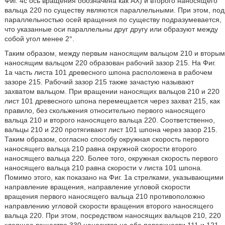
Фиг. 4с ось вращения обозначена как АХ) и второго наносящего
вальца 220 по существу являются параллельными. При этом, под
параллельностью осей вращения по существу подразумевается,
что указанные оси параллельны друг другу или образуют между
собой угол менее 2°.
Таким образом, между первым наносящим вальцом 210 и вторым
наносящим вальцом 220 образован рабочий зазор 215. На Фиг.
1а часть листа 101 древесного шпона расположена в рабочем
зазоре 215. Рабочий зазор 215 также зачастую называют
захватом вальцом. При вращении наносящих вальцов 210 и 220
лист 101 древесного шпона перемещается через захват 215, как
правило, без скольжения относительно первого наносящего
вальца 210 и второго наносящего вальца 220. Соответственно,
вальцы 210 и 220 протягивают лист 101 шпона через зазор 215.
Таким образом, согласно способу окружная скорость первого
наносящего вальца 210 равна окружной скорости второго
наносящего вальца 220. Более того, окружная скорость первого
наносящего вальца 210 равна скорости v листа 101 шпона.
Помимо этого, как показано на Фиг. 1а стрелками, указывающими
направление вращения, направление угловой скорости
вращения первого наносящего вальца 210 противоположно
направлению угловой скорости вращения второго наносящего
вальца 220. При этом, посредством наносящих вальцов 210, 220
клеящее вещество 330 наносится на обе поверхности 111 и 121