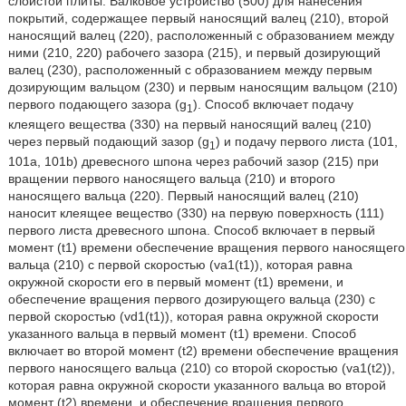
слоистой плиты. Валковое устройство (500) для нанесения
покрытий, содержащее первый наносящий валец (210), второй
наносящий валец (220), расположенный с образованием между
ними (210, 220) рабочего зазора (215), и первый дозирующий
валец (230), расположенный с образованием между первым
дозирующим вальцом (230) и первым наносящим вальцом (210)
первого подающего зазора (g
). Способ включает подачу
1
клеящего вещества (330) на первый наносящий валец (210)
через первый подающий зазор (g
) и подачу первого листа (101,
1
101а, 101b) древесного шпона через рабочий зазор (215) при
вращении первого наносящего вальца (210) и второго
наносящего вальца (220). Первый наносящий валец (210)
наносит клеящее вещество (330) на первую поверхность (111)
первого листа древесного шпона. Способ включает в первый
момент (t1) времени обеспечение вращения первого наносящего
вальца (210) с первой скоростью (va1(t1)), которая равна
окружной скорости его в первый момент (t1) времени, и
обеспечение вращения первого дозирующего вальца (230) с
первой скоростью (vd1(t1)), которая равна окружной скорости
указанного вальца в первый момент (t1) времени. Способ
включает во второй момент (t2) времени обеспечение вращения
первого наносящего вальца (210) со второй скоростью (va1(t2)),
которая равна окружной скорости указанного вальца во второй
момент (t2) времени, и обеспечение вращения первого