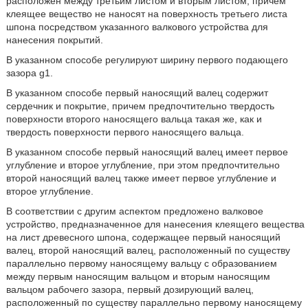
расположен между третьим листом и вторым листом, причем
клеящее вещество не наносят на поверхность третьего листа
шпона посредством указанного валкового устройства для
нанесения покрытий.
В указанном способе регулируют ширину первого подающего
зазора g1.
В указанном способе первый наносящий валец содержит
сердечник и покрытие, причем предпочтительно твердость
поверхности второго наносящего вальца такая же, как и
твердость поверхности первого наносящего вальца.
В указанном способе первый наносящий валец имеет первое
углубление и второе углубление, при этом предпочтительно
второй наносящий валец также имеет первое углубление и
второе углубление.
В соответствии с другим аспектом предложено валковое
устройство, предназначенное для нанесения клеящего вещества
на лист древесного шпона, содержащее первый наносящий
валец, второй наносящий валец, расположенный по существу
параллельно первому наносящему вальцу с образованием
между первым наносящим вальцом и вторым наносящим
вальцом рабочего зазора, первый дозирующий валец,
расположенный по существу параллельно первому наносящему