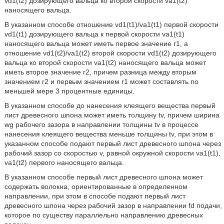
vd1(t2) дозирующего вальца ко второй скорости va1(t2)
наносящего вальца.
В указанном способе отношение vd1(t1)/va1(t1) первой скорости
vd1(t1) дозирующего вальца к первой скорости va1(t1)
наносящего вальца может иметь первое значение r1, а
отношение vd1(t2)/va1(t2) второй скорости vd1(t2) дозирующего
вальца ко второй скорости va1(t2) наносящего вальца может
иметь второе значение r2, причем разница между вторым
значением r2 и первым значением r1 может составлять по
меньшей мере 3 процентные единицы.
В указанном способе до нанесения клеящего вещества первый
лист древесного шпона может иметь толщину tv, причем ширина
wg рабочего зазора в направлении толщины tv в процессе
нанесения клеящего вещества меньше толщины tv, при этом в
указанном способе подают первый лист древесного шпона через
рабочий зазор со скоростью v, равной окружной скорости va1(t1),
va1(t2) первого наносящего вальца.
В указанном способе первый лист древесного шпона может
содержать волокна, ориентированные в определенном
направлении, при этом в способе подают первый лист
древесного шпона через рабочий зазор в направлении fd подачи,
которое по существу параллельно направлению древесных