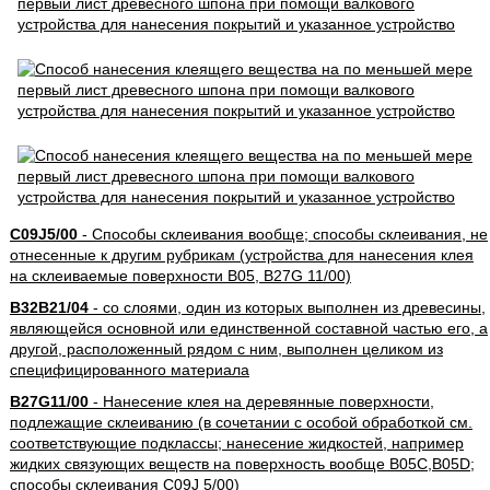
C09J5/00
- Способы склеивания вообще; способы склеивания, не
отнесенные к другим рубрикам (устройства для нанесения клея
на склеиваемые поверхности B05, B27G 11/00)
B32B21/04
- со слоями, один из которых выполнен из древесины,
являющейся основной или единственной составной частью его, а
другой, расположенный рядом с ним, выполнен целиком из
специфицированного материала
B27G11/00
- Нанесение клея на деревянные поверхности,
подлежащие склеиванию (в сочетании с особой обработкой см.
соответствующие подклассы; нанесение жидкостей, например
жидких связующих веществ на поверхность вообще B05C,B05D;
способы склеивания C09J 5/00)