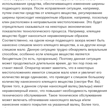
использования средства, обеспечивающего изменение ширины
подающего зазора. После исправления ситуации, например,
путем очистки средства от клеящего вещества, регулирование
ширины происходит некорректным образом, например, поскольку
клин расположен в неправильном местоположении. Это будет
отрицательно сказываться на некоторых экономических
показателях технологического процесса. Например, клеящее
вещество будет наноситься неравномерным образом.
Соответственно, на одном конце подающего зазора может быть
нанесено слишком много клеящего вещества, а на другом конце
слишком мало. Данную ситуацию трудно обнаружить визуальным
способом, особенно если клеящее вещество является
бесцветным (то есть, прозрачным). Поэтому данная ситуация
может продолжаться длительное время, до тех пор пока не
станет явной. Оператор может заметить, что в некоторых
местоположениях имеется слишком мало клея и увеличит его
количество везде одинаково, что приводит к слишком большому
количеству нанесенного клеящего вещества (смотри Фиг. 8а).
Кроме того, в данном случае наносящий валец (вальцы) имеет
неравномерный износ, что повышает необходимость проведения
технического обслуживания. Такое техническое обслуживание
может включать обтачивание наносящего вальца и/или
нанесение нового покрытия на указанный валец. Более того,