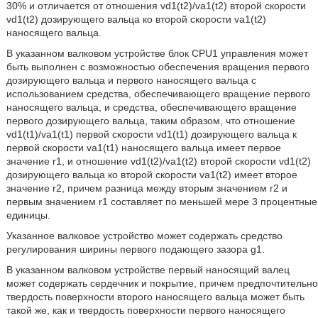
30% и отличается от отношения vd1(t2)/va1(t2) второй скорости
vd1(t2) дозирующего вальца ко второй скорости va1(t2)
наносящего вальца.
В указанном валковом устройстве блок CPU1 управления может
быть выполнен с возможностью обеспечения вращения первого
дозирующего вальца и первого наносящего вальца с
использованием средства, обеспечивающего вращение первого
наносящего вальца, и средства, обеспечивающего вращение
первого дозирующего вальца, таким образом, что отношение
vd1(t1)/va1(t1) первой скорости vd1(t1) дозирующего вальца к
первой скорости va1(t1) наносящего вальца имеет первое
значение r1, и отношение vd1(t2)/va1(t2) второй скорости vd1(t2)
дозирующего вальца ко второй скорости va1(t2) имеет второе
значение r2, причем разница между вторым значением r2 и
первым значением r1 составляет по меньшей мере 3 процентные
единицы.
Указанное валковое устройство может содержать средство
регулирования ширины первого подающего зазора g1.
В указанном валковом устройстве первый наносящий валец
может содержать сердечник и покрытие, причем предпочтительно
твердость поверхности второго наносящего вальца может быть
такой же, как и твердость поверхности первого наносящего