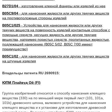
B27D1/04
- изготовление клееной фанеры или изделий из нее
B05C9/04
- для нанесения жидкости или других текучих веществ
на противоположные стороны изделий
B05C1/025
- Устройства для нанесения жидкости или других
текучих веществ на поверхность изделий контактным способом с
помощью средств, несущих жидкость или другие текучие
вещества, например пористых средств, пропитанных жидкостью,
подлежащей нанесению (B05C 5/02, B05C 7/00 имеют
преимущество)
B05C1/02
- для нанесения жидкости или других текучих веществ
на штучные изделия
Владельцы патента RU 2690915:
ЮПМ Плайвуд Ой (FI)
Группа изобретений относится к способу нанесения клеящего
вещества (330) на по меньшей мере первый лист (101, 101а,
101b) древесного шпона, валкового устройства для нанесения
клеящего вещества и к установке для изготовления древесной