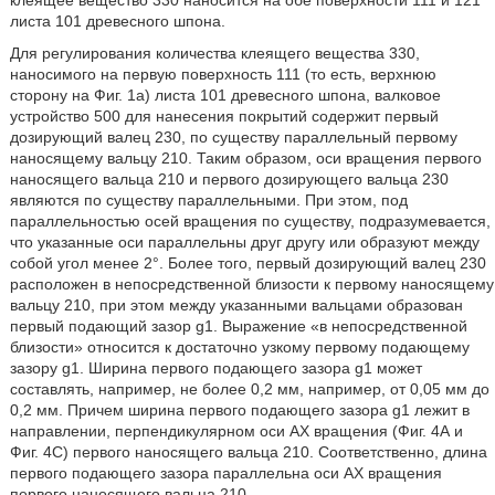
листа 101 древесного шпона.
Для регулирования количества клеящего вещества 330,
наносимого на первую поверхность 111 (то есть, верхнюю
сторону на Фиг. 1а) листа 101 древесного шпона, валковое
устройство 500 для нанесения покрытий содержит первый
дозирующий валец 230, по существу параллельный первому
наносящему вальцу 210. Таким образом, оси вращения первого
наносящего вальца 210 и первого дозирующего вальца 230
являются по существу параллельными. При этом, под
параллельностью осей вращения по существу, подразумевается,
что указанные оси параллельны друг другу или образуют между
собой угол менее 2°. Более того, первый дозирующий валец 230
расположен в непосредственной близости к первому наносящему
вальцу 210, при этом между указанными вальцами образован
первый подающий зазор g1. Выражение «в непосредственной
близости» относится к достаточно узкому первому подающему
зазору g1. Ширина первого подающего зазора g1 может
составлять, например, не более 0,2 мм, например, от 0,05 мм до
0,2 мм. Причем ширина первого подающего зазора g1 лежит в
направлении, перпендикулярном оси АХ вращения (Фиг. 4А и
Фиг. 4С) первого наносящего вальца 210. Соответственно, длина
первого подающего зазора параллельна оси АХ вращения
первого наносящего вальца 210.