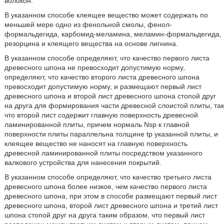
волокон.
В указанном способе клеящее вещество может содержать по
меньшей мере одно из фенольной смолы, фенол-
формальдегида, карбомид-меламина, меламин-формальдегида,
резорцина и клеящего вещества на основе лигнина.
В указанном способе определяют, что качество первого листа
древесного шпона не превосходит допустимую норму,
определяют, что качество второго листа древесного шпона
превосходит допустимую норму, и размещают первый лист
древесного шпона и второй лист древесного шпона стопой друг
на друга для формирования части древесной слоистой плиты, так
что второй лист содержит главную поверхность древесной
ламинированной плиты, причем нормаль Nsp к главной
поверхности плиты параллельна толщине tp указанной плиты, и
клеящее вещество не наносят на главную поверхность
древесной ламинированной плиты посредством указанного
валкового устройства для нанесения покрытий.
В указанном способе определяют, что качество третьего листа
древесного шпона более низкое, чем качество первого листа
древесного шпона, при этом в способе размещают первый лист
древесного шпона, второй лист древесного шпона и третий лист
шпона стопой друг на друга таким образом, что первый лист