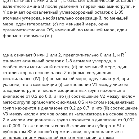
где n означает 2 или 3 или 4, Е означает органический остаток n-
валентного амина В после удаления n первичных аминогрупп, и
Y означает одновалентный углеводородный остаток с 1-35
атомами углерода, необязательно содержащий, по меньшей
мере, один гетероатом; (с) по меньшей мере, один
органометоксисилан OS, имеющий, по меньшей мере, один
фрагмент формулы (VI):
7
где а означает 0 или 1 или 2, предпочтительно 0 или 1, и R
означает алкильный остаток с 1-8 атомами углерода, в
особенности метильный остаток; (d) по меньшей мере, один
катализатор на основе олова Z в форме соединения
диалкилолово-(IV); (e) по меньшей мере, одну кислоту S; при
условии, что в композиции (i) соотношение V1 между числом
альдиминогрупп и числом изоцианатных групп находится в
диапазоне от 0,2 до 0,8, и что (ii) соотношение V2 между числом
метоксигрупп органометоксисилана OS и числом изоцианатных
групп находится в диапазоне от 0,2 до 0,7, и что (iii) соотношение
V3 между числом атомов олова из катализатора на основе олова
Z и числом изоцианатных групп находится в диапазоне от 0,002
до 0,006. Также описаны способ склеивания субстрата S1 с
субстратом S2 и способ герметизации, осуществляемые с
использованием указанной выше композиции, а также