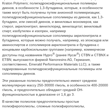
Kraton Polymers; полигидроксифункциональные полимеры
диенов, в особенности 1,3-бутадиена, которые, в особенности
также могут быть получены путем анионной полимеризации;
полигидроксифункциональные сополимеры из диенов, как 1,3-
бутадиен, или смесей диенов, и виниловых мономеров, как
стирол, акрилонитрил, винилхлорид, винилацетат, виниловый
спирт, изобутилен и изопрен, например
полигидроксифункциональные сополимеры акрилонитрила и
бутадиена, которые можно получать, например, из эпоксидов или
аминоспиртов и сополимеров акрилонитрила и бутадиена с
концевыми карбоксильными группами (например, коммерчески
®
®
доступны под названием Hypro
(ранее Hycar
) CTBN и CTBNX и
ETBN; выпускаются фирмой Nanoresins AG, Германия,
соответственно, Emerald Performance Materials LLC); а также
гидрированные полигидроксифункциональные полимеры или
сополимеры диенов.
Эти указанные полиолы предпочтительно имеют среднюю
молекулярную массу 250-30000 г/моль, в особенности 400-20000
г/моль, и предпочтительно обладают средней ОН-
функциональностью в диапазоне от 1,6 до 3.
В качестве полиолов предпочтительны простые
полиэфирополиолы, сложные полиэфирополиолы,