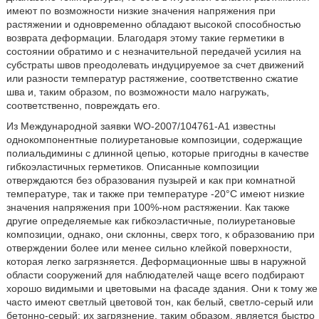
имеют по возможности низкие значения напряжения при
растяжении и одновременно обладают высокой способностью
возврата деформации. Благодаря этому такие герметики в
состоянии обратимо и с незначительной передачей усилия на
субстраты швов преодолевать индуцируемое за счет движений
или разности температур растяжение, соответственно сжатие
шва и, таким образом, по возможности мало нагружать,
соответственно, повреждать его.
Из Международной заявки WO-2007/104761-A1 известны
однокомпонентные полиуретановые композиции, содержащие
полиальдимины с длинной цепью, которые пригодны в качестве
гибкоэластичных герметиков. Описанные композиции
отверждаются без образования пузырей и как при комнатной
температуре, так и также при температуре -20°С имеют низкие
значения напряжения при 100%-ном растяжении. Как также
другие определяемые как гибкоэластичные, полиуретановые
композиции, однако, они склонны, сверх того, к образованию при
отверждении более или менее сильно клейкой поверхности,
которая легко загрязняется. Деформационные швы в наружной
области сооружений для наблюдателей чаще всего подбирают
хорошо видимыми и цветовыми на фасаде здания. Они к тому же
часто имеют светлый цветовой тон, как белый, светло-серый или
бетонно-серый; их загрязнение, таким образом, является быстро