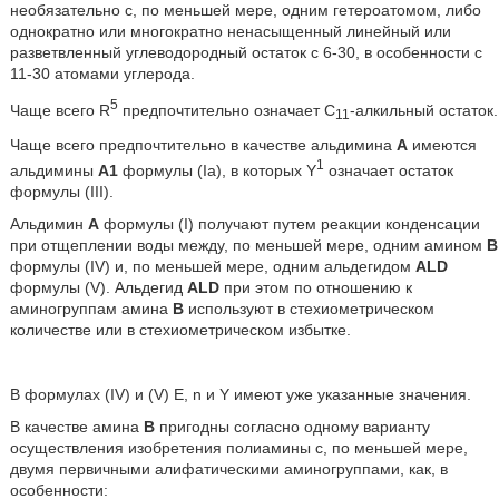
необязательно с, по меньшей мере, одним гетероатомом, либо
однократно или многократно ненасыщенный линейный или
разветвленный углеводородный остаток с 6-30, в особенности с
11-30 атомами углерода.
5
Чаще всего R
предпочтительно означает С
-алкильный остаток.
11
Чаще всего предпочтительно в качестве альдимина
А
имеются
1
альдимины
А1
формулы (Ia), в которых Y
означает остаток
формулы (III).
Альдимин
А
формулы (I) получают путем реакции конденсации
при отщеплении воды между, по меньшей мере, одним амином
В
формулы (IV) и, по меньшей мере, одним альдегидом
ALD
формулы (V). Альдегид
ALD
при этом по отношению к
аминогруппам амина
В
используют в стехиометрическом
количестве или в стехиометрическом избытке.
В формулах (IV) и (V) Е, n и Y имеют уже указанные значения.
В качестве амина
В
пригодны согласно одному варианту
осуществления изобретения полиамины с, по меньшей мере,
двумя первичными алифатическими аминогруппами, как, в
особенности: