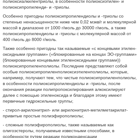
полиоксиалкилентриолы, в особенности полиоксиэтилен- и
полиоксипропиленди- и -триолы.
Особенно пригодны полиоксипропилендиолы и -триолы со
степенью ненасыщенности ниже чем 0,02 мэкв/г и молекулярной
массой в диапазоне от 1000 г/моль до 30000 г/моль, а также
полиоксипропилендиолы и -триолы с молекулярной массой от
400 г/моль до 8000 г/моль.
Также особенно пригодны так называемые «с концевыми этилен-
оксидными группами» («блокированные на концах ЭО-группами»
(блокированные концевыми этиленоксидными группами))
полиоксипропиленполиолы. Последние представляют собой
особые полиоксипропиленполиоксиэтиленполиолы, которые,
например, получают тем, что чистые полиоксипропиленполиолы,
в особенности полиоксипропилендиолы и -триолы, после
окончания реакции полипропоксилирования алкоксилируют
далее с помощью этиленоксида и благодаря этому имеют
первичные гидроксильные группы;
- стирол-акрилонитрил- или акрилонитрил-метилметакрилат-
привитые простые полиэфирополиолы;
- сложные полиэфирополиолы, также называемые как
олигоэстеролы, получаемые известными способами, в
особенности путем реакции поликонденсации