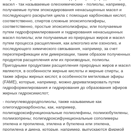
масел - так называемые олеохимические - полиолы, например,
получаемые путем эпоксидирования ненасыщенных масел и
последующего раскрытия цикла с помощью карбоновых кислот,
соответственно, спиртов сложные эпоксиполиэфиры,
соответственно, простые эпоксиполиэфиры, или получаемые
путем гидроформилирования и гидрирования ненасыщенных
масел полиолы; или получаемые из природных жиров и масел
путем процесса расщепления, как алкоголиз или озонолиз, и
последующего химического связывания, например, за счет
переэтерификации или димеризации, таким образом полученных
продуктов расщепления или их производных, полиолы.
Пригодными продуктами расщепления природных жиров и масел
являются, в особенности жирные кислоты и жирные спирты, а
также эфиры жирных кислот, в особенности метиловые эфиры
(FAME), которые, например, можно дериватизировать путем
гидроформилирования и гидрирования до образования эфиров
жирных гидроксикислот;
- полиуглеводородполиолы, также называемые как
олигогидрокарбонолы, как, например,
полигидроксифункциональные полиолефины, полиизобутилены,
полиизопрены; полигидроксифункциональные сополимеры
этилена и пропилена, этилена и бутилена или этилена,
пропилена и диена, которые, например, выпускаются фирмой