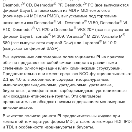
®
®
®
Desmodur
CD, Desmodur
PF, Desmodur
PC (все выпускаются
фирмой Bayer), а также смеси из MDI и MDI-гомологов
(полимерный MDI или PMDI), выпускаемые под торговыми
®
®
®
названиями как Desmodur
VL, Desmodur
VL50, Desmodur
VL
®
®
R10, Desmodur
VL R20 и Desmodur
VKS 20F (все выпускаются
®
®
®
фирмой Bayer), Isonate
M 309, Voranate
M 229, Voranate M
®
580 (все выпускаются фирмой Dow) или Lupranat
M 10 R
(выпускается фирмой BASF).
Вышеуказанные олигомерные полиизоцианаты
PI
на практике
обычно представляют собой смеси веществ с различными
степенями олигомеризации и/или химическими структурами.
Предпочтительно они имеют среднюю NCO-функциональность от
2,1 до 4,0 и, в особенности содержат изоциануратные,
иминооксадиазиндионовые, уретдионовые, уретановые,
биуретовые, аллофанатные, карбодиимидные, уретониминные
или оксадиазинтрионовые группы. Эти олигомеры
предпочтительно обладают низким содержанием мономерных
диизоцианатов.
В качестве полиизоцианата
PI
предпочтительны жидкие при
комнатной температуре формы MDI, а также олигомеры HDI, IPDI
и TDI, в особенности изоцианураты и биуреты.