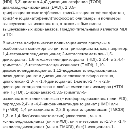
(NDI), 3,3'-диметил-4,4'-диизоцианатофенил (TODI),
дианизидиндиизоцианат (DADI), 1,3,5-
трис(изоцианатометил)бензол, трис(4-изоцианатофенил)метан,
трис(4-изоцианатофенил)тиофосфат, олигомеры и полимеры
вышеуказанных изоцианатов, а также любые смеси
вышеуказанных изоцианатов. Предпочтительными являются MDI
и TDI.
В качестве алифатических полиизоцианатов пригодны в
особенности мономерные ди- или триизоцианаты, как, например,
1,4-тетраметилендиизоцианат, 2-метилпентаметилен-1,5-
диизоцианат, 1,6-гексаметилендиизоцианат (HDI), 2,2,4- и 2,4,4-
триметил-1,6-гексаметилендиизоцианат (TMDI), 1,10-
декаметилендиизоцианат, 1,12-додекаметилендиизоцианат,
лизиндиизоцианат и диизоцианат сложного эфира лизина,
циклогексан-1,3- и -1,4-диизоцианат, 1-метил-2,4- и -2,6-
диизоцианатоциклогексан и любые смеси этих изомеров (HTDI
или H
TDI), 1-изоцианато-3,3,5-триметил-5-
6
изоцианатометилциклогексан (= изофорондиизоцианат или IPDI),
пергидро-2,4'- и -4,4'-дифенилметандиизоцианат (HMDI или
H
MDI), 1,4-диизоцианато-2,2,6-триметилциклогексан (TMCDI),
12
1,3- и 1,4-бис(изоцианатометил)циклогексан, м- и п-
ксилилендиизоцианат (м- и п-XDI), м- и п-тетраметил-1,3- и -1,4-
ксилилендиизоцианат (м- и п-TMXDI), бис(1-изоцианато-1-