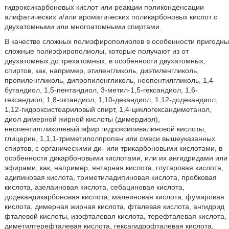
гидроксикарбоновых кислот или реакции поликонденсации
алифатических и/или ароматических поликарбоновых кислот с
двухатомными или многоатомными спиртами.
В качестве сложных полиэфирополиолов в особенности пригодны
сложные полиэфирополиолы, которые получают из от
двухатомных до трехатомных, в особенности двухатомных,
спиртов, как, например, этиленгликоль, диэтиленгликоль,
пропиленгликоль, дипропиленгликоль, неопентилгликоль, 1,4-
бутандиол, 1,5-пентандиол, 3-метил-1,5-гександиол, 1,6-
гександиол, 1,8-октандиол, 1,10-декандиол, 1,12-додекандиол,
1,12-гидроксистеариловый спирт, 1,4-циклогександиметанол,
диол димерной жирной кислоты (димердиол),
неопентилгликолевый эфир гидроксипивалиновой кислоты,
глицерин, 1,1,1-триметилолпропан или смеси вышеуказанных
спиртов, с органическими ди- или трикарбоновыми кислотами, в
особенности дикарбоновыми кислотами, или их ангидридами или
эфирами, как, например, янтарная кислота, глутаровая кислота,
адипиновая кислота, триметиладипиновая кислота, пробковая
кислота, азелаиновая кислота, себациновая кислота,
додекандикарбоновая кислота, малеиновая кислота, фумаровая
кислота, димерная жирная кислота, фталевая кислота, ангидрид
фталевой кислоты, изофталевая кислота, терефталевая кислота,
диметилтерефталевая кислота, гексагидрофталевая кислота,