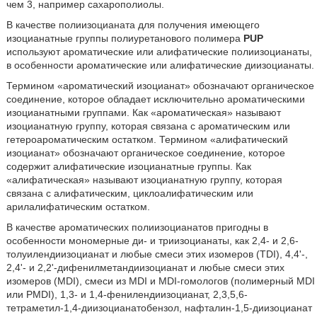
чем 3, например сахарополиолы.
В качестве полиизоцианата для получения имеющего
изоцианатные группы полиуретанового полимера
PUP
используют ароматические или алифатические полиизоцианаты,
в особенности ароматические или алифатические диизоцианаты.
Термином «ароматический изоцианат» обозначают органическое
соединение, которое обладает исключительно ароматическими
изоцианатными группами. Как «ароматическая» называют
изоцианатную группу, которая связана с ароматическим или
гетероароматическим остатком. Термином «алифатический
изоцианат» обозначают органическое соединение, которое
содержит алифатические изоцианатные группы. Как
«алифатическая» называют изоцианатную группу, которая
связана с алифатическим, циклоалифатическим или
арилалифатическим остатком.
В качестве ароматических полиизоцианатов пригодны в
особенности мономерные ди- и триизоцианаты, как 2,4- и 2,6-
толуилендиизоцианат и любые смеси этих изомеров (TDI), 4,4'-,
2,4'- и 2,2'-дифенилметандиизоцианат и любые смеси этих
изомеров (MDI), смеси из MDI и MDI-гомологов (полимерный MDI
или PMDI), 1,3- и 1,4-фенилендиизоцианат, 2,3,5,6-
тетраметил-1,4-диизоцианатобензол, нафталин-1,5-диизоцианат