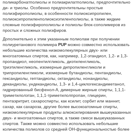
поликарбонатполиолы и полиакрилатполиолы, предпочтительно
ди- и триолы. Особенно предпочтительны простые
полиэфирополиолы, в особенности полиоксипропилен,
полиоксипропиленполиоксиэтиленполиолы, а также жидкие
сложные полиэфирополиолы и полиолы блок-сополимеров из
простых и сложных полиэфиров.
Дополнительно к этим указанным полиолам при получении
полиуретанового полимера
PUP
можно совместно использовать
небольшие количества низкомолекулярных двух- или
многоатомных спиртов, как, например, 1,2-этандиол, 1,2- и 1,3-
пропандиол, неопентилгликоль, диэтиленгликоль,
триэтиленгликоль, изомерные дипропиленгликоли и
трипропиленгликоли, изомерные бутандиолы, пентандиолы,
гександиолы, гептандиолы, октандиолы, нонандиолы,
декандиолы, ундекандиолы, 1,3- и 1,4-циклогександиметанол,
гидрированный бисфенол-А, димерные жирные спирты, 1,1,1-
триметилолэтан, 1,1,1-триметилолпропан, глицерин,
пентаэритрит, сахароспирты, как ксилит, сорбит или маннит,
сахар, как сахароза, другие более высокоатомные спирты,
низкомолекулярные продукты алкоксилирования вышеуказанных
двух- и многоатомных спиртов, а также смеси вышеуказанных
спиртов. Также можно совместно использовать небольшие
количества полиолов со средней ОН-функциональностью более