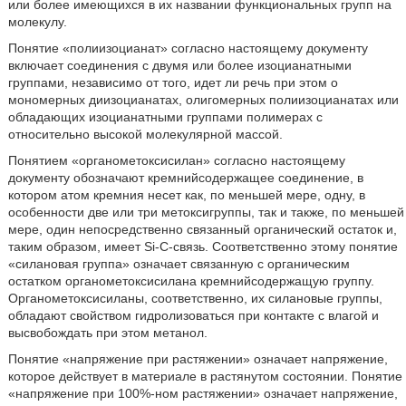
или более имеющихся в их названии функциональных групп на
молекулу.
Понятие «полиизоцианат» согласно настоящему документу
включает соединения с двумя или более изоцианатными
группами, независимо от того, идет ли речь при этом о
мономерных диизоцианатах, олигомерных полиизоцианатах или
обладающих изоцианатными группами полимерах с
относительно высокой молекулярной массой.
Понятием «органометоксисилан» согласно настоящему
документу обозначают кремнийсодержащее соединение, в
котором атом кремния несет как, по меньшей мере, одну, в
особенности две или три метоксигруппы, так и также, по меньшей
мере, один непосредственно связанный органический остаток и,
таким образом, имеет Si-C-связь. Соответственно этому понятие
«силановая группа» означает связанную с органическим
остатком органометоксисилана кремнийсодержащую группу.
Органометоксисиланы, соответственно, их силановые группы,
обладают свойством гидролизоваться при контакте с влагой и
высвобождать при этом метанол.
Понятие «напряжение при растяжении» означает напряжение,
которое действует в материале в растянутом состоянии. Понятие
«напряжение при 100%-ном растяжении» означает напряжение,