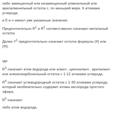
либо замещенный или незамещенный алкенильный или
арилалкенильный остаток с, по меньшей мере, 6 атомами
углерода;
и Е и n имеют уже указанные значения.
1
2
Предпочтительно R
и R
соответственно означают метильный
остаток.
1
Далее Y
предпочтительно означает остаток формулы (II) или
(III):
где:
3
R
означает атом водорода или алкил-, циклоалкил-, арилалкил-
или алкоксикарбонильный остаток с 1-12 атомами углерода;
4
R
означает углеводородный остаток с 1-30 атомами углерода,
который необязательно содержит атомы кислорода простого
эфира;
5
R
означает
либо атом водорода,