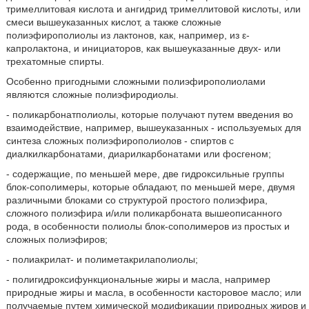
тримеллитовая кислота и ангидрид тримеллитовой кислоты, или
смеси вышеуказанных кислот, а также сложные
полиэфирополиолы из лактонов, как, например, из ε-
капролактона, и инициаторов, как вышеуказанные двух- или
трехатомные спирты.
Особенно пригодными сложными полиэфирополиолами
являются сложные полиэфиродиолы.
- поликарбонатполиолы, которые получают путем введения во
взаимодействие, например, вышеуказанных - используемых для
синтеза сложных полиэфирополиолов - спиртов с
диалкилкарбонатами, диарилкарбонатами или фосгеном;
- содержащие, по меньшей мере, две гидроксильные группы
блок-сополимеры, которые обладают, по меньшей мере, двумя
различными блоками со структурой простого полиэфира,
сложного полиэфира и/или поликарбоната вышеописанного
рода, в особенности полиолы блок-сополимеров из простых и
сложных полиэфиров;
- полиакрилат- и полиметакрилаполиолы;
- полигидроксифункциональные жиры и масла, например
природные жиры и масла, в особенности касторовое масло; или
получаемые путем химической модификации природных жиров и