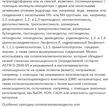
тетрагидрофурана или их смесей, возможно, полимеризуемых с
помощью молекулы-инициатора с двумя или несколькими
активными атомами водорода, как, например, вода, аммиак, или
соединения с несколькими ОН- или NH-группами, как, например,
1,2-этандиол, 1,2- и 1,3-пропандиол, неопентилгликоль,
диэтиленгликоль, триэтиленгликоль, изомерные
дипропиленгликоли и трипропиленгликоли, изомерные
бутандиолы, пентандиолы, гександиолы, гептандиолы,
октандиолы, нонандиолы, декандиолы, ундекандиолы, 1,3- и 1,4-
циклогександиметанол, бисфенол-А, гидрированный бисфенол-
А, 1,1,1-триметилолэтан, 1,1,1-триметилолпропан, глицерин,
анилин, а также смеси вышеуказанных соединений. Можно
использовать как полиоксиалкиленполиолы, которые обладают
низкой степенью ненасыщенности (определяемой согласно
ASTM D-2849-69 и указываемой в миллиэквивалентах
ненасыщенности на грамм полиола (мэкв/г)), получаемые,
например, с помощью так называемых катализаторов на основе
двойного металлоцианидного комплекса (DMC-катализаторы), как
также полиоксиалкиленполиолы с более высокой степенью
ненасыщенности, получаемые, например, с помощью анионных
катализаторов, как NaOH, KOH, CsOH или алкоголяты щелочных
металлов.
Особенно пригодны полиоксиалкилендиолы или