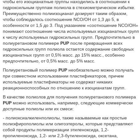
чтобы его изоцианатные группы находились в соотношении к
гидроксильным группам полиола в стехиометрическом избытке.
Преимущественно полиизоцианат дозируют таким образом,
чтобы соблюдалось соотношение NCO/OH от 1,3 до 5, в
особенности от 1,5 до 3. Под указанием «соотношение NCO/OH»
понимают соотношение числа используемых изоцианатных групп
к числу используемых гидроксильных групп. Предпочтительно в
полиуретановом полимере
PUP
после превращения всех
гидроксильных групп полиола остается содержание свободных
изоцианатных групп от 0,5% масс. до 15% масс., особенно
предпочтительно, от 0,5% масс. до 5% масс.
Полиуретановый полимер
PUP
необязательно можно получать
при совместном использовании пластификаторов, причем
используемые пластификаторы не содержат никаких
реакционноспособных по отношению к изоцианатам групп.
В качестве полиолов для получения полиуретанового полимера
PUP
можно использовать, например, следующие коммерчески
доступные полиолы или их смеси:
- полиоксиалкиленполиолы, также называемые как простые
полиэфирополиолы или олигоэтеролы, которые представляют
собой продукты полимеризации этиленоксида, 1,2-
пропиленоксида, 1,2- или 2,3-бутиленоксида, оксетана,