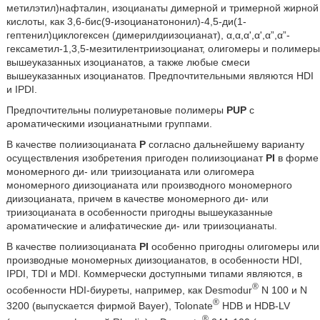
метилэтил)нафталин, изоцианаты димерной и тримерной жирной
кислоты, как 3,6-бис(9-изоцианатононил)-4,5-ди(1-
гептенил)циклогексен (димерилдиизоцианат), α,α,α',α',α”,α”-
гексаметил-1,3,5-мезитилентриизоцианат, олигомеры и полимеры
вышеуказанных изоцианатов, а также любые смеси
вышеуказанных изоцианатов. Предпочтительными являются HDI
и IPDI.
Предпочтительны полиуретановые полимеры
PUP
с
ароматическими изоцианатными группами.
В качестве полиизоцианата
Р
согласно дальнейшему варианту
осуществления изобретения пригоден полиизоцианат
PI
в форме
мономерного ди- или триизоцианата или олигомера
мономерного диизоцианата или производного мономерного
диизоцианата, причем в качестве мономерного ди- или
триизоцианата в особенности пригодны вышеуказанные
ароматические и алифатические ди- или триизоцианаты.
В качестве полиизоцианата
PI
особенно пригодны олигомеры или
производные мономерных диизоцианатов, в особенности HDI,
IPDI, TDI и MDI. Коммерчески доступными типами являются, в
®
особенности HDI-биуреты, например, как Desmodur
N 100 и N
®
3200 (выпускается фирмой Bayer), Tolonate
HDB и HDB-LV
®