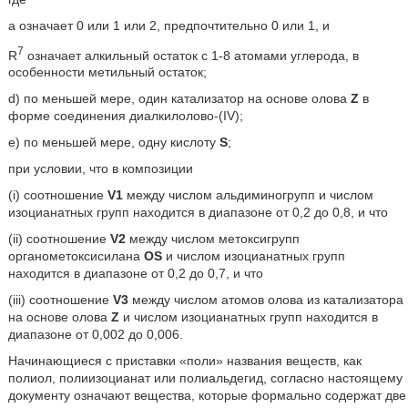
а означает 0 или 1 или 2, предпочтительно 0 или 1, и
7
R
означает алкильный остаток с 1-8 атомами углерода, в
особенности метильный остаток;
d) по меньшей мере, один катализатор на основе олова
Z
в
форме соединения диалкилолово-(IV);
e) по меньшей мере, одну кислоту
S
;
при условии, что в композиции
(i) соотношение
V1
между числом альдиминогрупп и числом
изоцианатных групп находится в диапазоне от 0,2 до 0,8, и что
(ii) соотношение
V2
между числом метоксигрупп
органометоксисилана
OS
и числом изоцианатных групп
находится в диапазоне от 0,2 до 0,7, и что
(iii) соотношение
V3
между числом атомов олова из катализатора
на основе олова
Z
и числом изоцианатных групп находится в
диапазоне от 0,002 до 0,006.
Начинающиеся с приставки «поли» названия веществ, как
полиол, полиизоцианат или полиальдегид, согласно настоящему
документу означают вещества, которые формально содержат две