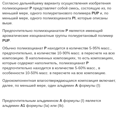
Согласно дальнейшему варианту осуществления изобретения
полиизоцианат
Р
представляет собой смесь, состоящую из, по
меньшей мере, одного полиуретанового полимера
PUP
и, по
меньшей мере, одного полиизоцианата
PI
, которые описаны
выше.
Предпочтительно полиизоцианатом
Р
является имеющий
ароматические изоцианатные группы полиуретановый полимер
PUP
.
Обычно полиизоцианат
Р
находится в количестве 5-95% масс.,
предпочтительно, в количестве 10-90% масс. в пересчете на всю
композицию. В наполненных композициях, то есть композициях,
которые содержат наполнитель, полиизоцианат
Р
предпочтительно находится в количестве 5-60% масс., в
особенности 10-50% масс. в пересчете на всю композицию.
Однокомпонентная влагоотверждающаяся композиция включает,
далее, по меньшей мере, один альдимин
А
формулы (I):
Предпочтительным альдимином
А
формулы (I) является
альдимин
А1
формулы (Ia) или (Ib).