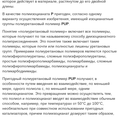
которое действует в материале, растянутом до его двойной
длины.
В качестве полиизоцианата
P
пригоден, согласно одному
варианту осуществления изобретения, имеющий изоцианатные
группы полиуретановый полимер
PUP
.
Понятие «полиуретановый полимер» включает все полимеры,
которые получают по так называемому способу диизоцианатного
полиприсоединения. Это понятие также включает такие
полимеры, которые почти или полностью лишены уретановых
групп. Примерами полиуретановых полимеров являются простые
полиэфирополиуретаны, сложные полиэфирополиуретаны,
простые полиэфирополикарбамиды, поликарбамиды, сложные
полиэфирополикарбамиды, полиизоцианураты и
поликарбодиимиды.
Пригодный полиуретановый полимер
PUP
получают, в
особенности путем введения во взаимодействие, по меньшей
мере, одного полиола с, по меньшей мере, одним
полиизоцианатом. Это превращение можно осуществлять тем,
что полиол и полиизоцианат вводят во взаимодействие обычным
способом, например, при температурах от 50°С до 100°С,
необязательно при совместном использовании пригодных
катализаторов, причем полиизоцианат дозируют таким образом,