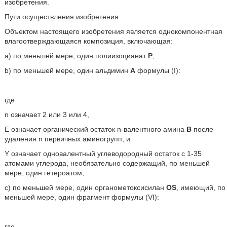
изобретения.
Пути осуществления изобретения
Объектом настоящего изобретения является однокомпонентная
влагоотверждающаяся композиция, включающая:
а) по меньшей мере, один полиизоцианат
Р
,
b) по меньшей мере, один альдимин
А
формулы (I):
где
n означает 2 или 3 или 4,
Е означает органический остаток n-валентного амина
В
после
удаления n первичных аминогрупп, и
Y означает одновалентный углеводородный остаток с 1-35
атомами углерода, необязательно содержащий, по меньшей
мере, один гетероатом;
с) по меньшей мере, один органометоксисилан
OS
, имеющий, по
меньшей мере, один фрагмент формулы (VI):
где