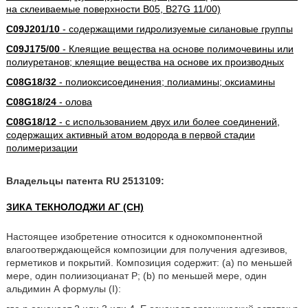
на склеиваемые поверхности B05, B27G 11/00)
C09J201/10
- содержащими гидролизуемые силановые группы
C09J175/00
- Клеящие вещества на основе полимочевины или
полиуретанов; клеящие вещества на основе их производных
C08G18/32
- полиоксисоединения; полиамины; оксиамины
C08G18/24
- олова
C08G18/12
- с использованием двух или более соединений,
содержащих активный атом водорода в первой стадии
полимеризации
Владельцы патента RU 2513109:
ЗИКА ТЕКНОЛОДЖИ АГ (CH)
Настоящее изобретение относится к однокомпонентной
влагоотверждающейся композиции для получения адгезивов,
герметиков и покрытий. Композиция содержит: (a) по меньшей
мере, один полиизоцианат Р; (b) по меньшей мере, один
альдимин А формулы (I):