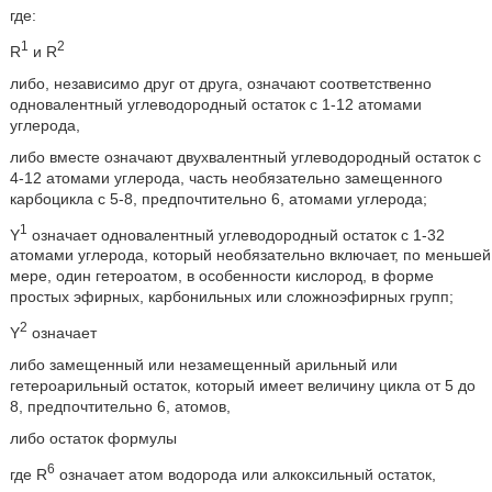
где:
1
2
R
и R
либо, независимо друг от друга, означают соответственно
одновалентный углеводородный остаток с 1-12 атомами
углерода,
либо вместе означают двухвалентный углеводородный остаток с
4-12 атомами углерода, часть необязательно замещенного
карбоцикла с 5-8, предпочтительно 6, атомами углерода;
1
Y
означает одновалентный углеводородный остаток с 1-32
атомами углерода, который необязательно включает, по меньшей
мере, один гетероатом, в особенности кислород, в форме
простых эфирных, карбонильных или сложноэфирных групп;
2
Y
означает
либо замещенный или незамещенный арильный или
гетероарильный остаток, который имеет величину цикла от 5 до
8, предпочтительно 6, атомов,
либо остаток формулы
6
где R
означает атом водорода или алкоксильный остаток,