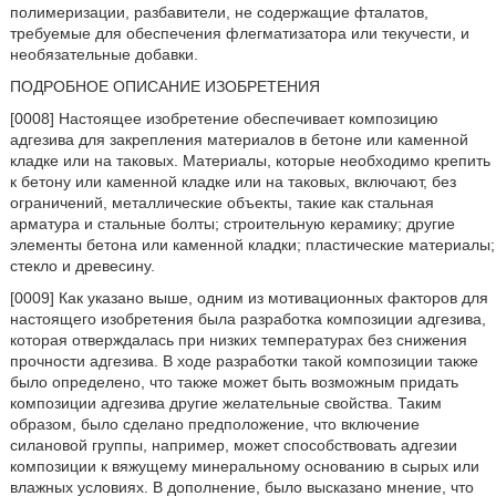
полимеризации, разбавители, не содержащие фталатов,
требуемые для обеспечения флегматизатора или текучести, и
необязательные добавки.
ПОДРОБНОЕ ОПИСАНИЕ ИЗОБРЕТЕНИЯ
[0008] Настоящее изобретение обеспечивает композицию
адгезива для закрепления материалов в бетоне или каменной
кладке или на таковых. Материалы, которые необходимо крепить
к бетону или каменной кладке или на таковых, включают, без
ограничений, металлические объекты, такие как стальная
арматура и стальные болты; строительную керамику; другие
элементы бетона или каменной кладки; пластические материалы;
стекло и древесину.
[0009] Как указано выше, одним из мотивационных факторов для
настоящего изобретения была разработка композиции адгезива,
которая отверждалась при низких температурах без снижения
прочности адгезива. В ходе разработки такой композиции также
было определено, что также может быть возможным придать
композиции адгезива другие желательные свойства. Таким
образом, было сделано предположение, что включение
силановой группы, например, может способствовать адгезии
композиции к вяжущему минеральному основанию в сырых или
влажных условиях. В дополнение, было высказано мнение, что