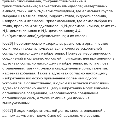
триметилтиомочевина, трифенилтиомочевина и
триоилтиомочевина; меркаптобензимидазола; четвертичных
аминов, таких как N,N-диалкилтолуидины, где алкильная группа
выбрана из метила, этила, гидроксиэтила, гидроксипропила,
изопропила и их смесей; триалкиламинов, где алкил выбран из
этила, пропила и этилдиэтанола; N,N-диалкиланилинов, таких как
N,N-диметиланилин и N,N-диэтиланилин; 4,4-
бис(диметиламино)дифенилметана; и их смесей.
[0026] Неорганические материалы, равно как и органические
соли, могут также использоваться в качестве ускорителей
согласно настоящему изобретению. Примеры неорганических
соединений и органических солей, пригодных для применения в
адгезивах согласно настоящему изобретению, включают, без
ограничений, магний, олово и определенные соли, такие как
нафтенат кобальта. Также в адгезивах согласно настоящему
изобретению возможно применение более чем одного
ускорителя. Соответственно, в одном из аспектов композиции
адгезивов согласно настоящему изобретению могут включать
органическое соединение, неорганическое соединение,
органическую соль, а также комбинации любых из
вышеуказанных.
[0027] В ходе изобретательской деятельности, описанной в
данном документе, также было обнаружено, что составы,