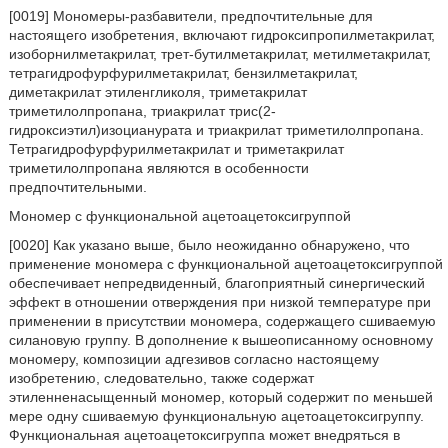
[0019] Мономеры-разбавители, предпочтительные для
настоящего изобретения, включают гидроксипропилметакрилат,
изоборнилметакрилат, трет-бутилметакрилат, метилметакрилат,
тетрагидрофурфурилметакрилат, бензилметакрилат,
диметакрилат этиленгликоля, триметакрилат
триметилолпропана, триакрилат трис(2-
гидроксиэтил)изоцианурата и триакрилат триметилолпропана.
Тетрагидрофурфурилметакрилат и триметакрилат
триметилолпропана являются в особенности
предпочтительными.
Мономер с функциональной ацетоацетоксигруппой
[0020] Как указано выше, было неожиданно обнаружено, что
применение мономера с функциональной ацетоацетоксигруппой
обеспечивает непредвиденный, благоприятный синергический
эффект в отношении отверждения при низкой температуре при
применении в присутствии мономера, содержащего сшиваемую
силановую группу. В дополнение к вышеописанному основному
мономеру, композиции адгезивов согласно настоящему
изобретению, следовательно, также содержат
этиленненасыщенный мономер, который содержит по меньшей
мере одну сшиваемую функциональную ацетоацетоксигруппу.
Функциональная ацетоацетоксигруппа может внедряться в