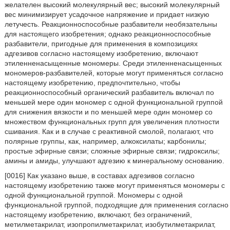
желателен высокий молекулярный вес; высокий молекулярный
вес минимизирует усадочное напряжение и придает низкую
летучесть. Реакционноспособные разбавители необязательны
для настоящего изобретения; однако реакционноспособные
разбавители, пригодные для применения в композициях
адгезивов согласно настоящему изобретению, включают
этиленненасыщенные мономеры. Среди этиленненасыщенных
мономеров-разбавителей, которые могут применяться согласно
настоящему изобретению, предпочтительно, чтобы
реакционноспособный органический разбавитель включал по
меньшей мере один мономер с одной функциональной группой
для снижения вязкости и по меньшей мере один мономер со
множеством функциональных групп для увеличения плотности
сшивания. Как и в случае с реактивной смолой, полагают, что
полярные группы, как, например, алкоксилаты; карбонилы;
простые эфирные связи; сложные эфирные связи; гидроксилы;
амины и амиды, улучшают адгезию к минеральному основанию.
[0016] Как указано выше, в составах адгезивов согласно
настоящему изобретению также могут применяться мономеры с
одной функциональной группой. Мономеры с одной
функциональной группой, подходящие для применения согласно
настоящему изобретению, включают, без ограничений,
метилметакрилат, изопропилметакрилат, изобутилметакрилат,