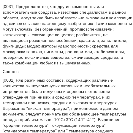
[0031] Предполагается, что другие компоненты или
вспомогательные средства, известные специалистам в данной
области, могут также быть необязательно включены в композиции
адгезивов согласно настоящему изобретению. Такие компоненты
могут включать, без ограничений, противовспениватели;
катализаторы; связующие вещества; разбавители, не
являющиеся реакционноспособными; красители; заполнители;
фунгициды; модификаторы ударопрочности; средства для
маскировки запахов; пигменты; растворители; стабилизаторы;
поверхностно-активные вещества; смачивающие средства; а
также комбинации любых из вышеуказанных.
Составы
[0032] Ряд различных составов, содержащих различные
количества вышеупомянутых активных и необязательных
ингредиентов, были получены и оценены в отношении
отверждения при низких и средних температурах, и их
тестировали при низких, средних и высоких температурах.
Выражение "низкая температура", применяемое в данном
документе, следует понимать как обозначающее температуры
порядка приблизительно -10°C±3°C (14°F±4°F). Выражение
"средняя температура", "окружающая температура",
"стандартная температура" или " температура среднего