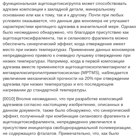
функциональная ацетоацетоксигруппа может способствовать
адгезии композиции к закладной детали, минеральному
основанию или как к тому, так и к другому. Почти при любых
условиях оказывается, что данные два мономера не улучшают
характеристики крепящего адгезива в значительной мере. Однако
было неожиданно обнаружено, что благодаря присутствию как
ацетоацетоксифрагмента, так и силанового фрагмента можно
обеспечить синергический эффект, когда отверждение имеет
место при низких температурах. Применение данных мономеров
непредвиденно привело к очевидно лучшему отверждению при
низких температурах. Например, когда в первой композиции
адгезива вместе применяются ацетоацетоксиэтилметакрилат и
метакрилоксипропилтриметоксисилан (MPTMS), наблюдается
увеличение механической прочности на 20% при отверждении
адгезива при низких температурах и его последующем
нагревании до стандартной температуры.
[0010] Вполне неожиданно, что при разработке композиций
адгезивов согласно настоящему изобретению, описанных в
данном документе, также было обнаружено, что синергический
эффект, полученный при комбинации силанового фрагмента и
ацетоацетоксифрагмента, непредвиденно увеличился в
присутствии инициатора свободнорадикальной полимеризации,
не содержащего фталатов. Примечательно, что, как было