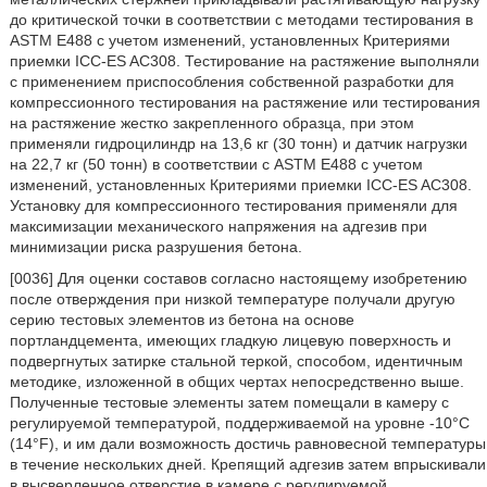
до критической точки в соответствии с методами тестирования в
ASTM E488 с учетом изменений, установленных Критериями
приемки ICC-ES AC308. Тестирование на растяжение выполняли
с применением приспособления собственной разработки для
компрессионного тестирования на растяжение или тестирования
на растяжение жестко закрепленного образца, при этом
применяли гидроцилиндр на 13,6 кг (30 тонн) и датчик нагрузки
на 22,7 кг (50 тонн) в соответствии с ASTM E488 с учетом
изменений, установленных Критериями приемки ICC-ES AC308.
Установку для компрессионного тестирования применяли для
максимизации механического напряжения на адгезив при
минимизации риска разрушения бетона.
[0036] Для оценки составов согласно настоящему изобретению
после отверждения при низкой температуре получали другую
серию тестовых элементов из бетона на основе
портландцемента, имеющих гладкую лицевую поверхность и
подвергнутых затирке стальной теркой, способом, идентичным
методике, изложенной в общих чертах непосредственно выше.
Полученные тестовые элементы затем помещали в камеру с
регулируемой температурой, поддерживаемой на уровне -10°C
(14°F), и им дали возможность достичь равновесной температуры
в течение нескольких дней. Крепящий адгезив затем впрыскивали
в высверленное отверстие в камере с регулируемой