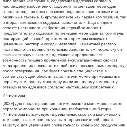
либо вторая композиция, содержащая адгезивы согласно
настоящему изобретению, содержит по меньшей мере один
заполнитель, при этом она может содержать одинаковые или
различные таковые. В другом аспекте как первая композиция, так
и вторая композиция содержит заполнители. Еще в одном
аспекте настоящего изобретения первый компонент
предпочтительно содержит по меньшей мере один заполнитель,
реагирующий с водой, при этом его примеры включают
цементный раствор и оксиды металлов. Цементный раствор
часто является предпочтительным заполнителем, поскольку он
связывает воду в системе адгезивов и предоставляет
возможность лучшего проявления эксплуатационных свойств,
когда крепление подвергается действию повышенных температур
после отверждения. Как будет понятно специалистам в
соответствующей области, заполнители можно примешивать к
первому компоненту-мономеру и/или ко второму компоненту-
отвердителю адгезивов согласно настоящему изобретению.
Ингибиторы
[0029] Для предотвращения полимеризации мономеров и смол
первого компонента при хранении требуются ингибиторы.
Ингибиторы присутствуют в реактивных смолах и мономерах в
том виде, в каком они получены от производителей; однако
зачастую для увеличения срока годности конечного продукта или