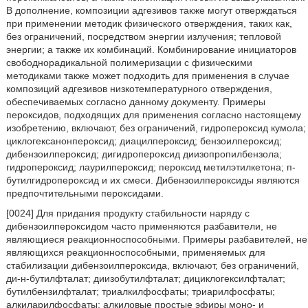
В дополнение, композиции адгезивов также могут отверждаться
при применении методик физического отверждения, таких как,
без ограничений, посредством энергии излучения; тепловой
энергии; а также их комбинаций. Комбинирование инициаторов
свободнорадикальной полимеризации с физическими
методиками также может подходить для применения в случае
композиций адгезивов низкотемпературного отверждения,
обеспечиваемых согласно данному документу. Примеры
пероксидов, подходящих для применения согласно настоящему
изобретению, включают, без ограничений, гидропероксид кумола;
циклогексанонпероксид; диацилпероксид; бензоилпероксид;
дибензоилпероксид; дигидропероксид диизопропилбензола;
гидропероксид; лаурилпероксид; пероксид метилэтилкетона; п-
бутилгидропероксид и их смеси. Дибензоилпероксиды являются
предпочтительными пероксидами.
[0024] Для придания продукту стабильности наряду с
дибензоилпероксидом часто применяются разбавители, не
являющиеся реакционноспособными. Примеры разбавителей, не
являющихся реакционноспособными, применяемых для
стабилизации дибензоилпероксида, включают, без ограничений,
ди-н-бутилфталат; диизобутилфталат; дициклогексилфталат;
бутилбензилфталат; триалкилфосфаты; триарилфосфаты;
алкиларилфосфаты; алкиловые простые эфиры моно- и