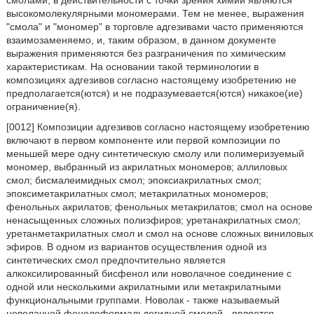
смолами, в действительности с точки зрения химии являются
высокомолекулярными мономерами. Тем не менее, выражения
"смола" и "мономер" в торговле адгезивами часто применяются
взаимозаменяемо, и, таким образом, в данном документе
выражения применяются без разграничения по химическим
характеристикам. На основании такой терминологии в
композициях адгезивов согласно настоящему изобретению не
предполагается(ются) и не подразумевается(ются) никакое(ие)
ограничение(я).
[0012] Композиции адгезивов согласно настоящему изобретению
включают в первом компоненте или первой композиции по
меньшей мере одну синтетическую смолу или полимеризуемый
мономер, выбранный из акрилатных мономеров; аллиловых
смол; бисмалеимидных смол; эпоксиакрилатных смол;
эпоксиметакрилатных смол; метакрилатных мономеров;
фенольных акрилатов; фенольных метакрилатов; смол на основе
ненасыщенных сложных полиэфиров; уретанакрилатных смол;
уретанметакрилатных смол и смол на основе сложных виниловых
эфиров. В одном из вариантов осуществления одной из
синтетических смол предпочтительно является
алкоксилированный бисфенол или новолачное соединение с
одной или несколькими акрилатными или метакрилатными
функциональными группами. Новолак - также называемый
новолачной фенолоформальдегидной смолой - является