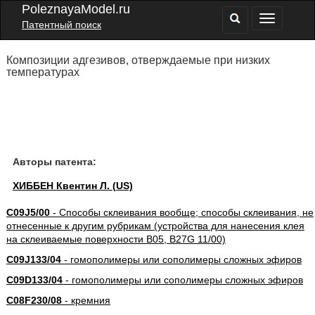
PoleznayaModel.ru
Патентный поиск
Композиции адгезивов, отверждаемые при низких
температурах
Авторы патента:
ХИББЕН Квентин Л. (US)
C09J5/00
- Способы склеивания вообще; способы склеивания, не
отнесенные к другим рубрикам (устройства для нанесения клея
на склеиваемые поверхности B05, B27G 11/00)
C09J133/04
- гомополимеры или сополимеры сложных эфиров
C09D133/04
- гомополимеры или сополимеры сложных эфиров
C08F230/08
- кремния