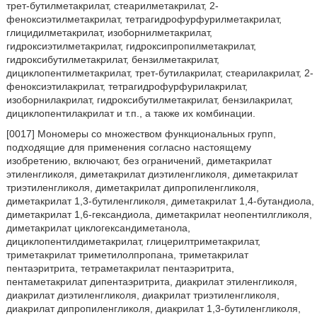
трет-бутилметакрилат, стеарилметакрилат, 2-
феноксиэтилметакрилат, тетрагидрофурфурилметакрилат,
глицидилметакрилат, изоборнилметакрилат,
гидроксиэтилметакрилат, гидроксипропилметакрилат,
гидроксибутилметакрилат, бензилметакрилат,
дициклопентилметакрилат, трет-бутилакрилат, стеарилакрилат, 2-
феноксиэтилакрилат, тетрагидрофурфурилакрилат,
изоборнилакрилат, гидроксибутилметакрилат, бензилакрилат,
дициклопентилакрилат и т.п., а также их комбинации.
[0017] Мономеры со множеством функциональных групп,
подходящие для применения согласно настоящему
изобретению, включают, без ограничений, диметакрилат
этиленгликоля, диметакрилат диэтиленгликоля, диметакрилат
триэтиленгликоля, диметакрилат дипропиленгликоля,
диметакрилат 1,3-бутиленгликоля, диметакрилат 1,4-бутандиола,
диметакрилат 1,6-гександиола, диметакрилат неопентилгликоля,
диметакрилат циклогександиметанола,
дициклопентилдиметакрилат, глицерилтриметакрилат,
триметакрилат триметилолпропана, триметакрилат
пентаэритрита, тетраметакрилат пентаэритрита,
пентаметакрилат дипентаэритрита, диакрилат этиленгликоля,
диакрилат диэтиленгликоля, диакрилат триэтиленгликоля,
диакрилат дипропиленгликоля, диакрилат 1,3-бутиленгликоля,