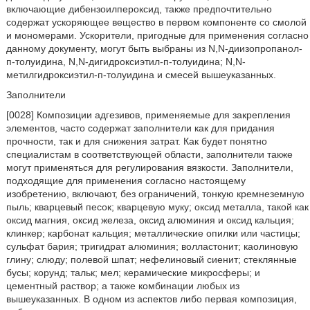
включающие дибензоилпероксид, также предпочтительно
содержат ускоряющее вещество в первом компоненте со смолой
и мономерами. Ускорители, пригодные для применения согласно
данному документу, могут быть выбраны из N,N-диизопропанол-
п-толуидина, N,N-дигидроксиэтил-п-толуидина; N,N-
метилгидроксиэтил-п-толуидина и смесей вышеуказанных.
Заполнители
[0028] Композиции адгезивов, применяемые для закрепления
элементов, часто содержат заполнители как для придания
прочности, так и для снижения затрат. Как будет понятно
специалистам в соответствующей области, заполнители также
могут применяться для регулирования вязкости. Заполнители,
подходящие для применения согласно настоящему
изобретению, включают, без ограничений, тонкую кремнеземную
пыль; кварцевый песок; кварцевую муку; оксид металла, такой как
оксид магния, оксид железа, оксид алюминия и оксид кальция;
клинкер; карбонат кальция; металлические опилки или частицы;
сульфат бария; тригидрат алюминия; волластонит; каолиновую
глину; слюду; полевой шпат; нефелиновый сиенит; стеклянные
бусы; корунд; тальк; мел; керамические микросферы; и
цементный раствор; а также комбинации любых из
вышеуказанных. В одном из аспектов либо первая композиция,