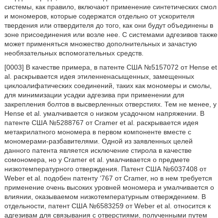
системы, как правило, включают применение синтетических смол
и мономеров, которые содержатся отдельно от ускорителя
твердения или отвердителя до того, как они будут объединены в
зоне присоединения или возле нее. С системами адгезивов также
может применяться множество дополнительных и зачастую
необязательных вспомогательных средств.
[0003] В качестве примера, в патенте США №5157072 от Hense et
al. раскрывается идея этиленненасыщенных, замещенных
циклоалифатических соединений, таких как мономеры и смолы,
для минимизации усадки адгезива при применении для
закрепления болтов в высверленных отверстиях. Тем не менее, у
Hense et al. умалчивается о низком усадочном напряжении. В
патенте США №5288767 от Cramer et al. раскрывается идея
метакрилатного мономера в первом компоненте вместе с
мономерами-разбавителями. Одной из заявленных целей
данного патента является исключение стирола в качестве
сомономера, но у Cramer et al. умалчивается о предмете
низкотемпературного отверждения. Патент США №6037408 от
Weber et al. подобен патенту ‘767 от Cramer, но в нем требуется
применение очень высоких уровней мономера и умалчивается о
влиянии, оказываемом низкотемпературным отверждением. В
отдельности, патент США №6583259 от Weber et al. относится к
адгезивам для связывания с отверстиями, полученными путем