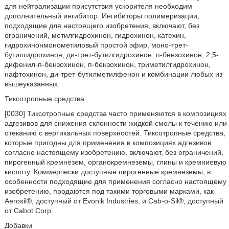
для нейтрализации присутствия ускорителя необходим
дополнительный ингибитор. Ингибиторы полимеризации,
подходящие для настоящего изобретения, включают, без
ограничений, метилгидрохинон, гидрохинон, катехин,
гидрохинонмонометиловый простой эфир, моно-трет-
бутилгидрохинон, ди-трет-бутилгидрохинон, п-бензохинон, 2,5-
дифенил-п-бензохинон, п-бензохинон, триметилгидрохинон,
нафтохинон, ди-трет-бутилметилфенон и комбинации любых из
вышеуказанных.
Тиксотропные средства
[0030] Тиксотропные средства часто применяются в композициях
адгезивов для снижения склонности жидкой смолы к течению или
отеканию с вертикальных поверхностей. Тиксотропные средства,
которые пригодны для применения в композициях адгезивов
согласно настоящему изобретению, включают, без ограничений,
пирогенный кремнезем, органокремнеземы, глины и кремниевую
кислоту. Коммерчески доступные пирогенные кремнеземы, в
особенности подходящие для применения согласно настоящему
изобретению, продаются под такими торговыми марками, как
Aerosil®, доступный от Evonik Industries, и Cab-o-Sil®, доступный
от Cabot Corp.
Добавки