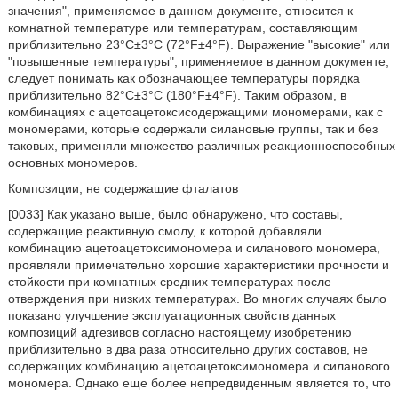
значения", применяемое в данном документе, относится к
комнатной температуре или температурам, составляющим
приблизительно 23°C±3°C (72°F±4°F). Выражение "высокие" или
"повышенные температуры", применяемое в данном документе,
следует понимать как обозначающее температуры порядка
приблизительно 82°C±3°C (180°F±4°F). Таким образом, в
комбинациях с ацетоацетоксисодержащими мономерами, как с
мономерами, которые содержали силановые группы, так и без
таковых, применяли множество различных реакционноспособных
основных мономеров.
Композиции, не содержащие фталатов
[0033] Как указано выше, было обнаружено, что составы,
содержащие реактивную смолу, к которой добавляли
комбинацию ацетоацетоксимономера и силанового мономера,
проявляли примечательно хорошие характеристики прочности и
стойкости при комнатных средних температурах после
отверждения при низких температурах. Во многих случаях было
показано улучшение эксплуатационных свойств данных
композиций адгезивов согласно настоящему изобретению
приблизительно в два раза относительно других составов, не
содержащих комбинацию ацетоацетоксимономера и силанового
мономера. Однако еще более непредвиденным является то, что