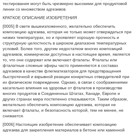
тестирования могут быть чрезмерно высокими для продуктовой
линии со множеством адгезивов.
КРАТКОЕ ОПИСАНИЕ ИЗОБРЕТЕНИЯ
[0005] В свете вышеизложенного, желательно обеспечить
композицию адгезива, которая не только может отверждаться при
низких температурах, но и проявляет хорошую прочность и
структурную целостность в широком диапазоне температурных
условий. Более того, другим недостатком многих композиций
адгезивов, коммерчески доступных в настоящее время, является
то, что они содержат или включают фталаты. Фталаты или
фталатные сложные эфиры часто применяются в составах
адгезивов в качестве флегматизаторов для предотвращения
быстротечной и взрывной реакции конкретных отвердителей при
их физическом повреждении. Однако, в связи с соображениями
касательно влияния на здоровье от фталатов в производстве
многих продуктов в Соединенных Штатах, Канаде, Европе и
других странах мира постепенно отказываются. Таким образом,
желательно обеспечить композицию адгезива, которая не
включает фталаты, и безопасность которой, тем не менее, не
снижается.
[0006] Настоящие изобретение обеспечивает композицию
адгезива для закрепления материалов в бетоне или каменной