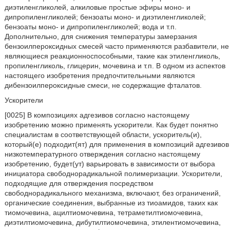
диэтиленгликолей, алкиловые простые эфиры моно- и
дипропиленгликолей; бензоаты моно- и диэтиленгликолей;
бензоаты моно- и дипропиленгликолей; вода и т.п.
Дополнительно, для снижения температуры замерзания
бензоилпероксидных смесей часто применяются разбавители, не
являющиеся реакционноспособными, такие как этиленгликоль,
пропиленгликоль, глицерин, мочевина и т.п. В одном из аспектов
настоящего изобретения предпочтительными являются
дибензоилпероксидные смеси, не содержащие фталатов.
Ускорители
[0025] В композициях адгезивов согласно настоящему
изобретению можно применять ускорители. Как будет понятно
специалистам в соответствующей области, ускоритель(и),
который(е) подходит(ят) для применения в композиций адгезивов
низкотемпературного отверждения согласно настоящему
изобретению, будет(ут) варьировать в зависимости от выбора
инициатора свободнорадикальной полимеризации. Ускорители,
подходящие для отверждения посредством
свободнорадикального механизма, включают, без ограничений,
органические соединения, выбранные из тиоамидов, таких как
тиомочевина, ацилтиомочевина, тетраметилтиомочевина,
диэтилтиомочевина, дибутилтиомочевина, этилентиомочевина,