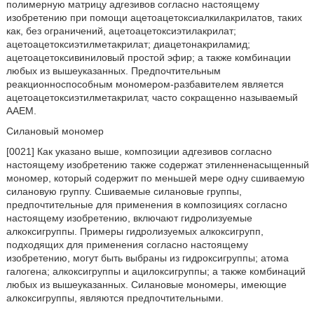
полимерную матрицу адгезивов согласно настоящему
изобретению при помощи ацетоацетоксиалкилакрилатов, таких
как, без ограничений, ацетоацетоксиэтилакрилат;
ацетоацетоксиэтилметакрилат; диацетонакриламид;
ацетоацетоксивиниловый простой эфир; а также комбинации
любых из вышеуказанных. Предпочтительным
реакционноспособным мономером-разбавителем является
ацетоацетоксиэтилметакрилат, часто сокращенно называемый
AAEM.
Силановый мономер
[0021] Как указано выше, композиции адгезивов согласно
настоящему изобретению также содержат этиленненасыщенный
мономер, который содержит по меньшей мере одну сшиваемую
силановую группу. Сшиваемые силановые группы,
предпочтительные для применения в композициях согласно
настоящему изобретению, включают гидролизуемые
алкоксигруппы. Примеры гидролизуемых алкоксигрупп,
подходящих для применения согласно настоящему
изобретению, могут быть выбраны из гидроксигруппы; атома
галогена; алкоксигруппы и ацилоксигруппы; а также комбинаций
любых из вышеуказанных. Силановые мономеры, имеющие
алкоксигруппы, являются предпочтительными.