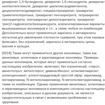
диакрилат 1,4-бутандиола, диакрилат 1,6-гександиола, диакрилат
неопентилгликоля, диакрилат циклогександиметанола,
дициклопентилдиакрилат, глицерилтриакрилат, триакрилат
триметилолпропана, триакрилат пентаэритрита, тетраакрилат
пентаэритрита, пентаакрилат дипентаэритрита, триакрилат
трис(2-гадроксиэтил)изоцианурата, алкоксилированные варианты
вышеуказанных мономеров и т.п., а также любые их комбинации.
Дополнительно могут применяться акрилаты и метакрилаты
металлов для увеличения плотности сшивания, при этом таковые
включают, без ограничений, акрилаты и метакрилаты цинка,
магния и кальция.
[0018] Также могут применяться другие мономеры, такие как
виниловые, аллиловые и акриламидные мономеры. Примеры
данных мономеров, которые могут применяться согласно
настоящему изобретению, включают, без ограничений, стирол;
винилтолуол; метилстирол; дивинилбензол; аллилметакрилат;
аллилциннамат; аллилглицидиловый простой эфир; акриламид;
метакриламид; N-метилолакриламид; N-метилолметакриламид; а
также их комбинации. Однако применение виниловых, аллиловых
и акриламидных мономеров в композициях согласно настоящему
изобретению, описанных в данном документе, не является
предпочтительным в связи с возможными проблемами со
здоровьем.