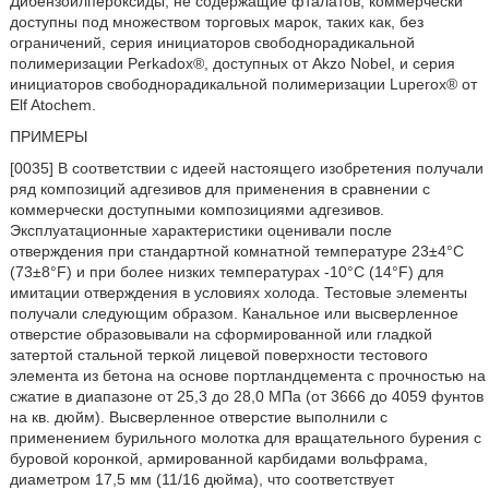
Дибензоилпероксиды, не содержащие фталатов, коммерчески
доступны под множеством торговых марок, таких как, без
ограничений, серия инициаторов свободнорадикальной
полимеризации Perkadox®, доступных от Akzo Nobel, и серия
инициаторов свободнорадикальной полимеризации Luperox® от
Elf Atochem.
ПРИМЕРЫ
[0035] В соответствии с идеей настоящего изобретения получали
ряд композиций адгезивов для применения в сравнении с
коммерчески доступными композициями адгезивов.
Эксплуатационные характеристики оценивали после
отверждения при стандартной комнатной температуре 23±4°C
(73±8°F) и при более низких температурах -10°C (14°F) для
имитации отверждения в условиях холода. Тестовые элементы
получали следующим образом. Канальное или высверленное
отверстие образовывали на сформированной или гладкой
затертой стальной теркой лицевой поверхности тестового
элемента из бетона на основе портландцемента с прочностью на
сжатие в диапазоне от 25,3 до 28,0 МПа (от 3666 до 4059 фунтов
на кв. дюйм). Высверленное отверстие выполнили с
применением бурильного молотка для вращательного бурения с
буровой коронкой, армированной карбидами вольфрама,
диаметром 17,5 мм (11/16 дюйма), что соответствует