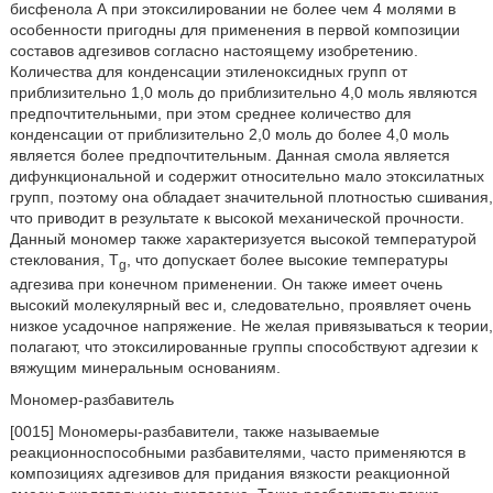
бисфенола А при этоксилировании не более чем 4 молями в
особенности пригодны для применения в первой композиции
составов адгезивов согласно настоящему изобретению.
Количества для конденсации этиленоксидных групп от
приблизительно 1,0 моль до приблизительно 4,0 моль являются
предпочтительными, при этом среднее количество для
конденсации от приблизительно 2,0 моль до более 4,0 моль
является более предпочтительным. Данная смола является
дифункциональной и содержит относительно мало этоксилатных
групп, поэтому она обладает значительной плотностью сшивания,
что приводит в результате к высокой механической прочности.
Данный мономер также характеризуется высокой температурой
стеклования, T
, что допускает более высокие температуры
g
адгезива при конечном применении. Он также имеет очень
высокий молекулярный вес и, следовательно, проявляет очень
низкое усадочное напряжение. Не желая привязываться к теории,
полагают, что этоксилированные группы способствуют адгезии к
вяжущим минеральным основаниям.
Мономер-разбавитель
[0015] Мономеры-разбавители, также называемые
реакционноспособными разбавителями, часто применяются в
композициях адгезивов для придания вязкости реакционной