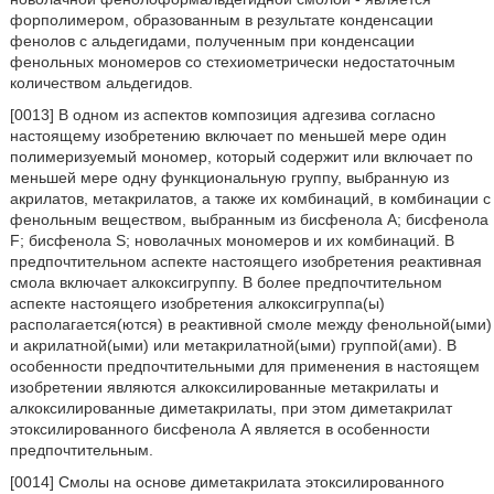
форполимером, образованным в результате конденсации
фенолов с альдегидами, полученным при конденсации
фенольных мономеров со стехиометрически недостаточным
количеством альдегидов.
[0013] В одном из аспектов композиция адгезива согласно
настоящему изобретению включает по меньшей мере один
полимеризуемый мономер, который содержит или включает по
меньшей мере одну функциональную группу, выбранную из
акрилатов, метакрилатов, а также их комбинаций, в комбинации с
фенольным веществом, выбранным из бисфенола А; бисфенола
F; бисфенола S; новолачных мономеров и их комбинаций. В
предпочтительном аспекте настоящего изобретения реактивная
смола включает алкоксигруппу. В более предпочтительном
аспекте настоящего изобретения алкоксигруппа(ы)
располагается(ются) в реактивной смоле между фенольной(ыми)
и акрилатной(ыми) или метакрилатной(ыми) группой(ами). В
особенности предпочтительными для применения в настоящем
изобретении являются алкоксилированные метакрилаты и
алкоксилированные диметакрилаты, при этом диметакрилат
этоксилированного бисфенола А является в особенности
предпочтительным.
[0014] Смолы на основе диметакрилата этоксилированного