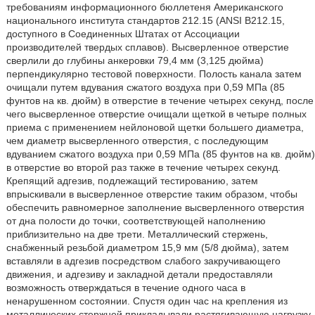
требованиям информационного бюллетеня Американского
национального института стандартов 212.15 (ANSI B212.15,
доступного в Соединенных Штатах от Ассоциации
производителей твердых сплавов). Высверленное отверстие
сверлили до глубины анкеровки 79,4 мм (3,125 дюйма)
перпендикулярно тестовой поверхности. Полость канала затем
очищали путем вдувания сжатого воздуха при 0,59 МПа (85
фунтов на кв. дюйм) в отверстие в течение четырех секунд, после
чего высверленное отверстие очищали щеткой в четыре полных
приема с применением нейлоновой щетки большего диаметра,
чем диаметр высверленного отверстия, с последующим
вдуванием сжатого воздуха при 0,59 МПа (85 фунтов на кв. дюйм)
в отверстие во второй раз также в течение четырех секунд.
Крепящий адгезив, подлежащий тестированию, затем
впрыскивали в высверленное отверстие таким образом, чтобы
обеспечить равномерное заполнение высверленного отверстия
от дна полости до точки, соответствующей наполнению
приблизительно на две трети. Металлический стержень,
снабженный резьбой диаметром 15,9 мм (5/8 дюйма), затем
вставляли в адгезив посредством слабого закручивающего
движения, и адгезиву и закладной детали предоставляли
возможность отверждаться в течение одного часа в
ненарушенном состоянии. Спустя один час на крепления из
металлических стержней прикладывали растягивающую нагрузку