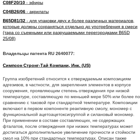
C08F20/10
- эфиры
C04B26/06
- акрилаты
B65D81/32
- для упаковки двух и более различных материалов,
которые должны сохраняться отдельно до употребления в смеси
(тара со съемными или разрушаемыми перегородками B65D
25/08)
Владельцы патента RU 2640077:
Симпсон Стронг-Тай Компани, Инк. (US)
Группа изобретений относится к отверждаемым композициям
адгезивов, в частности, для закрепления элементов в корпусе
сооружения, проявляющим степень отверждения при низкой
температуре, составляющую по меньшей мере 50% или более по
сравнению с таковой при стандартной температуре. Композиции
включают в первом компоненте реактивную смолу, мономер с
функциональной ацетоацетоксигруппой и силановый мономер.
При применении в составе составляющих, не содержащих
фталатов, после отверждения при низких температурах может
достигаться дополнительное увеличение прочности и стойкости
смол на 10% при стандартных температурах. Описан также