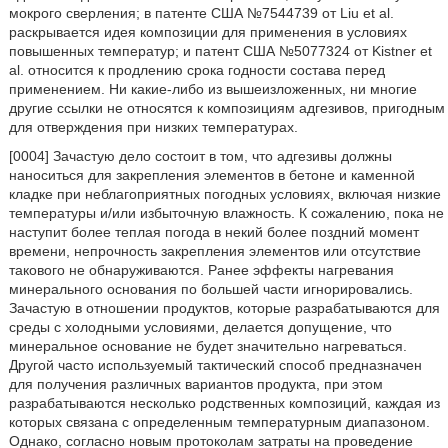
мокрого сверления; в патенте США №7544739 от Liu et al.
раскрывается идея композиции для применения в условиях
повышенных температур; и патент США №5077324 от Kistner et
al. относится к продлению срока годности состава перед
применением. Ни какие-либо из вышеизложенных, ни многие
другие ссылки не относятся к композициям адгезивов, пригодным
для отверждения при низких температурах.
[0004] Зачастую дело состоит в том, что адгезивы должны
наноситься для закрепления элементов в бетоне и каменной
кладке при неблагоприятных погодных условиях, включая низкие
температуры и/или избыточную влажность. К сожалению, пока не
наступит более теплая погода в некий более поздний момент
времени, непрочность закрепления элементов или отсутствие
такового не обнаруживаются. Ранее эффекты нагревания
минерального основания по большей части игнорировались.
Зачастую в отношении продуктов, которые разрабатываются для
среды с холодными условиями, делается допущение, что
минеральное основание не будет значительно нагреваться.
Другой часто используемый тактический способ предназначен
для получения различных вариантов продукта, при этом
разрабатываются несколько родственных композиций, каждая из
которых связана с определенным температурным диапазоном.
Однако, согласно новым протоколам затраты на проведение