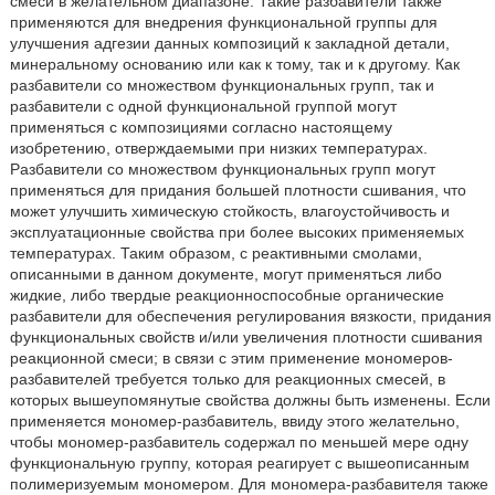
смеси в желательном диапазоне. Такие разбавители также
применяются для внедрения функциональной группы для
улучшения адгезии данных композиций к закладной детали,
минеральному основанию или как к тому, так и к другому. Как
разбавители со множеством функциональных групп, так и
разбавители с одной функциональной группой могут
применяться с композициями согласно настоящему
изобретению, отверждаемыми при низких температурах.
Разбавители со множеством функциональных групп могут
применяться для придания большей плотности сшивания, что
может улучшить химическую стойкость, влагоустойчивость и
эксплуатационные свойства при более высоких применяемых
температурах. Таким образом, с реактивными смолами,
описанными в данном документе, могут применяться либо
жидкие, либо твердые реакционноспособные органические
разбавители для обеспечения регулирования вязкости, придания
функциональных свойств и/или увеличения плотности сшивания
реакционной смеси; в связи с этим применение мономеров-
разбавителей требуется только для реакционных смесей, в
которых вышеупомянутые свойства должны быть изменены. Если
применяется мономер-разбавитель, ввиду этого желательно,
чтобы мономер-разбавитель содержал по меньшей мере одну
функциональную группу, которая реагирует с вышеописанным
полимеризуемым мономером. Для мономера-разбавителя также