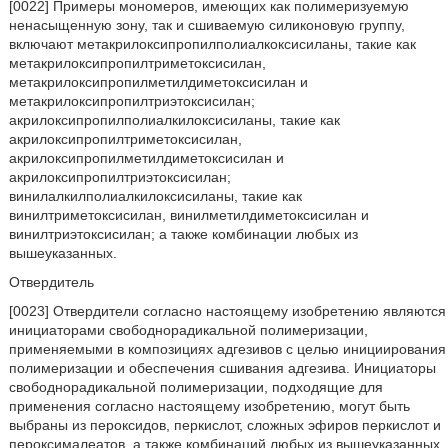
[0022] Примеры мономеров, имеющих как полимеризуемую
ненасыщенную зону, так и сшиваемую силиконовую группу,
включают метакрилоксипропилполиалкоксисиланы, такие как
метакрилоксипропилтриметоксисилан,
метакрилоксипропилметилдиметоксисилан и
метакрилоксипропилтриэтоксисилан;
акрилоксипропилполиалкилоксисиланы, такие как
акрилоксипропилтриметоксисилан,
акрилоксипропилметилдиметоксисилан и
акрилоксипропилтриэтоксисилан;
винилалкилполиалкилоксисиланы, такие как
винилтриметоксисилан, винилметилдиметоксисилан и
винилтриэтоксисилан; а также комбинации любых из
вышеуказанных.
Отвердитель
[0023] Отвердители согласно настоящему изобретению являются
инициаторами свободнорадикальной полимеризации,
применяемыми в композициях адгезивов с целью инициирования
полимеризации и обеспечения сшивания адгезива. Инициаторы
свободнорадикальной полимеризации, подходящие для
применения согласно настоящему изобретению, могут быть
выбраны из пероксидов, перкислот, сложных эфиров перкислот и
пероксималеатов, а также комбинаций любых из вышеуказанных.