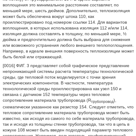
воплощения это минимальное расстояние составляет, по
меньшей мере, шесть дюймов. Дополнительно, теплоизоляция
может быть обеспечена вокруг штока 110, как
проиллюстрировано под номером ссылки 114. Для вариантов
воплощения, в которых использована изоляция 112 и/или 114,
изоляция должна составлять в толщину, по меньшей мере, ½
дюйма и предпочтительно должна быть выбрана для снижения
или возможного устранения любого внешнего теплопоглощения.
Например, в идеале внешняя поверхность теплоизоляции может
быть белой или отражающей.
[0016] ФИГ. 3 представляет собой графическое представление
непроникающей системы расчета температуры технологической
среды, где тепловой поток моделируется с точки зрения
электрических компонентов. В частности, температура
технологической среды проиллюстрирована как узел 150 и
связана с датчиком 152 температуры через тепловое
сопротивление материала трубопровода (R
),
трубопровод
схематически указанное как резистор 154. Следует отметить, что
тепловое сопротивление материала трубопровода может быть
известно, как исходя из самого по себе материала трубопровода,
так и исходя из толщины стенки трубопровода, так что в цепь в
кожухе 108 может быть введен подходящий параметр теплового
сопротивления. Например, пользователь, конфигурирующий