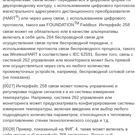
двухпроводному контуру, с использованием цифрового протокола
магистрального адресуемого дистанционного преобразователя
®
(HART
) или через шину связи, с использованием цифрового
TM
протокола, такого как FOUNDATION
Fieldbus. Интерфейс 258
связи может не обязательно или в качестве альтернативы
включать в себя цепь 264 беспроводной связи для
осуществления связи путем беспроводной передачи, с
использованием протокола связи беспроводного процесса, такого
как WirelessHART в соответствии с IEC 62591. Более того, связь с
системой 262 управления или мониторинга может быть прямой
или осуществляться через сеть из любого количества
промежуточных устройств, например, беспроводной сотовой сети
(не показана).
[0027] Интерфейс 258 связи может помочь управлению и
регулировки подачи сигналов к и из системы измерения
температуры. Например, система 262 управления или
мониторинга может предусматривать конфигурирование системы
измерения температуры, включая введение или выбор любого
подходящего количества параметров, относящихся к тепловому
сопротивлению стенки технологического сосуда и т.д.
[0028] Пример, показанный на ФИГ. 4, также может включать в
себя локальный интерфейс 266 оператора. Локальный