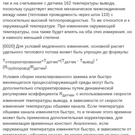
так и на считывание с датчика 162 температуры вывода,
поскольку существует жесткое механическое межсоединение
между ними (тепловая проводимость через шток 110) с
относительно высокой теплопроводностью. То же относится и к
окружающей температуре. При изменении окружающей
температуры, она также будет влиять на оба этих измерения, но
в намного меньшей степени.
[0020] Для условий медленного изменения, основной расчет
удельного теплового потока может быть упрощен до формулы:
T
=T
+(T
- T
) *
откорректированная
датчик
датчик
вывод
(R
/R
).
трубопровод
датчик
Условия сборки неизолированного зажима или быстро
меняющегося процесса/окружающей среды могут быть
дополнительно откорректированы путем динамической
регулировки коэффициента R
, с использованием скорости
датчик
изменения температуры вывода, в зависимости от скорости
изменения температуры обшивки канала. Если температура
обшивки канала изменяется быстро, то в течение этого времени
может быть применена дополнительная корректировка, для
минимизации временных констант. Аналогично, если
окружающая температура изменяется быстро, в зависимости от
температуры обшивки канала, то может применяться меньшая