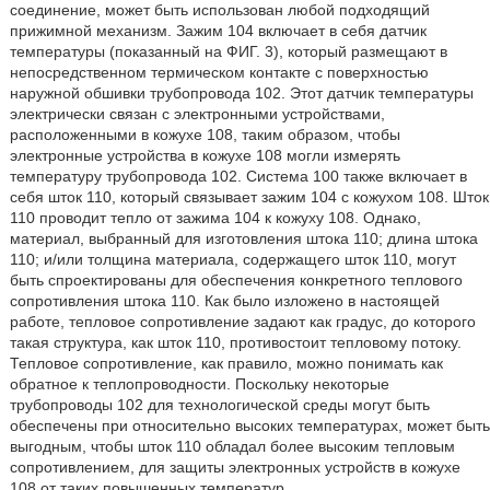
соединение, может быть использован любой подходящий
прижимной механизм. Зажим 104 включает в себя датчик
температуры (показанный на ФИГ. 3), который размещают в
непосредственном термическом контакте с поверхностью
наружной обшивки трубопровода 102. Этот датчик температуры
электрически связан с электронными устройствами,
расположенными в кожухе 108, таким образом, чтобы
электронные устройства в кожухе 108 могли измерять
температуру трубопровода 102. Система 100 также включает в
себя шток 110, который связывает зажим 104 с кожухом 108. Шток
110 проводит тепло от зажима 104 к кожуху 108. Однако,
материал, выбранный для изготовления штока 110; длина штока
110; и/или толщина материала, содержащего шток 110, могут
быть спроектированы для обеспечения конкретного теплового
сопротивления штока 110. Как было изложено в настоящей
работе, тепловое сопротивление задают как градус, до которого
такая структура, как шток 110, противостоит тепловому потоку.
Тепловое сопротивление, как правило, можно понимать как
обратное к теплопроводности. Поскольку некоторые
трубопроводы 102 для технологической среды могут быть
обеспечены при относительно высоких температурах, может быть
выгодным, чтобы шток 110 обладал более высоким тепловым
сопротивлением, для защиты электронных устройств в кожухе
108 от таких повышенных температур.