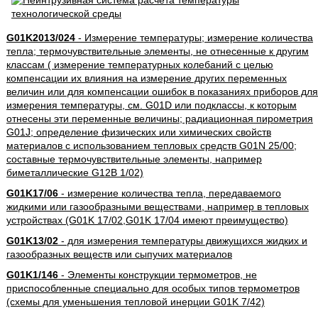
G01K2013/024
- Измерение температуры; измерение количества
тепла; термочувствительные элементы, не отнесенные к другим
классам ( измерение температурных колебаний с целью
компенсации их влияния на измерение других переменных
величин или для компенсации ошибок в показаниях приборов для
измерения температуры, см. G01D или подклассы, к которым
отнесены эти переменные величины; радиационная пирометрия
G01J; определение физических или химических свойств
материалов с использованием тепловых средств G01N 25/00;
составные термочувствительные элементы, например
биметаллические G12B 1/02)
G01K17/06
- измерение количества тепла, передаваемого
жидкими или газообразными веществами, например в тепловых
устройствах (G01K 17/02,G01K 17/04 имеют преимущество)
G01K13/02
- для измерения температуры движущихся жидких и
газообразных веществ или сыпучих материалов
G01K1/146
- Элементы конструкции термометров, не
приспособленные специально для особых типов термометров
(схемы для уменьшения тепловой инерции G01K 7/42)