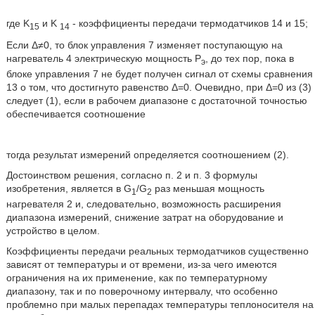
где K
и K
- коэффициенты передачи термодатчиков 14 и 15;
15
14
Если Δ≠0, то блок управления 7 изменяет поступающую на
нагреватель 4 электрическую мощность Р
, до тех пор, пока в
э
блоке управления 7 не будет получен сигнал от схемы сравнения
13 о том, что достигнуто равенство Δ=0. Очевидно, при Δ=0 из (3)
следует (1), если в рабочем диапазоне с достаточной точностью
обеспечивается соотношение
тогда результат измерений определяется соотношением (2).
Достоинством решения, согласно п. 2 и п. 3 формулы
изобретения, является в G
/G
раз меньшая мощность
1
2
нагревателя 2 и, следовательно, возможность расширения
диапазона измерений, снижение затрат на оборудование и
устройство в целом.
Коэффициенты передачи реальных термодатчиков существенно
зависят от температуры и от времени, из-за чего имеются
ограничения на их применение, как по температурному
диапазону, так и по поверочному интервалу, что особенно
проблемно при малых перепадах температуры теплоносителя на