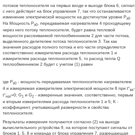
потоков теплоносителя на первых входе и выходе блока 6, сигнал
с него действует на блок управления 7, так что останавливается
изменение электрической мощности на достигнутом уровне Р
.
э0
На Мощность Р
, передаваемая нагревателем 4 проходящему
э0
через него потоку теплоносителя, будет равна тепловой
мощности рассеиваемой теплообменником 2 для части потока,
выделенного делителем потока теплоносителя 3. Так как
значения расходов полного потока и его части определяются
соответственно измерителем расхода теплоносителя 1 и
измерителем расхода теплоносителя 5, то расход тепла Q
теплообменником 2 будет с учетом (1) равен
где Р
- мощность передаваемая теплоносителю нагревателем
э0
4 и измеряемая измерителем электрической мощности 8 при t°
-
вх
t°
=0; G
и G
- измеренные значения, соответственно, первым
наг
1
2
и вторым измерителями расхода теплоносителя 1 и 5; K -
коэффициент, учитывающий размерности и свойства
теплоносителя.
Результаты измерения получаются согласно (2) на выходе
вычислительного устройства 9, на которое поступают сигналы от
блоков 1, 5, 8 и команда от блока управления 7, разрешающая