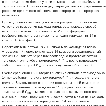
счет применения более чувствительных, но менее стабильных
термодатчиков. Применение двух термодатчиков в предложенном
решении практически обеспечивает непрерывность процесса
измерения.
При медленно изменяющихся температурах теплоносителя
устройство измерения расхода тепла, реализующее способ
может быть выполнено согласно п. 2 и п. 5 формулы
изобретения, при этом применяется один термодатчик 14 в
камере 16 (см. фиг. 4).
Переключатели потока 18 и 19 блока 6 по команде от блока
управления 7 переключают вход 16 камеры и соединительный
элемент 21 так, что через них поочередно протекают потоки
теплоносителя, либо с температурой t°
после нагревателя 4,
наг
либо с температурой t°
, как на входе теплообменника 2.
вх
Схема сравнения 13, измеряет значение сигнала с термодатчика
14 при действии потока с температурой t°
и сохраняет его в
вх
памяти. В следующем состоянии переключателей измеряется
значение сигнала с термодатчика 14 при действии потока с
температурой t°
, вычисляется разность запомненного ранее
наг
значения и вновь полученного и сохраняется в памяти. Разность
измеренных сигналов с термодатчика 14 определяется
соотношением (5). Так как термодатчик используется для оценки