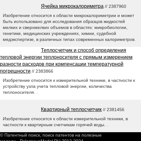
Ячейка микрокалориметра
// 2387960
Изобретение относится к области микрокалориметрии и может
быть использовано для исследования образцов жидкостей
мелких и сверхмелких объемов в областях: микробиологии,
генетике, медицинских учреждениях, химии, судебной
медэкспертизе, в различных типах современных калориметров.
Теплосчетчик и способ определения
тепловой энергии теплоносителя с прямым измерением
разности расходов при компенсации температурной
погрешности
// 2383866
Изобретение относится к измерительной технике, в частности к
устройству узла учета тепловой энергии, количества
теплоносителя. .
Квартирный теплосчетчик
// 2381456
Изобретение относится к области измерительной техники, в
частности к квартирным счетчикам горячей воды. .
© Патентный поиск, поиск патентов на полезные
модели - PoleznayaModel.RU 2012-2024