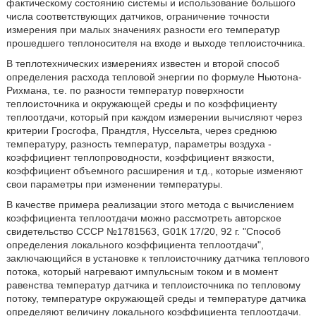
фактическому состоянию системы и использование большого
числа соответствующих датчиков, ограничение точности
измерения при малых значениях разности его температур
прошедшего теплоносителя на входе и выходе теплоисточника.
В теплотехнических измерениях известен и второй способ
определения расхода тепловой энергии по формуле Ньютона-
Рихмана, т.е. по разности температур поверхности
теплоисточника и окружающей среды и по коэффициенту
теплоотдачи, который при каждом измерении вычисляют через
критерии Гросгофа, Прандтля, Нуссельта, через среднюю
температуру, разность температур, параметры воздуха -
коэффициент теплопроводности, коэффициент вязкости,
коэффициент объемного расширения и т.д., которые изменяют
свои параметры при изменении температуры.
В качестве примера реализации этого метода с вычислением
коэффициента теплоотдачи можно рассмотреть авторское
свидетельство СССР №1781563, G01К 17/20, 92 г. "Способ
определения локального коэффициента теплоотдачи",
заключающийся в установке к теплоисточнику датчика теплового
потока, который нагревают импульсным током и в момент
равенства температур датчика и теплоисточника по тепловому
потоку, температуре окружающей среды и температуре датчика
определяют величину локального коэффициента теплоотдачи.