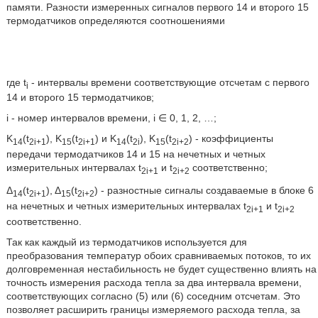
памяти. Разности измеренных сигналов первого 14 и второго 15
термодатчиков определяются соотношениями
где t
- интервалы времени соответствующие отсчетам с первого
i
14 и второго 15 термодатчиков;
i - номер интервалов времени, i ∈ 0, 1, 2, …;
K
(t
), K
(t
) и K
(t
), K
(t
) - коэффициенты
14
2i+1
15
2i+1
14
2i
15
2i+2
передачи термодатчиков 14 и 15 на нечетных и четных
измерительных интервалах t
и t
соответственно;
2i+1
2i+2
Δ
(t
), Δ
(t
) - разностные сигналы создаваемые в блоке 6
14
2i+1
15
2i+2
на нечетных и четных измерительных интервалах t
и t
2i+1
2i+2
соответственно.
Так как каждый из термодатчиков используется для
преобразования температур обоих сравниваемых потоков, то их
долговременная нестабильность не будет существенно влиять на
точность измерения расхода тепла за два интервала времени,
соответствующих согласно (5) или (6) соседним отсчетам. Это
позволяет расширить границы измеряемого расхода тепла, за