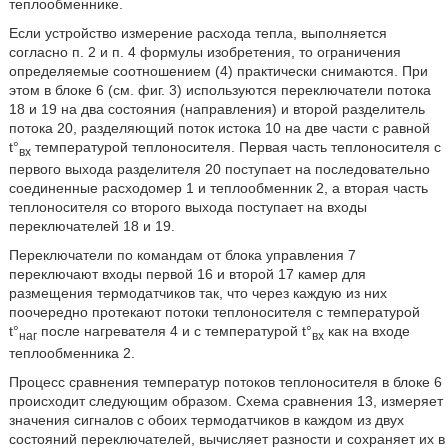
теплообменнике.
Если устройство измерение расхода тепла, выполняется
согласно п. 2 и п. 4 формулы изобретения, то ограничения
определяемые соотношением (4) практически снимаются. При
этом в блоке 6 (см. фиг. 3) используются переключатели потока
18 и 19 на два состояния (направления) и второй разделитель
потока 20, разделяющий поток истока 10 на две части с равной
t°
температурой теплоносителя. Первая часть теплоносителя с
вх
первого выхода разделителя 20 поступает на последовательно
соединенные расходомер 1 и теплообменник 2, а вторая часть
теплоносителя со второго выхода поступает на входы
переключателей 18 и 19.
Переключатели по командам от блока управления 7
переключают входы первой 16 и второй 17 камер для
размещения термодатчиков так, что через каждую из них
поочередно протекают потоки теплоносителя с температурой
t°
после нагревателя 4 и с температурой t°
как на входе
наг
вх
теплообменника 2.
Процесс сравнения температур потоков теплоносителя в блоке 6
происходит следующим образом. Схема сравнения 13, измеряет
значения сигналов с обоих термодатчиков в каждом из двух
состояний переключателей, вычисляет разности и сохраняет их в