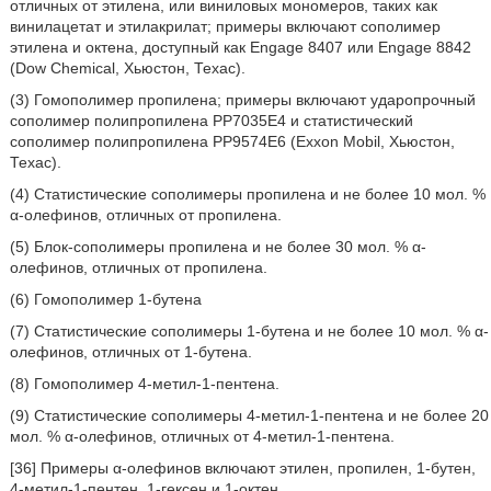
отличных от этилена, или виниловых мономеров, таких как
винилацетат и этилакрилат; примеры включают сополимер
этилена и октена, доступный как Engage 8407 или Engage 8842
(Dow Chemical, Хьюстон, Техас).
(3) Гомополимер пропилена; примеры включают ударопрочный
сополимер полипропилена РР7035Е4 и статистический
сополимер полипропилена РР9574Е6 (Exxon Mobil, Хьюстон,
Техас).
(4) Статистические сополимеры пропилена и не более 10 мол. %
α-олефинов, отличных от пропилена.
(5) Блок-сополимеры пропилена и не более 30 мол. % α-
олефинов, отличных от пропилена.
(6) Гомополимер 1-бутена
(7) Статистические сополимеры 1-бутена и не более 10 мол. % α-
олефинов, отличных от 1-бутена.
(8) Гомополимер 4-метил-1-пентена.
(9) Статистические сополимеры 4-метил-1-пентена и не более 20
мол. % α-олефинов, отличных от 4-метил-1-пентена.
[36] Примеры α-олефинов включают этилен, пропилен, 1-бутен,
4-метил-1-пентен, 1-гексен и 1-октен.