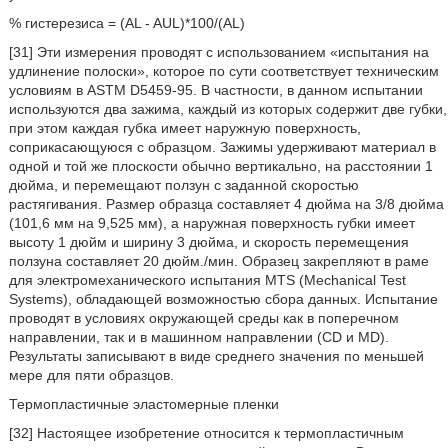
% гистерезиса = (AL - AUL)*100/(AL)
[31] Эти измерения проводят с использованием «испытания на
удлинение полоски», которое по сути соответствует техническим
условиям в ASTM D5459-95. В частности, в данном испытании
используются два зажима, каждый из которых содержит две губки,
при этом каждая губка имеет наружную поверхность,
соприкасающуюся с образцом. Зажимы удерживают материал в
одной и той же плоскости обычно вертикально, на расстоянии 1
дюйма, и перемещают ползун с заданной скоростью
растягивания. Размер образца составляет 4 дюйма на 3/8 дюйма
(101,6 мм на 9,525 мм), а наружная поверхность губки имеет
высоту 1 дюйм и ширину 3 дюйма, и скорость перемещения
ползуна составляет 20 дюйм./мин. Образец закрепляют в раме
для электромеханического испытания MTS (Mechanical Test
Systems), обладающей возможностью сбора данных. Испытание
проводят в условиях окружающей среды как в поперечном
направлении, так и в машинном направлении (CD и MD).
Результаты записывают в виде среднего значения по меньшей
мере для пяти образцов.
Термопластичные эластомерные пленки
[32] Настоящее изобретение относится к термопластичным