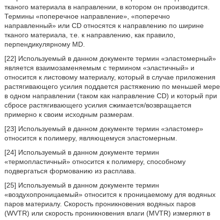
тканого материала в направлении, в котором он производится.
Термины «поперечное направление», «поперечно
направленный» или CD относятся к направлению по ширине
тканого материала, т.е. к направлению, как правило,
перпендикулярному MD.
[22] Используемый в данном документе термин «эластомерный»
является взаимозаменяемым с термином «эластичный» и
относится к листовому материалу, который в случае приложения
растягивающего усилия поддается растяжению по меньшей мере
в одном направлении (таком как направление CD) и который при
сбросе растягивающего усилия сжимается/возвращается
примерно к своим исходным размерам.
[23] Используемый в данном документе термин «эластомер»
относится к полимеру, являющемуся эластомерным.
[24] Используемый в данном документе термин
«термопластичный» относится к полимеру, способному
подвергаться формованию из расплава.
[25] Используемый в данном документе термин
«воздухопроницаемый» относится к проницаемому для водяных
паров материалу. Скорость проникновения водяных паров
(WVTR) или скорость проникновения влаги (MVTR) измеряют в