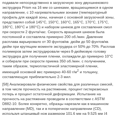
подавали непосредственно в загрузочную зону двухшнекового
экструдера Prism на 16 мм со шнеками, вращающимися в одном
направлении, с 10 нагревательными зонами (температурный
профиль для каждой зоны, начиная с основной загрузочной зоны,
представлял собой 145°С, 150°С, 160°С, 165°С, 170°С, 175°С,
180°С, 180°С и 180°С) и набором шнеков для составления смол
при скорости 2 фунта/час. Скорость вращения шнеков была
постоянной и составляла примерно 200 об./мин. Давление
расплава варьировало от 30 фунтов/кв. дюйм до 50 фунтов/кв.
дюйм при крутящем моменте экструдера от 50% до 70%. Расплав
полимеров затем экструдировали через 8-дюймовую головку
экструдера для получения пленки, охлаждали до примерно 10°С
и собирали при скорости приема 350 об./мин. с получением,
таким образом, термопластичной эластомерной пленки,
2
имеющей основной вес примерно 40-60 г/м
и толщину,
составляющую приблизительно 2-3 мил.
[58] Анализировали физические свойства для различных смесей,
в том числе прочность на растяжение, процент гистерезисных
потерь и процент остаточной деформации. Испытание на
прочность на растяжение проводили в соответствии с ASTM
D882-10. Более конкретно, образцы нарезали как в машинном
направлении (MD), так и в поперечном направлении (CD),
используя штанцевый нож размером 101,6 мм на 9,525 мм (4