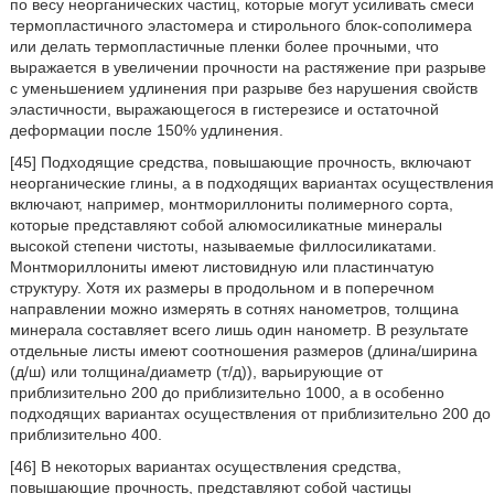
по весу неорганических частиц, которые могут усиливать смеси
термопластичного эластомера и стирольного блок-сополимера
или делать термопластичные пленки более прочными, что
выражается в увеличении прочности на растяжение при разрыве
с уменьшением удлинения при разрыве без нарушения свойств
эластичности, выражающегося в гистерезисе и остаточной
деформации после 150% удлинения.
[45] Подходящие средства, повышающие прочность, включают
неорганические глины, а в подходящих вариантах осуществления
включают, например, монтмориллониты полимерного сорта,
которые представляют собой алюмосиликатные минералы
высокой степени чистоты, называемые филлосиликатами.
Монтмориллониты имеют листовидную или пластинчатую
структуру. Хотя их размеры в продольном и в поперечном
направлении можно измерять в сотнях нанометров, толщина
минерала составляет всего лишь один нанометр. В результате
отдельные листы имеют соотношения размеров (длина/ширина
(д/ш) или толщина/диаметр (т/д)), варьирующие от
приблизительно 200 до приблизительно 1000, а в особенно
подходящих вариантах осуществления от приблизительно 200 до
приблизительно 400.
[46] В некоторых вариантах осуществления средства,
повышающие прочность, представляют собой частицы