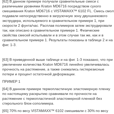
[62] В данном примере получали сравнительные смеси с
различными уровнями Kraton MD6716 посредством сухого
смешивания Kraton MD6716 с VISTAMAXX™ 6102 FL. Смесь смол
подавали непосредственно в загрузочную зону двухшнекового
экструдера, используемого в сравнительном примере 1, при
скорости 2 фунта/час. Расплав полимеров затем экструдировали
так, как описано в сравнительном примере 1. Физические
свойства смесей испытывали и в этом случае так же, как и в
сравнительном примере 1. Результаты показаны в таблице 2 и на
фиг. 1-3.
[63] В приведенной выше таблице и на фиг. 1-3 показано, что при
увеличении количества Kraton MD6716 линейно увеличивалась
прочность на растяжение, а также снижались гистерезисные
потери и процент остаточной деформации.
ПРИМЕР 1
[64] В данном примере термопластичную эластомерную пленку
по настоящему раскрытию сравнивали по прочности на
растяжение с термопластичной эластомерной пленкой без
стирольного блок-сополимера.
[65] 70% по весу VISTAMAXX™ 6102 смешивали с 30% по весу