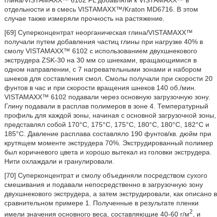
глина/VISTAMAXX™ 6102 FL добавляли к VISTAMAXX™ в
отдельности и в смесь VISTAMAXX™/Kraton MD6716. В этом
случае также измеряли прочность на растяжение.
[69] Суперконцентрат неорганическая глина/VISTAMAXX™
получали путем добавления частиц глины при нагрузке 40% в
смолу VISTAMAXX™ 6102 с использованием двухшнекового
экструдера ZSK-30 на 30 мм со шнеками, вращающимися в
одном направлении, с 7 нагревательными зонами и набором
шнеков для составления смол. Смолы получали при скорости 20
фунтов в час и при скорости вращения шнеков 140 об./мин.
VISTAMAXX™ 6102 подавали через основную загрузочную зону.
Глину подавали в расплав полимеров в зоне 4. Температурный
профиль для каждой зоны, начиная с основной загрузочной зоны,
представлял собой 170°С, 175°С, 175°С, 180°С, 180°С, 182°С и
185°С. Давление расплава составляло 190 фунтов/кв. дюйм при
крутящем моменте экструдера 70%. Экструдированный полимер
был коричневого цвета и хорошо вытекал из головки экструдера.
Нити охлаждали и гранулировали.
[70] Суперконцентрат и смолу объединяли посредством сухого
смешивания и подавали непосредственно в загрузочную зону
двухшнекового экструдера, а затем экструдировали, как описано в
сравнительном примере 1. Полученные в результате пленки
2
имели значения основного веса, составляющие 40-60 г/м
, и