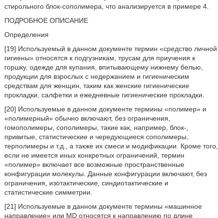
стирольного блок-сополимера, что анализируется в примере 4.
ПОДРОБНОЕ ОПИСАНИЕ
Определения
[19] Используемый в данном документе термин «средство личной
гигиены» относятся к подгузникам, трусам для приучения к
горшку, одежде для купания, впитывающему нижнему белью,
продукции для взрослых с недержанием и гигиеническим
средствам для женщин, таким как женские гигиенические
прокладки, салфетки и ежедневные гигиенические прокладки.
[20] Используемые в данном документе термины «полимер» и
«полимерный» обычно включают, без ограничения,
гомополимеры, сополимеры, такие как, например, блок-,
привитые, статистические и чередующиеся сополимеры,
терполимеры и т.д., а также их смеси и модификации. Кроме того,
если не имеется иных конкретных ограничений, термин
«полимер» включает все возможные пространственные
конфигурации молекулы. Данные конфигурации включают, без
ограничения, изотактические, синдиотактические и
статистические симметрии.
[21] Используемые в данном документе термины «машинное
направление» или MD относятся к направлению по длине