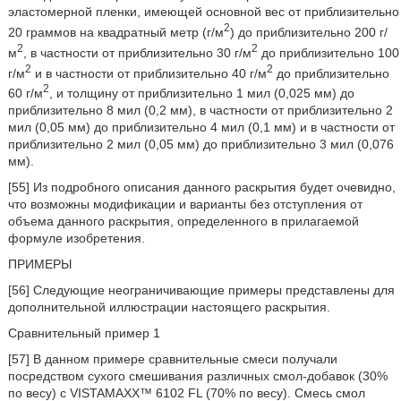
эластомерной пленки, имеющей основной вес от приблизительно
2
20 граммов на квадратный метр (г/м
) до приблизительно 200 г/
2
2
м
, в частности от приблизительно 30 г/м
до приблизительно 100
2
2
г/м
и в частности от приблизительно 40 г/м
до приблизительно
2
60 г/м
, и толщину от приблизительно 1 мил (0,025 мм) до
приблизительно 8 мил (0,2 мм), в частности от приблизительно 2
мил (0,05 мм) до приблизительно 4 мил (0,1 мм) и в частности от
приблизительно 2 мил (0,05 мм) до приблизительно 3 мил (0,076
мм).
[55] Из подробного описания данного раскрытия будет очевидно,
что возможны модификации и варианты без отступления от
объема данного раскрытия, определенного в прилагаемой
формуле изобретения.
ПРИМЕРЫ
[56] Следующие неограничивающие примеры представлены для
дополнительной иллюстрации настоящего раскрытия.
Сравнительный пример 1
[57] В данном примере сравнительные смеси получали
посредством сухого смешивания различных смол-добавок (30%
по весу) с VISTAMAXX™ 6102 FL (70% по весу). Смесь смол