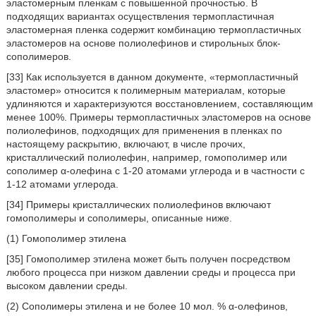
эластомерным пленкам с повышенной прочностью. В
подходящих вариантах осуществления термопластичная
эластомерная пленка содержит комбинацию термопластичных
эластомеров на основе полиолефинов и стирольных блок-
сополимеров.
[33] Как используется в данном документе, «термопластичный
эластомер» относится к полимерным материалам, которые
удлиняются и характеризуются восстановлением, составляющим
менее 100%. Примеры термопластичных эластомеров на основе
полиолефинов, подходящих для применения в пленках по
настоящему раскрытию, включают, в числе прочих,
кристаллический полиолефин, например, гомополимер или
сополимер α-олефина с 1-20 атомами углерода и в частности с
1-12 атомами углерода.
[34] Примеры кристаллических полиолефинов включают
гомополимеры и сополимеры, описанные ниже.
(1) Гомополимер этилена
[35] Гомополимер этилена может быть получен посредством
любого процесса при низком давлении среды и процесса при
высоком давлении среды.
(2) Сополимеры этилена и не более 10 мол. % α-олефинов,