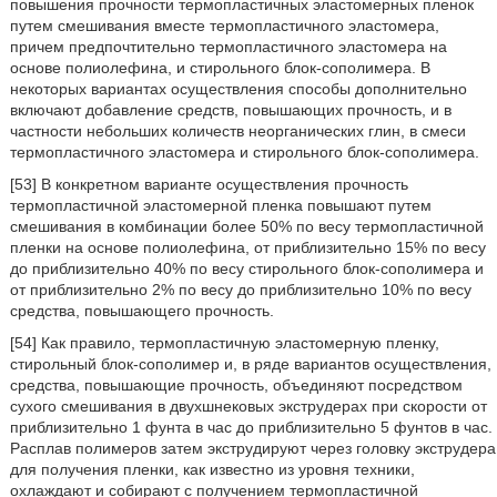
повышения прочности термопластичных эластомерных пленок
путем смешивания вместе термопластичного эластомера,
причем предпочтительно термопластичного эластомера на
основе полиолефина, и стирольного блок-сополимера. В
некоторых вариантах осуществления способы дополнительно
включают добавление средств, повышающих прочность, и в
частности небольших количеств неорганических глин, в смеси
термопластичного эластомера и стирольного блок-сополимера.
[53] В конкретном варианте осуществления прочность
термопластичной эластомерной пленка повышают путем
смешивания в комбинации более 50% по весу термопластичной
пленки на основе полиолефина, от приблизительно 15% по весу
до приблизительно 40% по весу стирольного блок-сополимера и
от приблизительно 2% по весу до приблизительно 10% по весу
средства, повышающего прочность.
[54] Как правило, термопластичную эластомерную пленку,
стирольный блок-сополимер и, в ряде вариантов осуществления,
средства, повышающие прочность, объединяют посредством
сухого смешивания в двухшнековых экструдерах при скорости от
приблизительно 1 фунта в час до приблизительно 5 фунтов в час.
Расплав полимеров затем экструдируют через головку экструдера
для получения пленки, как известно из уровня техники,
охлаждают и собирают с получением термопластичной