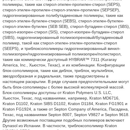
полимеры, такие как стирол-этилен-пропилен-стирол (SEPS),
стирол-этилен-пропилен-стирол-этилен-пропилен (SEPSEP),
гидрогенизированные полибутадиеновые полимеры, такие как
стирол-этилен-бутилен-стирол (SEBS), стирол-этилен-бутилен-
стирол-этилен-бутилен (SEB SEB), стирол-бутадиен-стирол (SBS),
стирол-изопрен-стирол (SIS), стирол-изопрен-бутадиен-стирол
(SIBS), гидрогенизированный полиизопреновый/бутадиеновый
полимер, такой как стирол-этилен-этилен-пропилен-стирол
(SEEPS), и триблоксополимеры гидрогенизированный винил-
полиизопрен/гидрогенизированный полиизопрен/полистирол,
такие как коммерчески доступный HYBRAR™ 7311 (Kuraray
America, Inc., Хьюстон, Техас), и их комбинации. Конфигурации
блок-сополимеров, такие как диблок, триблок, мультиблок,
звездообразная и радиальная, также предусмотрены в
настоящем раскрытии. В ряде случаев предпочтительными могут
быть блок-сополимеры с более высокой молекулярной массой.
Блок-сополимеры доступны от Kraton Polymers U.S. LLC,
Хьюстон, Техас, под названиями, например, Kraton MD6716,
Kraton D1102, Kraton SIBS D1102, Kraton D1184, Kraton FG1901 и
Kraton FG1924, а также от Septon Company of America, Пасадена,
Техас, под названиями Septon 8007, Septon V9827 и Septon 9618.
Другие возможные поставщики подобных полимеров включают
Dynasol из Испании. В частности, триблоксополимер Kraton