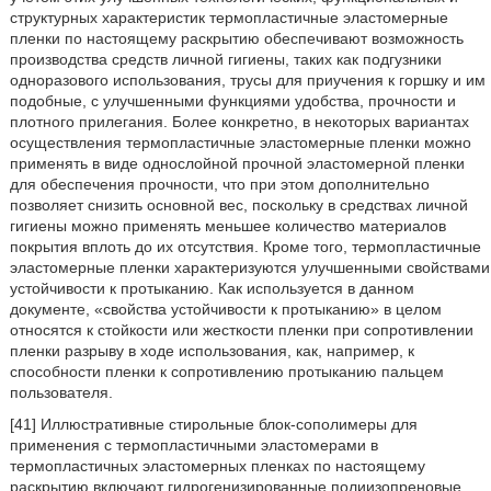
структурных характеристик термопластичные эластомерные
пленки по настоящему раскрытию обеспечивают возможность
производства средств личной гигиены, таких как подгузники
одноразового использования, трусы для приучения к горшку и им
подобные, с улучшенными функциями удобства, прочности и
плотного прилегания. Более конкретно, в некоторых вариантах
осуществления термопластичные эластомерные пленки можно
применять в виде однослойной прочной эластомерной пленки
для обеспечения прочности, что при этом дополнительно
позволяет снизить основной вес, поскольку в средствах личной
гигиены можно применять меньшее количество материалов
покрытия вплоть до их отсутствия. Кроме того, термопластичные
эластомерные пленки характеризуются улучшенными свойствами
устойчивости к протыканию. Как используется в данном
документе, «свойства устойчивости к протыканию» в целом
относятся к стойкости или жесткости пленки при сопротивлении
пленки разрыву в ходе использования, как, например, к
способности пленки к сопротивлению протыканию пальцем
пользователя.
[41] Иллюстративные стирольные блок-сополимеры для
применения с термопластичными эластомерами в
термопластичных эластомерных пленках по настоящему
раскрытию включают гидрогенизированные полиизопреновые