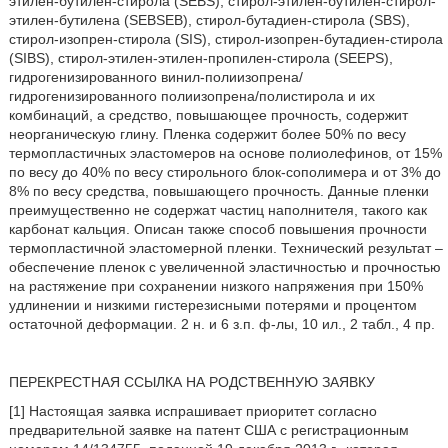
этилен-бутилен-стирола (SEBS), стирол-этилен-бутилен-стирол-
этилен-бутилена (SEBSEB), стирол-бутадиен-стирола (SBS),
стирол-изопрен-стирола (SIS), стирол-изопрен-бутадиен-стирола
(SIBS), стирол-этилен-этилен-пропилен-стирола (SEEPS),
гидрогенизированного винил-полиизопрена/
гидрогенизированного полиизопрена/полистирола и их
комбинаций, а средство, повышающее прочность, содержит
неорганическую глину. Пленка содержит более 50% по весу
термопластичных эластомеров на основе полиолефинов, от 15%
по весу до 40% по весу стирольного блок-сополимера и от 3% до
8% по весу средства, повышающего прочность. Данные пленки
преимущественно не содержат частиц наполнителя, такого как
карбонат кальция. Описан также способ повышения прочности
термопластичной эластомерной пленки. Технический результат –
обеспечение пленок с увеличенной эластичностью и прочностью
на растяжение при сохранении низкого напряжения при 150%
удлинении и низкими гистерезисными потерями и процентом
остаточной деформации. 2 н. и 6 з.п. ф-лы, 10 ил., 2 табл., 4 пр.
ПЕРЕКРЕСТНАЯ ССЫЛКА НА РОДСТВЕННУЮ ЗАЯВКУ
[1] Настоящая заявка испрашивает приоритет согласно
предварительной заявке на патент США с регистрационным