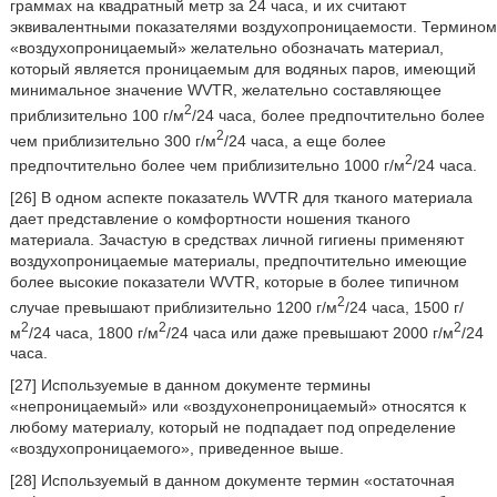
граммах на квадратный метр за 24 часа, и их считают
эквивалентными показателями воздухопроницаемости. Термином
«воздухопроницаемый» желательно обозначать материал,
который является проницаемым для водяных паров, имеющий
минимальное значение WVTR, желательно составляющее
2
приблизительно 100 г/м
/24 часа, более предпочтительно более
2
чем приблизительно 300 г/м
/24 часа, а еще более
2
предпочтительно более чем приблизительно 1000 г/м
/24 часа.
[26] В одном аспекте показатель WVTR для тканого материала
дает представление о комфортности ношения тканого
материала. Зачастую в средствах личной гигиены применяют
воздухопроницаемые материалы, предпочтительно имеющие
более высокие показатели WVTR, которые в более типичном
2
случае превышают приблизительно 1200 г/м
/24 часа, 1500 г/
2
2
2
м
/24 часа, 1800 г/м
/24 часа или даже превышают 2000 г/м
/24
часа.
[27] Используемые в данном документе термины
«непроницаемый» или «воздухонепроницаемый» относятся к
любому материалу, который не подпадает под определение
«воздухопроницаемого», приведенное выше.
[28] Используемый в данном документе термин «остаточная