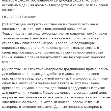
номером 14/134755, поданной 19 декабря 2013 г., которая
включена в данный документ посредством ссылки во всей своей
полноте.
ОБЛАСТЬ ТЕХНИКИ
[2] Настоящее изобретение относится к термопластичным
эластомерным пленкам с повышенной прочностью.
Термопластичные эластомерные пленки содержат комбинацию
термопластичных эластомеров на основе полиолефинов и
стирольных блок-сополимеров. В особенно подходящих
вариантах осуществления пленки дополнительно включают
средства, повышающие прочность, такие как неорганические
глины. Данные пленки предпочтительно не содержат карбонат
кальция.
[3] Эластичные слоистые материалы традиционно применялись
для обеспечения функций удобства и достаточно плотного
прилегания в средствах личной гигиены. Например, эластичные
слоистые материалы применяют в боковых вставках, зонах
прикрепления ушек и лентах для талии в подгузниках и трусах
для приучения к горшку. Представленные на сегодняшний день
на рынке эластичные слоистые материалы имеют в своей основе
эластичный полимер, на который нанесен слоем нетканый
материал в качестве покрытия. Данные нетканые материалы