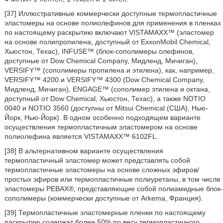
[37] Иллюстративные коммерчески доступные термопластичные
эластомеры на основе полиолефинов для применения в пленках
по настоящему раскрытию включают VISTAMAXX™ (эластомер
на основе полипропилена, доступный от ExxonMobil Chemical,
Хьюстон, Техас), INFUSE™ (блок-сополимеры олефинов,
доступные от Dow Chemical Company, Мидленд, Мичиган),
VERSIFY™ (сополимеры пропилена и этилена), как, например,
VERSIFY™ 4200 и VERSIFY™ 4300 (Dow Chemical Company,
Мидленд, Мичиган), ENGAGE™ (сополимер этилена и октана,
доступный от Dow Chemical, Хьюстон, Техас), а также NOTIO
0040 и NOTIO 3560 (доступны от Mitsui Chemical (США), Нью-
Йорк, Нью-Йорк). В одном особенно подходящем варианте
осуществления термопластичным эластомером на основе
полиолефина является VISTAMAXX™ 6102FL.
[38] В альтернативном варианте осуществления
термопластичный эластомер может представлять собой
термопластичные эластомеры на основе сложных эфиров/
простых эфиров или термопластичные полиуретаны, в том числе
эластомеры РЕВАХ®, представляющие собой полиамидные блок-
сополимеры (коммерчески доступные от Arkema, Франция).
[39] Термопластичные эластомерные пленки по настоящему
раскрытию содержат более 50% по весу термопластичного