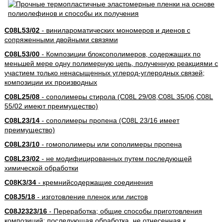
C08L53/02
- винилароматических мономеров и диенов с
сопряженными двойными связями
C08L53/00
- Композиции блоксополимеров, содержащих по
меньшей мере одну полимерную цепь, полученную реакциями с
участием только ненасыщенных углерод-углеродных связей;
композиции их производных
C08L25/08
- сополимеры стирола (C08L 29/08,C08L 35/06,C08L
55/02 имеют преимущество)
C08L23/14
- сополимеры пропена (C08L 23/16 имеет
преимущество)
C08L23/10
- гомополимеры или сополимеры пропена
C08L23/02
- не модифицированных путем последующей
химической обработки
C08K3/34
- кремнийсодержащие соединения
C08J5/18
- изготовление пленок или листов
C08J2323/16
- Переработка; общие способы приготовления
композиций; последующая обработка, не отнесенная к