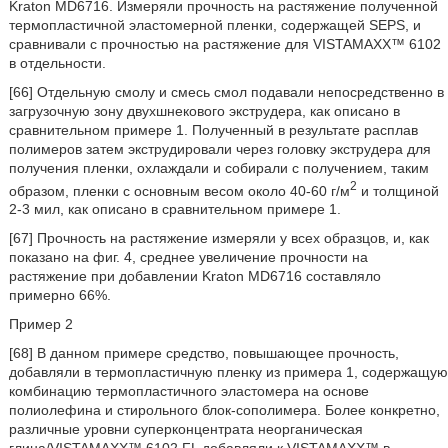
Kraton MD6716. Измеряли прочность на растяжение полученной
термопластичной эластомерной пленки, содержащей SEPS, и
сравнивали с прочностью на растяжение для VISTAMAXX™ 6102
в отдельности.
[66] Отдельную смолу и смесь смол подавали непосредственно в
загрузочную зону двухшнекового экструдера, как описано в
сравнительном примере 1. Полученный в результате расплав
полимеров затем экструдировали через головку экструдера для
получения пленки, охлаждали и собирали с получением, таким
2
образом, пленки с основным весом около 40-60 г/м
и толщиной
2-3 мил, как описано в сравнительном примере 1.
[67] Прочность на растяжение измеряли у всех образцов, и, как
показано на фиг. 4, среднее увеличение прочности на
растяжение при добавлении Kraton MD6716 составляло
примерно 66%.
Пример 2
[68] В данном примере средство, повышающее прочность,
добавляли в термопластичную пленку из примера 1, содержащую
комбинацию термопластичного эластомера на основе
полиолефина и стирольного блок-сополимера. Более конкретно,
различные уровни суперконцентрата неорганическая