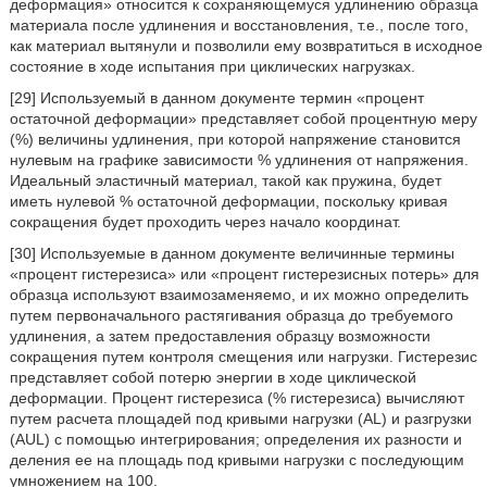
деформация» относится к сохраняющемуся удлинению образца
материала после удлинения и восстановления, т.е., после того,
как материал вытянули и позволили ему возвратиться в исходное
состояние в ходе испытания при циклических нагрузках.
[29] Используемый в данном документе термин «процент
остаточной деформации» представляет собой процентную меру
(%) величины удлинения, при которой напряжение становится
нулевым на графике зависимости % удлинения от напряжения.
Идеальный эластичный материал, такой как пружина, будет
иметь нулевой % остаточной деформации, поскольку кривая
сокращения будет проходить через начало координат.
[30] Используемые в данном документе величинные термины
«процент гистерезиса» или «процент гистерезисных потерь» для
образца используют взаимозаменяемо, и их можно определить
путем первоначального растягивания образца до требуемого
удлинения, а затем предоставления образцу возможности
сокращения путем контроля смещения или нагрузки. Гистерезис
представляет собой потерю энергии в ходе циклической
деформации. Процент гистерезиса (% гистерезиса) вычисляют
путем расчета площадей под кривыми нагрузки (AL) и разгрузки
(AUL) с помощью интегрирования; определения их разности и
деления ее на площадь под кривыми нагрузки с последующим
умножением на 100.